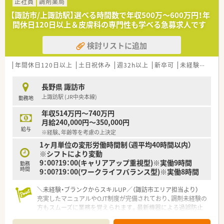
正社員
調剤薬局
【諏訪市/上諏訪駅】選べる時間数で年収500万〜600万円！年
間休日120日以上＆皮膚科の専門性も学べる急募求人です
検討リストに追加
年間休日120日以上
土日祝休み
週32h以上
新卒可
未経験可
ブ
長野県 諏訪市
上諏訪駅 (JR中央本線)
勤務地
年収514万円～740万円
月給240,000円～350,000円
給与
※経験、年齢等を考慮の上決定
1ヶ月単位の変形労働時間制（週平均40時間以内）
※シフトにより変動
9：00?19：00(キャリアアップ重視型)※実働9時間
勤務
時間
9：00?19：00(ワークライフバランス型)※実働8時間
＼未経験・ブランクからスキルUP／（諏訪市エリア担当より）
充実したマニュアルやOJT制度が完備されており、調剤未経験の
方もスムーズに業務を覚えられます。最新機器による過誤防止
体制や、eラーニング等の補助制度も魅力です。