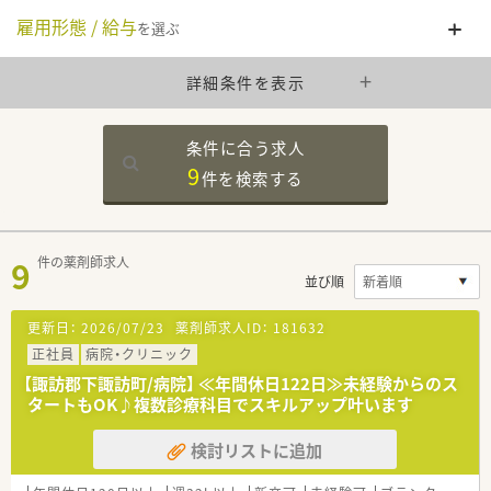
雇用形態 / 給与
を選ぶ
詳細条件を表示
条件に合う求人
9
件を
検索する
9
件の薬剤師求人
並び順
更新日：
2026/07/23
薬剤師求人ID：
181632
正社員
病院・クリニック
【諏訪郡下諏訪町/病院】 ≪年間休日122日≫未経験からのス
タートもOK♪複数診療科目でスキルアップ叶います
検討リストに追加