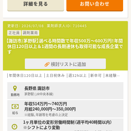
＊------------------------------------------＊
詳細を見る
お問い合わせ
【店舗情報と応需状況について】
■JR中央本線の上諏訪駅から車で9分ほどの場所に位置してお
り、近隣にあるクリニックから処方箋を面応需で受け付けており
更新日：
2026/07/08
薬剤師求人ID：
710445
ます。
■皮膚科や婦人科を主要科目として面応需で受け付けており、特
正社員
調剤薬局
に皮膚科の処方箋における専門的な知識を深く磨ける環境で
【諏訪市/茅野駅】選べる時間数で年収500万〜600万円！年間
す。
休日120日以上＆1週間の長期連休も取得可能な成長企業で
■1日あたりの処方箋枚数は40枚から50枚程度であり、常勤1名
す
と非常勤4名の薬剤師が常時1名から2名体制で対応しています。
検討リストに追加
【法人特徴について】
■創業150年以上の歴史を誇り、北陸地方を中心に関東や東海な
ど全国に600店舗以上を展開しているトップクラスの成長企業
年間休日120日以上
土日祝休み
週32h以上
新卒可
未経験可
ブ
です。
■「健康と美と衛生において社会貢献する」という経営理念のも
長野県 諏訪市
と、利便性と信頼性の高い調剤併設型の店舗を展開しておりま
茅野駅 (JR中央本線)
勤務地
す。
■1つの店舗にヘルス、ビューティー、ライフ、調剤の機能を一挙
年収514万円～740万円
に集約した「ショートタイムショッピング」が特長的な法人で
月給240,000円～350,000円
す。
給与
※経験、年齢等を考慮の上決定
1ヶ月単位の変形労働時間制（週平均40時間以内）
【こんな取り組みをしています】
※シフトにより変動
■未経験者や中途入社の方が現場で困ることがないよう、充実し