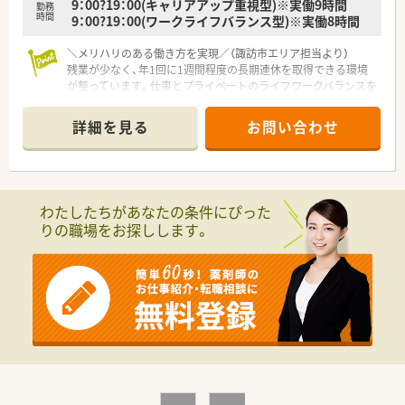
9：00?19：00(キャリアアップ重視型)※実働9時間
た研修マニュアルの完備や業務習得制度によるOJTを実施して
勤務
時間
9：00?19：00(ワークライフバランス型)※実働8時間
います。
■薬剤師としての継続的なスキルアップを支援するため、講習会
や学会への参加、eラーニング等の補助制度を幅広く設けており
＼メリハリのある働き方を実現／（諏訪市エリア担当より）
ます。
残業が少なく、年1回に1週間程度の長期連休を取得できる環境
■配属店舗のエリア内にて3ヶ月程度のドラッグ研修を設けてお
が整っています。仕事とプライベートのライフワークバランスを
り、数あるチェーンの中で最も深く未病の取り組みを学べます。
しっかり重視したい方に大変おすすめの求人です。
＊------------------------------------------＊
詳細を見る
お問い合わせ
【店舗情報と応需状況について】
■JR中央本線の茅野駅から車で8分ほどの場所に位置しており、
近隣にあるクリニックから処方箋を応需しております。
■内科を中心に広域の医療機関から面応需で受け付けており、1
わたしたちがあなたの条件にぴった
日の処方箋枚数は30枚から50枚程度となっております。
りの職場をお探しします。
■常勤薬剤師1名とパート薬剤師5名が在籍し、常時1名から2名
体制でゆとりを持って日々の業務に対応しております。
【法人特徴について】
■創業150年以上の歴史を誇り、北陸地方を中心に関東や東海な
ど全国に600店舗以上を展開しているトップクラスの成長企業
です。
■「健康と美と衛生において社会貢献する」という経営理念のも
と、利便性と信頼性の高い調剤併設型の店舗を展開しておりま
す。
■1つの店舗にヘルス、ビューティー、ライフ、調剤の機能を一挙