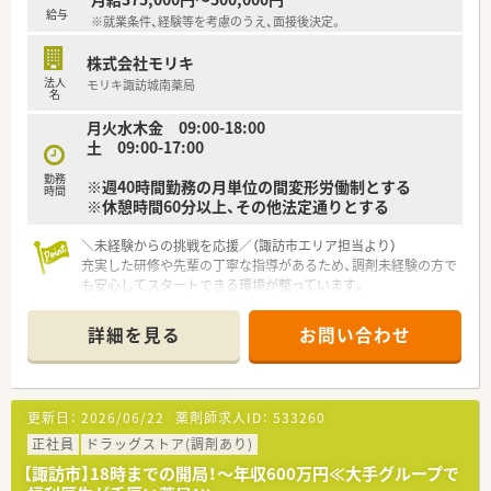
給与
※就業条件、経験等を考慮のうえ、面接後決定。
株式会社モリキ
法人
モリキ諏訪城南薬局
名
月火水木金 09:00-18:00
土 09:00-17:00
勤務
※週40時間勤務の月単位の間変形労働制とする
時間
※休憩時間60分以上、その他法定通りとする
＼未経験からの挑戦を応援／（諏訪市エリア担当より）
充実した研修や先輩の丁寧な指導があるため、調剤未経験の方で
も安心してスタートできる環境が整っています。
【店舗情報と応需状況について】
詳細を見る
お問い合わせ
■上諏訪駅から車で7分ほどの場所に位置し、車通勤も可能なた
め日々の通勤も非常に快適な調剤薬局です。
■近隣のクリニックから、外科や乳腺外科、内分泌外科の処方箋
を1日に約20枚から30枚ほど応需しています。
更新日：
2026/06/22
薬剤師求人ID：
533260
■調剤事務によるピッキング業務のサポートがあるため、薬剤師
は本来の服薬指導や監査業務に専念できます。
正社員
ドラッグストア(調剤あり)
【諏訪市】18時までの開局！～年収600万円≪大手グループで
【想定される業務内容】