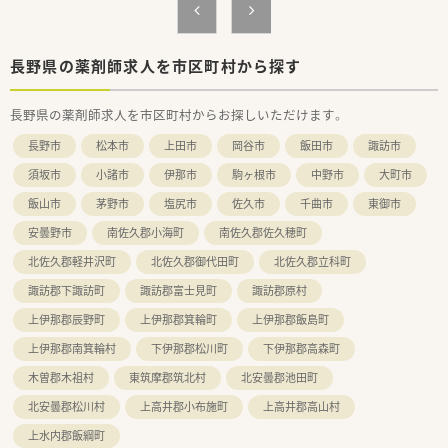
に集約した「ショートタイムショッピング」が特長的な法人で
す。
【職場環境と雰囲気】
長野県の薬剤師求人を市区町村から探す
■音声入力薬歴やピッキングサポートシステムなど、薬剤師がミ
スなく安心して働ける最新の機械設備が全店に導入されており
長野県の薬剤師求人を市区町村からお探しいただけます。
ます。
■投薬カウンターには薬歴閲覧用のタブレットが設置されてお
長野市
松本市
上田市
岡谷市
飯田市
諏訪市
り、患者様とじっくりお話をしながらスムーズに確認が行えま
す。
須坂市
小諸市
伊那市
駒ヶ根市
中野市
大町市
■ひと月あたりの調剤過誤率は0.02%程度と極めて低く、医療事
飯山市
茅野市
塩尻市
佐久市
千曲市
東御市
務がしっかり配置されているため専門業務に専念できる環境で
す。
安曇野市
南佐久郡小海町
南佐久郡佐久穂町
北佐久郡軽井沢町
北佐久郡御代田町
北佐久郡立科町
諏訪郡下諏訪町
諏訪郡富士見町
諏訪郡原村
上伊那郡辰野町
上伊那郡箕輪町
上伊那郡飯島町
上伊那郡南箕輪村
下伊那郡松川町
下伊那郡高森町
木曽郡木祖村
東筑摩郡筑北村
北安曇郡池田町
北安曇郡松川村
上高井郡小布施町
上高井郡高山村
上水内郡飯綱町