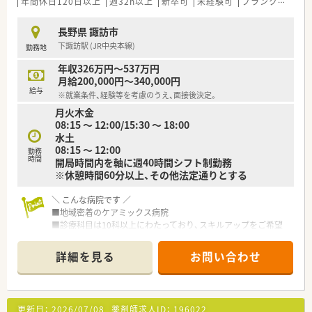
年間休日120日以上
週32h以上
新卒可
未経験可
ブランク可
残業
長野県 諏訪市
下諏訪駅 (JR中央本線)
勤務地
年収326万円～537万円
月給200,000円～340,000円
給与
※就業条件、経験等を考慮のうえ、面接後決定。
月火木金
08:15 ～ 12:00/15:30 ～ 18:00
水土
08:15 ～ 12:00
勤務
時間
開局時間内を軸に週40時間シフト制勤務
※休憩時間60分以上、その他法定通りとする
＼ こんな病院です ／
■地域密着のケアミックス病院
■診療科目は10科以上にわたっており、スキルアップをご希望
の方にもおすすめです！
■お休みも多く、ワーク・ライフバランスを重視して働きたい方
詳細を見る
お問い合わせ
におすすめです！
■共済制度や奨学金制度もあり、福利厚生充実の病院です。
■年間休日122日！残業は月5時間程度と定時でのご帰宅が叶い
ます。
更新日：
2026/07/08
薬剤師求人ID：
196022