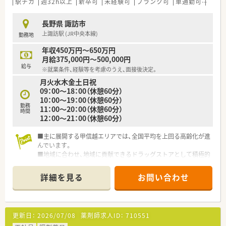
駅チカ
週32h以上
新卒可
未経験可
ブランク可
車通勤可
高給与
長野県 諏訪市
上諏訪駅 (JR中央本線)
勤務地
年収450万円～650万円
月給375,000円～500,000円
給与
※就業条件、経験等を考慮のうえ、面接後決定。
月火水木金土日祝
09：00～18：00（休憩60分）
10：00～19：00（休憩60分）
勤務
11：00～20：00（休憩60分）
時間
12：00～21：00（休憩60分）
■主に展開する甲信越エリアでは、全国平均を上回る高齢化が進
んでいます。
■地域に合わせ、地域に貢献できるドラッグストアとして積極的
に展開を進めておられます。
■甲信越エリアで地域貢献をしていきたいとお考えの方に適し
詳細を見る
お問い合わせ
た職場です！
更新日：
2026/07/08
薬剤師求人ID：
710551