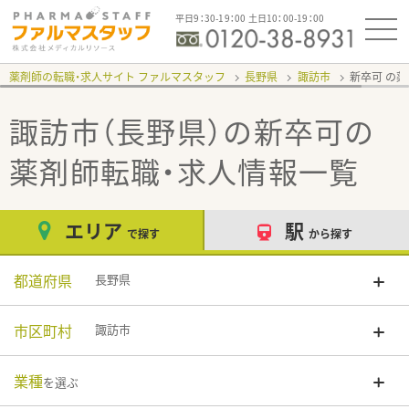
平日9：30-19：00 土日10：00-19：00
薬剤師の転職・求人サイト ファルマスタッフ
長野県
諏訪市
新卒可
諏訪市（長野県）の新卒可
の
薬剤師転職・求人情報一覧
エリア
駅
で探す
から探す
都道府県
長野県
市区町村
諏訪市
業種
を選ぶ