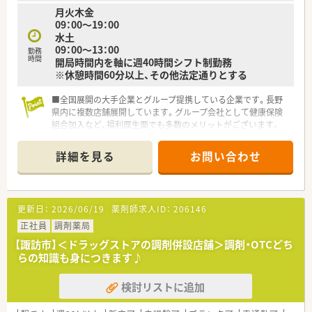
月火木金
＼教育・研修制度／
09：00～19：00
◎充実した研修制度と福利厚生が整っています！
水土
⇒新人研修、登録販売者取得研修、営業研修（医薬品・化粧品な
09：00～13：00
ど）
勤務
時間
開局時間内を軸に週40時間シフト制勤務
⇒e-ラーニングシステム、通信教育資格取得援助制度、研修認定
※休憩時間60分以上、その他法定通りとする
薬剤師取得支援、等
■全国展開の大手企業とグループ提携している企業です。長野
＼福利厚生・手当／
県内に複数店舗展開しています。グループ会社として健康保険
◎通勤手当(上限50,000円)、各種資格手当、時間外手当、役職手当
組合加入など、福利厚生面でも多数のメリットがございます。
など
■調剤・ＯＴＣの両方のスキルが身に付きます。病気の治療から
◎社会保険完備、確定拠出年金制度、買物割引制度、財形貯蓄、持
予防まで幅広い分野で薬剤師の職能を活かして頂けます。
株会
詳細を見る
お問い合わせ
■常時複数薬剤師の体制で、安心です。
◎団体薬剤師賠償責任保険
◎転勤時借上住宅（個人負担なし、特別勤務手当て最大3万円支
給あり）
◎研修認定薬剤師並びに実務実習指導薬剤師認定資格取得補助、
更新日：
2026/06/19
薬剤師求人ID：
206146
他
正社員
◎労働組合あり！
調剤薬局
【諏訪市】＜ドラッグストアの調剤併設店舗＞調剤・OTCどち
＼こんな方におすすめです／
らの知識も身につきます♪
◎甲信越エリアで働きたい方
◎Uターン就職を希望する方
検討リストに追加
◎甲信越エリアで地域貢献をしていきたいとお考えの方！