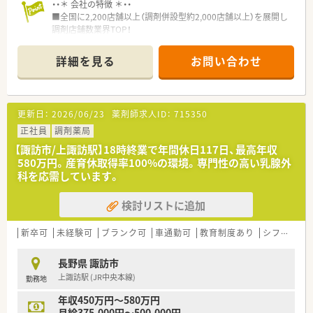
・・＊ 会社の特徴 ＊・・
■全国に2,200店舗以上（調剤併設型約2,000店舗以上）を展開し
調剤店舗数業界TOP！
■店舗拡大に伴いキャリアアップできるポジションが多数あり！
頑張り次第で高給与も可能！
詳細を見る
お問い合わせ
■経験や勤務コースによりますが、経験の少ない方でも500万前
半スタートと業界TOP水準！
■職種や職域に合わせ、豊富な社内研修や外部組織と連携した研
修を用意されています
更新日：
2026/06/23
薬剤師求人ID：
715350
■薬剤師が中心の会社だからこそ活躍できるキャリアパスが多
種多様に用意されています。
正社員
調剤薬局
■店舗拡大に伴い、エリアマネジャーや営業部長等のマネジメン
【諏訪市/上諏訪駅】18時終業で年間休日117日、最高年収
トのポジションも増えます。
580万円。産育休取得率100%の環境。専門性の高い乳腺外
■在宅や教育等の専門性を活かせるスペシャリストを目指すこ
科を応需しています。
とも可能です。
■その他にも、管理部門や商品部門等の本社スタッフなど活動領
検討リストに追加
域は多種多様です。
■在宅実施店舗は年々増加しており、在宅医療へもしっかりと関
わる事ができます。
新卒可
未経験可
ブランク可
車通勤可
教育制度あり
シフト制
■育児休暇は3歳まで取得が可能で、時短制度は小学5年生まで
時短勤務ができるよう変更予定です。
長野県 諏訪市
■年間休日が120日とワークライフバランスが整っています
上諏訪駅 (JR中央本線)
勤務地
■日用品から常備薬まで、従業員割引制度など嬉しいメリットも
たくさんあります！
年収450万円～580万円
月給375,000円～500,000円