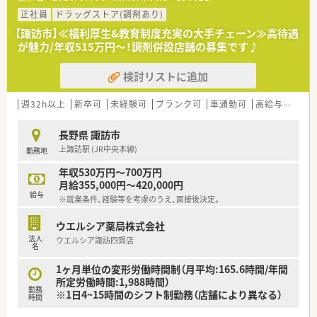
正社員
ドラッグストア(調剤あり)
【諏訪市】≪福利厚生&教育制度充実の大手チェーン≫高待遇
が魅力/年収515万円～！調剤併設店舗の募集です♪
検討リストに追加
週32h以上
新卒可
未経験可
ブランク可
車通勤可
高給与(600万円以上)
長野県 諏訪市
上諏訪駅 (JR中央本線)
勤務地
年収530万円～700万円
月給355,000円～420,000円
給与
※就業条件、経験等を考慮のうえ、面接後決定。
ウエルシア薬局株式会社
法人
ウエルシア諏訪四賀店
名
1ヶ月単位の変形労働時間制（月平均:165.6時間/年間
所定労働時間:1,988時間）
勤務
※1日4~15時間のシフト制勤務（店舗により異なる）
時間