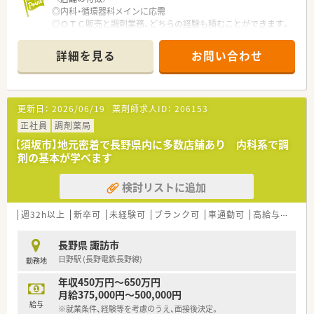
◎内科・循環器科メインに応需
◎ＯＴＣ販売と調剤業務、どちらの経験も積むことができます。
＼福利厚生・手当／
◎通勤手当(上限50,000円)、各種資格手当、時間外手当、役職手当
＼会社の特徴／
など
詳細を見る
お問い合わせ
◎大手ドラッグチェーンのグループ会社
◎社会保険完備、確定拠出年金制度、買物割引制度、財形貯蓄、持
◎甲信越エリアにドミナント展開。
株会
◎甲信越エリアのシェアNO.1を目指しています！
◎団体薬剤師賠償責任保険
◎転勤時借上住宅（個人負担なし、特別勤務手当て最大3万円支
更新日：
2026/06/19
薬剤師求人ID：
206153
＼働く環境／
給あり）
◎高齢化への対応や調剤の併設等、地域に密着したサポートが強
正社員
◎研修認定薬剤師並びに実務実習指導薬剤師認定資格取得補助、
調剤薬局
みです！
他
【須坂市】地元密着で長野県内に多数店舗あり 内科系で調
「楽しんで頂ける売場」・「気配りの利いた商品構成・接客」を目指
◎労働組合あり！
剤の基本が学べます
し、
攻めの販売活動を展開しております。
＼こんな方におすすめです／
検討リストに追加
◎お客様の生活全般をカバーできる食品・日用品などを充実させ
◎甲信越エリアで働きたい方
るなど、
◎Uターン就職を希望する方
地域に合わせた事業展開に強みを有しています。
◎甲信越エリアで地域貢献をしていきたいとお考えの方！
週32h以上
新卒可
未経験可
ブランク可
車通勤可
高給与(600万円以上)
◎若い人がやる気を持って挑戦できる環境があります。
ドラッグストアで働く醍醐味は、調剤以外にお客さまの生活改善
長野県 諏訪市
のお手伝いが出来ます。
日野駅 (長野電鉄長野線)
勤務地
人との繋がりを作っていけることで、働くモチベーションの高さ
にも繋がっています。
年収450万円～650万円
調剤だけにこだわらず、明るく人と話すのが好きだという方に楽
月給375,000円～500,000円
しめる職場です。
給与
※就業条件、経験等を考慮のうえ、面接後決定。