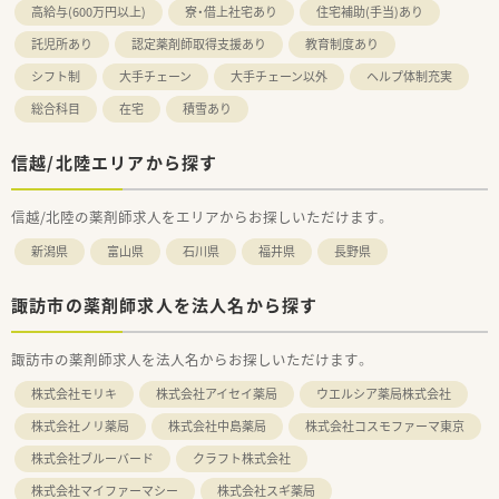
高給与(600万円以上)
寮・借上社宅あり
住宅補助(手当)あり
託児所あり
認定薬剤師取得支援あり
教育制度あり
シフト制
大手チェーン
大手チェーン以外
ヘルプ体制充実
総合科目
在宅
積雪あり
信越/北陸エリアから探す
信越/北陸の薬剤師求人をエリアからお探しいただけます。
新潟県
富山県
石川県
福井県
長野県
諏訪市の薬剤師求人を法人名から探す
諏訪市の薬剤師求人を法人名からお探しいただけます。
株式会社モリキ
株式会社アイセイ薬局
ウエルシア薬局株式会社
株式会社ノリ薬局
株式会社中島薬局
株式会社コスモファーマ東京
株式会社ブルーバード
クラフト株式会社
株式会社マイファーマシー
株式会社スギ薬局