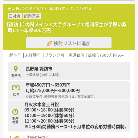
◎甲信越エリアのシェアNO.1を目指しています！
更新日：
2026/06/19
薬剤師求人ID：
324584
＼働く環境／
正社員
調剤薬局
◎高齢化への対応や調剤の併設等、地域に密着したサポートが強
【諏訪市】内科メイン≪大手グループで福利厚生が手厚い薬
みです！
局！≫～年収600万円
「楽しんで頂ける売場」・「気配りの利いた商品構成・接客」を目指
し、
検討リストに追加
攻めの販売活動を展開しております。
◎お客様の生活全般をカバーできる食品・日用品などを充実させ
るなど、
新卒可
未経験可
ブランク可
車通勤可
高給与(600万円以上)
教
地域に合わせた事業展開に強みを有しています。
◎若い人がやる気を持って挑戦できる環境があります。
長野県 諏訪市
ドラッグストアで働く醍醐味は、調剤以外にお客さまの生活改善
上諏訪駅 (JR中央本線)
勤務地
のお手伝いが出来ます。
人との繋がりを作っていけることで、働くモチベーションの高さ
年収450万円～650万円
にも繋がっています。
月給375,000円～500,000円
調剤だけにこだわらず、明るく人と話すのが好きだという方に楽
給与
※就業条件、経験等を考慮のうえ、面接後決定。
しめる職場です。
月火水木金土日祝
09：00～18：00（休憩60分）
＼教育・研修制度／
10：00～19：00（休憩60分）
◎充実した研修制度と福利厚生が整っています！
勤務
11：00～20：00（休憩60分）
⇒新人研修、登録販売者取得研修、営業研修（医薬品・化粧品な
時間
※1日8時間勤務ベース・1ヶ月単位の変形労働時間制。
ど）
⇒e-ラーニングシステム、通信教育資格取得援助制度、研修認定
＼店舗の特徴／
薬剤師取得支援、等