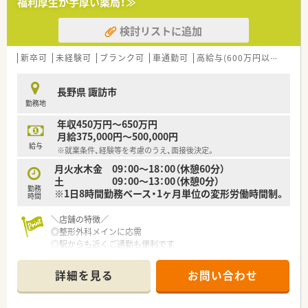
福利厚生が手厚い薬局！≫
■処方箋に基づく調剤業務全般をお任せし、患者様一人ひとりに
対して丁寧かつ正確な服薬指導を行っていただきます。
検討リストに追加
■レセコンと薬歴が一体となった最新のシステムを導入してお
り、効率よく安全な監査業務を実施していただきます。
■システム上に棚番が表示され、使用頻度の高い順に医薬品が配
新卒可
未経験可
ブランク可
車通勤可
高給与(600万円以上)
教
置されているため、スムーズなピッキングが可能です。
長野県 諏訪市
【こんな方にオススメ】
勤務地
■ワークライフバランスを重視しており、残業が少なくきちんと
お休みが取れる環境で長く働き続けたいとお考えの方です。
年収450万円～650万円
■専門的な処方を扱う店舗で経験を積み、薬剤師としての専門知
月給375,000円～500,000円
識やスキルをさらに向上させたいと望んでいる方です。
給与
※就業条件、経験等を考慮のうえ、面接後決定。
■福利厚生や研修制度が充実している安定した大手グループ企
業に所属し、安心してキャリアを築いていきたい方です。
月火水木金 09：00～18：00（休憩60分）
土 09：00～13：00（休憩0分）
勤務
※1日8時間勤務ベース・1ヶ月単位の変形労働時間制。
時間
＼店舗の特徴／
◎整形外科メインに応需
◎駅からも近くご通勤も便利です
◎ＯＴＣ販売と調剤業務、どちらの経験も積むことができます。
詳細を見る
お問い合わせ
＼会社の特徴／
◎大手ドラッグチェーンのグループ会社
◎甲信越エリアにドミナント展開。