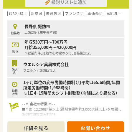
検討リストに追加
週32h以上
新卒可
未経験可
ブランク可
車通勤可
高給与(600万円以上)
長野県 諏訪市
上諏訪駅 (JR中央本線)
勤務地
年収530万円～700万円
月給355,000円～420,000円
給与
※就業条件、経験等を考慮のうえ、面接後決定。
ウエルシア薬局株式会社
法人
ウエルシア諏訪四賀店
名
1ヶ月単位の変形労働時間制（月平均:165.6時間/年間
所定労働時間:1,988時間）
勤務
※1日4~15時間のシフト制勤務（店舗により異なる）
時間
・・＊ 会社の特徴 ＊・・
■全国に2,200店舗以上（調剤併設型約2,000店舗以上）を展開し
調剤店舗数業界TOP！
■店舗拡大に伴いキャリアアップできるポジションが多数あり！
頑張り次第で高給与も可能！
詳細を見る
お問い合わせ
■経験や勤務コースによりますが、経験の少ない方でも500万前