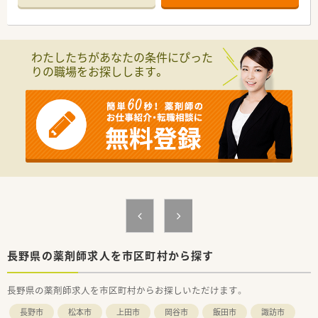
半スタートと業界TOP水準！
■職種や職域に合わせ、豊富な社内研修や外部組織と連携した研
修を用意されています
■薬剤師が中心の会社だからこそ活躍できるキャリアパスが多
わたしたちがあなたの条件にぴった
種多様に用意されています。
りの職場をお探しします。
■店舗拡大に伴い、エリアマネジャーや営業部長等のマネジメン
トのポジションも増えます。
■在宅や教育等の専門性を活かせるスペシャリストを目指すこ
とも可能です。
■その他にも、管理部門や商品部門等の本社スタッフなど活動領
域は多種多様です。
■在宅実施店舗は年々増加しており、在宅医療へもしっかりと関
わる事ができます。
■育児休暇は3歳まで取得が可能で、時短制度は小学5年生まで
時短勤務ができるよう変更予定です。
■年間休日が120日とワークライフバランスが整っています
■日用品から常備薬まで、従業員割引制度など嬉しいメリットも
たくさんあります！
長野県の薬剤師求人を市区町村から探す
長野県の薬剤師求人を市区町村からお探しいただけます。
長野市
松本市
上田市
岡谷市
飯田市
諏訪市