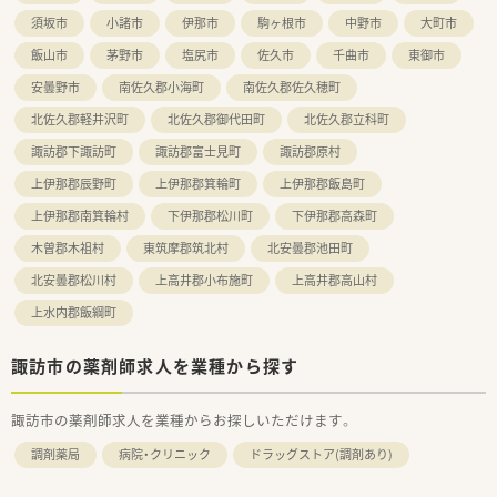
須坂市
小諸市
伊那市
駒ヶ根市
中野市
大町市
飯山市
茅野市
塩尻市
佐久市
千曲市
東御市
安曇野市
南佐久郡小海町
南佐久郡佐久穂町
北佐久郡軽井沢町
北佐久郡御代田町
北佐久郡立科町
諏訪郡下諏訪町
諏訪郡富士見町
諏訪郡原村
上伊那郡辰野町
上伊那郡箕輪町
上伊那郡飯島町
上伊那郡南箕輪村
下伊那郡松川町
下伊那郡高森町
木曽郡木祖村
東筑摩郡筑北村
北安曇郡池田町
北安曇郡松川村
上高井郡小布施町
上高井郡高山村
上水内郡飯綱町
諏訪市の薬剤師求人を業種から探す
諏訪市の薬剤師求人を業種からお探しいただけます。
調剤薬局
病院・クリニック
ドラッグストア(調剤あり)