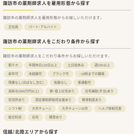
諏訪市の薬剤師求人を雇用形態から探す
諏訪市の薬剤師求人を雇用形態からお探しいただけます。
正社員
パート・アルバイト
諏訪市の薬剤師求人をこだわり条件から探す
諏訪市の薬剤師求人をこだわり条件からお探しいただけます。
駅チカ
年間休日120日以上
土日祝休み
週32h以上
新卒可
未経験可
ブランク可
~18時までの職場
残業なし(ほぼなし含む)
転勤なし
車通勤可
高給与(600万円以上)
寮・借上社宅あり
住宅補助(手当)あり
託児所あり
認定薬剤師取得支援あり
教育制度あり
シフト制
大手チェーン
大手チェーン以外
ヘルプ体制充実
総合科目
在宅
積雪あり
信越/北陸エリアから探す