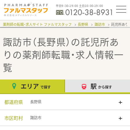
平日9：30-19：00 土日10：00-19：00
薬剤師の転職・求人サイト ファルマスタッフ
長野県
諏訪市
託児所あり
諏訪市（長野県）の託児所あ
り
の薬剤師転職・求人情報一
覧
エリア
駅
で探す
から探す
都道府県
長野県
市区町村
諏訪市