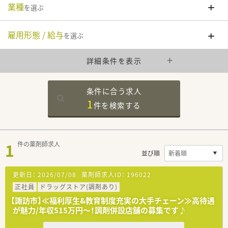
業種
を選ぶ
雇用形態 / 給与
を選ぶ
詳細条件を表示
条件に合う求人
1
件を
検索する
1
件の薬剤師求人
並び順
更新日：
2026/07/08
薬剤師求人ID：
196022
正社員
ドラッグストア(調剤あり)
【諏訪市】≪福利厚生&教育制度充実の大手チェーン≫高待遇
が魅力/年収515万円～！調剤併設店舗の募集です♪