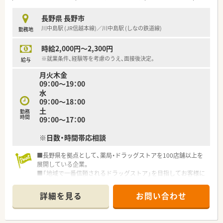
統的な漢方薬の知識と最新のICT環境の両方を経験できる組織で
す。
長野県 長野市
川中島駅 (JR信越本線)／川中島駅 (しなの鉄道線)
勤務地
【こんな方が活躍中】
■漢方生薬に強い興味を持ち、機械化された環境を活用しながら
時給2,000円～2,300円
自らの専門領域を広げたいと考えている意欲的な薬剤師が活躍
しています。
※就業条件、経験等を考慮のうえ、面接後決定。
給与
■地域の顔として、処方箋がなくても健康相談に訪れる患者様に
月火木金
対して、誠実に対応できるホスピタリティ溢れる方が重宝されて
09：00～19：00
います。
水
■高年収という明確な目標を持ち、加算の算定やOTC販売、在宅
09：00～18：00
業務などに対して能動的にアクションを起こせる方が輝いてい
土
勤務
ます。
時間
09：00～17：00
※日数・時間帯応相談
■長野県を拠点として、薬局・ドラッグストアを100店舗以上を
展開している企業。
■「地域で一番信頼されるドラッグストア」を目指してお客様に
信頼される店づくりを進めています。
■2015年には大手医薬品企業の参加に入り、さらなる飛躍を目
詳細を見る
お問い合わせ
指している活気ある企業です。
■グループとしての全体研修があり、スキルアップができる環境
です。