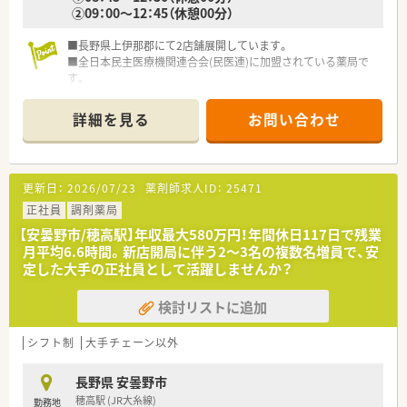
②09：00～12：45（休憩00分）
■長野県を中心にドラッグストアと調剤薬局を70店舗以上展開
しており、安定した就業環境の中で腰を据えて働くことが可能で
■長野県上伊那郡にて2店舗展開しています。
す。
■全日本民主医療機関連合会(民医連)に加盟されている薬局で
■2021年には経済産業省より健康経営優良法人に認定されてお
す。
り、従業員の健康増進や働きやすい環境づくりに定評がありま
■経験年数により給与が変動するシステムです。（例：経験年数
す。
36年目 年収：906万円）
詳細を見る
お問い合わせ
■総合科目を応需のため、勉強になる環境です。
■在宅も施設・個人宅と行っています。
■住宅手当も最大15,000円／月、支給されます。
更新日：
2026/07/23
薬剤師求人ID：
25471
正社員
調剤薬局
【安曇野市/穂高駅】年収最大580万円！年間休日117日で残業
月平均6.6時間。新店開局に伴う2〜3名の複数名増員で、安
定した大手の正社員として活躍しませんか？
検討リストに追加
シフト制
大手チェーン以外
長野県 安曇野市
穂高駅 (JR大糸線)
勤務地