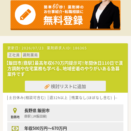
ニアケア、漢方薬、健康食品といった健康に必要な商品・サービ
ば夫婦で転勤が可能です。
ス提供、クリニックの誘致など新たな取り組みも実施していま
■子女教育手当・社宅手当･住宅助成など、プライベートな部分を
す。
支援してくれる福利厚生も充実しています。
≪多種多様なキャリアパスを用意≫
■調剤・OTCの担当として経験を積み更に管理薬剤師を経験した
後は、「在宅・企画開発・バイヤー・教育・薬事・調剤サポート」等の
より専門性の高い業務に携わる事も可能です。
■管理薬剤師以降は、自分が進みたいコースにチャレンジできる
更新日：
2026/07/23
薬剤師求人ID：
186365
チャンスが誰にでもあります。
正社員
調剤薬局
■「社内・グループ公募制度、自己申告制度、ポイント面談」など
を通じて、今後のキャリアや希望を会社側に伝え新たなキャリア
【飯田市/鼎駅】最高年収670万円提示可！年間休日110日で漢
形成する事も可能です。
方調剤や在宅業務も学べる、地域密着のやりがいある急募
案件です
≪プライベートの時間もしっかり確保≫
■最大20日間（1～4回分割）の長期連休の取得が可能となり、ほ
検討リストに追加
ぼ全員が取得をしています。
※（例）①20日、②10日＋10日、③10日＋5日＋5日 ④5日×4
土日休み(相談可含む)
週32h以上
残業なし(ほぼなし含む)
転勤なし
回 ※最低5日取得
■年間休日が120～125日あるのでプライベートな時間を十分に
確保できます。
長野県 飯田市
鼎駅 (JR飯田線)
勤務地
≪充実した教育制度でスキルアップが可能≫
■ビジネススクール制度を活用し「マーケティング・経営管理」な
年収500万円～670万円
どの科目の履修が可能です。