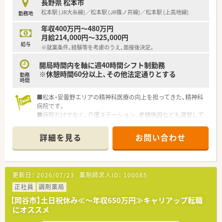
長野県 松本市
め、追加で詳細情報を確認したい項目でございます。
松本駅 (JR大糸線)／松本駅 (JR篠ノ井線)／松本駅 (上高地線)
勤務地
■ 週休2日制で日曜・祝日がお休みのため、プライベートの時間
をしっかりと確保できるバランスの取れた働き方が可能です。
年収400万円～480万円
月給214,000円～325,000円
給与
※就業条件、経験等を考慮のうえ、面接後決定。
開局時間内を軸に週40時間シフト制勤務
※休憩時間60分以上、その他法定通りとする
勤務
時間
■松本・安曇野エリアの精神科医療の向上を担ってきた、精神科
病院です。
■病院だけでなく、介護ステーション、老健施設なども運営して
おり、幅広く地域医療に貢献しています。
詳細を見る
お問い合わせ
更新日：
2026/07/23
薬剤師求人ID：
100085
正社員
調剤薬局
【岡谷市】土日祝休み≪～年収650万円≫キャリアップ転職
にオススメ