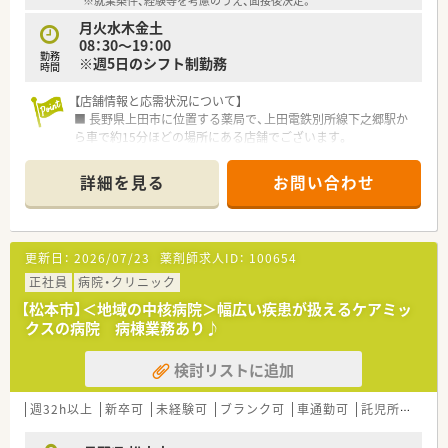
※就業条件、経験等を考慮のうえ、面接後決定。
月火水木金土
08：30～19：00
勤務
※週5日のシフト制勤務
時間
【店舗情報と応需状況について】
■ 長野県上田市に位置する薬局で、上田電鉄別所線下之郷駅か
ら車で約15分ほどの場所にある店舗でございます。
■ 内科、消化器科、小児科、耳鼻科を主に広範囲な科目を応需し
ており、1日あたり約100枚の処方箋に対応しています。
詳細を見る
お問い合わせ
■ 薬剤師は常勤3名、非常勤3名の計6名が在籍し、常時3名から4
名体制で業務にあたっており、ヘルプ体制も充実しています。
【求人情報について】
更新日：
2026/07/23
薬剤師求人ID：
100654
■ 年収は500万円から600万円の範囲で、経験や就業条件などを
考慮し、面接後に決定される高給与の求人でございます。
正社員
病院・クリニック
■ 転勤は一切なく、車通勤が可能で、週32時間以上の勤務で正社
【松本市】＜地域の中核病院＞幅広い疾患が扱えるケアミッ
員として安定して長く働くことができる環境です。
クスの病院 病棟業務あり♪
■ e-Learningなどの教育制度が充実しており、未経験の方やブ
ランクがある方も安心してスキルアップを目指せる条件です。
検討リストに追加
【勤務実態について】
■ 休日情報は週休2日制で、日曜、祝日、その他平日1日が休みと
週32h以上
新卒可
未経験可
ブランク可
車通勤可
託児所あり
なり、有給休暇や産休育休の制度も整っています。
■ 詳しい残業頻度や有給消化率についての情報提供は難しいた