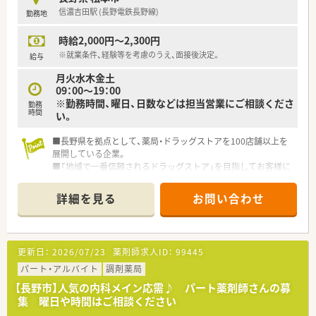
の主軸として周囲と連携し、円滑に業務を進められる方を歓迎し
信濃吉田駅 (長野電鉄長野線)
勤務地
ます。
■55歳までの方を幅広く受け入れており、地域に密着して長く
時給2,000円～2,300円
活躍したいという意欲をお持ちの薬剤師さんからの応募をお待
ちしています。
※就業条件、経験等を考慮のうえ、面接後決定。
給与
月火水木金土
【勤務実態について】
09：00～19：00
■残業は全社平均で月間6.6時間と非常に少なく、富士薬品本体
※勤務時間、曜日、日数などは担当営業にご相談くださ
勤務
からの指示により、1分単位での残業代支給が徹底されていま
時間
い。
す。
■4週9休制を導入しており、年間休日は117日まで増加している
■長野県を拠点として、薬局・ドラッグストアを100店舗以上を
ため、心身ともにリフレッシュしながら継続して勤務いただけま
展開している企業。
す。
■「地域で一番信頼されるドラッグストア」を目指してお客様に
■早番や遅番のシフト調整を適切に行うことで、薬剤師一人ひと
信頼される店づくりを進めています。
りに過度な負担がかからないよう、業務の平準化を図っていま
■2015年には大手医薬品企業の参加に入り、さらなる飛躍を目
す。
詳細を見る
お問い合わせ
指している活気ある企業です。
■グループとしての全体研修があり、スキルアップができる環境
です。
更新日：
2026/07/23
薬剤師求人ID：
99445
パート・アルバイト
調剤薬局
【長野市】人気の内科メイン応需♪ パート薬剤師さんの募
集 曜日や時間はご相談ください