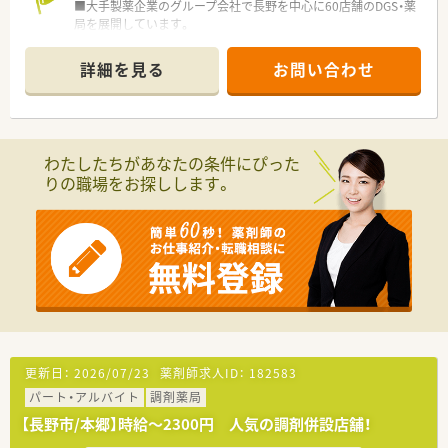
■大手製薬企業のグループ会社で長野を中心に60店舗のDGS・薬
局を展開しています。
■毎年新卒採用も堅調で、常に新しい人材が入社しています！
■産育休の取得実績も豊富！離職率も非常に低くアットホームな
詳細を見る
お問い合わせ
雰囲気の企業様です。
■週30時間以上の勤務者にはパート、正社員含め6連休制度が適
用されます。
■有給消化率も80%程度あり、有給消化の促進も活発的に行って
おります。
わたしたちがあなたの条件にぴった
りの職場をお探しします。
更新日：
2026/07/23
薬剤師求人ID：
182583
パート・アルバイト
調剤薬局
【長野市/本郷】時給～2300円 人気の調剤併設店舗！