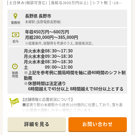
土日休み(相談可含む)
高給与(600万円以上)
シフト制
~18時までの職場
【店舗情報と応需状況について】
■内科、消化器科を中心とした店舗のため、調剤の基本が学べる
長野県 長野市
店舗です。
本郷駅 (長野電鉄長野線)
勤務地
■常時複数名体制の店舗かつラウンダー勤務の薬剤師も在籍し
ているのでお休みも取りやすい環境です。
年収450万円～600万円
■長野駅から車で10分程の立地となりますがお車通勤が便利な
月給280,000円～385,000円
店舗です。
給与
※就業条件、経験等を考慮のうえ、面接後決定。
月火水木金08：30～17：30
【こんな方におススメです】
月火水木金09：30～18：30
■ 調剤薬局での実務経験はないが、これから薬剤師としてキャ
月火水木金08：30～18：30
リアを築いていきたい方。
土 09：00～13：00
■ 出産や育児などで一度現場を離れたが、もう一度薬剤師とし
※上記を参考例に開局時間を軸に週40時間のシフト制
て復帰したいと考えている方。
勤務
時間
勤務
■ しっかり休みを取りながら、仕事とプライベートのメリハリ
※休憩時間は法定通り
をつけて働きたい方。
6時間越えで45分以上 8時間越えで60分以上とする
【店舗情報と応需状況について】
■最寄り駅の本郷駅から徒歩10分圏内に位置しており、落ち着
いた環境で通勤しやすい場所にございます。
■主に基幹病院からの処方箋を応需しており、幅広い知識が身に
つく総合科目に対応しております。
詳細を見る
お問い合わせ
■1日の処方箋枚数は80枚から100枚で、常勤薬剤師5名とパー
ト3名で協力して業務にあたります。