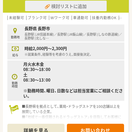
検討リストに追加
未経験可
ブランク可
Ｗワーク可
車通勤可
扶養内勤務OK
大手チ
長野県 長野市
長野駅 (JR信越本線)／長野駅 (JR飯山線)／長野駅 (しなの鉄道線)／
勤務地
長野駅 (北しな
…
時給2,000円～2,300円
※就業条件、経験等を考慮のうえ、面接後決定。
給与
月火水木金
08：30～18：00
土
08：30～13：00
勤務
時間
※勤務時間、曜日、日数などは担当営業にご相談くださ
い。
■長野県を拠点として、薬局・ドラッグストアを100店舗以上を
展開している企業。
■「地域で一番信頼されるドラッグストア」を目指してお客様に
信頼される店づくりを進めています。
■2015年には大手医薬品企業の参加に入り、さらなる飛躍を目
詳細を見る
お問い合わせ