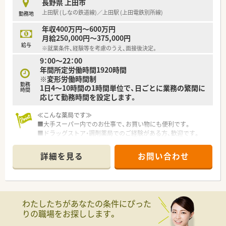
長野県 上田市
より専門性の高い業務に携わる事も可能です。
上田駅 (しなの鉄道線)／上田駅 (上田電鉄別所線)
勤務地
■管理薬剤師以降は、自分が進みたいコースにチャレンジできる
チャンスが誰にでもあります。
年収400万円～600万円
■「社内・グループ公募制度、自己申告制度、ポイント面談」など
月給250,000円～375,000円
を通じて、今後のキャリアや希望を会社側に伝え新たなキャリア
給与
※就業条件、経験等を考慮のうえ、面接後決定。
形成する事も可能です。
9：00～22：00
年間所定労働時間1920時間
≪プライベートの時間もしっかり確保≫
※変形労働時間制
■最大20日間（1～4回分割）の長期連休の取得が可能となり、ほ
勤務
1日4～10時間の1時間単位で、日ごとに業務の繁閑に
ぼ全員が取得をしています。
時間
応じて勤務時間を設定します。
※（例）①20日、②10日＋10日、③10日＋5日＋5日 ④5日×4
回 ※最低5日取得
≪こんな薬局です≫
■年間休日が120～125日あるのでプライベートな時間を十分に
■大手スーパー内でのお仕事で、お買い物にも便利です。
確保できます。
■ドラッグストア・調剤薬局でのご経験がある方、歓迎です。
■面対応の店舗です。
≪充実した教育制度でスキルアップが可能≫
■薬剤師としてのスキルを活かし、興味のある方は、将来的にマ
■ビジネススクール制度を活用し「マーケティング・経営管理」な
詳細を見る
お問い合わせ
ネジメントやバイヤー業務などさまざまなフィールドにチャレ
どの科目の履修が可能です。
ンジしていただけます。
≪安心して長く働ける福利厚生制度≫
≪会社の安定性は抜群≫
■育時休業は最大3年間の取得が可能、育児休職からの復帰率
■世界14カ国(約300社)に展開するグループ中核企業。グローバ
「98.6％（昨年までの2年間平均）」です。
わたしたちがあなたの条件にぴった
ル企業にて安定した経営環境の中で安心して働く事が出来ま
■育時時短勤務は、最大3時間の時間短縮する事ができ、お子様
りの職場をお探しします。
す。
が小学校卒業する迄取得が可能です。
■全国に約300店舗を展開しており、調剤はもちろん、OTCやシ
■夫婦共に就業している事を条件に「ペア転勤制度」を利用すれ