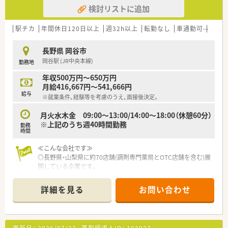
検討リストに追加
駅チカ
年間休日120日以上
週32h以上
転勤なし
車通勤可
高給与
長野県 岡谷市
岡谷駅 (JR中央本線)
勤務地
年収500万円～650万円
月給416,667円～541,666円
給与
※就業条件、経験等を考慮のうえ、面接後決定。
月火水木金 09:00～13:00/14:00～18:00（休憩60分）
※上記のうち週40時間勤務
勤務
時間
≪こんな会社です≫
◎長野県・山梨県に約70店舗(調剤専門薬局とOTC店舗を含む)展
開している企業です。
◎レストラン、スパ施設、スポーツジムも経営しており、様々な
視点から健康面をサポートできる魅力があります。
詳細を見る
お問い合わせ
◎社員の自主性を重んじており、都度開催される勉強会や研修に
て、今後ニーズが高まる在宅のほか専門性の高い知識を習得でき
る環境があります。
◎地域貢献活動も盛んで運動・食事などの面より身体を整えるセ
更新日：
2026/07/23
薬剤師求人ID：
192927