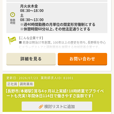
月火水木金
08：30～18：00
土
08：30～13：00
勤務
時間
※週40時間勤務の月単位の間変形労働制とする
※休憩時間60分以上、その他法定通りとする
【こんな企業です】
■ 前身は明治37年創業。100年以上の歴史を持ち、長野県を中心
にドラッグストアと調剤薬局を展開する地域密着企業です。
■ 大手グループの一員であり、盤石な経営基盤が魅力。社員旅行
やレクリエーション補助など、グループならではの福利厚生も充
詳細を見る
お問い合わせ
実しています。
■ 産休・育休制度の活用実績が豊富で、育児短時間勤務制度も完
備。女性がライフステージに合わせて長く働きやすい環境です。
更新日：
2026/07/23
薬剤師求人ID：
81001
【こんな求人です】
■ 調剤未経験の方、ブランクのある方も大歓迎！内科・消化器科
正社員
調剤薬局
をメインに、基礎からじっくり学べる環境なので安心してご応募
【長野市/本郷駅】賞与4ヶ月以上実績！18時終業でプライベ
ください。
ートも充実！年間休日114日で働きやすさ抜群です！
■ 平日の終業は18:00で、残業も月平均10時間程度。ワークライ
フバランスを重視した働き方が可能です。
検討リストに追加
■ 薬剤師手当（月66,000円）のほか、住宅手当や家族手当など、生
活を支える各種手当が充実しています。