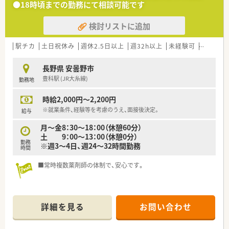
●18時頃までの勤務にて相談可能です
す。
検討リストに追加
【募集背景と求める人物像について】
■松本・安曇野エリアでの新店開局および体制強化を見据えて、
正社員として店舗を支えていただける方を2〜3名急募していま
駅チカ
土日祝休み
週休2.5日以上
週32h以上
未経験可
ブランク
す。
■病院での勤務経験のみをお持ちの方も歓迎しており、将来的に
長野県 安曇野市
薬局長として活躍したいという成長意欲のある方を募集してお
豊科駅 (JR大糸線)
勤務地
ります。
■転職回数よりも今後の意欲を重視しており、55歳までの方で
時給2,000円～2,200円
あればこれまでの経歴を問わず幅広くお受入れを検討いたしま
す。
※就業条件、経験等を考慮のうえ、面接後決定。
給与
月～金8：30～18：00（休憩60分）
【求人情報について】
土 9：00～13：00（休憩0分）
■正社員として想定年収450万円から580万円を提示しており、
勤務
※週3～4日、週24～32時間勤務
これまでのご経験を最大限に考慮して最終的な給与を決定しま
時間
す。
■富士薬品本体からの指示により残業抑制が徹底されており、1
■常時複数薬剤師の体制で、安心です。
分単位で残業代が支給されるためサービス残業は一切ございま
せん。
■会社指示による転居を伴う入社の場合は、単身者向けに上限
45,000円の住宅手当が支給されるなど転居サポートも万全で
詳細を見る
お問い合わせ
す。