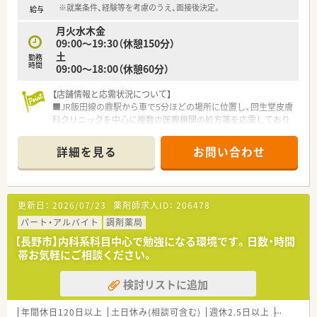
※就業条件、経験等を考慮のうえ、面接後決定。
給与
≪安心して長く働ける福利厚生制度≫
月火水木金
■育時休業は最大3年間の取得が可能、育児休職からの復帰率
09:00～19:30（休憩150分）
「98.6％（昨年までの2年間平均）」です。
土
勤務
■育時時短勤務は、最大3時間の時間短縮する事ができ、お子様
時間
09:00～18:00（休憩60分）
が小学校卒業する迄取得が可能です。
■夫婦共に就業している事を条件に「ペア転勤制度」を利用すれ
【店舗情報と応需状況について】
ば夫婦で転勤が可能です。
■JR飯田線の鼎駅から車で5分ほどの場所に位置し、回生堂皮膚
■子女教育手当・社宅手当･住宅助成など、プライベートな部分を
科クリニックを中心に複数の医療機関の処方箋を応需しており
支援してくれる福利厚生も充実しています。
ます。
■応需科目は皮膚科が全体の6割、整形外科が1割、その他面での
詳細を見る
お問い合わせ
処方が3割となっており、1日平均100枚から110枚を扱います。
■薬剤師は常勤2名とパート薬剤師が複数名在籍する体制で、ミ
スゼロ子などの監査システムも導入しており安全管理を徹底し
ています。
更新日：
2026/07/23
薬剤師求人ID：
206478
【法人特徴について】
パート・アルバイト
調剤薬局
■長野県飯田市にて地域に深く根ざした運営を行っており、薬剤
【長野市】内科系科目中心で勉強になる環境です。日数・時間
師の平均年収が630万円と非常に高水準である点が大きな特徴
帯お気軽にご相談ください。
です。
■通常の調剤業務に加え、薬局製剤13品目の販売や漢方生薬200
検討リストに追加
品目、中医学漢方薬を揃えて専門性の高い相談販売を行っていま
す。
■電子カルテや最新の監査システムを積極的に導入しており、伝
年間休日120日以上
土日休み(相談可含む)
週休2.5日以上
週32h以