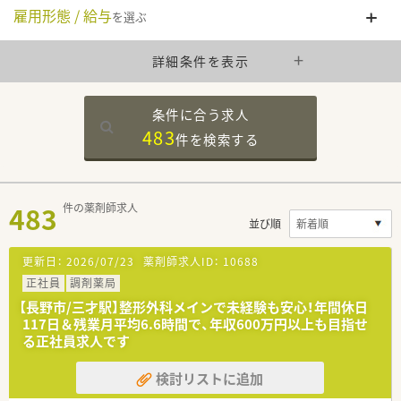
雇用形態 / 給与
を選ぶ
詳細条件を表示
条件に合う求人
483
件を
検索する
483
件の薬剤師求人
並び順
更新日：
2026/07/23
薬剤師求人ID：
10688
正社員
調剤薬局
【長野市/三才駅】整形外科メインで未経験も安心！年間休日
117日＆残業月平均6.6時間で、年収600万円以上も目指せ
る正社員求人です
検討リストに追加