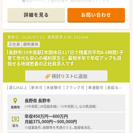
■東証プライム上場の企業で、福利厚生が整っています。
■長野県や北陸地方を中心に展開をしている大手ドラッグスト
アです。
詳細を見る
お問い合わせ
■教育制度にも力を入れており、研修制度やe-ラーニングなど導
入しています。
更新日：
2026/07/23
薬剤師求人ID：
191604
正社員
調剤薬局
【長野市/川中島駅】年間休日117日で残業月平均6.6時間！子
育て世代も安心の福利厚生と、最短半年で年収アップも目
指せる地域密着の正社員求人です
検討リストに追加
週32h以上
新卒可
未経験可
ブランク可
車通勤可
高給与(600万円以上)
長野県 長野市
川中島駅 (JR信越本線)／川中島駅 (しなの鉄道線)
勤務地
年収450万円～600万円
月給375,000円～500,000円
給与
※就業条件、経験等を考慮のうえ、面接後決定。