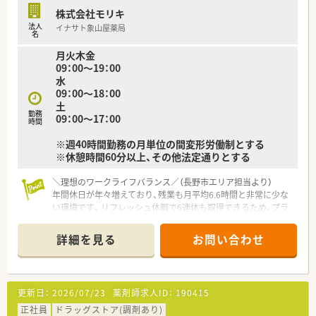
株式会社モリキ
法人
イナサト象山屋薬局
名
月火木金
09：00～19：00
水
09：00～18：00
土
勤務
09：00～17：00
時間
※週40時間勤務の月単位の間変形労働制とする
※休憩時間60分以上、その他法定通りとする
＼理想のワークライフバランス／（長野市エリア担当より）
年間休日が年々増えており、残業も月平均6.6時間と非常に少な
い環境です。リフレッシュ休暇で6連休も取得できるため、プラ
イベートを大切にしたい方に最適ですよ。
詳細を見る
お問い合わせ
【店舗情報と応需状況について】
■川中島駅から車で8分の場所に位置し、内科や心療内科、精神
科、循環器科など幅広い科目の処方箋を1日55枚ほど応需してい
ます。
更新日：
2026/07/23
薬剤師求人ID：
190415
■常勤薬剤師が3名体制で勤務しているため、一人あたりの業務
負担が適切に管理されており、安心して服薬指導に集中できる環
正社員
ドラッグストア(調剤あり)