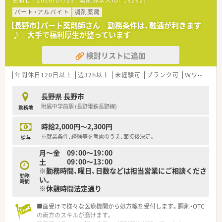
ルフメディケーションのセミナーなども開いております。
パート・アルバイト
調剤薬局
≪福利厚生・教育制度の充実≫
【長野市】パート薬剤師さん 勤務条件は、融通が利きます
◎認定薬剤師資格取得は会社全額負担
♪ 大手で福利厚生が整っています
◎産休取得率100％、また育休復帰率も100％！
◎スポーツジムやスパは社員は無料で使用可能、社員割引制度あ
検討リストに追加
り
◎月に1回、製薬メーカーの勉強会を実施
年間休日120日以上
週32h以上
未経験可
ブランク可
Ｗワーク可
≪店舗特徴≫
◎面対応の環境で様々な科目にふれることができます！
長野県 長野市
◎転居をともなう異動の心配はありません。
附属中学前駅 (長野電鉄長野線)
勤務地
時給2,000円～2,300円
※就業条件、経験等を考慮のうえ、面接後決定。
給与
月～金 09：00～19：00
土 09：00～13：00
※勤務時間、曜日、日数などは担当営業にご相談くださ
勤務
い。
時間
※休憩時間法定通り
■面受けで様々な医療機関から処方箋を受付します。調剤・OTC
の両方のスキルが磨けます。