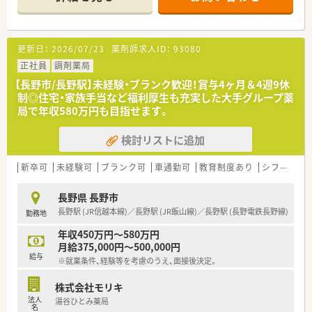
指している活気ある企業です。
■グループとしての全体研修があり、スキルアップができる環境
です。
■パート薬剤師さんの募集です。勤務曜日や時間帯などお気軽
更新日：
2026/07/23
薬剤師求人ID：
93080
にご相談ください。
■地域のかかりつけ薬局として、アットホームな雰囲気の中でご
正社員
調剤薬局
勤務頂けます。
【長野市/長野駅】未経験・ブランク歓迎！賞与4ヶ月＆4週9休
制◎住宅・家族手当など福利厚生も充実した大手グループ薬
局で年収580万円も目指せます。
検討リストに追加
新卒可
未経験可
ブランク可
車通勤可
教育制度あり
シフト制
長野県 長野市
長野駅 (JR信越本線)／長野駅 (JR飯山線)／長野駅 (長野電鉄長野線)
勤務地
年収450万円～580万円
月給375,000円～500,000円
給与
※就業条件、経験等を考慮のうえ、面接後決定。
株式会社モリキ
法人
湯谷ひとみ薬局
名