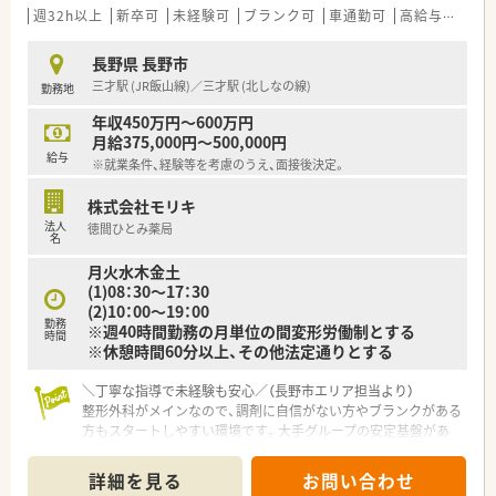
週32h以上
新卒可
未経験可
ブランク可
車通勤可
高給与(600万円以上)
長野県 長野市
三才駅 (JR飯山線)／三才駅 (北しなの線)
勤務地
年収450万円～600万円
月給375,000円～500,000円
給与
※就業条件、経験等を考慮のうえ、面接後決定。
株式会社モリキ
法人
徳間ひとみ薬局
名
月火水木金土
(1)08：30～17：30
(2)10：00～19：00
勤務
※週40時間勤務の月単位の間変形労働制とする
時間
※休憩時間60分以上、その他法定通りとする
＼丁寧な指導で未経験も安心／（長野市エリア担当より）
整形外科がメインなので、調剤に自信がない方やブランクがある
方もスタートしやすい環境です。大手グループの安定基盤があ
り、研修制度も充実しているので安心してくださいね。
詳細を見る
お問い合わせ
【店舗情報と応需状況について】