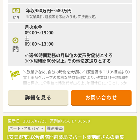
年収450万円～580万円
※就業条件、経験等を考慮のうえ、面接後決定。
給与
月火水金
09：00～19：00
土
09：00～13：00
勤務
時間
※週40時間勤務の月単位の変形労働制とする
※休憩時間60分以上、その他法定通りとする
＼残業少なめ、自分の時間を大切に／（安曇野市エリア担当より）
富士薬品グループの厳格な勤怠管理により、残業は月平均6.6時
間と極少。1分単位で残業代が出る上、年間休日117日としっか
り休める環境でプライベートも充実します！
詳細を見る
お問い合わせ
【店舗情報と応需状況について】
■最寄りの穂高駅から徒歩10分圏内とアクセスが良く、車通勤
も可能で駐車場も完備されているため日々の通勤もスムーズで
す。
更新日：
2026/07/23
薬剤師求人ID：
36588
■近隣の総合病院から内科や外科、眼科、整形外科など多岐にわ
たる科目の処方箋を1日あたり60〜80枚程度応需しています。
パート・アルバイト
調剤薬局
■整形外科などの特定科目の処方を通じて、薬学的管理や多品目
【安曇野市】総合病院門前薬局でパート薬剤師さんの募集
の調剤スキルをバランス良く習得できる非常に魅力的な環境で