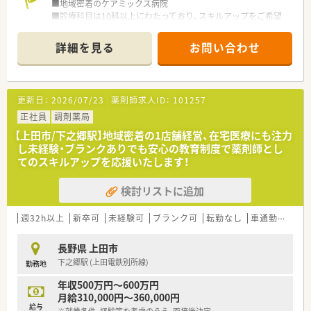
■地域密着のケアミックス病院
■診療科目は10科以上にわたっており、スキルアップをご希望
の方にもおすすめです！
■お休みも多く、ワーク・ライフバランスを重視して働きたい方
詳細を見る
お問い合わせ
におすすめです！
■共済制度や奨学金制度もあり、福利厚生充実の病院です。
■年間休日122日！残業は月5時間程度と定時でのご帰宅が叶い
ます。
更新日：
2026/07/23
薬剤師求人ID：
101257
正社員
調剤薬局
【上田市/下之郷駅】地域密着の1店舗経営、在宅医療にも注力
し未経験・ブランクありでも安心の教育制度で薬剤師とし
てのスキルアップを応援いたします！
検討リストに追加
週32h以上
新卒可
未経験可
ブランク可
転勤なし
車通勤可
高給
長野県 上田市
下之郷駅 (上田電鉄別所線)
勤務地
年収500万円～600万円
月給310,000円～360,000円
給与