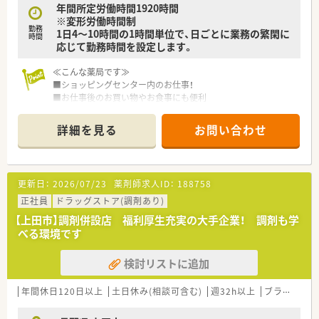
年間所定労働時間1920時間
※変形労働時間制
勤務
1日4～10時間の1時間単位で、日ごとに業務の繁閑に
時間
応じて勤務時間を設定します。
≪こんな薬局です≫
■ショッピングセンター内のお仕事！
■お仕事後のお買い物やお食事にも便利
■面対応のため複数の処方箋に触れられる環境です。
■22：00まで・土日祝も営業しておりますが、パートも土日祝勤
詳細を見る
お問い合わせ
務できる方を優先して採用されておりますので、偏りなくシフト
調整が可能
≪会社の安定性は抜群≫
更新日：
2026/07/23
薬剤師求人ID：
188758
■世界14カ国(約300社)に展開するグループ中核企業。グローバ
ル企業にて安定した経営環境の中で安心して働く事が出来ま
正社員
ドラッグストア(調剤あり)
す。
【上田市】調剤併設店 福利厚生充実の大手企業！ 調剤も学
■全国に約300店舗を展開しており、調剤はもちろん、OTCやシ
べる環境です
ニアケア、漢方薬、健康食品といった健康に必要な商品・サービ
ス提供、クリニックの誘致など新たな取り組みも実施していま
検討リストに追加
す。
≪多種多様なキャリアパスを用意≫
年間休日120日以上
土日休み(相談可含む)
週32h以上
ブランク可
■調剤・OTCの担当として経験を積み更に管理薬剤師を経験した
後は、「在宅・企画開発・バイヤー・教育・薬事・調剤サポート」等の