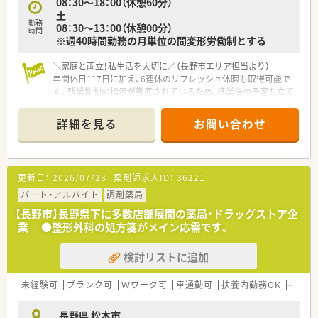
08：30～18：00（休憩60分）
土
勤務
08：30～13：00（休憩00分）
時間
※週40時間勤務の月単位の間変形労働制とする
＼家庭と両立！私生活を大切に／（長野市エリア担当より）
年間休日117日に加え、6連休のリフレッシュ休暇も取得可能で
す。残業抑制の指示が徹底されているため、終業後の予定も立て
やすく、家族との時間を大切にできます。
詳細を見る
お問い合わせ
【店舗情報と応需状況について】
■川中島駅から車で約7分の立地にあり、眼科と麻酔科をメイン
に応需しているため、特定の専門知識を深く習得できる環境で
す。
更新日：
2026/07/23
薬剤師求人ID：
36221
■1日あたりの処方箋枚数は50枚から60枚程度で、常勤1名とパ
ート4名の体制で協力しながら丁寧な服薬指導を行っています。
パート・アルバイト
調剤薬局
■門前クリニックの診療時間に合わせて開局しており、平日は
【長野市】長野県下に多数店舗展開の薬局・ドラッグストア企
18時終業のため、夜遅い勤務が発生しにくいのが大きな特徴で
業 ●整形外科の処方箋がメイン応需です。
す。
検討リストに追加
【募集背景と求める人物像について】
■北信エリアでの薬剤師不足を解消するための増員募集であり、
特に長野市内での店舗運営を支えていただける正社員を求めて
未経験可
ブランク可
Ｗワーク可
車通勤可
扶養内勤務OK
大手チ
います。
■エリアマネージャーが応援に入る現状を改善したいため、店舗
長野県 松本市