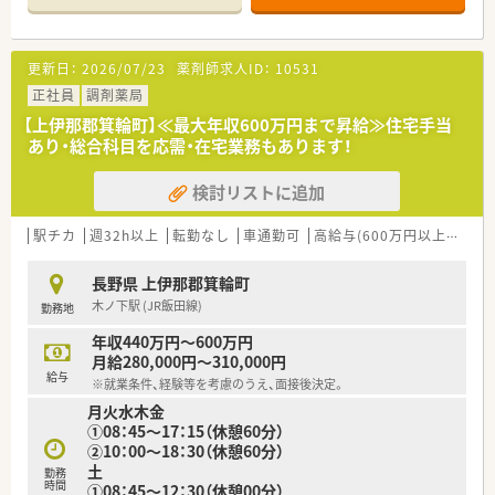
■三才駅から車で5分ほどの場所に位置し、近隣の整形外科クリ
ニックより処方箋を1日約30枚ほど安定的に受け付けておりま
す。
更新日：
2026/07/23
薬剤師求人ID：
10531
■特定の科目に特化しているため、調剤未経験の方やブランクが
ある薬剤師の方でも、業務の流れを非常に覚えやすいのが大きな
正社員
調剤薬局
特徴です。
【上伊那郡箕輪町】≪最大年収600万円まで昇給≫住宅手当
■常勤2名とパート3名のゆとりある体制で運営されており、一
あり・総合科目を応需・在宅業務もあります！
人ひとりの患者様に対して丁寧に向き合える環境が整っていま
す。
検討リストに追加
【募集背景と求める人物像について】
■北信エリアでの欠員補充および将来の新店開局を見据えた増
駅チカ
週32h以上
転勤なし
車通勤可
高給与(600万円以上)
住宅
員募集であり、現場の負担を軽減するため新しい仲間を急募して
います。
長野県 上伊那郡箕輪町
■現在はマネージャーが応援に入り運営を支えているため、地域
木ノ下駅 (JR飯田線)
勤務地
に根ざして長く活躍いただける正社員の方を特に求めておりま
す。
年収440万円～600万円
■年齢や転職回数については柔軟に相談可能であり、前向きに業
月給280,000円～310,000円
務へ取り組んでいただける方であれば幅広くお受け入れいたし
給与
※就業条件、経験等を考慮のうえ、面接後決定。
ます。
月火水木金
①08：45～17：15（休憩60分）
【法人特徴について】
②10：00～18：30（休憩60分）
■1982年設立の地元有力企業であり、明治37年から続く歴史と
土
富士薬品グループとしての盤石な経営基盤を併せ持っておりま
勤務
時間
①08：45～12：30（休憩00分）
す。