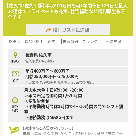
境です。
【佐久市/佐久平駅】年収600万円も可！年間休日125日と最大
■ドラッグストア併設型の店舗として地域住民の健康を支えて
20連休でプライベートも充実、住宅補助など福利厚生も万
おり、調剤業務だけでなくOTC販売を通じたセルフメディケーシ
全です
ョンも学べます。
検討リストに追加
【法人特徴について】
■1982年の設立以来、長野県を中心に70店舗以上を展開してお
り、明治時代から続く100年以上の深い歴史を持つ安定企業で
駅チカ
週32h以上
新卒可
未経験可
ブランク可
高給与(600万円以上)
す。
■富士薬品グループの一員として強固な経営基盤を誇っており、
長野県 佐久市
年1回の社員旅行など、大手ならではの充実した福利厚生が魅力
佐久平駅 (JR小海線)
勤務地
です。
■2025年に売上高600億円を目指してエリアを拡大中であり、
年収400万円～600万円
成長企業としての活気と安定した雇用環境を両立させている法
月給250,000円～375,000円
人です。
給与
※就業条件、経験等を考慮のうえ、面接後決定。
月火水木金土日祝9：00～20：00
【こんな方が活躍中】
※年間所定労働時間1,920時間
■子育て中のパパ・ママ薬剤師が多数在籍しており、小学校卒業
※変形労働制
まで利用できる時短勤務制度を活用して、仕事と育児を上手に両
※平均勤務時間は8時間で4～10時間の間でシフト調
立させています。
勤務
時間
整
■他業種からの転職組も多く、特にMR経験者などはこれまでの
※連続勤務はMAX6日まで
知識を活かして、人事に高く評価されながらキャリアを再構築さ
れています。
■定年後も再雇用制度を利用して勤務している大ベテランもお
【店舗情報と応需状況について】
り、年齢に関わらず長く貢献したいという意欲のある方が輝いて
■JR小海線「佐久平駅」から徒歩約5分という、通勤に非常に便利