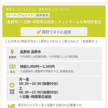
【法人特徴について】
更新日：
2026/07/23
薬剤師求人ID：
41724
■長野市を中心に12店舗を展開し、地域に根差したドミナント
戦略で安定した経営基盤を築いています。
パート・アルバイト
調剤薬局
■かかりつけ薬局としての機能や在宅医療を積極的に推進し、時
【長野市】＜日数・時間帯応相談＞アットホームな地域密着店
代のニーズに応える薬局を目指しています。
■従業員の働きやすさを第一に考え、福利厚生の充実や最新機器
検討リストに追加
の導入による業務効率化を図っています。
【こんな方が活躍中】
土日休み(相談可含む)
週休2.5日以上
週32h以上
未経験可
ブラン
■総合病院門前という環境で、日々新たな知識を吸収しながら、
自身のスキルを高めている方が活躍中です。
長野県 長野市
■産休・育休制度を実際に活用し、復帰後も周囲のサポートを受
川中島駅 (JR信越本線)／川中島駅 (しなの鉄道線)
勤務地
けながら、仕事と家庭を両立させています。
■ワークライフバランスを重視し、有給休暇をしっかり消化し
時給2,000円～2,300円
て、プライベートも充実させている方が多いです。
※就業条件、経験等を考慮のうえ、面接後決定。
給与
【やりがい/おすすめポイント】
月～金
■多様な症例に触れる機会が豊富にあり、薬剤師としての知識と
08：30～18：00（休憩60分）
経験値を飛躍的に高めることができます。
土
■20年以上続く賞与4ヶ月分以上の支給実績は、企業の安定性と
勤務
08：30～13：00（休憩00分）
社員への還元意識の高さの証です。
時間
※日数・時間帯応相談
■18時までの勤務と高い有給消化率により、理想的なワークラ
イフバランスを実現できる点が魅力です。
若手からベテランまで活躍する地元の企業様です。