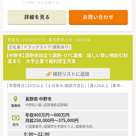
います。
な立地にある店舗です。
■モール内の眼科を中心に、近隣の開業医や広域の中核病院など
から多様な処方箋を応需しています。
詳細を見る
お問い合わせ
■1日の処方箋枚数は約50～60枚で、薬剤師6名が在籍し常時3
～4名体制で業務にあたります。
【法人特徴について】
更新日：
2026/07/23
薬剤師求人ID：
188764
■全国および海外にも幅広く出店しており、小売業界でトップク
ラスの安定した経営基盤を誇ります。
正社員
ドラッグストア(調剤あり)
■ショッピングモールを地域医療の拠点と位置づけ、調剤を核と
【中野市】調剤併設店で調剤・OTC業務 嬉しい買い物割引制
したヘルスケアステーションを目指します。
度あり 大手企業で福利厚生充実
■OTCや健康食品に加え在宅医療にも注力し、地域の皆さまの健
康をトータルでサポートしています。
検討リストに追加
【こんな方にオススメ】
■業界大手ならではの安定した経営環境の中で、安心して長くキ
年間休日120日以上
土日休み(相談可含む)
週32h以上
新卒可
未経
ャリアを築いていきたい方におすすめです。
■多様な処方箋やOTC、在宅医療に携わることで、薬剤師として
長野県 中野市
幅広い知識やスキルを磨きたい方に最適です。
中野松川駅 (長野電鉄長野線)
勤務地
■年間休日120日以上に加え長期休暇も充実しており、仕事と私
生活を両立させたい方におすすめです。
年収400万円～600万円
月給250,000円～375,000円
給与
※就業条件、経験等を考慮のうえ、面接後決定。
9：00～22：00