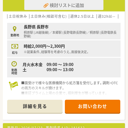
検討リストに追加
土日祝休み
土日休み(相談可含む)
週休2.5日以上
週32h以上
未経
長野県 長野市
桐原駅 (JR越後線)／本郷駅 (長野電鉄長野線)／桐原駅 (長野電鉄長
勤務地
野線)
時給2,000円～2,300円
※就業条件、経験等を考慮のうえ、面接後決定。
給与
月火水木金 09:00 ～ 19:00
土 09:00 ～ 13:00
勤務
時間
■面受けで様々な医療機関から処方箋を受付します。調剤・OTC
の両方のスキルが磨けます。
■東証プライム上場の企業で、福利厚生が整っています。
■長野県や北陸地方を中心に展開をしている大手ドラッグスト
アです。
詳細を見る
お問い合わせ
■教育制度にも力を入れており、研修制度やe-ラーニングなど導
入しています。
更新日：
2026/07/23
薬剤師求人ID：
181632