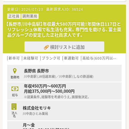
【勤務実態について】
■4週9休制で年間休日は117日あり、毎年休日数を増やす取り組
更新日：
2026/07/23
薬剤師求人ID：
36524
みを行っているため、心身ともに無理なく継続して勤務できま
す。
正社員
調剤薬局
■全社員に6連休のリフレッシュ休暇制度が用意されており、プ
【長野市/川中島駅】年収最大580万円可能！年間休日117日と
ライベートの旅行や趣味の時間もしっかりと確保できる環境で
リフレッシュ休暇で私生活も充実。専門性を磨ける、富士薬
す。
品グループの安定した正社員求人です。
■遅番・早番のシフト調整を適切に行うことで、月平均の残業時
間はわずか6.6時間程度に抑えられている非常に健康的な職場で
検討リストに追加
す。
新卒可
未経験可
ブランク可
車通勤可
高給与(600万円以上)
教
長野県 長野市
川中島駅 (JR信越本線)／川中島駅 (しなの鉄道線)
勤務地
年収450万円～600万円
月給375,000円～500,000円
給与
※就業条件、経験等を考慮のうえ、面接後決定。
株式会社モリキ
法人
川中島ひとみ薬局
名
月～金