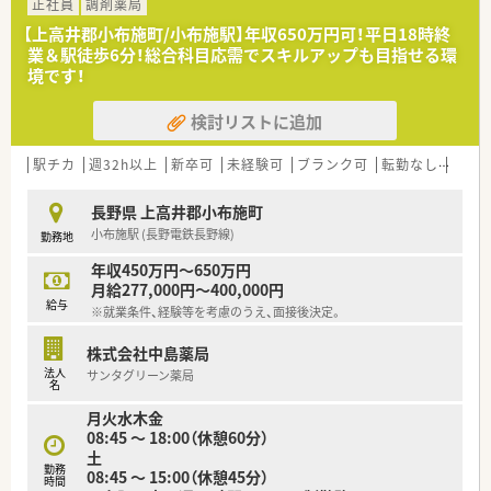
ート2名の薬剤師体制で、丁寧な服薬指導に集中できる環境で
正社員
調剤薬局
す。
【上高井郡小布施町/小布施駅】年収650万円可！平日18時終
■第1・3・5土曜日はお休みとなるため、週末の予定が立てやす
業＆駅徒歩6分！総合科目応需でスキルアップも目指せる環
く、仕事とプライベートのメリハリをつけたい方に最適な職場で
境です！
す。
検討リストに追加
【募集背景と求める人物像について】
■長野市を含む北信エリアで薬剤師が不足しており、マネジメン
トを担うべきエリアマネージャーの応援体制を解消するための
駅チカ
週32h以上
新卒可
未経験可
ブランク可
転勤なし
車通
募集です。
■市内での新店開局予定に伴う組織強化も目的としており、将来
長野県 上高井郡小布施町
的に薬局長として店舗運営に携わっていただける正社員を求め
小布施駅 (長野電鉄長野線)
勤務地
ています。
■転職回数よりもお人柄や今後の成長意欲を重視しており、55
年収450万円～650万円
歳までの方であれば、これまでの経歴を問わず幅広くお迎えいた
月給277,000円～400,000円
します。
給与
※就業条件、経験等を考慮のうえ、面接後決定。
【求人情報について】
株式会社中島薬局
■正社員として想定年収450万円から580万円を提示しており、
法人
サンタグリーン薬局
これまでのご経験や前職の給与を正当に評価した上で決定しま
名
す。
月火水木金
■賞与は年2回で平均3.8か月分の支給実績があり、年1回の昇給
08:45 ～ 18:00（休憩60分）
制度によって、大手企業ならではの安定した給与アップが見込め
土
ます。
勤務
08:45 ～ 15:00（休憩45分）
■会社指示による転居を伴う入社の場合は、単身者向けに上限
時間