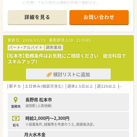
変更なく継続可能です。
に位置しており毎日の通勤が非常に便利です。
■処方箋は近隣の病院から総合科目をメインに応需しており、1
日平均80枚程度を対応しています。
詳細を見る
お問い合わせ
■勤務しているスタッフは常勤の薬剤師が2名とパートが4名在
籍しており、事務員も配置されています。
【法人特徴について】
更新日：
2026/07/23
薬剤師求人ID：
210585
■大手医薬品企業グループの一員として安定した経営基盤を持
ち、長野県を中心に広く展開している企業です。
パート・アルバイト
調剤薬局
■創業から100年以上の歴史があり、地域に根差したドラッグス
【松本市】勤務条件はお気軽にご相談ください 総合科目で
トアや調剤薬局を数多く運営しています。
スキルアップ！
■産休や育休の取得実績が豊富で、ライフステージの変化に合わ
せて長く働き続けられる環境が整っています。
検討リストに追加
【職場環境と雰囲気】
■子育て中のスタッフも多く在籍しており、互いの事情を理解し
駅チカ
土日休み(相談可含む)
週休2.5日以上
週32h以上
未経験可
合いながら働けるアットホームな雰囲気です。
■店舗内は整理整頓が行き届いており、働きやすさを考慮した動
長野県 松本市
線確保や設備投資が積極的に行われています。
波田駅 (上高地線)
勤務地
■定期的にミーティングや勉強会が開催されており、スタッフ間
のコミュニケーションが活発な職場です。
時給2,000円～2,300円
※就業条件、経験等を考慮のうえ、面接後決定。
給与
月火水木金