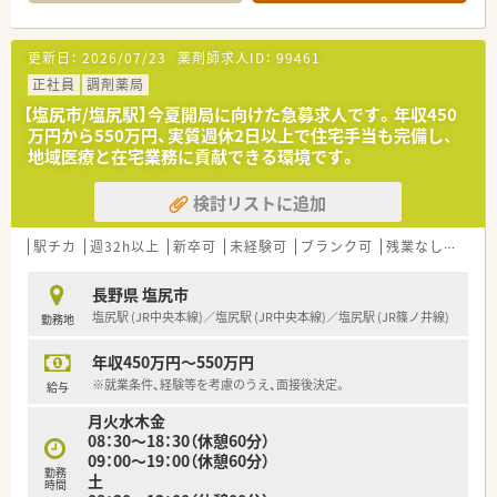
◎社会保険完備、確定拠出年金制度、買物割引制度、財形貯蓄、持
株会
◎団体薬剤師賠償責任保険
更新日：
2026/07/23
薬剤師求人ID：
99461
◎転勤時借上住宅（個人負担なし、特別勤務手当て最大3万円支
給あり）
正社員
調剤薬局
◎研修認定薬剤師並びに実務実習指導薬剤師認定資格取得補助、
【塩尻市/塩尻駅】今夏開局に向けた急募求人です。年収450
他
万円から550万円、実質週休2日以上で住宅手当も完備し、
◎労働組合あり！
地域医療と在宅業務に貢献できる環境です。
＼こんな方におすすめです／
検討リストに追加
◎甲信越エリアで働きたい方
◎Uターン就職を希望する方
◎甲信越エリアで地域貢献をしていきたいとお考えの方！
駅チカ
週32h以上
新卒可
未経験可
ブランク可
残業なし(ほぼなし含む)
長野県 塩尻市
塩尻駅 (JR中央本線)／塩尻駅 (JR中央本線)／塩尻駅 (JR篠ノ井線)
勤務地
年収450万円～550万円
※就業条件、経験等を考慮のうえ、面接後決定。
給与
月火水木金
08：30～18：30（休憩60分）
09：00～19：00（休憩60分）
勤務
土
時間