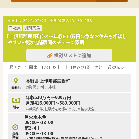
更新日：
2026/07/23
薬剤師求人ID：
201158
正社員
調剤薬局
【上伊那郡辰野町】≪～年収600万円≫急なお休みも相談し
やすい・複数店舗展開のチェーン薬局
検討リストに追加
駅チカ
年間休日120日以上
土日休み(相談可含む)
週32h以上
新卒
長野県 上伊那郡辰野町
辰野駅 (JR中央本線)
勤務地
年収530万円～600万円
月給416,000円～580,000円
給与
※就業条件、経験等を考慮のうえ、面接後決定。
月火水木金
09：00～18：00
第2・4土
09：00～13：00
勤務
時間
※週40時間勤務の月間変形労働制とする