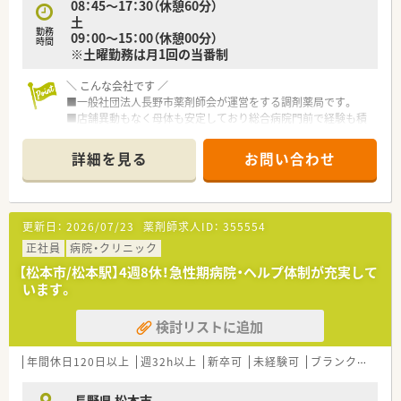
08：45～17：30（休憩60分）
土
勤務
09：00～15：00（休憩00分）
時間
※土曜勤務は月1回の当番制
＼ こんな会社です ／
■一般社団法人長野市薬剤師会が運営をする調剤薬局です。
■店舗異動もなく母体も安定しており総合病院門前で経験も積
むことができます。
■給与体系は長野県職員に準じているため継続勤務により向上
詳細を見る
お問い合わせ
していきます。
■退職金も長野県職員に準じた支給となります。
＼ こんな店舗です ／
更新日：
2026/07/23
薬剤師求人ID：
355554
■総合病院門前でスキルアップ可能！
■17時半までの勤務なのでプライベートも充実できます！
正社員
病院・クリニック
【松本市/松本駅】4週8休！急性期病院・ヘルプ体制が充実して
います。
検討リストに追加
年間休日120日以上
週32h以上
新卒可
未経験可
ブランク可
転
長野県 松本市