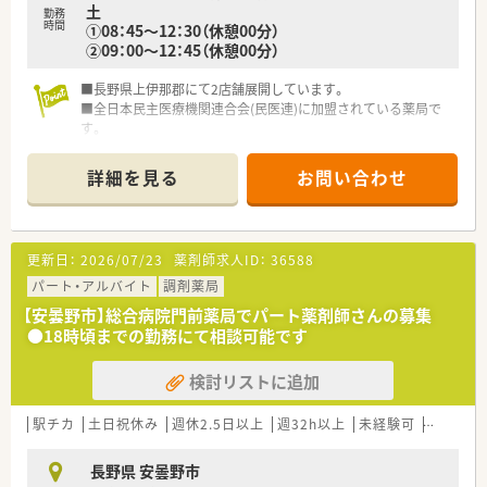
土
ため、仕事とプライベートのメリハリをつけた生活が送れます。
勤務
時間
①08：45～12：30（休憩00分）
②09：00～12：45（休憩00分）
■長野県上伊那郡にて2店舗展開しています。
■全日本民主医療機関連合会(民医連)に加盟されている薬局で
す。
■経験年数により給与が変動するシステムです。（例：経験年数
36年目 年収：906万円）
詳細を見る
お問い合わせ
■総合科目を応需のため、勉強になる環境です。
■在宅も施設・個人宅と行っています。
■住宅手当も最大15,000円／月、支給されます。
更新日：
2026/07/23
薬剤師求人ID：
36588
パート・アルバイト
調剤薬局
【安曇野市】総合病院門前薬局でパート薬剤師さんの募集
●18時頃までの勤務にて相談可能です
検討リストに追加
駅チカ
土日祝休み
週休2.5日以上
週32h以上
未経験可
ブランク
長野県 安曇野市