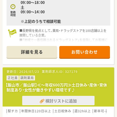
09：00～18：00
土
09：00～14：00
勤務
時間
※上記のうちで相談可能
■長野県を拠点として、薬局・ドラッグストアを100店舗以上を
展開している企業。
■「地域で一番信頼されるドラッグストア」を目指してお客様に
信頼される店づくりを進めています。
■2015年には大手医薬品企業の参加に入り、さらなる飛躍を目
詳細を見る
お問い合わせ
指している活気ある企業です。
■グループとしての全体研修があり、スキルアップができる環境
です。
■地域のかかりつけ薬局として、アットホームな雰囲気の中でご
更新日：
2026/07/23
薬剤師求人ID：
327179
勤務頂けます。
正社員
調剤薬局
【飯山市／飯山駅】≪～年収600万円≫土日休み・産休・育休
制度あり・女性が働きやすい環境です♪
検討リストに追加
駅チカ
年間休日120日以上
土日祝休み
週32h以上
新卒可
未経