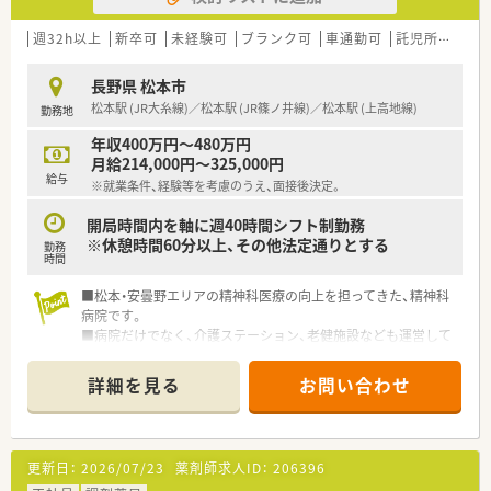
週32h以上
新卒可
未経験可
ブランク可
車通勤可
託児所あり
長野県 松本市
松本駅 (JR大糸線)／松本駅 (JR篠ノ井線)／松本駅 (上高地線)
勤務地
年収400万円～480万円
月給214,000円～325,000円
給与
※就業条件、経験等を考慮のうえ、面接後決定。
開局時間内を軸に週40時間シフト制勤務
※休憩時間60分以上、その他法定通りとする
勤務
時間
■松本・安曇野エリアの精神科医療の向上を担ってきた、精神科
病院です。
■病院だけでなく、介護ステーション、老健施設なども運営して
おり、幅広く地域医療に貢献しています。
詳細を見る
お問い合わせ
更新日：
2026/07/23
薬剤師求人ID：
206396