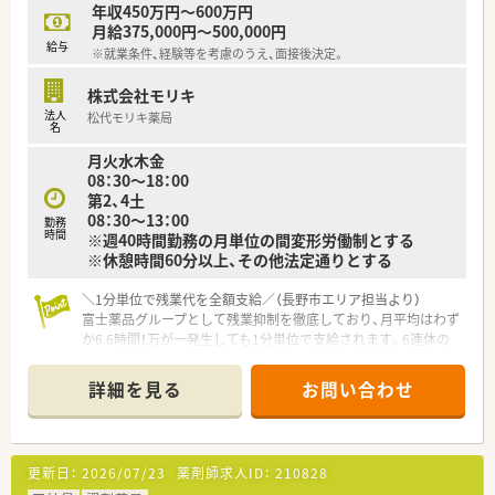
≪地域の方たちとの交流≫
年収450万円～600万円
◎運動・食事などの面より身体を整えるセルフメディケーション
月給375,000円～500,000円
のセミナーなどを開催しており、地域の方たちのとの交流も行っ
給与
※就業条件、経験等を考慮のうえ、面接後決定。
ております。
株式会社モリキ
≪充実の福利厚生≫
法人
松代モリキ薬局
◎産休取得率100％、また育休復帰率も100％となっており、長期
名
的にご勤務できる環境があります。
月火水木金
◎スポーツジムやスパについて、社員の方は無料で使用可能で
08：30～18：00
す。
第2、4土
◎社員割引制度を利用し、買い物を行うことができます。
08：30～13：00
勤務
時間
※週40時間勤務の月単位の間変形労働制とする
≪業務内容・店舗特徴≫
※休憩時間60分以上、その他法定通りとする
◎辰野駅より徒歩7分
◎総合病院の門前薬局で、調剤スキルが磨ける内容です。
＼1分単位で残業代を全額支給／（長野市エリア担当より）
富士薬品グループとして残業抑制を徹底しており、月平均はわず
か6.6時間！万が一発生しても1分単位で支給されます。6連休の
リフレッシュ休暇もあり、私生活も大切にできます。
詳細を見る
お問い合わせ
【店舗情報と応需状況について】
■象山口駅から車で15分ほどの場所に位置し、長野松代総合病
院の門前薬局として、多岐にわたる総合科目の処方箋を応需して
います。
更新日：
2026/07/23
薬剤師求人ID：
210828
■1日あたりの処方箋枚数は約45枚となっており、常勤2名とパ