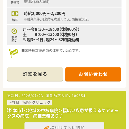
豊科駅 (JR大糸線)
勤務地
時給2,000円～2,200円
※就業条件、経験等を考慮のうえ、面接後決定。
給与
月～金8：30～18：00（休憩60分）
土 9：00～13：00（休憩0分）
勤務
※週3～4日、週24～32時間勤務
時間
■常時複数薬剤師の体制で、安心です。
詳細を見る
お問い合わせ
更新日：
2026/07/23
薬剤師求人ID：
100654
正社員
病院・クリニック
【松本市】＜地域の中核病院＞幅広い疾患が扱えるケアミッ
クスの病院 病棟業務あり♪
検討リストに追加