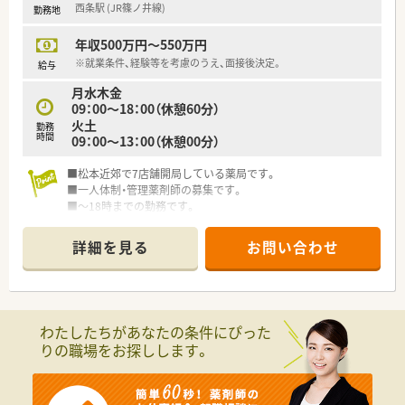
西条駅 (JR篠ノ井線)
勤務地
年収500万円～550万円
※就業条件、経験等を考慮のうえ、面接後決定。
給与
月水木金
09：00～18：00（休憩60分）
火土
勤務
時間
09：00～13：00（休憩00分）
■松本近郊で7店舗開局している薬局です。
■一人体制・管理薬剤師の募集です。
■～18時までの勤務です。
■雰囲気も良く離職率がとても低い会社です。
詳細を見る
お問い合わせ
わたしたちがあなたの条件にぴった
りの職場をお探しします。