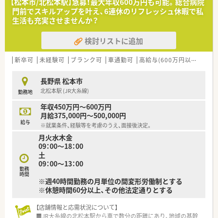
【松本市/北松本駅】急募！最大年収600万円も可能。総合病院
門前でスキルアップを叶え、6連休のリフレッシュ休暇で私
生活も充実させませんか？
検討リストに追加
新卒可
未経験可
ブランク可
車通勤可
高給与(600万円以上)
大
長野県 松本市
北松本駅 (JR大糸線)
勤務地
年収450万円～600万円
月給375,000円～500,000円
給与
※就業条件、経験等を考慮のうえ、面接後決定。
月火水木金
09：00～18：00
土
09：00～13：00
勤務
時間
※週40時間勤務の月単位の間変形労働制とする
※休憩時間60分以上、その他法定通りとする
【店舗情報と応需状況について】
■JR大糸線の北松本駅から車で数分の距離にあり、地域の基幹