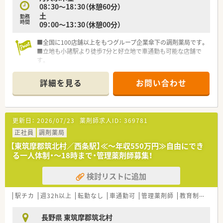
08：30～18：30（休憩60分）
■住宅手当については会社指示による転居の場合に支給され、単
土
勤務
身者であれば月額最大45,000円まで補助を受けることが可能で
時間
09：00～13：30（休憩00分）
す。
■全国に100店舗以上をもつグループ企業傘下の調剤薬局です。
【勤務実態について】
■立地も小諸駅より徒歩7分と好立地で車通勤も可能な店舗で
■4週9休制を導入しており年間休日は115日以上を確保、さらに
す。
年々休日数を増やす取り組みを行っているため私生活も潤いま
■薬剤師複数名体制で安心の職場環境です。
す。
■総合科目受けで幅広い業務が学べます。
■1分単位で残業代が支給される徹底した労務管理が行われてお
詳細を見る
お問い合わせ
■監査システムなど機器類は最新の物が導入されております。
り、全店平均の残業時間は月6.6時間と非常に少なめです。
■産休・育休の取得率および復帰率はともに100％を誇り、小学
校卒業まで利用できる時短勤務制度など子育て支援も万全で
す。
更新日：
2026/07/23
薬剤師求人ID：
369781
正社員
調剤薬局
【東筑摩郡筑北村／西条駅】≪～年収550万円≫自由にでき
る一人体制・～18時まで・管理薬剤師募集！
検討リストに追加
駅チカ
週32h以上
転勤なし
車通勤可
管理薬剤師
教育制度あり
長野県 東筑摩郡筑北村