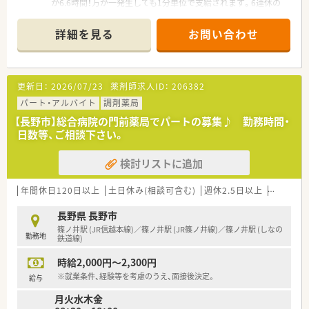
か6.6時間！万が一発生しても1分単位で支給されます。6連休の
リフレッシュ休暇もあり、私生活も大切にできます。
詳細を見る
お問い合わせ
【店舗情報と応需状況について】
■信州中野駅から徒歩16分の立地にあり、内科や循環器科、外科
など幅広い科目の処方箋を1日約150枚応需している薬局です。
■広域からの処方箋も受け付ける総合科目の環境であり、様々な
更新日：
2026/07/23
薬剤師求人ID：
206382
症例に触れながら薬剤師としての専門知識を深めることが可能
です。
パート・アルバイト
調剤薬局
■常勤5名、パート5名の厚い人員体制を敷いているため、枚数が
【長野市】総合病院の門前薬局でパートの募集♪ 勤務時間・
多い環境でも一人ひとりが無理なく業務に集中できる環境で
日数等、ご相談下さい。
す。
検討リストに追加
【募集背景と求める人物像について】
■中野市を含む北信エリアで薬剤師が不足しており、マネジメン
トを担うべきエリアマネージャーの応援体制を解消するための
年間休日120日以上
土日休み(相談可含む)
週休2.5日以上
週32h以
募集です。
■55歳までの方であれば正社員として幅広くお受け入れしてお
長野県 長野市
り、周囲と協力しながら円滑に業務を進められる方を求めていま
篠ノ井駅 (JR信越本線)／篠ノ井駅 (JR篠ノ井線)／篠ノ井駅 (しなの
勤務地
す。
鉄道線)
■転職回数が気になる方でも、将来的な近隣エリアへの異動など
時給2,000円～2,300円
柔軟な対応が可能であれば、積極的に採用を検討する方針でござ
います。
※就業条件、経験等を考慮のうえ、面接後決定。
給与
月火水木金
【勤務実態について】