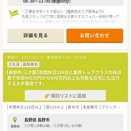
08：30～13：00（休憩00分）
＼丁寧なサポートで安心！／（塩尻市エリア担当より）
先輩スタッフが丁寧に業務をお教えするフォロー体制が整って
おりますので、経験に少し不安がある方でも前向きに取り組んで
いただける方を歓迎いたします。
詳細を見る
お問い合わせ
【店舗情報と応需状況について】
■最寄り駅から徒歩6分と通勤に大変便利な立地であり、近隣の
総合病院から1日に約70枚の処方箋を応需しています。
■主な応需科目は内科や整形外科をはじめとする複数科目にわ
更新日：
2026/07/23
薬剤師求人ID：
720088
たり、幅広い知識を維持しながら地域医療に貢献できます。
■現在は常勤薬剤師1名と複数のパート薬剤師が協力して勤務し
正社員
調剤薬局
ており、アットホームで働きやすい環境が整っています。
【長野市/三才駅】年間休日126日と業界トップクラスの休日
数で年収405万円から600万円以上も可能な在宅にも注力
【想定される業務内容】
する大手薬局です。
■処方箋に基づく調剤業務や服薬指導をはじめ、患者様への丁寧
な対応を通じて地域医療を支える重要な役割を担っていただき
検討リストに追加
ます。
■店舗での通常業務に加えて在宅業務も担当していただき、患者
様の生活に寄り添ったきめ細やかなサポートを提供します。
年間休日120日以上
週32h以上
新卒可
未経験可
ブランク可
残業
■電子薬歴や最新の監査システムが導入されており、最新の設備
を活用しながら安全かつ効率的に業務を進めていただくことが
長野県 長野市
できます。
三才駅 (JR飯山線)／三才駅 (北しなの線)
勤務地