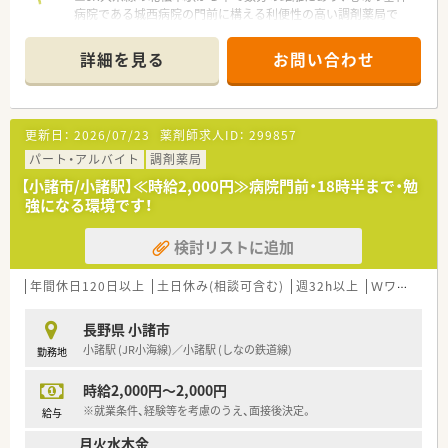
病院である城西病院の門前に構える利便性の高い調剤薬局で
す。
■応需科目は総合科目となっており、1日平均100枚ほどの処方
詳細を見る
お問い合わせ
箋を受け付けているため、幅広い薬学知識を習得できる環境で
す。
■薬剤師は常勤5名と非常勤4名に加え、調剤アシスタントも在
籍する複数名体制のため、一人ひとりの負担が少なく安心です。
更新日：
2026/07/23
薬剤師求人ID：
299857
【法人特徴について】
パート・アルバイト
調剤薬局
■明治37年の創業から100年以上の歴史を持ち、現在は富士薬品
【小諸市/小諸駅】≪時給2,000円≫病院門前・18時半まで・勉
グループの一員として全国に店舗を拡大している安定企業で
強になる環境です！
す。
■長野県を中心にドラッグストアや調剤薬局を70店舗以上展開
検討リストに追加
しており、盤石な経営基盤と充実した福利厚生が大きな魅力で
す。
■2021年には健康経営優良法人に認定されるなど、社員が健康
年間休日120日以上
土日休み(相談可含む)
週32h以上
Ｗワーク可
で長く働き続けられる環境づくりに法人全体で注力していま
す。
長野県 小諸市
小諸駅 (JR小海線)／小諸駅 (しなの鉄道線)
勤務地
【求人情報について】
■年収は450万円から600万円の提示が可能で、管理薬剤師や薬
時給2,000円～2,000円
局長などの役職に就くことでさらなる高年収を目指せます。
■社内独自のランクアップテストに合格することで、月々の薬剤
※就業条件、経験等を考慮のうえ、面接後決定。
給与
師手当を最大6万円まで段階的に加算できる評価制度がありま
月火水木金
す。