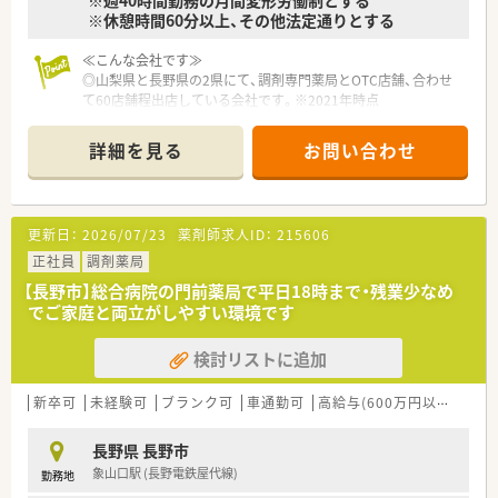
※休憩時間60分以上、その他法定通りとする
≪こんな会社です≫
◎山梨県と長野県の2県にて、調剤専門薬局とOTC店舗、合わせ
て60店舗程出店している会社です。※2021年時点
◎総合病院門前への店舗出店が多いため、スキルアップできる環
境がございます。
詳細を見る
お問い合わせ
◎栄養士さんが常駐している店舗もあるなど、患者様の健康を全
面的にサポートしています。
◎調剤薬局経営だけでなく、レストランやスパ施設、スポーツジ
ムを経営しており、様々な視点より患者様、地域の方たちの健康
更新日：
2026/07/23
薬剤師求人ID：
215606
面をサポートしている会社です。
◎複数の事業展開から相互カバーをしており経営基盤が安定し
正社員
調剤薬局
ています。
【長野市】総合病院の門前薬局で平日18時まで・残業少なめ
◎お客様の声に耳を傾け、ご意見を反映させた商品開発も行って
でご家庭と両立がしやすい環境です
おり、地域の方々に根づいた会社です。
検討リストに追加
≪教育・制度の充実≫
◎定期的に勉強会や研修会が開催されており、今後ニーズが高ま
る在宅のほか専門性の高い知識を習得する事が出来ます。
新卒可
未経験可
ブランク可
車通勤可
高給与(600万円以上)
教
◎毎月製薬メーカーの方を講師に勉強会を実施しております。
◎認定薬剤師資格取得は会社にて全額負担となるなど、資格取得
長野県 長野市
のバックアップがあります。
象山口駅 (長野電鉄屋代線)
勤務地