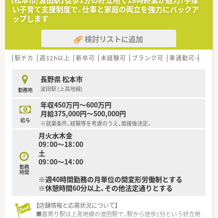
■7店舗展開の薬局さんですが全店電子薬歴はもちろん
い子育て支援制度で、仕事と家庭の両立を強力にバックア
監査システムなど様々な最新機器が導入されており社内設備も
ップします
充実しています。
■全店に薬剤監査支援システム「アテルノ」を導入。画像で記録
検討リストに追加
を残すので安心して業務に専念頂けます。
■考え方として設備投資には積極的なので 店舗に合った適切
な設備導入をされており
駅チカ
週32h以上
新卒可
未経験可
ブランク可
車通勤可
高給与
効率的に業務のできる環境が整っています。
長野県 松本市
【 ドミナント展開のメリット 】
波田駅 (上高地線)
勤務地
■豊野の本社を中心に全て30分圏内での店舗展開のため
急なお休みでも即座にご対応いただくことができます。
年収450万円～600万円
■近隣エリアの複数店舗展開ということもありますが
月給375,000円～500,000円
社員をとても大事にして頂ける会社さんなので高確率で産育休
給与
※就業条件、経験等を考慮のうえ、面接後決定。
後もご復帰いただけます。
月火水木金
09：00～18：00
【 充実の福利厚生 】
土
■毎年1.9%以上昇給もあり、入社後もしっかりと昇給できま
09：00～14：00
す。
勤務
■永年勤続表彰も5年、10年と5～10万円支給しています。
時間
※週40時間勤務の月単位の間変形労働制とする
■調剤薬局経験者に限り、入社後即有給使用が可能です。
※休憩時間60分以上、その他法定通りとする
■週23時間以上の勤務者から準社員とし社会保険加入ができま
す。
■準社員の場合には、賞与の支給もあります。
【店舗情報と応需状況について】
■60歳以上の定年延長の際、同じ働き方さえできれば年収等も
■最寄り駅は上高地線の波田駅で、駅から徒歩1分という好立地