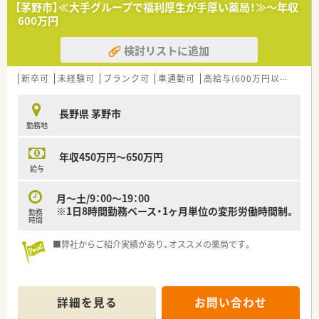
みです！
【茅野市】≪大手グループで福利厚生が手厚い薬局！≫～年収
「楽しんで頂ける売場」・「気配りの利いた商品構成・接客」を目指
600万円
し、
攻めの販売活動を展開しております。
検討リストに追加
◎お客様の生活全般をカバーできる食品・日用品などを充実させ
るなど、
地域に合わせた事業展開に強みを有しています。
新卒可
未経験可
ブランク可
車通勤可
高給与(600万円以上)
教
◎若い人がやる気を持って挑戦できる環境があります。
ドラッグストアで働く醍醐味は、調剤以外にお客さまの生活改善
長野県 茅野市
のお手伝いが出来ます。
勤務地
人との繋がりを作っていけることで、働くモチベーションの高さ
にも繋がっています。
調剤だけにこだわらず、明るく人と話すのが好きだという方に楽
年収450万円～650万円
しめる職場です。
給与
＼教育・研修制度／
月～土/9：00～19：00
◎充実した研修制度と福利厚生が整っています！
※1日8時間勤務ベース・1ヶ月単位の変形労働時間制。
勤務
⇒新人研修、登録販売者取得研修、営業研修（医薬品・化粧品な
時間
ど）
⇒e-ラーニングシステム、通信教育資格取得援助制度、研修認定
■弊社からご紹介実績があり、オススメの薬局です。
薬剤師取得支援、等
＼福利厚生・手当／
◎通勤手当(上限50,000円)、各種資格手当、時間外手当、役職手当
詳細を見る
お問い合わせ
など