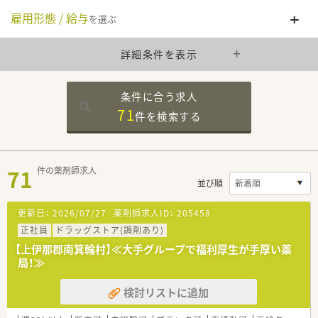
雇用形態 / 給与
を選ぶ
詳細条件を表示
条件に合う求人
71
件を
検索する
71
件の薬剤師求人
並び順
更新日：
2026/07/27
薬剤師求人ID：
205458
正社員
ドラッグストア(調剤あり)
【上伊那郡南箕輪村】≪大手グループで福利厚生が手厚い薬
局！≫
検討リストに追加