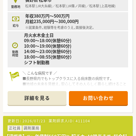
松本駅 (JR大糸線)／松本駅 (JR篠ノ井線)／松本駅 (上高地線)
勤務地
年収380万円～500万円
月給235,000円～300,000円
給与
※就業条件、経験等を考慮のうえ、面接後決定。
月火水木金土日
09:00～18:00(休憩60分)
10:00～19:00(休憩60分)
14:00～23:00(休憩60分)
勤務
時間
18:00～08:55(休憩60分）
シフト制勤務
＼ こんな病院です ／
■長野県内でもトップクラスに入る病床数の病院です。
■地域の未来を見据え、安心してその人らしく暮らし続けること
ができる地域を目指しています。
■地域に密着した病院として時代や地域のニーズを捉え、医療・
詳細を見る
お問い合わせ
介護の改革に、夢と情熱をもって挑戦しています。
■薬剤師30名以上！ヘルプ体制も充実しています。
■充実した研修プログラムにより職員育成にも力を注いでいる
病院です。
更新日：
2026/07/23
薬剤師求人ID：
411104
■平均有給休暇取得日数は11日
■勤続年数は8年以上！
正社員
調剤薬局