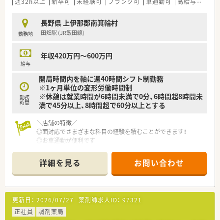
週32h以上
新卒可
未経験可
ブランク可
車通勤可
高給与(600万円以上)
長野県 上伊那郡南箕輪村
田畑駅 (JR飯田線)
勤務地
年収420万円～600万円
給与
開局時間内を軸に週40時間シフト制勤務
※1ヶ月単位の変形労働時間制
※休憩は就業時間が6時間未満で0分、6時間超8時間未
勤務
時間
満で45分以上、8時間超で60分以上とする
＼店舗の特徴／
◎面対応でさまざまな科目の経験を積むことができます！
◎お車通勤が便利です
＼会社の特徴／
詳細を見る
お問い合わせ
◎大手ドラッグチェーンのグループ会社
◎甲信越エリアにドミナント展開。
◎甲信越エリアのシェアNO.1を目指しています！
更新日：
2026/07/27
薬剤師求人ID：
97321
＼働く環境／
◎高齢化への対応や調剤の併設等、地域に密着したサポートが強
正社員
調剤薬局