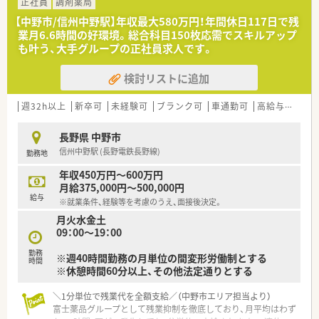
正社員
調剤薬局
【中野市/信州中野駅】年収最大580万円！年間休日117日で残
業月6.6時間の好環境。総合科目150枚応需でスキルアップ
も叶う、大手グループの正社員求人です。
検討リストに追加
週32h以上
新卒可
未経験可
ブランク可
車通勤可
高給与(600万円以上)
長野県 中野市
信州中野駅 (長野電鉄長野線)
勤務地
年収450万円～600万円
月給375,000円～500,000円
給与
※就業条件、経験等を考慮のうえ、面接後決定。
月火水金土
09：00～19：00
勤務
※週40時間勤務の月単位の間変形労働制とする
時間
※休憩時間60分以上、その他法定通りとする
＼1分単位で残業代を全額支給／（中野市エリア担当より）
富士薬品グループとして残業抑制を徹底しており、月平均はわず