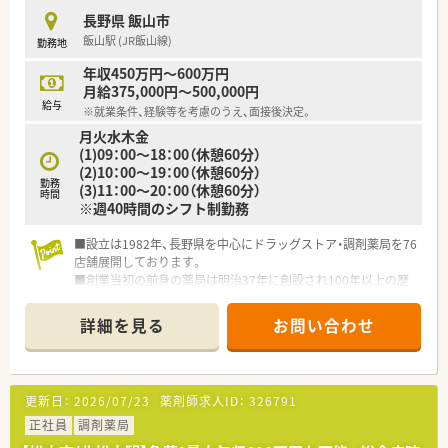
長野県 飯山市
飯山駅 (JR飯山線)
勤務地
年収450万円～600万円
月給375,000円～500,000円
給与
※就業条件、経験等を考慮のうえ、面接後決定。
月火水木金
(1)09：00～18：00（休憩60分）
(2)10：00～19：00（休憩60分）
勤務
(3)11：00～20：00（休憩60分）
時間
※週40時間のシフト制勤務
■設立は1982年、長野県を中心にドラッグストア・調剤薬局を76
店舗展開しております。
■創業当初の前身の薬局は明治37年に創設され100年以上の歴
史のある企業です。
■富士薬品のグループ会社のため、企業基盤が盤石な企業で年1
詳細を見る
お問い合わせ
回の社員旅行など福利厚生面も充実しております。
■長野県内だけでなく、富山、新潟、石川、山梨などのエリアにも
進出され2025年には売上高600億円を目標に掲げております。
■産休・育休の制度も整っており、女性が就業しやすい環境が整
更新日：
2026/07/23
薬剤師求人ID：
326791
っております。
■65歳以上のベテラン薬剤師も多く、幅広い年代の薬剤師が活
正社員
調剤薬局
躍される環境です。