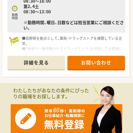
08：30～18：00
■4週9休制を導入しており、年間休日は117日まで増加している
第2、4土
ため、しっかり身体を休めてリフレッシュすることが可能です。
08：30～13：00
■富士薬品グループ共通の厳しい勤怠管理により、残業時間は月
勤務
平均6.6時間と非常に少なく、自分の時間を大切に確保できま
時間
※勤務時間、曜日、日数などは担当営業にご相談くださ
す。
い。
■全社員が対象となる6連休のリフレッシュ休暇制度があるた
め、家族旅行や趣味の時間など、まとまった休日を毎年楽しめま
■長野県を拠点として、薬局・ドラッグストアを展開している企
す。
業。
■「地域で一番信頼されるドラッグストア」を目指してお客様に
信頼される店づくりを進めています。
■2015年には大手医薬品企業の参加に入り、さらなる飛躍を目
詳細を見る
お問い合わせ
指している活気ある企業です。
わたしたちがあなたの条件にぴった
りの職場をお探しします。