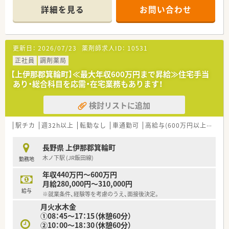
本社から業界動向などの情報が常に発信されており、患者様や医
詳細を見る
お問い合わせ
療機関と信頼関係を築きやすい体制があるのも認定薬局が増え
【店舗情報と応需状況について】
ている理由の1つです。
■信州中野駅が最寄りの当薬局は、総合病院の門前に位置してお
り、日々多岐にわたる症例や処方に触れることが可能です。
★安心して働ける環境と福利厚生制度
■1日あたりの処方箋応需枚数は約20枚と比較的落ち着いてお
更新日：
2026/07/23
薬剤師求人ID：
10531
年間休日が「126日相当時間」と業界トップクラスのさくら薬局
り、一人ひとりの患者様に対して丁寧な服薬指導が行えます。
では産休・育休の希望取得率も100％！長く働き続けるための環
■平日08:30から17:30までの開局時間となっており、病院の診
正社員
調剤薬局
境づくりを考え、ライフステージに応じた福利厚生をご用意して
療時間に合わせた規則正しい勤務スケジュールが魅力です。
【上伊那郡箕輪町】≪最大年収600万円まで昇給≫住宅手当
います。
あり・総合科目を応需・在宅業務もあります！
また、患者さまへの想いをカタチにする「リトルチャレンジ制
【募集背景と求める人物像について】
度」では「現場主義」を念頭に、
■現在、中野エリアを含む北信地域では薬剤師が不足しており、
検討リストに追加
地域・店舗ごとに異なる患者さまのニーズやスタッフの思いを実
体制強化のために正社員として活躍いただける方を急募してい
現する取り組みも行っています。
ます。
入社後もひとりひとりの薬剤師像に近しい多彩なキャリアステ
■エリアマネージャーが応援に入っている現状を打破し、地域医
駅チカ
週32h以上
転勤なし
車通勤可
高給与(600万円以上)
住宅
ップをご用意しております。
療の質を共に高めていける意欲的な方を積極的にお迎えしま
こうした働きやすい環境づくりに力を入れている『さくら薬局グ
す。
長野県 上伊那郡箕輪町
ループ』でご活躍されてみませんか？
■転職回数よりもお人柄や今後の意欲を重視しており、55歳ま
木ノ下駅 (JR飯田線)
勤務地
での方であれば経験の有無を問わず幅広くご相談が可能です。
年収440万円～600万円
【勤務実態について】
月給280,000円～310,000円
■富士薬品グループの方針により残業抑制が徹底されており、全
給与
※就業条件、経験等を考慮のうえ、面接後決定。
社平均の残業時間は月間6.6時間と非常に少ない水準です。
月火水木金
■残業代は1分単位で計算されて全額支給されるため、サービス
①08：45～17：15（休憩60分）
残業が発生することはなく、納得感を持って勤務いただけます。
②10：00～18：30（休憩60分）
■4週9休制を採用しており年間休日は117日に設定されている