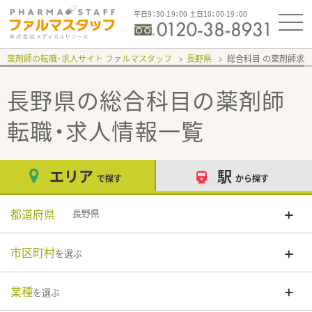
平日9：30-19：00 土日10：00-19：00
薬剤師の転職・求人サイト ファルマスタッフ
長野県
総合科目
長野県の総合科目
の薬剤師
転職・求人情報一覧
エリア
駅
で探す
から探す
都道府県
長野県
市区町村
を選ぶ
業種
を選ぶ