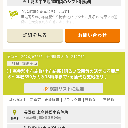
※上記の中で週40時間のシフト制勤務
45,000円の住宅手当が支給されるなど、手厚い移住サポートも
ございます。
【店舗情報と応需状況について】
【勤務実態について】
■最寄りの小布施駅から徒歩6分とアクセス良好で、電車での通
■4週9休制を導入しており、年間休日は117日まで増加している
勤にも大変便利な立地にあります。
ため、しっかり身体を休めてリフレッシュすることが可能です。
■総合科目を応需しており、1日の処方箋枚数は約45枚と、一人
■富士薬品グループ共通の厳しい勤怠管理により、残業時間は月
ひとりに丁寧に向き合える環境です。
詳細を見る
お問い合わせ
平均6.6時間と非常に少なく、自分の時間を大切に確保できま
■薬剤師は常勤6名、パート8名と手厚い人員体制のため、お互い
す。
に協力し安心して業務に臨めます。
■全社員が対象となる6連休のリフレッシュ休暇制度があるた
め、家族旅行や趣味の時間など、まとまった休日を毎年楽しめま
【法人特徴について】
更新日：
2026/07/23
薬剤師求人ID：
210760
す。
■長野県の北信エリアに7店舗を展開し、地域医療への貢献を目
指す地元に根差した薬局です。
正社員
調剤薬局
■店舗間が近いドミナント戦略により、急な休みにも柔軟に対応
【上高井郡小布施町/小布施駅】明るい雰囲気の活気ある薬局
できる万全のヘルプ体制を構築しています。
≪～年収650万円≫18時半まで・高速代も支給あり♪
■監査システムなどの最新機器を積極的に導入しており、業務効
率と安全性を両立させています。
検討リストに追加
【職場環境と雰囲気】
■20代から70代まで幅広い年齢層のスタッフが在籍しており、
週32h以上
新卒可
未経験可
ブランク可
転勤なし
車通勤可
高給
世代を超えて協力し合う温かい職場です。
■アットホームで家族のような社風が根付いており、勤続年数の
長野県 上高井郡小布施町
長いスタッフが多いことが特徴です。
小布施駅 (長野電鉄長野線)
勤務地
■子育て中のスタッフも多く、仕事と家庭の両立に対して深い理
解があり、お互いに支え合っています。
年収450万円～650万円