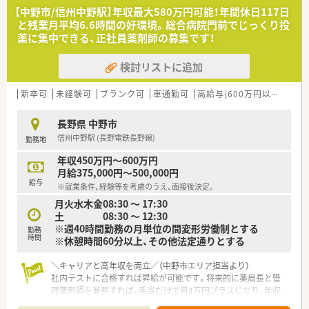
その一つが約20年前から導入され、進化を続けている調剤シス
【中野市/信州中野駅】年収最大580万円可能！年間休日117日
テム「SPITS」。
と残業月平均6.6時間の好環境。総合病院門前でじっくり投
処方箋受付から一連の調剤業務を連動させ、業務効率化を図るほ
薬に集中できる、正社員薬剤師の募集です！
か、
調剤過誤防止機能を高め、患者様と働くスタッフを守っていま
検討リストに追加
す。
システム改修が必要な制度変更があった場合も、迅速に対応でき
る強みを生かしていきます。
新卒可
未経験可
ブランク可
車通勤可
高給与(600万円以上)
大
★刷新された新規採用者研修
長野県 中野市
中途入社ならではの悩みを解消し、さくら薬局グループのビジョ
信州中野駅 (長野電鉄長野線)
勤務地
ンや社内規定などをご案内。
同期入社の方との繋がりを踏まえ、『さくら薬局の薬剤師』とし
年収450万円～600万円
て、安心してキャリアをスタートいただくための研修です。
月給375,000円～500,000円
店舗OJT・フォローアップや通常の社内研修と絡めて中途入社専
給与
※就業条件、経験等を考慮のうえ、面接後決定。
門の体系的な研修をご用意。
月火水木金08:30 ～ 17:30
安心して飛び込める体制が整備されています。
土 08:30 ～ 12:30
※週40時間勤務の月単位の間変形労働制とする
★業界トップクラスの認定薬局数と盤石化を図る組織体制
勤務
時間
※休憩時間60分以上、その他法定通りとする
全店舗で地域連携薬局を目指している地域に根差した調剤薬局
です。
がん診療連携拠点病院等との密な連携を行いつつ、より高度な薬
＼キャリアと高年収を両立／（中野市エリア担当より）
学管理や、
社内テストに合格すれば昇給が可能です。将来的に薬局長と管
高い専門性が求められる特殊な調剤に対応できる専門医療機関
理薬剤師を兼務すれば、手当だけで月4万円プラスになり、年収
連携薬局も取得しています。
600万円以上も十分に目指せます。