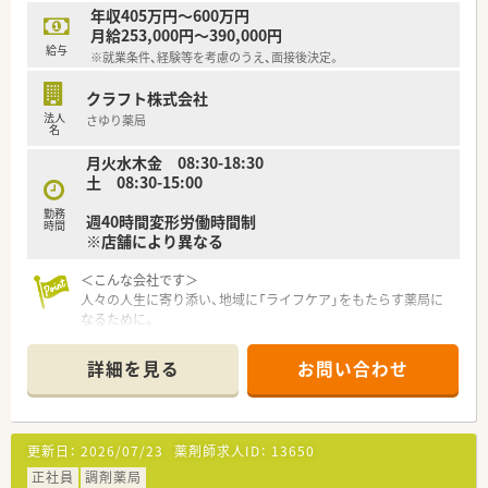
【こんな方にオススメ】
年収405万円～600万円
■残業が少なくお休みもしっかりと取れるため、ワークライフバ
月給253,000円～390,000円
ランスを重視してご自身の時間を大切にしたい方に最適です。
給与
※就業条件、経験等を考慮のうえ、面接後決定。
■充実した福利厚生や手厚いサポート体制が整っているため、子
育て中の方やライフステージが変化しても働き続けたい方にお
クラフト株式会社
勧めです。
法人
さゆり薬局
■新規開局のタイミングということもあり、新しい環境で一から
名
人間関係を築きながら前向きにチャレンジしたい方にぴったり
月火水木金 08:30-18:30
です。
土 08:30-15:00
勤務
週40時間変形労働時間制
時間
※店舗により異なる
＜こんな会社です＞
人々の人生に寄り添い、地域に「ライフケア」をもたらす薬局に
なるために。
さくら薬局グループでは様々な取り組みとともに、患者さまひと
りひとりの人生に寄り添い、質の高い医療サービスを届ける薬剤
詳細を見る
お問い合わせ
師を求め育てています。
＜特徴・ポイントのご紹介＞
★薬剤師を守る独自システム
更新日：
2026/07/23
薬剤師求人ID：
13650
業務をサポートするために様々なシステムを独自開発していま
す。
正社員
調剤薬局