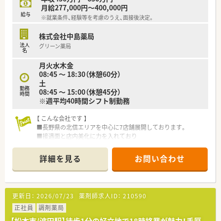
月給277,000円～400,000円
【こんな取り組みをしています】
給与
※就業条件、経験等を考慮のうえ、面接後決定。
■全店舗に薬剤監査支援システムを導入し、調剤過誤を未然に防
ぐことで、安全な医療提供を徹底しています。
株式会社中島薬局
■患者様に快適に過ごしていただくため、接遇面の向上や店内の
法人
グリーン薬局
クリーンネス（清掃）に力を入れています。
名
■長年にわたり会社に貢献した従業員に対して、感謝の意を込め
月火水木金
て5年ごとに永年勤続表彰を行っています。
08:45 ～ 18:30（休憩60分）
土
勤務
08:45 ～ 15:00（休憩45分）
時間
※週平均40時間シフト制勤務
【 こんな会社です 】
■長野県の北信エリアを中心に7店舗展開しております。
■接遇面と店内美化に力を入れており
薬剤師である前に社会人としてのモラルを重要視されておられ
ます。
詳細を見る
お問い合わせ
■年齢層は幅広く20代～70代の薬剤師さんが在籍されており
雰囲気もよくでお仕事とご家庭との両立に理解がある従業員
さんが多い職場です。
■薬剤師には患者様対応に時間をかけて頂きたいことから医療
更新日：
2026/07/23
薬剤師求人ID：
210590
事務のピッキング援助があります。
正社員
調剤薬局
【 システム設備充実 】
【松本市/波田駅】徒歩1分の好立地で18時終業が魅力！手厚