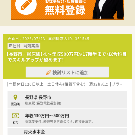
更新日：
2026/07/23
薬剤師求人ID：
361545
正社員
調剤薬局
【長野市／柳原駅】≪～年収500万円≫17時半まで・総合科目
でスキルアップが望めます！
検討リストに追加
年間休日120日以上
土日休み(相談可含む)
週32h以上
ブランク可
長野県 長野市
柳原駅 (長野電鉄長野線)
勤務地
年収430万円～500万円
※就業条件、経験等を考慮のうえ、面接後決定。
給与
月火水木金