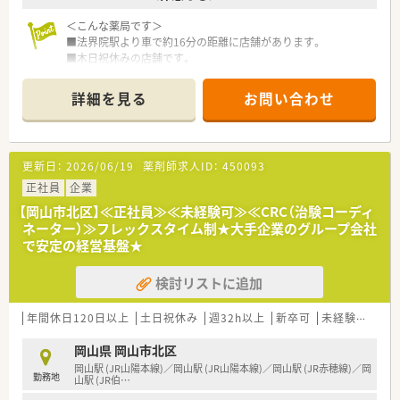
新しい方も安心して業務を学べます。
＜こんな薬局です＞
■法界院駅より車で約16分の距離に店舗があります。
■木日祝休みの店舗です。
＜業務内容＞
詳細を見る
お問い合わせ
■近隣のクリニックより耳鼻科、小児科をメインに処方応需して
おります。
■処方箋枚数は約60枚/日です。
更新日：
2026/06/19
薬剤師求人ID：
450093
＜研修制度＞
■疾患別のWEB研修やがんや緩和ケア・糖尿病など専任薬剤師
正社員
企業
も育成にも力を入れています。
【岡山市北区】≪正社員≫≪未経験可≫≪CRC（治験コーディ
■未経験者の方には、新卒者と同様の研修を受けて頂いたり、入
ネーター）≫フレックスタイム制★大手企業のグループ会社
社後4日間をかけて実務研修も可能です。
で安定の経営基盤★
■e-ラーニングやOJT研修などもございます。
検討リストに追加
＜法人特徴＞
■全国に店舗展開する大手チェーン薬局です。95%がマンツー
マンでの出店となります。そのため処方元との関係性がスムー
年間休日120日以上
土日祝休み
週32h以上
新卒可
未経験可
大
ズになることにより、検査値データの共有など含めて他の調剤薬
局では経験できない業務提携を行っております。
岡山県 岡山市北区
■駅中や複合店舗開発も行っており、OTCも学びたい方にもピッ
岡山駅 (JR山陽本線)／岡山駅 (JR山陽本線)／岡山駅 (JR赤穂線)／岡
勤務地
タリな薬局です。
山駅 (JR伯
…
■残業時間の平均は月10時間程度となります。残業は1分単位で