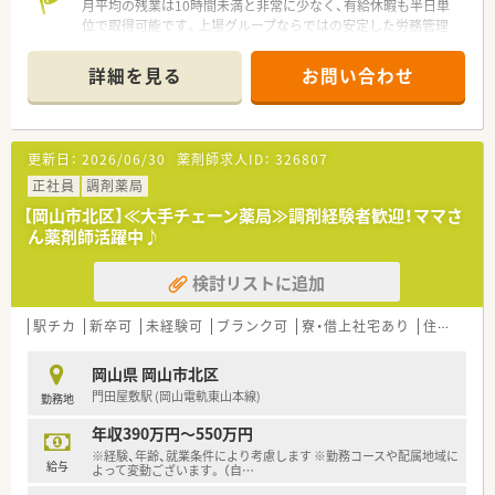
月平均の残業は10時間未満と非常に少なく、有給休暇も半日単
位で取得可能です。上場グループならではの安定した労務管理
体制があり、ワークライフバランスを重視する方に最適です。
＊------------------------------------------＊
詳細を見る
お問い合わせ
【店舗情報と応需状況について】
■大元駅より車で7分ほどの場所に位置しており、日赤病院前に
面した視認性の高い大規模な店舗です。
■門前の岡山赤十字病院より内科から精神科、歯科まで極めて幅
更新日：
2026/06/30
薬剤師求人ID：
326807
広い総合科目を1日約100枚応需します。
■常時3名から4名の薬剤師体制を維持しており、スタッフ同士
正社員
調剤薬局
で助け合いながら円滑に業務を行っています。
【岡山市北区】≪大手チェーン薬局≫調剤経験者歓迎！ママさ
ん薬剤師活躍中♪
【募集背景と求める人物像について】
■広島エリアから応援に来ている人材の帰還支援と、体制強化を
検討リストに追加
見据えた増員による欠員補充の募集です。
■自身の目指すキャリア像を明確に持ち、患者様一人ひとりに寄
り添った服薬指導ができる方を募集します。
駅チカ
新卒可
未経験可
ブランク可
寮・借上社宅あり
住宅補助(手当)あり
■周囲のスタッフと円滑に連携を図るためのコミュニケーショ
ンを大切にし、誠実に業務に取り組める方。
岡山県 岡山市北区
門田屋敷駅 (岡山電軌東山本線)
勤務地
【法人特徴について】
■東証プライム上場のスズケングループの一員として、中国地方
年収390万円～550万円
に116店舗を展開する安定した法人です。
※経験、年齢、就業条件により考慮します ※勤務コースや配属地域に
■医療、介護、流通を網羅するグループの総合力を活かし、地域
給与
よって変動ございます。 （自
…
包括ケアの推進に積極的に取り組んでいます。