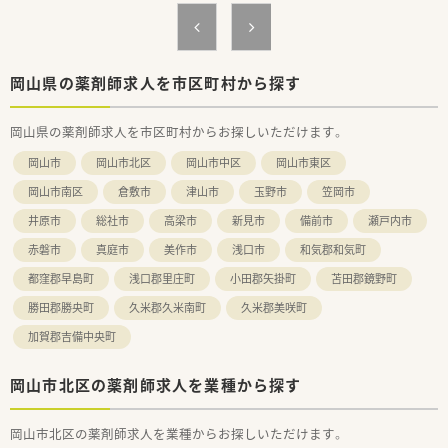
＜業務内容＞
■総合病院門前の薬局のため幅広い科目の処方箋を応需してい
ます。
■処方箋枚数は1日約100枚程度です。
岡山県の薬剤師求人を市区町村から探す
＜研修制度＞
■基本は配属店舗での OJT研修です。必要に応じて職種別・階層
岡山県の薬剤師求人を市区町村からお探しいただけます。
別の研修に参加して頂きます。
■未経験者やブランクの長い方については各種勉強会や集合研
岡山市
岡山市北区
岡山市中区
岡山市東区
修にご参加頂いておりますのでご安心ください。
岡山市南区
倉敷市
津山市
玉野市
笠岡市
＜法人特徴＞
井原市
総社市
高梁市
新見市
備前市
瀬戸内市
■東証プライム上場スズケングループの地場大手チェーン薬局
です。
赤磐市
真庭市
美作市
浅口市
和気郡和気町
■1982年の創業以来、人々が笑顔になれる薬局を目指して地域
の医療貢献に取り組み、
都窪郡早島町
浅口郡里庄町
小田郡矢掛町
苫田郡鏡野町
中国エリアに116店舗の薬局を展開する法人です。
勝田郡勝央町
久米郡久米南町
久米郡美咲町
■全ての患者様が同等かつ上質な医療を受けることができるよ
う、笑顔をキーワードに患者様の為に何ができるかを常に考え、
加賀郡吉備中央町
日々の業務を行います。
■しっかりと基盤を固め、まずは保険薬局として患者さんに寄り
岡山市北区の薬剤師求人を業種から探す
添って服薬指導を行う
「かかりつけ薬局」になること。その上で健康に関する相談窓口
として地域の皆様の主体的な健康の維持・増進を積極的に支援す
岡山市北区の薬剤師求人を業種からお探しいただけます。
る「健康サポート薬局」を目指し、さらに病院や介護施設などと