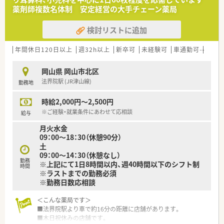
薬剤師複数名体制 安定経営の大手チェーン薬局
＜法人特徴＞
■東証プライム上場スズケングループの地場大手チェーン薬局
検討リストに追加
です。
■1982年の創業以来、人々が笑顔になれる薬局を目指して地域
の医療貢献に取り組み、
年間休日120日以上
週32h以上
新卒可
未経験可
車通勤可
高時給
中国エリアに116店舗の薬局を展開する法人です。
■全ての患者様が同等かつ上質な医療を受けることができるよ
岡山県 岡山市北区
う、笑顔をキーワードに患者様の為に何ができるかを常に考え、
法界院駅 (JR津山線)
勤務地
日々の業務を行います。
■しっかりと基盤を固め、まずは保険薬局として患者さんに寄り
時給2,000円～2,500円
添って服薬指導を行う
「かかりつけ薬局」になること。その上で健康に関する相談窓口
※ご経験・就業条件にあわせて応相談
給与
として地域の皆様の主体的な健康の維持・増進を積極的に支援す
月火水金
る「健康サポート薬局」を目指し、さらに病院や介護施設などと
09：00～18：30（休憩90分）
連携を強化することで地域包括ケアにつながっていく事に重き
土
を置いています。
09：00～14：30（休憩なし）
■調剤事業にとどまらず、セルフメディケーションの推進・健康
勤務
※上記にて1日8時間以内、週40時間以下のシフト制
拠点として情報の発信や健康イベント開催などの取り組みを行
時間
※ラストまでの勤務必須
っています。
※勤務日数応相談
■無菌調剤対応薬局の設置や関連会社の介護サービス事業を展
開するサンキ・ウエルビィ（株）との連携、そして中国地方最大級
＜こんな薬局です＞
の店舗網を生かし、地域の皆さまが安心して暮らせる街づくりを
■法界院駅より車で約16分の距離に店舗があります。
支援します。
■木日祝休みの店舗です。