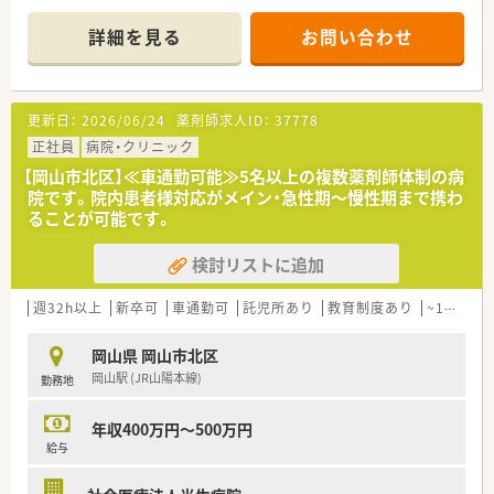
＜こんな方にもオススメ＞
＜業務内容＞
■個人薬局ではなくある程度規模のある薬局で働いてみたい方
詳細を見る
お問い合わせ
■近隣のクリニックより耳鼻科、小児科をメインに処方応需して
■応援体制の整った環境で働きたい方
おります。
■店舗の異動も歓迎な方
■処方箋枚数は約60枚/日です。
■勤務薬剤師にとどまらずキャリアアップそしたい方
更新日：
2026/06/24
薬剤師求人ID：
37778
＜研修制度＞
■疾患別のWEB研修やがんや緩和ケア・糖尿病など専任薬剤師
正社員
病院・クリニック
も育成にも力を入れています。
【岡山市北区】≪車通勤可能≫5名以上の複数薬剤師体制の病
■未経験者の方には、新卒者と同様の研修を受けて頂いたり、入
院です。院内患者様対応がメイン・急性期～慢性期まで携わ
社後4日間をかけて実務研修も可能です。
ることが可能です。
■e-ラーニングやOJT研修などもございます。
検討リストに追加
＜法人特徴＞
■全国に店舗展開する大手チェーン薬局です。95%がマンツー
マンでの出店となります。そのため処方元との関係性がスムー
週32h以上
新卒可
車通勤可
託児所あり
教育制度あり
~18時までの職場
ズになることにより、検査値データの共有など含めて他の調剤薬
局では経験できない業務提携を行っております。
岡山県 岡山市北区
■駅中や複合店舗開発も行っており、OTCも学びたい方にもピッ
岡山駅 (JR山陽本線)
勤務地
タリな薬局です。
■残業時間の平均は月10時間程度となります。残業は1分単位で
の支給になります。
年収400万円～500万円
■年間休日は123日ございます。夏季休暇3日、冬期休暇5日ござ
給与
います。
■育児休暇は最大3歳まで、時短勤務は小学校1年生終了時まで