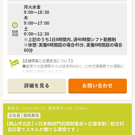
い方にぴったりの職場です。
月火水金
9：00～18：30
木
9：00～17：00
土
勤務
9：00～12：30
時間
※上記のうち1日8時間内、週40時間シフト勤務制
※休憩：実働6時間超の場合45分、実働8時間超の場合
60分
【店舗情報と応需状況について】
■最寄りの庭瀬駅からは徒歩約9分と、公共交通機関での通勤に
も便利な場所にあります。
■隣接する内科クリニックからの処方箋が中心ですが、幅広い内
容に対応しスキルを磨けます。
詳細を見る
お問い合わせ
■お互いにサポートし合える手厚い人員配置が魅力です。
【募集背景と求める人物像について】
■今回は体制強化のための増員募集となり、共に学び成長してい
更新日：
2026/06/29
薬剤師求人ID：
35464
ける意欲のある方を募集します。
■薬剤師としての専門性を生涯にわたって高めていきたいとい
正社員
調剤薬局
う、学習意欲の高い方を歓迎します。
【岡山市北区】≪日赤病院門前調剤薬局≫応援体制◎総合科
■収入だけでなく、ご自身の知見を深めることに価値を見出し、
目応需でスキルが磨ける環境です♪
主体的に学べる方を求めています。