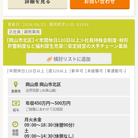
詳細を見る
お問い合わせ
■薬剤師は常時6～7名体制と人員が手厚く、落ち着いて専門業
務に集中することができます。
【募集背景と求める人物像について】
更新日：
2026/06/22
薬剤師求人ID：
81958
■今回は欠員補充のため、特に外来がん治療領域に高い意欲と専
門性をお持ちの方を募集します。
正社員
調剤薬局
■「外来がん治療専門薬剤師」の資格をお持ちの方、または取得
【岡山市北区】≪年間休日120日以上≫社員持株会制度・財形
を目指している方を歓迎します。
貯蓄制度など福利厚生充実◎安定経営の大手チェーン薬局
■薬剤師として常に学び続けたいという、学習意欲が高く知的好
奇心旺盛な方を求めています。
検討リストに追加
【法人特徴について】
■岡山県内に15店舗の調剤薬局を展開し、地域医療の質的向上
年間休日120日以上
週32h以上
新卒可
未経験可
車通勤可
住宅補
に大きく貢献している法人です。
■薬剤師の育成にかける情熱は岡山県でもトップクラスで、独自
岡山県 岡山市北区
の高度な教育体制を構築しています。
法界院駅 (JR津山線)
勤務地
■全国でも稀な「家庭医療専門薬剤師レジデント」制度を導入
し、専門家の育成に注力しています。
年収450万円～500万円
【職場環境と雰囲気】
ご経験にあわせて応相談
給与
■20代から50代まで幅広い年代の男女が在籍し、互いに知識を
月火水金
教え合うアカデミックな雰囲気です。
09：00～18：30（休憩90分）
■法人として教育・研修を最も重視しており、常に新しい知識を
土
勤務
学べる知的好奇心を満たす環境です。
時間
09：00～14：30（休憩なし）
■年の近い先輩が指導役となるメンター・エルダー制度があり、