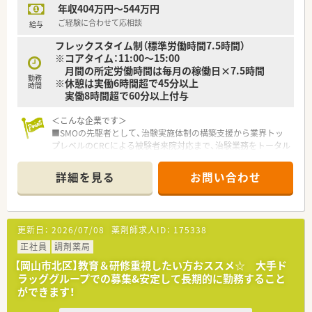
年収404万円～544万円
の支給になります。
■年間休日は123日ございます。夏季休暇3日、冬期休暇5日ござ
ご経験に合わせて応相談
給与
います。
フレックスタイム制（標準労働時間7.5時間）
■育児休暇は最大3歳まで、時短勤務は小学校1年生終了時まで
※コアタイム：11:00～15:00
適用となりますので、子育て中の方にも非常に働きやすい職場で
月間の所定労働時間は毎月の稼働日×7.5時間
す。
勤務
※休憩は実働6時間超で45分以上
■持株制度や財形貯蓄制度・保養所利用や多様な健康診断など、
時間
実働8時間超で60分以上付与
福利厚生についても大変充実しています。
■年1回面談もございますので、自分のキャリアなどについて相
＜こんな企業です＞
談できる機会もございます。
■SMOの先駆者として、治験実施体制の構築支援から業界トッ
プレベルのCRCによる被験者来院対応まで、治験業務をトータル
＜こんな方にもおすすめ＞
で支援しています。
■福利厚生や研修体制がしっかり充実している環境で働きたい
■全国に拠点を構え、提携施設は約1,000施設以上にまで拡大。
方
詳細を見る
お問い合わせ
幅広い領域において実績を築いてきた業界のリーディングカン
■ライフスタイルに合わせて長く勤務したい方
パニーとして発展を続けています。
■調剤未経験の方
■品質マネジメントグループを設置し、社内監査を行う内部監査
室と連携して高い品質で臨床試験を推進するための品質管理体
更新日：
2026/07/08
薬剤師求人ID：
175338
制を構築しています。
正社員
調剤薬局
＜業務内容＞
【岡山市北区】教育＆研修重視したい方おススメ☆ 大手ド
■高松市、さぬき市、木田郡エリアにある提携の医療機関でのご
ラッググループでの募集&安定して長期的に勤務すること
勤務となります。担当して頂く医療機関は、ご自宅からの通勤時
ができます！
間も考慮します。
所属は岡山オフィスとなります。週1回～月1回程度岡山出張が