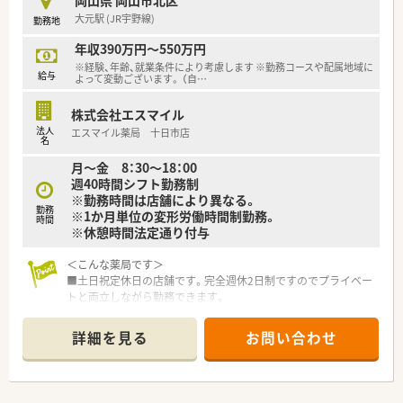
大元駅 (JR宇野線)
勤務地
年収390万円～550万円
※経験、年齢、就業条件により考慮します ※勤務コースや配属地域に
給与
よって変動ございます。 （自
…
株式会社エスマイル
法人
エスマイル薬局 十日市店
名
月～金 8：30～18：00
週40時間シフト勤務制
※勤務時間は店舗により異なる。
勤務
※1か月単位の変形労働時間制勤務。
時間
※休憩時間法定通り付与
＜こんな薬局です＞
■土日祝定休日の店舗です。完全週休2日制ですのでプライベー
トと両立しながら勤務できます。
■店内にはキッズスペースの設置もあり、明るく清潔感のある
広々とした店舗です。
詳細を見る
お問い合わせ
■大元駅より車で8分程度の距離に店舗があります。
■コンプライアンス意識を持った取り組みや教育制度が整って
おり、長く勤めたい方におすすめです。