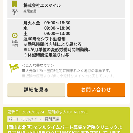
■無理な店舗展開は行わない健全な経営を基本とし、地域住民の
株式会社エスマイル
健康維持を支援する健康拠点を目指します。
法人
妹尾薬局
名
【想定される業務内容】
月火木金 09:00～18:30
■処方箋に基づく外来調剤や服薬指導を中心に、OTC医薬品の販
水 09:00～18:00
売など薬剤師業務を全般的に担当します。
土 09:00～13:00
■電子天秤一体型鑑査システムやmusubiを活用し、正確かつ効
週40時間シフト勤務制
率的な薬学的管理を行っていただきます。
勤務
※勤務時間は店舗により異なる。
■将来的には在宅サービスの強化や健康フェアの開催など、地域
時間
※1か月単位の変形労働時間制勤務。
に根ざした健康サポート活動にも携われます。
※休憩時間法定通り付与
＜こんな薬局です＞
■大元駅1.2km圏内！住宅に囲まれた立地◎の薬局です。
■近隣の医院より内科、小児科をメインで応需しています。
■岡山市をはじめ県内に多数の店舗があるため、異動等で幅広い
経験を積むことができます。
詳細を見る
お問い合わせ
＜業務内容＞
■処方箋による調剤業務、服薬指導、薬剤情報の提供など
更新日：
2026/06/24
薬剤師求人ID：
681991
＜研修制度＞
■現場の先輩薬剤師より指導を受けて頂きます。
パート・アルバイト
調剤薬局
■入社時はもちろん、その後も段階的な研修が用意されておりま
【岡山市北区】≪フルタイムパート募集≫近隣クリニックよ
す。
り耳鼻科、小児科を中心に1日60枚程度を応需しています