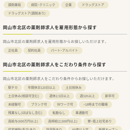
連携を強化することで地域包括ケアにつながっていく事に重き
調剤薬局
病院・クリニック
企業
ドラッグストア
を置いています。
ドラッグストア(調剤あり)
■調剤事業にとどまらず、セルフメディケーションの推進・健康
拠点として情報の発信や健康イベント開催などの取り組みを行
っています。
岡山市北区の薬剤師求人を雇用形態から探す
■無菌調剤対応薬局の設置や関連会社の介護サービス事業を展
開するサンキ・ウエルビィ（株）との連携、そして中国地方最大級
の店舗網を生かし、地域の皆さまが安心して暮らせる街づくりを
岡山市北区の薬剤師求人を雇用形態からお探しいただけます。
支援します。
正社員
契約社員
パート・アルバイト
岡山市北区の薬剤師求人をこだわり条件から探す
岡山市北区の薬剤師求人をこだわり条件からお探しいただけます。
駅チカ
年間休日120日以上
土日祝休み
土日休み(相談可含む)
週休2.5日以上
週32h以上
新卒可
未経験可
ブランク可
Ｗワーク可
~18時までの職場
残業なし(ほぼなし含む)
転勤なし
車通勤可
高給与(600万円以上)
高時給(2,500円以上)
寮・借上社宅あり
住宅補助(手当)あり
託児所あり
60歳以上可
新規オープン