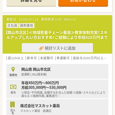
■複数の薬剤師が在籍しており、互いに知識を共有し、協力し合
いながら業務に取り組めます。
【募集背景と求める人物像について】
更新日：
2026/07/10
薬剤師求人ID：
684115
■今回は体制強化のための増員募集となり、共に学び、成長して
いける意欲的な方を募集します。
正社員
調剤薬局
■薬剤師としての専門能力を生涯にわたって高めていきたいと
【岡山市北区】≪地域密着チェーン薬局≫教育体制充実！スキ
いう、学習意欲の高い方を歓迎します。
ルアップしたい方おすすめ！ご経験により年収620万円まで
■収入だけでなく、ご自身の知見を深めることに価値を見出し、
主体的に学べる方を求めています。
検討リストに追加
【職場環境と雰囲気】
■中途入社者が約7割と多く、新人の方でも馴染みやすく、丁寧
週32h以上
新卒可
未経験可
車通勤可
高給与(600万円以上)
教育
なOJTを受けられる環境です。
■年の近い先輩が指導役となるメンター・エルダー制度があり、
岡山県 岡山市北区
業務や学習の悩みを相談しやすいです。
庭瀬駅 (JR山陽本線)
勤務地
■本部には専門の医薬品情報室が設置されており、最新の医薬品
情報が全店舗に共有される体制です。
年収450万円～800万円
月給305,000円～530,000円
【こんな方にオススメ】
給与
※想定・平均残業、各種手当を含んだ総額 ※経験・スキルなどにより
■現在のスキルに満足することなく、より専門性の高い薬剤師を
異なる ※勤続年数、業務遂行
…
目指したいという向上心のある方。
■体系的な教育制度のもとで、着実に知識と技術を身につけてい
株式会社マスカット薬局
きたいと考えている方におすすめです。
法人
マスカット薬局 庭瀬店
■薬剤師は生涯学習が必要な職業だと考え、自己投資を惜しまな
名