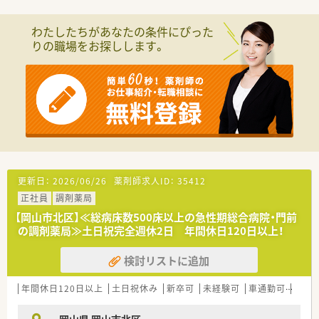
■大学病院の門前という立地柄、医療従事者としての意識が高い
スタッフが集まっています。
わたしたちがあなたの条件にぴった
■大手グループのシステム導入により、調剤過誤を防ぐ安全な環
りの職場をお探しします。
境が整備されています。
■育児休業からの復帰率が高く、ライフイベントへの理解がある
温かい職場風土です。
【想定されるキャリアイメージ】
■店舗での経験を積んだ後は、管理薬剤師や薬局長へのステップ
アップが目指せます。
■専門知識を深める研修制度を活用し、特定の分野に強い薬剤師
としての成長も可能です。
■地域職として現場のプロフェッショナルを目指し、長く地域医
療に貢献し続けられます。
更新日：
2026/06/26
薬剤師求人ID：
35412
正社員
調剤薬局
【岡山市北区】≪総病床数500床以上の急性期総合病院・門前
の調剤薬局≫土日祝完全週休2日 年間休日120日以上！
検討リストに追加
年間休日120日以上
土日祝休み
新卒可
未経験可
車通勤可
住宅補
岡山県 岡山市北区