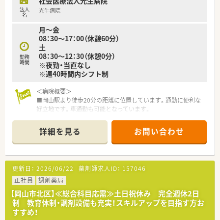
社会医療法人光生病院
適用となりますので、子育て中の方にも非常に働きやすい職場で
法人
光生病院
す。
名
■持株制度や財形貯蓄制度・保養所利用や多様な健康診断など、
月～金
福利厚生についても大変充実しています。
08：30～17：00（休憩60分）
■年1回面談もございますので、自分のキャリアなどについて相
土
談できる機会もございます。
08：30～12：30（休憩0分）
勤務
時間
※夜勤・当直なし
＜こんな方にもおすすめ＞
※週40時間内シフト制
■福利厚生や研修体制がしっかり充実している環境で働きたい
方
＜病院概要＞
■ライフスタイルに合わせて長く勤務したい方
■岡山駅より徒歩20分の距離に位置しています。通勤に便利な
■調剤未経験の方
好立地です。車通勤も可能となっています。
■関連施設も多く持たれており、職員の方も利用可能な保育所も
運営されています。
詳細を見る
お問い合わせ
＜業務内容＞
入院患者の対応がメインとなります。
外来処方箋対応は門前の薬局に任せられています。
更新日：
2026/06/22
薬剤師求人ID：
157046
病棟の定期処方・臨時処方箋の対応、持参薬チェック、クリーンベ
ンチの利用（1回/日）もされています。
正社員
調剤薬局
入院患者様は9～10名/日となっており、お薬の知識が培えます。
【岡山市北区】≪総合科目応需≫土日祝休み 完全週休2日
制 教育体制・調剤設備も充実！スキルアップを目指す方お
＜研修制度＞
すすめ！
■現場の先輩薬剤師より指導を受けて頂きます。