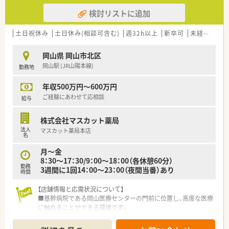
■希望の研修会・学会などについては業務に必要な内容と認めら
検討リストに追加
れれば、業務扱いにて出席も可能です。その際は参加費・交通費
の補助対応も頂けます。
土日祝休み
土日休み(相談可含む)
週32h以上
新卒可
未経験可
＜法人特徴＞
■急性期の病院と介護施設が同一建物内にある複合施設となり
岡山県 岡山市北区
ます。院内には透析センター・健康診断センターもございます。
岡山駅 (JR山陽本線)
勤務地
■急性期術後の後方病院として、患者様の受け入れを行う一方、
治療後の生活への介護連携も積極的に支援されています。
年収500万円～600万円
■薬剤師会への加入や資格取得支援・勉強会参加にも法人様とし
て支援をされています。
ご経験にあわせて応相談
給与
■チーム医療ができる薬剤師の育成に取り組んでおります。病
棟薬剤師の配置、服薬指導の件数アップ、研究発表、専門薬剤師
株式会社マスカット薬局
資格の習得を目指しております。
法人
マスカット薬局本店
名
＜こんな方にもオススメ＞
月～金
■チーム医療で力を発揮したい方
8：30～17：30/9：00～18：00（各休憩60分）
■急性期～慢性期の医療に携わりたい方 など
勤務
3週間に1回14：00～23：00（夜間当番）あり
時間
【店舗情報と応需状況について】
■基幹病院である岡山医療センターの門前に位置し、高度な医療
に触れることができる環境です。
■総合科目を1日平均130枚応需しており、特にがん治療に関連
する処方箋を多く扱います。