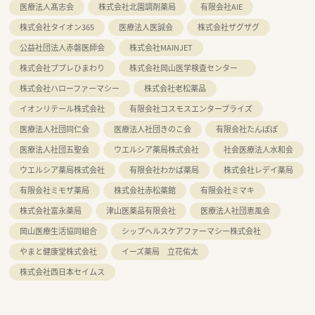
医療法人髙志会
株式会社北園調剤薬局
有限会社AIE
株式会社タイオン365
医療法人医誠会
株式会社ザグザグ
公益社団法人赤磐医師会
株式会社MAINJET
株式会社ププレひまわり
株式会社岡山医学検査センター
株式会社ハローファーマシー
株式会社老松薬品
イオンリテール株式会社
有限会社コスモスエンタープライズ
医療法人社団同仁会
医療法人社団きのこ会
有限会社たんぽぽ
医療法人社団五聖会
ウエルシア薬局株式会社
社会医療法人水和会
ウエルシア薬局株式会社
有限会社わかば薬局
株式会社レデイ薬局
有限会社ミモザ薬局
株式会社赤松薬館
有限会社ミマキ
株式会社富永薬局
津山医薬品有限会社
医療法人社団恵風会
岡山医療生活協同組合
シップヘルスケアファーマシー株式会社
やまと健康堂株式会社
イーズ薬局 立花佑太
株式会社西日本セイムス