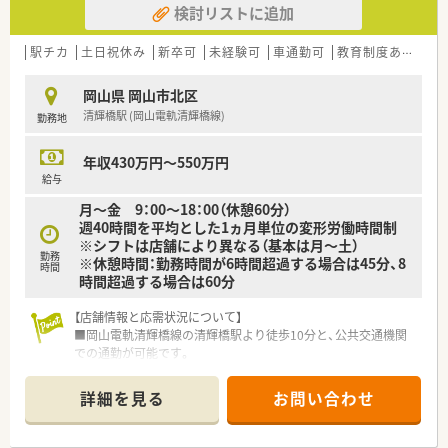
検討リストに追加
あります。
＜研修制度＞
駅チカ
土日祝休み
新卒可
未経験可
車通勤可
教育制度あり
総
■人材開発にも注力しており、入社時研修は6週間をかけ基礎か
ら実務面まで幅広く学習できます。
岡山県 岡山市北区
■配属後も月2～3回の継続研修と定期面談を実施、未経験者か
清輝橋駅 (岡山電軌清輝橋線)
勤務地
ら着実にスキルアップできる環境です。
■実務経験2年後、CRCおよびSMAの全員が外部の認定試験を受
験します。
年収430万円～550万円
給与
＜こんな方にもオススメ＞
月～金 9：00～18：00（休憩60分）
■土日休みの働き方をご希望の方
週40時間を平均とした1ヵ月単位の変形労働時間制
■企業での勤務に興味のある方
※シフトは店舗により異なる（基本は月～土）
■研修制度が整った環境で働きたい方
勤務
※休憩時間：勤務時間が6時間超過する場合は45分、8
時間
時間超過する場合は60分
【店舗情報と応需状況について】
■岡山電軌清輝橋線の清輝橋駅より徒歩10分と、公共交通機関
での通勤が可能です。
■岡山大学病院の門前薬局として、内科や外科を含む総合科目の
処方箋を応需しています。
詳細を見る
お問い合わせ
■1日の処方箋枚数は約20枚と落ち着いており、患者様一人ひと
りと丁寧に向き合えます。
【職場環境と雰囲気】