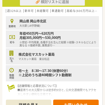
検討リストに追加
週32h以上
新卒可
未経験可
車通勤可
高給与(600万円以上)
教育
岡山県 岡山市北区
大元駅 (JR宇野線)
勤務地
年収450万円～620万円
月給305,000円～530,000円
給与
※想定・平均残業、各種手当を含んだ総額 ※経験・スキルなどにより
異なる ※勤続年数、業務遂行
…
株式会社マスカット薬局
法人
マスカット薬局 東古松店
名
月～土 8：30～17：30（休憩60分）
※上記のうち週40時間シフト勤務制
勤務
時間
【店舗情報と応需状況について】
■最寄りの大元駅からは徒歩約9分と、公共交通機関でもアクセ
スしやすい便利な立地です。
■内科や小児科、呼吸器科、精神科など、幅広い領域の処方箋を
応需し、専門性を磨けます。
詳細を見る
お問い合わせ