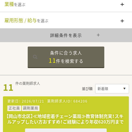
業種
を選ぶ
雇用形態 / 給与
を選ぶ
詳細条件を表示
条件に合う求人
11
件を
検索する
11
件の薬剤師求人
並び順
更新日：
2026/07/21
薬剤師求人ID：
684206
正社員
調剤薬局
【岡山市北区】≪地域密着チェーン薬局≫教育体制充実！スキ
ルアップしたい方おすすめ！ご経験により年収620万円まで