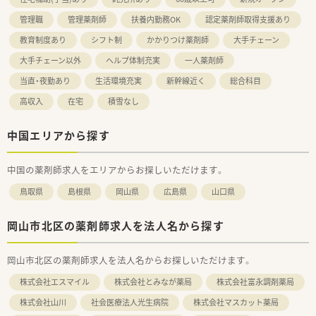
管理職
管理薬剤師
扶養内勤務OK
認定薬剤師取得支援あり
教育制度あり
シフト制
かかりつけ薬剤師
大手チェーン
大手チェーン以外
ヘルプ体制充実
一人薬剤師
当直・夜勤あり
生活環境充実
新幹線近く
総合科目
高収入
在宅
積雪なし
中国エリアから探す
中国の薬剤師求人をエリアからお探しいただけます。
鳥取県
島根県
岡山県
広島県
山口県
岡山市北区の薬剤師求人を法人名から探す
岡山市北区の薬剤師求人を法人名からお探しいただけます。
株式会社エスマイル
株式会社とみなが薬局
株式会社富永調剤薬局
株式会社山川
社会医療法人光生病院
株式会社マスカット薬局