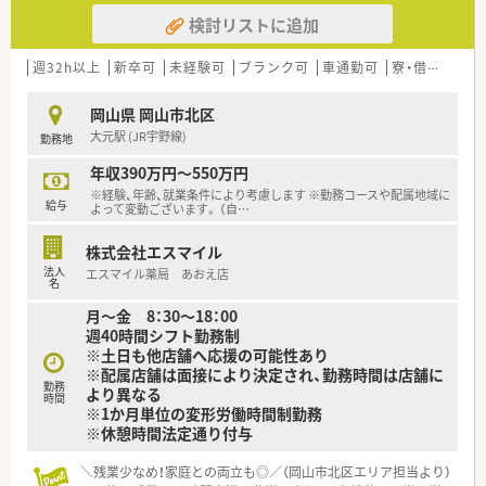
検討リストに追加
【想定されるキャリアイメージ】
■独自の教育プログラムを通じて、認定薬剤師や専門薬剤師な
ど、高度な専門性を習得できます。
週32h以上
新卒可
未経験可
ブランク可
車通勤可
寮・借上社宅あり
■ご自身の成長に合わせて、後輩を指導するメンターや、店舗運
営を担う管理薬剤師を目指せます。
岡山県 岡山市北区
■法人の手厚い支援のもと、学会での研究発表や、大学院の博士
大元駅 (JR宇野線)
勤務地
課程に進学する道も選択可能です。
年収390万円～550万円
【こんな方にオススメ】
※経験、年齢、就業条件により考慮します ※勤務コースや配属地域に
■現在のスキルに満足することなく、より専門性の高い薬剤師を
給与
よって変動ございます。 （自
…
目指したいという向上心のある方。
■体系的な教育制度のもとで、着実に知識と技術を身につけてい
株式会社エスマイル
きたいと考えている方におすすめです。
法人
エスマイル薬局 あおえ店
■薬剤師は生涯学習が必要な職業だと考え、自己投資を惜しまな
名
い方にぴったりの職場です。
月～金 8：30～18：00
週40時間シフト勤務制
※土日も他店舗へ応援の可能性あり
※配属店舗は面接により決定され、勤務時間は店舗に
勤務
より異なる
時間
※1か月単位の変形労働時間制勤務
※休憩時間法定通り付与
＼残業少なめ！家庭との両立も◎／（岡山市北区エリア担当より）