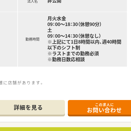
非公開
法人名
り確保したい方
月火水金
09：00～18：30（休憩90分）
土
09：00～14：30（休憩なし）
勤務時間
※上記にて1日8時間以内、週40時間
以下のシフト制
※ラストまでの勤務必須
※勤務日数応相談
離に店舗があります。
この求人に
、小児科をメインに処方応需しております。
詳細を見る
お問い合わせ
和ケア・糖尿病など専任薬剤師も育成にも力を入れています。