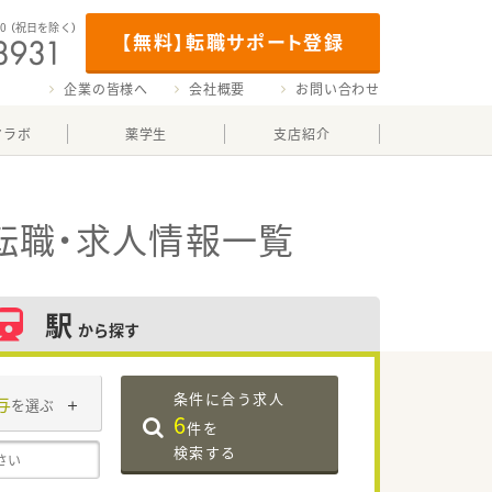
00
（祝日を除く）
【無料】転職サポート登録
企業の皆様へ
会社概要
お問い合わせ
マラボ
薬学生
支店紹介
転職・求人情報一覧
駅
から探す
条件に合う求人
与
を選ぶ
6
件を
検索する