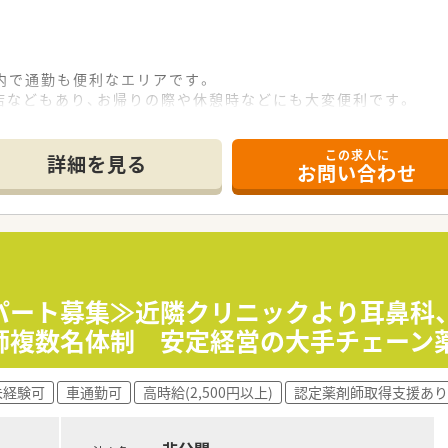
内で通勤も便利なエリアです。
店などもあり、お帰りの際や休憩時などにも大変便利です。
この求人に
OTC販売、レジ業務、品出し業務など一連の業務をお願いします。
詳細を見る
お問い合わせ
経営安定の企業です。日本全国及び海外にも幅広く出店していま
おり、調剤はもちろん、OTCやシニアケア、漢方薬、健康食品と
取り組みも実施しています。
舗の調剤薬局を核に、地域ニーズを先取りする「ヘルスケアステ
にあり、お買い物に来られる幅広い層のお客様が、年中無休(3
パート募集≫近隣クリニックより耳鼻科、
師複数名体制 安定経営の大手チェーン
ているため、扱う薬の種類や対応する医療機関は多岐に渡り 幅
をトータルでサポート』できます。
未経験可
車通勤可
高時給(2,500円以上)
認定薬剤師取得支援あり