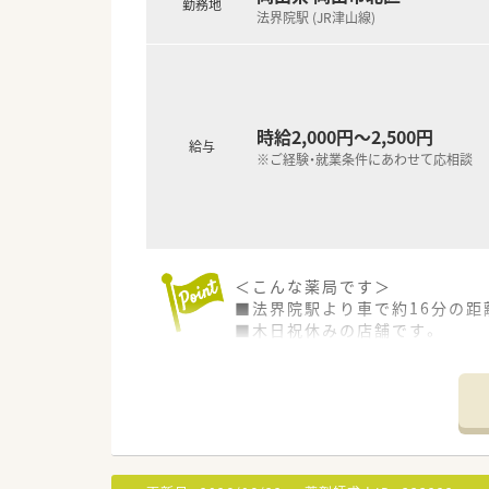
勤務地
■時給3,145円で収入もしっか
法界院駅 (JR津山線)
時給2,000円～2,500円
給与
※ご経験・就業条件にあわせて応相談
＜こんな薬局です＞
■法界院駅より車で約16分の距
■木日祝休みの店舗です。
＜業務内容＞
■近隣のクリニックより耳鼻科
■処方箋枚数は約60枚/日です。
＜研修制度＞
■疾患別のWEB研修やがんや緩