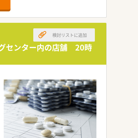
パート薬剤師の方を急募しています。
務を進められる柔軟な方を求めています。
意欲をお持ちの方は大歓迎の職場です。
検討リストに追加
開を行い、地域貢献を目指しています。
ングセンター内の店舗 20時
し、就業環境の整備を推進しています。
にする風通しの良い組織作りをしていま
勤務条件を十分に考慮して決定します。
望される方もまずは相談ください。
せず、安定して出勤することが可能で