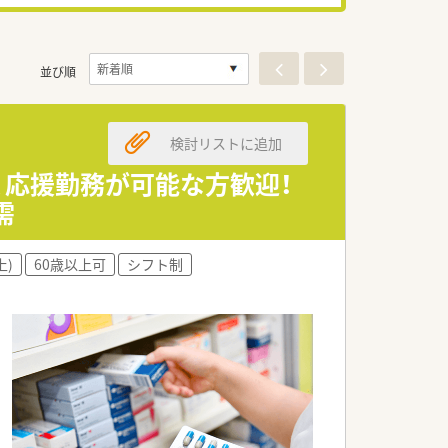
並び順
検討リストに追加
、応援勤務が可能な方歓迎！
需
上)
60歳以上可
シフト制