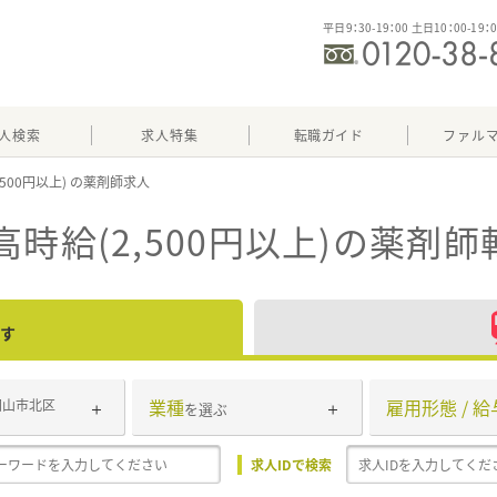
平日9：30-19：00 土日10：00-19：
人検索
求人特集
転職ガイド
ファル
,500円以上)
時給(2,500円以上)
の薬剤師
す
業種
雇用形態 / 給
岡山市北区
を選ぶ
求人IDで検索