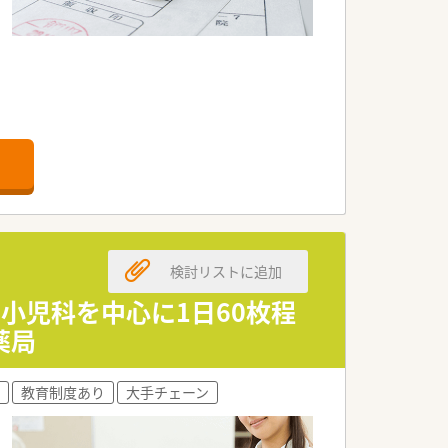
す。
いった健康に必要な商品・サービス提供、
検討リストに追加
ーション」を目指しています。
65日）毎日夜遅くまで処方箋をもってこ
小児科を中心に1日60枚程
薬局
広い知識・スキルを磨くことができま
教育制度あり
大手チェーン