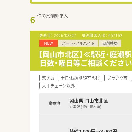
件の薬剤師求人
6
更新日：
2026/08/07
薬剤師求人ID：
657162
NEW
パート・アルバイト
調剤薬局
【岡山市北区】≪駅近・庭瀬
日数・曜日等ご相談くださ
駅チカ
土日休み(相談可含む)
ブランク可
大手チェーン以外
岡山県 岡山市北区
勤務地
庭瀬駅 (JR山陽本線)
時給2,000円～3,000円