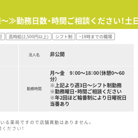
同様の研修を受けて頂いたり、入社後4日間をかけて実務研修も
もございます。
0円～≫勤務日数・時間ご相談ください！土
ーン薬局です。95%がマンツーマンでの出店となります。その
有など含めて他の調剤薬局では経験できない業務提携を行ってお
可
高時給(2,500円以上)
シフト制
~18時までの職場
り、OTCも学びたい方にもピッタリな薬局です。
度となります。残業は1分単位での支給になります。
非公開
。夏季休暇3日、冬期休暇5日ございます。
法人名
短勤務は小学校1年生終了時まで適用となりますので、子育て中
養所利用や多様な健康診断など、福利厚生についても大変充実し
、自分のキャリアなどについて相談できる機会もございます。
月～金 9：00～18：00（休憩0～60
分）
※上記より週3日～シフト制勤務
勤務時間
り充実している環境で働きたい方
※勤務曜日・時間ご相談ください
く勤務したい方
※年2回ほど輪番制により日曜祝日
当番あり
ている薬局ですので店舗異動はありません。
談ください！