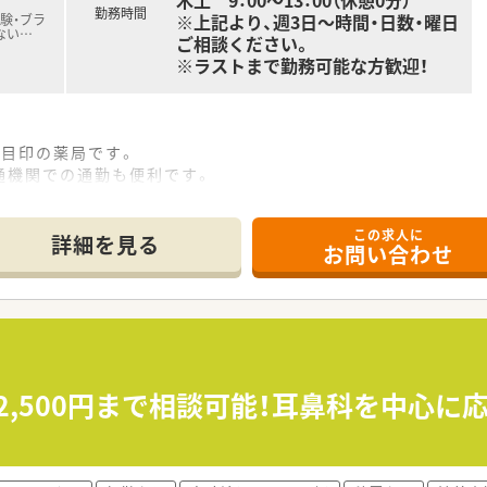
木土 9：00～13：00（休憩0分）
勤務時間
※上記より、週3日～時間・日数・曜日
験・ブラ
ない
…
ご相談ください。
※ラストまで勤務可能な方歓迎！
が目印の薬局です。
通機関での通勤も便利です。
この求人に
です。
詳細を見る
お問い合わせ
です。
ます。
も実施しています。
2,500円まで相談可能！耳鼻科を中心
。
のこと・ご家庭のことなど、いざという時のお休みも流動的に対
参加も可能です。