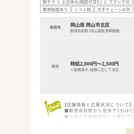
駅チカ
土日休み(相談可含む)
ブランク可
教育制度あり
シフト制
大手チェーン以外
＜こんな方にもオススメ＞
■公共交通機関での通勤を希望
■午後のみの勤務を希望される
岡山県 岡山市北区
勤務地
郵便局前駅 (岡山電軌清輝橋線)
少しでも気になった方はお問
時給2,000円～2,500円
給与
※勤務条件、経験に応じて決定
【店舗情報と応需状況について】
■郵便局前駅から徒歩で1分ほ
■近隣の耳鼻咽喉科と大腸肛門ク
■薬剤師は常勤1名とパート4名
す。