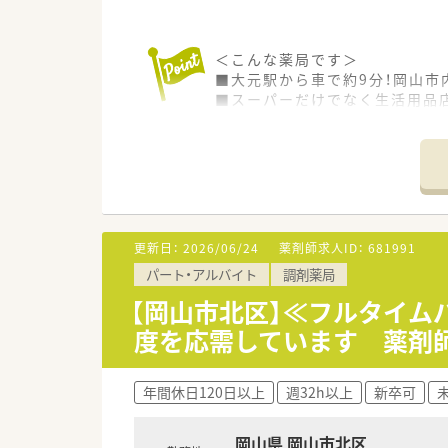
＜こんな薬局です＞
■大元駅から車で約9分！岡山市
■スーパーだけでなく生活用品
＜業務内容＞
■調剤・監査・投薬・薬歴管理、
＜法人概要＞
■営業収益日本小売業No.1で
■全国に278店舗を展開すして
更新日：
2026/06/24
薬剤師求人ID：
681991
クリニックの誘致など 新たな
パート・アルバイト
調剤薬局
■本州、四国を中心に約250店
■全国のショッピングセンター内
【岡山市北区】≪フルタイム
られます。
度を応需しています 薬剤
■多種多様な処方せんを応需し
す。
■OTC併設店だからこそ『健康
年間休日120日以上
週32h以上
新卒可
＜こんな方にもおススメ＞
■OTC販売にも携わりたい方
岡山県 岡山市北区