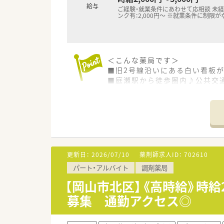
給与
ご経験・就業条件にあわせて応相談 未経
ンク有：2,000円～ ※就業条件に制限が
＜こんな薬局です＞
■旧2号線沿いにある白い看板
■庭瀬駅から徒歩圏内♪公共交
＜業務内容＞
■耳鼻科クリニックメイン応需
■処方箋は1日80～100枚程度
＜研修制度＞
■先輩社員が丁寧に指導いたし
更新日：
2026/07/10
薬剤師求人ID：
702610
■医薬品メーカーによる勉強会
パート・アルバイト
調剤薬局
＜法人特徴＞
【岡山市北区】《高時給》時給
■岡山で4店舗展開されています
募集 通勤アクセス◎
地域に密着した薬局です。
■社長も薬剤師なので、お子様
■希望者は研修会、勉強会への