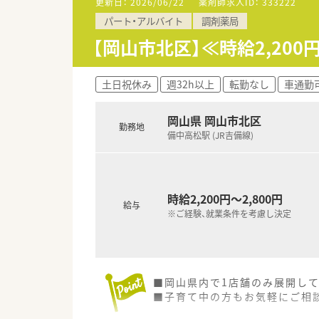
更新日：
2026/06/22
薬剤師求人ID：
333222
■未経験者の方には、新卒者と
パート・アルバイト
調剤薬局
■e-ラーニングやOJT研修など
【岡山市北区】≪時給2,20
＜法人特徴＞
■全国に店舗展開する大手チェ
ことにより、検査値データの共
土日祝休み
週32h以上
転勤なし
車通勤
■駅中や複合店舗開発も行ってお
■残業時間の平均は月10時間程
岡山県 岡山市北区
■年間休日は123日ございます
勤務地
備中高松駅 (JR吉備線)
■育児休暇は最大3歳まで、時
■持株制度や財形貯蓄制度・保
■年1回面談もございますので
＜こんな方にもおすすめ＞
時給2,200円～2,800円
給与
■福利厚生や研修体制がしっか
※ご経験、就業条件を考慮し決定
■ライフスタイルに合わせて長
■調剤未経験の方
■岡山県内で1店舗のみ展開し
■子育て中の方もお気軽にご相