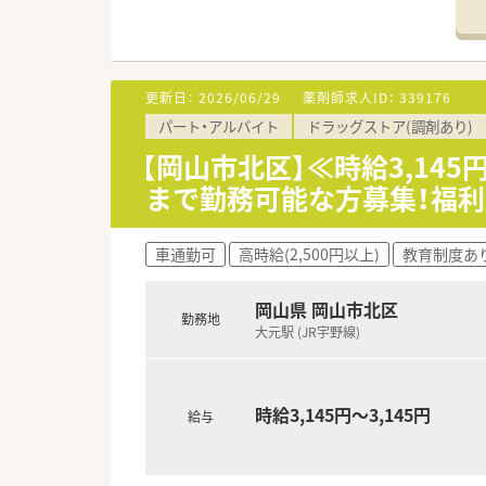
【募集背景と求める人物像につい
■2024年10月の新規開業以
■ブランクがある方やＷワーク
■調剤や服薬指導の経験を活か
更新日：
2026/06/29
薬剤師求人ID：
339176
パート・アルバイト
ドラッグストア(調剤あり)
【法人特徴について】
■2024年10月に設立された
【岡山市北区】≪時給3,14
■社長自らが現役の薬剤師とし
まで勤務可能な方募集！福
■現場目線の経営を行っている
す。
車通勤可
高時給(2,500円以上)
教育制度あ
【求人情報について】
■パート薬剤師としての募集であ
■勤務時間は9時から19時の間
岡山県 岡山市北区
勤務地
■積雪の心配がほとんどないエ
大元駅 (JR宇野線)
す。
時給3,145円～3,145円
給与