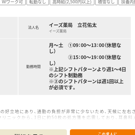
Ｗワーク可
転勤なし
高時給(2,500円以上)
積雪なし
扶養内
される方
方
イーズ薬局 立花佑太
法人名
イーズ薬局
い合わせくださいませ
月～土 ①09：00～13：00（休憩な
し）
②15：00～19：00（休憩な
し）
勤務時間
※上記シフトパターンより週1～4日
のシフト制勤務
※②のシフトパターンは週1回以上
が必須です。
どの好立地にあり、通勤の負担が非常に少ないため、天候に左右
リニックから、1日に約50枚の処方箋を応需しており、耳鼻科
の体制で運営されており、常時2名から3名の体制を整えること
この求人に