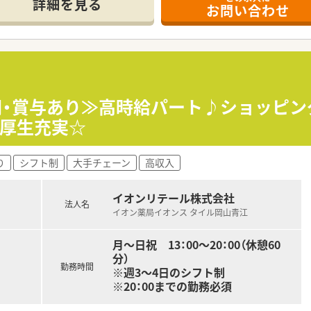
詳細を見る
お問い合わせ
て】
来、地域に根ざした医療を提供するために、戦力となってくれる
を希望される方も歓迎しており、周囲と協力しながら円滑に業
しつつ、新しい店舗を一緒に盛り上げていきたいという前向きな
ばかりの非常に新しい法人で、岡山市の中心地に密着した店舗展
5円・賞与あり≫高時給パート♪ショッピ
て店舗業務に従事しているため、現場の課題や負担を敏感に察知
利厚生充実☆
ことが最大の特徴であり、働くスタッフ一人ひとりの声を大切
り
シフト制
大手チェーン
高収入
り、時給は2,200円から2,500円の間で、これまでの経験や
でのシフト制となっており、扶養内での勤務や短時間勤務を希
イオンリテール株式会社
法人名
リアでの勤務となるため、冬場であっても交通機関の乱れを気に
イオン薬局イオンス タイル岡山青江
月～日祝 13：00～20：00（休憩60
分）
勤務時間
※週3～4日のシフト制
※20：00までの勤務必須