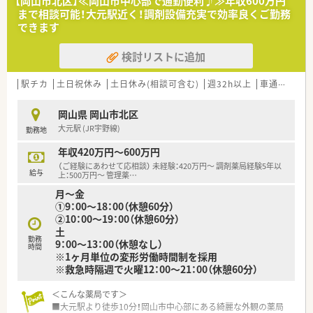
【岡山市北区】≪岡山市中心部で通勤便利♪≫年収600万円
■岡山大学病院からの処方箋がメインとなりますので幅広い処
まで相談可能！大元駅近く！調剤設備充実で効率良くご勤務
方に触れることができスキルアップにもつながります。
できます
■処方箋枚数は40枚/日平均となります。
検討リストに追加
＜研修制度＞
■ご入職後は配属先店舗での実務研修がメインとなります。
■資格取得を応援するスキルアップ支援制度がございます。
駅チカ
土日祝休み
土日休み(相談可含む)
週32h以上
車通勤可
高
テキスト代、受験料が資格取得後会社にてご負担頂けます。
■社内研修制度としてサンデーセミナー（サンゼミ/毎月第3日曜
岡山県 岡山市北区
日開催）を実施されています。
大元駅 (JR宇野線)
勤務地
薬剤師認定制度認証機構（CPC）に認証された認定薬剤師研修
で
年収420万円～600万円
社内外からも参加される方も多く、多角的な生涯教育の場を提
（ご経験にあわせて応相談） 未経験：420万円～ 調剤薬局経験5年以
供されています。
給与
上：500万円～ 管理薬
…
■あゆみの会に加入されています。e-ラーニング・集合研修など
月～金
利用が可能です。
①9：00～18：00（休憩60分）
②10：00～19：00（休憩60分）
＜法人特徴＞
土
■富永薬局グループは岡山市、倉敷市、玉野市で展開されていま
勤務
9：00～13：00（休憩なし）
す。
時間
※1ヶ月単位の変形労働時間制を採用
会社設立から30年以上。地域の認知度が非常に高く、
※救急時隔週で火曜12：00～21：00（休憩60分）
総合門前から医療モール・クリニックマンツーなど多様な薬局
を展開。
＜こんな薬局です＞
介護事業も展開しており、岡山県内でも有数の在宅医療に強い
■大元駅より徒歩10分！岡山市中心部にある綺麗な外観の薬局
法人です。