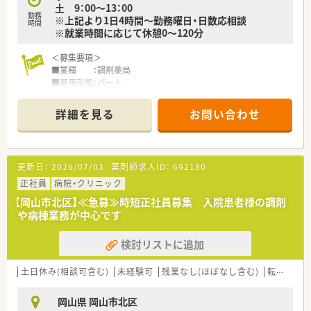
土 9：00～13：00
■現場目線の経営を行っていることが最大の特徴であり、働くス
勤務
※上記より1日4時間～勤務曜日・日数応相談
タッフ一人ひとりの声を大切にする風通しの良い組織作りをし
時間
※就業時間に応じて休憩0～120分
ています。
＜募集要項＞
【求人情報について】
■業種 ：調剤薬局
■パート薬剤師としての募集であり、時給は2,200円から2,500
■雇用形態：パート
円の間で、これまでの経験や勤務条件を十分に考慮して決定しま
■業務内容：服薬指導, 監査, 調剤
す。
■資格 ：薬剤師免許をお持ちの方（取得見込みの方を含む）
■勤務時間は9時から19時の間でのシフト制となっており、扶養
詳細を見る
お問い合わせ
■給与 ：時給2,000円
内での勤務や短時間勤務を希望される方もまずは相談くださ
■勤務時間：
い。
月火木金 9：00～19：00
■積雪の心配がほとんどないエリアでの勤務となるため、冬場で
水 9：00～17：00
あっても交通機関の乱れを気にせず、安定して出勤することが可
更新日：
2026/07/03
薬剤師求人ID：
692180
土 9：00～13：00
能です。
※上記より1日4時間～勤務曜日・日数応相談
正社員
病院・クリニック
※就業時間に応じて休憩0～120分
【岡山市北区】≪急募≫時短正社員募集 入院患者様の調剤
■休日 ：日祝＋シフトによる 有給休暇法定通り付与
や病棟業務が中心です
■福利厚生諸手当：厚生年金, その他健保, 雇用保険, 労災保険
検討リストに追加
＜こんな薬局です＞
■JR庭瀬駅より徒歩13分の距離にある平屋建ての薬局です。
土日休み(相談可含む)
未経験可
残業なし(ほぼなし含む)
転勤なし
＜業務内容＞
■調剤、監査、投薬など
岡山県 岡山市北区
■門前のクリニックより整形をメインに処方箋を応需していま