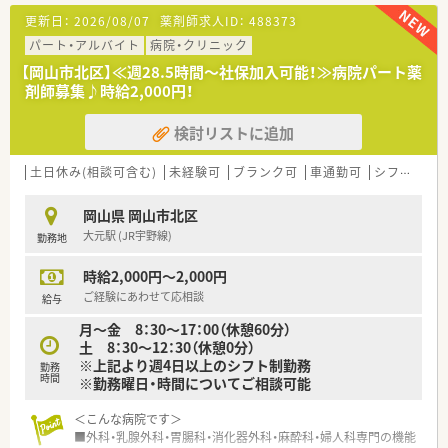
＜研修制度＞
更新日：
2026/08/07
薬剤師求人ID：
488373
■先輩社員が丁寧に指導いたします。
■医薬品メーカーによる勉強会も実施しています。
パート・アルバイト
病院・クリニック
【岡山市北区】≪週28.5時間～社保加入可能！≫病院パート薬
＜法人特徴＞
剤師募集♪時給2,000円！
■岡山で4店舗展開されています。
地域に密着した薬局です。
検討リストに追加
■社長も薬剤師なので、お子様のこと・ご家庭のことなど、いざ
という時のお休みも流動的に対応して頂けるので安心です。
■希望者は研修会、勉強会への参加も可能です。
土日休み(相談可含む)
未経験可
ブランク可
車通勤可
シフト制
＜こんな方にもオススメ＞
岡山県 岡山市北区
■公共交通機関での通勤を希望される方
大元駅 (JR宇野線)
勤務地
■午後のみの勤務を希望される方
時給2,000円～2,000円
少しでも気になった方はお問い合わせくださいませ
ご経験にあわせて応相談
給与
月～金 8：30～17：00（休憩60分）
土 8：30～12：30（休憩0分）
※上記より週4日以上のシフト制勤務
勤務
時間
※勤務曜日・時間についてご相談可能
＜こんな病院です＞
■外科・乳腺外科・胃腸科・消化器外科・麻酔科・婦人科専門の機能