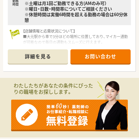
勤務
※土曜は月1回ご勤務できる方(AMのみ可）
時間
※曜日・日数・時間帯についてご相談ください
※休憩時間は実働6時間を超える勤務の場合は60分休
憩
【店舗情報と応需状況について】
■大元駅から車で3分ほどの場所に位置しており、マイカー通勤
が可能なので毎日の通勤もスムーズに行えます。
■主に小児科の処方箋を1日あたり約30枚応需する予定となっ
ており、専門的な知識を深めることができます。
詳細を見る
お問い合わせ
■施設在宅業務にも注力しており、往診同行などを通じて地域の
医療機関との連携を密に行う体制を整えています。
【法人特徴について】
■ホテルや保育園に有料老人ホームなど、ホスピタリティ産業を
わたしたちがあなたの条件にぴった
中心に多角的な事業展開を行っている安定した経営母体です。
りの職場をお探しします。
■全国15都道府県に事業所を展開しており、景気に左右されに
くいストックビジネスで経営基盤が非常に安定している企業で
す。
■調剤事業は今後も有料老人ホームを運営している地域を中心
に、店舗数の拡大を目指して成長を続けている将来性がありま
す。
【こんな方が活躍中】
■多職種とのコミュニケーションを円滑に行い、周囲と協力しな