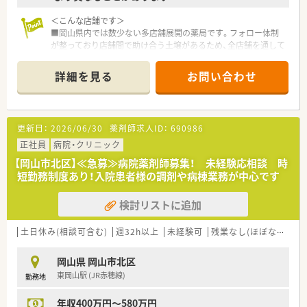
＜こんな店舗です＞
■岡山県内では数少ない多店舗展開の薬局です。フォロー体制
が整っており店舗間で助け合う土壌があるため、全店舗を通して
様々なライフスタイルの方がご勤務されています。
■ドラッグストアならではの広々とした駐車場もついており、マ
詳細を見る
お問い合わせ
イカー通勤が便利な立地です。
〈会社の特徴〉
■中四国に200店舗以上展開する大手ドラッグストアです。さら
更新日：
2026/06/30
薬剤師求人ID：
690986
に増加中で成長性がある企業です。
■近年、関西方面にも店舗展開をしています。
正社員
病院・クリニック
■ドラッグストア併設調剤薬局を40店舗以上展開。
【岡山市北区】≪急募≫病院薬剤師募集！ 未経験応相談 時
■店舗拡大に伴いキャリアアップできるポジションが多数あり！
短勤務制度あり！入院患者様の調剤や病棟業務が中心です
頑張り次第で高給与も可能！
■日用品から医薬品・化粧品まで、従業員割引制度など支出を減
検討リストに追加
らせる嬉しいメリットもたくさんあります！
■「暮らしに役立つことなら何でも取り組もう」をモットーに、
認知症カフェなどの地域貢献活動を行っています。
土日休み(相談可含む)
週32h以上
未経験可
残業なし(ほぼなし含む)
■設備機器を全店舗統一しており、分包機・軟膏ねり機・PTP除包
機の他にバーコード照合監査システムを全店に導入していま
岡山県 岡山市北区
す。
東岡山駅 (JR赤穂線)
勤務地
■月3日まで希望休を出すことが出来るため、プライベートの予
定が立てやすい環境が整っています。
年収400万円～580万円
■研修講師や在宅の推進、リクルーターなど、興味があれば調剤