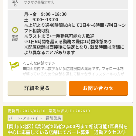
法人
ザグザグ薬局北方店
■薬剤師の人員配置については、1人当たりの処方箋枚数が1日
名
20～25枚程度になるように配置されてます。
月～金 9：00～18：30
余裕をもった人員配置で患者さまの対応にしっかりと時間を
土 9：00～13：00
使うことができます。
※上記より週40時間以内にて1日4～8時間・週4日～シ
フト相談可能
＜こんな方にオススメ＞
※ラストまで+土曜勤務可能な方歓迎
■調剤業務をメインとし服薬指導とともにOTC商材の提案もし
勤務
時間
※1日6時間を超える勤務の際は1時間休憩あり
たい方
※配属店舗は面接後に決定となり、就業時間は店舗に
■生活に密着したアドバイスができる薬剤師になりたい方
より異なることがあります
■調剤業務とOTC業務の両方に興味があり、薬剤師としての幅を
広げたい方
＜こんな店舗です＞
■店舗の皆で目標に向かってがんばりたい方
■岡山県内では数少ない多店舗展開の薬局です。フォロー体制
が整っているため全店舗を通して様々なライフスタイルの方が
ご勤務されています。
■法界院駅徒歩圏内！マイカー通勤はもちろんJR通勤も便利な
詳細を見る
お問い合わせ
立地です。
■広域より応需しています。お買い物に来られたお客様からの
相談を受けるのもドラッグストア併設店ならではの魅力です。
更新日：
2026/07/10
薬剤師求人ID：
702610
＜会社の特徴＞
■中四国に200店舗以上展開する大手ドラッグストアです。さら
パート・アルバイト
調剤薬局
に増加中で成長性がある企業です。
【岡山市北区】《高時給》時給2,500円まで相談可能！耳鼻科を
■近年、関西方面にも店舗展開をしています。
中心に応需している店舗にてパート募集 通勤アクセス◎
■ドラッグストア併設調剤薬局を40店舗以上展開。