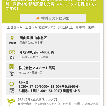
制 教育体制・調剤設備も充実！スキルアップを目指す方お
＜法人特徴＞
すすめ！
■昔ながらの薬局です。
積極的に新しい機材も取り入れながら、古き良き流れも保ってい
検討リストに追加
ます。
■岡山市内にグループで10店舗展開している地域密着型のチェ
ーン店です。
土日祝休み
土日休み(相談可含む)
週32h以上
新卒可
未経験可
風通しがよくアットホームな雰囲気のこぢんまりした調剤薬局
なので、ご自分のスタイルで働きたい方に最適。
岡山県 岡山市北区
岡山駅 (JR山陽本線)
勤務地
＜こんな方にもオススメ＞
■中規模程度のチェーン薬局で働きたい方
年収500万円～600万円
■地元に根付いた薬局で働きたい方
■シフト相談したい方
ご経験にあわせて応相談
給与
株式会社マスカット薬局
法人
マスカット薬局本店
名
月～金
8：30～17：30/9：00～18：00（各休憩60分）
勤務
3週間に1回14：00～23：00（夜間当番）あり
時間
【店舗情報と応需状況について】
■基幹病院である岡山医療センターの門前に位置し、高度な医療