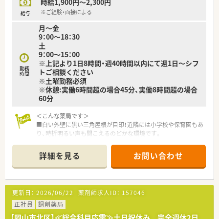
時給1,900円～2,300円
【こんな方にオススメ】
■病院薬剤師としてのキャリアをスタートさせたい未経験の方
※ご経験・面接による
給与
や、ブランク復帰を目指す方におすすめです。
月～金
■就業時間の相談が可能なため、仕事と私生活のバランスを重視
9：00～18：30
したい方に最適です。
土
■託児所が完備されているため、子育てと仕事を両立させながら
9：00～15：00
長く働きたいとお考えの方にぴったりです。
※上記より1日8時間・週40時間以内にて週1日～シフ
勤務
トご相談ください
時間
※土曜勤務必須
※休憩:実働6時間超の場合45分、実働8時間超の場合
60分
＜こんな薬局です＞
■白い外壁に黒い三角屋根が目印！近隣には小学校や保育園もあ
り、時折明るい声も聞こえるのどかな環境です。
■隣接する医院より内科、小児科、眼科応需しています。
■岡山県内で複数展開している為応援体制も整っています。子
詳細を見る
お問い合わせ
育て中の方も歓迎！
＜業務内容＞
■処方箋による調剤業務、服薬指導、薬剤情報の提供など
更新日：
2026/06/22
薬剤師求人ID：
157046
＜研修制度＞
正社員
調剤薬局
■現場の先輩薬剤師より指導を受けて頂きます。
【岡山市北区】≪総合科目応需≫土日祝休み 完全週休2日