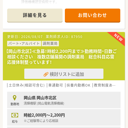
評価機構認定病院です。
■マンモグラフィ検診施設画像認定病院でもあります。
詳細を見る
お問い合わせ
＜業務内容＞
■入院及び一般外来における調剤業務、服薬指導、薬剤情報の提
供など
更新日：
2026/08/07
薬剤師求人ID：
87950
＜研修制度＞
■現場の先輩薬剤師より指導を受けて頂きます。
パート・アルバイト
調剤薬局
■調剤未経験・病院未経験の方も歓迎！
【岡山市北区】≪急募！時給2,200円まで≫勤務時間・日数ご
相談ください 複数店舗展開の調剤薬局 総合科目応需
＜法人特徴＞
応援体制整っています！
■乳がん・消化器がん治療の中核病院として地域に貢献し、なか
でも乳がん手術の症例数は常に県内トップクラスを誇っていま
検討リストに追加
す。
＜こんな方にもオススメ＞
土日休み(相談可含む)
車通勤可
扶養内勤務OK
教育制度あり
シフ
■婦人科系において専門的な知識を深めたい方
■調剤経験の浅い方 など
岡山県 岡山市北区
清輝橋駅 (岡山電軌清輝橋線)
勤務地
時給2,000円～2,200円
※ご経験等により応相談
給与