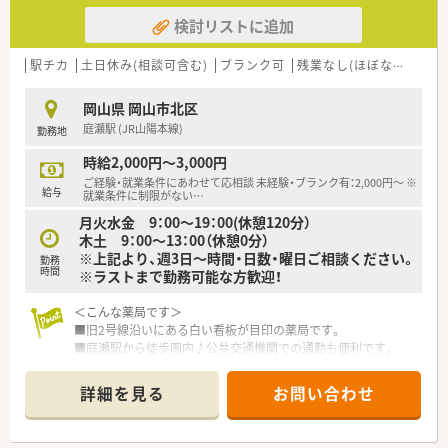
検討リストに追加
駅チカ
土日休み(相談可含む)
ブランク可
残業なし(ほぼなし含む)
岡山県 岡山市北区
庭瀬駅 (JR山陽本線)
勤務地
時給2,000円～3,000円
ご経験・就業条件にあわせて応相談 未経験・ブランク有：2,000円～ ※
給与
就業条件に制限がない
…
月火水金 9：00～19：00(休憩120分）
木土 9：00～13：00（休憩0分）
※上記より、週3日～時間・日数・曜日ご相談ください。
勤務
時間
※ラストまで勤務可能な方歓迎！
＜こんな薬局です＞
■旧2号線沿いにある白い看板が目印の薬局です。
■庭瀬駅から徒歩圏内♪公共交通機関での通勤も便利です。
＜業務内容＞
詳細を見る
お問い合わせ
■耳鼻科クリニックメイン応需です。
■処方箋は1日80～100枚程度です。