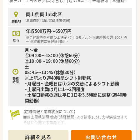
駅チカ
土日休み(相談可含む)
週32h以上
未経験可
車通勤可
高給
■岡山県内に病院を含む4つの施設を運営しており、安定した経
営基盤のもとで働くことができます。
岡山県 岡山市北区
■従業員の働きやすさを第一に考え、有給休暇の取得率向上や意
清輝橋駅 (岡山電軌清輝橋線)
勤務地
見のヒアリングを積極的に行っています。
年収500万円～650万円
【こんな方にオススメ】
※ご経験等を考慮の上決定 ＜年収モデル＞ ※未経験の方：500万円
■病院薬剤師としてのキャリアをスタートさせたい未経験の方
給与
～ ※将来的に管理薬剤師
…
や、ブランク復帰を目指す方におすすめです。
月～金
■短時間正社員制度があるため、仕事と私生活のバランスを重視
①09：00～18：00（休憩60分）
したい方に最適です。
②10：00～19：00（休憩60分）
■託児所が完備されているため、子育てと仕事を両立させながら
土
長く働きたいとお考えの方にぴったりです。
08：45～13：45（休憩30分）
※上記より週40時間シフト制勤務
勤務
時間
・月曜日〜金曜日は①②の交替によるシフト勤務
・土曜日出勤は月に1〜2回程度
・土曜日勤務の週は平日1日を3.5時間に調整（週40時
間勤務）
【店舗情報と応需状況について】
■岡山電軌清輝橋線「清輝橋駅」より徒歩10分、大学病院のすぐ
そばに位置する薬局です。
■皮膚科クリニックの門前でありながら、大学病院からの広域処
方も含め1日130枚程度応需しています。
詳細を見る
お問い合わせ
■薬剤師は常勤・パート含め複数名体制で、ダブルチェックを徹