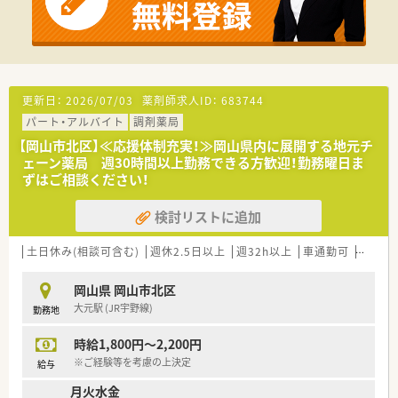
【法人特徴について】
■岡山県南東部地域において、脳神経疾患の専門医療機関として
地域医療を支えている医療法人です。
■岡山県内に病院を含む4つの施設を運営しており、安定した経
営基盤のもとで働くことができます。
■従業員の働きやすさを第一に考え、有給休暇の取得率向上や意
更新日：
2026/07/03
薬剤師求人ID：
683744
見のヒアリングを積極的に行っています。
パート・アルバイト
調剤薬局
【こんな方にオススメ】
【岡山市北区】≪応援体制充実！≫岡山県内に展開する地元チ
■病院薬剤師としてのキャリアをスタートさせたい未経験の方
ェーン薬局 週30時間以上勤務できる方歓迎！勤務曜日ま
や、ブランク復帰を目指す方におすすめです。
ずはご相談ください！
■短時間正社員制度があるため、仕事と私生活のバランスを重視
したい方に最適です。
検討リストに追加
■託児所が完備されているため、子育てと仕事を両立させながら
長く働きたいとお考えの方にぴったりです。
土日休み(相談可含む)
週休2.5日以上
週32h以上
車通勤可
シフト
岡山県 岡山市北区
大元駅 (JR宇野線)
勤務地
時給1,800円～2,200円
※ご経験等を考慮の上決定
給与
月火水金