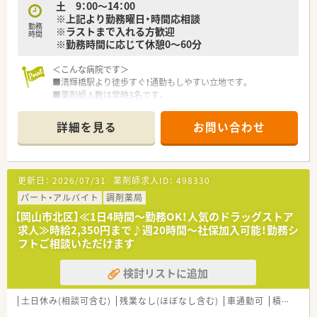
土 9：00～14：00
加をとられています。
■ライフスタイルに合わせて長期的にご勤務したい方。
※上記より勤務曜日・時間応相談
■チームワークの良い職場なのでコミュニケーションを大切に
勤務
※ラストまで入れる方歓迎
＜こんな方におすすめ＞
時間
されたい方にもおすすめ。
※勤務時間に応じて休憩0～60分
■平日のみ勤務を希望される方
■精神科に対する専門知識を深めたい方
＜こんな病院です＞
■清輝橋駅より徒歩すぐ！通勤もしやすい立地です。
■薬剤師人数は常時3名です。
■年間休日113日、週休2日制です。プライベートとしっかり両
立しながらご勤務可能です♪
詳細を見る
お問い合わせ
＜業務内容＞
■調剤、監査、服薬指導、注射薬調合業務など
更新日：
2026/07/31
薬剤師求人ID：
498330
＜研修制度＞
■現場の先輩薬剤師より指導を受けて頂きます。
パート・アルバイト
調剤薬局
【岡山市北区】≪1日4時間～勤務OK！人気のドラッグストア
＜法人特徴＞
求人≫時給2,350円まで♪週20時間～社保加入可能！勤務シ
■岡山市中心部に位置する慢性期型の中小病院です。
フトご相談いただけます
患者様層が高齢のため、外来からみとりまでされており業務は
多岐に渡ります。
検討リストに追加
■教育面では階層別の研修を採用されており、医療従事者が社会
人としても活躍できる職場を目指されています。
土日休み(相談可含む)
残業なし(ほぼなし含む)
車通勤可
積雪なし
＜こんな方にもおすすめ＞