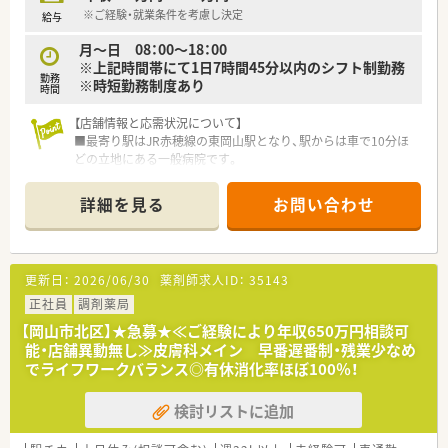
以外の取組に参加することができます。
※ご経験・就業条件を考慮し決定
給与
■薬剤師の人員配置については、1人当たりの処方箋枚数が1日
月～日 08：00～18：00
20～25枚程度になるように配置されてます。
※上記時間帯にて1日7時間45分以内のシフト制勤務
余裕をもった人員配置で患者さまの対応にしっかりと時間を
勤務
※時短勤務制度あり
使うことができます。
時間
＜こんな方にオススメ＞
【店舗情報と応需状況について】
■調剤業務をメインとし服薬指導とともにOTC商材の提案もし
■最寄り駅はJR赤穂線の東岡山駅となり、駅からは車で10分ほ
たい方
どの立地にある一般病院です。
■生活に密着したアドバイスができる薬剤師になりたい方
■応需科目は脳神経外科、脳神経内科、循環器内科、消化器内科、
■調剤業務とOTC業務の両方に興味があり、薬剤師としての幅を
リハビリテーション科など多岐にわたります。
詳細を見る
お問い合わせ
広げたい方
■現在、常勤薬剤師2名体制で業務を行っており、今回は増員の
■店舗の皆で目標に向かってがんばりたい方
ための募集となります。
【募集背景と求める人物像について】
更新日：
2026/06/30
薬剤師求人ID：
35143
■病院薬剤師としての体制強化を目指しており、今回新たに薬剤
師を増員募集することになりました。
正社員
調剤薬局
■病院勤務が未経験の方やブランクがある方でも、丁寧に指導し
【岡山市北区】★急募★≪ご経験により年収650万円相談可
ますので安心してご応募いただけます。
能・店舗異動無し≫皮膚科メイン 早番遅番制・残業少なめ
■チーム医療の一員として、他職種と連携しながら前向きに業務
でライフワークバランス◎有休消化率ほぼ100％！
に取り組んでくださる方を歓迎します。
検討リストに追加
【法人特徴について】
■岡山県南東部地域において、脳神経疾患の専門医療機関として
地域医療を支えている医療法人です。