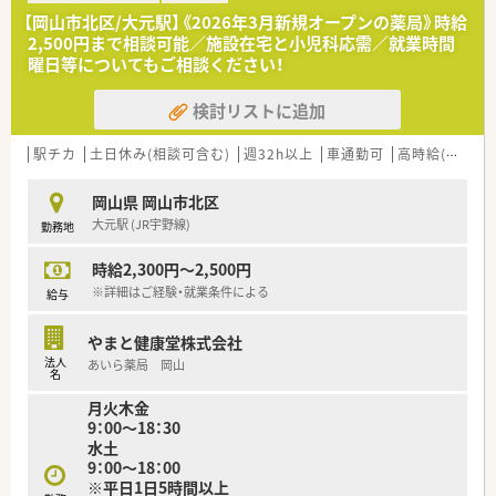
【岡山市北区/大元駅】《2026年3月新規オープンの薬局》時給
《法人特徴》
2,500円まで相談可能／施設在宅と小児科応需／就業時間
■岡山県内を中心に15店舗展開の地元調剤薬局チェーンで
曜日等についてもご相談ください！
す。
地域密着型の店舗を目指し、全店舗の健康サポート機能に向けて
検討リストに追加
取り組みをされています。
■個人在宅業務だけでなく、自社運営の介護事業との地域ケア連
携が強みです。
駅チカ
土日休み(相談可含む)
週32h以上
車通勤可
高時給(2,500円以上)
■特色のある応需先が特徴で漢方内科・総合病院・在宅中心の店
舗などご経験を積むことができます。
岡山県 岡山市北区
■調剤設備が大変充実。省力化計画続行中です。
大元駅 (JR宇野線)
勤務地
受付コンピューター（レセコン）・自動薬袋プリンター・全自動錠
剤分包機などの連動化（オンラインシステム）、全自動散薬分包機
時給2,300円～2,500円
の導入など、省力化をはかっています。
※詳細はご経験・就業条件による
給与
＜こんな方にもオススメ＞
■ワークライフバランスを大切にしたい方
やまと健康堂株式会社
■設備機器が整った環境で働きたい方
法人
あいら薬局 岡山
名
少しでも気になった方はお問い合わせくださいませ
月火木金
9：00～18：30
水土
9：00～18：00
※平日1日5時間以上