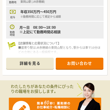
東岡山駅 (JR赤穂線)
勤務地
す。
年収350万円～450万円
＜研修制度＞
■現場の先輩薬剤師より指導を受けて頂きます。
※勤務時間に応じて規定から減額
給与
＜法人特徴＞
月～日 08：00～18：00
■岡山県に1店舗展開している地域密着型の調剤薬局です。
※上記にて勤務時間応相談
勤務
■社長は女性の為、女性が働きやすい環境づくりに力を入れてい
時間
ます。
■薬局経営・不動産賃貸も行っています。
【店舗情報と応需状況について】
■お薬の配達も積極的に行っています。
■最寄り駅はJR赤穂線の東岡山駅となり、駅からは車で10分ほ
どの立地にある一般病院です。
＜こんな方にもオススメ＞
■応需科目は脳神経外科、脳神経内科、循環器内科、消化器内科、
■扶養内で働きたい方
リハビリテーション科など多岐にわたります。
詳細を見る
お問い合わせ
■ゆったりとした環境で働きたい方等々、
■現在、常勤薬剤師2名体制で業務を行っており、今回は増員の
気になる方はお気軽にお問い合わせ下さい。
ための募集となります。
【募集背景と求める人物像について】
■病院薬剤師としての体制強化を目指しており、今回新たに薬剤
わたしたちがあなたの条件にぴった
師を増員募集することになりました。
りの職場をお探しします。
■病院勤務が未経験の方やブランクがある方でも、丁寧に指導し
ますので安心してご応募いただけます。
■チーム医療の一員として、他職種と連携しながら前向きに業務
に取り組んでくださる方を歓迎します。