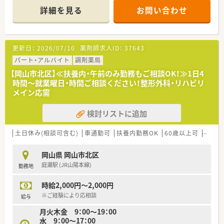
■近隣の耳鼻咽喉科と大腸肛門クリニックから、1日に約50枚の
詳細を見る
お問い合わせ
処方箋を応需しており、耳鼻科メインの処方内容が中心となりま
す。
■薬剤師は常勤1名とパート4名の体制で運営されており、常時2
名から3名の体制を整えることで、ゆとりある調剤業務を行って
更新日：
2026/07/10
薬剤師求人ID：
37643
います。
パート・アルバイト
調剤薬局
【募集背景と求める人物像について】
【岡山市北区】≪扶養内・午前のみ勤務もご相談OK！≫1日4
■2024年10月の新規開業以来、地域に根ざした医療を提供する
時間～就業曜日・時間ご相談ください！整形外科・リハビリ
ために、戦力となってくれるパート薬剤師の方を急募していま
メイン応需
す。
■ブランクがある方やＷワークを希望される方も歓迎しており、
検討リストに追加
周囲と協力しながら円滑に業務を進められる柔軟な方を求めて
います。
■調剤や服薬指導の経験を活かしつつ、新しい店舗を一緒に盛り
土日休み(相談可含む)
車通勤可
扶養内勤務OK
60歳以上可
シフト
上げていきたいという前向きな意欲をお持ちの方は大歓迎の職
場です。
岡山県 岡山市北区
庭瀬駅 (JR山陽本線)
勤務地
【法人特徴について】
■2024年10月に設立されたばかりの非常に新しい法人で、岡山
時給2,000円～2,000円
市の中心地に密着した店舗展開を行い、地域貢献を目指していま
す。
※ご経験により応相談
給与
■社長自らが現役の薬剤師として店舗業務に従事しているため、
月火木金 9：00～19：00
現場の課題や負担を敏感に察知し、就業環境の整備を推進してい
水 9：00～17：00
ます。