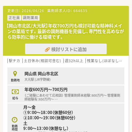
がらチーム医療の一員として活躍している方です。
■小児科の患者様やご家族に対して、優しく丁寧な服薬指導や細
更新日：
2026/06/26
薬剤師求人ID：
664635
やかな気配りを行い信頼関係を築いている方です。
正社員
調剤薬局
■車の運転が苦にならず、施設への訪問や往診同行などアクティ
ブに動く在宅業務にやりがいを感じている方です。
【岡山市北区/大元駅】年収700万円も検討可能な精神科メイ
ンの薬局です。最新の調剤機器を完備し、専門性を高めなが
ら効率的に働ける環境です。
検討リストに追加
駅チカ
土日休み(相談可含む)
週32h以上
残業なし(ほぼなし含む)
岡山県 岡山市北区
大元駅 (JR宇野線)
勤務地
年収600万円～700万円
（ご経験にあわせて応相談） 管理薬剤師未経験：600万円～ 管理薬剤
給与
師経験有：650万円～
…
月～金
①9：00～18：00（休憩60分）
②10：00～19：00（休憩60分）
土
勤務
9：00～13：00（休憩なし）
時間