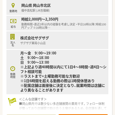
■ライフスタイルに合わせて長く働きたい方
岡山県 岡山市北区
■プライベートも重視しつつ、メリハリをつけて勤務したい方
備中高松駅 (JR吉備線)
勤務地
時給2,000円～2,350円
勤務時間・直近3年以内の経験を考慮し決定 ・平日16時以降：時給100
給与
円アップ ※16時以降
…
株式会社ザグザグ
法人
ザグザグ薬局小山店
名
月～金 9：00～19：00
土 9：00～18：00
日 9：00～13：00
※上記より週40時間以内にて1日4～8時間・週4日～シ
フト相談可能
勤務
※ラストまで+土曜勤務可能な方歓迎
時間
※1日6時間を超える勤務の際は1時間休憩あり
※配属店舗は面接後に決定となり、就業時間は店舗に
より異なることがあります
＜こんな店舗です＞
■岡山県内では数少ない多店舗展開の薬局です。フォロー体制
が整っており店舗間で助け合う土壌があるため、全店舗を通して
様々なライフスタイルの方がご勤務されています。子育て中の