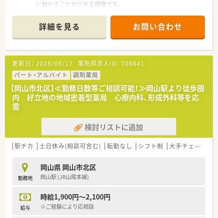
に触れることができる環境です。
■総合科目を1日平均130枚応需しており、特にがん治療に関連
する処方箋を多く扱います。
詳細を見る
お問い合わせ
■薬剤師は常時6～7名体制と人員が手厚く、落ち着いて専門業
務に集中することができます。
【募集背景と求める人物像について】
更新日：
2026/06/17
薬剤師求人ID：
708841
■今回は欠員補充のため、特に外来がん治療領域に高い意欲と専
門性をお持ちの方を募集します。
パート・アルバイト
調剤薬局
■「外来がん治療専門薬剤師」の資格をお持ちの方、または取得
【岡山市北区】≪勤務日数等ご相談可能！≫岡山駅より徒歩圏
を目指している方を歓迎します。
内 好立地の地域密着型薬局 心療内科、形成外科等を応
■薬剤師として常に学び続けたいという、学習意欲が高く知的好
需
奇心旺盛な方を求めています。
検討リストに追加
【法人特徴について】
■岡山県内に15店舗の調剤薬局を展開し、地域医療の質的向上
に大きく貢献している法人です。
駅チカ
土日休み(相談可含む)
転勤なし
シフト制
大手チェーン以外
■薬剤師の育成にかける情熱は岡山県でもトップクラスで、独自
の高度な教育体制を構築しています。
岡山県 岡山市北区
■全国でも稀な「家庭医療専門薬剤師レジデント」制度を導入
岡山駅 (JR山陽本線)
勤務地
し、専門家の育成に注力しています。
時給1,900円～2,100円
【職場環境と雰囲気】
■20代から50代まで幅広い年代の男女が在籍し、互いに知識を
※ご経験により応相談
給与
教え合うアカデミックな雰囲気です。