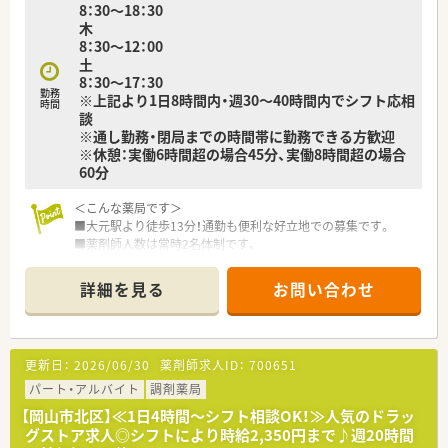
8：30～18：30
木
8：30～12：00
土
8：30～17：30
勤務
※上記より1日8時間内・週30～40時間内でシフト応相
時間
談
※通し勤務・閉局までの時間帯に勤務できる方歓迎
※休憩：実働6時間超の場合45分、実働8時間超の場合
60分
＜こんな薬局です＞
■大元駅より徒歩13分！通勤も便利な好立地での募集です。
■薬剤師人数は常時2名体制です。
■近くには小学校や幼稚園もあり、お子様から高齢者の方まで丁
寧な対応を心掛けております。
詳細を見る
お問い合わせ
＜業務内容＞
■近隣の医院より耳鼻科をメインに処方応需しています。
■処方箋枚数は約40～50枚/日です。
更新日：
2026/06/30
薬剤師求人ID：
700651
＜研修制度＞
パート・アルバイト
調剤薬局
■現場の先輩薬剤師より指導を受けて頂きます。
【岡山市北区】≪1日4時間～シフト相談OK！≫人気のドラッ
グストア求人◎シフトにより時給2,350円まで♪週20時間
＜法人特徴＞