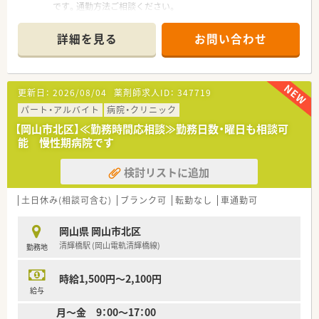
です。通勤方法ご相談ください。
■店舗を4つのブロックに分け、ブロック長が所属し、
■待合室も清潔感があり、居心地よく働くことができます。
各ブロックに必ず1人は応援対応が可能な薬剤師さんがいる人
■処方箋の読み取りにはQRコードを利用しており、自動散薬分
員体制です。
詳細を見る
お問い合わせ
包機、薬袋発行機、全自動錠剤分包機もあります。調剤設備を整
■人事担当者も専任でいらっしゃいます。
えることで調剤業務のスピード化に成功しています。
薬剤師の方が働きやすい環境作りに会社全体で取り組まれて
います。
＜業務内容＞
■社内にはシステム部があり、薬歴・レセコンなどは自社開発を
更新日：
2026/08/04
薬剤師求人ID：
347719
■処方箋による調剤業務、服薬指導、薬剤情報の提供など
されています。
■精神科をメインで処方応需しています。応需処方箋枚数は125
パート・アルバイト
病院・クリニック
■システムサポートチームが社内にあるため、小回りの利く利点
枚/日程度、薬剤師6名在籍しています。
を生かし、
【岡山市北区】≪勤務時間応相談≫勤務日数・曜日も相談可
実店舗からの意見の吸い上げや急なエラー対応も社内で完結
能 慢性期病院です
＜研修制度＞
が可能です。
■現場の先輩薬剤師より指導を受けて頂きます。
■福利厚生が充実しています。
検討リストに追加
資格取得支援制度はもちろん、リフレッシュトラベル奨励金制
＜法人特徴＞
度・
■岡山県内の病院門前に3店舗展開している地元の調剤薬局で
土日休み(相談可含む)
育児休業制度・同好会支援制度などが完備されています。
ブランク可
転勤なし
車通勤可
す。
■リフレッシュトラベル奨励金
■面対応店舗を目指し、患者様対応を大切にされています。
旅行をされる際、会社申請をすると補助対象となります。
岡山県 岡山市北区
■社内のモチベーションアップのため、メリハリをつけた勤務管
（海外旅行3万円以内、国内旅行2万円以内）
清輝橋駅 (岡山電軌清輝橋線)
勤務地
理・評価制度も整えられました。
パート勤務の方も申請可能で帰省時に利用される方もおられ
■定期的社員勉強会実施されています。
ます。
毎週木曜朝に、職員勉強会を行っています。局外より講師(ドク
時給1,500円～2,100円
ター等)をお招きして講演頂いたり、職員が独自にテーマを考え
＜こんな方におすすめ＞
給与
て発表したり勉強会の形式も様々です。職員の知識の向上と、ス
■複数店舗で経験を積みたいなど多店舗展開ならではの働き方
月～金 9：00～17：00
キルアップを目標に、勉強会を重ねています。学会などは自由参
に興味のある方。