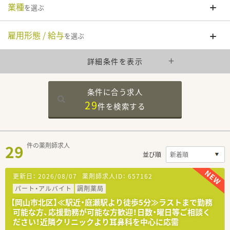
業種
を選ぶ
雇用形態 / 給与
を選ぶ
詳細条件を表示
条件に合う求人
29
件を
検索する
29
件の薬剤師求人
並び順
更新日：
2026/08/07
薬剤師求人ID：
657162
パート・アルバイト
調剤薬局
【岡山市北区】≪駅近・庭瀬駅より徒歩5分≫ラストまで勤務
可能な方、応援勤務が可能な方歓迎！日数・曜日等ご相談く
ださい！近隣クリニックより耳鼻科を中心に応需