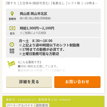
■個人在宅業務だけでなく、自社運営の介護事業との地域ケア連
駅チカ
土日休み(相談可含む)
転勤なし
シフト制
~18時までの職場
携が強みです。
■特色のある応需先が特徴で漢方内科・総合病院・在宅中心の店
岡山県 岡山市北区
舗などご経験を積むことができます。
柳川駅 (岡山電軌清輝橋線)
勤務地
■調剤設備が大変充実。省力化計画続行中です。
受付コンピューター（レセコン）・自動薬袋プリンター・全自動錠
時給1,900円～2,100円
剤分包機などの連動化（オンラインシステム）、全自動散薬分包機
の導入など、省力化をはかっています。
※ご経験により応相談
給与
月～土 8：30～18：00
＜こんな方にもオススメ＞
※上記より週40時間以下のシフト制勤務
■ワークライフバランスを大切にしたい方
※17時までの勤務が必須です。
勤務
■設備機器が整った環境で働きたい方
時間
※土曜日勤務可能な方歓迎
少しでも気になった方はお問い合わせくださいませ
《こんな薬局です》
■内科・眼科を応需しています。
■薬剤師3名が所属している店舗です。
■柳川駅から徒歩で通える薬局です。
詳細を見る
お問い合わせ
《設備充実》
■全店舗で錠剤監査システム導入しています。
《研修制度》
更新日：
2026/06/17
薬剤師求人ID：
696469
■現場の先輩薬剤師より指導だけでなく、会社としても研修体制
が整っています。
パート・アルバイト
調剤薬局