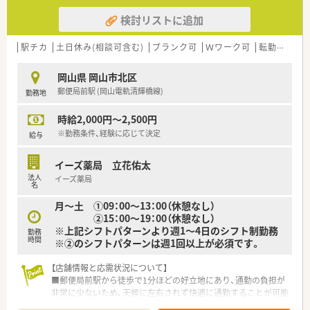
■店舗拡大に伴いキャリアアップできるポジションが多数あり！
検討リストに追加
頑張り次第で高給与も可能！
■日用品から医薬品・化粧品まで、従業員割引制度など支出を減
らせる嬉しいメリットもたくさんあります！
駅チカ
土日休み(相談可含む)
ブランク可
Ｗワーク可
転勤なし
高
■「暮らしに役立つことなら何でも取り組もう」をモットーに、
認知症カフェなどの地域貢献活動を行っています。
岡山県 岡山市北区
■設備機器を全店舗統一しており、分包機・軟膏ねり機・PTP除包
郵便局前駅 (岡山電軌清輝橋線)
勤務地
機の他にバーコード照合監査システムを全店に導入していま
す。
時給2,000円～2,500円
■月3日まで希望休を出すことが出来るため、プライベートの予
定が立てやすい環境が整っています。
※勤務条件、経験に応じて決定
給与
■研修講師や在宅の推進、リクルーターなど、興味があれば調剤
以外の取組に参加することができます。
イーズ薬局 立花佑太
■薬剤師の人員配置については、1人当たりの処方箋枚数が1日
法人
イーズ薬局
20～25枚程度になるように配置されてます。
名
余裕をもった人員配置で患者さまの対応にしっかりと時間を
月～土 ①09：00～13：00（休憩なし）
使うことができます。
②15：00～19：00（休憩なし）
※上記シフトパターンより週1～4日のシフト制勤務
勤務
＜こんな方にオススメ＞
時間
※②のシフトパターンは週1回以上が必須です。
■調剤業務をメインとし服薬指導とともにOTC商材の提案もし
たい方
【店舗情報と応需状況について】
■生活に密着したアドバイスができる薬剤師になりたい方
■郵便局前駅から徒歩で1分ほどの好立地にあり、通勤の負担が
■調剤業務とOTC業務の両方に興味があり、薬剤師としての幅を
非常に少ないため、天候に左右されず快適に通勤することが可能
広げたい方
です。
■店舗の皆で目標に向かってがんばりたい方