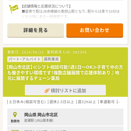
【店舗情報と応需状況について】
■最寄り駅はJR赤穂線の東岡山駅となり、駅からは車で10分ほ
どの立地にある一般病院です。
■応需科目は脳神経外科、脳神経内科、循環器内科、消化器内科、
リハビリテーション科など多岐にわたります。
詳細を見る
お問い合わせ
■現在、常勤薬剤師2名体制で業務を行っており、今回は増員の
ための募集となります。
【募集背景と求める人物像について】
更新日：
2026/06/23
薬剤師求人ID：
582306
■病院薬剤師としての体制強化を目指しており、今回新たに薬剤
師を増員募集することになりました。
パート・アルバイト
調剤薬局
■病院勤務が未経験の方やブランクがある方でも、丁寧に指導し
【岡山市北区】≪シフト相談可能！週1日～OK≫子育て中の方
ますので安心してご応募いただけます。
も働きやすい環境です！複数店舗展開で応援体制あり♪地
■チーム医療の一員として、他職種と連携しながら前向きに業務
元に展開するチェーン薬局
に取り組んでくださる方を歓迎します。
検討リストに追加
【法人特徴について】
■岡山県南東部地域において、脳神経疾患の専門医療機関として
地域医療を支えている医療法人です。
土日休み(相談可含む)
週休2.5日以上
週32h以上
車通勤可
シフト
■岡山県内に病院を含む4つの施設を運営しており、安定した経
営基盤のもとで働くことができます。
岡山県 岡山市北区
■従業員の働きやすさを第一に考え、有給休暇の取得率向上や意
庭瀬駅 (JR山陽本線)
勤務地
見のヒアリングを積極的に行っています。