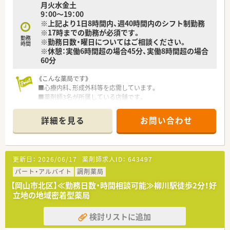
月火水金土
■法人として教育・研修を最も重視しており、常に新しい知識を
9：00～19：00
学べる知的好奇心を満たす環境です。
※上記より1日8時間内、週40時間内のシフト制勤務
■年の近い先輩が指導役となるメンター・エルダー制度があり、
※17時までの勤務が必須です。
新しい方も安心して業務を学べます。
勤務
※勤務日数・曜日についてはご相談ください。
時間
※休憩：実働6時間超の場合45分、実働8時間超の場合
60分
《こんな薬局です》
■心療内科、形成外科等を応需しています。
■薬剤師3名が所属している店舗です。
■岡山駅から徒歩で通える薬局です。
詳細を見る
お問い合わせ
《設備充実》
■全店舗で錠剤監査システム導入しています。
《研修制度》
更新日：
2026/06/17
薬剤師求人ID：
643497
■現場の先輩薬剤師より指導だけでなく、会社としても研修体制
が整っています。
パート・アルバイト
調剤薬局
【岡山市北区】≪勤務日数・時間相談可能≫柳川駅徒歩2分！好
《法人特徴》
立地の地域密着型薬局
■岡山県内を中心に15店舗展開の地元調剤薬局チェーンで
す。
検討リストに追加
地域密着型の店舗を目指し、全店舗の健康サポート機能に向けて
取り組みをされています。