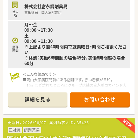
株式会社富永調剤薬局
法人
富永薬局 岡大病院前店
名
月～金
09：00～17：30
土
09：00～11：30
※上記より週40時間内で就業曜日・時間ご相談くださ
勤務
時間
い。
※休憩：実働6時間超の場合45分、実働8時間超の場合
60分
＜こんな薬局です＞
■岡山大学病院門前にある店舗です。赤い看板が目印。
15ｍほど離れたところにグループ店舗の富永薬局カインド大
学町店があります。
■駐車場は2か所あり、満車の際はカインド大学町店の駐車場を
詳細を見る
お問い合わせ
利用することもできます。
■店内には栄養補助食品だけでなく、介護用の靴や杖なども取り
扱いがあります。
患者様の状況に応じてご提案ができるようになっています。
更新日：
2026/08/07
薬剤師求人ID：
35426
＜業務内容＞
正社員
調剤薬局
■調剤・投薬・監査など外来対応がメインです。