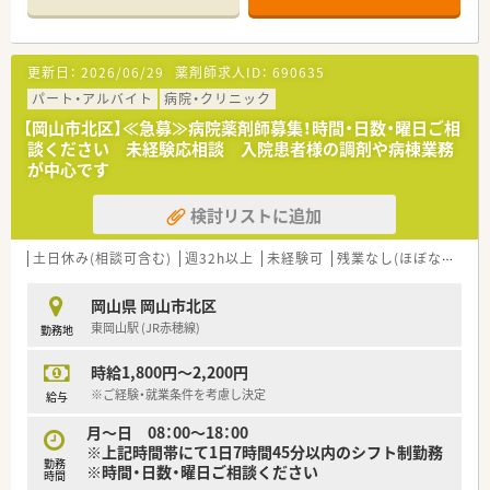
底した安全な調剤を行っています。
【募集背景と求める人物像について】
更新日：
2026/06/29
薬剤師求人ID：
690635
■欠員補充を目的としており、即戦力として活躍できる経験者の
方を積極的に募集しています。
パート・アルバイト
病院・クリニック
■忙しい店舗でもテキパキと業務をこなし、チームワークを大切
【岡山市北区】≪急募≫病院薬剤師募集！時間・日数・曜日ご相
にできる方を歓迎します。
談ください 未経験応相談 入院患者様の調剤や病棟業務
■調剤未経験の方でもやる気があれば応募可能で、丁寧に指導す
が中心です
る体制が整っています。
検討リストに追加
【法人特徴について】
■一般財団法人積善会が運営しており、岡山大学病院内での支援
事業も行うなど経営基盤は盤石です。
土日休み(相談可含む)
週32h以上
未経験可
残業なし(ほぼなし含む)
■岡山市内に1店舗のみの運営であるため、転居を伴う異動の心
配がなく腰を据えて働けます。
岡山県 岡山市北区
■現場の声を大切にし、業務効率化のための設備投資や環境整備
東岡山駅 (JR赤穂線)
勤務地
に積極的に取り組む法人です。
時給1,800円～2,200円
※ご経験・就業条件を考慮し決定
給与
月～日 08：00～18：00
※上記時間帯にて1日7時間45分以内のシフト制勤務
勤務
※時間・日数・曜日ご相談ください
時間