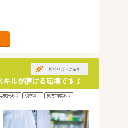
。
ます。
検討リストに追加
、配置転換や職務分担を検討する仕組み
スキルが磨ける環境です♪
得支援あり
積雪なし
教育制度あり