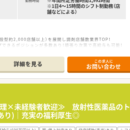
※年間所定労働時間1,992時間
勤務時間
※1日4～15時間のシフト制勤務（店
舗などによる）
設型約2,000店舗以上）を展開し調剤店舗数業界TOP！
プできるポジションが多数あり！頑張り次第で高給与も可能！
、経験の少ない方でも500万前半スタートと業界TOP水準！
社内研修や外部組織と連携した研修を用意されています
この求人に
そ活躍できるキャリアパスが多種多様に用意されています。
詳細を見る
お問い合わせ
ジャーや営業部長等のマネジメントのポジションも増えます。
せるスペシャリストを目指すことも可能です。
部門等の本社スタッフなど活動領域は多種多様です。
おり、在宅医療へもしっかりと関わる事ができます。
能で、時短制度は小学5年生まで時短勤務ができるよう変更予定
イフバランスが整っています
員割引制度など嬉しいメリットもたくさんあります！
管理×未経験者歓迎≫ 放射性医薬品の
勤あり)｜充実の福利厚生◎
高給与(600万円以上)
寮・借上社宅あり
住宅補助(手当)あり
シフ