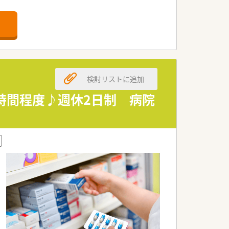
検討リストに追加
5時間程度♪週休2日制 病院
為に何ができるかを常に考え、日々の業
康の維持・増進を積極的に支援する「健康
ながっていく事に重きを置いています。
ベント開催などの取り組みを行っていま
との連携、そして中国地方最大級の店舗網