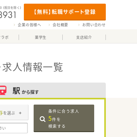
00
（祝日を除く）
【無料】転職サポート登録
企業の皆様へ
会社概要
お問い合わせ
マラボ
薬学生
支店紹介
・求人情報一覧
駅
から探す
条件に合う求人
与
を選ぶ
5
件を
検索する