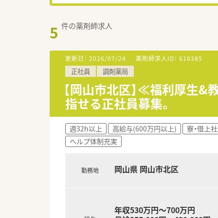
件の薬剤師求人
5
更新日：
2026/07/24
薬剤師求人ID：
610385
正社員
調剤薬局
【岡山市北区】≪福利厚生&教
指せる正社員募集。
週32h以上
高給与(600万円以上)
寮・借上
ヘルプ体制充実
岡山県 岡山市北区
勤務地
年収530万円～700万円