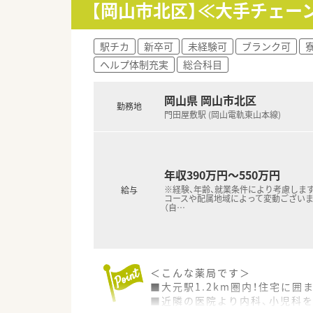
■周囲のスタッフと円滑に連携
【岡山市北区】≪大手チェー
【法人特徴について】
■東証プライム上場のスズケング
駅チカ
新卒可
未経験可
ブランク可
■医療、介護、流通を網羅する
ヘルプ体制充実
総合科目
■無理な店舗展開は行わない健
岡山県 岡山市北区
【想定される業務内容】
勤務地
■処方箋に基づく外来調剤や服薬
門田屋敷駅 (岡山電軌東山本線)
■電子天秤一体型鑑査システムや
■将来的には在宅サービスの強
年収390万円～550万円
※経験、年齢、就業条件により考慮します
給与
コースや配属地域によって変動ございま
（自
…
＜こんな薬局です＞
■大元駅1.2km圏内！住宅に
■近隣の医院より内科、小児科