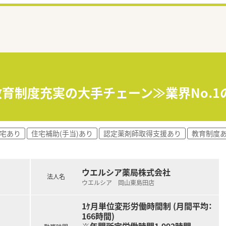
育制度充実の大手チェーン≫業界No.1
社宅あり
住宅補助(手当)あり
認定薬剤師取得支援あり
教育制度
ウエルシア薬局株式会社
法人名
ウエルシア 岡山東島田店
1ｹ月単位変形労働時間制 (月間平均：
166時間)