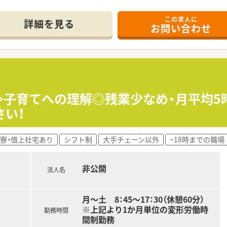
店舗があるため、異動等で幅広い経験を積むことができます。
この求人に
詳細を見る
お問い合わせ
指導、薬剤情報の提供など
受けて頂きます。
段階的な研修が用意されております。
定時≫子育てへの理解◎残業少なめ・月平均
ループの地場大手チェーン薬局です。
さい！
笑顔になれる薬局を目指して地域の医療貢献に取り組み、
展開する法人です。
な医療を受けることができるよう、笑顔をキーワードに患者様の
寮・借上社宅あり
シフト制
大手チェーン以外
~18時までの職場
は保険薬局として患者さんに寄り添って服薬指導を行う
。その上で健康に関する相談窓口として地域の皆様の主体的な健
非公開
法人名
に病院や介護施設などと連携を強化することで地域包括ケアにつ
フメディケーションの推進・健康拠点として情報の発信や健康イ
月～土 8：45～17：30（休憩60分）
連会社の介護サービス事業を展開するサンキ・ウエルビィ（株）
※上記より1か月単位の変形労働時
勤務時間
して暮らせる街づくりを支援します。
間制勤務