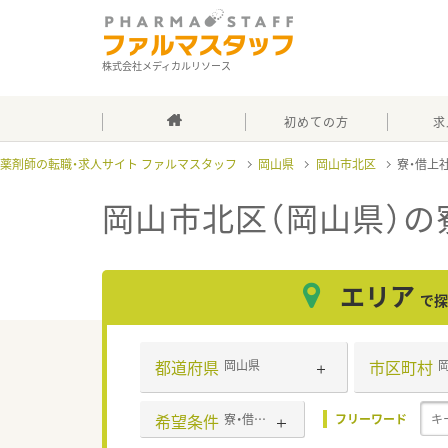
株式会社メディカルリソース
初めての方
求
薬剤師の転職・求人サイト ファルマスタッフ
岡山県
岡山市北区
寮・借上
岡山市北区（岡山県）の
エリア
で探
都道府県
市区町村
岡山県
希望条件
寮・借上社宅あり
フリーワード