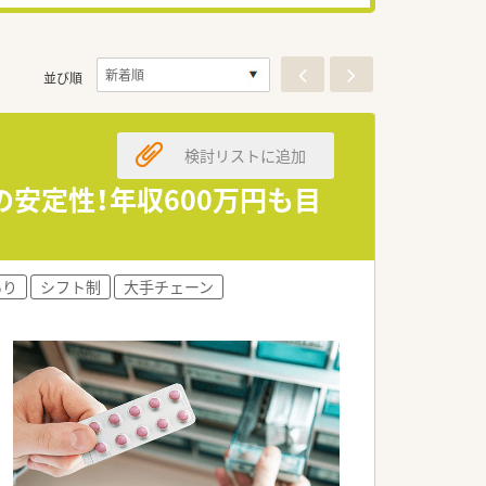
並び順
検討リストに追加
の安定性！年収600万円も目
あり
シフト制
大手チェーン