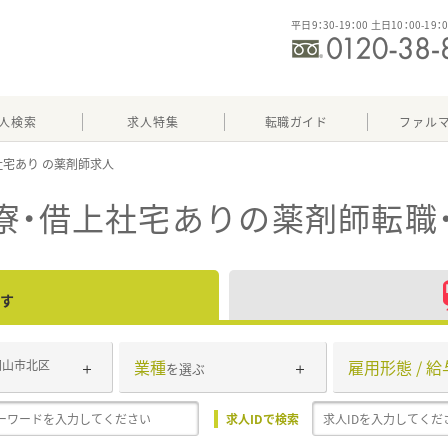
平日9：30-19：00 土日10：00-19：
人検索
求人特集
転職ガイド
ファル
社宅あり
寮・借上社宅あり
の薬剤師転職
す
業種
雇用形態 / 給
岡山市北区
を選ぶ
求人IDで検索