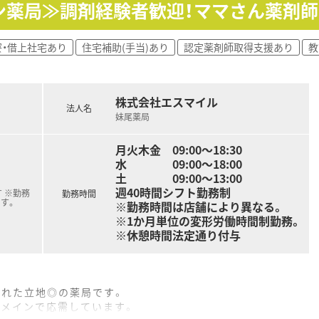
を図るためのコミュニケーションを大切にし、誠実に業務に取り
ン薬局≫調剤経験者歓迎！ママさん薬剤
ループの一員として、中国地方に116店舗を展開する安定した
寮・借上社宅あり
住宅補助(手当)あり
認定薬剤師取得支援あり
教
グループの総合力を活かし、地域包括ケアの推進に積極的に取り
全な経営を基本とし、地域住民の健康維持を支援する健康拠点を
株式会社エスマイル
法人名
指導を中心に、OTC医薬品の販売など薬剤師業務を全般的に
妹尾薬局
musubiを活用し、正確かつ効率的な薬学的管理を行ってい
化や健康フェアの開催など、地域に根ざした健康サポート活動に
月火木金 09:00～18:30
水 09:00～18:00
土 09:00～13:00
週40時間シフト勤務制
 ※勤務
勤務時間
す。
※勤務時間は店舗により異なる。
※1か月単位の変形労働時間制勤務。
※休憩時間法定通り付与
囲まれた立地◎の薬局です。
をメインで応需しています。