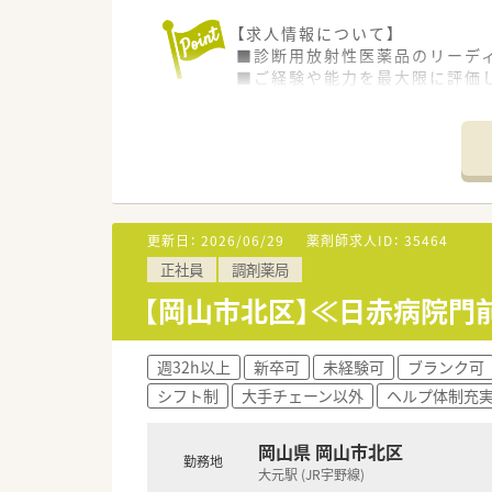
【求人情報について】
■診断用放射性医薬品のリーデ
■ご経験や能力を最大限に評価し
■専門性を高めながらキャリア
【募集背景と求める人物像につい
■今回は欠員補充のため、次代
■医療・製薬業界でのご経験を
■チームワークを重視し、こだ
更新日：
2026/06/29
薬剤師求人ID：
35464
【想定されるキャリアイメージ】
正社員
調剤薬局
■入社後2週間の本社研修とOJ
■社内には社員の成長を支援す
【岡山市北区】≪日赤病院
があります。
■階層別研修や選抜型研修を通
週32h以上
新卒可
未経験可
ブランク可
【会社特徴】
シフト制
大手チェーン以外
ヘルプ体制充
■創業約50年、診断用放射性医
■研究開発から製造・販売まで
岡山県 岡山市北区
■社員の健康を重視する「健康
勤務地
大元駅 (JR宇野線)