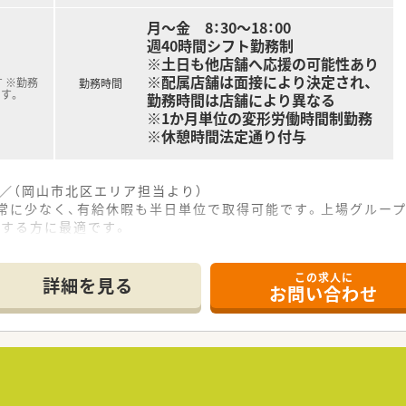
月～金 8：30～18：00
週40時間シフト勤務制
※土日も他店舗へ応援の可能性あり
※配属店舗は面接により決定され、
 ※勤務
勤務時間
す。
勤務時間は店舗により異なる
※1か月単位の変形労働時間制勤務
※休憩時間法定通り付与
／（岡山市北区エリア担当より）
非常に少なく、有給休暇も半日単位で取得可能です。上場グルー
視する方に最適です。
------------＊
この求人に
所に位置しており、日赤病院前に面した視認性の高い大規模な店
詳細を見る
お問い合わせ
から精神科、歯科まで極めて幅広い総合科目を1日約100枚応
制を維持しており、スタッフ同士で助け合いながら円滑に業務を
て】
る人材の帰還支援と、体制強化を見据えた増員による欠員補充の
確に持ち、患者様一人ひとりに寄り添った服薬指導ができる方を