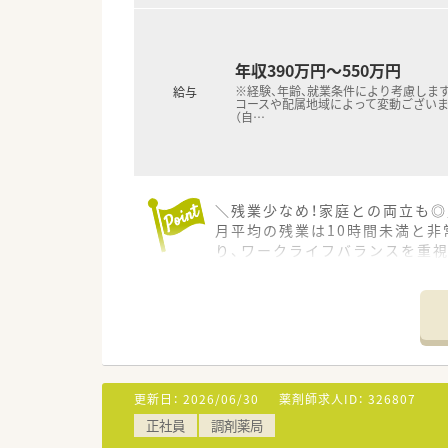
年収390万円～550万円
※経験、年齢、就業条件により考慮します
給与
コースや配属地域によって変動ございま
（自
…
＼残業少なめ！家庭との両立も◎
月平均の残業は10時間未満と
り、ワークライフバランスを重
＊------------------------------
【店舗情報と応需状況について】
■大元駅より車で7分ほどの場
■門前の岡山赤十字病院より内科
■常時3名から4名の薬剤師体
【募集背景と求める人物像につい
更新日：
2026/06/30
薬剤師求人ID：
326807
■広島エリアから応援に来てい
正社員
調剤薬局
■自身の目指すキャリア像を明