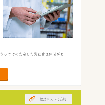
プならではの安定した労務管理体制があ
舗です。
需します。
行っています。
募集です。
検討リストに追加
募集します。