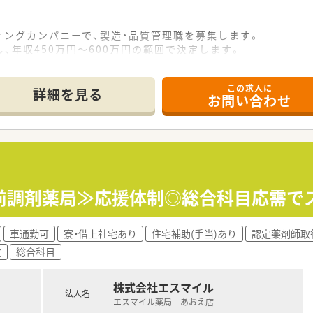
ィングカンパニーで、製造・品質管理職を募集します。
、年収450万円～600万円の範囲で決定します。
アップを目指せる求人です。将来的に三役も目指せる環境です
この求人に
て】
詳細を見る
お問い合わせ
の核医学を担う意欲ある薬剤師の方を求めています。
活かし、新しい分野に挑戦したいという向学心のある方。
わりや探究心が強く、冷静に物事を判断できる人が求められてい
Tで、放射性医薬品の専門知識を基礎から学びます。
る人事制度があり、個々の経験や強み、キャリアプランに応じて
門前調剤薬局≫応援体制◎総合科目応需で
じて、管理職としてのスキルも磨くことができます。
車通勤可
寮・借上社宅あり
住宅補助(手当)あり
認定薬剤師取
実
総合科目
薬品分野の国内トップシェアを誇る企業です。
を一貫して行い、日本の核医学の発展を牽引しています。
株式会社エスマイル
経営優良法人」として認定されています。
法人名
エスマイル薬局 あおえ店