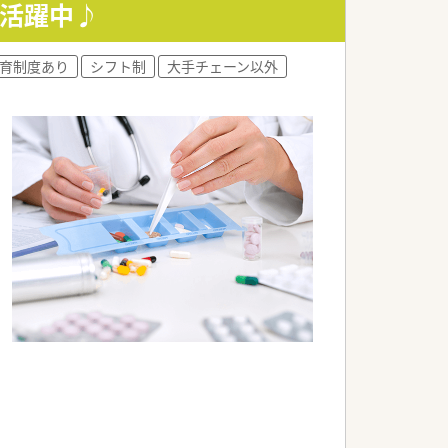
組める方。
師活躍中♪
法人です。
育制度あり
シフト制
大手チェーン以外
組んでいます。
目指します。
担当します。
ただきます。
も携われます。