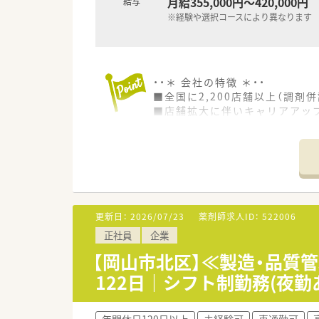
月給355,000円～420,000円
給与
※経験や選択コースにより異なります
・・＊ 会社の特徴 ＊・・
■全国に2,200店舗以上（調剤併
■店舗拡大に伴いキャリアアッ
■経験や勤務コースによりますが
■職種や職域に合わせ、豊富な
■薬剤師が中心の会社だからこ
■店舗拡大に伴い、エリアマネ
■在宅や教育等の専門性を活か
■その他にも、管理部門や商品
■在宅実施店舗は年々増加して
更新日：
2026/07/23
薬剤師求人ID：
522006
■育児休暇は3歳まで取得が可
正社員
企業
■年間休日が120日とワークラ
■日用品から常備薬まで、従業
【岡山市北区】≪製造・品質
122日｜シフト制勤務(夜
年間休日120日以上
未経験可
車通勤可