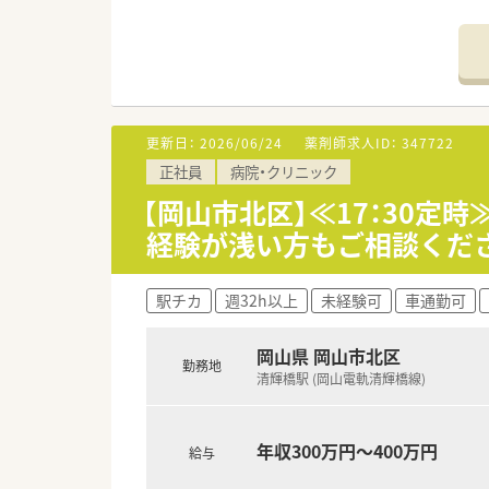
■岡山市をはじめ県内に多数の
＜業務内容＞
■処方箋による調剤業務、服薬
＜研修制度＞
■現場の先輩薬剤師より指導を
更新日：
2026/06/24
薬剤師求人ID：
347722
■入社時はもちろん、その後も
正社員
病院・クリニック
＜法人特徴＞
【岡山市北区】≪17：30
■東証プライム上場スズケング
経験が浅い方もご相談くだ
■1982年の創業以来、人々が
中国エリアに116店舗の薬局を
■全ての患者様が同等かつ上質
駅チカ
週32h以上
未経験可
車通勤可
務を行います。
■しっかりと基盤を固め、まず
「かかりつけ薬局」になること
岡山県 岡山市北区
勤務地
サポート薬局」を目指し、さら
清輝橋駅 (岡山電軌清輝橋線)
■調剤事業にとどまらず、セル
す。
■無菌調剤対応薬局の設置や関
年収300万円～400万円
給与
を生かし、地域の皆さまが安心