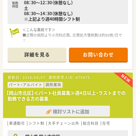
08：30～12：30（休憩なし）
勤務
時間
土
08：30～14：30（休憩なし）
※上記より週40時間シフト制
＜こんな薬局です＞
■近隣の病院より小児科応需。応需処方箋枚数は約80枚/日で
す。
■岡山県内に複数店舗あるためいざという時のフォロー体制も
◎
詳細を見る
お問い合わせ
■岡山駅よりバスで10分。大きな通りに面しており、マイカー通
勤もしやすい立地です♪
＜業務内容＞
更新日：
2026/08/07
薬剤師求人ID：
470675
■処方箋による調剤業務、服薬指導、薬剤情報の提供など
パート・アルバイト
調剤薬局
＜研修制度＞
【岡山市北区】≪パート社員募集≫週4日以上・ラストまでの
■現場の先輩薬剤師より指導を受けて頂きます。調剤未経験の
勤務できる方の募集
方もお気軽にご相談ください。
検討リストに追加
＜法人特徴＞
■岡山県内に4店舗展開している法人になります。幅広い事業展
開をしているため経営も安定しています。
車通勤可
シフト制
大手チェーン以外
総合科目
在宅
■保険調剤薬局のほかに病院の開業支援など医療に関する幅広
い事業展開をしています。