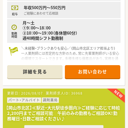
【法人特徴について】
年収500万円～550万円
■岡山市内に9店舗、赤磐市に1店舗を展開しており、地域に密着
した多店舗展開を行うことで安定した経営基盤を構築している
ご経験にあわせて応相談
給与
企業です。
月～土
■「あなたの身近なお店」をスローガンに掲げ、医薬品だけでな
①9：00～18：00
く福祉用品や化粧品の販売も扱うなど、幅広いサービスを提供し
②10：00～19：00（各休憩60分）
勤務
ています。
時間
週40時間シフト勤務制
■健康からオシャレまで幅広いアドバイスができる薬局を目指
し、お客様の生活を包括的にサポートできるよう日々努力を重ね
＼未経験・ブランクありも安心／（岡山市北区エリア担当より）
ています。
一人薬剤師には否定的な方針のため、常に先輩薬剤師がいる安心
の環境でスタートできます。多種多様な備蓄品があり、実務を通
して着実に知識を広げていくことが可能です。
詳細を見る
お問い合わせ
【店舗情報と応需状況について】
■JR吉備線の大安寺駅から車で4分ほどの場所に位置している、
クリニックビルの1階に入居している調剤薬局です。
■隣接する整形外科や内科、眼科など複数の医療機関から処方箋
更新日：
2026/08/07
薬剤師求人ID：
36968
を応需しており、1日平均200枚ほどを扱っています。
■特定の科目に偏らず、皮膚科や精神科まで多岐にわたる処方に
パート・アルバイト
調剤薬局
触れることができるため、飽きることなく業務に励めます。
【岡山市北区】≪駅近・大元駅徒歩圏内≫ご経験に応じて時給
2,200円までご相談可能 午前のみの勤務もご相談OK！勤
【募集背景と求める人物像について】
務曜日・日数ご相談ください♪
■処方箋枚数に対して薬剤師の数を多く確保し、一人ひとりの負
担を軽減してより質の高い医療を提供するための増員です。