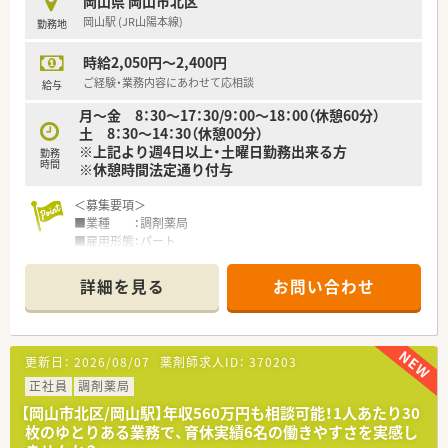
岡山県 岡山市北区
岡山駅 (JR山陽本線)
勤務地
＜こんな方にもオススメ＞
■小児科のスキルを伸ばしたい方
時給2,050円～2,400円
■県外異動などがなく地域に根差して働きたい方
ご経験・業務内容にあわせて応相談
給与
月～金 8：30～17：30/9：00～18：00（休憩60分）
土 8：30～14：30（休憩00分）
※上記より週4日以上・土曜日勤務出来る方
勤務
時間
※休憩時間法定通り付与
＜募集要項＞
■業種 ：調剤薬局
■雇用形態：パート
■業務内容：調剤、投薬、監査、服薬指導、OTC販売
■資格 ：薬剤師免許をお持ちの方（取得見込みの方を含む）
詳細を見る
お問い合わせ
■給与 ：時給2,050円～2,400円
■勤務時間：月～金 8：30～17：30/9：00～18：00（休憩60分）
土 8：30～14：30（休憩00分）
※上記より週4日以上・土曜日勤務出来る方
更新日：
2026/08/07
薬剤師求人ID：
370203
■休日 ：日、祝日、その他シフトによる。
■福利厚生諸手当：白衣、調剤印、ロッカー、休憩室、無料駐車場
正社員
調剤薬局
【岡山市北区/岡山駅】年収560万円も相談可能！1人あたり30
＜こんな薬局です＞
枚のゆとりある業務で、育休実績6名の働きやすさを実感し
■岡山県岡山市北区に位置する調剤薬局です。