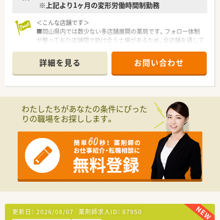
※上記より1ヶ月の変形労働時間制勤務
＜こんな店舗です＞
■岡山県内では数少ない多店舗展開の薬局です。フォロー体制
が整っており店舗間で助け合う土壌があるため、全店舗を通して
様々なライフスタイルの方がご勤務されています。
■ドラッグストアならではの広々とした駐車場もついており、マ
詳細を見る
お問い合わせ
イカー通勤が便利な立地です。
〈会社の特徴〉
■中四国に200店舗以上展開する大手ドラッグストアです。さら
に増加中で成長性がある企業です。
わたしたちがあなたの条件にぴった
■近年、関西方面にも店舗展開をしています。
りの職場をお探しします。
■ドラッグストア併設調剤薬局を40店舗以上展開。
■店舗拡大に伴いキャリアアップできるポジションが多数あり！
頑張り次第で高給与も可能！
■日用品から医薬品・化粧品まで、従業員割引制度など支出を減
らせる嬉しいメリットもたくさんあります！
■「暮らしに役立つことなら何でも取り組もう」をモットーに、
認知症カフェなどの地域貢献活動を行っています。
■設備機器を全店舗統一しており、分包機・軟膏ねり機・PTP除包
機の他にバーコード照合監査システムを全店に導入していま
す。
■月3日まで希望休を出すことが出来るため、プライベートの予
更新日：
2026/08/07
薬剤師求人ID：
87950
定が立てやすい環境が整っています。