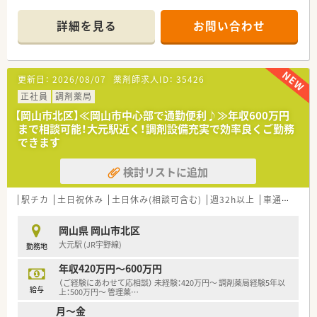
■処方箋の読み取りにはQRコードを利用しており、自動散薬分
包機、薬袋発行機、全自動錠剤分包機もあります。調剤設備を整
詳細を見る
お問い合わせ
えることで調剤業務のスピード化に成功しています。
＜業務内容＞
■処方箋による調剤業務、服薬指導、薬剤情報の提供など
更新日：
2026/08/07
薬剤師求人ID：
35426
■精神科をメインで処方応需しています。応需処方箋枚数は125
枚/日程度、薬剤師6名在籍しています。
正社員
調剤薬局
【岡山市北区】≪岡山市中心部で通勤便利♪≫年収600万円
＜こんな方におすすめ＞
まで相談可能！大元駅近く！調剤設備充実で効率良くご勤務
■午前のみ勤務を希望される方
できます
■精神科に対する専門知識を深めたい方
検討リストに追加
＜研修制度＞
■現場の先輩薬剤師より指導を受けて頂きます。
駅チカ
土日祝休み
土日休み(相談可含む)
週32h以上
車通勤可
高
＜法人特徴＞
■岡山県内の病院門前に3店舗展開している地元の調剤薬局で
岡山県 岡山市北区
す。
大元駅 (JR宇野線)
勤務地
■面対応店舗を目指し、患者様対応を大切にされています。
■社内のモチベーションアップのため、メリハリをつけた勤務管
年収420万円～600万円
理・評価制度も整えられました。
（ご経験にあわせて応相談） 未経験：420万円～ 調剤薬局経験5年以
■定期的社員勉強会実施されています。
給与
上：500万円～ 管理薬
…
毎週木曜朝に、職員勉強会を行っています。局外より講師(ドク
月～金
ター等)をお招きして講演頂いたり、職員が独自にテーマを考え