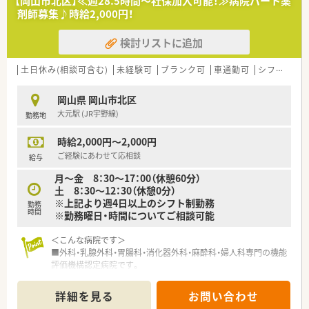
【岡山市北区】≪週28.5時間～社保加入可能！≫病院パート薬
■近年、関西方面にも店舗展開をしています。
剤師募集♪時給2,000円！
■ドラッグストア併設調剤薬局を40店舗以上展開。
■店舗拡大に伴いキャリアアップできるポジションが多数あり！
検討リストに追加
頑張り次第で高給与も可能！
■日用品から医薬品・化粧品まで、従業員割引制度など支出を減
らせる嬉しいメリットもたくさんあります！
土日休み(相談可含む)
未経験可
ブランク可
車通勤可
シフト制
■「暮らしに役立つことなら何でも取り組もう」をモットーに、
認知症カフェなどの地域貢献活動を行っています。
岡山県 岡山市北区
■設備機器を全店舗統一しており、分包機・軟膏ねり機・PTP除包
大元駅 (JR宇野線)
勤務地
機の他にバーコード照合監査システムを全店に導入していま
す。
時給2,000円～2,000円
■月3日まで希望休を出すことが出来るため、プライベートの予
定が立てやすい環境が整っています。
ご経験にあわせて応相談
給与
■研修講師や在宅の推進、リクルーターなど、興味があれば調剤
月～金 8：30～17：00（休憩60分）
以外の取組に参加することができます。
土 8：30～12：30（休憩0分）
■薬剤師の人員配置については、1人当たりの処方箋枚数が1日
※上記より週4日以上のシフト制勤務
勤務
20～25枚程度になるように配置されてます。
時間
※勤務曜日・時間についてご相談可能
余裕をもった人員配置で患者さまの対応にしっかりと時間を
使うことができます。
＜こんな病院です＞
■外科・乳腺外科・胃腸科・消化器外科・麻酔科・婦人科専門の機能
＜こんな方にオススメ＞
評価機構認定病院です。
■調剤業務をメインとし服薬指導とともにOTC商材の提案もし
■マンモグラフィ検診施設画像認定病院でもあります。
たい方
■生活に密着したアドバイスができる薬剤師になりたい方
詳細を見る
お問い合わせ
＜業務内容＞
■調剤業務とOTC業務の両方に興味があり、薬剤師としての幅を