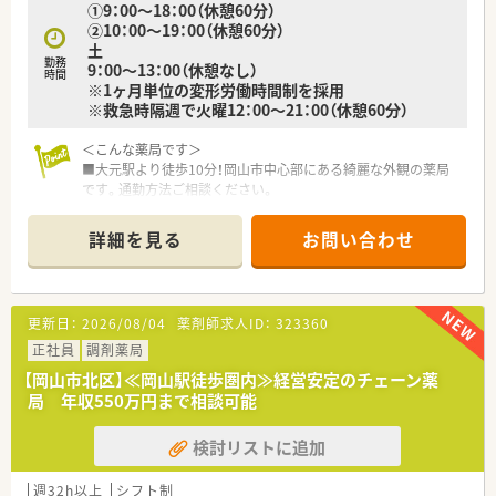
①9：00～18：00（休憩60分）
て発表したり勉強会の形式も様々です。職員の知識の向上と、ス
②10：00～19：00（休憩60分）
キルアップを目標に、勉強会を重ねています。学会などは自由参
土
加をとられています。
勤務
9：00～13：00（休憩なし）
時間
※1ヶ月単位の変形労働時間制を採用
※救急時隔週で火曜12：00～21：00（休憩60分）
＜こんな薬局です＞
■大元駅より徒歩10分！岡山市中心部にある綺麗な外観の薬局
です。通勤方法ご相談ください。
■待合室も清潔感があり、居心地よく働くことができます。
■処方箋の読み取りにはQRコードを利用しており、自動散薬分
詳細を見る
お問い合わせ
包機、薬袋発行機、全自動錠剤分包機もあります。調剤設備を整
えることで調剤業務のスピード化に成功しています。
＜業務内容＞
更新日：
2026/08/04
薬剤師求人ID：
323360
■処方箋による調剤業務、服薬指導、薬剤情報の提供など
■精神科をメインで処方応需しています。応需処方箋枚数は125
正社員
調剤薬局
枚/日程度、薬剤師6名在籍しています。
【岡山市北区】≪岡山駅徒歩圏内≫経営安定のチェーン薬
局 年収550万円まで相談可能
＜研修制度＞
■現場の先輩薬剤師より指導を受けて頂きます。
検討リストに追加
＜法人特徴＞
■岡山県内の病院門前に3店舗展開している地元の調剤薬局で
週32h以上
シフト制