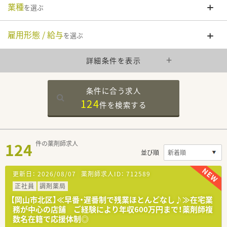
業種
を選ぶ
雇用形態 / 給与
を選ぶ
詳細条件を表示
条件に合う求人
124
件を
検索する
124
件の薬剤師求人
並び順
更新日：
2026/08/07
薬剤師求人ID：
712589
正社員
調剤薬局
【岡山市北区】≪早番・遅番制で残業ほとんどなし♪≫在宅業
務が中心の店舗 ご経験により年収600万円まで！薬剤師複
数名在籍で応援体制◎