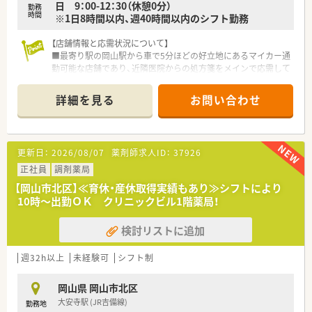
日 9：00-12：30（休憩0分）
勤務
時間
※1日8時間以内、週40時間以内のシフト勤務
【店舗情報と応需状況について】
■最寄り駅の岡山駅から車で5分ほどの好立地にあるマイカー通
勤可能な店舗であり、近隣医院からの処方箋をメインで応需して
います。
■呼吸器科や内科、外科、小児科、消化器科の処方箋を1日あたり
詳細を見る
お問い合わせ
約60から120枚ほど応需しており幅広い知識を身につけられま
す。
■常勤薬剤師2名とパート薬剤師1名、総務2名を含む事務員5名
が在籍しており、ゆとりを持った人員体制で業務に対応していま
更新日：
2026/08/07
薬剤師求人ID：
37926
す。
正社員
調剤薬局
【募集背景と求める人物像について】
【岡山市北区】≪育休・産休取得実績もあり≫シフトにより
■常勤薬剤師が退職したことによる欠員補充のための急募案件
10時～出勤ＯＫ クリニックビル1階薬局！
であり、いち早く現場でご活躍いただける方を積極的に採用して
います。
検討リストに追加
■年収面だけではなく、医療従事者としての自覚を持ち、スキル
や経験を積極的に伸ばしていきたいという向上心のある方を求
めています。
週32h以上
未経験可
シフト制
■これまでの経験を活かして地域医療に貢献したいという、仕事
に対する強い熱意を持つ方にぜひ応募していただきたいと考え
岡山県 岡山市北区
ています。
大安寺駅 (JR吉備線)
勤務地