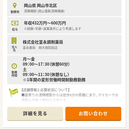
■社内研修制度としてサンデーセミナー（サンゼミ/毎月第3日曜
岡山県 岡山市北区
日開催）を実施されています。
清輝橋駅 (岡山電軌清輝橋線)
勤務地
薬剤師認定制度認証機構（CPC）に認証された認定薬剤師研修
で
年収432万円～600万円
社内外からも参加される方も多く、多角的な生涯教育の場を提
供されています。
※経験・年齢・就業条件により考慮します
給与
■あゆみの会に加入されています。e-ラーニング・集合研修など
利用が可能です。
株式会社富永調剤薬局
法人
富永薬局 岡大病院前店
＜法人特徴＞
名
■富永薬局グループは岡山市、倉敷市、玉野市で展開されていま
月～金
す。
09：00～17：30（休憩60分）
会社設立から30年以上。地域の認知度が非常に高く、
土
総合門前から医療モール・クリニックマンツーなど多様な薬局
勤務
09：00～11：30（休憩なし）
を展開。
時間
※1年間の変形労働時間制勤務勤務
介護事業も展開しており、岡山県内でも有数の在宅医療に強い
法人です。
【店舗情報と応需状況について】
■店舗を4つのブロックに分け、ブロック長が所属し、
■最寄りの清輝橋駅からは徒歩8分の距離にあり、マイカーでの
各ブロックに必ず1人は応援対応が可能な薬剤師さんがいる人
通勤も可能で便利な立地です。
員体制です。
■総合病院の門前に位置し、多岐にわたる科目の処方箋を1日平
■人事担当者も専任でいらっしゃいます。
均40枚ほど応需しています。
薬剤師の方が働きやすい環境作りに会社全体で取り組まれて
詳細を見る
お問い合わせ
■複数名の薬剤師が在籍しており、協力しながらスムーズに調剤
います。
業務を進められる環境です。
■社内にはシステム部があり、薬歴・レセコンなどは自社開発を
されています。