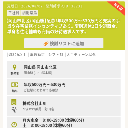
【募集背景と求める人物像について】
■システムサポートチームが社内にあるため、小回りの利く利点
更新日：
2026/08/07
薬剤師求人ID：
38231
■今後の店舗展開や体制強化を見据えた定期採用であり、即戦力
を生かし、
となる方を急募しています。
正社員
調剤薬局
実店舗からの意見の吸い上げや急なエラー対応も社内で完結
■未経験の方でも相談可能で、幅広い処方科目に触れながら成長
が可能です。
【岡山市北区/岡山駅】急募！年収500万～530万円と充実の手
したい意欲的な方を求めています。
■福利厚生が充実しています。
当や在宅業務インセンティブあり。変則週休2日や退職金、
■在宅医療にも積極的に取り組んでおり、多職種と連携しながら
資格取得支援制度はもちろん、リフレッシュトラベル奨励金制
単身者住宅補助も完備の好待遇求人です。
地域貢献したい方を歓迎します。
度・
育児休業制度・同好会支援制度などが完備されています。
検討リストに追加
【法人特徴について】
■リフレッシュトラベル奨励金
■岡山県内で20店舗以上を展開し、医療と介護のトータルケア
旅行をされる際、会社申請をすると補助対象となります。
を提供する地域密着型の企業です。
（海外旅行3万円以内、国内旅行2万円以内）
週32h以上
車通勤可
シフト制
大手チェーン以外
■総合病院門前からクリニック門前まで多様な店舗形態を持ち、
パート勤務の方も申請可能で帰省時に利用される方もおられ
次世代型薬局を目指しています。
ます。
岡山県 岡山市北区
■社内にシステム部を擁し、現場の声を反映した独自のレセコン
岡山駅 (JR山陽本線)
勤務地
や薬歴を開発・運用しています。
＜こんな方におすすめ＞
■複数店舗で経験を積みたいなど多店舗展開ならではの働き方
年収500万円～530万円
【こんな取り組みをしています】
に興味のある方。
■介護事業や高齢者向けの弁当宅配サービスを展開し、地域の皆
■ライフスタイルに合わせて長期的にご勤務したい方。
ご経験にあわせて応相談
給与
様の生活を多角的にサポートします。
■チームワークの良い職場なのでコミュニケーションを大切に
■資格取得支援として、認定薬剤師などのテキスト代や受験料を
されたい方にもおすすめ。
株式会社山川
合格後に会社が全額補助しています。
法人
やまかわ薬局 野田店
■リフレッシュトラベル奨励金制度を導入し、旅行費用の補助を
名
通じてスタッフの休息を応援します。
月火水金 8：00-19：00（休憩60分）
土 8：00-18：00（休憩60分）