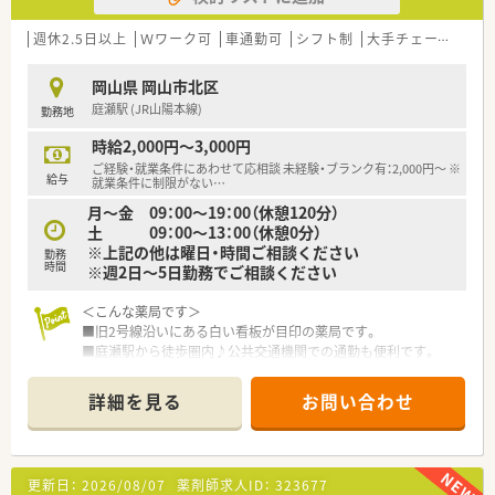
り組んでいます。
週休2.5日以上
Ｗワーク可
車通勤可
シフト制
大手チェーン以外
＜こんな方にもおすすめ＞
■調剤ご経験者
岡山県 岡山市北区
■内科・循環器科ご経験者
庭瀬駅 (JR山陽本線)
勤務地
■地域に根差した薬局で働きたい方
■フルタイム勤務が難しく、ライフスタイルに合わせシフトご相
時給2,000円～3,000円
談されたい方
ご経験・就業条件にあわせて応相談 未経験・ブランク有：2,000円～ ※
給与
就業条件に制限がない
…
＜法人特徴＞
月～金 09：00～19：00（休憩120分）
■岡山市及び新見市に計3店舗展開している薬局です。
土 09：00～13：00（休憩0分）
地域に根差した薬局で働きたい方にオススメ！あかり薬局から
※上記の他は曜日・時間ご相談ください
独立したグループ会社となります。
勤務
時間
※週2日～5日勤務でご相談ください
■外来業務のみでなく、在宅やOTC相談、健康セミナーを実施さ
れています。
＜こんな薬局です＞
登録販売者の資格を取得されている医療事務の方も多く、持ち
■旧2号線沿いにある白い看板が目印の薬局です。
回りで健康情報の発信も行っています。会社全体で地域の皆様
■庭瀬駅から徒歩圏内♪公共交通機関での通勤も便利です。
の健康や医療に貢献に取り組まれています。
＜業務内容＞
詳細を見る
お問い合わせ
■内科を中心に幅広く応需しています。
■処方箋は1日80枚程度です。
■在宅も行っておりますが、予製を中心にお任せいたします。
更新日：
2026/08/07
薬剤師求人ID：
323677
＜研修制度＞