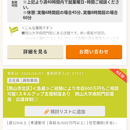
※上記より週40時間内で就業曜日・時間ご相談くださ
勤務
時間
い。
※休憩：実働6時間超の場合45分、実働8時間超の場合
60分
＜こんな薬局です＞
■岡山大学病院門前にある店舗です。赤い看板が目印。
15ｍほど離れたところにグループ店舗の富永薬局カインド大
学町店があります。
■駐車場は2か所あり、満車の際はカインド大学町店の駐車場を
詳細を見る
お問い合わせ
利用することもできます。
■店内には栄養補助食品だけでなく、介護用の靴や杖なども取り
扱いがあります。
患者様の状況に応じてご提案ができるようになっています。
更新日：
2026/08/07
薬剤師求人ID：
87517
＜業務内容＞
正社員
調剤薬局
■調剤・投薬・監査など外来対応がメインです。
【岡山市北区】≪急募≫ご経験により年収600万円もご相談
■岡山大学病院からの処方箋がメインとなりますので幅広い処
可能！スキルアップ支援制度あり 岡山大学病院門前薬
方に触れることができスキルアップにもつながります。
局 応援体制◎
■処方箋枚数は40枚/日平均となります。
検討リストに追加
＜研修制度＞
■ご入職後は配属先店舗での実務研修がメインとなります。
■資格取得を応援するスキルアップ支援制度がございます。
週32h以上
車通勤可
高給与(600万円以上)
住宅補助(手当)あり
認
テキスト代、受験料が資格取得後会社にてご負担頂けます。