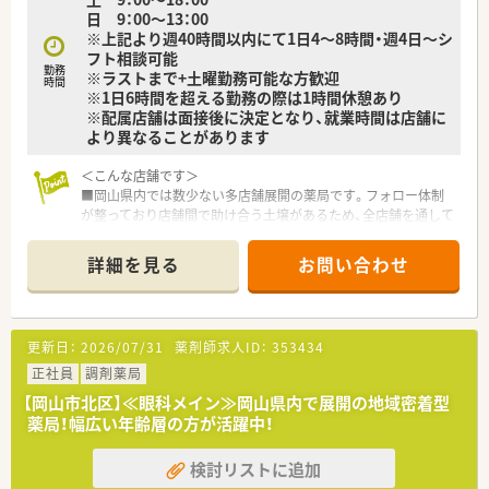
【求人情報について】
日 9：00～13：00
■正社員薬剤師として年収450万円から550万円の提示が可能で
※上記より週40時間以内にて1日4～8時間・週4日～シ
あり、これまでの職務経験やスキルを正当に評価し決定いたしま
フト相談可能
す。
勤務
※ラストまで+土曜勤務可能な方歓迎
■給与体系は年俸制と月給賞与制から選択することが可能であ
時間
※1日6時間を超える勤務の際は1時間休憩あり
り、個人のライフスタイルや貯蓄計画に合わせた契約が選択でき
※配属店舗は面接後に決定となり、就業時間は店舗に
ます。
より異なることがあります
■薬剤師会の入会費用は会社が全額負担するほか、認定薬剤師取
得のためのeラーニングも割安で受講できるなど支援が充実して
＜こんな店舗です＞
います。
■岡山県内では数少ない多店舗展開の薬局です。フォロー体制
が整っており店舗間で助け合う土壌があるため、全店舗を通して
様々なライフスタイルの方がご勤務されています。子育て中の
方も歓迎！
詳細を見る
お問い合わせ
■最寄り駅より徒歩12分。ドラッグストアならではの広々とし
た駐車場もついており、マイカー通勤が便利な立地です。
■隣接する医院より耳鼻科や眼科応需しているほか、広域からも
処方箋応需しています。お買い物に来られたお客様からの相談
更新日：
2026/07/31
薬剤師求人ID：
353434
を受けるのもドラッグストア併設店ならではの魅力です。
正社員
調剤薬局
＜会社の特徴＞
【岡山市北区】≪眼科メイン≫岡山県内で展開の地域密着型
■中四国に200店舗以上展開する大手ドラッグストアです。さら
薬局！幅広い年齢層の方が活躍中！
に増加中で成長性がある企業です。
■近年、関西方面にも店舗展開をしています。
検討リストに追加
■ドラッグストア併設調剤薬局を40店舗以上展開。