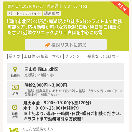
事務スタッフ2名とともに協力し合いながら日々の業務に励んで
更新日：
2026/08/07
薬剤師求人ID：
657162
います。
パート・アルバイト
調剤薬局
【募集背景と求める人物像について】
【岡山市北区】≪駅近・庭瀬駅より徒歩5分≫ラストまで勤務
■法人の将来を担う中核メンバーを育成するための定期採用で
可能な方、応援勤務が可能な方歓迎！日数・曜日等ご相談く
あり、特に20代から40代の正社員薬剤師を1名限定で急募してい
ださい！近隣クリニックより耳鼻科を中心に応需
ます。
■在宅医療に興味があり患者様一人ひとりと深く関わりたい方
検討リストに追加
や、地域に無くてはならない存在を目指して前向きに努力できる
方を求めます。
■調剤経験の有無よりも人柄や意欲を重視しており、周囲のスタ
駅チカ
土日休み(相談可含む)
ブランク可
残業なし(ほぼなし含む)
ッフと円滑なコミュニケーションを図りながら協調性を持って
働ける方です。
岡山県 岡山市北区
庭瀬駅 (JR山陽本線)
勤務地
【法人特徴について】
■大正6年創業という100年以上の歴史を誇る老舗法人であり、
時給2,000円～3,000円
岡山県玉野市や岡山市南区を中心に多角的な地域支援事業を展
ご経験・就業条件にあわせて応相談 未経験・ブランク有：2,000円～ ※
開します。
給与
就業条件に制限がない
…
■「薬剤師としてやりたいことを見つけて取り組んでほしい」と
月火水金 9：00～19：00(休憩120分）
いう方針を掲げ、従業員の主体性と職能の発揮を全力でバックア
木土 9：00～13：00（休憩0分）
ップします。
※上記より、週3日～時間・日数・曜日ご相談ください。
■社内SEが在籍しており独自のシステム構築が可能なほか、移
勤務
時間
※ラストまで勤務可能な方歓迎！
動販売車や見守りサービスなど薬局の枠を超えた活動にも注力
しています。
＜こんな薬局です＞