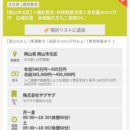
■先輩社員が丁寧に指導いたします。
正社員
調剤薬局
■医薬品メーカーによる勉強会も実施しています。
【岡山市北区】≪福利厚生・研修制度充実≫年収最大655万
円 広域応需 未経験の方もご相談OK♪
＜法人特徴＞
■岡山で4店舗展開されています。
検討リストに追加
地域に密着した薬局です。
■社長も薬剤師なので、お子様のこと・ご家庭のことなど、いざ
という時のお休みも流動的に対応して頂けるので安心です。
週32h以上
車通勤可
高給与(600万円以上)
教育制度あり
シフト制
■希望者は研修会、勉強会への参加も可能です。
岡山県 岡山市北区
＜こんな方にもオススメ＞
大元駅 (JR宇野線)
勤務地
■公共交通機関での通勤を希望される方
■午後のみの勤務を希望される方
年収540万円～655万円
月給365,000円～430,000円
少しでも気になった方はお問い合わせくださいませ
給与
※ご経験や面接等により応相談 ≪想定年収≫ 新卒：540万円 20代：
540万円～590万円
…
株式会社ザグザグ
法人
ザグザグ薬局大元店
名
月～金
09：00～18：30（休憩60分）
土
勤務
09：00～18：00（休憩60分）
時間