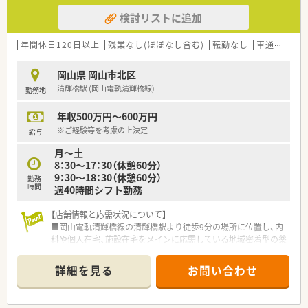
検討リストに追加
年間休日120日以上
残業なし(ほぼなし含む)
転勤なし
車通勤可
高
岡山県 岡山市北区
清輝橋駅 (岡山電軌清輝橋線)
勤務地
年収500万円～600万円
※ご経験等を考慮の上決定
給与
月～土
8：30～17：30（休憩60分）
9：30～18：30（休憩60分）
勤務
時間
週40時間シフト勤務
【店舗情報と応需状況について】
■岡山電軌清輝橋線の清輝橋駅より徒歩9分の場所に位置し、内
科や個人在宅、施設在宅をメインに応需している地域密着型の薬
局です。
■1日あたりの処方箋応需枚数は約50枚となっており、月間では
詳細を見る
お問い合わせ
900枚から1,000枚程度の処方箋を丁寧に対応している実績があ
ります。
■勤務薬剤師は20代から50代まで幅広い層が5名在籍しており、