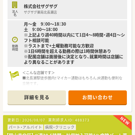
株式会社ザグザグ
法人
ザグザグ薬局北長瀬店
名
月～金 9：00～18：30
土 9：00～18：00
※上記より週40時間以内にて1日4～8時間・週4日～シ
フト相談可能
※ラストまで+土曜勤務可能な方歓迎
勤務
時間
※1日6時間を超える勤務の際は1時間休憩あり
※配属店舗は面接後に決定となり、就業時間は店舗に
より異なることがあります
＜こんな店舗です＞
■北長瀬駅徒歩圏内！マイカー通勤はもちろんJR通勤も便利な
立地です。
■岡山県内では数少ない多店舗展開の薬局です。フォロー体制
が整っているため全店舗を通して様々なライフスタイルの方が
詳細を見る
お問い合わせ
ご勤務されています。
■広域より応需されており幅広い処方に触れることができま
す。OTC販売に興味がある方にもおすすめ！
更新日：
2026/08/07
薬剤師求人ID：
488373
＜会社の特徴＞
■中四国に200店舗以上展開する大手ドラッグストアです。さら
パート・アルバイト
病院・クリニック
に増加中で成長性がある企業です。