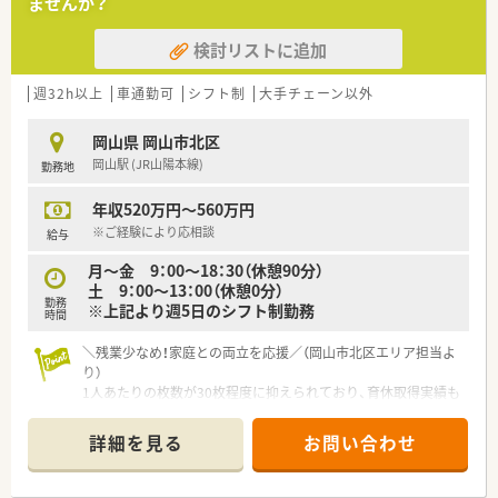
ませんか？
■国道53号線沿い！岡山駅より3km圏内にある調剤薬局です。黒
のモダンな外壁が目印です。
検討リストに追加
■投薬台は4カウンターあり、スムーズな投薬を実現されていま
す。
■AI調剤ロボット・一包化監査システムが導入されています。
週32h以上
車通勤可
シフト制
大手チェーン以外
■162床の隣接病院がメイン応需先となります。
岡山県 岡山市北区
＜業務内容＞
岡山駅 (JR山陽本線)
勤務地
■処方箋による調剤業務、服薬指導、薬剤情報の提供など
■婦人科や泌尿器科を中心にほとんどの科目を応需対応
年収520万円～560万円
■処方箋受付は午後には落ち着きます。
※ご経験により応相談
給与
〈法人概要〉
月～金 9：00～18：30（休憩90分）
■岡山県・鳥取県に3店舗展開されているチェーン調剤薬局で
土 9：00～13：00（休憩0分）
す。
勤務
※上記より週5日のシフト制勤務
■隣接病院と近隣クリニックがメイン応需先となります。
時間
■常に最新の医療と薬の知識の習得、コミュニケーション能力の
向上を目的として、研修制度の充実と支援を行っています。
＼残業少なめ！家庭との両立を応援／（岡山市北区エリア担当よ
り）
1人あたりの枚数が30枚程度に抑えられており、育休取得実績も
豊富です。自分の時間や家族を大切にしながら、長く安定して働
ける環境が整っています。
詳細を見る
お問い合わせ
【店舗情報と応需状況について】
■岡山駅から車で16分程度の場所に位置しており、内科メイン