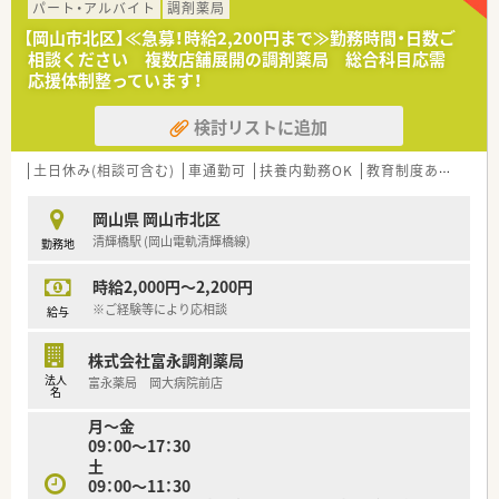
パート・アルバイト
調剤薬局
■研修講師や在宅の推進、リクルーターなど、興味があれば調剤
以外の取組に参加することができます。
【岡山市北区】≪急募！時給2,200円まで≫勤務時間・日数ご
■薬剤師の人員配置については、1人当たりの処方箋枚数が1日
相談ください 複数店舗展開の調剤薬局 総合科目応需
20～25枚程度になるように配置されてます。
応援体制整っています！
余裕をもった人員配置で患者さまの対応にしっかりと時間を
使うことができます。
検討リストに追加
＜こんな方にオススメ＞
土日休み(相談可含む)
車通勤可
扶養内勤務OK
教育制度あり
シフ
■調剤業務をメインとし服薬指導とともにOTC商材の提案もし
たい方
■生活に密着したアドバイスができる薬剤師になりたい方
岡山県 岡山市北区
■調剤業務とOTC業務の両方に興味があり、薬剤師としての幅を
清輝橋駅 (岡山電軌清輝橋線)
勤務地
広げたい方
■店舗の皆で目標に向かってがんばりたい方
時給2,000円～2,200円
※ご経験等により応相談
給与
株式会社富永調剤薬局
法人
富永薬局 岡大病院前店
名
月～金
09：00～17：30
土
09：00～11：30