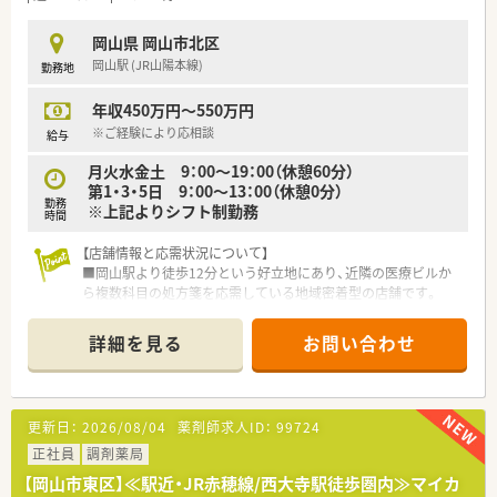
す。
■面対応店舗を目指し、患者様対応を大切にされています。
岡山県 岡山市北区
■社内のモチベーションアップのため、メリハリをつけた勤務管
岡山駅 (JR山陽本線)
勤務地
理・評価制度も整えられました。
■定期的社員勉強会実施されています。
年収450万円～550万円
毎週木曜朝に、職員勉強会を行っています。局外より講師(ドク
ター等)をお招きして講演頂いたり、職員が独自にテーマを考え
※ご経験により応相談
給与
て発表したり勉強会の形式も様々です。職員の知識の向上と、ス
月火水金土 9：00～19：00（休憩60分）
キルアップを目標に、勉強会を重ねています。学会などは自由参
第1・3・5日 9：00～13：00（休憩0分）
加をとられています。
勤務
※上記よりシフト制勤務
時間
＜こんな方におすすめ＞
■平日のみ勤務を希望される方
【店舗情報と応需状況について】
■精神科に対する専門知識を深めたい方
■岡山駅より徒歩12分という好立地にあり、近隣の医療ビルか
ら複数科目の処方箋を応需している地域密着型の店舗です。
■主な応需科目は心療内科や形成外科、外科、産婦人科などで、1
日あたりの平均処方箋枚数は40枚から50枚程度です。
詳細を見る
お問い合わせ
■薬剤師は常勤3名と事務員1名の体制となっており、少人数な
がらチームワークを大切にして日々の業務に励んでいます。
【募集背景と求める人物像について】
更新日：
2026/08/04
薬剤師求人ID：
99724
■岡山市街地における体制強化を目的とした増員募集であり、即
戦力として活躍いただける方を現在急募しています。
正社員
調剤薬局
■医療従事者としての責任感を持ち、周囲のスタッフと協力しな
【岡山市東区】≪駅近・JR赤穂線/西大寺駅徒歩圏内≫マイカ
がら円滑なコミュニケーションを図れる方を求めています。