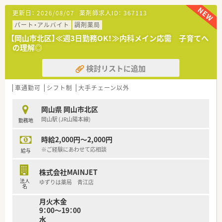
の処方箋を応需している地域密着型の店舗です。
更新日：
2026/08/07
薬剤師求人ID：
367113
■1人あたりの処方箋枚数は1日30枚程度とゆとりがあり、一人
ひとりの患者様と丁寧に向き合える環境です。
パート・アルバイト
調剤薬局
■内科医院からの処方箋がメインのため、幅広い疾患への対応力
【岡山市北区】≪週3日勤務OK！≫内科メイン応需 子育てへ
が身につき、薬理学的な知識も深く追求できます。
の理解◎
【募集背景と求める人物像について】
検討リストに追加
■今回は欠員補充と定年退職に伴う募集であり、店舗を長期間に
わたって盛り上げてくださる方を求めています。
■対人業務に肯定的な考えを持ち、周囲とのチームワークを大切
車通勤可
シフト制
大手チェーン以外
にしながら思いやりを持って動ける方を歓迎します。
■常に自発的な姿勢で業務に取り組、地域住民の健康を支えるた
岡山県 岡山市北区
めに自ら行動できる薬剤師の方を募集します。
岡山駅 (JR山陽本線)
勤務地
【法人特徴について】
時給2,000円～2,000円
■岡山県内に6店舗を展開している安定した法人で、代表は県薬
剤師会の副会長も務める業界の重鎮となります。
※ご経験にあわせて応相談
給与
■外部コンサルタントを導入して業務改善に努めており、他社に
勝つための戦略を全社員で考える風土があります。
株式会社MAINJET
■現場には委員会制度を導入しており、効率化やチーム力の強化
法人
ゆずりは薬局 青江店
に向けて現場の意見を積極的に取り入れています。
名
月火木金
【職場環境と雰囲気】
9：00～19：00
■会社の若返り化に成功しており、平均年齢は30代後半と活気
水
あふれるメンバーが中心となって活躍しています。