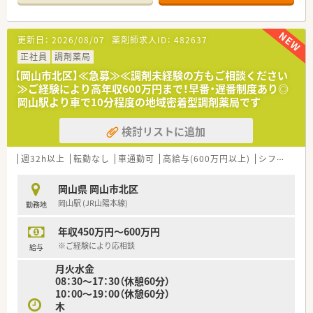
■入院及び一般外来における調剤業務、服薬指導、薬剤情報の提
広げたい方
供など
■店舗の皆で目標に向かってがんばりたい方
更新日：
2026/08/07
薬剤師求人ID：
482637
＜研修制度＞
■現場の先輩薬剤師より指導を受けて頂きます。
正社員
調剤薬局
■調剤未経験・病院未経験の方も歓迎！
【岡山市北区】≪急募≫≪調剤未経験の方もご相談ください
≫ご経験により高年収600万円まで！早番・遅番制度あり◎
＜法人特徴＞
岡山駅より車で10分程度の地域密着型調剤薬局です
■乳がん・消化器がん治療の中核病院として地域に貢献し、なか
でも乳がん手術の症例数は常に県内トップクラスを誇っていま
検討リストに追加
す。
＜こんな方にもオススメ＞
週32h以上
転勤なし
車通勤可
高給与(600万円以上)
シフト制
大
■婦人科系において専門的な知識を深めたい方
■調剤経験の浅い方 など
岡山県 岡山市北区
岡山駅 (JR山陽本線)
勤務地
年収450万円～600万円
※ご経験により応相談
給与
月火水金
08：30～17：30（休憩60分）
10：00～19：00（休憩60分）
木