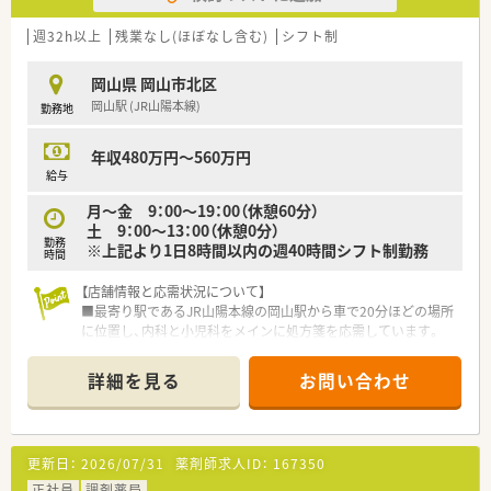
す。
■在宅医療やオンライン服薬サポートをいち早く取り入れてお
週32h以上
残業なし(ほぼなし含む)
シフト制
り、時代のニーズに合わせた包括的なサポート体制を構築してい
ます。
岡山県 岡山市北区
【求人情報について】
岡山駅 (JR山陽本線)
勤務地
■正社員として年収550万円まで相談が可能となっており、これ
までのご経験や面接評価を考慮した上で給与条件を決定いたし
年収480万円～560万円
ます。
給与
■昇給は年1回、賞与は年2回で計3.5ヶ月分の支給実績があり、
安定した経営基盤のもとで長く安心して勤務を続けられます。
月～金 9：00～19：00（休憩60分）
■将来的なライフステージの変化に合わせた店舗間の異動相談
土 9：00～13：00（休憩0分）
も可能であり、キャリアを途絶えさせることなく働き続けられる
勤務
※上記より1日8時間以内の週40時間シフト制勤務
時間
環境です。
【店舗情報と応需状況について】
■最寄り駅であるJR山陽本線の岡山駅から車で20分ほどの場所
に位置し、内科と小児科をメインに処方箋を応需しています。
■処方箋の応需枚数は1日平均40枚ほどであり、薬剤師2名と事
務員1〜2名が常駐してゆとりある対応を行っています。
詳細を見る
お問い合わせ
■なかとう内科小児科医院からの処方が中心となっており、特定
の診療科を深く学びながら地域医療に貢献できる環境です。
【募集背景と求める人物像について】
更新日：
2026/07/31
薬剤師求人ID：
167350
■今後の店舗展開を見据えた組織体制強化のための増員募集で
あり、実務経験を活かして即戦力として活躍できる方を求めてい
正社員
調剤薬局