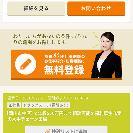
■1日あたりの処方箋応需枚数は30枚程度と比較的落ち着いて
詳細を見る
お問い合わせ
おり、薬剤師は常勤2名とパート1名の体制で手厚く対応をして
います。
■広域処方箋も受け付けているほかコンタクトレンズの指示箋
対応も行っており、眼科領域の専門性を深めるには最適な環境で
す。
わたしたちがあなたの条件にぴった
りの職場をお探しします。
【募集背景と求める人物像について】
■将来的な在宅業務の強化や店舗体制の充実を図るための募集
であり、車の運転が可能で前向きに業務へ取り組める方を求めて
います。
■給与条件などの待遇面だけでなく、医療従事者としてのスキル
アップや地域貢献にやりがいを感じられる方を特に歓迎いたし
ます。
■20代から50代まで幅広い世代の採用を検討しており、これま
での調剤経験を活かして即戦力として活躍いただける方を募集
します。
更新日：
2026/07/31
薬剤師求人ID：
326659
【法人特徴について】
正社員
ドラッグストア(調剤あり)
■岡山市を中心に10店舗を展開している地元密着型のチェーン
薬局であり、「身近なお店」として地域住民の健康を支えていま
【岡山市中区】≪年収550万円まで相談可能≫福利厚生充実
す。
の大手チェーン薬局
■医薬品のみならず福祉用具や化粧品の販売も手掛け、健康から
オシャレまで多角的なアドバイスができる薬局を目指していま
検討リストに追加