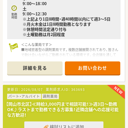
9：00～18：00
■勤続年数が長いベテランから若手まで幅広く在籍しており、困
土
った時にすぐ相談できる風通しの良さが自慢です。
9：00～12：30
勤務
■男女問わず働きやすい制度が整っており、実際に6名の社員が
時間
※上記より1日8時間・週40時間以内にて週3～5日
育児休暇を取得した実績があるため安心です。
※月火木金は1日8時間勤務となります
※休憩時間法定通り付与
※土曜勤務は月2回程度
＜こんな薬局です＞
■地域密着型の調剤薬局です。複数店舗展開されており、皆さん
で助け合いながらご勤務されている環境です。全店舗を通して
子育て中の方もご活躍！
■最寄り駅より車で4分程度の距離に店舗がございます。大きな
詳細を見る
お問い合わせ
病院や飲食店などが立ち並ぶ岡山市の中心部に位置しているた
め通勤も便利です。
■明るく清潔感のある店舗でナチュラルモダンな外観が特徴で
す。
更新日：
2026/08/07
薬剤師求人ID：
363693
＜業務内容＞
パート・アルバイト
調剤薬局
■近隣クリニックより内科・循環器内科を応需しています。
【岡山市北区】≪時給3,000円まで相談可能！≫週3日～勤務
■処方箋枚数は約60枚/日程度です。
OK♪ラストまで勤務できる方募集！近隣店舗への応援可能
な方歓迎！
＜研修体制＞
■定期的な社内勉強会やメーカー勉強会がございます。
検討リストに追加
■年2回は接遇セミナーを実施し、サービススキルの向上にも取