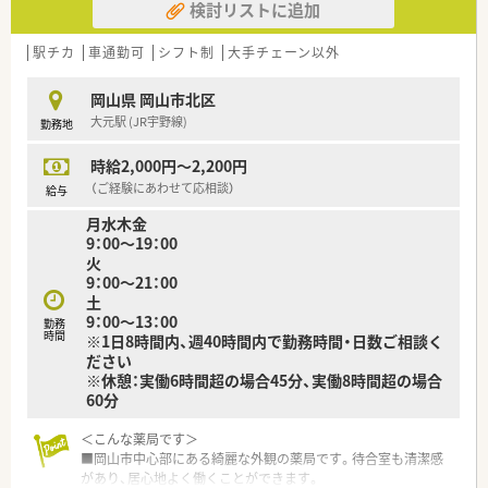
検討リストに追加
■チームワークを大切にしながら、周囲のスタッフや患者様に対
して思いやりを持って接することができる方を求めています。
■対人業務に肯定的な考えを持ち、地域の方々の健康相談にも親
駅チカ
車通勤可
シフト制
大手チェーン以外
身になって対応いただける方を積極的にお迎えいたします。
岡山県 岡山市北区
【法人特徴について】
大元駅 (JR宇野線)
勤務地
■調剤業務のみならず、介護相談や学校等への出前講習会など、
地域に根ざした活動に積極的に取り組んでいる企業です。
時給2,000円～2,200円
■コンサルタントを導入して業務効率化を追求しており、委員会
制度を通じて全従業員がより良い職場作りに参加しています。
（ご経験にあわせて応相談）
給与
■薬剤師の平均年齢は30代後半と若返りに成功しており、風通
月水木金
しの良い組織文化が定着率の高さにも繋がっています。
9：00～19：00
火
【求人情報について】
9：00～21：00
■年収は500万円から550万円の範囲内で、これまでのご経験や
土
スキルを最大限に考慮して個別に決定させていただきます。
9：00～13：00
■週32時間以上の勤務から相談可能なシフト制を導入してお
勤務
時間
※1日8時間内、週40時間内で勤務時間・日数ご相談く
り、それぞれの生活スタイルに合わせた柔軟な働き方が可能で
ださい
す。
※休憩：実働6時間超の場合45分、実働8時間超の場合
■昇給は年1回、賞与は年2回支給される実績があり、日々の頑張
60分
りがしっかりと収入に反映される安定した待遇面が魅力です。
＜こんな薬局です＞
■岡山市中心部にある綺麗な外観の薬局です。待合室も清潔感
があり、居心地よく働くことができます。