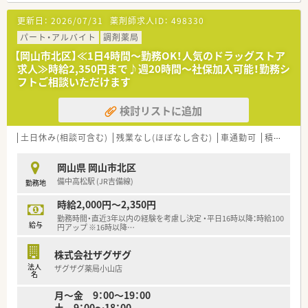
おり、安全かつ迅速な調剤業務を多職種のスタッフと連携して行
更新日：
2026/07/31
薬剤師求人ID：
498330
います。
パート・アルバイト
調剤薬局
【募集背景と求める人物像について】
【岡山市北区】≪1日4時間～勤務OK！人気のドラッグストア
■地域密着のサービス体制をさらに強化するための増員募集で
求人≫時給2,350円まで♪週20時間～社保加入可能！勤務シ
あり、医療従事者としての責任感を持ち周囲と協力できる方を求
フトご相談いただけます
めています。 ■20代から40代の若手・中堅層を中心に幅広く相
談可能であり、これまでのご経験を活かして即戦力として活躍で
検討リストに追加
きる方を急募しています。
■自身の長所を活かしながらチームとして連携することを大切
にしており、向上心を持って新たな技術の習得に励める方を歓迎
土日休み(相談可含む)
残業なし(ほぼなし含む)
車通勤可
積雪なし
いたします。
岡山県 岡山市北区
【法人特徴について】
備中高松駅 (JR吉備線)
勤務地
■岡山県内を中心に15店舗を展開する地元密着型のチェーンで
あり、調剤事業のほかに自社で介護事業も運営しているのが強み
時給2,000円～2,350円
です。
勤務時間・直近3年以内の経験を考慮し決定 ・平日16時以降：時給100
■機械化による業務効率化を積極的に進めており、将来のオンラ
給与
円アップ ※16時以降
…
イン服薬指導に向けたいち早い設備導入など先見性のある法人
です。
株式会社ザグザグ
■全店舗の健康サポート機能充実を目指しており、地域ケア会議
法人
ザグザグ薬局小山店
への参加や他職種との地域ケア連携を組織全体で推進していま
名
す。
月～金 9：00～19：00
土 9：00～18：00