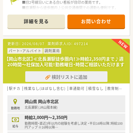
■旧2号線沿いにある白い看板が目印の薬局です。
【求人情報について】
■庭瀬駅から徒歩圏内♪公共交通機関での通勤も便利です。
■想定年収は500万円から600万円となっており、ご本人の経験
やスキルを考慮した上で、納得感のある給与条件を個別に提示し
＜業務内容＞
ます。
詳細を見る
お問い合わせ
■耳鼻科クリニックメイン応需です。
■正社員のみの募集となっており、住宅手当や退職金制度、資格
■処方箋は1日80～100枚程度です。
取得支援制度など、長期的に安心して勤務できる福利厚生が整っ
ています。
＜研修制度＞
■2025年5月末までに採用が確定した場合には特別な成果報酬
更新日：
2026/08/07
薬剤師求人ID：
497214
■先輩社員が丁寧に指導いたします。
体系が適用されるなど、法人側も新たな仲間を迎え入れる準備が
■医薬品メーカーによる勉強会も実施しています。
パート・アルバイト
調剤薬局
万全です。
【岡山市北区】≪北長瀬駅徒歩圏内！≫時給2,350円まで♪週
＜法人特徴＞
20時間～社保加入可能！勤務曜日・時間ご相談いただけます
■岡山で4店舗展開されています。
地域に密着した薬局です。
検討リストに追加
■社長も薬剤師なので、お子様のこと・ご家庭のことなど、いざ
という時のお休みも流動的に対応して頂けるので安心です。
■希望者は研修会、勉強会への参加も可能です。
駅チカ
残業なし(ほぼなし含む)
車通勤可
積雪なし
教育制度あり
＜こんな方にもオススメ＞
岡山県 岡山市北区
■公共交通機関での通勤を希望される方
北長瀬駅 (JR山陽本線)
勤務地
■午後のみの勤務を希望される方
時給2,000円～2,350円
少しでも気になった方はお問い合わせくださいませ
勤務時間・直近3年以内の経験を考慮し決定 ・平日16時以降：時給100
給与
円アップ ※16時以降
…