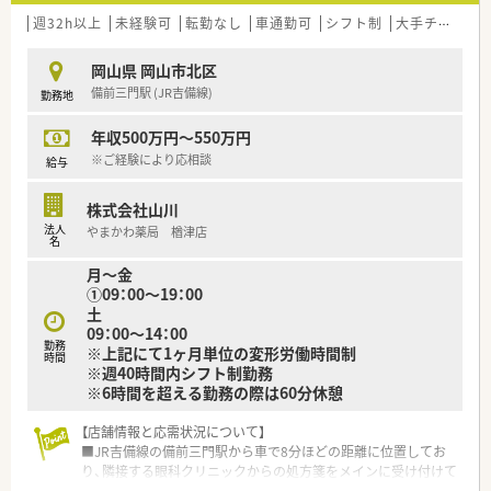
■店舗拡大に伴いキャリアアップできるポジションが多数あり！
頑張り次第で高給与も可能！
週32h以上
未経験可
転勤なし
車通勤可
シフト制
大手チェーン以外
■日用品から医薬品・化粧品まで、従業員割引制度など支出を減
らせる嬉しいメリットもたくさんあります！
岡山県 岡山市北区
■「暮らしに役立つことなら何でも取り組もう」をモットーに、
備前三門駅 (JR吉備線)
勤務地
認知症カフェなどの地域貢献活動を行っています。
■設備機器を全店舗統一しており、分包機・軟膏ねり機・PTP除包
年収500万円～550万円
機の他にバーコード照合監査システムを全店に導入していま
す。
※ご経験により応相談
給与
■月3日まで希望休を出すことが出来るため、プライベートの予
定が立てやすい環境が整っています。
株式会社山川
■研修講師や在宅の推進、リクルーターなど、興味があれば調剤
法人
やまかわ薬局 楢津店
以外の取組に参加することができます。
名
■薬剤師の人員配置については、1人当たりの処方箋枚数が1日
月～金
20～25枚程度になるように配置されてます。
①09：00～19：00
余裕をもった人員配置で患者さまの対応にしっかりと時間を
土
使うことができます。
09：00～14：00
勤務
※上記にて1ヶ月単位の変形労働時間制
＜こんな方にオススメ＞
時間
※週40時間内シフト制勤務
■調剤業務をメインとし服薬指導とともにOTC商材の提案もし
※6時間を超える勤務の際は60分休憩
たい方
■生活に密着したアドバイスができる薬剤師になりたい方
【店舗情報と応需状況について】
■調剤業務とOTC業務の両方に興味があり、薬剤師としての幅を
■JR吉備線の備前三門駅から車で8分ほどの距離に位置してお
広げたい方
り、隣接する眼科クリニックからの処方箋をメインに受け付けて
■店舗の皆で目標に向かってがんばりたい方
います。