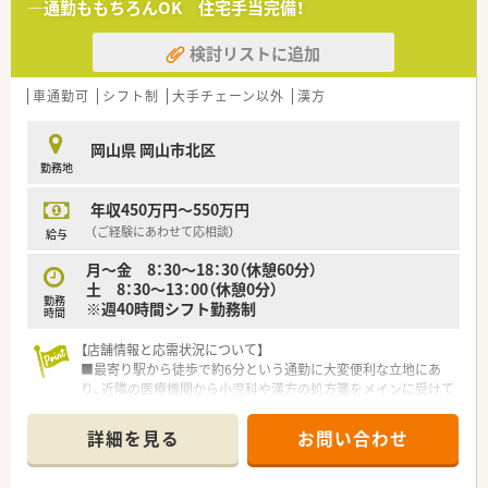
―通勤ももちろんOK 住宅手当完備！
■患者様に対して誠実に向き合える方や、新しい知識を意欲的に
吸収して成長し続けたいという意欲のある方を歓迎します。
検討リストに追加
【法人特徴について】
■岡山県内を中心に15店舗を展開しており、地域住民の健康を
車通勤可
シフト制
大手チェーン以外
漢方
支える健康サポート機能の充実を全店で推進しています。
■自社運営の介護事業と連携した地域ケア体制が強みであり、個
岡山県 岡山市北区
人在宅業務から施設対応まで幅広く手掛けています。
勤務地
■業務効率化のための機械化を積極的に進めており、オンライン
服薬指導に向けたいち早い設備導入も法人の特徴です。
年収450万円～550万円
【求人情報について】
（ご経験にあわせて応相談）
給与
■正社員薬剤師として年収450万円から550万円の提示が可能で
月～金 8：30～18：30（休憩60分）
あり、これまでのご経験を正当に評価して決定します。
土 8：30～13：00（休憩0分）
■年間休日は125日と業界内でも非常に多く、ワークライフバラ
勤務
※週40時間シフト勤務制
ンスを重視して働きたい方に最適な募集内容です。
時間
■入社後の教育体制が整っており、認定薬剤師の取得支援やeラ
ーニングの費用補助などスキルアップを強力に支援します。
【店舗情報と応需状況について】
■最寄り駅から徒歩で約6分という通勤に大変便利な立地にあ
り、近隣の医療機関から小児科や漢方の処方箋をメインに受けて
います。
■1日あたりの処方箋応需枚数は約40枚となっており、患者様一
詳細を見る
お問い合わせ
人ひとりに対して丁寧で細やかな服薬指導を行える環境が整っ
ています。
■自動薬袋プリンターや錠剤分包機などの最新設備を完備して