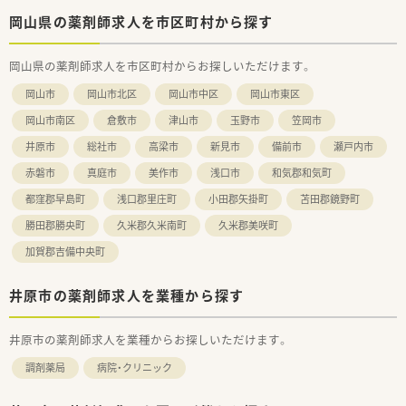
■在宅医療に興味のある方
■地元に根付いた企業で働きたい方
岡山県の薬剤師求人を市区町村から探す
岡山県の薬剤師求人を市区町村からお探しいただけます。
岡山市
岡山市北区
岡山市中区
岡山市東区
岡山市南区
倉敷市
津山市
玉野市
笠岡市
井原市
総社市
高梁市
新見市
備前市
瀬戸内市
赤磐市
真庭市
美作市
浅口市
和気郡和気町
都窪郡早島町
浅口郡里庄町
小田郡矢掛町
苫田郡鏡野町
勝田郡勝央町
久米郡久米南町
久米郡美咲町
加賀郡吉備中央町
井原市の薬剤師求人を業種から探す
井原市の薬剤師求人を業種からお探しいただけます。
調剤薬局
病院・クリニック