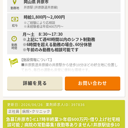
岡山県 井原市
法人です。
井原駅 (井原鉄道井原線)
勤務地
■全ての患者様が同等かつ上質な医療を受けることができるよ
う、笑顔をキーワードに患者様の為に何ができるかを常に考え、
時給1,800円～2,000円
日々の業務を行います。
※ご経験により応相談
■しっかりと基盤を固め、まずは保険薬局として患者さんに寄り
給与
※未経験者は年収400万円～
添って服薬指導を行う「かかりつけ薬局」になること。その上で
月～土 8：30～17：30
健康に関する相談窓口として地域の皆様の主体的な健康の維持・
※上記にて週40時間以内のシフト制勤務
増進を積極的に支援する「健康サポート薬局」を目指し、さらに
※6時間を超える勤務の場合、60分休憩
病院や介護施設などと連携を強化することで地域包括ケアにつ
勤務
時間
※午前のみ勤務も相談可能です
ながっていく事に重きを置いています。
■調剤事業にとどまらず、セルフメディケーションの推進・健康
【施設情報について】
拠点として情報の発信や健康イベント開催などの取り組みを行
■井原鉄道井原線の井原駅から徒歩10分ほどの好立地に位置し
っています。
ており、毎日の通勤も非常に便利な環境です。
■無菌調剤対応薬局の設置や関連会社の介護サービス事業を展
■内科や循環器科に加え小児科などの処方箋を幅広く診療して
開するサンキ・ウエルビィ（株）との連携、そして中国地方最大級
おり、地域医療の中核を担う環境で働けます。
の店舗網を生かし、地域の皆さまが安心して暮らせる街づくりを
詳細を見る
お問い合わせ
■現在は薬剤師常勤1名と調剤助手1名の少人数体制で業務を行
支援します。
っており、連携を取りながら業務を進めます。
＜こんな方にもおすすめ＞
【こんな取り組みをしています】
■キャリアアップを目指す方、自身のスキルを磨きたい方
更新日：
2026/06/26
薬剤師求人ID：
397836
■井原地区で初となる介護医療院を開設するなど、地域の医療ニ
■福利厚生・教育体制が整っている会社で働きたい方
ーズに合わせて新しい取り組みを積極的に行っています。
正社員
病院・クリニック
■透析医療やリハビリテーションなど専門性の高い医療サービ
急募【井原市】≪17時半終業≫年収600万円・借り上げ社宅相
スの提供にも力を入れ、地域医療の質を高めています。
談可能♪病院の常勤募集！夜勤等ありません！井原駅徒歩10
■在宅支援を含めた地域医療への貢献を重視しており、退院後の