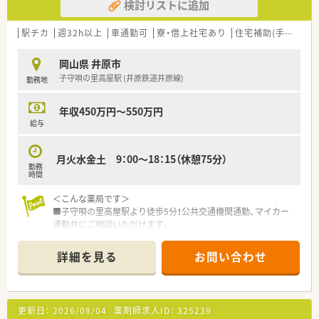
検討リストに追加
駅チカ
週32h以上
車通勤可
寮・借上社宅あり
住宅補助(手当)あり
岡山県 井原市
子守唄の里高屋駅 (井原鉄道井原線)
勤務地
年収450万円～550万円
給与
月火水金土 9：00～18：15（休憩75分）
勤務
時間
＜こんな薬局です＞
■子守唄の里高屋駅より徒歩5分！公共交通機関通勤、マイカー
通勤共にご相談いただけます。
■一軒家のようなおしゃれな外観です。広々とした駐車場も備
え付けられており、患者様にとって親切な店舗づくりをされてい
詳細を見る
お問い合わせ
ます。
■隣接する内・小児科クリニックよりメインで応需されていま
す。
更新日：
2026/08/04
薬剤師求人ID：
325239
＜業務内容＞