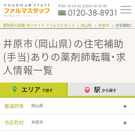
平日9：30-19：00 土日10：00-19：00
薬剤師の転職・求人サイト ファルマスタッフ
岡山県
井原市
住宅補助(手
井原市（岡山県）の住宅補助
(手当)あり
の薬剤師転職・求
人情報一覧
エリア
駅
で探す
から探す
都道府県
岡山県
市区町村
井原市