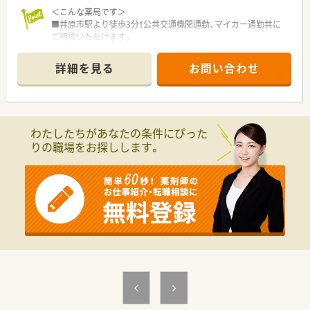
＜こんな薬局です＞
■井原市駅より徒歩3分！公共交通機関通勤、マイカー通勤共に
ご相談いただけます。
■マンションの1階に位置しています。
■隣接する病院より眼科・整形外科をメインで応需しています。
詳細を見る
お問い合わせ
■居宅在宅も積極的に行っている店舗です。
■薬剤師会認定基準薬局に認定されています。
＜業務内容＞
■処方箋による調剤業務、服薬指導、薬剤情報の提供など
わたしたちがあなたの条件にぴった
りの職場をお探しします。
＜研修制度＞
■現場の先輩薬剤師より指導を受けて頂きます。
＜法人特徴＞
■全9店舗展開中です。
岡山県井原市・笠岡市に7店、福岡県に2店舗を展開中。
■若いパワーで楽しい職場環境です。
スタッフの平均年齢は30代前半と非常に若く、新規出店も計画
中。在宅医療に興味がある方も積極募集しています。
■賞与は年3回支給！一人ひとりの頑張りをしっかりと評価して
くれる薬局です。
＜こんな方にもオススメ＞