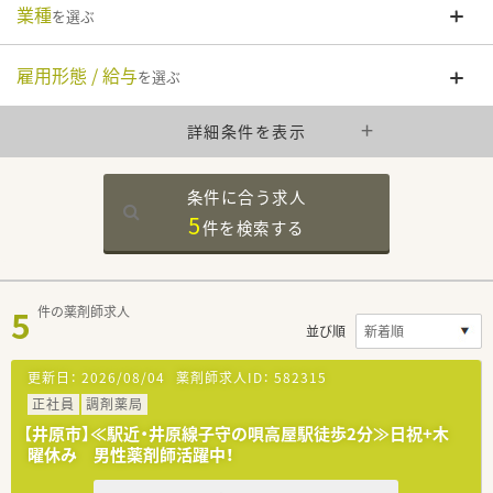
業種
を選ぶ
雇用形態 / 給与
を選ぶ
詳細条件を表示
条件に合う求人
5
件を
検索する
5
件の薬剤師求人
並び順
更新日：
2026/08/04
薬剤師求人ID：
582315
正社員
調剤薬局
【井原市】≪駅近・井原線子守の唄高屋駅徒歩2分≫日祝+木
曜休み 男性薬剤師活躍中！