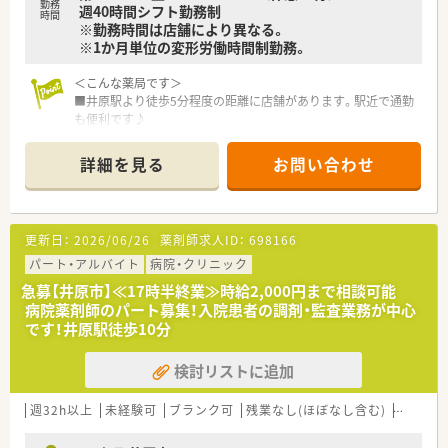
勤務
週40時間シフト勤務制
時間
※勤務時間は店舗により異なる。
※1か月単位の変形労働時間制勤務。
＜こんな薬局です＞
■井原駅より徒歩5分程度の距離に店舗があります。駅近で通勤
も便利です♪
■薬剤師常勤3名、ヘルプ対応1名です。
詳細を見る
お問い合わせ
＜業務内容＞
■近隣の医院より内科や小児科、皮膚科、糖尿病内科など幅広い
処方を応需しています。
■処方箋枚数は約120～130枚/日です。
更新日：
2026/06/26
薬剤師求人ID：
698166
＜研修制度＞
パート・アルバイト
病院・クリニック
■基本は配属店舗での OJT研修です。必要に応じて職種別・階層
急募【井原市】≪17時半終業≫時給2,000円まで相談可能
別の研修に参加して頂きます。
病院薬剤師のパート募集！入院患者の調剤・監査業務が中心
■未経験者やブランクの長い方については各種勉強会や集合研
です！井原駅徒歩10分
修にご参加頂いておりますのでご安心ください。
検討リストに追加
＜法人特徴＞
■東証プライム上場スズケングループの地場大手チェーン薬局
です。
週32h以上
未経験可
ブランク可
残業なし(ほぼなし含む)
車通勤
■1982年の創業以来、人々が笑顔になれる薬局を目指して地域
の医療貢献に取り組み、中国エリアに116店舗の薬局を展開する