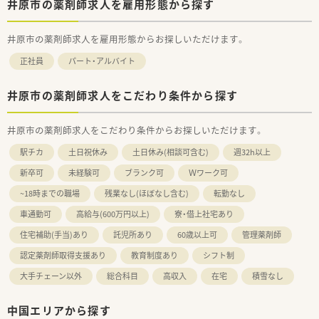
井原市の薬剤師求人を雇用形態から探す
井原市の薬剤師求人を雇用形態からお探しいただけます。
正社員
パート・アルバイト
井原市の薬剤師求人をこだわり条件から探す
井原市の薬剤師求人をこだわり条件からお探しいただけます。
駅チカ
土日祝休み
土日休み(相談可含む)
週32h以上
新卒可
未経験可
ブランク可
Ｗワーク可
~18時までの職場
残業なし(ほぼなし含む)
転勤なし
車通勤可
高給与(600万円以上)
寮・借上社宅あり
住宅補助(手当)あり
託児所あり
60歳以上可
管理薬剤師
認定薬剤師取得支援あり
教育制度あり
シフト制
大手チェーン以外
総合科目
高収入
在宅
積雪なし
中国エリアから探す