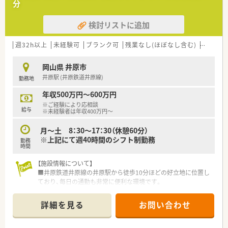
分
患者様の生活も支える包括的な体制があります。
検討リストに追加
【こんな方にオススメ】
■病院での勤務に興味があるものの経験がなく、基礎からしっか
りと業務を学びたいと考えている方に最適です。
週32h以上
未経験可
ブランク可
残業なし(ほぼなし含む)
車通勤
■年収アップを目指しながら、ワークライフバランスの整った環
境で長く働きたいと考えている方にお勧めします。
岡山県 井原市
■調剤業務だけでなく病棟業務やチーム医療に関わり、薬剤師と
井原駅 (井原鉄道井原線)
勤務地
しての職能を広げたい方に適している求人です。
年収500万円～600万円
※ご経験により応相談
給与
※未経験者は年収400万円～
月～土 8：30～17：30（休憩60分）
※上記にて週40時間のシフト制勤務
勤務
時間
【施設情報について】
■井原鉄道井原線の井原駅から徒歩10分ほどの好立地に位置し
ており、毎日の通勤も非常に便利な環境です。
■内科や循環器科に加え小児科などの処方箋を幅広く診療して
おり、地域医療の中核を担う環境で働けます。
詳細を見る
お問い合わせ
■現在は薬剤師常勤1名と調剤助手1名の少人数体制で業務を行
っており、連携を取りながら業務を進めます。