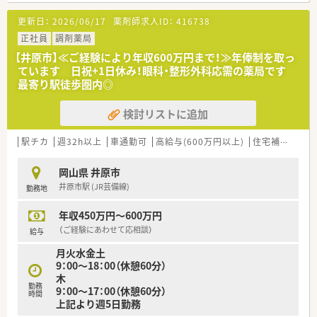
【こんな取り組みをしています】
更新日：
2026/06/17
薬剤師求人ID：
416738
■井原地区で初となる介護医療院を開設するなど、地域の医療ニ
ーズに合わせて新しい取り組みを積極的に行っています。
正社員
調剤薬局
■透析医療やリハビリテーションなど専門性の高い医療サービ
【井原市】≪ご経験により年収600万円まで！≫年俸制を取っ
スの提供にも力を入れ、地域医療の質を高めています。
ています 日祝+1日休み！眼科・整形外科応需の薬局です
■在宅支援を含めた地域医療への貢献を重視しており、退院後の
最寄り駅徒歩圏内◎
患者様の生活も支える包括的な体制があります。
検討リストに追加
【こんな方にオススメ】
■病院での勤務に興味があるものの経験がなく、基礎からしっか
りと業務を学びたいと考えている方に最適です。
駅チカ
週32h以上
車通勤可
高給与(600万円以上)
住宅補助(手当)あり
■年収アップを目指しながら、ワークライフバランスの整った環
境で長く働きたいと考えている方にお勧めします。
岡山県 井原市
■調剤業務だけでなく病棟業務やチーム医療に関わり、薬剤師と
井原市駅 (JR芸備線)
勤務地
しての職能を広げたい方に適している求人です。
年収450万円～600万円
（ご経験にあわせて応相談）
給与
月火水金土
9：00～18：00（休憩60分）
木
勤務
9：00～17：00（休憩60分）
時間
上記より週5日勤務