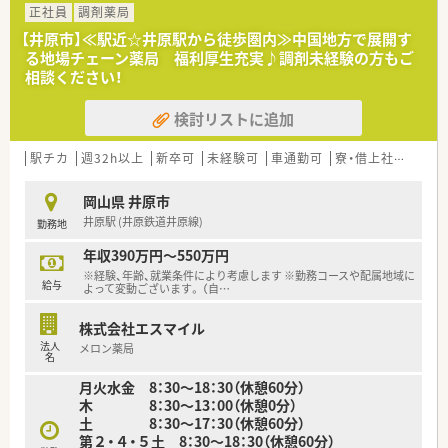
■処方箋による調剤業務、服薬指導、薬剤情報の提供など
正社員
調剤薬局
【井原市】≪駅近☆井原駅から徒歩圏内≫中国地方で展開す
＜研修制度＞
る地場チェーン薬局 福利厚生充実♪調剤未経験の方もご
■現場の先輩薬剤師より指導を受けて頂きます。
相談ください！
＜法人特徴＞
検討リストに追加
■全9店舗展開中です。
岡山県井原市・笠岡市に7店、福岡県に2店舗を展開中。
■若いパワーで楽しい職場環境です。
駅チカ
週32h以上
新卒可
未経験可
車通勤可
寮・借上社宅あり
スタッフの平均年齢は30代前半と非常に若く、新規出店も計画
中。在宅医療に興味がある方も積極募集しています。
岡山県 井原市
■賞与は年3回支給！一人ひとりの頑張りをしっかりと評価して
井原駅 (井原鉄道井原線)
勤務地
くれる薬局です。
年収390万円～550万円
＜こんな方にもオススメ＞
※経験、年齢、就業条件により考慮します ※勤務コースや配属地域に
■在宅医療に興味のある方
給与
よって変動ございます。 （自
…
■地元に根付いた企業で働きたい方
株式会社エスマイル
法人
メロン薬局
名
月火水金 8：30～18：30（休憩60分）
木 8：30～13：00（休憩0分）
土 8：30〜17：30（休憩60分）
第２・４・５土 8：30〜18：30（休憩60分）