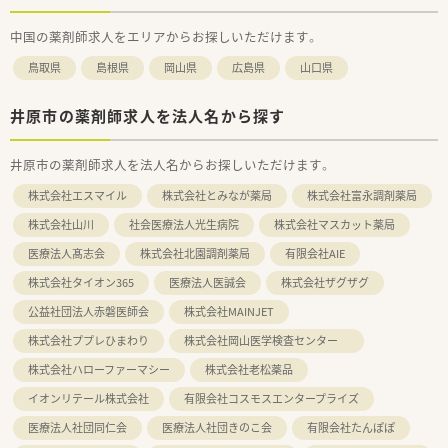
中国の薬剤師求人をエリアからお探しいただけます。
鳥取県
島根県
岡山県
広島県
山口県
井原市の薬剤師求人を法人名から探す
井原市の薬剤師求人を法人名からお探しいただけます。
株式会社エスマイル
株式会社とみなが薬局
株式会社富永調剤薬局
株式会社山川
社会医療法人光生病院
株式会社マスカット薬局
医療法人髙志会
株式会社北園調剤薬局
有限会社AIE
株式会社タイオン365
医療法人医誠会
株式会社ザグザグ
公益社団法人赤磐医師会
株式会社MAINJET
株式会社ププレひまわり
株式会社岡山医学検査センター
株式会社ハローファーマシー
株式会社老松薬品
イオンリテール株式会社
有限会社コスモスエンタープライズ
医療法人社団同仁会
医療法人社団きのこ会
有限会社たんぽぽ