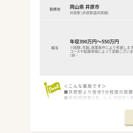
■地元に根付いた企業で働きた
岡山県 井原市
勤務地
井原駅 (井原鉄道井原線)
年収390万円～550万円
※経験、年齢、就業条件により考慮します
給与
コースや配属地域によって変動ございま
（自
…
＜こんな薬局です＞
■井原駅より徒歩5分程度の距
■薬剤師常勤3名、ヘルプ対応1
＜業務内容＞
■近隣の医院より内科や小児科
■処方箋枚数は約120～130枚