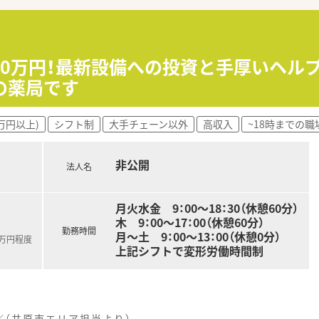
修です。必要に応じて職種別・階層別の研修に参加して頂きます。
については各種勉強会や集合研修にご参加頂いておりますので
600万円！最新設備への投資と手厚いヘ
ループの地場大手チェーン薬局です。
の薬局です
笑顔になれる薬局を目指して地域の医療貢献に取り組み、中国エ
な医療を受けることができるよう、笑顔をキーワードに患者様の
万円以上)
シフト制
大手チェーン以外
高収入
~18時までの職
は保険薬局として患者さんに寄り添って服薬指導を行う「かかり
様の主体的な健康の維持・増進を積極的に支援する「健康サポー
非公開
法人名
域包括ケアにつながっていく事に重きを置いています。
フメディケーションの推進・健康拠点として情報の発信や健康イ
月火水金 9：00～18：30（休憩60分）
連会社の介護サービス事業を展開するサンキ・ウエルビィ（株）
木 9：00～17：00（休憩60分）
して暮らせる街づくりを支援します。
勤務時間
月～土 9：00～13：00（休憩0分）
0万円程度
上記シフトで変形労働時間制
自身のスキルを磨きたい方
いる会社で働きたい方
（井原市エリア担当より）