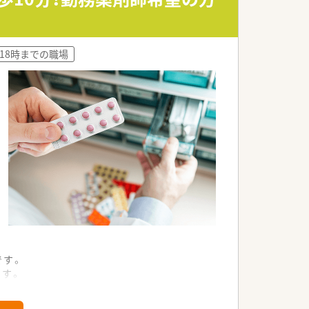
リアに116店舗の薬局を展開する法人で
為に何ができるかを常に考え、日々の業
~18時までの職場
つけ薬局」になること。その上で健康に
ト薬局」を目指し、さらに病院や介護施設
ベント開催などの取り組みを行っていま
との連携、そして中国地方最大級の店舗網
です。
ます。
組めます。