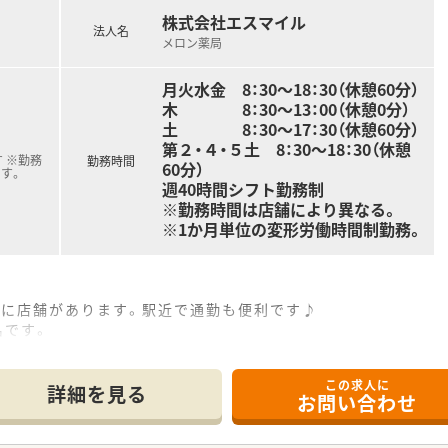
い方
株式会社エスマイル
法人名
メロン薬局
月火水金 8：30～18：30（休憩60分）
木 8：30～13：00（休憩0分）
土 8：30〜17：30（休憩60分）
第２・４・５土 8：30〜18：30（休憩
 ※勤務
勤務時間
60分）
す。
週40時間シフト勤務制
※勤務時間は店舗により異なる。
※1か月単位の変形労働時間制勤務。
離に店舗があります。駅近で通勤も便利です♪
名です。
この求人に
、皮膚科、糖尿病内科など幅広い処方を応需しています。
詳細を見る
お問い合わせ
/日です。