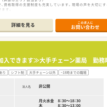
で、資格取得の支援制度も充実しています。現場の声を大切にす
せます。
この求人に
という好立地にあり、内科や泌尿器科の処方箋をメインに1日4
詳細を見る
お問い合わせ
はバリアフリー設計となっており、広い駐車場を完備しているた
おり、近隣の医療機関とも密に連携を図りながら地域住民から
開しているグループの一員であり、一族の多くが薬剤師であるた
らいいな」という意見を親身に聞き入れ、業務効率を上げるため
取り組んでおり、地域の医療水準を高めるための貢献活動や他
保加入できます≫大手チェーン薬局 勤務
あり
シフト制
大手チェーン以外
~18時までの職場
円の間で経験により決定され、管理薬剤師候補としてキャリアを
万円から相談が可能となっており、若手薬剤師の育成と待遇改善
非公開
おり、一族内に薬剤師が多く在籍しているため、急な欠員時にも
法人名
薬指導を軸に、薬歴管理や薬剤情報の提供など、薬剤師としての
月火水金 8：30～18：30
木 8：30～13：00