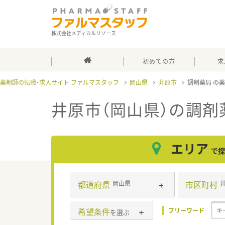
株式会社メディカルリソース
初めての方
求
薬剤師の転職・求人サイト ファルマスタッフ
岡山県
井原市
調剤薬局
井原市（岡山県）の調剤
エリア
で探
都道府県
市区町村
岡山県
希望条件
フリーワード
を選ぶ