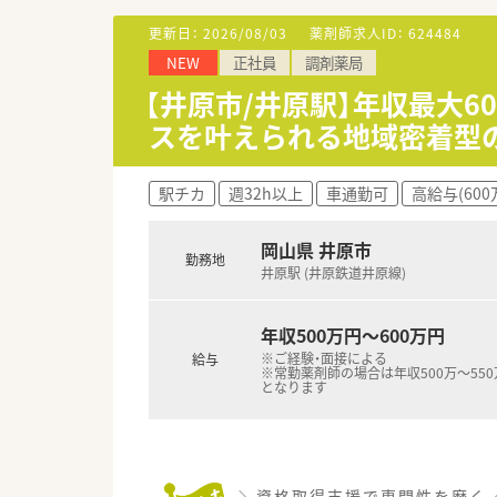
＜研修制度＞
■基本は配属店舗での OJT研
更新日：
2026/08/03
薬剤師求人ID：
624484
■未経験者やブランクの長い方
NEW
正社員
調剤薬局
＜法人特徴＞
【井原市/井原駅】年収最大
■東証プライム上場スズケング
スを叶えられる地域密着型
■1982年の創業以来、人々が
す。
■全ての患者様が同等かつ上質
駅チカ
週32h以上
車通勤可
高給与(600
務を行います。
■しっかりと基盤を固め、まず
関する相談窓口として地域の皆
岡山県 井原市
勤務地
などと連携を強化することで地
井原駅 (井原鉄道井原線)
■調剤事業にとどまらず、セル
す。
年収500万円～600万円
■無菌調剤対応薬局の設置や関
を生かし、地域の皆さまが安心
※ご経験・面接による
給与
※常勤薬剤師の場合は年収500万～55
となります
＜こんな方にもおすすめ＞
■キャリアアップを目指す方、
■福利厚生・教育体制が整って
＼資格取得支援で専門性を磨く／