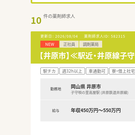
件の薬剤師求人
10
更新日：
2026/08/04
薬剤師求人ID：
582315
NEW
正社員
調剤薬局
【井原市】≪駅近・井原線子
駅チカ
週32h以上
車通勤可
寮・借上社
岡山県 井原市
勤務地
子守唄の里高屋駅 (井原鉄道井原線)
年収450万円～550万円
給与