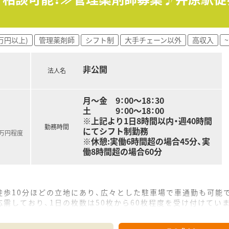
ループの地場大手チェーン薬局です。
笑顔になれる薬局を目指して地域の医療貢献に取り組み、中国エ
な医療を受けることができるよう、笑顔をキーワードに患者様の
万円以上)
管理薬剤師
シフト制
大手チェーン以外
高収入
は保険薬局として患者さんに寄り添って服薬指導を行う「かかり
様の主体的な健康の維持・増進を積極的に支援する「健康サポー
非公開
法人名
域包括ケアにつながっていく事に重きを置いています。
フメディケーションの推進・健康拠点として情報の発信や健康イ
月～金 9：00～18：30
連会社の介護サービス事業を展開するサンキ・ウエルビィ（株）
土 9：00～18：00
して暮らせる街づくりを支援します。
※上記より1日8時間以内・週40時間
勤務時間
にてシフト制勤務
0万円程度
※休憩:実働6時間超の場合45分、実
自身のスキルを磨きたい方
働8時間超の場合60分
いる会社で働きたい方
徒歩10分ほどの立地にあり、広々とした駐車場で車通勤も可能
需しており、1日の枚数は50枚から60枚程度を受け付けてい
しており、事務スタッフも在籍しているため安心して業務に取り