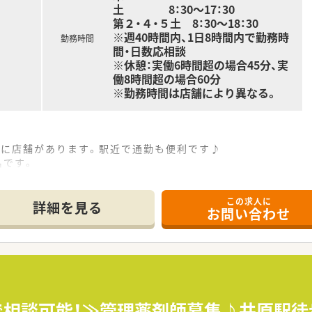
事務スタッフが中心となって行うため、患者様との対話や高度な
土 8：30〜17：30
業務にも取り組んでおり、多職種と連携しながら地域医療の最前
第２・４・５土 8：30〜18：30
※週40時間内、1日8時間内で勤務時
勤務時間
間・日数応相談
※休憩：実働6時間超の場合45分、実
働8時間超の場合60分
※勤務時間は店舗により異なる。
離に店舗があります。駅近で通勤も便利です♪
名です。
この求人に
、皮膚科、糖尿病内科など幅広い処方を応需しています。
詳細を見る
お問い合わせ
/日です。
修です。必要に応じて職種別・階層別の研修に参加して頂きます。
については各種勉強会や集合研修にご参加頂いておりますので
まで相談可能！≫管理薬剤師募集♪井原駅徒