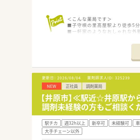
＜こんな薬局です＞
■子守唄の里高屋駅より徒歩5分
■一軒家のようなおしゃれな外
■隣接する内・小児科クリニッ
＜業務内容＞
■処方箋による調剤業務、服薬
＜研修制度＞
■現場の先輩薬剤師より指導を
更新日：
2026/08/04
薬剤師求人ID：
325239
NEW
正社員
調剤薬局
＜法人特徴＞
■全9店舗展開中です。
【井原市】≪駅近☆井原駅
岡山県井原市・笠岡市に7店、福
調剤未経験の方もご相談く
■若いパワーで楽しい職場環境
スタッフの平均年齢は30代前
■賞与は年3回支給！一人ひと
駅チカ
週32h以上
新卒可
未経験可
車
大手チェーン以外
＜こんな方にもオススメ＞
■在宅医療に興味のある方