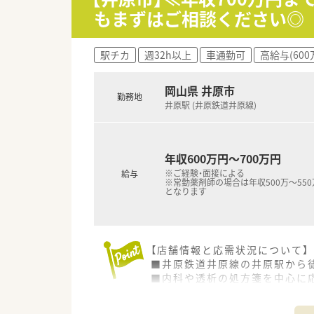
■東証プライム上場スズケング
もまずはご相談ください◎
■1982年の創業以来、人々が
す。
■全ての患者様が同等かつ上質
駅チカ
週32h以上
車通勤可
高給与(600
務を行います。
■しっかりと基盤を固め、まず
関する相談窓口として地域の皆
岡山県 井原市
勤務地
などと連携を強化することで地
井原駅 (井原鉄道井原線)
■調剤事業にとどまらず、セル
す。
■無菌調剤対応薬局の設置や関
年収600万円～700万円
を生かし、地域の皆さまが安心
※ご経験・面接による
給与
※常勤薬剤師の場合は年収500万～55
＜こんな方にもおすすめ＞
となります
■キャリアアップを目指す方、
■福利厚生・教育体制が整って
【店舗情報と応需状況について】
■井原鉄道井原線の井原駅から
■内科や透析の処方箋を中心に応
■薬剤師は常時2名体制で運営