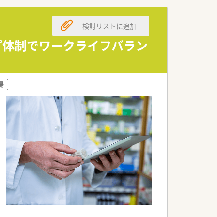
ご安心ください。
検討リストに追加
ルプ体制でワークライフバラン
リアに116店舗の薬局を展開する法人で
為に何ができるかを常に考え、日々の業
場
つけ薬局」になること。その上で健康に
ト薬局」を目指し、さらに病院や介護施設
ベント開催などの取り組みを行っていま
との連携、そして中国地方最大級の店舗網