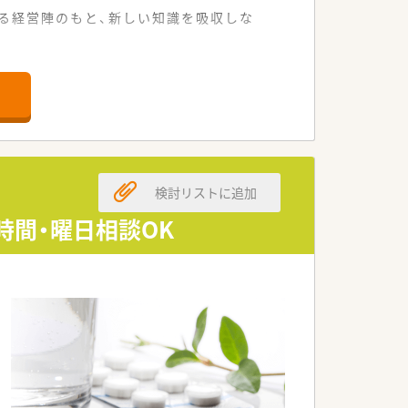
る経営陣のもと、新しい知識を吸収しな
0枚から50枚ほど応需しています。
めマイカーでの通勤も非常に便利です。
親しまれている温かい雰囲気の薬局です。
め現場への理解が非常に深い法人です。
検討リストに追加
の設備投資も積極的に行っています。
職種との連携を大切にしているのが特徴
時間・曜日相談OK
積みたい方も大歓迎の求人です。
にも力を入れている魅力的な条件です。
応援体制が迅速に整う安心の環境です。
専門業務に専念できる体制を構築してい