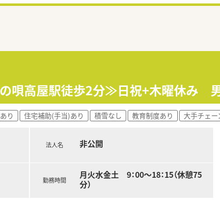
守の唄高屋駅徒歩2分≫日祝+木曜休み 
宅あり
住宅補助(手当)あり
積雪なし
教育制度あり
大手チェー
非公開
法人名
月火水金土 9：00～18：15（休憩75
勤務時間
分）