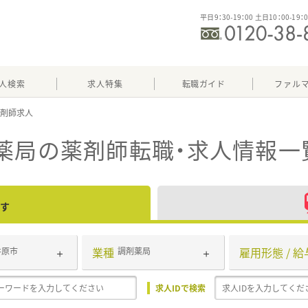
平日9：30-19：00 土日10：00-19：
人検索
求人特集
転職ガイド
ファル
薬局
の薬剤師転職・求人情報一
す
業種
雇用形態 / 給
井原市
調剤薬局
求人IDで検索