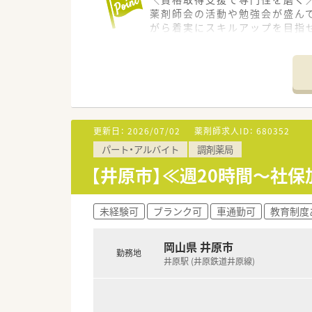
薬剤師会の活動や勉強会が盛ん
がら着実にスキルアップを目指
【店舗情報と応需状況について】
■井原鉄道の井原駅から徒歩2分
■のどかな環境に位置する店舗
■地域に根ざした運営を続けて
【法人特徴について】
更新日：
2026/07/02
薬剤師求人ID：
680352
■岡山県や福岡県で多角的に展
パート・アルバイト
調剤薬局
■経営層が現場の「こうなった
■薬剤師会の活動にも積極的に
【井原市】≪週20時間～社
です。
【求人情報について】
未経験可
ブランク可
車通勤可
教育制度
■年収は500万円から600万
■第二新卒の方でも年収515
岡山県 井原市
■年間休日は110日確保されて
勤務地
井原駅 (井原鉄道井原線)
【想定される業務内容】
■処方箋に基づく調剤業務や服
ます。