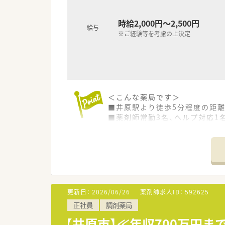
■ピッキングなどの付随業務は
■外来業務だけでなく施設在宅
時給2,000円～2,500円
給与
※ご経験等を考慮の上決定
＜こんな薬局です＞
■井原駅より徒歩5分程度の距
■薬剤師常勤3名、ヘルプ対応1
＜業務内容＞
■近隣の医院より内科や小児科
■処方箋枚数は約120～130枚
＜研修制度＞
■基本は配属店舗での OJT研
更新日：
2026/06/26
薬剤師求人ID：
592625
■未経験者やブランクの長い方
正社員
調剤薬局
＜法人特徴＞
【井原市】≪年収700万円