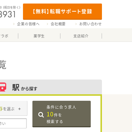
00
（祝日を除く）
【無料】転職サポート登録
企業の皆様へ
会社概要
お問い合わせ
マラボ
薬学生
支店紹介
覧
駅
から探す
条件に合う求人
与
を選ぶ
10
件を
検索する