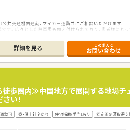
！公共交通機関通勤、マイカー通勤共にご相談いただけます。
観です。広々とした駐車場も備え付けられており、患者様にとっ
クよりメインで応需されています。
この求人に
詳細を見る
お問い合わせ
指導、薬剤情報の提供など
受けて頂きます。
から徒歩圏内≫中国地方で展開する地場チ
岡県に2店舗を展開中。
ださい！
です。
半と非常に若く、新規出店も計画中。在宅医療に興味がある方も
りの頑張りをしっかりと評価してくれる薬局です。
通勤可
寮・借上社宅あり
住宅補助(手当)あり
認定薬剤師取得支