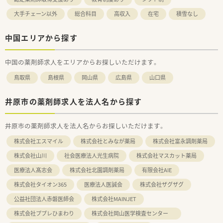
大手チェーン以外
総合科目
高収入
在宅
積雪なし
中国エリアから探す
中国の薬剤師求人をエリアからお探しいただけます。
鳥取県
島根県
岡山県
広島県
山口県
井原市の薬剤師求人を法人名から探す
井原市の薬剤師求人を法人名からお探しいただけます。
株式会社エスマイル
株式会社とみなが薬局
株式会社富永調剤薬局
株式会社山川
社会医療法人光生病院
株式会社マスカット薬局
医療法人髙志会
株式会社北園調剤薬局
有限会社AIE
株式会社タイオン365
医療法人医誠会
株式会社ザグザグ
公益社団法人赤磐医師会
株式会社MAINJET
株式会社ププレひまわり
株式会社岡山医学検査センター