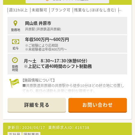
■病院での勤務に興味があるものの経験がなく、基礎からしっか
りと業務を学びたいと考えている方に最適です。
週32h以上
未経験可
ブランク可
残業なし(ほぼなし含む)
車通勤
■年収アップを目指しながら、ワークライフバランスの整った環
境で長く働きたいと考えている方にお勧めします。
岡山県 井原市
■調剤業務だけでなく病棟業務やチーム医療に関わり、薬剤師と
井原駅 (井原鉄道井原線)
勤務地
しての職能を広げたい方に適している求人です。
年収500万円～600万円
※ご経験により応相談
給与
※未経験者は年収400万円～
月～土 8：30～17：30（休憩60分）
※上記にて週40時間のシフト制勤務
勤務
時間
【施設情報について】
■井原鉄道井原線の井原駅から徒歩10分ほどの好立地に位置し
ており、毎日の通勤も非常に便利な環境です。
■内科や循環器科に加え小児科などの処方箋を幅広く診療して
おり、地域医療の中核を担う環境で働けます。
詳細を見る
お問い合わせ
■現在は薬剤師常勤1名と調剤助手1名の少人数体制で業務を行
っており、連携を取りながら業務を進めます。
【こんな取り組みをしています】
更新日：
2026/06/17
薬剤師求人ID：
416738
■井原地区で初となる介護医療院を開設するなど、地域の医療ニ
ーズに合わせて新しい取り組みを積極的に行っています。
正社員
調剤薬局