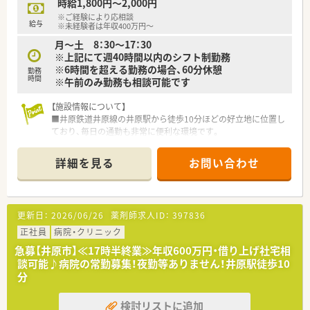
時給1,800円～2,000円
※ご経験により応相談
給与
※未経験者は年収400万円～
月～土 8：30～17：30
※上記にて週40時間以内のシフト制勤務
※6時間を超える勤務の場合、60分休憩
勤務
時間
※午前のみ勤務も相談可能です
【施設情報について】
■井原鉄道井原線の井原駅から徒歩10分ほどの好立地に位置し
ており、毎日の通勤も非常に便利な環境です。
■内科や循環器科に加え小児科などの処方箋を幅広く診療して
おり、地域医療の中核を担う環境で働けます。
詳細を見る
お問い合わせ
■現在は薬剤師常勤1名と調剤助手1名の少人数体制で業務を行
っており、連携を取りながら業務を進めます。
【こんな取り組みをしています】
更新日：
2026/06/26
薬剤師求人ID：
397836
■井原地区で初となる介護医療院を開設するなど、地域の医療ニ
ーズに合わせて新しい取り組みを積極的に行っています。
正社員
病院・クリニック
■透析医療やリハビリテーションなど専門性の高い医療サービ
急募【井原市】≪17時半終業≫年収600万円・借り上げ社宅相
スの提供にも力を入れ、地域医療の質を高めています。
談可能♪病院の常勤募集！夜勤等ありません！井原駅徒歩10
■在宅支援を含めた地域医療への貢献を重視しており、退院後の
分
患者様の生活も支える包括的な体制があります。
検討リストに追加
【こんな方にオススメ】