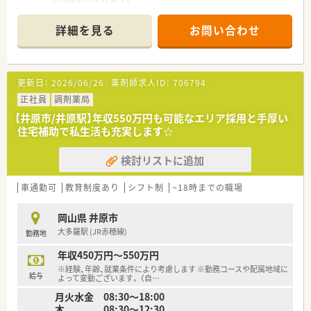
■マンションの1階に位置しています。
■隣接する病院より眼科・整形外科をメインで応需しています。
詳細を見る
お問い合わせ
■居宅在宅も積極的に行っている店舗です。
■薬剤師会認定基準薬局に認定されています。
＜業務内容＞
更新日：
2026/06/26
薬剤師求人ID：
706794
■処方箋による調剤業務、服薬指導、薬剤情報の提供など
正社員
調剤薬局
＜研修制度＞
【井原市/井原駅】年収550万円も可能なエリア採用と手厚い
■現場の先輩薬剤師より指導を受けて頂きます。
住宅補助で私生活も充実します☆
＜法人特徴＞
検討リストに追加
■全9店舗展開中です。
岡山県井原市・笠岡市に7店、福岡県に2店舗を展開中。
■若いパワーで楽しい職場環境です。
車通勤可
教育制度あり
シフト制
~18時までの職場
スタッフの平均年齢は30代前半と非常に若く、新規出店も計画
中。在宅医療に興味がある方も積極募集しています。
岡山県 井原市
■賞与は年3回支給！一人ひとりの頑張りをしっかりと評価して
大多羅駅 (JR赤穂線)
勤務地
くれる薬局です。
年収450万円～550万円
＜こんな方にもオススメ＞
※経験、年齢、就業条件により考慮します ※勤務コースや配属地域に
■在宅医療に興味のある方
給与
よって変動ございます。 （自
…
■地元に根付いた企業で働きたい方
月火水金 08:30～18:00
木 08:30～12:30