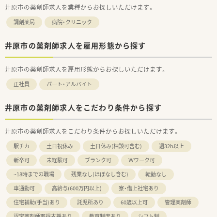
井原市の薬剤師求人を業種からお探しいただけます。
調剤薬局
病院・クリニック
井原市の薬剤師求人を雇用形態から探す
井原市の薬剤師求人を雇用形態からお探しいただけます。
正社員
パート・アルバイト
井原市の薬剤師求人をこだわり条件から探す
井原市の薬剤師求人をこだわり条件からお探しいただけます。
駅チカ
土日祝休み
土日休み(相談可含む)
週32h以上
新卒可
未経験可
ブランク可
Ｗワーク可
~18時までの職場
残業なし(ほぼなし含む)
転勤なし
車通勤可
高給与(600万円以上)
寮・借上社宅あり
住宅補助(手当)あり
託児所あり
60歳以上可
管理薬剤師
認定薬剤師取得支援あり
教育制度あり
シフト制