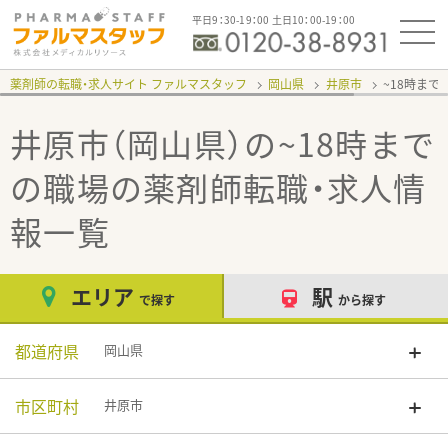
平日9：30-19：00 土日10：00-19：00
薬剤師の転職・求人サイト ファルマスタッフ
岡山県
井原市
~18時まで
井原市（岡山県）の~18時まで
の職場
の薬剤師転職・求人情
報一覧
エリア
駅
で探す
から探す
都道府県
岡山県
市区町村
井原市