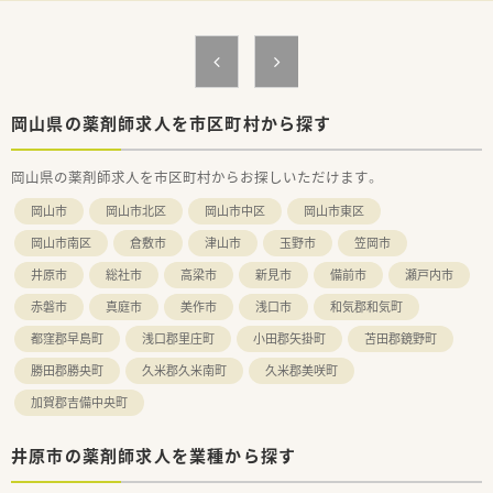
【想定される業務内容】
■内科や循環器科を中心とした処方箋の調剤や監査、患者様への
服薬指導など、薬剤師としての基本的な業務を幅広くお任せしま
す。
■電子天秤一体型鑑査システムやピッキングサポートシステム
岡山県の薬剤師求人を市区町村から探す
を活用し、安全かつ正確な調剤業務を最新設備で実践いただきま
す。
岡山県の薬剤師求人を市区町村からお探しいただけます。
■将来的には在宅医療事業や健康フェアの開催など、地域包括ケ
アに繋がる多角的な医療サービスにも携わることが期待されま
岡山市
岡山市北区
岡山市中区
岡山市東区
す。
岡山市南区
倉敷市
津山市
玉野市
笠岡市
【職場環境と雰囲気】
井原市
総社市
高梁市
新見市
備前市
瀬戸内市
■平均年齢は39歳前後と若手からベテランまでバランス良く在
籍しており、風通しが良くコンプライアンス意識も高い職場で
赤磐市
真庭市
美作市
浅口市
和気郡和気町
す。
■社長や人事担当者との距離が近く、現場の意見を尊重してくれ
都窪郡早島町
浅口郡里庄町
小田郡矢掛町
苫田郡鏡野町
る調整役の方が多いため、悩み事も相談しやすい温かさがありま
勝田郡勝央町
久米郡久米南町
久米郡美咲町
す。
■全店共通の業務マニュアルを完備しているため、どのような状
加賀郡吉備中央町
況でも高い安全性と品質を維持しながら業務に専念できる体制
です。
井原市の薬剤師求人を業種から探す