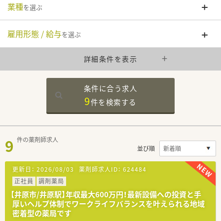
業種
を選ぶ
雇用形態 / 給与
を選ぶ
詳細条件を表示
条件に合う求人
9
件を
検索する
9
件の薬剤師求人
並び順
更新日：
2026/08/03
薬剤師求人ID：
624484
正社員
調剤薬局
【井原市/井原駅】年収最大600万円！最新設備への投資と手
厚いヘルプ体制でワークライフバランスを叶えられる地域
密着型の薬局です