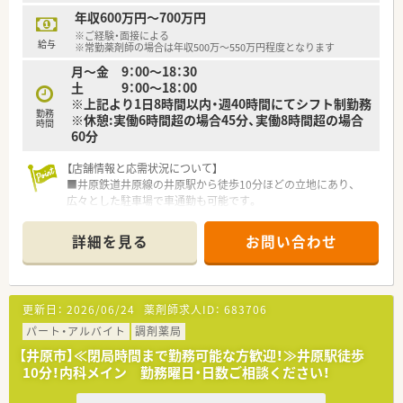
う、笑顔をキーワードに患者様の為に何ができるかを常に考え、
年収600万円～700万円
日々の業務を行います。
※ご経験・面接による
■しっかりと基盤を固め、まずは保険薬局として患者さんに寄り
給与
※常勤薬剤師の場合は年収500万～550万円程度となります
添って服薬指導を行う「かかりつけ薬局」になること。その上で
月～金 9：00～18：30
健康に関する相談窓口として地域の皆様の主体的な健康の維持・
土 9：00～18：00
増進を積極的に支援する「健康サポート薬局」を目指し、さらに
※上記より1日8時間以内・週40時間にてシフト制勤務
病院や介護施設などと連携を強化することで地域包括ケアにつ
勤務
※休憩:実働6時間超の場合45分、実働8時間超の場合
ながっていく事に重きを置いています。
時間
60分
■調剤事業にとどまらず、セルフメディケーションの推進・健康
拠点として情報の発信や健康イベント開催などの取り組みを行
【店舗情報と応需状況について】
っています。
■井原鉄道井原線の井原駅から徒歩10分ほどの立地にあり、
■無菌調剤対応薬局の設置や関連会社の介護サービス事業を展
広々とした駐車場で車通勤も可能です。
開するサンキ・ウエルビィ（株）との連携、そして中国地方最大級
■内科や透析の処方箋を中心に応需しており、1日の枚数は50枚
の店舗網を生かし、地域の皆さまが安心して暮らせる街づくりを
から60枚程度を受け付けています。
支援します。
詳細を見る
お問い合わせ
■薬剤師は常時2名体制で運営しており、事務スタッフも在籍し
ているため安心して業務に取り組めます。
＜こんな方にもおすすめ＞
■キャリアアップを目指す方、自身のスキルを磨きたい方
【求人情報について】
■福利厚生・教育体制が整っている会社で働きたい方
更新日：
2026/06/24
薬剤師求人ID：
683706
■管理薬剤師候補として募集しており、経験や能力に応じて年収
600万円から700万円も可能です。
パート・アルバイト
調剤薬局
■年間休日は110日確保されており、日曜日と祝日に加えてシフ
【井原市】≪閉局時間まで勤務可能な方歓迎！≫井原駅徒歩
ト制での休日取得が可能です。
10分！内科メイン 勤務曜日・日数ご相談ください！
■正社員としての採用で、退職金制度や各種手当などの福利厚生
もしっかりと整備されています。