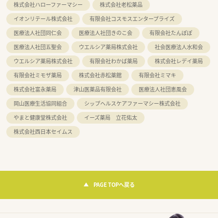
株式会社ハローファーマシー
株式会社老松薬品
イオンリテール株式会社
有限会社コスモスエンタープライズ
医療法人社団同仁会
医療法人社団きのこ会
有限会社たんぽぽ
医療法人社団五聖会
ウエルシア薬局株式会社
社会医療法人水和会
ウエルシア薬局株式会社
有限会社わかば薬局
株式会社レデイ薬局
有限会社ミモザ薬局
株式会社赤松薬館
有限会社ミマキ
株式会社富永薬局
津山医薬品有限会社
医療法人社団恵風会
岡山医療生活協同組合
シップヘルスケアファーマシー株式会社
やまと健康堂株式会社
イーズ薬局 立花佑太
株式会社西日本セイムス
PAGE TOPへ戻る