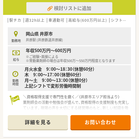
検討リストに追加
駅チカ
週32h以上
車通勤可
高給与(600万円以上)
シフト制
大手
岡山県 井原市
井原駅 (井原鉄道井原線)
勤務地
年収500万円～600万円
※ご経験・面接による
給与
※常勤薬剤師の場合は年収500万～550万円程度となります
月火水金 9：00～18：30（休憩60分）
木 9：00～17：00（休憩60分）
月～土 9：00～13：00（休憩0分）
勤務
時間
上記シフトで変形労働時間制
＼資格取得支援で専門性を磨く／（井原市エリア担当より）
薬剤師会の活動や勉強会が盛んで、資格取得の支援制度も充実し
ています。現場の声を大切にする経営陣のもと、新しい知識を吸
収しながら着実にスキルアップを目指せます。
詳細を見る
お問い合わせ
【店舗情報と応需状況について】
■井原鉄道の井原駅から徒歩2分という好立地にあり、内科や泌
尿器科の処方箋をメインに1日40枚から50枚ほど応需していま