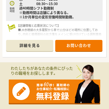
土 08:30～15:30
週40時間シフト勤務制
勤務
時間
※勤務時間は店舗により異なる。
※1か月単位の変形労働時間制勤務。
【店舗情報と応需状況について】
■JR赤穂線の大多羅駅から車で11分ほどの場所に位置してお
り、内科と循環器科の処方箋をメインに受け付けている調剤薬局
です。
■処方箋枚数は1日あたり30枚から40枚程度となっており、近隣
詳細を見る
お問い合わせ
にある山成医院からの処方箋を中心に落ち着いて対応できま
す。
■薬剤師は常時1名から2名体制で運営されており、一人ひとり
の患者様に対して丁寧な服薬指導を行える環境が整っておりま
す。
わたしたちがあなたの条件にぴった
りの職場をお探しします。
【法人特徴について】
■医薬品卸大手であるスズケングループの一員として、中国地方
で115店舗を展開する屈指の規模を誇る安定した法人です。
■医療と介護、流通を網羅するグループの総合力を活かして、地
域の健康を支えるインフラとしての役割を真剣に担っておりま
す。
■無理な店舗展開を行わない保守的な運営を基本とし、薬剤師1
人あたりの処方箋枚数を適切に調整して負担軽減を図っていま
す。