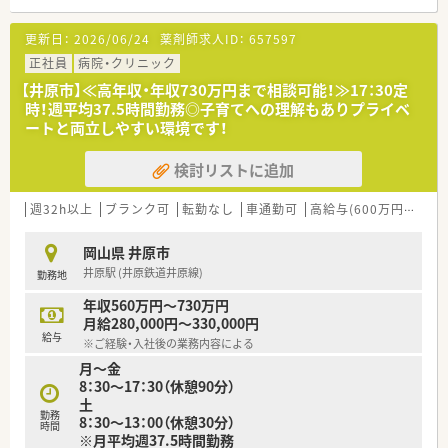
＜業務内容＞
■処方箋による調剤業務、服薬指導、薬剤情報の提供など
更新日：
2026/06/24
薬剤師求人ID：
657597
■内科、透析応需。応需処方箋枚数50枚/日、薬剤師常時2名体制
です。
正社員
病院・クリニック
【井原市】≪高年収・年収730万円まで相談可能！≫17：30定
＜研修制度＞
時！週平均37.5時間勤務◎子育てへの理解もありプライベ
■現場の先輩薬剤師より指導を受けて頂きます。
ートと両立しやすい環境です！
＜法人特徴＞
検討リストに追加
■岡山県や福岡県で展開する法人のグループ会社となります。
■地域に密着した運営をしており、地域住民から愛されてる薬局
です。
週32h以上
ブランク可
転勤なし
車通勤可
高給与(600万円以上)
■お昼の空き時間を利用し、スキルアップのための勉強会にも積
極的に取り組んでいます。
岡山県 井原市
井原駅 (井原鉄道井原線)
勤務地
＜こんな方にもオススメ＞
■地域に密着した薬局で働きたい方
年収560万円～730万円
■年収アップ・キャリアアップを目指したい方
月給280,000円～330,000円
給与
※ご経験・入社後の業務内容による
月～金
8：30～17：30（休憩90分）
土
勤務
8：30～13：00（休憩30分）
時間
※月平均週37.5時間勤務