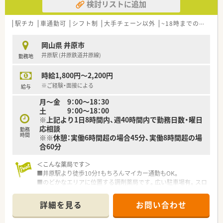
検討リストに追加
【想定される業務内容】
■処方箋に基づく調剤業務や服薬指導、薬歴管理などの基本的な
駅チカ
車通勤可
シフト制
大手チェーン以外
~18時までの職場
薬剤師業務全般を担当していただきます。
■施設在宅業務にも対応しており、地域医療の一環として患者様
岡山県 井原市
の生活を支える役割を担います。
井原駅 (井原鉄道井原線)
勤務地
■管理薬剤師として店舗のマネジメントやスタッフの指導、医薬
品の在庫管理などもお任せします。
時給1,800円～2,200円
【法人特徴について】
※ご経験・面接による
給与
■岡山県や福岡県で複数の店舗を展開しているグループ企業の
月～金 9：00～18：30
一員であり、安定した経営基盤があります。
土 9：00～18：00
■経営層が現役の薬剤師であるため現場の意見を吸い上げやす
※上記より1日8時間内、週40時間内で勤務日数・曜日
く、風通しの良い社風が魅力です。
応相談
勤務
■地域に密着した薬局運営を行っており、周辺の医療機関とも密
時間
※※休憩：実働6時間超の場合45分、実働8時間超の場
に連携し信頼関係を築いています。
合60分
＜こんな薬局です＞
■井原駅より徒歩10分！もちろんマイカー通勤もOK。
■のどかなエリアに位置する調剤薬局です。広い駐車場有。スロ
ープ・自動ドアもあり、どなたでも利用しやすい設計となってい
ます。
詳細を見る
お問い合わせ
■内科等応需している他、施設在宅にも取り組んでいます。