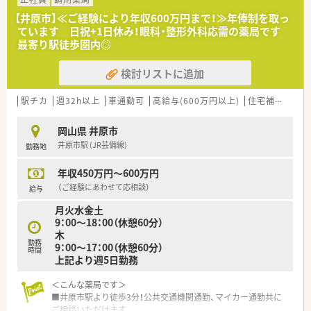
■透析医療やリハビリテーションなど専門性の高い医療サービ
【井原市】≪ご経験により年収600万円まで！≫年俸制を取っ
スの提供にも力を入れ、地域医療の質を高めています。
ています 日祝+1日休み！眼科・整形外科応需の薬局です
■在宅支援を含めた地域医療への貢献を重視しており、退院後の
最寄り駅徒歩圏内◎
患者様の生活も支える包括的な体制があります。
検討リストに追加
【こんな方にオススメ】
■病院での勤務に興味があるものの経験がなく、基礎からしっか
りと業務を学びたいと考えている方に最適です。
駅チカ
週32h以上
車通勤可
高給与(600万円以上)
住宅補助(手当)あり
■年収アップを目指しながら、ワークライフバランスの整った環
境で長く働きたいと考えている方にお勧めします。
岡山県 井原市
■調剤業務だけでなく病棟業務やチーム医療に関わり、薬剤師と
井原市駅 (JR芸備線)
勤務地
しての職能を広げたい方に適している求人です。
年収450万円～600万円
（ご経験にあわせて応相談）
給与
月火水金土
9：00～18：00（休憩60分）
木
勤務
9：00～17：00（休憩60分）
時間
上記より週5日勤務
＜こんな薬局です＞
■井原市駅より徒歩3分！公共交通機関通勤、マイカー通勤共に
ご相談いただけます。