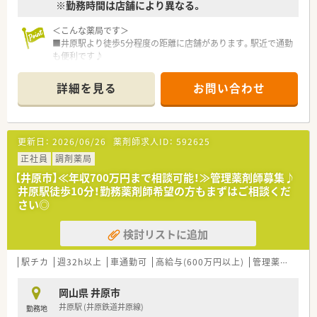
※勤務時間は店舗により異なる。
■年間休日は110日確保されており、一族内に薬剤師が多く在籍
しているため、急な欠員時にも応援体制が迅速に整う安心の環境
＜こんな薬局です＞
です。
■井原駅より徒歩5分程度の距離に店舗があります。駅近で通勤
も便利です♪
【想定される業務内容】
■薬剤師常勤3名、ヘルプ対応1名です。
■処方箋に基づく調剤業務や服薬指導を軸に、薬歴管理や薬剤情
報の提供など、薬剤師としての専門業務に専念できる体制を構築
詳細を見る
お問い合わせ
＜業務内容＞
しています。
■近隣の医院より内科や小児科、皮膚科、糖尿病内科など幅広い
■ピッキングなどの付随業務は事務スタッフが中心となって行
処方を応需しています。
うため、患者様との対話や高度な服薬指導に集中することが可能
■処方箋枚数は約120～130枚/日です。
です。
更新日：
2026/06/26
薬剤師求人ID：
592625
■外来業務だけでなく施設在宅業務にも取り組んでおり、多職種
＜研修制度＞
正社員
調剤薬局
と連携しながら地域医療の最前線で幅広い経験を積むことがで
■基本は配属店舗での OJT研修です。必要に応じて職種別・階層
きます。
【井原市】≪年収700万円まで相談可能！≫管理薬剤師募集♪
別の研修に参加して頂きます。
井原駅徒歩10分！勤務薬剤師希望の方もまずはご相談くだ
■未経験者やブランクの長い方については各種勉強会や集合研
さい◎
修にご参加頂いておりますのでご安心ください。
検討リストに追加
＜法人特徴＞
■東証プライム上場スズケングループの地場大手チェーン薬局
です。
駅チカ
週32h以上
車通勤可
高給与(600万円以上)
管理薬剤師
シ
■1982年の創業以来、人々が笑顔になれる薬局を目指して地域
の医療貢献に取り組み、中国エリアに116店舗の薬局を展開する
岡山県 井原市
法人です。
井原駅 (井原鉄道井原線)
勤務地
■全ての患者様が同等かつ上質な医療を受けることができるよ