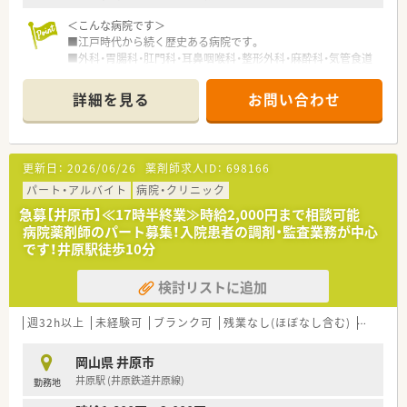
＜こんな病院です＞
■江戸時代から続く歴史ある病院です。
■外科・胃腸科・肛門科・耳鼻咽喉科・整形外科・麻酔科・気管食道
科を診療し、地域に親しまれ信頼されている医療機関です。
■育児にも理解ある職場環境で、子育てをしながら活躍されてい
詳細を見る
お問い合わせ
る医療従事者の方が多く在籍しています。
■18時閉院ですが薬剤師の方のシフトは17時半までとなりま
す。
更新日：
2026/06/26
薬剤師求人ID：
698166
＜業務内容＞
■調剤業務、服薬指導、薬剤情報の提供、秒等業務など
パート・アルバイト
病院・クリニック
■薬剤師人数1.5名体制、1人薬剤師の日もありますが、非常勤も
急募【井原市】≪17時半終業≫時給2,000円まで相談可能
いらっしゃいますのでお休みも取れる環境です。
病院薬剤師のパート募集！入院患者の調剤・監査業務が中心
です！井原駅徒歩10分
＜研修制度＞
■現場の先輩薬剤師より指導を受けて頂きます。病院経験のな
検討リストに追加
い方やブランクのある方もご相談ください。
＜こんな方にもオススメ＞
週32h以上
未経験可
ブランク可
残業なし(ほぼなし含む)
車通勤
■プライベートとの両立を希望されている方
■余裕を持った働き方を希望されている方
岡山県 井原市
■病院業務に興味のある方
井原駅 (井原鉄道井原線)
勤務地