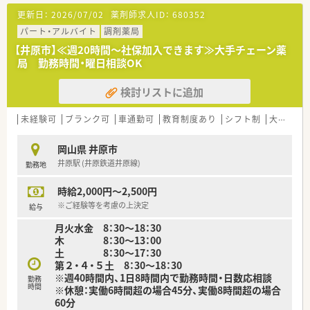
す。
更新日：
2026/07/02
薬剤師求人ID：
680352
■のどかな環境に位置する店舗はバリアフリー設計となってお
り、広い駐車場を完備しているためマイカーでの通勤も非常に便
パート・アルバイト
調剤薬局
利です。
【井原市】≪週20時間～社保加入できます≫大手チェーン薬
■地域に根ざした運営を続けており、近隣の医療機関とも密に連
局 勤務時間・曜日相談OK
携を図りながら地域住民から親しまれている温かい雰囲気の薬
局です。
検討リストに追加
【法人特徴について】
■岡山県や福岡県で多角的に展開しているグループの一員であ
未経験可
ブランク可
車通勤可
教育制度あり
シフト制
大手チェーン以外
り、一族の多くが薬剤師であるため現場への理解が非常に深い法
人です。
岡山県 井原市
■経営層が現場の「こうなったらいいな」という意見を親身に聞
井原駅 (井原鉄道井原線)
勤務地
き入れ、業務効率を上げるための設備投資も積極的に行っていま
す。
時給2,000円～2,500円
■薬剤師会の活動にも積極的に取り組んでおり、地域の医療水準
を高めるための貢献活動や他職種との連携を大切にしているの
※ご経験等を考慮の上決定
給与
が特徴です。
月火水金 8：30～18：30
木 8：30～13：00
【求人情報について】
土 8：30〜17：30
■年収は500万円から600万円の間で経験により決定され、管理
第２・４・５土 8：30〜18：30
薬剤師候補としてキャリアを積みたい方も大歓迎の求人です。
※週40時間内、1日8時間内で勤務時間・日数応相談
勤務
■第二新卒の方でも年収515万円から相談が可能となっており、
時間
※休憩：実働6時間超の場合45分、実働8時間超の場合
若手薬剤師の育成と待遇改善にも力を入れている魅力的な条件
60分
です。