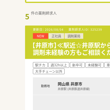
件の薬剤師求人
5
更新日：
2026/08/04
薬剤師求人ID：
325239
NEW
正社員
調剤薬局
【井原市】≪駅近☆井原駅
調剤未経験の方もご相談く
駅チカ
週32h以上
新卒可
未経験可
車
大手チェーン以外
岡山県 井原市
勤務地
井原駅 (井原鉄道井原線)