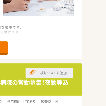
利な環境です。
で働けます。
務を進めます。
を積極的に行っています。
の質を高めています。
体制があります。
検討リストに追加
る方に最適です。
方にお勧めします。
♪病院の常勤募集！夜勤等あ
ている求人です。
り
住宅補助(手当)あり
60歳以上可