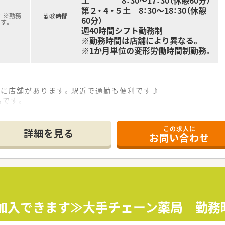
土 8：30〜17：30（休憩60分）
第２・４・５土 8：30〜18：30（休憩
 ※勤務
勤務時間
60分）
す。
週40時間シフト勤務制
※勤務時間は店舗により異なる。
※1か月単位の変形労働時間制勤務。
離に店舗があります。駅近で通勤も便利です♪
名です。
この求人に
、皮膚科、糖尿病内科など幅広い処方を応需しています。
詳細を見る
お問い合わせ
/日です。
修です。必要に応じて職種別・階層別の研修に参加して頂きます。
については各種勉強会や集合研修にご参加頂いておりますので
保加入できます≫大手チェーン薬局 勤務
ループの地場大手チェーン薬局です。
笑顔になれる薬局を目指して地域の医療貢献に取り組み、中国エ