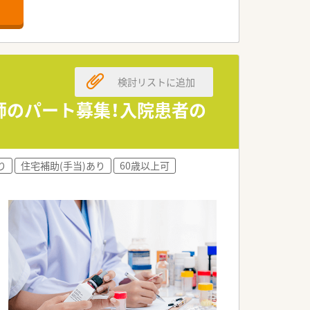
ご安心ください。
検討リストに追加
剤師のパート募集！入院患者の
リアに116店舗の薬局を展開する法人で
為に何ができるかを常に考え、日々の業
り
住宅補助(手当)あり
60歳以上可
つけ薬局」になること。その上で健康に
ト薬局」を目指し、さらに病院や介護施設
ベント開催などの取り組みを行っていま
との連携、そして中国地方最大級の店舗網