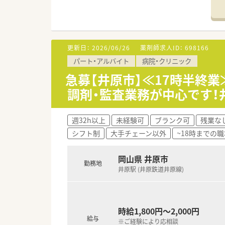
■近隣の医院より内科や小児科
■処方箋枚数は約120～130枚
＜研修制度＞
■基本は配属店舗での OJT研
更新日：
2026/06/26
薬剤師求人ID：
698166
■未経験者やブランクの長い方
パート・アルバイト
病院・クリニック
＜法人特徴＞
急募【井原市】≪17時半終業
■東証プライム上場スズケング
調剤・監査業務が中心です！
■1982年の創業以来、人々が
す。
■全ての患者様が同等かつ上質
週32h以上
未経験可
ブランク可
残業な
務を行います。
シフト制
大手チェーン以外
~18時までの職
■しっかりと基盤を固め、まず
関する相談窓口として地域の皆
などと連携を強化することで地
岡山県 井原市
勤務地
■調剤事業にとどまらず、セル
井原駅 (井原鉄道井原線)
す。
■無菌調剤対応薬局の設置や関
を生かし、地域の皆さまが安心
時給1,800円～2,000円
＜こんな方にもおすすめ＞
給与
※ご経験により応相談
■キャリアアップを目指す方、