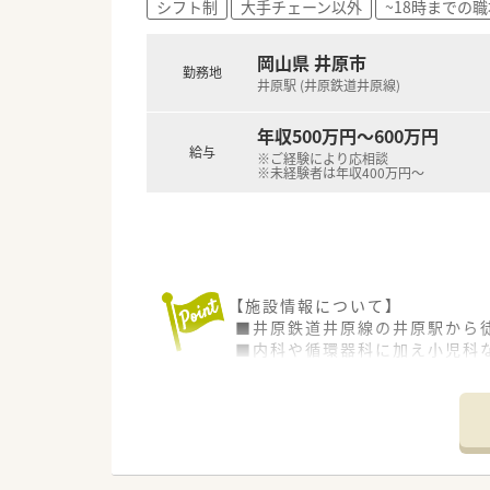
シフト制
大手チェーン以外
~18時までの職
岡山県 井原市
勤務地
井原駅 (井原鉄道井原線)
年収500万円～600万円
給与
※ご経験により応相談
※未経験者は年収400万円～
【施設情報について】
■井原鉄道井原線の井原駅から
■内科や循環器科に加え小児科
■現在は薬剤師常勤1名と調剤
【こんな取り組みをしています】
■井原地区で初となる介護医療
■透析医療やリハビリテーショ
■在宅支援を含めた地域医療へ