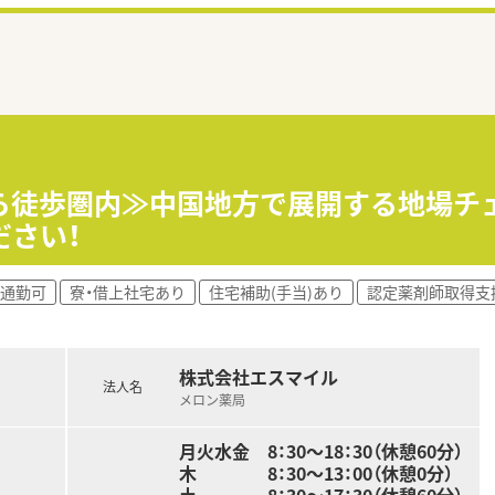
から徒歩圏内≫中国地方で展開する地場チ
ださい！
通勤可
寮・借上社宅あり
住宅補助(手当)あり
認定薬剤師取得支
株式会社エスマイル
法人名
メロン薬局
月火水金 8：30～18：30（休憩60分）
木 8：30～13：00（休憩0分）