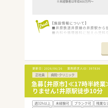
※未経験者は年収400万円～
■福利厚生・教育体制が整って
【施設情報について】
■井原鉄道井原線の井原駅から
■内科や循環器科に加え小児科
■現在は薬剤師常勤1名と調剤
【こんな取り組みをしています】
■井原地区で初となる介護医療
■透析医療やリハビリテーショ
■在宅支援を含めた地域医療へ
更新日：
2026/06/26
薬剤師求人ID：
397836
【こんな方にオススメ】
正社員
病院・クリニック
■病院での勤務に興味があるも
■年収アップを目指しながら、
急募【井原市】≪17時半終
■調剤業務だけでなく病棟業務
りません！井原駅徒歩10分
週32h以上
未経験可
ブランク可
残業な