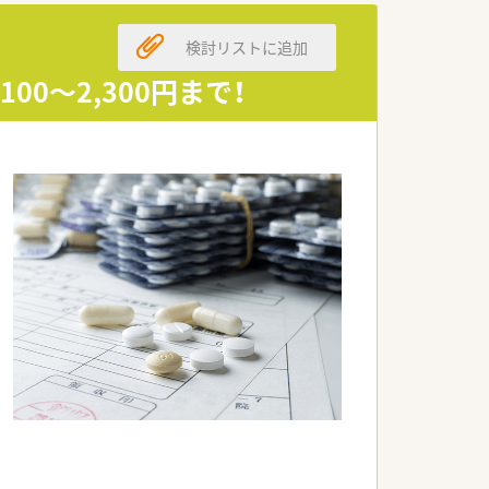
検討リストに追加
る方に最適です。
方にお勧めします。
0～2,300円まで！
ている求人です。