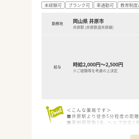
す。
未経験可
ブランク可
車通勤可
教育制度
■全ての患者様が同等かつ上質
務を行います。
岡山県 井原市
■しっかりと基盤を固め、まず
勤務地
井原駅 (井原鉄道井原線)
関する相談窓口として地域の皆
などと連携を強化することで地
■調剤事業にとどまらず、セル
す。
■無菌調剤対応薬局の設置や関
を生かし、地域の皆さまが安心
時給2,000円～2,500円
給与
※ご経験等を考慮の上決定
＜こんな方にもおすすめ＞
■キャリアアップを目指す方、
■福利厚生・教育体制が整って
＜こんな薬局です＞
■井原駅より徒歩5分程度の距
■薬剤師常勤3名、ヘルプ対応1
＜業務内容＞