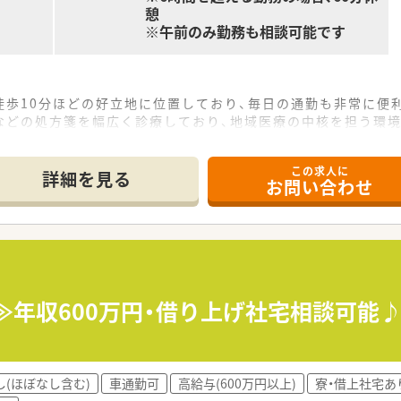
憩
いる会社で働きたい方
※午前のみ勤務も相談可能です
徒歩10分ほどの好立地に位置しており、毎日の通勤も非常に便
などの処方箋を幅広く診療しており、地域医療の中核を担う環境
助手1名の少人数体制で業務を行っており、連携を取りながら業
この求人に
詳細を見る
お問い合わせ
院を開設するなど、地域の医療ニーズに合わせて新しい取り組み
ンなど専門性の高い医療サービスの提供にも力を入れ、地域医療
の貢献を重視しており、退院後の患者様の生活も支える包括的な
のの経験がなく、基礎からしっかりと業務を学びたいと考えてい
ワークライフバランスの整った環境で長く働きたいと考えている
業≫年収600万円・借り上げ社宅相談可能
やチーム医療に関わり、薬剤師としての職能を広げたい方に適し
し(ほぼなし含む)
車通勤可
高給与(600万円以上)
寮・借上社宅あ