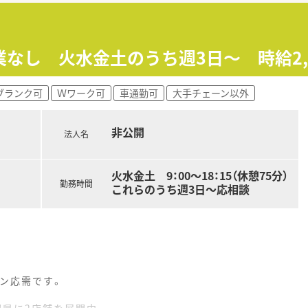
のの経験がなく、基礎からしっかりと業務を学びたいと考えてい
ワークライフバランスの整った環境で長く働きたいと考えている
なし 火水金土のうち週3日～ 時給2,10
やチーム医療に関わり、薬剤師としての職能を広げたい方に適し
ブランク可
Ｗワーク可
車通勤可
大手チェーン以外
非公開
法人名
火水金土 9：00～18：15（休憩75分）
勤務時間
これらのうち週3日～応相談
ン応需です。
岡県に2店舗を展開中。