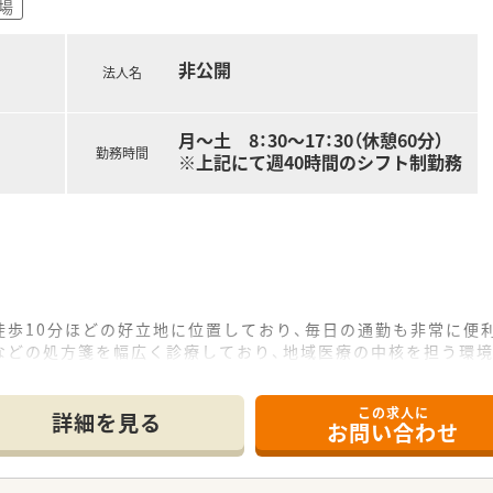
場
非公開
法人名
月～土 8：30～17：30（休憩60分）
勤務時間
※上記にて週40時間のシフト制勤務
徒歩10分ほどの好立地に位置しており、毎日の通勤も非常に便
などの処方箋を幅広く診療しており、地域医療の中核を担う環境
助手1名の少人数体制で業務を行っており、連携を取りながら業
この求人に
詳細を見る
お問い合わせ
院を開設するなど、地域の医療ニーズに合わせて新しい取り組み
ンなど専門性の高い医療サービスの提供にも力を入れ、地域医療
の貢献を重視しており、退院後の患者様の生活も支える包括的な