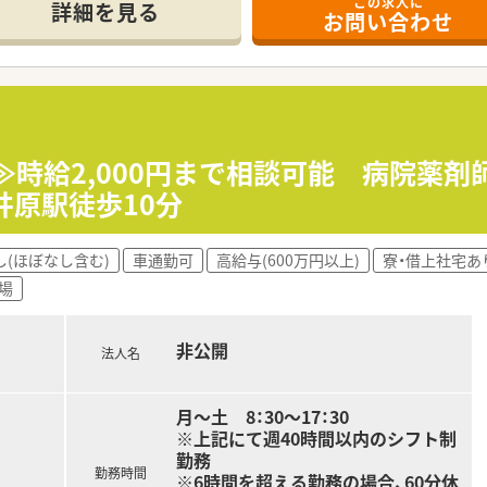
この求人に
、皮膚科、糖尿病内科など幅広い処方を応需しています。
詳細を見る
お問い合わせ
/日です。
修です。必要に応じて職種別・階層別の研修に参加して頂きます。
については各種勉強会や集合研修にご参加頂いておりますので
≫時給2,000円まで相談可能 病院薬
ループの地場大手チェーン薬局です。
井原駅徒歩10分
笑顔になれる薬局を目指して地域の医療貢献に取り組み、中国エ
な医療を受けることができるよう、笑顔をキーワードに患者様の
し(ほぼなし含む)
車通勤可
高給与(600万円以上)
寮・借上社宅あ
場
は保険薬局として患者さんに寄り添って服薬指導を行う「かかり
様の主体的な健康の維持・増進を積極的に支援する「健康サポー
域包括ケアにつながっていく事に重きを置いています。
非公開
フメディケーションの推進・健康拠点として情報の発信や健康イ
法人名
連会社の介護サービス事業を展開するサンキ・ウエルビィ（株）
月～土 8：30～17：30
して暮らせる街づくりを支援します。
※上記にて週40時間以内のシフト制
勤務
勤務時間
※6時間を超える勤務の場合、60分休
自身のスキルを磨きたい方