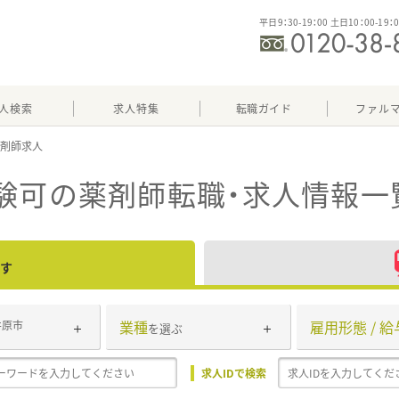
平日9：30-19：00 土日10：00-19：
人検索
求人特集
転職ガイド
ファル
験可
の薬剤師転職・求人情報一
す
業種
雇用形態 / 給
井原市
を選ぶ
求人IDで検索