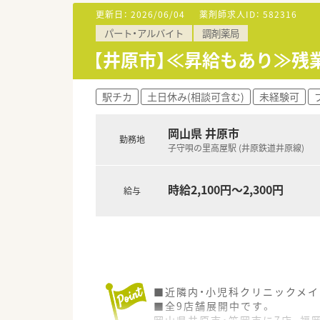
更新日：
2026/06/04
薬剤師求人ID：
582316
【こんな方にオススメ】
パート・アルバイト
調剤薬局
■病院での勤務に興味があるも
■年収アップを目指しながら、
【井原市】≪昇給もあり≫残業
■調剤業務だけでなく病棟業務
駅チカ
土日休み(相談可含む)
未経験可
岡山県 井原市
勤務地
子守唄の里高屋駅 (井原鉄道井原線)
時給2,100円～2,300円
給与
■近隣内・小児科クリニックメイ
■全9店舗展開中です。
岡山県井原市・笠岡市に7店、福