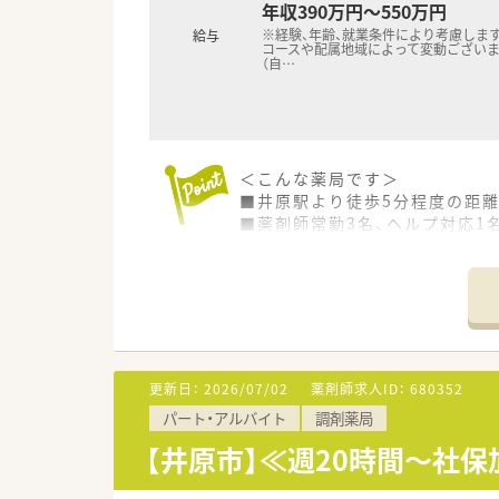
年収390万円～550万円
※経験、年齢、就業条件により考慮します
給与
コースや配属地域によって変動ございま
（自
…
＜こんな薬局です＞
■井原駅より徒歩5分程度の距
■薬剤師常勤3名、ヘルプ対応1
＜業務内容＞
■近隣の医院より内科や小児科
■処方箋枚数は約120～130枚
＜研修制度＞
■基本は配属店舗での OJT研
更新日：
2026/07/02
薬剤師求人ID：
680352
■未経験者やブランクの長い方
パート・アルバイト
調剤薬局
＜法人特徴＞
【井原市】≪週20時間～社
■東証プライム上場スズケング
■1982年の創業以来、人々が