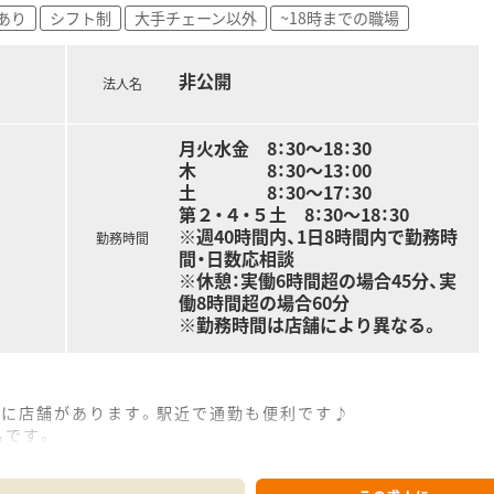
あり
シフト制
大手チェーン以外
~18時までの職場
な医療を受けることができるよう、笑顔をキーワードに患者様の
非公開
は保険薬局として患者さんに寄り添って服薬指導を行う「かかり
法人名
様の主体的な健康の維持・増進を積極的に支援する「健康サポー
域包括ケアにつながっていく事に重きを置いています。
フメディケーションの推進・健康拠点として情報の発信や健康イ
月火水金 8：30～18：30
木 8：30～13：00
連会社の介護サービス事業を展開するサンキ・ウエルビィ（株）
土 8：30〜17：30
して暮らせる街づくりを支援します。
第２・４・５土 8：30〜18：30
※週40時間内、1日8時間内で勤務時
勤務時間
間・日数応相談
自身のスキルを磨きたい方
※休憩：実働6時間超の場合45分、実
いる会社で働きたい方
働8時間超の場合60分
※勤務時間は店舗により異なる。
離に店舗があります。駅近で通勤も便利です♪
名です。