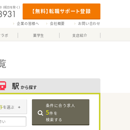
00
（祝日を除く）
【無料】転職サポート登録
企業の皆様へ
会社概要
お問い合わせ
マラボ
薬学生
支店紹介
覧
駅
から探す
条件に合う求人
与
を選ぶ
5
件を
検索する