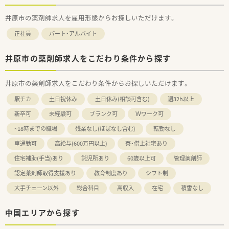
井原市の薬剤師求人を雇用形態からお探しいただけます。
正社員
パート・アルバイト
井原市の薬剤師求人をこだわり条件から探す
井原市の薬剤師求人をこだわり条件からお探しいただけます。
駅チカ
土日祝休み
土日休み(相談可含む)
週32h以上
新卒可
未経験可
ブランク可
Ｗワーク可
~18時までの職場
残業なし(ほぼなし含む)
転勤なし
車通勤可
高給与(600万円以上)
寮・借上社宅あり
住宅補助(手当)あり
託児所あり
60歳以上可
管理薬剤師
認定薬剤師取得支援あり
教育制度あり
シフト制
大手チェーン以外
総合科目
高収入
在宅
積雪なし
中国エリアから探す