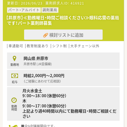
更新日：
2026/06/23
薬剤師求人ID：
416921
パート・アルバイト
調剤薬局
【井原市】≪勤務曜日・時間ご相談ください≫眼科応需の薬局
です！パート薬剤師募集
検討リストに追加
車通勤可
教育制度あり
シフト制
大手チェーン以外
岡山県 井原市
井原市駅 (JR芸備線)
勤務地
時給2,000円～2,000円
（ご経験にあわせて応相談）
給与
月火水金土
9：00～18：00（休憩60分）
木
9：00～17：00（休憩60分）
勤務
時間
上記より週40時間以内にて勤務曜日・時間ご相談くだ
さい
■全9店舗展開中です。