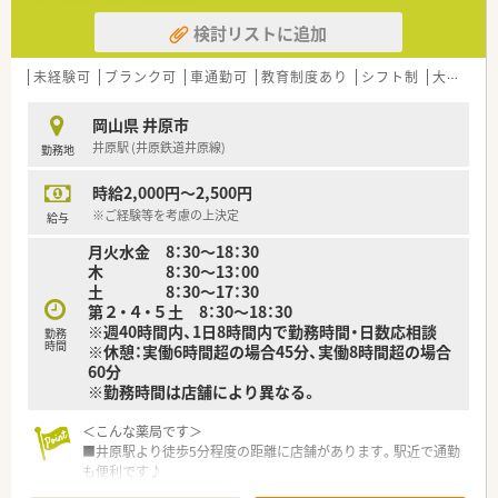
検討リストに追加
未経験可
ブランク可
車通勤可
教育制度あり
シフト制
大手チェーン以外
岡山県 井原市
井原駅 (井原鉄道井原線)
勤務地
時給2,000円～2,500円
※ご経験等を考慮の上決定
給与
月火水金 8：30～18：30
木 8：30～13：00
土 8：30〜17：30
第２・４・５土 8：30〜18：30
※週40時間内、1日8時間内で勤務時間・日数応相談
勤務
時間
※休憩：実働6時間超の場合45分、実働8時間超の場合
60分
※勤務時間は店舗により異なる。
＜こんな薬局です＞
■井原駅より徒歩5分程度の距離に店舗があります。駅近で通勤
も便利です♪
■薬剤師常勤3名、ヘルプ対応1名です。