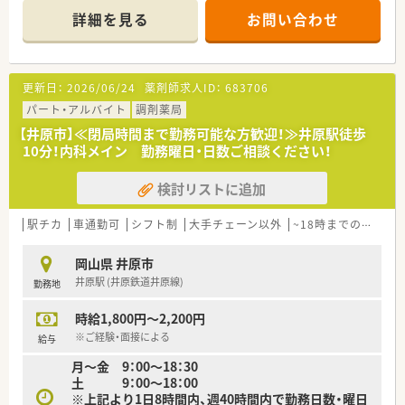
詳細を見る
お問い合わせ
＜業務内容＞
■近隣の医院より内科や小児科、皮膚科、糖尿病内科など幅広い
処方を応需しています。
■処方箋枚数は約120～130枚/日です。
更新日：
2026/06/24
薬剤師求人ID：
683706
＜研修制度＞
パート・アルバイト
調剤薬局
■基本は配属店舗での OJT研修です。必要に応じて職種別・階層
【井原市】≪閉局時間まで勤務可能な方歓迎！≫井原駅徒歩
別の研修に参加して頂きます。
10分！内科メイン 勤務曜日・日数ご相談ください！
■未経験者やブランクの長い方については各種勉強会や集合研
修にご参加頂いておりますのでご安心ください。
検討リストに追加
＜法人特徴＞
■東証プライム上場スズケングループの地場大手チェーン薬局
駅チカ
車通勤可
シフト制
大手チェーン以外
~18時までの職場
です。
■1982年の創業以来、人々が笑顔になれる薬局を目指して地域
岡山県 井原市
の医療貢献に取り組み、中国エリアに116店舗の薬局を展開する
井原駅 (井原鉄道井原線)
勤務地
法人です。
■全ての患者様が同等かつ上質な医療を受けることができるよ
時給1,800円～2,200円
う、笑顔をキーワードに患者様の為に何ができるかを常に考え、
日々の業務を行います。
※ご経験・面接による
給与
■しっかりと基盤を固め、まずは保険薬局として患者さんに寄り
月～金 9：00～18：30
添って服薬指導を行う「かかりつけ薬局」になること。その上で
土 9：00～18：00
健康に関する相談窓口として地域の皆様の主体的な健康の維持・
※上記より1日8時間内、週40時間内で勤務日数・曜日
増進を積極的に支援する「健康サポート薬局」を目指し、さらに