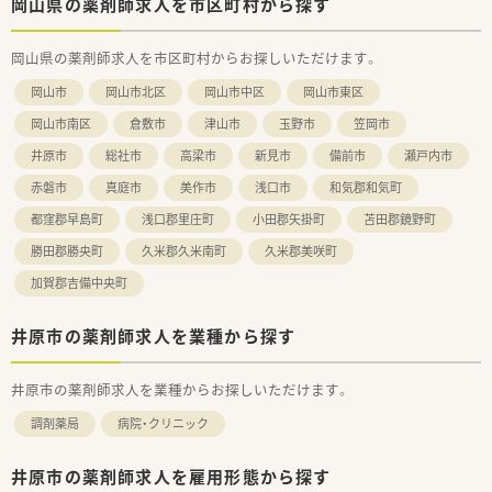
岡山県の薬剤師求人を市区町村から探す
岡山県の薬剤師求人を市区町村からお探しいただけます。
岡山市
岡山市北区
岡山市中区
岡山市東区
岡山市南区
倉敷市
津山市
玉野市
笠岡市
井原市
総社市
高梁市
新見市
備前市
瀬戸内市
赤磐市
真庭市
美作市
浅口市
和気郡和気町
都窪郡早島町
浅口郡里庄町
小田郡矢掛町
苫田郡鏡野町
勝田郡勝央町
久米郡久米南町
久米郡美咲町
加賀郡吉備中央町
井原市の薬剤師求人を業種から探す
井原市の薬剤師求人を業種からお探しいただけます。
調剤薬局
病院・クリニック
井原市の薬剤師求人を雇用形態から探す