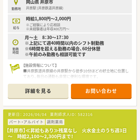
岡山県 井原市
井原駅 (井原鉄道井原線)
勤務地
＜こんな方にもオススメ＞
■地域に密着した薬局で働きたい方
時給1,800円～2,000円
■年収アップ・キャリアアップを目指したい方
※ご経験により応相談
給与
※未経験者は年収400万円～
月～土 8：30～17：30
※上記にて週40時間以内のシフト制勤務
※6時間を超える勤務の場合、60分休憩
勤務
時間
※午前のみ勤務も相談可能です
【施設情報について】
■井原鉄道井原線の井原駅から徒歩10分ほどの好立地に位置し
ており、毎日の通勤も非常に便利な環境です。
■内科や循環器科に加え小児科などの処方箋を幅広く診療して
おり、地域医療の中核を担う環境で働けます。
詳細を見る
お問い合わせ
■現在は薬剤師常勤1名と調剤助手1名の少人数体制で業務を行
っており、連携を取りながら業務を進めます。
【こんな取り組みをしています】
更新日：
2026/06/04
薬剤師求人ID：
582316
■井原地区で初となる介護医療院を開設するなど、地域の医療ニ
ーズに合わせて新しい取り組みを積極的に行っています。
パート・アルバイト
調剤薬局
■透析医療やリハビリテーションなど専門性の高い医療サービ
【井原市】≪昇給もあり≫残業なし 火水金土のうち週3日
スの提供にも力を入れ、地域医療の質を高めています。
～ 時給2,100～2,300円まで！
■在宅支援を含めた地域医療への貢献を重視しており、退院後の