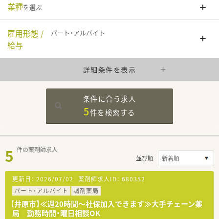
業種
を選ぶ
雇用形態 /
パート・アルバイト
給与
詳細条件を表示
条件に合う求人
5
件を
検索する
5
件の薬剤師求人
並び順
更新日：
2026/07/02
薬剤師求人ID：
680352
パート・アルバイト
調剤薬局
【井原市】≪週20時間～社保加入できます≫大手チェーン薬
局 勤務時間・曜日相談OK