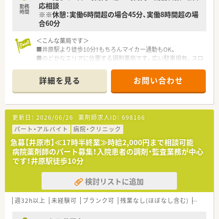
応相談
勤務
病院や介護施設などと連携を強化することで地域包括ケアにつ
時間
※※休憩：実働6時間超の場合45分、実働8時間超の場
ながっていく事に重きを置いています。
合60分
■調剤事業にとどまらず、セルフメディケーションの推進・健康
拠点として情報の発信や健康イベント開催などの取り組みを行
＜こんな薬局です＞
っています。
■井原駅より徒歩10分！もちろんマイカー通勤もOK。
■無菌調剤対応薬局の設置や関連会社の介護サービス事業を展
■のどかなエリアに位置する調剤薬局です。広い駐車場有。スロ
開するサンキ・ウエルビィ（株）との連携、そして中国地方最大級
ープ・自動ドアもあり、どなたでも利用しやすい設計となってい
の店舗網を生かし、地域の皆さまが安心して暮らせる街づくりを
ます。
支援します。
詳細を見る
お問い合わせ
■内科等応需している他、施設在宅にも取り組んでいます。
＜こんな方にもおすすめ＞
＜業務内容＞
■キャリアアップを目指す方、自身のスキルを磨きたい方
■処方箋による調剤業務、服薬指導、薬剤情報の提供など
■福利厚生・教育体制が整っている会社で働きたい方
更新日：
2026/06/26
薬剤師求人ID：
698166
■内科、透析応需。応需処方箋枚数50枚/日、薬剤師常時2名体制
です。
パート・アルバイト
病院・クリニック
急募【井原市】≪17時半終業≫時給2,000円まで相談可能
＜研修制度＞
病院薬剤師のパート募集！入院患者の調剤・監査業務が中心
■現場の先輩薬剤師より指導を受けて頂きます。
です！井原駅徒歩10分
＜法人特徴＞
検討リストに追加
■岡山県や福岡県で展開する法人のグループ会社となります。
■地域に密着した運営をしており、地域住民から愛されてる薬局
です。
週32h以上
未経験可
ブランク可
残業なし(ほぼなし含む)
車通勤
■お昼の空き時間を利用し、スキルアップのための勉強会にも積
極的に取り組んでいます。