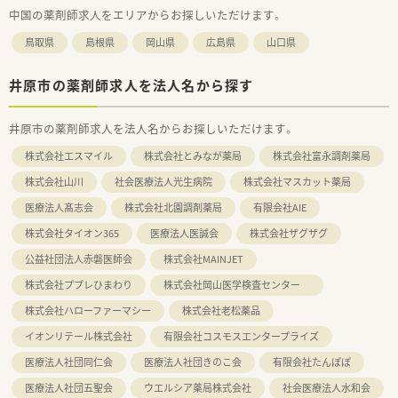
中国の薬剤師求人をエリアからお探しいただけます。
鳥取県
島根県
岡山県
広島県
山口県
井原市の薬剤師求人を法人名から探す
井原市の薬剤師求人を法人名からお探しいただけます。
株式会社エスマイル
株式会社とみなが薬局
株式会社富永調剤薬局
株式会社山川
社会医療法人光生病院
株式会社マスカット薬局
医療法人髙志会
株式会社北園調剤薬局
有限会社AIE
株式会社タイオン365
医療法人医誠会
株式会社ザグザグ
公益社団法人赤磐医師会
株式会社MAINJET
株式会社ププレひまわり
株式会社岡山医学検査センター
株式会社ハローファーマシー
株式会社老松薬品
イオンリテール株式会社
有限会社コスモスエンタープライズ
医療法人社団同仁会
医療法人社団きのこ会
有限会社たんぽぽ
医療法人社団五聖会
ウエルシア薬局株式会社
社会医療法人水和会