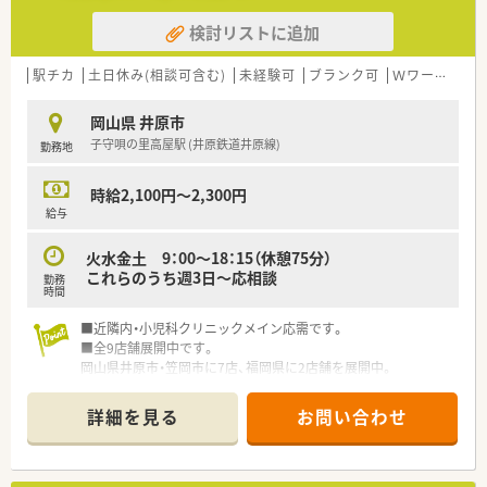
患者様の生活も支える包括的な体制があります。
検討リストに追加
【こんな方にオススメ】
■病院での勤務に興味があるものの経験がなく、基礎からしっか
駅チカ
土日休み(相談可含む)
未経験可
ブランク可
Ｗワーク可
りと業務を学びたいと考えている方に最適です。
■年収アップを目指しながら、ワークライフバランスの整った環
岡山県 井原市
境で長く働きたいと考えている方にお勧めします。
子守唄の里高屋駅 (井原鉄道井原線)
勤務地
■調剤業務だけでなく病棟業務やチーム医療に関わり、薬剤師と
しての職能を広げたい方に適している求人です。
時給2,100円～2,300円
給与
火水金土 9：00～18：15（休憩75分）
これらのうち週3日～応相談
勤務
時間
■近隣内・小児科クリニックメイン応需です。
■全9店舗展開中です。
岡山県井原市・笠岡市に7店、福岡県に2店舗を展開中。
■若いパワーで楽しい職場環境です。
スタッフの平均年齢は30代前半と非常に若く、新規出店も計画
詳細を見る
お問い合わせ
中。在宅医療に興味がある方も積極募集しています。