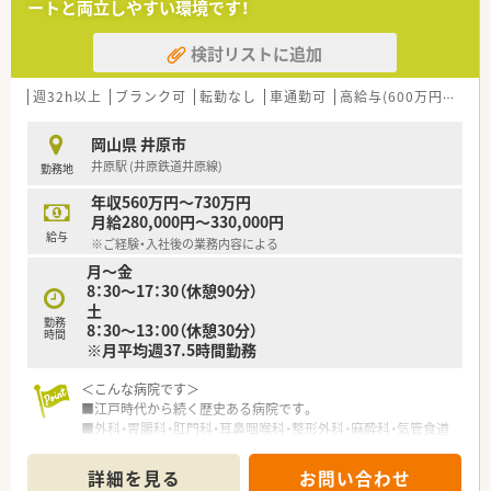
ートと両立しやすい環境です！
検討リストに追加
週32h以上
ブランク可
転勤なし
車通勤可
高給与(600万円以上)
岡山県 井原市
井原駅 (井原鉄道井原線)
勤務地
年収560万円～730万円
月給280,000円～330,000円
給与
※ご経験・入社後の業務内容による
月～金
8：30～17：30（休憩90分）
土
勤務
8：30～13：00（休憩30分）
時間
※月平均週37.5時間勤務
＜こんな病院です＞
■江戸時代から続く歴史ある病院です。
■外科・胃腸科・肛門科・耳鼻咽喉科・整形外科・麻酔科・気管食道
科を診療し、地域に親しまれ信頼されている医療機関です。
■育児にも理解ある職場環境で、子育てをしながら活躍されてい
詳細を見る
お問い合わせ
る医療従事者の方が多く在籍しています。