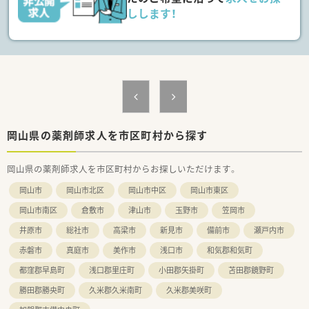
しします！
＜こんな方にもオススメ＞
■病院薬剤師の仕事に興味がある方
■福利厚生が充実している環境で働きたい方
少しでも気になった方はお問い合わせくださいませ
岡山県の薬剤師求人を市区町村から探す
岡山県の薬剤師求人を市区町村からお探しいただけます。
岡山市
岡山市北区
岡山市中区
岡山市東区
岡山市南区
倉敷市
津山市
玉野市
笠岡市
井原市
総社市
高梁市
新見市
備前市
瀬戸内市
赤磐市
真庭市
美作市
浅口市
和気郡和気町
都窪郡早島町
浅口郡里庄町
小田郡矢掛町
苫田郡鏡野町
勝田郡勝央町
久米郡久米南町
久米郡美咲町