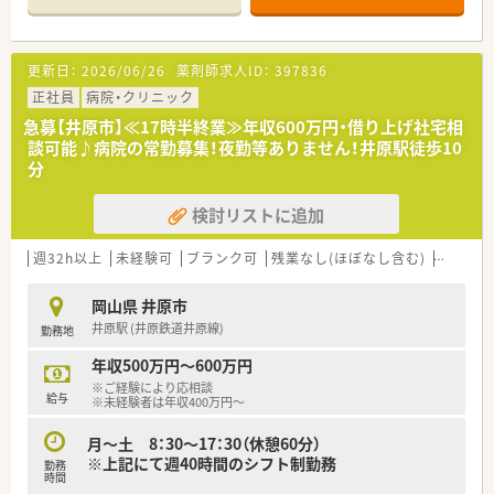
■18時閉院ですが薬剤師の方のシフトは17時半までとなりま
す。
更新日：
2026/06/26
薬剤師求人ID：
397836
＜業務内容＞
■調剤業務、服薬指導、薬剤情報の提供、秒等業務など
正社員
病院・クリニック
■薬剤師人数1.5名体制、1人薬剤師の日もありますが、非常勤も
急募【井原市】≪17時半終業≫年収600万円・借り上げ社宅相
いらっしゃいますのでお休みも取れる環境です。
談可能♪病院の常勤募集！夜勤等ありません！井原駅徒歩10
分
＜研修制度＞
■現場の先輩薬剤師より指導を受けて頂きます。病院経験のな
検討リストに追加
い方やブランクのある方もご相談ください。
＜こんな方にもオススメ＞
週32h以上
未経験可
ブランク可
残業なし(ほぼなし含む)
車通勤
■プライベートとの両立を希望されている方
■余裕を持った働き方を希望されている方
岡山県 井原市
■病院業務に興味のある方
井原駅 (井原鉄道井原線)
勤務地
年収500万円～600万円
※ご経験により応相談
給与
※未経験者は年収400万円～
月～土 8：30～17：30（休憩60分）
※上記にて週40時間のシフト制勤務
勤務
時間