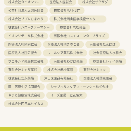
株式会社タイオン365
医療法人医誠会
株式会社ザグザグ
公益社団法人赤磐医師会
株式会社MAINJET
株式会社ププレひまわり
株式会社岡山医学検査センター
株式会社ハローファーマシー
株式会社老松薬品
イオンリテール株式会社
有限会社コスモスエンタープライズ
医療法人社団同仁会
医療法人社団きのこ会
有限会社たんぽぽ
医療法人社団五聖会
ウエルシア薬局株式会社
社会医療法人水和会
ウエルシア薬局株式会社
有限会社わかば薬局
株式会社レデイ薬局
有限会社ミモザ薬局
株式会社赤松薬館
有限会社ミマキ
株式会社富永薬局
津山医薬品有限会社
医療法人社団恵風会
岡山医療生活協同組合
シップヘルスケアファーマシー株式会社
やまと健康堂株式会社
イーズ薬局 立花佑太
株式会社西日本セイムス