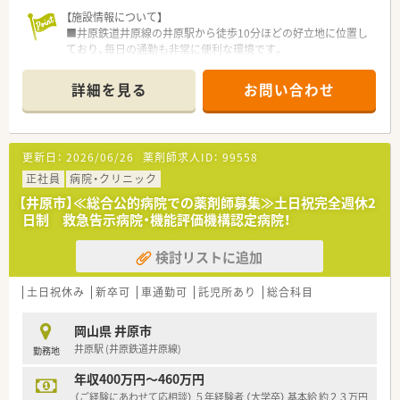
【施設情報について】
■井原鉄道井原線の井原駅から徒歩10分ほどの好立地に位置し
ており、毎日の通勤も非常に便利な環境です。
■内科や循環器科に加え小児科などの処方箋を幅広く診療して
おり、地域医療の中核を担う環境で働けます。
詳細を見る
お問い合わせ
■現在は薬剤師常勤1名と調剤助手1名の少人数体制で業務を行
っており、連携を取りながら業務を進めます。
【こんな取り組みをしています】
更新日：
2026/06/26
薬剤師求人ID：
99558
■井原地区で初となる介護医療院を開設するなど、地域の医療ニ
ーズに合わせて新しい取り組みを積極的に行っています。
正社員
病院・クリニック
■透析医療やリハビリテーションなど専門性の高い医療サービ
【井原市】≪総合公的病院での薬剤師募集≫土日祝完全週休2
スの提供にも力を入れ、地域医療の質を高めています。
日制 救急告示病院・機能評価機構認定病院！
■在宅支援を含めた地域医療への貢献を重視しており、退院後の
患者様の生活も支える包括的な体制があります。
検討リストに追加
【こんな方にオススメ】
■病院での勤務に興味があるものの経験がなく、基礎からしっか
土日祝休み
新卒可
車通勤可
託児所あり
総合科目
りと業務を学びたいと考えている方に最適です。
■年収アップを目指しながら、ワークライフバランスの整った環
岡山県 井原市
境で長く働きたいと考えている方にお勧めします。
井原駅 (井原鉄道井原線)
勤務地
■調剤業務だけでなく病棟業務やチーム医療に関わり、薬剤師と
しての職能を広げたい方に適している求人です。
年収400万円～460万円
（ご経験にあわせて応相談） ５年経験者 （大学卒） 基本給 約２３万円