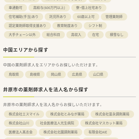
車通勤可
高給与(600万円以上)
寮・借上社宅あり
住宅補助(手当)あり
託児所あり
60歳以上可
管理薬剤師
認定薬剤師取得支援あり
教育制度あり
シフト制
大手チェーン以外
総合科目
高収入
在宅
積雪なし
中国エリアから探す
中国の薬剤師求人をエリアからお探しいただけます。
鳥取県
島根県
岡山県
広島県
山口県
井原市の薬剤師求人を法人名から探す
井原市の薬剤師求人を法人名からお探しいただけます。
株式会社エスマイル
株式会社とみなが薬局
株式会社富永調剤薬局
株式会社山川
社会医療法人光生病院
株式会社マスカット薬局
医療法人髙志会
株式会社北園調剤薬局
有限会社AIE