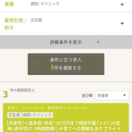
業種
病院・クリニック
雇用形態 /
正社員
給与
詳細条件を表示
条件に合う求人
3
件を
検索する
3
件の薬剤師求人
並び順
更新日：
2026/06/24
薬剤師求人ID：
657597
正社員
病院・クリニック
【井原市】≪高年収・年収730万円まで相談可能！≫17：30定
時！週平均37.5時間勤務◎子育てへの理解もありプライベ