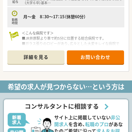
給与
（大学６卒）基本
…
月～金 8：30～17：15（休憩60分）
勤務
時間
＜こんな病院です＞
■JR井原駅より車で約5分に位置する総合病院です。
■ガラス張りのロビーがあり、広々とした大変キレイな病院で
す。
詳細を見る
お問い合わせ
＜業務内容＞
■入院患者様の調剤、監査、病棟業務がメインです。
■外来処方箋は96％院外対応となります。
＜研修制度＞
希望の求人が見つからない…という方は
■先輩職員が丁寧にサポートしてくださいます。
＜法人特徴＞
■地元の住民に愛されている、総合公的病院です。
コンサルタントに相談する
昭和41年に180床（一般病床120床、療養病床60床）となりまし
た。
サイト上に掲載していない
非公
■岡山県市町村共済組合加入、院内保育所あり（職員は無料）
■福利厚生として退職金も1年勤務から発生、託児所も完備。大
開求人
を含め、
転職のプロ
があな
変お仕事しやすい環境の病院です。
たのご希望に沿って
求人をお探