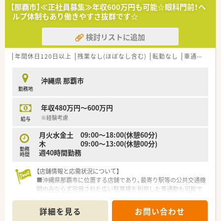
野における深い知識と経験を積むことができる魅力的な環境で
【那覇市】≪正社員募集≫年収600万円も可能☆眼科門前！ヘ
す。
ルプ体制もあり働きやすさ抜群です☆
■現場の意見を尊重する風通しの良い社風があり、一人ひとりの
薬剤師が主体性を持って店舗づくりに関わることが推奨されて
検討リストに追加
います。
■大手チェーンとは異なる小回りの利く体制が整っており、転勤
年間休日120日以上
残業なし(ほぼなし含む)
転勤なし
車通勤可
高
の心配をすることなく腰を据えて長く働き続けることが可能な
法人です。
沖縄県 那覇市
【求人情報について】
勤務地
■年収は450万円から600万円の間で提示され、これまでのキャ
リアやスキルを十分に考慮した上で納得のいく決定を目指して
年収480万円～600万円
います。
※経験考慮
給与
■週32時間以上の勤務から相談が可能であり、正社員として安
定した雇用を維持しながら個々のライフスタイルに合わせた働
月火水金土 09:00～18:00(休憩60分)
き方を選べます。
木 09:00～13:00(休憩00分)
■昇給は年1回、賞与は年2回の支給実績があり、日々の努力や業
勤務
週40時間勤務
時間
績がしっかりと給与に反映される仕組みが整っているため安心
です。
【店舗情報と応需状況について】
■沖縄県那覇市に位置する店舗であり、最寄り駅等の公共交通機
関のみならず完備された広い駐車場を利用した車通勤も可能で
す。
■近隣のおきどう眼科をメインに処方箋を応需しており、1日あ
詳細を見る
お問い合わせ
たりの応需枚数は50枚から60枚程度となっています。