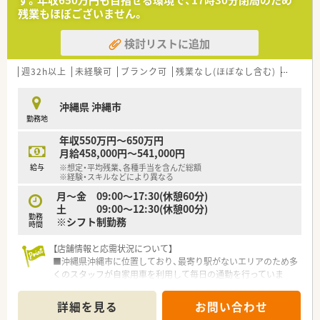
【求人情報について】
残業もほぼございません。
■年収は450万円から最大600万円の提示が可能であり、これま
での調剤経験やスキルを最大限に考慮して給与額を決定しま
検討リストに追加
す。
■賞与は年2回で計4.0ヶ月分の支給実績があるほか、管理薬剤師
週32h以上
未経験可
ブランク可
残業なし(ほぼなし含む)
転勤な
を希望される場合には別途役職手当の支給も相談可能です。
■安定した経営基盤を背景に、昇給制度や福利厚生も整ってお
り、将来を見据えて腰を据えて働ける条件です。
沖縄県 沖縄市
勤務地
年収550万円～650万円
月給458,000円～541,000円
給与
※想定・平均残業、各種手当を含んだ総額
※経験・スキルなどにより異なる
月～金 09:00～17:30(休憩60分)
土 09:00～12:30(休憩00分)
勤務
※シフト制勤務
時間
【店舗情報と応需状況について】
■沖縄県沖縄市に位置しており、最寄り駅がないエリアのため多
くのスタッフが自家用車を利用して毎日の通勤を行っていま
す。
■応需科目はリハビリテーション科や整形外科をはじめ、内科や
詳細を見る
お問い合わせ
精神科など多岐にわたり、処方箋は1日に50枚から60枚です。