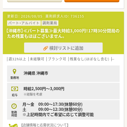
■店舗では薬剤師が2名から3名体制で勤務しており、スタッフ
同士が協力しながら日々の調剤業務を円滑に進めています。
更新日：
2026/08/05
薬剤師求人ID：
736155
【募集背景と求める人物像について】
■今回は体制強化のための欠員補充を目的としており、即戦力と
パート・アルバイト
調剤薬局
して活躍していただける正社員の薬剤師を募集しています。
【沖縄市】≪パート募集≫最大時給3,000円！17時30分閉局の
■長期的なキャリア形成を視野に入れ、地域医療に貢献しながら
ため残業もほぼございません。
末永く就業していただける方を求めています。
■車の運転が可能で、在宅業務への対応や他店舗への応援等に対
検討リストに追加
して、柔軟かつ協調性を持って取り組める方を歓迎します。
【法人特徴について】
週32h以上
未経験可
ブランク可
残業なし(ほぼなし含む)
転勤な
■宮城県をメインとしながら、宮城や福島に計10店舗を展開し、
地域に根差した薬局運営を安定して行っている企業です。
沖縄県 沖縄市
■完全週休2日制を採用しており、独立した2日の休日をしっか
勤務地
りと取得できるため、心身ともにリフレッシュが可能です。
■急な店舗異動や本人の意に沿わない転勤は基本的にはなく、一
時給2,500円～3,000円
つの店舗で腰を据えてじっくりと勤務できる環境です。
※経験を考慮
給与
【求人情報について】
月～金 09:00～17:30(休憩60分)
■沖縄中部エリアでの勤務薬剤師の募集となっており、これまで
土 09:00～12:30(休憩00分)
の実務経験をしっかりと考慮した上で給与が決定されます。
勤務
※上記時間内でご希望に応じて調整可能
■想定年収は550万円から650万円と、高収入を目指すことがで
時間
きる大変魅力的な給与条件を提示しています。
■通勤交通費は別途支給され、各種手当や遠隔地手当などの諸手
【店舗情報と応需状況について】