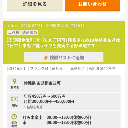
事務スタッフも4名在籍しているため、業務分担が非常にスムー
詳細を見る
お問い合わせ
ズです。
■皮膚科と眼科がメインの応需科目ですが、施設在宅への対応も
積極的に行っており、地域医療に深く貢献できる体制を整えてい
ます。
更新日：
2026/07/21
薬剤師求人ID：
710028
【募集背景と求める人物像について】
正社員
調剤薬局
■管理薬剤師候補から一般常勤まで幅広く募集しており、特に地
【国頭郡金武町】年収600万円可！残業少なめ18時終業＆週休
域密着の医療に貢献したいという意欲的な方を急募しておりま
2日で仕事も沖縄ライフも充実する好環境です
す。
■外来調剤だけでなく施設在宅業務にも関心があり、多職種と連
検討リストに追加
携しながら新しいことに挑戦できる方を高く評価し歓迎いたし
ます。
■常時複数名体制のため、ブランクがある方や未経験の方でも、
週32h以上
ブランク可
転勤なし
車通勤可
高給与(600万円以上)
まずは周囲のサポートを受けながら着実に成長したい方を募り
ます。
沖縄県 国頭郡金武町
勤務地
【法人特徴について】
■沖縄の地で地域に根差した地元の薬局として運営しており、転
年収450万円～600万円
勤の心配がなく、腰を据えて長く働き続けられる安定感が魅力で
月給300,000円～450,000円
す。
給与
※経験を考慮
■在宅医療の分野にも注力しており、これからの超高齢社会にお
いて必要とされる薬剤師としての職能を最大限に発揮できる法
月火木金土 09:00～18:00(休憩60分)
人です。
水 09:00～13:00(休憩00分)
勤務
■社員の教育制度を充実させており、定期的な勉強会の開催など
時間