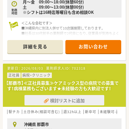
月～金 09:00～18:00(休憩60分)
土 09:00～13:00(休憩00分)
勤務
※シフトは16時迄等曜日も含め相談OK
時間
＜こんな会社です＞
■沖縄県内に別法人併せて10店舗展開しております。
■社長は30代前半の薬剤師で2代目になり、従業員が気持ちよく
働けるような薬局づくりを目指している社員思いの社長様で
す。
詳細を見る
お問い合わせ
■社員の8割は女性で、産休・育休制度の取得実績や時短復帰実
績が多数あり、女性が働きやすい環境が整っています。
■会社としてのかかりつけのノルマが無く、残業は月5時間もな
い店舗が多いため、プライベートと仕事が両立できる職場です。
更新日：
2026/08/03
薬剤師求人ID：
702318
■沖縄県外からの移住で就業している方も多数おりますので、県
外の方も大歓迎です。
正社員
病院・クリニック
■1年に1店舗を目指し新店計画があり、今後も成長続けていく
【那覇市】≪正社員募集≫ケアミックス型の病院での募集で
勢いのある会社です。
す！病棟業務もございます★未経験の方も大歓迎です！
■ご経験はもちろんですが、協調性のある方やコミュニケーショ
ン力の高いお人柄の方を重視されて採用されています。
検討リストに追加
■薬剤師の職能向上のために、薬剤師会での集団研修や、eラー
ニング研修を推奨しておりそれぞれが時間を有効活用しながら、
勉強できる環境を整えています。
駅チカ
土日休み(相談可含む)
週32h以上
新卒可
未経験可
ブラ
■会社として、毎年薬学実習生の受け入れを行っています。
■新年会や忘年会などを実施し社内の交流やコミュニケーショ
沖縄県 那覇市
ンの機会を設けています。