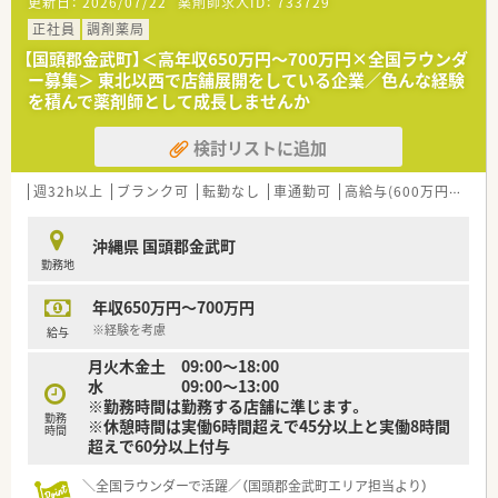
更新日：
2026/07/22
薬剤師求人ID：
733729
■「薬局に来てくれたすべての人を元気にしたい」という温かい
理念を掲げています。
正社員
調剤薬局
■沖縄県内で3店舗の調剤薬局を運営し、地域に密着した医療サ
【国頭郡金武町】＜高年収650万円～700万円×全国ラウンダ
ービスを提供しています。
ー募集＞ 東北以西で店舗展開をしている企業／色んな経験
■外来調剤だけでなく、今後の需要が見込まれる在宅医療にも特
を積んで薬剤師として成長しませんか
に力を入れています。
検討リストに追加
週32h以上
ブランク可
転勤なし
車通勤可
高給与(600万円以上)
沖縄県 国頭郡金武町
勤務地
年収650万円～700万円
※経験を考慮
給与
月火木金土 09:00～18:00
水 09:00～13:00
※勤務時間は勤務する店舗に準じます。
勤務
※休憩時間は実働6時間超えで45分以上と実働8時間
時間
超えで60分以上付与
＼全国ラウンダーで活躍／（国頭郡金武町エリア担当より）