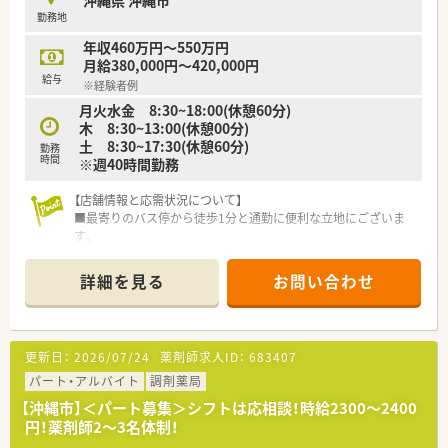
沖縄県 沖縄市
償責任保険
勤務地
■充実の休暇制度：有給休暇(6ヶ月以上勤務)、夏季休暇、慶弔休
暇など
年収460万円～550万円
月給380,000円～420,000円
遠方の方もお気軽にご相談ください！
給与
※経験者例
まずはお気軽にお問い合わせください。
月火水金 8:30~18:00(休憩60分)
木 8:30~13:00(休憩00分)
土 8:30~17:30(休憩60分)
勤務
時間
※週40時間勤務
【店舗情報と応需状況について】
■最寄りのバス停から徒歩1分と通勤に便利な立地にございま
す。
■近隣の4つの医療機関から、主に内科や小児科、呼吸器科、循環
器科を応需しています。
詳細を見る
お問い合わせ
■1日の処方箋枚数は平均60枚から70枚で、常時2～3名体制で
対応しています。
【法人特徴について】
更新日：
2026/07/24
薬剤師求人ID：
683407
■「薬局に来てくれたすべての人を元気にしたい」という温かい
理念を掲げています。
パート・アルバイト
調剤薬局
■沖縄県内で3店舗の調剤薬局を運営し、地域に密着した医療サ
【沖縄市】＜パート募集＞シフトは応相談！時給2300～2400
ービスを提供しています。
円！薬剤師2～3名体制！
■外来調剤だけでなく、今後の需要が見込まれる在宅医療にも特