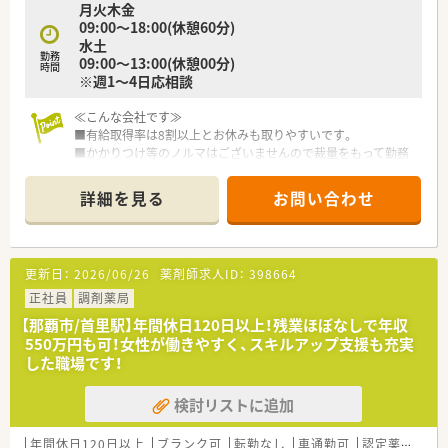
月火木金
09:00～18:00(休憩60分)
水土
勤務
09:00～13:00(休憩00分)
時間
※週1～4日応相談
≪こんな会社です≫
■有給取得率は8割以上とお休みも取りやすいです。
■かかりつけ等のノルマはございませんので裁量をもって勤務
可能です。
詳細を見る
お問い合わせ
≪こんな薬局です≫
■近くにこどもの国やホテルなどが立ち並ぶエリアにある薬局
です
■門前の皮膚科クリニックからメインに処方箋を応需していま
更新日：
2026/06/26
薬剤師求人ID：
398664
す
■設備が整っておりますので、効率よく安心してご勤務頂く事が
正社員
調剤薬局
可能です。
【那覇市/首里駅】年間休日120日以上！残業ほぼなしで年収
550万円も可！女性が働きやすく、スキルアップ支援も充実
した職場です！
検討リストに追加
年間休日120日以上
ブランク可
転勤なし
車通勤可
認定薬剤師取得支援あり