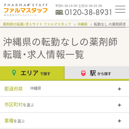
平日9：30-19：00 土日10：00-19：00
薬剤師の転職・求人サイト ファルマスタッフ
沖縄県
転勤なし
沖縄県の転勤なし
の薬剤師
転職・求人情報一覧
エリア
駅
で探す
から探す
都道府県
沖縄県
市区町村
を選ぶ
業種
を選ぶ