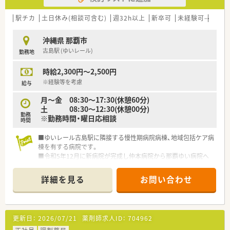
駅チカ
土日休み(相談可含む)
週32h以上
新卒可
未経験可
ブラ
沖縄県 那覇市
古島駅 (ゆいレール)
勤務地
時給2,300円～2,500円
※経験等を考慮
給与
月～金 08:30～17:30(休憩60分)
土 08:30～12:30(休憩00分)
勤務
※勤務時間・曜日応相談
時間
■ゆいレール古島駅に隣接する慢性期病院病棟、地域包括ケア病
棟を有する病院です。
■令和5年12月に新病院が完成し仲本病院から那覇ゆい病院へ
名称変更しました。
■療養病床48床、地域包括ケア病棟46床の計94床を有していま
詳細を見る
お問い合わせ
す。
■職員専用駐車場は病院から徒歩12分程度です。
更新日：
2026/07/21
薬剤師求人ID：
704962