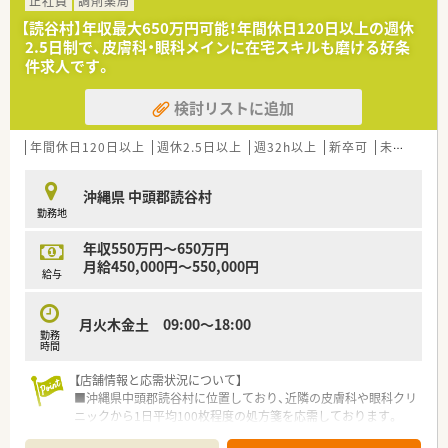
正社員
調剤薬局
【読谷村】年収最大650万円可能！年間休日120日以上の週休
2.5日制で、皮膚科・眼科メインに在宅スキルも磨ける好条
件求人です。
検討リストに追加
年間休日120日以上
週休2.5日以上
週32h以上
新卒可
未経験可
沖縄県 中頭郡読谷村
勤務地
年収550万円～650万円
月給450,000円～550,000円
給与
月火木金土 09:00～18:00
勤務
時間
【店舗情報と応需状況について】
■沖縄県中頭郡読谷村に位置しており、近隣の皮膚科や眼科クリ
ニックから1日平均100枚程度の処方箋を応需しております。
■薬剤師は正社員3名とパート1名の複数名体制となっており、