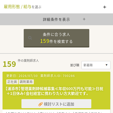
雇用形態 / 給与
を選ぶ
詳細条件を表示
条件に合う求人
159
件を
検索する
159
件の薬剤師求人
並び順
更新日：
2026/07/30
薬剤師求人ID：
700286
正社員
調剤薬局
【浦添市】管理薬剤師候補募集≪年収600万円も可能≫日祝
＋1日休み！会社経営に携わりたい方大歓迎です。
検討リストに追加