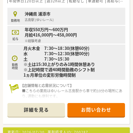
年間休日120日以上
週32h以上
転勤なし
車通勤可
高給与(600万円以上)
沖縄県 浦添市
古島駅 (ゆいレール)
勤務地
年収550万円～600万円
月給416,000円～458,000円
給与
※経験考慮
月火木金 7：30～18：30(休憩60分)
水 7：30～12：30(休憩00分)
土 7：30～15：30
※土は15:30上がりのみ1時間休憩あり
勤務
時間
※上記時間で週40時間勤務のシフト制
1ヵ月単位の変形労働時間制
【店舗情報と応需状況について】
■こちらの薬局はゆいレール古島駅から車で約10分の場所にあ
り、通勤にも便利です。
■耳鼻咽喉科と甲状腺科の処方箋を一日あたり約100枚応需し
ており、地域医療に貢献しています。
詳細を見る
お問い合わせ
■常時2名から3名の薬剤師体制で業務にあたっており、協力し
ながら働けます。
【募集背景と求める人物像について】
更新日：
2026/07/30
薬剤師求人ID：
700287