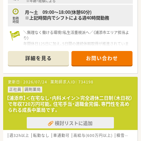
※年齢・経験による
■調剤薬局での経験を活かして入社した場合、初年度から年収
650万円という高待遇でのスタートが見込まれます。
月～土 09:00～18:00(休憩60分)
※上記時間内でシフトによる週40時間勤務
勤務
時間
＼無理なく働ける環境！私生活重視派へ／（浦添市エリア担当よ
り）
年間休日125日に加え、5日間の連続休暇取得が推進されていま
す。プラチナくるみん認定企業で、お子様の成長に合わせた時短
勤務も可能。心にゆとりを持てる職場ですよ。
詳細を見る
お問い合わせ
【店舗情報と応需状況について】
■浦添市の主要駅から車で12分ほどの立地にあり、地域の幅広
い医療ニーズに応える調剤薬局として親しまれています。
更新日：
2026/07/24
薬剤師求人ID：
734198
■応需科目は整形外科や内科、透析、産婦人科、眼科と多岐にわ
たり、1日平均で約125枚の処方箋を受け付けています。
正社員
調剤薬局
■多彩な診療科の処方に触れられるため、特定の分野に偏ること
【浦添市】＜在宅なし・内科メイン＞完全週休二日制（木日祝）
なく総合的な調剤スキルをバランスよく磨ける環境です。
で年収720万円可能。住宅手当・退職金完備、専門性を高め
られる成長中薬局です。
【法人特徴について】
■福岡県に本社を置き全国に約700店舗を展開しており、医療機
検討リストに追加
関との強固な医薬連携を強みとする大手法人です。
■かかりつけ薬剤師の育成や健康サポート薬局の運営に注力し、
地域住民の健康増進に多角的な視点で貢献しています。
週32h以上
転勤なし
車通勤可
高給与(600万円以上)
積雪なし
生
■子育て支援に特化したプラチナくるみん認定を受けており、男