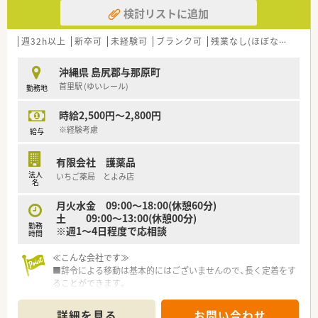
検討リストに追加
週32h以上
新卒可
未経験可
ブランク可
残業なし(ほぼなし含む)
沖縄県 島尻郡与那原町
首里駅 (ゆいレール)
勤務地
時給2,500円～2,800円
※経験考慮
給与
有限会社 護薬品
法人
いちご薬局 とよみ店
名
月火水金 09:00～18:00(休憩60分)
土 09:00～13:00(休憩00分)
勤務
※週1～4日程度で応相談
時間
≪こんな会社です≫
■辞令による移動は基本的にはございませんので、長く定着をす
ることができます。
■最大7連休の連休取得制度がございますので、ワークライフバ
ランスも非常に取りやすいです。
詳細を見る
お問い合わせ