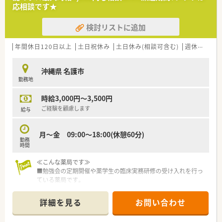
■門前薬局として各店舗で単科中心に応需し、専門性を高めなが
応相談です★
ら店舗数も拡大中の成長法人です。
検討リストに追加
【こんな取り組みをしています】
■患者様のQOL向上を最優先に考え、薬局全体で質の高い医療
サービスの提供を追求しています。
年間休日120日以上
土日祝休み
土日休み(相談可含む)
週休2.5日以上
■各店舗が門前薬局としての役割を担い、応需する診療科の専門
性を深める努力をしています。
沖縄県 名護市
■イントラネットを活用して社内での活発な情報共有を行い、知
勤務地
識の標準化を図っています。
時給3,000円～3,500円
【やりがい/おすすめポイント】
■経験次第で年収720万円も目指せる、沖縄県内でも高水準の給
ご経験を顧慮します
給与
与体系が魅力です。
■木日祝休みの完全週休二日制により、仕事と私生活のメリハリ
月～金 09:00～18:00(休憩60分)
をつけて働けます。
勤務
■1,000品目以上の医薬品と多様な処方箋に触れ、薬剤師として
時間
の専門性を磨き続けられます。
≪こんな薬局です≫
■勉強会の定期開催や薬学生の臨床実務研修の受け入れを行っ
ている薬局です。
■総合科目を扱いますので、スキル・経験も一層積める環境で
す。
詳細を見る
お問い合わせ
≪派遣就業とは…≫