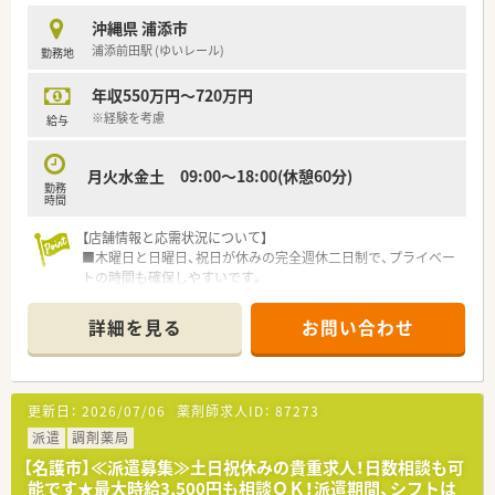
女問わず育児と仕事を両立しやすい体制が整っています。
沖縄県 浦添市
浦添前田駅 (ゆいレール)
勤務地
【求人情報について】
■給与は年収450万円から585万円の範囲で提示され、これまで
年収550万円～720万円
の実務経験や専門スキルを十分に考慮し決定します。
■賞与は年に2回支給され前年度実績では4.00ヶ月分となってお
※経験を考慮
給与
り、安定した収入を得られる点が大きな魅力です。
■住宅補助や最大70,000円の地域手当など諸手当が充実してお
月火水金土 09:00～18:00(休憩60分)
り、遠方から入職される方へのサポートも万全です。
勤務
時間
【職場環境と雰囲気】
■薬剤師は常勤4名とパート2名が在籍しており、事務スタッフ3
【店舗情報と応需状況について】
名を含めて全員で協力し合う温かな雰囲気です。
■木曜日と日曜日、祝日が休みの完全週休二日制で、プライベー
■全店で過誤防止システムを標準導入しており、未経験の方でも
トの時間も確保しやすいです。
安心して正確な業務を行える安全な環境が整っています。
■応需科目は内科、心療内科、皮膚科、小児科など多岐にわたり、
■50代までの幅広い年代のスタッフが活躍しており、職種や年
1日あたり40～50枚の処方箋に対応しています。
詳細を見る
お問い合わせ
齢の垣根を越えて意見を出し合える風通しの良さがあります。
■薬剤師2名と事務3名の体制で、1,000品目以上の医薬品を取り
扱いながら運営されています。
【法人特徴について】
更新日：
2026/07/06
薬剤師求人ID：
87273
■広島県と岡山県を中心に18店舗の調剤薬局を運営し、地域医
療への貢献を目指しています。
派遣
調剤薬局
■患者様のQOL（生活の質）向上を第一に考え、スタッフ全員で
【名護市】≪派遣募集≫土日祝休みの貴重求人！日数相談も可
質の高いサービス提供に取り組んでいます。
能です★最大時給3,500円も相談ＯＫ！派遣期間、シフトは