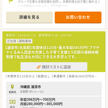
グループ企業の全国店舗を巡回し、多種多様な処方箋に触れるこ
とで圧倒的なスキルアップが可能です。
＊------------------------------------------＊
詳細を見る
お問い合わせ
【店舗情報と応需状況について】
■沖縄県国頭郡金武町に位置しており、駅からは離れていますが
車通勤が可能で快適に通勤できる店舗です。
■内科や眼科および脳神経外科などの処方箋を1日に50枚から
更新日：
2026/07/21
薬剤師求人ID：
184700
60枚ほど応需しており、在宅業務もございます。
■現在の店舗の勤務者数は薬剤師1名体制となっており、今回新
正社員
調剤薬局
たなメンバーを迎えて体制強化を図ります。
【浦添市/古島駅】年間休日125日・最大年収585万円！プラチ
ナくるみん認定の充実した子育て支援と5日間の連続休暇
【法人特徴について】
制度で私生活も大切にできる大手求人です。
■調剤薬局事業を全国に展開しており、複数のグループ企業と連
携しながら地域医療に貢献している法人です。
検討リストに追加
■薬剤師としての業務だけでなく、副業などにも寛容で従業員の
多様な働き方を肯定する柔軟な社風があります。
■従業員の自主性を重んじるビジョンを掲げており、一人ひとり
年間休日120日以上
転勤なし
車通勤可
高給与(600万円以上)
寮・
のライフスタイルに寄り添う経営が特徴です。
沖縄県 浦添市
【やりがい/おすすめポイント】
古島駅 (ゆいレール)
勤務地
■大手のチェーン薬局とは異なる独自のアットホームな雰囲気
があり、一人ひとりの意見が反映されやすい環境です。
年収396万円～700万円
■グループ店舗を巡回するラウンダー業務は変化に富んでおり、
月給280,000円～365,000円
毎日新鮮な気持ちで業務に取り組めるのが魅力です。
給与