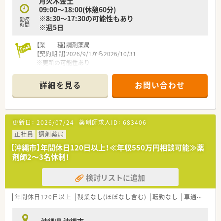
月火木金土
09:00～18:00(休憩60分)
※8:30～17:30の可能性もあり
勤務
時間
※週5日
【業 種】調剤薬局
【契約期間】2026/9/1から2026/10/31
※更新の可能性あり
【想定時給】3,200～3,500円
詳細を見る
お問い合わせ
【勤務時間】
月火木金土
09:00～18:00(休憩60分)
※8:30～17:30の可能性もあり
更新日：
2026/07/24
薬剤師求人ID：
683406
※週5日
【応需科目】小児科,内科
正社員
調剤薬局
【応需枚数】80枚/日
【沖縄市】年間休日120日以上！≪年収550万円相談可能≫薬
【人員体制】
剤師2～3名体制！
薬剤師:3名体制
【住居手配】なし
検討リストに追加
********************************
＼手厚いサポートが魅力のファルマスタッフ／
年間休日120日以上
残業なし(ほぼなし含む)
転勤なし
車通勤可
■万全のサポート体制：2名体制で担当がつきしっかりサポート！
■各種保険を完備：社会保険(週20時間以上)/雇用保険/薬剤師賠