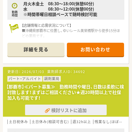
月火木金土 08:30～18:00(休憩60分)
■沖縄中部エリアでの勤務薬剤師の募集となっており、これまで
水 08:30～12:00(休憩00分)
の実務経験をしっかりと考慮した上で給与が決定されます。
勤務
※時間帯曜日相談ベースで随時検討可能
■想定年収は550万円から650万円と、高収入を目指すことがで
時間
きる大変魅力的な給与条件を提示しています。
■通勤交通費は別途支給され、各種手当や遠隔地手当などの諸手
【店舗情報と応需状況について】
当はすべて年俸額に含まれる形で支給される仕組みです。
■沖縄県那覇市に位置し、ゆいレール美栄橋駅から徒歩15分ほ
どの薬局です。
■主に小児科を応需しており、1日あたり約40枚の処方箋を扱っ
ています。
詳細を見る
お問い合わせ
■薬剤師は常勤1名とパート2名の3名体制で、事務員1名が在籍
しています。
【募集背景と求める人物像について】
更新日：
2026/07/03
薬剤師求人ID：
34692
■今回は増員募集のため、経験やスキルを活かせる即戦力となる
方を求めています。
パート・アルバイト
調剤薬局
■調剤経験者の方であれば、年齢や性別を問わず幅広くご応募い
【那覇市】≪パート募集≫ 勤務時間や曜日、日数は柔軟に検
ただけます。
討致します！まずはご相談ください★週20時間以上で社保
■コミュニケーション能力があり、周囲と連携しながら業務を進
加入も可能です！
められる方を歓迎しています。
検討リストに追加
【法人特徴について】
■福岡・沖縄を中心に関東・関西まで33店舗を展開しているチェ
ーン薬局です。
土日祝休み
土日休み(相談可含む)
週32h以上
残業なし(ほぼなし含む)
■「性格・親切・迅速」を社是に掲げ、地域に根差した薬局運営を
行っています。