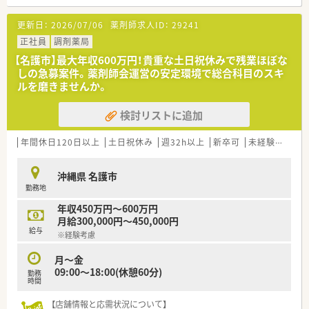
①弊社が雇用主となり、弊社社員として就業する雇用形態です。
②給与・福利厚生は弊社より支給いたします。
更新日：
2026/07/06
薬剤師求人ID：
29241
教育、研修制度も充実しており、あなたのスキル向上もしっか
りサポート！
正社員
調剤薬局
■通勤手当全額支給
【名護市】最大年収600万円！貴重な土日祝休みで残業ほぼな
■労災保険・薬剤師賠償責任保険完備
しの急募案件。薬剤師会運営の安定環境で総合科目のスキ
■社会保険・雇用保険も条件を満たせば加入いただ
ルを磨きませんか。
けます。
■契約期間に応じて有給休暇も支給致します。
検討リストに追加
■調剤e-ラーニングなど研修制度も充実していま
す。
③派遣期間は、薬剤師・薬局双方での調整により決定いたしま
年間休日120日以上
土日祝休み
週32h以上
新卒可
未経験可
残業
す。
沖縄県 名護市
勤務地
年収450万円～600万円
月給300,000円～450,000円
給与
※経験考慮
月～金
09:00～18:00(休憩60分)
勤務
時間
【店舗情報と応需状況について】