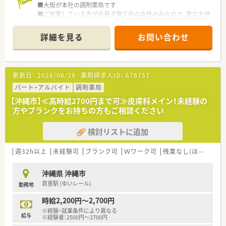
支給されるため、毎月の生活基盤を安定させることが可能です。
■大阪が本社の調剤薬局です
■県外からの移住を希望される場合には引っ越し費用の補助に
■ご就業している方が全員子育て中の女性のみなので、急なお休
ついて相談可能となっており、移住を伴う転職も応援していま
みにも理解があり子育てに理解がある薬局です。
す。
■平成２９年設立のまだまだ若い会社ですが、これからも地域密
詳細を見る
お問い合わせ
着型の薬局を出店していく予定です。
■会社では様々なスタッフが皆、明るく楽しく業務をしコミュニ
ケーションをとっています。
長く働きやすい環境を整えるため、シフトは相談し合って決めて
更新日：
2026/06/29
薬剤師求人ID：
678757
います。
パート・アルバイト
調剤薬局
【沖縄市】≪高時給2700円まで可≫皮膚科メイン！未経験の
方やブランクをお持ちの方もご相談ください
検討リストに追加
週32h以上
未経験可
ブランク可
Ｗワーク可
残業なし(ほぼなし含む)
沖縄県 沖縄市
首里駅 (ゆいレール)
勤務地
時給2,200円～2,700円
※経験・就業条件により異なる
給与
※経験者：2500円～2700円