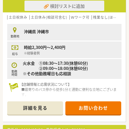
に力を入れています。
検討リストに追加
【求人情報について】
■休日は日曜と祝日に加え、シフト制で平日1日休みの完全週休
土日祝休み
土日休み(相談可含む)
Ｗワーク可
残業なし(ほぼなし含む)
2日制です。
■これまでのご経験やスキルを十分に考慮し、年収550万円まで
沖縄県 沖縄市
検討することが可能です。
勤務地
■産休や育休の取得実績が豊富にあり、ライフステージの変化に
も柔軟に対応できます。
時給2,300円～2,400円
【勤務実態について】
※経験者例
給与
■終業は18時までとなっており、残業もほとんど発生しないた
火水金 ①08:30～17:30(休憩60分)
め、プライベートも充実します。
②09:00～18:00(休憩60分)
■入職時から利用できる短時間正社員制度があり、ご自身のペー
勤務
※その他勤務曜日も応相談
スで働くことが可能です。
時間
■お子様の看護休暇を時間単位で取得できるなど、子育て世代へ
の深い理解があります。
【店舗情報と応需状況について】
■最寄りのバス停から徒歩1分と通勤に便利な立地にございま
す。
■近隣の4つの医療機関から、主に内科や小児科、呼吸器科、循環
器科を応需しています。
詳細を見る
お問い合わせ
■1日の処方箋枚数は平均60枚から70枚で、常時2～3名体制で
対応しています。
【法人特徴について】