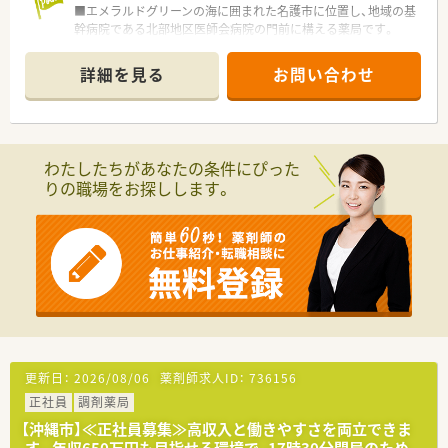
■エメラルドグリーンの海に囲まれた名護市に位置し、地域の基
幹病院である北部地区医師会病院の門前に構える薬局です。
■応需科目は総合科目で1日平均70枚から80枚を受け付けてお
り、急性期病院門前ならではの多種多様な処方を経験できます。
詳細を見る
お問い合わせ
■薬剤師3名と事務4名のゆとりある体制で運営されており、品
目数も1000品目を超え無菌調剤室も完備された充実の環境で
す。
【募集背景と求める人物像について】
わたしたちがあなたの条件にぴった
■調剤実務経験を3年以上お持ちの即戦力を求めております。
りの職場をお探しします。
■薬剤師会が運営する公的な役割を持つ職場であるため、地域に
根ざして長く勤務し、地域医療に貢献したい方を歓迎します。
■複雑な総合科目の処方に対しても能動的に学び続け、周囲のス
タッフと円滑に連携しながら業務に励める方を募集していま
す。
【法人特徴について】
■地域の薬剤師の学術水準向上や薬学生の実務実習を担う教育
機関でもあります。
■利益追求だけでなく公衆衛生の向上を目的とした組織であり、
共同利用が可能な無菌調剤室の設置など先進的な取り組みをし
更新日：
2026/08/06
薬剤師求人ID：
736156
ています。 ■会館内には最新の研修センターが設置されており、
正社員
調剤薬局
薬剤師の倫理観と専門性を高めるための進歩発展を目的とした
法人組織です。
【沖縄市】≪正社員募集≫高収入と働きやすさを両立できま
す。年収650万円も目指せる環境で、17時30分閉局のため