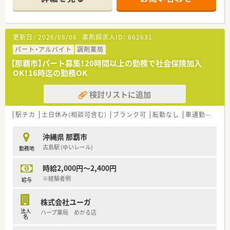
■有給取得率は8割以上とお休みも取りやすいです。
■かかりつけ等のノルマはございませんので裁量をもって勤務
可能です。
更新日：
2026/08/06
薬剤師求人ID：
662631
≪こんな薬局です≫
■耳鼻科、小児科、整形、眼科と幅広く処方を受けている薬局で
パート・アルバイト
調剤薬局
す。
【那覇市】パート募集！20時間以上の勤務で社会保険加入
■那覇市エリアからも通勤可能で、薬局も県道に面しております
OK！16時迄の勤務OK
ので通勤もしやすい薬局です。
■今回は耳鼻科が新たにオープンするため募集をしておりま
検討リストに追加
す。
■管理薬剤師は40代後半の女性で長くご就業しているベテラン
の方の為、しっかりフォローが頂ける環境です。
駅チカ
土日休み(相談可含む)
ブランク可
転勤なし
車通勤可
高時
沖縄県 那覇市
古島駅 (ゆいレール)
勤務地
時給2,000円～2,400円
※経験者例
給与
株式会社ユーガ
法人
ハープ薬局 めかる店
名