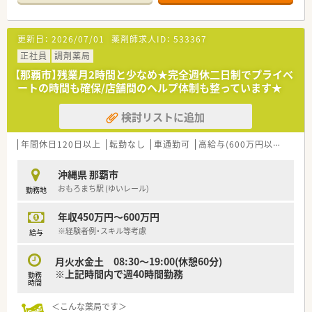
■現在は在宅業務を実施しておらず、店舗内に深く集中して日々
の外来調剤業務や服薬指導に取り組むことができる環境です。
更新日：
2026/07/01
薬剤師求人ID：
533367
【募集背景と求める人物像について】
■地域医療への貢献度をさらに高め、店舗の体制強化と薬剤師の
正社員
調剤薬局
配置にゆとりを持たせるための前向きな増員募集です。
【那覇市】残業月2時間と少なめ★完全週休二日制でプライベ
■周囲のスタッフや他店舗のメンバーと良好な関係を築き、お互
ートの時間も確保/店舗間のヘルプ体制も整っています★
いに気持ちよく助け合える協調性のある方を求めています。
■沖縄エリアにおいては年齢制限を設けていないため、これまで
検討リストに追加
の調剤経験を活かして長く活躍したい方を歓迎します。
【法人特徴について】
年間休日120日以上
転勤なし
車通勤可
高給与(600万円以上)
積雪
■別法人と合わせて沖縄県内に5店舗、福岡県に1店舗の計6店舗
を展開しており、安定した店舗展開を続けている企業です。
沖縄県 那覇市
■患者様の健康や生命の質的向上に寄与するため、プロフェッシ
おもろまち駅 (ゆいレール)
勤務地
ョナルとしての高い意識を持って地域医療へ貢献しています。
■社内の風通しの良さを非常に大切にしており、店舗間での迅速
年収450万円～600万円
な連携や急な欠員時におけるヘルプ体制が大変充実していま
す。
※経験者例・スキル等考慮
給与
【求人情報について】
月火水金土 08:30～19:00(休憩60分)
■正社員の勤務薬剤師として採用を行っており、沖縄在住の方で
※上記時間内で週40時間勤務
勤務
あれば年収480万円から600万円の間で経験を考慮し決定しま
時間
す。
■沖縄の店舗に勤務するスタッフには月3万円の地域手当が別途
＜こんな薬局です＞