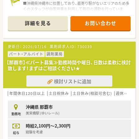
当はすべて年俸額に含まれる形で支給される仕組みです。
■沖縄県沖縄市に位置しており、最寄り駅がないエリアのため多
くのスタッフが自家用車を利用して毎日の通勤を行っていま
す。
■応需科目はリハビリテーション科や整形外科をはじめ、内科や
詳細を見る
お問い合わせ
精神科など多岐にわたり、処方箋は1日に50枚から60枚です。
■店舗では薬剤師が2名から3名体制で勤務しており、スタッフ
同士が協力しながら日々の調剤業務を円滑に進めています。
更新日：
2026/07/16
薬剤師求人ID：
730039
【募集背景と求める人物像について】
■今回は体制強化のための欠員補充を目的としており、即戦力と
パート・アルバイト
調剤薬局
して活躍していただける正社員の薬剤師を募集しています。
【那覇市】≪パート募集≫勤務時間や曜日、日数は柔軟に検討
■長期的なキャリア形成を視野に入れ、地域医療に貢献しながら
致します！まずはご相談ください★
末永く就業していただける方を求めています。
■車の運転が可能で、在宅業務への対応や他店舗への応援等に対
検討リストに追加
して、柔軟かつ協調性を持って取り組める方を歓迎します。
【法人特徴について】
年間休日120日以上
土日祝休み
土日休み(相談可含む)
週休2.5日以上
■宮城県をメインとしながら、宮城や福島に計10店舗を展開し、
地域に根差した薬局運営を安定して行っている企業です。
沖縄県 那覇市
■完全週休2日制を採用しており、独立した2日の休日をしっか
美栄橋駅 (ゆいレール)
勤務地
りと取得できるため、心身ともにリフレッシュが可能です。
■急な店舗異動や本人の意に沿わない転勤は基本的にはなく、一
時給2,100円～2,300円
つの店舗で腰を据えてじっくりと勤務できる環境です。
経験を考慮
給与
【求人情報について】