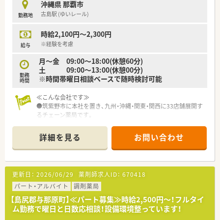
沖縄県 那覇市
■無借金経営を続けており、安心して長く働ける安定した経営基
古島駅 (ゆいレール)
勤務地
盤があります。
時給2,100円～2,300円
【求人情報について】
■年収は450万円から550万円で、これまでのご経験を考慮し決
※経験を考慮
給与
定します。
月～金 09:00～18:00(休憩60分)
■年間休日は123日と多く、加えて有給休暇を含めると140日近
土 09:00～13:00(休憩00分)
く取得可能です。
勤務
※時間帯曜日相談ベースで随時検討可能
■賞与は年2回（6月、12月）支給され、頑張りをしっかりと評価し
時間
てもらえます。
≪こんな会社です≫
●筑紫野市に本社を置き、九州・沖縄・関東・関西に33店舗展開す
るチェーン薬局です。
●パートでも社内研修等に参加でき、ブランクがあり、業務に自
信がない薬剤師でも安心してご就業できます。
詳細を見る
お問い合わせ
●店舗数は多いですが、パートに関しては店舗移動もなく、ライ
フスタイルに合わせ勤務できます。
更新日：
2026/06/29
薬剤師求人ID：
670418
パート・アルバイト
調剤薬局
【島尻郡与那原町】≪パート募集≫時給2,500円～！フルタイ
ム勤務で曜日と日数応相談！設備環境整っています！