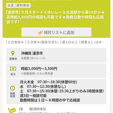
■欠員補充のための募集であり、新しい環境でご自身の経験を活
かしたい方を求めています。
派遣
調剤薬局
■患者様一人ひとりに寄り添い、丁寧な対応を心がけられる方を
【浦添市】９月スタート≪ゆいレール古島駅から車10分≫★
歓迎いたします。
高時給3,500円の相談も可能です★勤務日数や時間も応相
■協調性があり、従業員同士の良好な関係性を築くことに意欲的
談です！
な方を募集しています。
検討リストに追加
《色々なステージがございます》
■経営戦略室といった会社を作って行く、働き方もあり、ご自身
の昇給・昇格はもちろん、
土日祝休み
土日休み(相談可含む)
週32h以上
残業なし(ほぼなし含む)
会社を一緒に作って行く組織の一員として就業する事が可能で
す。
沖縄県 浦添市
■入社後に管理薬剤師やマネージャーになられた方もあり、やる
古島駅 (ゆいレール)
勤務地
き次第ではすぐに幹部候補になれます。
■現場の勤務だけではなく、経営への参画・薬局運営・人材育成な
時給3,000円～3,500円
ど幅広い仕事がございます。
※経験者例・スキル等考慮
給与
月火木金 07:30～18:30(休憩60分)
水 07:30～12:30(休憩なし)
土 07:30～15:30(休憩：15:30上がりのみ1時間休憩）
勤務
週3日～相談可能
時間
勤務時間は１日～８時間の中で応相談
【業 種】調剤薬局