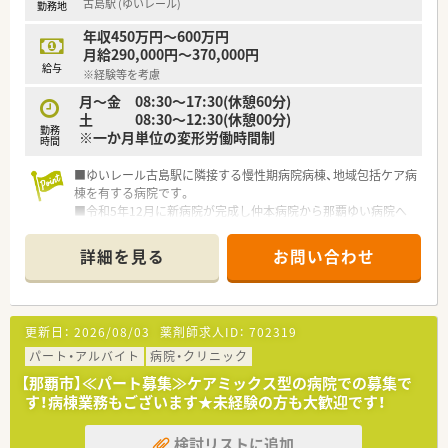
古島駅 (ゆいレール)
勤務地
年収450万円～600万円
月給290,000円～370,000円
給与
※経験等を考慮
月～金 08:30～17:30(休憩60分)
土 08:30～12:30(休憩00分)
勤務
※一か月単位の変形労働時間制
時間
■ゆいレール古島駅に隣接する慢性期病院病棟、地域包括ケア病
棟を有する病院です。
■令和5年12月に新病院が完成し仲本病院から那覇ゆい病院へ
名称変更しました。
■療養病床48床、地域包括ケア病棟46床の計94床を有していま
詳細を見る
お問い合わせ
す。
■職員専用駐車場は病院から徒歩12分程度です。
更新日：
2026/08/03
薬剤師求人ID：
702319
パート・アルバイト
病院・クリニック
【那覇市】≪パート募集≫ケアミックス型の病院での募集で
す！病棟業務もございます★未経験の方も大歓迎です！
検討リストに追加