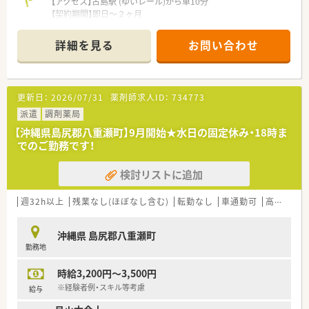
【アクセス】古島駅 (ゆいレール)から車10分
【契約期間】即日～２ヶ月
【想定時給】3,000～3,500円
【勤務時間】
詳細を見る
お問い合わせ
月～土 07:30～16:30(休憩60分)
週3日～相談可能
【応需科目】耳鼻科、泌尿器科、心療内科
【応需枚数】100枚/日
更新日：
2026/07/31
薬剤師求人ID：
734773
【人員体制】薬剤師:常時2名～3名体制
ほか事務3名
派遣
調剤薬局
【沖縄県島尻郡八重瀬町】9月開始★水日の固定休み・18時ま
でのご勤務です！
********************************
＼手厚いサポートが魅力のファルマスタッフ／
検討リストに追加
■万全のサポート体制：2名体制で担当がつきしっかりサポート！
■各種保険を完備：社会保険(週20時間以上)/雇用保険/薬剤師賠
償責任保険
週32h以上
残業なし(ほぼなし含む)
転勤なし
車通勤可
高時給(2,500円以上)
■充実の休暇制度：有給休暇(6ヶ月以上勤務)、夏季休暇、慶弔休
暇など
沖縄県 島尻郡八重瀬町
勤務地
ご希望条件に合わせて求人をお探しします！
まずはお気軽にお問い合わせください。
時給3,200円～3,500円
※経験者例・スキル等考慮
給与