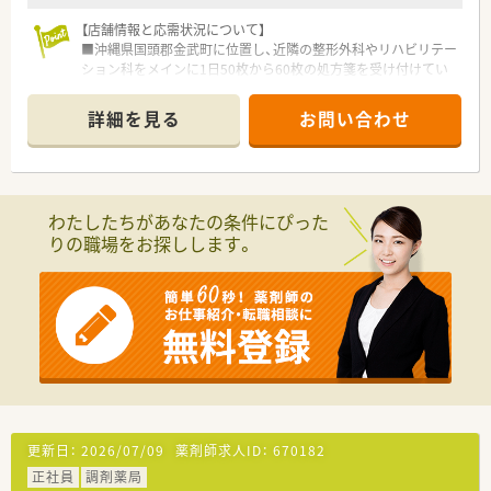
を通じて、常に最新の薬学知識をアップデートできる体制があり
ます。
【店舗情報と応需状況について】
■沖縄県国頭郡金武町に位置し、近隣の整形外科やリハビリテー
【求人情報について】
ション科をメインに1日50枚から60枚の処方箋を受け付けてい
■想定年収は550万円から650万円と高水準の設定になってお
ます。
り、これまでのご経験やスキルを最大限に考慮して決定いたしま
■地域の患者様との距離が近く、一人ひとりに寄り添った丁寧な
詳細を見る
お問い合わせ
す。
服薬指導を行うことができる、地域密着型の落ち着いた調剤薬局
■年間休日が120日以上確保されているだけでなく、週休2.5日
です。
制を導入しているため、身体をしっかりと休めながら勤務できま
■現在は薬剤師1名体制で運営しており、欠員補充のための募集
す。
ですので、今までのご経験を活かして即戦力として活躍いただけ
■昇給制度は年1回設けられており、日々の業務への取り組みや
ます。
わたしたちがあなたの条件にぴった
業績に対する評価が、正当に給与へ反映される仕組みを導入して
りの職場をお探しします。
います。
【募集背景と求める人物像について】
■今回は欠員による補充募集となっており、地域医療を支える一
員として責任感を持って業務に取り組んでいただける方を求め
ています。
■患者様とのコミュニケーションを大切にし、お薬の相談だけで
なく健康全般のアドバイスも積極的に行える薬剤師さんを歓迎
します。
■採用においてはご本人の希望条件を丁寧にヒアリングし、お互
いの価値観が合致することを大切にしているため、まずはご相談
ください。
更新日：
2026/07/09
薬剤師求人ID：
670182
【法人特徴について】
正社員
調剤薬局
■特定の科目に特化した応需スタイルが特徴であり、整形外科分