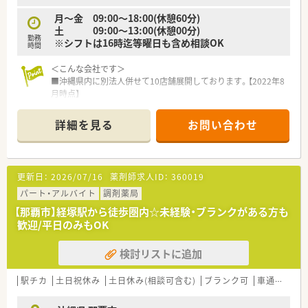
月～金 09:00～18:00(休憩60分)
土 09:00～13:00(休憩00分)
勤務
※シフトは16時迄等曜日も含め相談OK
時間
＜こんな会社です＞
■沖縄県内に別法人併せて10店舗展開しております。【2022年8
月時点】
■社長は30代前半の薬剤師で2代目になり、従業員が気持ちよく
働けるような薬局づくりを目指している社員思いの社長様で
詳細を見る
お問い合わせ
す。
■社員の8割は女性で、産休・育休制度の取得実績や時短復帰実
績が多数あり、女性が働きやすい環境が整っています。
■会社としてのかかりつけのノルマが無く、残業は月5時間もな
更新日：
2026/07/16
薬剤師求人ID：
360019
い店舗が多いため、プライベートと仕事が両立できる職場です。
■沖縄県外からの移住で就業している方も多数おりますので、県
パート・アルバイト
調剤薬局
外の方も大歓迎です。
【那覇市】経塚駅から徒歩圏内☆未経験・ブランクがある方も
■1年に1店舗を目指し新店計画があり、今後も成長続けていく
歓迎/平日のみもOK
勢いのある会社です。
■ご経験はもちろんですが、協調性のある方やコミュニケーショ
検討リストに追加
ン力の高いお人柄の方を重視されて採用されています。
■薬剤師の職能向上のために、薬剤師会での集団研修や、eラー
ニング研修を推奨しておりそれぞれが時間を有効活用しながら、
駅チカ
土日祝休み
土日休み(相談可含む)
ブランク可
車通勤可
高
勉強できる環境を整えています。
■会社として、毎年薬学実習生の受け入れを行っています。