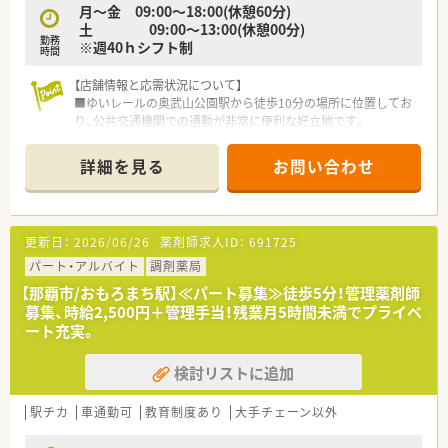
月～金 09:00～18:00(休憩60分)
土 09:00～13:00(休憩00分)
勤務
※週40ｈシフト制
時間
【店舗情報と応需状況について】
■ゆいレールの奥武山公園駅から徒歩10分の場所に位置してお
り、公共交通機関での通勤が非常に便利な好立地です。
■主な応需科目は内科となっており、処方箋は1日あたり約90枚
を薬剤師3.5名体制で対応する予定となっています。
詳細を見る
お問い合わせ
■マイカー通勤を希望される場合も全店で車通勤が可能となっ
ており、各自の希望に合わせた通勤方法を選択できます。
【募集背景と求める人物像について】
更新日：
2026/06/26
薬剤師求人ID：
691725
■今回の募集は組織の体制強化に伴う欠員補充となっており、周
囲と協力しながら円滑に業務を進められる方を募っています。
パート・アルバイト
調剤薬局
■薬剤師としての実務経験を3年以上お持ちの方を想定してお
【那覇市/おもろまち駅】≪パート募集≫徒歩5分！管理薬剤師
り、これまでの経験を活かして即戦力として活躍を期待します。
募集、時給2,500円＋管理手当！残業月5時間未満でプライベ
■人物重視の評価を行っているため、未経験やブランクがある方
ート充実。
のほかシニア層の受け入れについても幅広く相談可能です。
検討リストに追加
【法人特徴について】
■沖縄県内に約40店舗を展開している地場最大手の薬局チェー
ンであり、抜群の知名度と安定した経営基盤を誇っています。
駅チカ
車通勤可
教育制度あり
大手チェーン以外
■総合病院の門前や様々なクリニックの門前に出店しており、幅
広い処方に触れることで多様な経験を積める企業です。