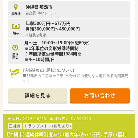
■九州を中心に約200店舗を展開する大手グループ企業であり、
沖縄県 那覇市
安定した経営基盤のもとで長く働けます。
古島駅 (ゆいレール)
勤務地
■産休や育休の取得実績が豊富にあり、復帰率も非常に高いため
ライフステージの変化にも柔軟に対応可能です。
年収500万円～677万円
■定期的な研修制度やe-ラーニングが充実しており、会社全体で
月給300,000円～450,000円
従業員のスキルアップを強力に支援しています。
給与
※経験を考慮
月～土 10:00～19:00(休憩60分)
【求人情報について】
※1年単位の変形労働時間制
■正社員の給与モデルは年収500万円から677万円で、ご経験や
※年間所定労働時間1984時間
スキルを考慮したうえで決定されます。
勤務
時間
※4～10時間/日
■賞与は年2回（7月・12月）支給され、業績により業績賞与もござ
います。昇給も年1回ありますので、長期的に安心して働けま
す。
【店舗情報と応需状況について】
■管理薬剤師に昇格した場合は別途手当が支給されます。もち
■那覇市の古島駅から車で9分ほどの便利な立地にある調剤薬局
ろん勤務薬剤師としての活躍のフィールドもございますのでご
です。
安心ください。
■開局時間は10:00から19:00までとなっており、応需科目は複
数科目を対応しています。
詳細を見る
お問い合わせ
■薬剤師5名体制、事務スタッフも3名体制と複数名体制で安心
して勤務できます。
【募集背景と求める人物像について】
更新日：
2026/06/26
薬剤師求人ID：
696323
■今回の募集は未経験の方から即戦力の方まで大歓迎です。
■正社員として沖縄県内での異動が可能な方で、地域医療に貢献
正社員
ドラッグストア(調剤あり)
したいという意欲的な方も大歓迎いたします。
【沖縄市】連続休暇制度あり！最大年収677万円、手厚い福利
■自宅から30km圏内に限定して勤務するエリア社員という働