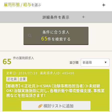
雇用形態 / 給与
を選ぶ
詳細条件を表示
条件に合う求人
65
件を
検索する
65
件の薬剤師求人
並び順
更新日：
2026/07/23
薬剤師求人ID：
485490
正社員
企業
【那覇市】≪正社員≫≪SMA（治験事務局担当者）≫未経験
OK！治験実施施設に対し、各種折衝や環境整備支援、事務業
務などを担当頂きます！
検討リストに追加