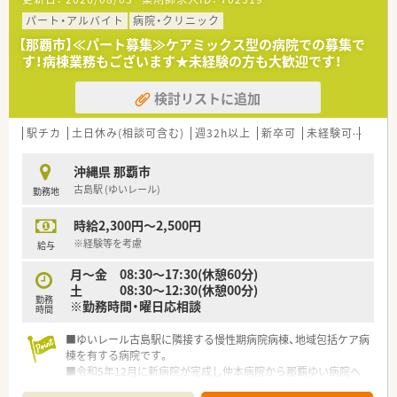
パート・アルバイト
病院・クリニック
【那覇市】≪パート募集≫ケアミックス型の病院での募集で
す！病棟業務もございます★未経験の方も大歓迎です！
検討リストに追加
駅チカ
土日休み(相談可含む)
週32h以上
新卒可
未経験可
ブラ
沖縄県 那覇市
古島駅 (ゆいレール)
勤務地
時給2,300円～2,500円
※経験等を考慮
給与
月～金 08:30～17:30(休憩60分)
土 08:30～12:30(休憩00分)
勤務
※勤務時間・曜日応相談
時間
■ゆいレール古島駅に隣接する慢性期病院病棟、地域包括ケア病
棟を有する病院です。
■令和5年12月に新病院が完成し仲本病院から那覇ゆい病院へ
名称変更しました。