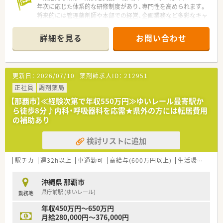
高く、従業員の能力が発揮できる環境を整えています。
年次に応じた体系的な研修制度があり、専門性を高められます。
将来的には管理薬剤師や本部での経営、企画業務など多彩なキャ
リアパスが描けますよ。
詳細を見る
お問い合わせ
【店舗情報と応需状況について】
■ゆいレールの赤嶺駅から徒歩で6分ほどの場所に位置してお
り、通勤の利便性が非常に高い調剤薬局の店舗です。
■処方箋は耳鼻科と小児科をメインに応需しており、1日平均50
更新日：
2026/07/10
薬剤師求人ID：
212951
枚から70枚、月平均では約1,377枚を対応します。
■現場の体制は管理薬剤師1名と契約社員1名に加えて、正社員
正社員
調剤薬局
の医療事務2名が在籍しており、相互に連携しています。
【那覇市】≪経験次第で年収550万円≫ゆいレール最寄駅か
ら徒歩8分♪内科・呼吸器科を応需★県外の方には転居費用
【募集背景と求める人物像について】
の補助あり
■現在は欠員補充のために急募しており、早期に正社員として勤
務を開始できる、意欲的な薬剤師の方を求めています。
検討リストに追加
■調剤薬局での経験が3年以上ある方を募集していますが、人物
重視の評価を行うため、50代以上の方も歓迎します。
■事務スタッフとのチームワークを大切にしながら、地域の患者
駅チカ
週32h以上
車通勤可
高給与(600万円以上)
生活環境充実
様へ明るく丁寧な対応ができる方を募集しています。
沖縄県 那覇市
【法人特徴について】
県庁前駅 (ゆいレール)
勤務地
■沖縄県内に40店舗以上を展開する県内最大手のチェーン薬局
で、地域に根差したヘルスケア事業を多角的に展開します。
年収450万円～650万円
■医療事務のほかにフロア・コンシェルジュを配置しており、薬
月給280,000円～376,000円
剤師が本来の対人業務に専念できる環境を実現しています。