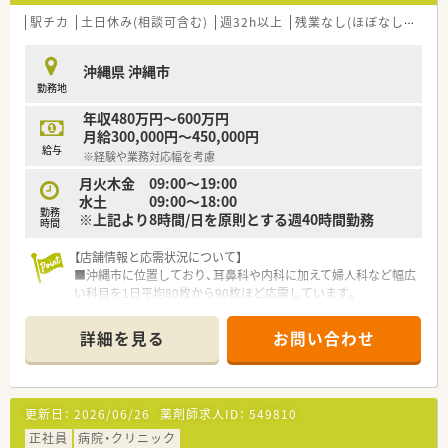
■ご経験に応じて年収450万円から550万円が目指せ、賞与は年
2回で4ヶ月分と安定した収入が期待できます。
駅チカ
土日休み(相談可含む)
週32h以上
残業なし(ほぼなし含む)
■昇給は年1回あり、昇給率は2%程度と比較的高めであり、長期
的に安定した収入増加が見込めます。
沖縄県 沖縄市
■転居手当（最大30万円）や沖縄県出身者向けの無利子奨学金制
勤務地
度など、手当・制度面も充実しています。
年収480万円～600万円
月給300,000円～450,000円
給与
※経験や業務対応幅を考慮
月火木金 09:00～19:00
水土 09:00～18:00
勤務
※上記より8時間/日を原則とする週40時間勤務
時間
【店舗情報と応需状況について】
■沖縄市に位置しており、耳鼻科や内科に加えて婦人科など幅広
い科目を1日平均80枚から90枚ほど応需しています。
■最寄り駅からは車でのアクセスが非常に便利であり、現在は正
社員2名とパート1名の薬剤師が協力して勤務しています。
詳細を見る
お問い合わせ
■100以上の広域医療機関から処方箋を受け付けており、多種多
様な処方内容に触れることで専門性を高められる環境です。
【募集背景と求める人物像について】
更新日：
2026/06/26
薬剤師求人ID：
549810
■処方箋枚数や業務量の増加に伴い、体制強化を目的とした急募
案件であり、すぐにでも活躍いただける方を求めています。
正社員
病院・クリニック