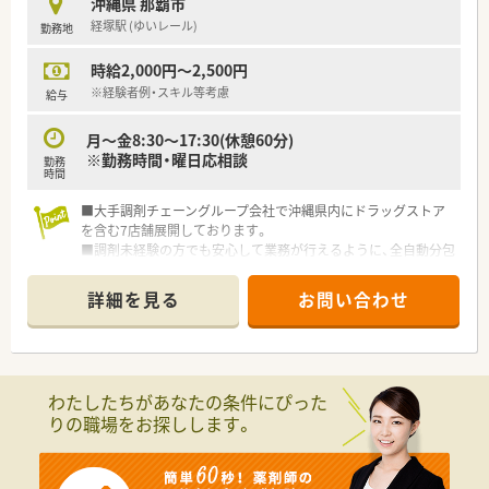
沖縄県 那覇市
■新年会や忘年会などを実施し社内の交流やコミュニケーショ
経塚駅 (ゆいレール)
勤務地
ンの機会を設けています。
時給2,000円～2,500円
※経験者例・スキル等考慮
給与
月〜金8:30〜17:30(休憩60分)
※勤務時間・曜日応相談
勤務
時間
■大手調剤チェーングループ会社で沖縄県内にドラッグストア
を含む7店舗展開しております。
■調剤未経験の方でも安心して業務が行えるように、全自動分包
機も導入しております。
■未経験者も歓迎！安心して業務が行えるように、機械化も進ん
詳細を見る
お問い合わせ
でおります。
■充実の福利厚生◎大手薬局のグループ会社なので、教育制度も
充実しています。
わたしたちがあなたの条件にぴった
りの職場をお探しします。