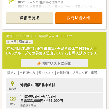
■マンションの1階にある薬局です。
■街中にある薬局ですが、駐車場スペースも複数ございます。
■ママさん薬剤師も多数活躍中
■店内はオレンジや黄緑のソファー・椅子が置かれており、明か
産育休取得率は100％・育休からの復帰率は100％です。
るい雰囲気の薬局です。
出産後の業務からブランクがある方向けにリベンジ研修の実施
詳細を見る
お問い合わせ
■周辺にはコンビニや飲食店・公園もあり休憩時には便利な立地
や
です。
復帰に向けたサポート体制もしっかり整っております。
■1日80～100枚の処方箋を応需！近隣の内科・呼吸器科クリニッ
クからメインで応需しており応需先との関係も良好のため疑似
■時短勤務制度
更新日：
2026/07/09
薬剤師求人ID：
586372
照会しやすい環境です。
産育休後の復帰者はお子様が3歳になるまで時短勤務制度ご利用
正社員
調剤薬局
できます。
＜こんな方にオススメ＞
1日の所定労働時間を原則として6時間とするもので、お子様が
【中頭郡北中城村】«正社員募集»★完全週休二日制★大手
■沖縄では最大手の店舗展開をしている薬局のため、ご家族の転
小さいうちも
DGSグループでの募集★監査システムも導入済みです★
勤やご転居に伴い沖縄で異動をされたい方や色んな店舗で経験
お仕事との両立を図りながら就業頂けます。
を積みたい方にオススメ！
検討リストに追加
■内科メインのお薬や処方を学びたい方！これまで内科のご経験
■安心の福利厚生面
があり、そのご経験を活かして仕事の幅を広げていきたい方にオ
有給取得実績は直近で80％です【2022.11現時点】
ススメ！
駅チカ
土日祝休み
週32h以上
未経験可
ブランク可
車通勤可
有給とは別にリフレッシュ休暇もございます。（入社1年目1日・2
年目2日・3年目以降3日付与）
＜福利厚生面＞
また、育児休暇・介護休暇・看護休暇など取得実績も多数あり、長
沖縄県 中頭郡北中城村
■社内研修も充実しており、専門的なテーマでの研修から店舗管
く安心して就業できる環境づくりにも取り組んでおられます。
勤務地
理の研修など幅広い内容で実施しております。
グループ全体で薬剤師の在籍は約100名（男女比2：3）のため、店
■育児休業・介護休業・看護休暇の取得実績もあり、長く安定して
舗間のヘルプ体制も連携が取れており、必要なお休みは取得しや
年収500万円～677万円
就業できる環境づくりに取り組んでいます。
すい環境です。
月給333,000円～451,000円
■グループで薬剤師の在籍は約100名（男女比2:3）ほどいるた
給与
※経験を考慮
め、ヘルプ体制もありお休みも取得しやすい環境です。