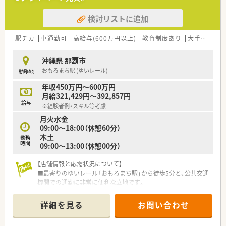
く定着していただける方を歓迎します。
検討リストに追加
【法人特徴について】
■沖縄県那覇市近郊に10店舗の調剤薬局を集中展開しており、
今後も新規開局を計画している成長企業です。
駅チカ
車通勤可
高給与(600万円以上)
教育制度あり
大手チェーン以外
■全店舗が近隣エリアにあるため、急なお休みなどが発生した際
にも万全なヘルプ体制が整っています。
沖縄県 那覇市
■30代前半の薬剤師である社長が、従業員が気持ちよく働ける
おもろまち駅 (ゆいレール)
勤務地
ような薬局づくりを第一に考えています。
年収450万円～600万円
【求人情報について】
月給321,429円～392,857円
■管理薬剤師としての採用で、ご経験やスキルを最大限考慮し、
給与
※経験者例・スキル等考慮
年収600万円までのご提示が可能です。
月火水金
■昇給は年1回、賞与は年2回しっかりと支給され、日々の頑張り
09:00～18:00（休憩60分）
がきちんと評価される給与体系です。
木土
■福利厚生として退職金制度や産休・育休制度も完備しており、
勤務
時間
09:00～13:00（休憩00分）
安心して長く勤務いただけます。
【店舗情報と応需状況について】
■最寄りのゆいレール「おもろまち駅」から徒歩5分と、公共交通
機関での通勤に非常に便利な立地です。
■応需科目は内科と心療内科が中心で、1日に平均50枚から60枚
の処方箋を受け付けています。
詳細を見る
お問い合わせ
■現在は薬剤師の正社員2名と事務員2名が在籍しており、協力
しながら業務を進めています。