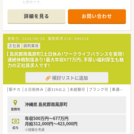
な薬局です。
■内科の処方箋を一日あたり40枚応需しており、地域医療に貢
献しています。
詳細を見る
お問い合わせ
■現在、薬剤師は1名体制で勤務していますが、アットホームな
雰囲気の薬局です。
【募集背景と求める人物像について】
更新日：
2026/06/26
薬剤師求人ID：
696318
■今回は業務拡大に伴う増員募集で、即戦力としてご活躍いただ
ける薬剤師を求めています。
正社員
調剤薬局
■患者さん一人ひとりに寄り添い、丁寧な服薬指導を心がけられ
【 島尻郡南風原町】土日休み！ワークライフバランスを実現！
る方を歓迎いたします。
連続休暇制度あり！最大年収677万円、手厚い福利厚生も魅
■地域医療への貢献に意欲があり、積極的に業務に取り組める方
力の正社員求人です！
を募集しています。
検討リストに追加
【法人特徴について】
■沖縄県内で複数店舗展開しています。
■近隣に店舗があるため、休暇時の応援体制も安心です。
駅チカ
土日祝休み
週32h以上
未経験可
ブランク可
車通勤可
■新人研修や社内講義など社内研修はもちろん、様々な医療業種
とのつながりを理解する為に社外研修にも積極的に取り組んで
沖縄県 島尻郡南風原町
います。
勤務地
【勤務実態について】
年収500万円～677万円
■完全週休2日制で、日曜日と木曜日が定休日ですが他曜日の相
月給312,000円～423,000円
談も柔軟に対応できます。
給与
※経験を考慮
■希望休が通りやすく、ライフスタイルに合わせた柔軟な働き方