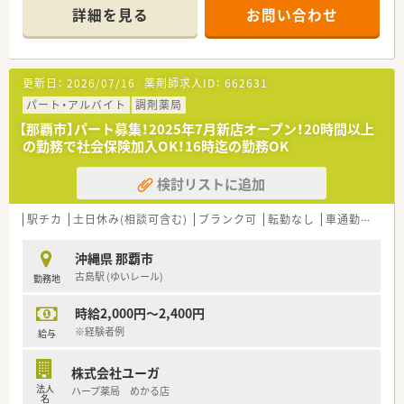
■療養病床48床、地域包括ケア病棟46床の計94床を有していま
詳細を見る
お問い合わせ
す。
■職員専用駐車場は病院から徒歩12分程度です。
更新日：
2026/07/16
薬剤師求人ID：
662631
パート・アルバイト
調剤薬局
【那覇市】パート募集！2025年7月新店オープン！20時間以上
の勤務で社会保険加入OK！16時迄の勤務OK
検討リストに追加
駅チカ
土日休み(相談可含む)
ブランク可
転勤なし
車通勤可
高時
沖縄県 那覇市
古島駅 (ゆいレール)
勤務地
時給2,000円～2,400円
※経験者例
給与
株式会社ユーガ
法人
ハープ薬局 めかる店
名