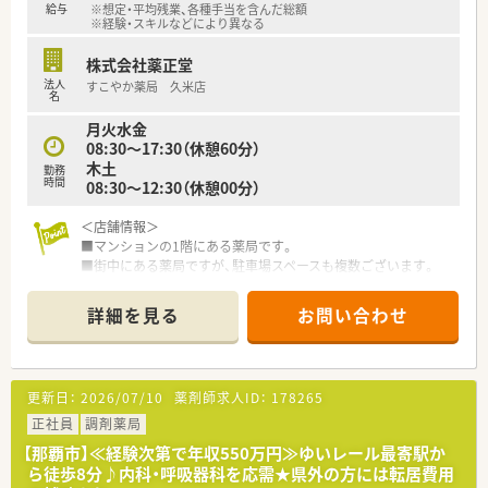
給与
※想定・平均残業、各種手当を含んだ総額
■最新の自動ピッキング装置などのDX化に注力しており、業務
※経験・スキルなどにより異なる
の効率化と安全性の向上を全社を挙げて推進しています。
株式会社薬正堂
【求人情報について】
法人
すこやか薬局 久米店
■想定年収は450万円から550万円となっており、これまでの経
名
験や前職の給与を十分に考慮して決定いたします。
月火水金
■昇給は年1回で2％程度の高い昇給率を誇っており、賞与は年2
08:30～17:30（休憩60分）
回で合計4ヶ月分の支給実績がある安定した条件です。
木土
勤務
■住宅街の一角にある「ナチュラルロハス」をコンセプトとした
時間
08:30～12:30（休憩00分）
店舗で、清潔感のあるかわいらしい内装が特徴です。
＜店舗情報＞
■マンションの1階にある薬局です。
■街中にある薬局ですが、駐車場スペースも複数ございます。
■店内はオレンジや黄緑のソファー・椅子が置かれており、明か
るい雰囲気の薬局です。
詳細を見る
お問い合わせ
■周辺にはコンビニや飲食店・公園もあり休憩時には便利な立地
です。
■1日80～100枚の処方箋を応需！近隣の内科・呼吸器科クリニッ
クからメインで応需しており応需先との関係も良好のため疑似
更新日：
2026/07/10
薬剤師求人ID：
178265
照会しやすい環境です。
正社員
調剤薬局
≪こんな会社です≫
【那覇市】≪経験次第で年収550万円≫ゆいレール最寄駅か
■沖縄県内に39店舗展開しており、沖縄では最大手の薬局です。
ら徒歩8分♪内科・呼吸器科を応需★県外の方には転居費用
【2022.11現時点】