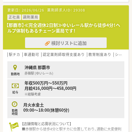
【募集背景と求める人物像について】
更新日：
2026/06/26
薬剤師求人ID：
29308
■今回は、さらなる体制強化とサービス向上のため、中心となっ
て活躍いただく管理薬剤師の募集です。
正社員
調剤薬局
■ご経験も大切ですが、それ以上に協調性を持ち、周囲と円滑に
【那覇市】≪完全週休2日制≫ゆいレール駅から徒歩4分！ヘ
コミュニケーションが取れるお人柄を重視しています。
ルプ体制もあるチェーン薬局です！
■沖縄県外からの移住を希望される方も含め、地域に根ざして長
く定着していただける方を歓迎します。
検討リストに追加
【法人特徴について】
■沖縄県那覇市近郊に10店舗の調剤薬局を集中展開しており、
駅チカ
車通勤可
認定薬剤師取得支援あり
教育制度あり
シフト制
今後も新規開局を計画している成長企業です。
■全店舗が近隣エリアにあるため、急なお休みなどが発生した際
沖縄県 那覇市
にも万全なヘルプ体制が整っています。
赤嶺駅 (ゆいレール)
勤務地
■30代前半の薬剤師である社長が、従業員が気持ちよく働ける
ような薬局づくりを第一に考えています。
年収500万円～550万円
月給416,000円～458,000円
【求人情報について】
給与
※経験考慮
■管理薬剤師としての採用で、ご経験やスキルを最大限考慮し、
年収600万円までのご提示が可能です。
月火水金土
■昇給は年1回、賞与は年2回しっかりと支給され、日々の頑張り
09:00～18:00(休憩60分)
勤務
がきちんと評価される給与体系です。
時間
■福利厚生として退職金制度や産休・育休制度も完備しており、
安心して長く勤務いただけます。
【店舗情報と応需状況について】
■赤嶺駅から徒歩4分と駅チカに位置しており、通勤に大変便利