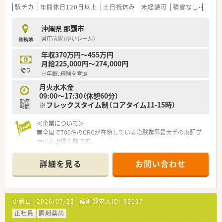
駅チカ
年間休日120日以上
土日祝休み
未経験可
積雪なし
大手
沖縄県 那覇市
県庁前駅 (ゆいレール)
勤務地
年収370万円～455万円
月給225,000円～274,000円
給与
※年齢、経験を考慮
月火水木金
09:00～17:30（休憩60分）
勤務
※フレックスタイム制（コアタイム11-15時）
時間
＜企業について＞
■全国で700名のCRCが在籍している治験業界最大手の東証プ
ライム上場企業です。
■日本の治験業界をリードし業界トップクラスの治験支援実績
とノウハウを誇っています。
詳細を見る
お問い合わせ
■日本に新薬開発の約80%に関わり、医薬品の非臨床研究から
製造・販売まで一気通貫の事業展開をしている企業です。
■人材育成にも力を入れており、様々な研修制度を整えており業
界内でも随一です。
更新日：
2026/07/22
薬剤師求人ID：
95197
＜代表的な業務＞
正社員
調剤薬局
■治験実施施設の医師への案件打診