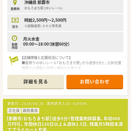
沖縄県 那覇市
■大手調剤チェーンであるクオールと資本提携を行っており、よ
おもろまち駅 (ゆいレール)
勤務地
り質の高いサービスや先進的なシステムを提供しています。
時給2,500円～2,500円
【求人情報について】
■正社員の勤務薬剤師として採用を行っており、これまでの調剤
※経験者例・スキル等考慮
給与
経験や前職の実績を最大限に考慮して待遇を決定します。
■提示される給与条件は年収450万円から600万円となってお
月火水金
り、沖縄エリアにおける高水準の待遇が目指せる環境です。
09:00～18:00（休憩60分）
勤務
■条件を満たす場合には月5万円の家賃補助が相談できるなど、
時間
手厚い住宅補助手当をはじめとした福利厚生が整っています。
【店舗情報と応需状況について】
■最寄りのゆいレール「おもろまち駅」から徒歩5分と、公共交通
機関での通勤に非常に便利な立地です。
■応需科目は内科と心療内科が中心で、1日に平均50枚から60枚
の処方箋を受け付けています。
詳細を見る
お問い合わせ
■現在は薬剤師の正社員2名と事務員2名が在籍しており、協力
しながら業務を進めています。
【募集背景と求める人物像について】
更新日：
2026/06/26
薬剤師求人ID：
429546
■今回は、さらなる体制強化とサービス向上のため、中心となっ
て活躍いただく管理薬剤師の募集です。
正社員
調剤薬局
■ご経験も大切ですが、それ以上に協調性を持ち、周囲と円滑に
【那覇市/おもろまち駅】徒歩5分！管理薬剤師募集、年収600
コミュニケーションが取れるお人柄を重視しています。
万円可。年間休日120日以上＆週休2.5日、残業月5時間未満
■沖縄県外からの移住を希望される方も含め、地域に根ざして長
でプライベート充実。