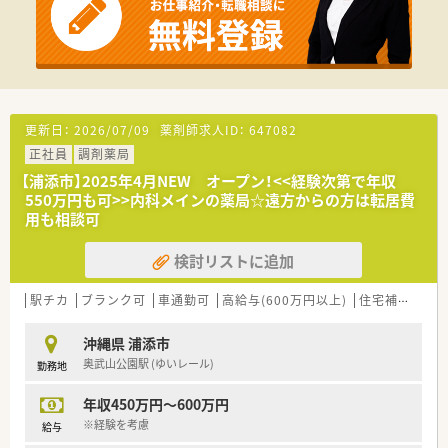
更新日：
2026/07/09
薬剤師求人ID：
647082
正社員
調剤薬局
【浦添市】2025年4月NEW オープン！<<経験次第で年収
550万円も可>>内科メインの薬局☆遠方からの方は転居費
用も相談可
検討リストに追加
駅チカ
ブランク可
車通勤可
高給与(600万円以上)
住宅補助(手当)あり
沖縄県 浦添市
奥武山公園駅 (ゆいレール)
勤務地
年収450万円～600万円
※経験を考慮
給与