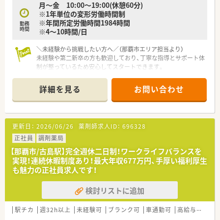
月～金 10:00～19:00(休憩60分)
が実現できる環境です。
※1年単位の変形労働時間制
■グループでの応援体制が整っているため、急な休みも安心して
※年間所定労働時間1984時間
取得できます。
勤務
時間
※4～10時間/日
＼未経験から挑戦したい方へ／（那覇市エリア担当より）
未経験や第二新卒の方も歓迎しており、丁寧な指導とサポート体
制が整っているため安心してスタートできます。
【店舗情報と応需状況について】
詳細を見る
お問い合わせ
■内科を中心とした処方箋を1日あたり約80枚応需しており、着
実に経験を積むことができる環境です。
■広域からの処方箋も幅広く受け付けているため、様々な症例に
触れながら薬剤師としてのスキルを磨けます。
更新日：
2026/06/26
薬剤師求人ID：
696328
■最寄り駅からは車で6分ほどの立地となっており、車通勤も可
能なので日々の通勤も非常に便利です。
正社員
調剤薬局
【那覇市/古島駅】完全週休二日制！ワークライフバランスを
【募集背景と求める人物像について】
実現！連続休暇制度あり！最大年収677万円、手厚い福利厚生
■今回の募集は未経験の方から即戦力の方まで大歓迎です。
も魅力の正社員求人です！
■正社員として沖縄県内での異動が可能な方で、地域医療に貢献
したいという意欲的な方も大歓迎いたします。
検討リストに追加
■自宅から30km圏内に限定して勤務するエリア社員という働
き方も選ぶことができ、柔軟な働き方が可能です。
駅チカ
週32h以上
未経験可
ブランク可
車通勤可
高給与(600万円以上)
【法人特徴について】