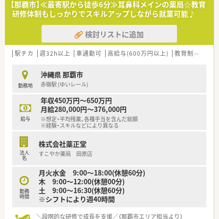
【那覇市】≪最寄駅から徒歩6分≫耳鼻科メインの薬局☆教育
■契約書作成、締結
研修体制もしっかりでスキルアップしながら就業可能♪
■CRCの勉強会や治験実施施設での説明会の調整
■安全性等を審議する専門委員会(IRB)への対応支援
検討リストに追加
■その他資料作成支援、必須文書作成～保管 等
<福利厚生面について>
駅チカ
週32h以上
車通勤可
高給与(600万円以上)
教育制度あり
■【標準的な就業時間】09：00～17：30の中に【コアタイム】11:00
～15:00を設けており、様々なライフイベントがある方も働きや
沖縄県 那覇市
すいです。
赤嶺駅 (ゆいレール)
勤務地
■残業時間は2021年平均で月当たり19.5時間、1日1時間程度で
す。
年収450万円～650万円
■産休育休の取得率も男性30％、女性98％と高い水準で取得で
月給280,000円～376,000円
きております。
給与
※想定・平均残業、各種手当を含んだ総額
■年間の有給取得率も73.4％と高く、心身ともに健康な状態で勤
※経験・スキルなどにより異なる
務できる環境です。※日本の平均有給取得率：56.6％
■担当マネージャーが各メンバーの割り当て数やコンディショ
株式会社薬正堂
ンを可視化しており、偏りがないようにバランスを取っておりま
法人
すこやか薬局 田原店
す。
名
■在宅勤務制度も推進しています。リモートで可能な業務は自
月火水金 9:00～18:00(休憩60分)
宅やサテライトオフィス等で行っていただいております。
木 9:00～12:00(休憩00分)
■時短勤務制度や、小学校就学中まで子供の病気療養・学校行事
土 9:00～16:30(休憩60分)
勤務
参加のために1時間単位で有給取得が出来るケアリーブ制度など
時間
※シフトにより週40時間
制度も充実しています。
■ホワイト500・えるぼし最高評価など、外部機関からの評価も
＼段階的な研修で成長を支援／（那覇市エリア担当より）