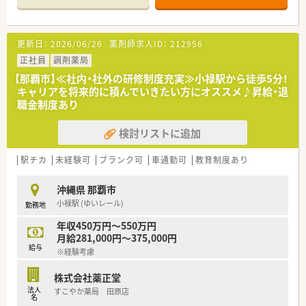
【法人特徴について】
■2018年にドラッグ1号店を開局し積極的な事業展開を進めて
更新日：
2026/06/26
薬剤師求人ID：
212956
います。
■薬剤師が安心して調剤業務を行えるよう、湯の監査システムを
正社員
調剤薬局
全薬局に導入し調剤過誤防止に努めています。
【那覇市】≪社内・社外の研修制度充実≫小禄駅から徒歩5分！
■女性活躍推進法に基づく最高ランクの「えるぼし」三ツ星を取
キャリアを将来的に積んでいきたい方にオススメ♪昇給・退
得するなど、多様な働き方を推進するダイバーシティ経営を進め
職金制度あり
ているのも特徴です。
検討リストに追加
【求人情報について】
■正社員の給与モデルは年収500万円から677万円で、ご経験や
スキルを考慮したうえで決定されます。
駅チカ
未経験可
ブランク可
車通勤可
教育制度あり
■賞与は年2回（7月・12月）支給され、業績により業績賞与もござ
います。昇給も年1回ありますので、長期的に安心して働けま
沖縄県 那覇市
す。
小禄駅 (ゆいレール)
勤務地
■管理薬剤師に昇格した場合は別途手当が支給されます。もち
ろん勤務薬剤師としての活躍のフィールドもございますのでご
年収450万円～550万円
安心ください。
月給281,000円～375,000円
給与
※経験考慮
株式会社薬正堂
法人
すこやか薬局 田原店
名