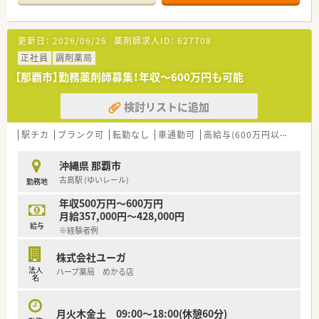
更新日：
2026/06/26
薬剤師求人ID：
627708
正社員
調剤薬局
【那覇市】勤務薬剤師募集！年収～600万円も可能
検討リストに追加
駅チカ
ブランク可
転勤なし
車通勤可
高給与(600万円以上)
認
沖縄県 那覇市
古島駅 (ゆいレール)
勤務地
年収500万円～600万円
月給357,000円～428,000円
給与
※経験者例
株式会社ユーガ
法人
ハープ薬局 めかる店
名
月火木金土 09:00～18:00(休憩60分)