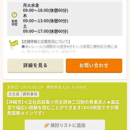
月火水金
09:00～18:00(休憩60分)
木
09:00～13:00(休憩00分)
勤務
時間
土
09:00～17:00(休憩60分)
【店舗情報と応需状況について】
■ゆいレール小禄駅から徒歩5分という非常に便利な立地にあ
り、駅チカで通勤しやすい薬局です。
■近くの耳鼻咽喉科小禄クリニックから耳鼻科、小児科、めまい
外来の処方箋を1日平均50枚から70枚応需しています。
詳細を見る
お問い合わせ
■管理薬剤師1名、契約社員1名の薬剤師体制に、医療事務正社員
2名が在籍し、余裕をもって業務に取り組めます。
【法人特徴について】
更新日：
2026/06/26
薬剤師求人ID：
610830
■沖縄県内に43店舗を展開する県内最大手のチェーン薬局で、
店舗間のヘルプ体制も大変充実しています。
正社員
調剤薬局
■ホテルやサロン経営などの多角的な事業展開をしており、社員
【沖縄市】≪正社員募集≫完全週休二日制の貴重求人★面応
向けの割引制度といった充実した福利厚生があります。
需で幅広い経験を積むことができます！DGS併設ですが調
■人事や経営部署などでの多方面なキャリアアップの機会があ
剤業務メインです！
り、薬剤師以外のスキルも磨ける環境です。
検討リストに追加
【求人情報について】