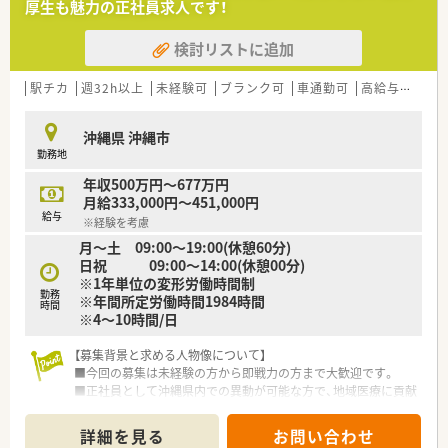
厚生も魅力の正社員求人です！
き方も選ぶことができ、柔軟な働き方が可能です。
検討リストに追加
【法人特徴について】
■2018年にドラッグ1号店を開局し積極的な事業展開を進めて
います。
駅チカ
週32h以上
未経験可
ブランク可
車通勤可
高給与(600万円以上)
■薬剤師が安心して調剤業務を行えるよう、湯の監査システムを
全薬局に導入し調剤過誤防止に努めています。
沖縄県 沖縄市
■女性活躍推進法に基づく最高ランクの「えるぼし」三ツ星を取
勤務地
得するなど、多様な働き方を推進するダイバーシティ経営を進め
ているのも特徴です。
年収500万円～677万円
月給333,000円～451,000円
【求人情報について】
給与
※経験を考慮
■正社員の給与モデルは年収500万円から677万円で、ご経験や
月～土 09:00～19:00(休憩60分)
スキルを考慮したうえで決定されます。
日祝 09:00～14:00(休憩00分)
■賞与は年2回（7月・12月）支給され、業績により業績賞与もござ
※1年単位の変形労働時間制
います。昇給も年1回ありますので、長期的に安心して働けま
勤務
※年間所定労働時間1984時間
す。
時間
※4～10時間/日
■管理薬剤師に昇格した場合は別途手当が支給されます。もち
ろん勤務薬剤師としての活躍のフィールドもございますのでご
【募集背景と求める人物像について】
安心ください。
■今回の募集は未経験の方から即戦力の方まで大歓迎です。
■正社員として沖縄県内での異動が可能な方で、地域医療に貢献
したいという意欲的な方も大歓迎いたします。
■自宅から30km圏内に限定して勤務するエリア社員という働
詳細を見る
お問い合わせ
き方も選ぶことができ、柔軟な働き方が可能です。