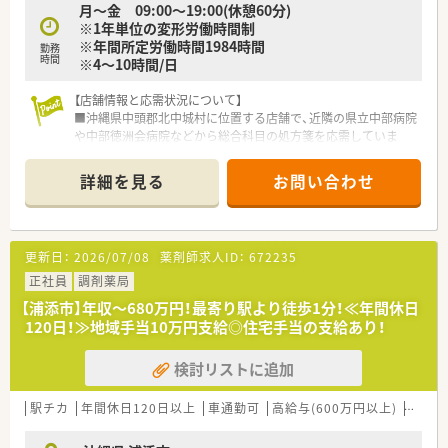
月～金 09:00～19:00(休憩60分)
※1年単位の変形労働時間制
＜こんな会社です＞
※年間所定労働時間1984時間
■沖縄県内に39店舗展開しております。沖縄地場では最大手の
勤務
時間
※4～10時間/日
薬局です。【2022.9現時点】
■事務スタッフやフロアスタッフを多く配置して、調剤補助や患
【店舗情報と応需状況について】
者様の待ち時間を快適に過ごして頂くような工夫もされていま
■沖縄県中頭郡北中城村に位置する店舗で、近隣の県立中部病院
す。
や中部徳洲会病院などから総合科目の処方箋を応需していま
■平成20年に大手チェーンのクオールと資本提携してより質の
す。
高いサービスを提供出来るような会社にされています。
■処方箋の応需枚数は1日あたり約20枚となっており、一人ひと
■総合病院だけでなく、様々なクリニックの門前に店舗があるた
詳細を見る
お問い合わせ
りの患者様に対してゆとりを持って丁寧に対応できる環境で
め、幅広い処方の経験が積めます。
す。
■待合室でお待ちのお客様や患者様へのドリンクのサービスや
■開局時間は月曜日から金曜日の9時から18時までとなってお
さまざまなサポートを行う「フロア・コンシェルジュ」、お薬の
り、薬剤師3名と事務スタッフ3名の体制で業務を行います。
「ドライブスルー」など、“沖縄初”のサービスに積極的に取り組
更新日：
2026/07/08
薬剤師求人ID：
672235
んでいます。
【募集背景と求める人物像について】
正社員
■今後は、専門医療機関連携薬局を取得していきたい方針もあり
調剤薬局
■今後のさらなる店舗展開や、より質の高い調剤サービスを安定
専門認定の資格を取りたい方や幅広いスキルを身につけたい意
【浦添市】年収～680万円！最寄り駅より徒歩1分！≪年間休日
して提供するための欠員補充に伴う正社員の募集です。
識の高い方は大歓迎です。
120日！≫地域手当10万円支給◎住宅手当の支給あり！
■周囲のスタッフと円滑に連携できる協調性やコミュニケーシ
ョン能力をお持ちで、自主性を持って動ける方を求めています。
検討リストに追加
■将来的な管理職への挑戦など、成長意欲や向上心があり、3年
から4年スパンでの沖縄県内での店舗異動が可能な方を歓迎し
ます。
駅チカ
年間休日120日以上
車通勤可
高給与(600万円以上)
住宅補
【法人特徴について】