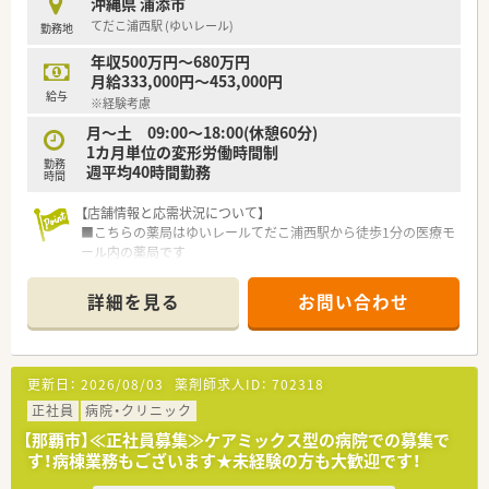
沖縄県 浦添市
■2018年にドラッグ1号店を開局して以来、沖縄県内において調
てだこ浦西駅 (ゆいレール)
勤務地
剤薬局やドラッグストアの店舗を積極的に展開している企業で
す。
年収500万円～680万円
■多様な働き方を推進するダイバーシティ経営に注力しており、
月給333,000円～453,000円
管理職への研修実施や託児所の開園などを行っています。
給与
※経験考慮
■女性活躍推進法に基づく三ツ星「えるぼし」の最高ランクを取
得しており、誰もが安心して長く働ける環境づくりに努めていま
月～土 09:00～18:00(休憩60分)
す。
1カ月単位の変形労働時間制
勤務
週平均40時間勤務
時間
【求人情報について】
■正社員の勤務薬剤師としての採用を行っており、ご経験や能力
【店舗情報と応需状況について】
を最大限に考慮して年収500万円から677万円を提示します。
■こちらの薬局はゆいレールてだこ浦西駅から徒歩1分の医療モ
■手厚い各種手当が魅力であり、一般薬剤師には月10万円、管理
ール内の薬局です
薬剤師には月13万円の薬剤師手当がそれぞれ支給されます。
■内科、脳外科、整形外科を応需しています。
■異動を伴う場合には家賃の半分を補助する社宅制度や、引越し
■薬剤師は正社員5名体制で、手厚い人員配置が魅力です。
詳細を見る
お問い合わせ
代の補助などが用意されているため遠方からの転職も安心で
す。
【募集背景と求める人物像について】
■今回は異動にともなう募集です。薬局を共に作り上げていく
意欲のある方を求めています。
更新日：
2026/08/03
薬剤師求人ID：
702318
■変化を楽しみ、挑戦的な環境で自身の能力を発揮したい方を歓
迎します。
正社員
病院・クリニック
■チームワークを大切にし、患者様のために積極的に行動できる
【那覇市】≪正社員募集≫ケアミックス型の病院での募集で
薬剤師を募集しています。
す！病棟業務もございます★未経験の方も大歓迎です！
【求人情報について】