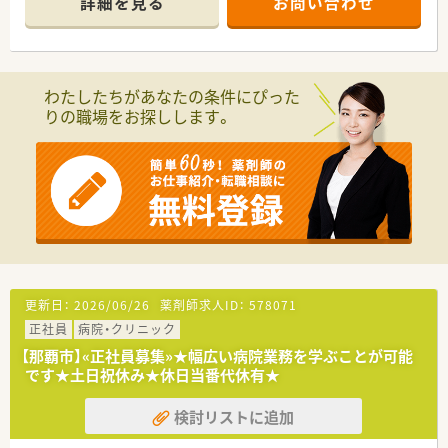
詳細を見る
お問い合わせ
わたしたちがあなたの条件にぴった
りの職場をお探しします。
更新日：
2026/06/26
薬剤師求人ID：
578071
正社員
病院・クリニック
【那覇市】«正社員募集»★幅広い病院業務を学ぶことが可能
です★土日祝休み★休日当番代休有★
検討リストに追加