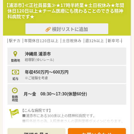
■周囲との助け合いを大切にできる方や、会社の状況に応じて柔
【浦添市】≪正社員募集≫★17時半終業★土日祝休み★年間
軟に協力いただける姿勢をお持ちの方は大歓迎です。
休日120日以上★チーム医療にも携わることのできる精神
■婦人科の処方箋を扱う機会も多いため、患者さまが安心して相
科病院です★
談できる環境づくりに貢献いただける女性の方も歓迎します。
検討リストに追加
【法人特徴について】
■効率的な調剤手法と合理化を追求しており、限られた時間の中
で患者さまへ質の高いサービスを提供することに注力していま
駅チカ
年間休日120日以上
土日祝休み
週32h以上
新卒可
Ｗワ
す。
■DX化を積極的に促進することで業務の効率化を図り、薬剤師
沖縄県 浦添市
が対人業務などの専門業務に専念できる環境を整えています。
経塚駅 (ゆいレール)
勤務地
■地域に根ざした信頼される薬局を目指しており、日々の進化を
恐れず常に新しいサービスを提供し続ける姿勢が特徴です。
年収450万円～600万円
【求人情報について】
※ご経験を考慮
給与
■年収は480万円から600万円の範囲で提示されており、一人で
業務を完結できる高い基礎能力があれば上限も狙えます。
月～金 08:30～17:30(休憩60分)
■祝日を含まない完全週休二日制を採用しており、年間休日は
勤務
120日以上と非常に多く、休養をしっかり確保できます。
時間
■定年制を設けていないため、50代から60代の方でもこれまで
の経験を活かして長期的に活躍し続けることが可能です。
【こんな病院です】
■浦添市にある300床以上の精神科病院です。
■院外処方の為、入院患者さんの調剤業務がメインになります。