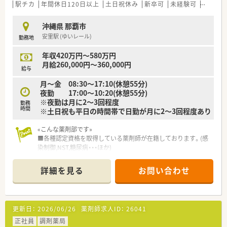
駅チカ
年間休日120日以上
土日祝休み
新卒可
未経験可
ブラン
沖縄県 那覇市
安里駅 (ゆいレール)
勤務地
年収420万円～580万円
月給260,000円～360,000円
給与
月～金 08:30～17:10(休憩55分)
夜勤 17:00～10:20(休憩55分)
※夜勤は月に2～3回程度
勤務
時間
※土日祝も平日の時間帯で日勤が月に2～3回程度あり
«こんな薬剤部です»
■各種認定資格を取得している薬剤師が在籍しております。(感
染制御,NST,糖尿病・・・ほか)
■教育担当もローテーションしているので、教育内容も偏りにく
いようにされています。
詳細を見る
お問い合わせ
■新卒入社の薬剤師からベテランまで幅広い年齢層です。(20代
～50代)
更新日：
2026/06/26
薬剤師求人ID：
26041
正社員
調剤薬局