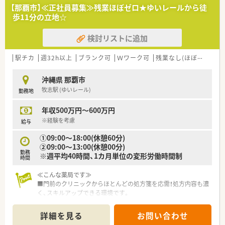
【那覇市】≪正社員募集≫残業ほぼゼロ★ゆいレールから徒
歩11分の立地☆
検討リストに追加
駅チカ
週32h以上
ブランク可
Ｗワーク可
残業なし(ほぼなし含む)
沖縄県 那覇市
牧志駅 (ゆいレール)
勤務地
年収500万円～600万円
※経験を考慮
給与
①09:00～18:00(休憩60分)
②09:00～13:00(休憩00分)
勤務
※週平均40時間、1カ月単位の変形労働時間制
時間
≪こんな薬局です≫
■門前のクリニックからほとんどの処方箋を応需！処方内容も濃
く、スキルアップできる環境です。
■沖縄県内に3店舗展開の調剤薬局です。
■定時で帰宅できますのでご家庭と両立しやすい環境です。
詳細を見る
お問い合わせ