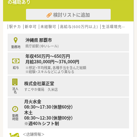
の補助あり
現在、半数以上の20店舗以上の店舗で在宅業務も行っています。
沖縄では在宅実績No.1の会社です。
検討リストに追加
県内に店舗が多数のため、ヘルプ体制も充実しています。
現場で管理薬剤師業務以外にも、エリアマネージャーやブロック
長もおり、人事や会社の経営にもキャリアップできる環境もござ
駅チカ
新卒可
未経験可
高給与(600万円以上)
生活環境充実
教
います。
平成20年には大手チェーンのクオールと資本提携しより質の高
沖縄県 那覇市
いサービスの提供で地域貢献をされています。
県庁前駅 (ゆいレール)
勤務地
総合病院の門前薬局から、様々なクリニックの門前に店舗がある
ため、幅広い処方の経験が積める環境です。
年収450万円～650万円
月給280,000円～376,000円
■薬剤師業務に専念できる環境
給与
※想定・平均残業、各種手当を含んだ総額
医療事務と他に「フロア・コンシェルジュ」を配置しており、待合
※経験・スキルなどにより異なる
室でお待ちの患者様へドリンクサービスやご案内などの
様々なサポートを行っています。そのため、薬剤師は本来の「調
株式会社薬正堂
剤・監査・投薬」業務に専念できる環境が整っています。
法人
すこやか薬局 久米店
名
■研修制度の充実
月火水金
薬剤師のスキル度合いに応じた研修体制がございます。
08:30～17:30（休憩60分）
入社時オリエンテーションの実施や、各ご経験に応じて社内の研
木土
修制度をご利用頂けます。
勤務
08:30～12:30（休憩00分）
時間
また、ブランクある方向けのリベンジ研修もあり、復帰に向けた
※週40ｈシフト制
サポート体制もしっかり整っております。新入社員においては、
4年間の継続的な研修カリキュラムを用意しており、人間力・薬
＜店舗情報＞
学的知識・管理者能力の向上を目指しております。