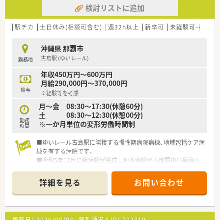
検討リストに追加
■年間休日は約120日と充実しており、プライベートとの両立が
十分に可能です。
■住宅手当の支給もあり、遠方からの転職を検討されている方に
駅チカ
土日休み(相談可含む)
週32h以上
新卒可
未経験可
ブラ
も安心の条件です。
沖縄県 那覇市
【勤務実態について】
古島駅 (ゆいレール)
勤務地
■有給休暇は入社3ヶ月で付与され、年間平均9.5日の消化実績が
あります。
年収450万円～600万円
■残業代は1分単位で計算されるため、働いた時間がきちんと評
月給290,000円～370,000円
価されます。
給与
※経験等を考慮
■男性の育休取得実績もあり、育児と仕事の両立を支援する制度
が整っています。
月～金 08:30～17:30(休憩60分)
土 08:30～12:30(休憩00分)
勤務
※一か月単位の変形労働時間制
時間
■ゆいレール古島駅に隣接する慢性期病院病棟、地域包括ケア病
棟を有する病院です。
■令和5年12月に新病院が完成し仲本病院から那覇ゆい病院へ
名称変更しました。
■療養病床48床、地域包括ケア病棟46床の計94床を有していま
詳細を見る
お問い合わせ
す。
■職員専用駐車場は病院から徒歩12分程度です。
更新日：
2026/08/03
薬剤師求人ID：
702319