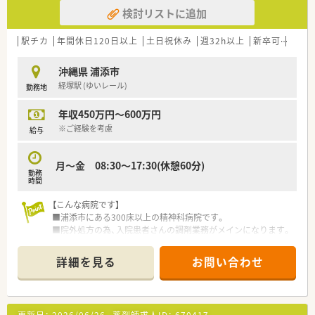
■沖縄出身の方とそれ以外の肩がおおよそ半々の人数体制で
検討リストに追加
す。
■男性の育休取得実績もあり、ワークライフバランスも取りやす
い環境です。
駅チカ
年間休日120日以上
土日祝休み
週32h以上
新卒可
Ｗワ
沖縄県 浦添市
経塚駅 (ゆいレール)
勤務地
年収450万円～600万円
※ご経験を考慮
給与
月～金 08:30～17:30(休憩60分)
勤務
時間
【こんな病院です】
■浦添市にある300床以上の精神科病院です。
■院外処方の為、入院患者さんの調剤業務がメインになります。
詳細を見る
お問い合わせ