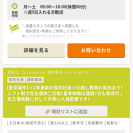
月～土 09:00～18:00(休憩60分)
※週5日入れる方歓迎
勤務
時間
＼派遣スタッフの皆さまへ充実した
福利厚生・特典をご用意しております！／
■社会保険完備（就業条件による）。
■就業日は当社負担にて薬剤師賠償責任保険が適用されますの
で、 安心してご就業いただけます。
詳細を見る
お問い合わせ
■有休休暇（6ヶ月以上勤務）や夏季休暇、慶弔休暇も取得できま
す。
■勤務評価により時給アップがあります。
更新日：
2026/06/26
薬剤師求人ID：
678278
≪こんな方にオススメ！≫
・転職活動中にブランクを空けたくない方
契約社員
調剤薬局
・様々な薬局で経験を積みたい方
【豊見城市】≪1年更新の契約社員≫引越し費用の負担あり！
・転居や留学の予定があり、期間を区切って働きたい方
シフト制で完全週休二日制！夏季休暇は連続7日も取得可♪
・高時給で効率的に働きたい方
処方箋枚数に対して手厚い人員配置です！
派遣のメリットを使って働いてみませんか。
検討リストに追加
また、非公開の派遣求人もありますのでご希望に合わせてご紹介
いたします！
ご不明な点などは詳しくご説明いたしますので、お気軽にお問い
土日休み(相談可含む)
週32h以上
新卒可
未経験可
転勤なし
車
合わせください☆