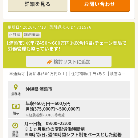
■すぐ近くにある内科および消化器科のクリニックから処方箋
詳細を見る
お問い合わせ
を主に応需しており、1日平均60枚程度の枚数を安定して扱って
います。
■薬剤師は正社員2名に加えてパートと派遣が各1名在籍してお
り、複数名体制で一人ひとりの負担を抑えた運営を行っていま
更新日：
2026/07/13
薬剤師求人ID：
731576
す。
正社員
調剤薬局
【募集背景と求める人物像について】
【浦添市】≪年収450～600万円≫総合科目/チェーン薬局で
■今回は現場薬剤師の業務負担軽減を目的とした増員募集であ
労務管理も整っています！
り、ゆとりを持って患者様と向き合いたい意欲のある方を求めて
います。
検討リストに追加
■内科や消化器科のクリニック門前としての経験に加え、施設や
居宅への在宅業務にも前向きに取り組める方を幅広く募集して
います。
車通勤可
高給与(600万円以上)
住宅補助(手当)あり
積雪なし
生活
■20代の若手から60代のベテランまで歓迎しており、周囲のス
タッフと協力しながら地域医療の発展に貢献できる方を重視し
沖縄県 浦添市
ます。
勤務地
【法人特徴について】
年収450万円～600万円
■2011年の設立以降にM&Aを通じて着実に店舗網を広げてお
月給375,000円～500,000円
り、現在は保険調剤薬局を6店舗経営している成長過程の企業で
給与
※経験者例・スキル等考慮
す。
■代表取締役も現役の薬剤師として活躍しており、メディアへの
月～日祝 09:00~22:00
露出や医療業界の発展に資する多角的な事業展開を精力的に行
※１ヵ月単位の変形労働時間制
勤務
っています。
※8時間/日、週40時間シフト制をベースとした勤務
時間