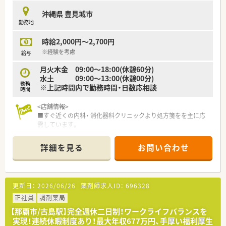
■九州を中心に約200店舗を展開する大手グループ企業であり、
沖縄県 豊見城市
安定した経営基盤のもとで長く働けます。
勤務地
■産休や育休の取得実績が豊富にあり、復帰率も非常に高いため
ライフステージの変化にも柔軟に対応可能です。
時給2,000円～2,700円
■定期的な研修制度やe-ラーニングが充実しており、会社全体で
従業員のスキルアップを強力に支援しています。
※経験を考慮
給与
月火木金 09:00～18:00(休憩60分)
【求人情報について】
水土 09:00～13:00(休憩00分)
■正社員の給与モデルは年収500万円から677万円で、ご経験や
勤務
※上記時間内で勤務時間・日数応相談
スキルを考慮したうえで決定されます。
時間
■賞与は年2回（7月・12月）支給され、業績により業績賞与もござ
います。昇給も年1回ありますので、長期的に安心して働けま
<店舗情報>
す。
■すぐ近くの内科・ 消化器科クリニックより処方箋をを主に応
■管理薬剤師に昇格した場合は別途手当が支給されます。もち
需しています。
ろん勤務薬剤師としての活躍のフィールドもございますのでご
■居宅と施設への在宅業務もあり経験値もアップできます。
安心ください。
■清潔感のある綺麗な店舗です。
詳細を見る
お問い合わせ
■駐車場スペースも広くあり、スロープ等を設置したバリアフリ
ーで無料でお水の提供も行っています。
更新日：
2026/06/26
薬剤師求人ID：
696328
正社員
調剤薬局
【那覇市/古島駅】完全週休二日制！ワークライフバランスを
実現！連続休暇制度あり！最大年収677万円、手厚い福利厚生