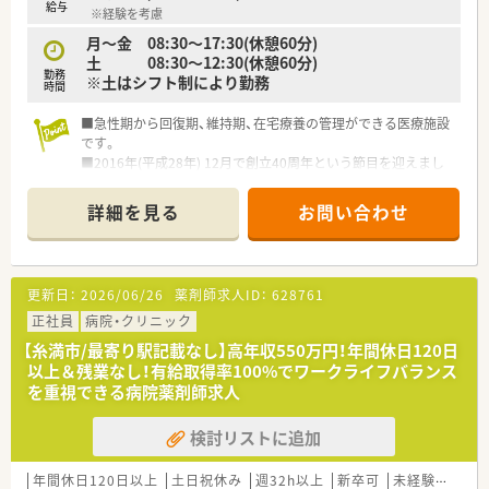
安心ください。
給与
※経験を考慮
月～金 08:30～17:30(休憩60分)
土 08:30～12:30(休憩60分)
勤務
※土はシフト制により勤務
時間
■急性期から回復期、維持期、在宅療養の管理ができる医療施設
です。
■2016年(平成28年) 12月で創立40周年という節目を迎えまし
た。
■■福利厚生充実！！・リフレッシュ休暇年２回 ・結婚休暇 ・出
詳細を見る
お問い合わせ
産休暇 ・慶弔休暇 ・結婚祝金 ・台風手当など
更新日：
2026/06/26
薬剤師求人ID：
628761
正社員
病院・クリニック
【糸満市/最寄り駅記載なし】高年収550万円！年間休日120日
以上＆残業なし！有給取得率100%でワークライフバランス
を重視できる病院薬剤師求人
検討リストに追加
年間休日120日以上
土日祝休み
週32h以上
新卒可
未経験可
残業