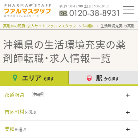
平日9：30-19：00 土日10：00-19：00
薬剤師の転職・求人サイト ファルマスタッフ
沖縄県
生活環境充実
沖縄県の生活環境充実
の薬
剤師転職・求人情報一覧
エリア
駅
で探す
から探す
都道府県
沖縄県
市区町村
を選ぶ
業種
を選ぶ