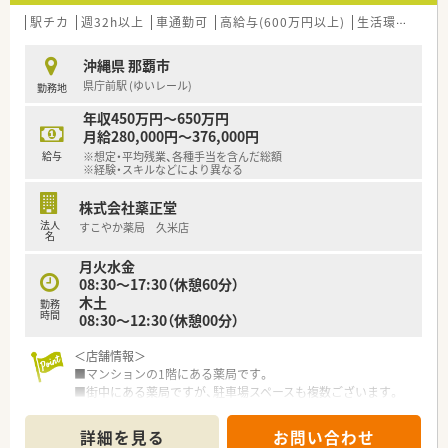
駅チカ
週32h以上
車通勤可
高給与(600万円以上)
生活環境充実
沖縄県 那覇市
県庁前駅 (ゆいレール)
勤務地
年収450万円～650万円
月給280,000円～376,000円
給与
※想定・平均残業、各種手当を含んだ総額
※経験・スキルなどにより異なる
株式会社薬正堂
法人
すこやか薬局 久米店
名
月火水金
08:30～17:30（休憩60分）
木土
勤務
時間
08:30～12:30（休憩00分）
＜店舗情報＞
■マンションの1階にある薬局です。
■街中にある薬局ですが、駐車場スペースも複数ございます。
■店内はオレンジや黄緑のソファー・椅子が置かれており、明か
るい雰囲気の薬局です。
詳細を見る
お問い合わせ
■周辺にはコンビニや飲食店・公園もあり休憩時には便利な立地