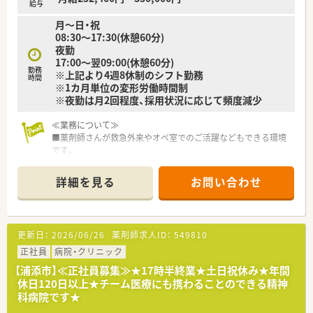
給与
月～日・祝
08:30～17:30(休憩60分)
夜勤
17:00～翌09:00(休憩60分)
勤務
※上記より4週8休制のシフト勤務
時間
※1カ月単位の変形労働時間制
※夜勤は月2回程度、採用状況に応じて頻度減少
≪業務について≫
■薬剤師さんが救急外来やオペ室でのご活躍などもできる環境
です。
■ケモ、無菌調剤、救急対応、オペ室業務、各種委員会も豊富で
す。
詳細を見る
お問い合わせ
■薬剤師30名以上の職場で年代層のバランスも良いです。
■新卒薬剤師も毎年3名前後入社しており、常に風通しも良い環
境です。
更新日：
2026/06/26
薬剤師求人ID：
549810
«こんな病院です»
■沖縄県南部の二次救急を担う総合病院です。
正社員
病院・クリニック
■グループで急性期～回復期～訪問介護の病院・クリニックの運
【浦添市】≪正社員募集≫★17時半終業★土日祝休み★年間
営もされております。
休日120日以上★チーム医療にも携わることのできる精神
科病院です★
«こんな薬剤部です»