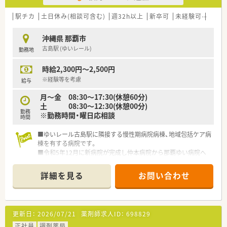
駅チカ
土日休み(相談可含む)
週32h以上
新卒可
未経験可
ブラ
沖縄県 那覇市
古島駅 (ゆいレール)
勤務地
時給2,300円～2,500円
※経験等を考慮
給与
月～金 08:30～17:30(休憩60分)
土 08:30～12:30(休憩00分)
勤務
※勤務時間・曜日応相談
時間
■ゆいレール古島駅に隣接する慢性期病院病棟、地域包括ケア病
棟を有する病院です。
■令和5年12月に新病院が完成し仲本病院から那覇ゆい病院へ
名称変更しました。
■療養病床48床、地域包括ケア病棟46床の計94床を有していま
詳細を見る
お問い合わせ
す。
■職員専用駐車場は病院から徒歩12分程度です。
更新日：
2026/07/21
薬剤師求人ID：
698829
正社員
調剤薬局