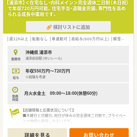
【浦添市】＜在宅なし・内科メイン＞完全週休二日制（木日祝）
して提供するための欠員補充に伴う正社員の募集です。
識の高い方は大歓迎です。
で年収720万円可能。住宅手当・退職金完備、専門性を高め
■周囲のスタッフと円滑に連携できる協調性やコミュニケーシ
られる成長中薬局です。
ョン能力をお持ちで、自主性を持って動ける方を求めています。
■将来的な管理職への挑戦など、成長意欲や向上心があり、3年
検討リストに追加
から4年スパンでの沖縄県内での店舗異動が可能な方を歓迎し
ます。
週32h以上
転勤なし
車通勤可
高給与(600万円以上)
積雪なし
生
【法人特徴について】
■2018年にドラッグ1号店を開局して以来、沖縄県内において調
沖縄県 浦添市
剤薬局やドラッグストアの店舗を積極的に展開している企業で
浦添前田駅 (ゆいレール)
勤務地
す。
■多様な働き方を推進するダイバーシティ経営に注力しており、
年収550万円～720万円
管理職への研修実施や託児所の開園などを行っています。
■女性活躍推進法に基づく三ツ星「えるぼし」の最高ランクを取
※経験を考慮
給与
得しており、誰もが安心して長く働ける環境づくりに努めていま
す。
月火水金土 09:00～18:00(休憩60分)
勤務
【求人情報について】
時間
■正社員の勤務薬剤師としての採用を行っており、ご経験や能力
を最大限に考慮して年収500万円から677万円を提示します。
【店舗情報と応需状況について】
■手厚い各種手当が魅力であり、一般薬剤師には月10万円、管理
■木曜日と日曜日、祝日が休みの完全週休二日制で、プライベー
薬剤師には月13万円の薬剤師手当がそれぞれ支給されます。
トの時間も確保しやすいです。
■異動を伴う場合には家賃の半分を補助する社宅制度や、引越し
■応需科目は内科、心療内科、皮膚科、小児科など多岐にわたり、
代の補助などが用意されているため遠方からの転職も安心で
1日あたり40～50枚の処方箋に対応しています。
詳細を見る
お問い合わせ