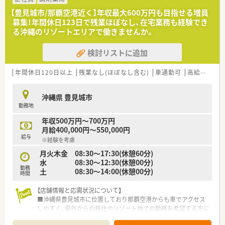
【豊見城市/那覇空港近く】年収最大600万円も目指せる増員
募集！年間休日123日で残業ほぼなし、在宅業務も経験でき
る沖縄のリゾートエリアで働きませんか。
検討リストに追加
年間休日120日以上
残業なし(ほぼなし含む)
車通勤可
高給与(600万円以上)
沖縄県 豊見城市
勤務地
年収500万円～700万円
月給400,000円～550,000円
給与
※経験を考慮
月火木金 08:30～17:30(休憩60分)
水 08:30～12:30(休憩00分)
勤務
土 08:30～14:00(休憩00分)
時間
【店舗情報と応需状況について】
■沖縄県豊見城市に位置しており那覇空港からも車でアクセス
しやすく、県外からの移住やリゾート地での勤務を希望する方に
最適です。