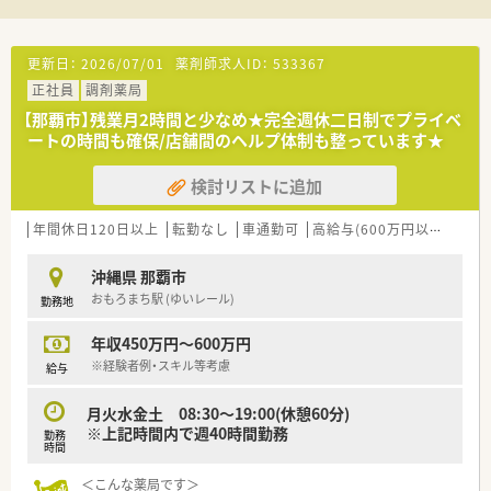
域医療に貢献したいという熱意を持つ方を求めています。
【法人特徴について】
更新日：
2026/07/01
薬剤師求人ID：
533367
■全国で130店舗以上を展開しており、調剤薬局の枠を超えて
正社員
調剤薬局
OTC店舗や介護施設なども多角的に運営しています。
■デイサービスや介護付き有料老人ホームの運営にも力を注い
【那覇市】残業月2時間と少なめ★完全週休二日制でプライベ
でおり、地域医療と福祉に深く携わる多角的企業です。
ートの時間も確保/店舗間のヘルプ体制も整っています★
■年間15件以上の新規開局を安定して行っており、盤石な経営
基盤のもとで地域密着型のサービスを提供しています。
検討リストに追加
年間休日120日以上
転勤なし
車通勤可
高給与(600万円以上)
積雪
沖縄県 那覇市
おもろまち駅 (ゆいレール)
勤務地
年収450万円～600万円
※経験者例・スキル等考慮
給与
月火水金土 08:30～19:00(休憩60分)
※上記時間内で週40時間勤務
勤務
時間
＜こんな薬局です＞