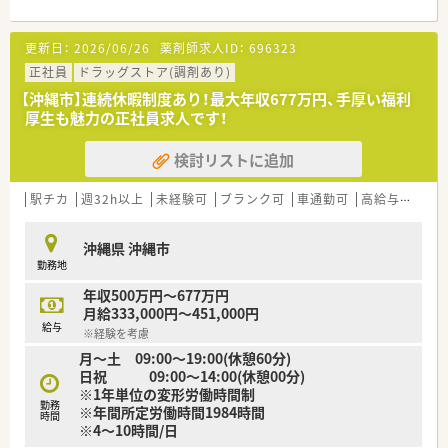
【募集背景と求める人物像について】
更新日：
2026/06/26
薬剤師求人ID：
696323
■今回の募集は未経験の方から即戦力の方まで大歓迎です。
■正社員として沖縄県内での異動が可能な方で、地域医療に貢献
正社員
ドラッグストア(調剤あり)
したいという意欲的な方も大歓迎いたします。
【沖縄市】連続休暇制度あり！最大年収677万円、手厚い福利
■自宅から30km圏内に限定して勤務するエリア社員という働
厚生も魅力の正社員求人です！
き方も選ぶことができ、柔軟な働き方が可能です。
検討リストに追加
【法人特徴について】
■2018年にドラッグ1号店を開局し積極的な事業展開を進めて
います。
駅チカ
週32h以上
未経験可
ブランク可
車通勤可
高給与(600万円以上)
■薬剤師が安心して調剤業務を行えるよう、湯の監査システムを
全薬局に導入し調剤過誤防止に努めています。
沖縄県 沖縄市
■女性活躍推進法に基づく最高ランクの「えるぼし」三ツ星を取
勤務地
得するなど、多様な働き方を推進するダイバーシティ経営を進め
ているのも特徴です。
年収500万円～677万円
月給333,000円～451,000円
【求人情報について】
給与
※経験を考慮
■正社員の給与モデルは年収500万円から677万円で、ご経験や
月～土 09:00～19:00(休憩60分)
スキルを考慮したうえで決定されます。
日祝 09:00～14:00(休憩00分)
■賞与は年2回（7月・12月）支給され、業績により業績賞与もござ
※1年単位の変形労働時間制
います。昇給も年1回ありますので、長期的に安心して働けま
勤務
※年間所定労働時間1984時間
す。
時間
※4～10時間/日
■管理薬剤師に昇格した場合は別途手当が支給されます。もち