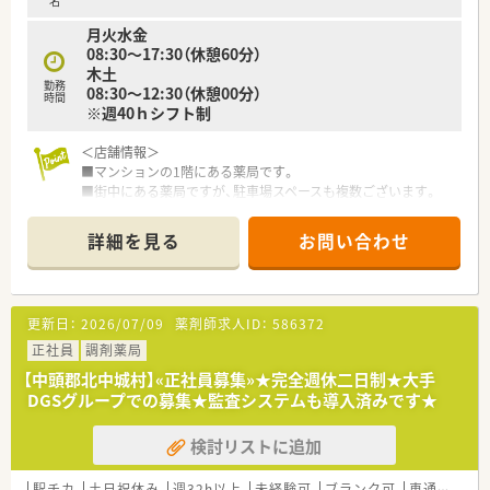
名
■研修制度の充実
月火水金
薬剤師のスキル度合いに応じた研修体制がございます。
08:30～17:30（休憩60分）
入社時オリエンテーションの実施や、各ご経験に応じて社内の研
木土
修制度をご利用頂けます。
勤務
08:30～12:30（休憩00分）
時間
また、ブランクある方向けのリベンジ研修もあり、復帰に向けた
※週40ｈシフト制
サポート体制もしっかり整っております。新入社員においては、
4年間の継続的な研修カリキュラムを用意しており、人間力・薬
＜店舗情報＞
学的知識・管理者能力の向上を目指しております。
■マンションの1階にある薬局です。
■街中にある薬局ですが、駐車場スペースも複数ございます。
■ママさん薬剤師も多数活躍中
■店内はオレンジや黄緑のソファー・椅子が置かれており、明か
産育休取得率は100％・育休からの復帰率は100％です。
るい雰囲気の薬局です。
出産後の業務からブランクがある方向けにリベンジ研修の実施
詳細を見る
お問い合わせ
■周辺にはコンビニや飲食店・公園もあり休憩時には便利な立地
や
です。
復帰に向けたサポート体制もしっかり整っております。
■1日80～100枚の処方箋を応需！近隣の内科・呼吸器科クリニッ
クからメインで応需しており応需先との関係も良好のため疑似
■時短勤務制度
更新日：
2026/07/09
薬剤師求人ID：
586372
照会しやすい環境です。
産育休後の復帰者はお子様が3歳になるまで時短勤務制度ご利用
正社員
調剤薬局
できます。
＜こんな方にオススメ＞
1日の所定労働時間を原則として6時間とするもので、お子様が
【中頭郡北中城村】«正社員募集»★完全週休二日制★大手
■沖縄では最大手の店舗展開をしている薬局のため、ご家族の転
小さいうちも
DGSグループでの募集★監査システムも導入済みです★
勤やご転居に伴い沖縄で異動をされたい方や色んな店舗で経験
お仕事との両立を図りながら就業頂けます。
を積みたい方にオススメ！
検討リストに追加
■内科メインのお薬や処方を学びたい方！これまで内科のご経験
■安心の福利厚生面
があり、そのご経験を活かして仕事の幅を広げていきたい方にオ
有給取得実績は直近で80％です【2022.11現時点】
ススメ！
駅チカ
土日祝休み
週32h以上
未経験可
ブランク可
車通勤可