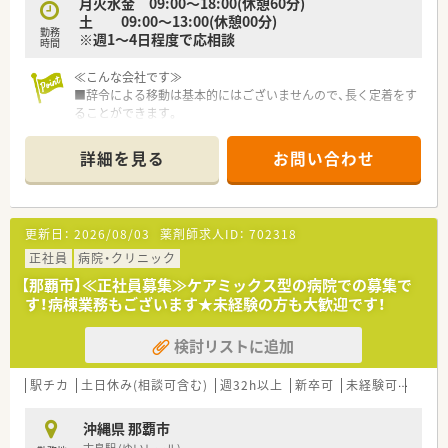
月火水金 09:00～18:00(休憩60分)
の専門性を磨き続けられます。
土 09:00～13:00(休憩00分)
勤務
※週1～4日程度で応相談
時間
≪こんな会社です≫
■辞令による移動は基本的にはございませんので、長く定着をす
ることができます。
■最大7連休の連休取得制度がございますので、ワークライフバ
ランスも非常に取りやすいです。
詳細を見る
お問い合わせ
■有給取得率は8割以上とお休みも取りやすいです。
■かかりつけ等のノルマはございませんので裁量をもって勤務
可能です。
更新日：
2026/08/03
薬剤師求人ID：
702318
≪こんな薬局です≫
■耳鼻科、小児科、整形、眼科と幅広く処方を受けている薬局で
正社員
病院・クリニック
す。
【那覇市】≪正社員募集≫ケアミックス型の病院での募集で
■那覇市エリアからも通勤可能で、薬局も県道に面しております
す！病棟業務もございます★未経験の方も大歓迎です！
ので通勤もしやすい薬局です。
■今回は耳鼻科が新たにオープンするため募集をしておりま
検討リストに追加
す。
■管理薬剤師は40代後半の女性で長くご就業しているベテラン
の方の為、しっかりフォローが頂ける環境です。
駅チカ
土日休み(相談可含む)
週32h以上
新卒可
未経験可
ブラ
沖縄県 那覇市