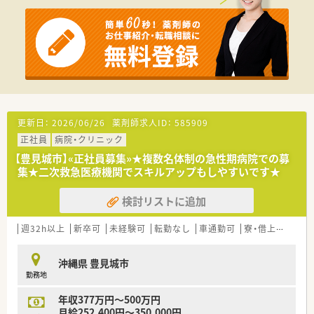
ます。
■沖縄で腰を据えて長く働きたいと考えている方を求めていま
す。
【法人特徴について】
■1974年の開院以来、沖縄県初の医療法人として地域医療に貢
献してきました。
■「光と風の安らぎを」というテーマのもと、精神医療の向上に
努めています。
■地域の皆様の健康づくりを支援するため、信頼と安心の医療を
更新日：
2026/06/26
薬剤師求人ID：
585909
提供しています。
正社員
病院・クリニック
【求人情報について】
【豊見城市】«正社員募集»★複数名体制の急性期病院での募
■年収は経験や年齢を問わず550万円と、高収入からスタートで
集★二次救急医療機関でスキルアップもしやすいです★
きます。
■年間休日が120日以上と非常に多く、ワークライフバランスを
検討リストに追加
重視できます。
■土日祝が完全に休みで、残業も全くないため定時で退勤するこ
週32h以上
新卒可
未経験可
転勤なし
車通勤可
寮・借上社宅あり
とが可能です。
沖縄県 豊見城市
勤務地
年収377万円～500万円
月給252,400円～350,000円