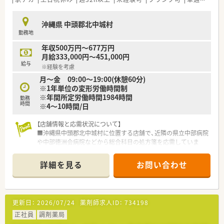
有給とは別にリフレッシュ休暇もございます。（入社1年目1日・2
年目2日・3年目以降3日付与）
＜福利厚生面＞
また、育児休暇・介護休暇・看護休暇など取得実績も多数あり、長
沖縄県 中頭郡北中城村
■社内研修も充実しており、専門的なテーマでの研修から店舗管
く安心して就業できる環境づくりにも取り組んでおられます。
勤務地
理の研修など幅広い内容で実施しております。
グループ全体で薬剤師の在籍は約100名（男女比2：3）のため、店
■育児休業・介護休業・看護休暇の取得実績もあり、長く安定して
舗間のヘルプ体制も連携が取れており、必要なお休みは取得しや
年収500万円～677万円
就業できる環境づくりに取り組んでいます。
すい環境です。
月給333,000円～451,000円
■グループで薬剤師の在籍は約100名（男女比2:3）ほどいるた
給与
※経験を考慮
め、ヘルプ体制もありお休みも取得しやすい環境です。
月～金 09:00～19:00(休憩60分)
※1年単位の変形労働時間制
＜こんな会社です＞
※年間所定労働時間1984時間
■沖縄県内に39店舗展開しております。沖縄地場では最大手の
勤務
時間
※4～10時間/日
薬局です。【2022.9現時点】
■事務スタッフやフロアスタッフを多く配置して、調剤補助や患
【店舗情報と応需状況について】
者様の待ち時間を快適に過ごして頂くような工夫もされていま
■沖縄県中頭郡北中城村に位置する店舗で、近隣の県立中部病院
す。
や中部徳洲会病院などから総合科目の処方箋を応需していま
■平成20年に大手チェーンのクオールと資本提携してより質の
す。
高いサービスを提供出来るような会社にされています。
■処方箋の応需枚数は1日あたり約20枚となっており、一人ひと
■総合病院だけでなく、様々なクリニックの門前に店舗があるた
詳細を見る
お問い合わせ
りの患者様に対してゆとりを持って丁寧に対応できる環境で
め、幅広い処方の経験が積めます。
す。
■待合室でお待ちのお客様や患者様へのドリンクのサービスや
■開局時間は月曜日から金曜日の9時から18時までとなってお
さまざまなサポートを行う「フロア・コンシェルジュ」、お薬の
り、薬剤師3名と事務スタッフ3名の体制で業務を行います。
「ドライブスルー」など、“沖縄初”のサービスに積極的に取り組
更新日：
2026/07/24
薬剤師求人ID：
734198
んでいます。
【募集背景と求める人物像について】
正社員
■今後は、専門医療機関連携薬局を取得していきたい方針もあり
調剤薬局
■今後のさらなる店舗展開や、より質の高い調剤サービスを安定
専門認定の資格を取りたい方や幅広いスキルを身につけたい意