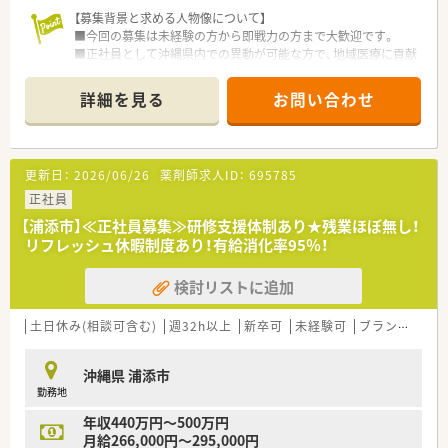
ろん勤務薬剤師としての活躍のフィールドもございますのでご
【募集背景と求める人物像について】
安心ください。
■今回の募集は未経験の方から即戦力の方まで大歓迎です。
■正社員として沖縄県内での異動が可能な方で、地域医療に貢献
したいという意欲的な方も大歓迎いたします。
■自宅から30km圏内に限定して勤務するエリア社員という働
詳細を見る
お問い合わせ
き方も選ぶことができ、柔軟な働き方が可能です。
【法人特徴について】
■2018年にドラッグ1号店を開局し積極的な事業展開を進めて
更新日：
2026/06/26
薬剤師求人ID：
695785
います。
■薬剤師が安心して調剤業務を行えるよう、湯の監査システムを
正社員
全薬局に導入し調剤過誤防止に努めています。
【浦添市】≪正社員募集≫研修支援体制あり★残業ほぼ無し！
■女性活躍推進法に基づく最高ランクの「えるぼし」三ツ星を取
リフレッシュ休暇制度あり！有給消化率95％！
得するなど、多様な働き方を推進するダイバーシティ経営を進め
ているのも特徴です。
検討リストに追加
【求人情報について】
■正社員の給与モデルは年収500万円から677万円で、ご経験や
土日休み(相談可含む)
週32h以上
新卒可
未経験可
ブランク可
残
スキルを考慮したうえで決定されます。
■賞与は年2回（7月・12月）支給され、業績により業績賞与もござ
沖縄県 浦添市
います。昇給も年1回ありますので、長期的に安心して働けま
勤務地
す。
■管理薬剤師に昇格した場合は別途手当が支給されます。もち
年収440万円～500万円
ろん勤務薬剤師としての活躍のフィールドもございますのでご
月給266,000円～295,000円