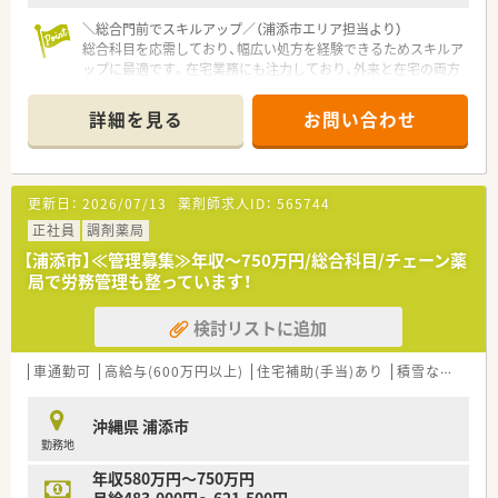
■今後も新規開局の予定があるなど勢いのある法人であり、大手
チェーンにはない柔軟な意思決定とスピード感が大きな特徴で
＼総合門前でスキルアップ／（浦添市エリア担当より）
す。
総合科目を応需しており、幅広い処方を経験できるためスキルア
ップに最適です。在宅業務にも注力しており、外来と在宅の両方
【求人情報について】
の専門性を高められます。
■年収は450万円から600万円の間で相談が可能であり、これま
詳細を見る
お問い合わせ
での調剤経験やスキルを最大限に考慮して給与額を決定いたし
【店舗情報と応需状況について】
ます。
■総合病院の門前薬局として、多岐にわたる総合科目の処方箋を
■残業はほとんど発生しないため定時退社が基本であり、18時
月に約2400枚と幅広く応需している店舗です。
までの終業時間を守ってプライベートを充実させることが可能
■開局時間は曜日を問わず9時から22時までとなっており、幅広
更新日：
2026/07/13
薬剤師求人ID：
565744
です。
いライフスタイルを持つ患者様が来局されます。
■65歳以降も1年ごとの契約更新で継続して勤務することが可
■外来業務をメインとしながらも、地域のニーズに応えるため施
正社員
調剤薬局
能であり、長期間にわたって安心してキャリアを築ける環境で
設や居宅への在宅医療にも積極的に取り組んでいます。
【浦添市】≪管理募集≫年収～750万円/総合科目/チェーン薬
す。
局で労務管理も整っています！
【募集背景と求める人物像について】
■今回は店舗の新規開設と近隣地域の在宅患者様の増加に伴う、
検討リストに追加
体制強化を目的とした増員急募の求人募集です。
■調剤経験のある方はもちろん、未経験の方やブランクのある方
でも前向きに業務に取り組める方を歓迎しています。
車通勤可
高給与(600万円以上)
住宅補助(手当)あり
積雪なし
生活
■周囲のスタッフと円滑なコミュニケーションを図りながら、地
域医療に貢献したいという熱意を持つ方を求めています。
沖縄県 浦添市
勤務地
【法人特徴について】
■全国で130店舗以上を展開しており、調剤薬局の枠を超えて
年収580万円～750万円
OTC店舗や介護施設なども多角的に運営しています。