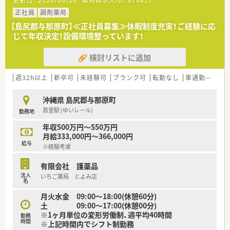
更新日：
2026/06/26
薬剤師求人ID：
670417
正社員
調剤薬局
【島尻郡与那原町】≪正社員募集≫休暇制度充実！ご経験に応
じて年収決定！設備環境整っています！
検討リストに追加
週32h以上
新卒可
未経験可
ブランク可
転勤なし
車通勤可
積
沖縄県 島尻郡与那原町
首里駅 (ゆいレール)
勤務地
年収500万円～550万円
月給333,000円～366,000円
給与
※経験考慮
有限会社 護薬品
法人
いちご薬局 とよみ店
名
月火水金 09:00～18:00(休憩60分)
土 09:00～17:00(休憩00分)
※1ヶ月単位の変形労働制、週平均40時間
勤務
時間
※上記時間内でシフト制勤務