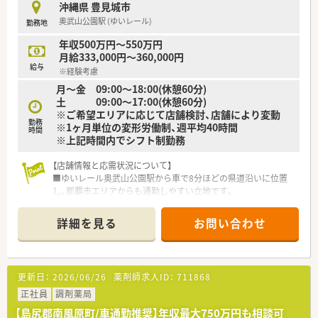
沖縄県 豊見城市
奥武山公園駅 (ゆいレール)
勤務地
年収500万円～550万円
月給333,000円～360,000円
給与
※経験考慮
月～金 09:00～18:00(休憩60分)
土 09:00～17:00(休憩60分)
※ご希望エリアに応じて店舗検討、店舗により変動
勤務
※1ヶ月単位の変形労働制、週平均40時間
時間
※上記時間内でシフト制勤務
【店舗情報と応需状況について】
■ゆいレール奥武山公園駅から車で8分ほどの県道沿いに位置
し、那覇市エリアからも通勤しやすい立地です。
■眼科、内科、耳鼻科、皮膚科と幅広い応需科目があり、処方箋応
需枚数は1日あたり200枚と非常に多いです。
詳細を見る
お問い合わせ
■正社員薬剤師6名、パート薬剤師1名、事務員5名と手厚い人員
体制を敷いていますので安心です。
【募集背景と求める人物像について】
更新日：
2026/06/26
薬剤師求人ID：
711868
■今回は新規の耳鼻科クリニック開院に伴う増員募集であり、即
戦力としてご活躍いただける方を求めています。
正社員
調剤薬局
■高枚数を扱う薬局ですが、手厚い人員体制の中で正確かつ効率
【島尻郡南風原町/車通勤推奨】年収最大750万円も相談可