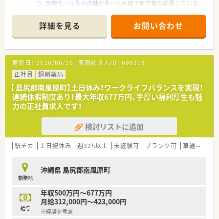
り、医療モール型の店舗が多いため面で処方箋を応需していま
す。
■特定の科目に偏らず多岐にわたる処方箋を経験することがで
詳細を見る
お問い合わせ
き、薬剤師としての対応力を磨くには最適な学べる環境が整って
います。
■ラウンダーとして各店舗を回っていただくため、各地域の患者
特性や様々なDr.の処方意図に触れ、視野を広げることが可能で
更新日：
2026/06/26
薬剤師求人ID：
696318
す。
正社員
調剤薬局
【募集背景と求める人物像について】
【 島尻郡南風原町】土日休み！ワークライフバランスを実現！
■着実な新店開局に伴う体制強化のための増員募集であり、店舗
連続休暇制度あり！最大年収677万円、手厚い福利厚生も魅
間を柔軟に移動して現場を支えていただける正社員を求めてい
力の正社員求人です！
ます。
■年齢は20代から60代まで幅広く受け入れており、周囲と協力
検討リストに追加
し合える協調性や、高いコミュニケーション能力を持つ方を歓迎
します。
■スキルや経験はもちろん大切ですが、一つの場所に留まらず、
駅チカ
土日祝休み
週32h以上
未経験可
ブランク可
車通勤可
変化を楽しみながら長く定着して貢献いただけるお人柄を重視
します。
沖縄県 島尻郡南風原町
勤務地
【法人特徴について】
■沖縄県内にグループ計10店舗以上を展開し、全店舗が那覇近
年収500万円～677万円
郊に集中しているため、店舗間のヘルプ体制が非常に充実してい
月給312,000円～423,000円
ます。
給与
※経験を考慮
■ほぼ毎年1店舗のペースで新店開局を続けており、今後も着実