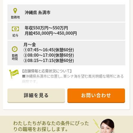
沖縄県 糸満市
勤務地
年収550万円～550万円
月給450,000円～450,000円
給与
月～金
①07:45～16:45(休憩60分)
②08:00～17:00(休憩60分)
勤務
時間
③08:15～17:15(休憩60分)
【店舗情報と応需状況について】
■沖縄県糸満市に位置し、東シナ海を望む風光明媚な場所にある
病院です。
■応需科目は精神科、心療内科、歯科で、300床を有する精神科医
療機関です。
詳細を見る
お問い合わせ
■薬剤師は正社員2名、パート1名の3名体制で、調剤助手2名が在
籍しています。
【募集背景と求める人物像について】
■今回は薬剤師の増員募集のため、業務負担がさらに軽減される
わたしたちがあなたの条件にぴった
予定です。
りの職場をお探しします。
■薬剤師としての経験や年齢は問わず、未経験の方も歓迎いたし