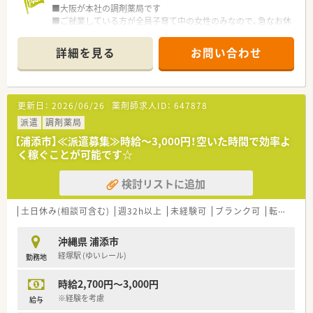
■大阪が本社の調剤薬局です
■ご就業している方が全員子育て中の女性のみなので、急なお休
みにも理解があり子育てに理解がある薬局です。
■平成２９年設立のまだまだ若い会社ですが、これからも地域密
詳細を見る
お問い合わせ
着型の薬局を出店していく予定です。
■会社では様々なスタッフが皆、明るく楽しく業務をしコミュニ
ケーションをとっています。
長く働きやすい環境を整えるため、シフトは相談し合って決めて
更新日：
2026/06/26
薬剤師求人ID：
647878
います。
派遣
調剤薬局
【浦添市】≪派遣募集≫時給～3,000円！空いた時間で効率よ
く稼ぐことが可能です☆
検討リストに追加
土日休み(相談可含む)
週32h以上
未経験可
ブランク可
転勤なし
沖縄県 浦添市
経塚駅 (ゆいレール)
勤務地
時給2,700円～3,000円
※経験を考慮
給与