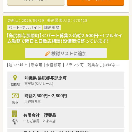
す。
■薬剤師2名と事務3名の体制で、1,000品目以上の医薬品を取り
扱いながら運営されています。
【法人特徴について】
更新日：
2026/06/29
薬剤師求人ID：
670418
■広島県と岡山県を中心に18店舗の調剤薬局を運営し、地域医
療への貢献を目指しています。
パート・アルバイト
調剤薬局
■患者様のQOL（生活の質）向上を第一に考え、スタッフ全員で
【島尻郡与那原町】≪パート募集≫時給2,500円～！フルタイ
質の高いサービス提供に取り組んでいます。
ム勤務で曜日と日数応相談！設備環境整っています！
■門前薬局として各店舗で単科中心に応需し、専門性を高めなが
ら店舗数も拡大中の成長法人です。
検討リストに追加
【こんな取り組みをしています】
■患者様のQOL向上を最優先に考え、薬局全体で質の高い医療
週32h以上
新卒可
未経験可
ブランク可
残業なし(ほぼなし含む)
サービスの提供を追求しています。
■各店舗が門前薬局としての役割を担い、応需する診療科の専門
沖縄県 島尻郡与那原町
性を深める努力をしています。
首里駅 (ゆいレール)
勤務地
■イントラネットを活用して社内での活発な情報共有を行い、知
識の標準化を図っています。
時給2,500円～2,800円
【やりがい/おすすめポイント】
※経験考慮
給与
■経験次第で年収720万円も目指せる、沖縄県内でも高水準の給
与体系が魅力です。
有限会社 護薬品
■木日祝休みの完全週休二日制により、仕事と私生活のメリハリ
法人
いちご薬局 とよみ店
をつけて働けます。
名
■1,000品目以上の医薬品と多様な処方箋に触れ、薬剤師として