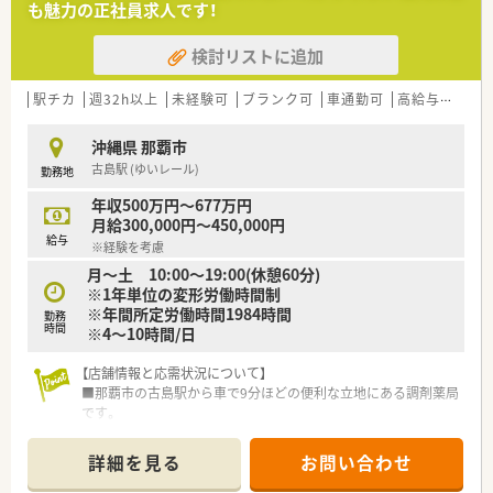
も魅力の正社員求人です！
検討リストに追加
駅チカ
週32h以上
未経験可
ブランク可
車通勤可
高給与(600万円以上)
沖縄県 那覇市
古島駅 (ゆいレール)
勤務地
年収500万円～677万円
月給300,000円～450,000円
給与
※経験を考慮
月～土 10:00～19:00(休憩60分)
※1年単位の変形労働時間制
※年間所定労働時間1984時間
勤務
時間
※4～10時間/日
【店舗情報と応需状況について】
■那覇市の古島駅から車で9分ほどの便利な立地にある調剤薬局
です。
■開局時間は10:00から19:00までとなっており、応需科目は複
数科目を対応しています。
詳細を見る
お問い合わせ
■薬剤師5名体制、事務スタッフも3名体制と複数名体制で安心
して勤務できます。