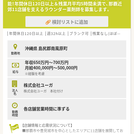
的に業務を遂行できる方を歓迎いたします。
能！年間休日120日以上＆残業月平均5時間未満で、那覇近
■50代半ばくらいまでの幅広い世代の方を歓迎しており、未経
郊11店舗を支えるラウンダー薬剤師を募集します。
験や新卒の方も検討可能としています。
検討リストに追加
【法人特徴について】
■沖縄県内に4店舗を運営されており、地域に根差した医療サー
ビスを提供している企業です。
年間休日120日以上
週32h以上
ブランク可
残業なし(ほぼなし含む)
■辞令による移動は基本的にはございませんので、慣れた職場で
長く定着して働くことができます。
沖縄県 島尻郡南風原町
■クリニックの開業支援も行われており、医療連携を重視した地
勤務地
域医療への貢献に積極的な法人です。
年収650万円～700万円
【求人情報について】
月給400,000円～500,000円
■新卒で年収500万円、経験を考慮し年収500万円～550万円の
給与
※経験を考慮
提示が可能と高水準の給与体系です。
■昇給が年1回、賞与は年2回で計3.00ヶ月分の支給実績があり、
株式会社ユーガ
安定した収入が期待できます。
法人
株式会社ユーガ 本社付け
■最大7連休の連休取得制度や有給取得率8割以上と、福利厚生
名
が非常に手厚いことが魅力です。
各店舗営業時間に準ずる
勤務
時間
【店舗情報と応需状況について】
■那覇市や豊見城市を中心としたエリアに11店舗を展開してお