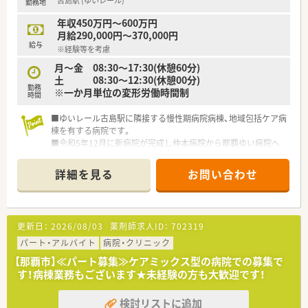
古島駅 (ゆいレール)
勤務地
年収450万円～600万円
月給290,000円～370,000円
給与
※経験等を考慮
月～金 08:30～17:30(休憩60分)
土 08:30～12:30(休憩00分)
勤務
※一か月単位の変形労働時間制
時間
■ゆいレール古島駅に隣接する慢性期病院病棟、地域包括ケア病
棟を有する病院です。
■令和5年12月に新病院が完成し仲本病院から那覇ゆい病院へ
名称変更しました。
■療養病床48床、地域包括ケア病棟46床の計94床を有していま
詳細を見る
お問い合わせ
す。
■職員専用駐車場は病院から徒歩12分程度です。
更新日：
2026/08/03
薬剤師求人ID：
702319
パート・アルバイト
病院・クリニック
【那覇市】≪パート募集≫ケアミックス型の病院での募集で
す！病棟業務もございます★未経験の方も大歓迎です！
検討リストに追加