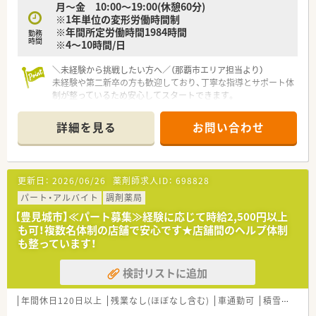
月～金 10:00～19:00(休憩60分)
な拡大を目指しているため、組織と共に成長を実感できる環境で
※1年単位の変形労働時間制
す。
※年間所定労働時間1984時間
■30代の若手社長が従業員満足度の向上に努めており、現場の
勤務
時間
※4～10時間/日
業務負担を考慮して無理な在宅業務は行わない方針を貫いてい
ます。
＼未経験から挑戦したい方へ／（那覇市エリア担当より）
【求人情報について】
未経験や第二新卒の方も歓迎しており、丁寧な指導とサポート体
■ラウンダー正社員として年収650万円から700万円、経験次第
制が整っているため安心してスタートできます。
では最大750万円の提示が可能という、県内屈指の高給与案件で
す。
【店舗情報と応需状況について】
詳細を見る
お問い合わせ
■昇給は年1回、賞与は年2回の支給実績があり、住宅手当を基本
■内科を中心とした処方箋を1日あたり約80枚応需しており、着
給に集約させることで高いベース給与を実現しているのが特徴
実に経験を積むことができる環境です。
です。
■広域からの処方箋も幅広く受け付けているため、様々な症例に
■沖縄県外からの移住者も多数活躍しており、遠方からの転職を
触れながら薬剤師としてのスキルを磨けます。
更新日：
2026/06/26
薬剤師求人ID：
698828
希望される方に対しても、受け入れ実績が豊富で安心の体制で
■最寄り駅からは車で6分ほどの立地となっており、車通勤も可
す。
能なので日々の通勤も非常に便利です。
パート・アルバイト
調剤薬局
【豊見城市】≪パート募集≫経験に応じて時給2,500円以上
【募集背景と求める人物像について】
も可！複数名体制の店舗で安心です★店舗間のヘルプ体制
■今回の募集は未経験の方から即戦力の方まで大歓迎です。
も整っています！
■正社員として沖縄県内での異動が可能な方で、地域医療に貢献
したいという意欲的な方も大歓迎いたします。
検討リストに追加
■自宅から30km圏内に限定して勤務するエリア社員という働
き方も選ぶことができ、柔軟な働き方が可能です。
年間休日120日以上
残業なし(ほぼなし含む)
車通勤可
積雪なし
【法人特徴について】