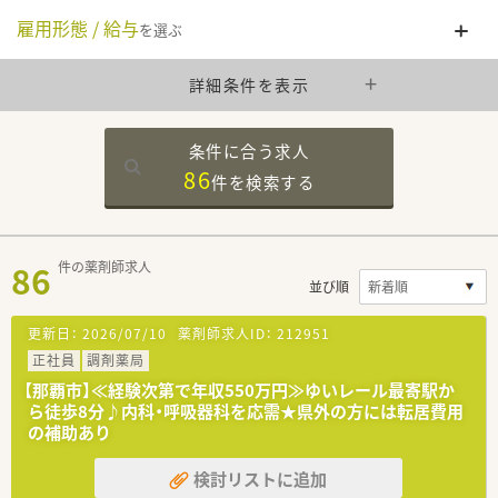
雇用形態 / 給与
を選ぶ
詳細条件を表示
条件に合う求人
86
件を
検索する
86
件の薬剤師求人
並び順
更新日：
2026/07/10
薬剤師求人ID：
212951
正社員
調剤薬局
【那覇市】≪経験次第で年収550万円≫ゆいレール最寄駅か
ら徒歩8分♪内科・呼吸器科を応需★県外の方には転居費用
の補助あり
検討リストに追加