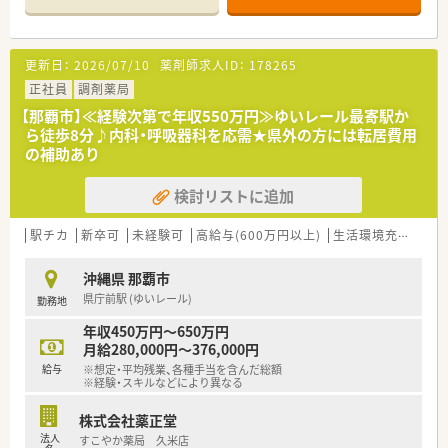
です。
■1日80～100枚の処方箋を応需！近隣の内科・呼吸器科クリニッ
クからメインで応需しており応需先との関係も良好のため疑似
更新日：
2026/07/10
薬剤師求人ID：
178265
照会しやすい環境です。
正社員
調剤薬局
≪こんな会社です≫
【那覇市】≪経験次第で年収550万円≫ゆいレール最寄駅か
■沖縄県内に39店舗展開しており、沖縄では最大手の薬局です。
ら徒歩8分♪内科・呼吸器科を応需★県外の方には転居費用
【2022.11現時点】
の補助あり
現在、半数以上の20店舗以上の店舗で在宅業務も行っています。
沖縄では在宅実績No.1の会社です。
検討リストに追加
県内に店舗が多数のため、ヘルプ体制も充実しています。
現場で管理薬剤師業務以外にも、エリアマネージャーやブロック
長もおり、人事や会社の経営にもキャリアップできる環境もござ
駅チカ
新卒可
未経験可
高給与(600万円以上)
生活環境充実
教
います。
平成20年には大手チェーンのクオールと資本提携しより質の高
沖縄県 那覇市
いサービスの提供で地域貢献をされています。
県庁前駅 (ゆいレール)
勤務地
総合病院の門前薬局から、様々なクリニックの門前に店舗がある
ため、幅広い処方の経験が積める環境です。
年収450万円～650万円
月給280,000円～376,000円
■薬剤師業務に専念できる環境
給与
※想定・平均残業、各種手当を含んだ総額
医療事務と他に「フロア・コンシェルジュ」を配置しており、待合
※経験・スキルなどにより異なる
室でお待ちの患者様へドリンクサービスやご案内などの
様々なサポートを行っています。そのため、薬剤師は本来の「調
株式会社薬正堂
剤・監査・投薬」業務に専念できる環境が整っています。
法人
すこやか薬局 久米店