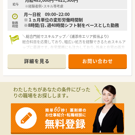
月給483,000円～621,500円
■デイサービスや介護付き有料老人ホームの運営にも力を注い
給与
※経験者例・スキル等考慮
でおり、地域医療と福祉に深く携わる多角的企業です。
■年間15件以上の新規開局を安定して行っており、盤石な経営
月～日祝 09:00~22:00
基盤のもとで地域密着型のサービスを提供しています。
※１ヵ月単位の変形労働時間制
勤務
※8時間/日、週40時間シフト制をベースとした勤務
時間
＼総合門前でスキルアップ／（浦添市エリア担当より）
総合科目を応需しており、幅広い処方を経験できるためスキルア
ップに最適です。在宅業務にも注力しており、外来と在宅の両方
の専門性を高められます。
詳細を見る
お問い合わせ
【店舗情報と応需状況について】
■総合病院の門前薬局として、多岐にわたる総合科目の処方箋を
月に約2400枚と幅広く応需している店舗です。
■開局時間は曜日を問わず9時から22時までとなっており、幅広
いライフスタイルを持つ患者様が来局されます。
わたしたちがあなたの条件にぴった
■外来業務をメインとしながらも、地域のニーズに応えるため施
りの職場をお探しします。
設や居宅への在宅医療にも積極的に取り組んでいます。
【募集背景と求める人物像について】
■今回は店舗の新規開設と近隣地域の在宅患者様の増加に伴う、
体制強化を目的とした増員急募の求人募集です。
■調剤経験のある方はもちろん、未経験の方やブランクのある方
でも前向きに業務に取り組める方を歓迎しています。
■周囲のスタッフと円滑なコミュニケーションを図りながら、地