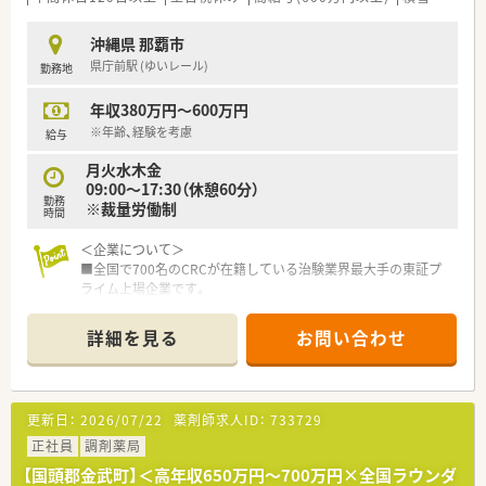
会社を一緒に作って行く組織の一員として就業する事が可能で
す。
沖縄県 那覇市
■入社後に管理薬剤師やマネージャーになられた方もあり、やる
県庁前駅 (ゆいレール)
勤務地
き次第ではすぐに幹部候補になれます。
■現場の勤務だけではなく、経営への参画・薬局運営・人材育成な
年収380万円～600万円
ど幅広い仕事がございます。
※年齢、経験を考慮
給与
月火水木金
09:00～17:30（休憩60分）
勤務
※裁量労働制
時間
＜企業について＞
■全国で700名のCRCが在籍している治験業界最大手の東証プ
ライム上場企業です。
■日本の治験業界をリードし業界トップクラスの治験支援実績
とノウハウを誇っています。
詳細を見る
お問い合わせ
■日本に新薬開発の約80%に関わり、医薬品の非臨床研究から
製造・販売まで一気通貫の事業展開をしている企業です。
■人材育成にも力を入れており、様々な研修制度を整えており業
界内でも随一です。
更新日：
2026/07/22
薬剤師求人ID：
733729
＜代表的な業務＞
正社員
調剤薬局
■治験コーディネーター業務
【国頭郡金武町】＜高年収650万円～700万円×全国ラウンダ
・被験者である患者さんへの治験内容説明補助