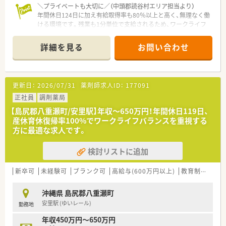
＼プライベートも大切に／（中頭郡読谷村エリア担当より）
年間休日124日に加え有給取得率も80％以上と高く、無理なく働
ける環境です。残業も1分単位で支給されるため、ワークライフ
バランスを重視したい方に最適です！
詳細を見る
お問い合わせ
【店舗情報と応需状況について】
■通勤には便利なマイカーの利用が可能です。
■応需科目は主に内科や透析、泌尿器科となっており、幅広い処
方に触れて学べる環境です。
更新日：
2026/07/31
薬剤師求人ID：
177091
■店舗での処方箋応需枚数や一緒に働く勤務者数については、現
在確認中となっております。
正社員
調剤薬局
【島尻郡八重瀬町/安里駅】年収～650万円！年間休日119日、
【法人特徴について】
産休育休復帰率100%でワークライフバランスを重視する
■県内に44店舗を展開する沖縄最大手の調剤チェーンであり、
方に最適な求人です。
抜群の知名度を誇ります。
■店舗間のヘルプ体制が非常に充実しており、急なお休みが発生
検討リストに追加
した際も安心の環境です。
■最新機器の導入やDX化に注力しており、自動ピッキング装置
などを取り入れています。
新卒可
未経験可
ブランク可
高給与(600万円以上)
教育制度あり
【こんな方が活躍中】
沖縄県 島尻郡八重瀬町
■病院や企業から調剤未経験で転職してきた方や、他県からの移
安里駅 (ゆいレール)
勤務地
住者も多数活躍中です。
■育児休業からの復帰率が100％となっており、子育て中のママ
年収450万円～650万円
さん薬剤師も多数います。