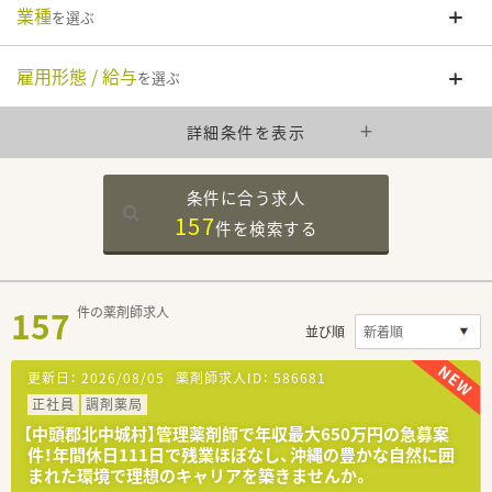
業種
を選ぶ
雇用形態 / 給与
を選ぶ
詳細条件を表示
条件に合う求人
157
件を
検索する
157
件の薬剤師求人
並び順
更新日：
2026/08/05
薬剤師求人ID：
586681
正社員
調剤薬局
【中頭郡北中城村】管理薬剤師で年収最大650万円の急募案
件！年間休日111日で残業ほぼなし、沖縄の豊かな自然に囲
まれた環境で理想のキャリアを築きませんか。