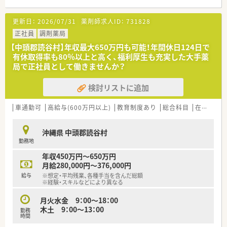
ています。
手当が相談可能であり、新天地でのスタートを強力に支援いたし
■主に内科と小児科を応需しており、1日の処方箋枚数は平均で
ます。
更新日：
2026/07/31
薬剤師求人ID：
731828
約100枚です。
■薬剤師は4名体制で、医療事務スタッフも6名在籍し手厚くサ
正社員
調剤薬局
ポートします。
【中頭郡読谷村】年収最大650万円も可能！年間休日124日で
有休取得率も80％以上と高く、福利厚生も充実した大手薬
【法人特徴について】
局で正社員として働きませんか？
■県内に44店舗を展開する沖縄県下最大手のチェーン薬局で、
抜群の安定感です。
検討リストに追加
■在宅業務の実績は県内No.1であり、地域医療への貢献に力を
入れています。
■ホテルやサロンの運営も手掛けており、薬剤師の枠を超えた事
車通勤可
高給与(600万円以上)
教育制度あり
総合科目
在宅
業展開が特徴です。
沖縄県 中頭郡読谷村
【勤務実態について】
勤務地
■年間休日は119日と充実しており、プライベートの時間も大切
にできます。
年収450万円～650万円
■有給休暇の取得率は90%以上と高く、ワークライフバランス
月給280,000円～376,000円
の実現が可能です。
給与
※想定・平均残業、各種手当を含んだ総額
■遠方から転居される方には、最大30万円の赴任手当を支給す
※経験・スキルなどにより異なる
る制度があります。
月火水金 9：00～18：00
木土 9：00～13：00
勤務
時間