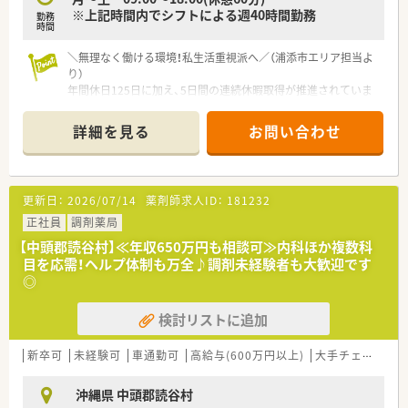
り、日・祝日以外に週休2日制で年間休日117日を確保していま
※上記時間内でシフトによる週40時間勤務
勤務
す。
時間
＼無理なく働ける環境！私生活重視派へ／（浦添市エリア担当よ
り）
年間休日125日に加え、5日間の連続休暇取得が推進されていま
す。プラチナくるみん認定企業で、お子様の成長に合わせた時短
勤務も可能。心にゆとりを持てる職場ですよ。
詳細を見る
お問い合わせ
【店舗情報と応需状況について】
■浦添市の主要駅から車で12分ほどの立地にあり、地域の幅広
い医療ニーズに応える調剤薬局として親しまれています。
更新日：
2026/07/14
薬剤師求人ID：
181232
■応需科目は整形外科や内科、透析、産婦人科、眼科と多岐にわ
たり、1日平均で約125枚の処方箋を受け付けています。
正社員
調剤薬局
■多彩な診療科の処方に触れられるため、特定の分野に偏ること
【中頭郡読谷村】≪年収650万円も相談可≫内科ほか複数科
なく総合的な調剤スキルをバランスよく磨ける環境です。
目を応需！ヘルプ体制も万全♪調剤未経験者も大歓迎です
◎
【法人特徴について】
■福岡県に本社を置き全国に約700店舗を展開しており、医療機
検討リストに追加
関との強固な医薬連携を強みとする大手法人です。
■かかりつけ薬剤師の育成や健康サポート薬局の運営に注力し、
地域住民の健康増進に多角的な視点で貢献しています。
新卒可
未経験可
車通勤可
高給与(600万円以上)
大手チェーン以外
■子育て支援に特化したプラチナくるみん認定を受けており、男
女問わず育児と仕事を両立しやすい体制が整っています。
沖縄県 中頭郡読谷村