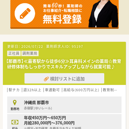
【法人特徴について】
■沖縄県内に42店舗の調剤薬局を展開しており、地域医療に貢
献する県内最大手の企業です。
■大手薬局チェーンと資本提携を行うことで、より質の高いサー
ビスを提供できる安定した経営基盤があります。
■調剤薬局事業のほか、ホテルやサロン、認可保育園の運営など
地域に根差した事業展開をしています。
【想定される業務内容】
更新日：
2026/07/22
薬剤師求人ID：
95197
■総合病院門前のため、多種多様な処方箋に対応する調剤・監査・
正社員
調剤薬局
服薬指導が中心業務となります。
■がん患者様の処方箋も応需しており、専門的な知識を活かした
【那覇市】≪最寄駅から徒歩6分≫耳鼻科メインの薬局☆教育
高度な薬学的管理に携わります。
研修体制もしっかりでスキルアップしながら就業可能♪
■正社員の方は在宅業務も担当し、隔週で2件程度の居宅訪問を
通じて地域医療に貢献します。
検討リストに追加
【職場環境と雰囲気】
駅チカ
週32h以上
車通勤可
高給与(600万円以上)
教育制度あり
■店内は緑やオレンジ、茶色を基調とした配色で統一され、清潔
感あふれる落ち着いた空間です。
■20代から60代まで幅広い年代のスタッフが在籍しており、互
沖縄県 那覇市
いに協力し合う風土が根付いています。
赤嶺駅 (ゆいレール)
勤務地
■土日祝休みで残業も少ないため、仕事とプライベートの時間を
しっかりと両立させたい方におすすめです。
年収450万円～650万円
月給280,000円～376,000円
給与
※想定・平均残業、各種手当を含んだ総額