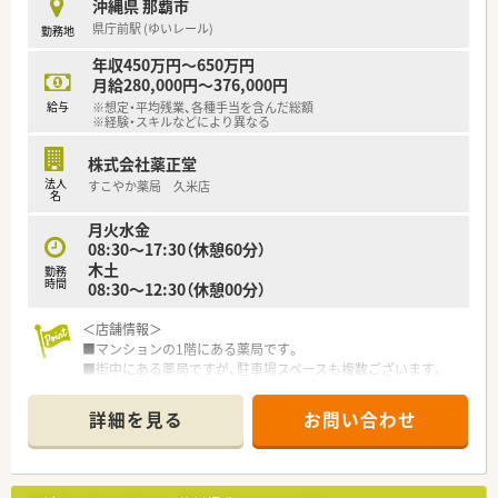
専門認定の資格を取りたい方や幅広いスキルを身につけたい意
沖縄県 那覇市
識の高い方は大歓迎です。
県庁前駅 (ゆいレール)
勤務地
年収450万円～650万円
月給280,000円～376,000円
給与
※想定・平均残業、各種手当を含んだ総額
※経験・スキルなどにより異なる
株式会社薬正堂
法人
すこやか薬局 久米店
名
月火水金
08:30～17:30（休憩60分）
木土
勤務
時間
08:30～12:30（休憩00分）
＜店舗情報＞
■マンションの1階にある薬局です。
■街中にある薬局ですが、駐車場スペースも複数ございます。
■店内はオレンジや黄緑のソファー・椅子が置かれており、明か
るい雰囲気の薬局です。
詳細を見る
お問い合わせ
■周辺にはコンビニや飲食店・公園もあり休憩時には便利な立地
です。
■1日80～100枚の処方箋を応需！近隣の内科・呼吸器科クリニッ
クからメインで応需しており応需先との関係も良好のため疑似