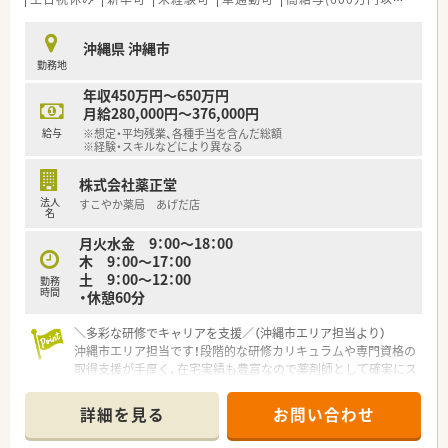
す。
■人物重視の評価を行っているため、周囲の事務スタッフや患者
沖縄県 沖縄市
様と円滑なコミュニケーションが取れる誠実な方を求めており
勤務地
ます。 ■沖縄最大手の安定した環境で長く働き続けたい意欲が
あり、専門知識の向上に前向きに取り組める50代までの方を募
年収450万円～650万円
集します。
月給280,000円～376,000円
給与
※想定・平均残業、各種手当を含んだ総額
【法人特徴について】
※経験・スキルなどにより異なる
■沖縄県内に44店舗を展開する県内最大手のチェーン薬局であ
り、強力なネットワークによる店舗間のヘルプ体制が大変良好で
株式会社薬正堂
す。
法人
すこやか薬局 あげだ店
■在宅医療において沖縄県内でNo.1の実績を誇り、最先端のDX
名
化や自動ピッキング装置の導入などにより業務効率化を進めて
月火水金 9：00～18：00
います。 ■地域連携薬局の取得や専門医療機関連携薬局の展開
木 9：00〜17：00
など、業界の先駆けとなる取り組みを沖縄でいち早く実践してい
土 9：00～12：00
勤務
る企業です。
時間
・休憩60分
【求人情報について】
＼多彩な研修でキャリアを支援／（沖縄市エリア担当より）
■これまでのご経験やスキルを最大限に考慮し、年収450万円か
沖縄市エリア担当です！段階的な研修カリキュラムや専門資格の
ら550万円の範囲で納得感のある給与条件を提示させていただ
取得支援が手厚く、在宅実績も豊富なので薬剤師として確実にス
きます。
キルアップを目指せます。
■産休・育休の取得率および復帰率が100％を継続しており、ラ
イフステージが変化しても長く働き続けられる制度が万全で
詳細を見る
お問い合わせ
【店舗情報と応需状況について】
す。
■沖縄市に位置しており、マイカーでの通勤が便利な店舗となっ
■沖縄県外からの移住を希望される方には、最大30万円の赴任