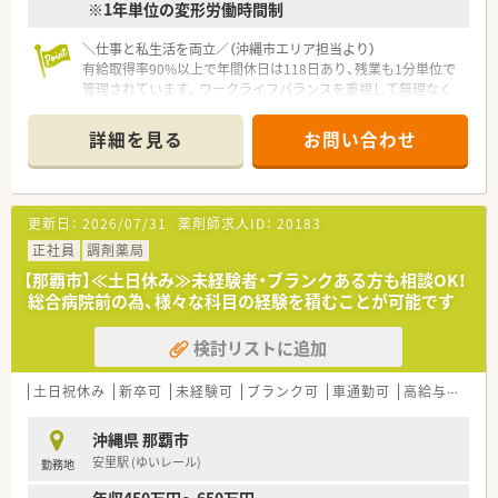
※1年単位の変形労働時間制
＼仕事と私生活を両立／（沖縄市エリア担当より）
有給取得率90%以上で年間休日は118日あり、残業も1分単位で
管理されています。ワークライフバランスを重視して無理なく
正社員として働きたい方に最適です。
詳細を見る
お問い合わせ
【店舗情報と応需状況について】
■白を基調としたモダンな外観が患者様にも好評を得ていま
す。
■近隣の脳神経内科クリニックを主な応需先としており、専門性
更新日：
2026/07/31
薬剤師求人ID：
20183
の高い処方に触れることで臨床知識を深めることが可能な環境
です。
正社員
調剤薬局
■週20時間以上の勤務から社会保険への加入が可能となってお
【那覇市】≪土日休み≫未経験者・ブランクある方も相談OK！
り、個々のライフスタイルに合わせた柔軟な働き方を提案してい
総合病院前の為、様々な科目の経験を積むことが可能です
ます。
検討リストに追加
【募集背景と求める人物像について】
■店舗のサービス向上と体制強化を目的とした欠員補充を行っ
ており、地域医療に貢献したい意欲的な薬剤師の方を募集してい
土日祝休み
新卒可
未経験可
ブランク可
車通勤可
高給与(600万円以上)
ます。
■大手ならではの充実したシステムを使いこなしつつ、周囲と協
沖縄県 那覇市
力して業務の効率化を図れる柔軟な思考をお持ちの方を歓迎し
安里駅 (ゆいレール)
勤務地
ます。
■調剤経験が3年以上ある方を優遇いたしますが、人柄を重視し