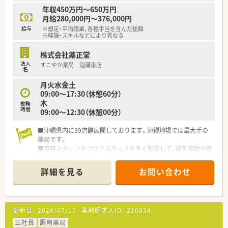
年収450万円～650万円
月給280,000円～376,000円
給与
※想定・平均残業、各種手当を含んだ総額
※経験・スキルなどにより異なる
株式会社薬正堂
法人
すこやか薬局 泡瀬東店
名
月火水金土
09:00～17:30（休憩60分）
木
勤務
時間
09:00～12:30（休憩00分）
■沖縄県内に39店舗展開しております。沖縄地場では最大手の
薬局です。
■事務スタッフやフロアスタッフを多く配置して、調剤補助や患
者様の待ち時間を快適に過ごして頂くような工夫もされていま
す。
詳細を見る
お問い合わせ
■平成20年に大手チェーン店と資本提携してより質の高いサー
ビスを提供出来るような会社にされています。
■総合病院だけでなく、様々なクリニックの門前に店舗があるた
め、幅広い処方の経験が積めます。
更新日：
2026/07/10
薬剤師求人ID：
210834
■社内研修も充実しており、専門的なテーマでの研修から店舗管
理の研修など幅広い内容で実施しております。
正社員
調剤薬局