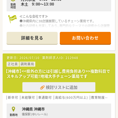
木土 9：00～13：00
勤務
時間
≪こんな会社です≫
●沖縄県内に38店舗展開しているチェーン薬局です。
●社内研修も充実しており、専門的なテーマでの研修から店舗管
理の研修など幅広い内容で実施しております。
●育児休業・介護休業・看護休暇の取得実績もあり、長く安定して
詳細を見る
お問い合わせ
就業できる環境づくりに取り組んでいます。
更新日：
2026/07/10
薬剤師求人ID：
212948
正社員
調剤薬局
【沖縄市】<<県外の方には引越し費用負担あり>>複数科目で
スキルアップ可能！地場大手チェーン薬局です
検討リストに追加
新卒可
未経験可
車通勤可
高給与(600万円以上)
教育制度あり
沖縄県 沖縄市
儀保駅 (ゆいレール)
勤務地