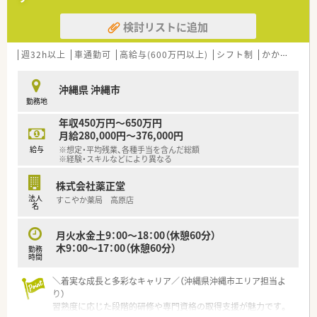
■現在は欠員補充のために急募しており、早期に正社員として勤
務を開始できる、意欲的な薬剤師の方を求めています。
検討リストに追加
■調剤薬局での経験が3年以上ある方を募集していますが、人物
重視の評価を行うため、50代以上の方も歓迎します。
■事務スタッフとのチームワークを大切にしながら、地域の患者
週32h以上
車通勤可
高給与(600万円以上)
シフト制
かかりつけ薬剤師
様へ明るく丁寧な対応ができる方を募集しています。
沖縄県 沖縄市
【法人特徴について】
勤務地
■沖縄県内に40店舗以上を展開する県内最大手のチェーン薬局
で、地域に根差したヘルスケア事業を多角的に展開します。
年収450万円～650万円
■医療事務のほかにフロア・コンシェルジュを配置しており、薬
月給280,000円～376,000円
剤師が本来の対人業務に専念できる環境を実現しています。
給与
※想定・平均残業、各種手当を含んだ総額
■最新の自動ピッキング装置などのDX化に注力しており、業務
※経験・スキルなどにより異なる
の効率化と安全性の向上を全社を挙げて推進しています。
株式会社薬正堂
【求人情報について】
法人
すこやか薬局 高原店
■想定年収は450万円から550万円となっており、これまでの経
名
験や前職の給与を十分に考慮して決定いたします。
■昇給は年1回で2％程度の高い昇給率を誇っており、賞与は年2
月火水金土9：00〜18：00（休憩60分）
回で合計4ヶ月分の支給実績がある安定した条件です。
木9：00〜17：00（休憩60分）
勤務
■住宅街の一角にある「ナチュラルロハス」をコンセプトとした
時間
店舗で、清潔感のあるかわいらしい内装が特徴です。
＼着実な成長と多彩なキャリア／（沖縄県沖縄市エリア担当よ
り）
習熟度に応じた段階的研修や専門資格の取得支援が魅力です。