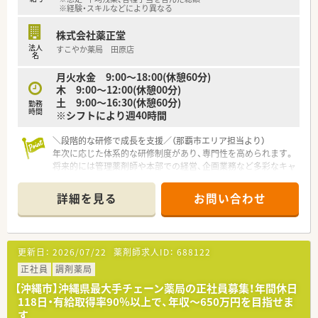
※経験・スキルなどにより異なる
株式会社薬正堂
法人
すこやか薬局 田原店
名
月火水金 9:00～18:00(休憩60分)
木 9:00～12:00(休憩00分)
土 9:00～16:30(休憩60分)
勤務
時間
※シフトにより週40時間
＼段階的な研修で成長を支援／（那覇市エリア担当より）
年次に応じた体系的な研修制度があり、専門性を高められます。
将来的には管理薬剤師や本部での経営、企画業務など多彩なキャ
リアパスが描けますよ。
詳細を見る
お問い合わせ
【店舗情報と応需状況について】
■ゆいレールの赤嶺駅から徒歩で6分ほどの場所に位置してお
り、通勤の利便性が非常に高い調剤薬局の店舗です。
■処方箋は耳鼻科と小児科をメインに応需しており、1日平均50
更新日：
2026/07/22
薬剤師求人ID：
688122
枚から70枚、月平均では約1,377枚を対応します。
■現場の体制は管理薬剤師1名と契約社員1名に加えて、正社員
正社員
調剤薬局
の医療事務2名が在籍しており、相互に連携しています。
【沖縄市】沖縄県最大手チェーン薬局の正社員募集！年間休日
118日・有給取得率90％以上で、年収～650万円を目指せま
【募集背景と求める人物像について】
す