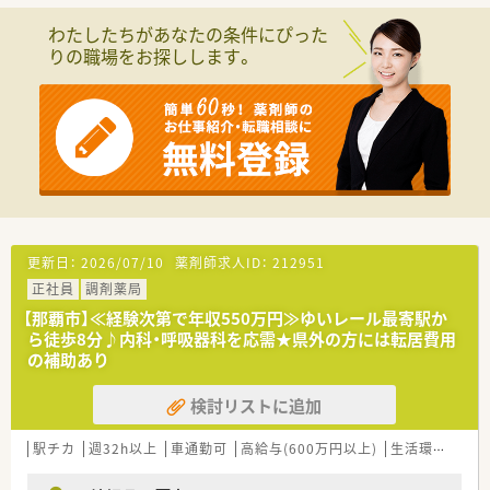
わたしたちがあなたの条件にぴった
＜福利厚生面＞
りの職場をお探しします。
■社内研修も充実しており、専門的なテーマでの研修から店舗管
理の研修など幅広い内容で実施しております。
■育児休業・介護休業・看護休暇の取得実績もあり、長く安定して
就業できる環境づくりに取り組んでいます。
■グループで薬剤師の在籍は約100名（男女比2:3）ほどいるた
め、ヘルプ体制もありお休みも取得しやすい環境です。
＜こんな会社です＞
■沖縄県内に39店舗展開しております。沖縄地場では最大手の
薬局です。【2022.9現時点】
■事務スタッフやフロアスタッフを多く配置して、調剤補助や患
更新日：
2026/07/10
薬剤師求人ID：
212951
者様の待ち時間を快適に過ごして頂くような工夫もされていま
正社員
調剤薬局
す。
■平成20年に大手チェーンのクオールと資本提携してより質の
【那覇市】≪経験次第で年収550万円≫ゆいレール最寄駅か
高いサービスを提供出来るような会社にされています。
ら徒歩8分♪内科・呼吸器科を応需★県外の方には転居費用
■総合病院だけでなく、様々なクリニックの門前に店舗があるた
の補助あり
め、幅広い処方の経験が積めます。
■待合室でお待ちのお客様や患者様へのドリンクのサービスや
検討リストに追加
さまざまなサポートを行う「フロア・コンシェルジュ」、お薬の
「ドライブスルー」など、“沖縄初”のサービスに積極的に取り組
駅チカ
週32h以上
車通勤可
高給与(600万円以上)
生活環境充実
んでいます。
■今後は、専門医療機関連携薬局を取得していきたい方針もあり