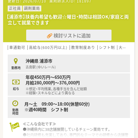
更新日：
2026/07/10
薬剤師求人ID：
181897
■社内研修も充実しており、専門的なテーマでの研修から店舗管
理の研修など幅広い内容で実施しております。
正社員
調剤薬局
■育児休業・介護休業・看護休暇の取得実績もあり、長く安定して
【浦添市】扶養内希望も歓迎☆曜日・時間は相談OK/家庭と両
就業できる環境づくりに取り組んでいます。
立して就業できます
■グループで薬剤師は100名ほどいるため、ヘルプ体制もありお
休みも取得しやすい環境です。
検討リストに追加
■待合室でお待ちのお客様や患者様へのドリンクのサービスや
さまざまなサポートを行う「フロア・コンシェルジュ」、お薬の
「ドライブスルー」など、“沖縄初”のサービスに積極的に取り組
車通勤可
高給与(600万円以上)
教育制度あり
シフト制
大手チェーン以外
んでいます。
沖縄県 浦添市
古島駅 (ゆいレール)
勤務地
年収450万円～650万円
月給280,000円～376,000円
給与
※想定・平均残業、各種手当を含んだ総額
※経験・スキルなどにより異なる
月〜土 09:00～18:00(休憩60分)
※週40時間 シフト制
勤務
時間
≪こんな会社です≫
●沖縄県内に38店舗展開しているチェーン薬局です。
●社内研修も充実しており、専門的なテーマでの研修から店舗管