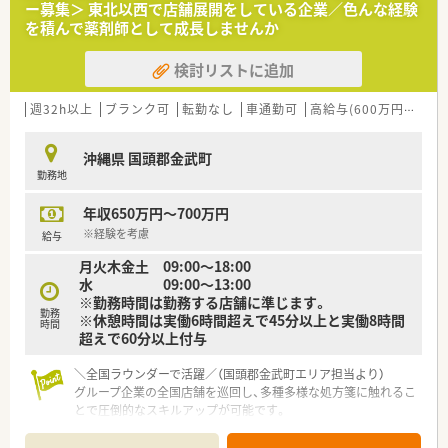
ー募集＞ 東北以西で店舗展開をしている企業／色んな経験
・患者さんのケア・相談対応
を積んで薬剤師として成長しませんか
・治験担当医師の補助
・院内スタッフとの調整
検討リストに追加
・検査・投薬スケジュールの調整
・治験で得られるデータ管理 など
週32h以上
ブランク可
転勤なし
車通勤可
高給与(600万円以上)
<福利厚生面について>
■【標準的な就業時間】09：00～17：30の中に【コアタイム】11:00
沖縄県 国頭郡金武町
～15:00を設けており、様々なライフイベントがある方も働きや
勤務地
すいです。
■残業時間は2021年平均で月当たり19.5時間、1日1時間程度で
年収650万円～700万円
す。
■産休育休の取得率も男性30％、女性98％と高い水準で取得で
※経験を考慮
給与
きております。
月火木金土 09:00～18:00
■年間の有給取得率も73.4％と高く、心身ともに健康な状態で勤
水 09:00～13:00
務できる環境です。※日本の平均有給取得率：56.6％
※勤務時間は勤務する店舗に準じます。
■担当マネージャーが各メンバーの割り当て数やコンディショ
勤務
※休憩時間は実働6時間超えで45分以上と実働8時間
ンを可視化しており、偏りがないようにバランスを取っておりま
時間
超えで60分以上付与
す。
■在宅勤務制度も推進しています。リモートで可能な業務は自
＼全国ラウンダーで活躍／（国頭郡金武町エリア担当より）
宅やサテライトオフィス等で行っていただいております。
グループ企業の全国店舗を巡回し、多種多様な処方箋に触れるこ
■時短勤務制度や、小学校就学中まで子供の病気療養・学校行事
とで圧倒的なスキルアップが可能です。
参加のために1時間単位で有給取得が出来るケアリーブ制度など
＊------------------------------------------＊
制度も充実しています。