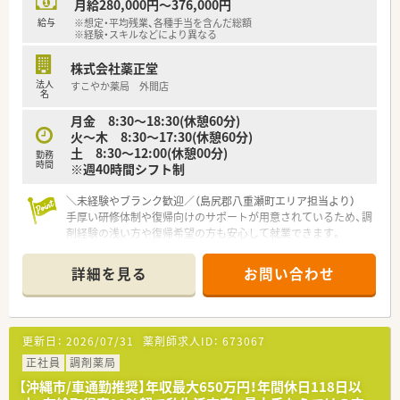
月給280,000円～376,000円
■60代以上のベテランスタッフも多く在籍しており、年齢を問
給与
※想定・平均残業、各種手当を含んだ総額
わず元気に働いています。
※経験・スキルなどにより異なる
株式会社薬正堂
法人
すこやか薬局 外間店
名
月金 8:30〜18:30(休憩60分)
火〜木 8:30〜17:30(休憩60分)
土 8:30〜12:00(休憩00分)
勤務
時間
※週40時間シフト制
＼未経験やブランク歓迎／（島尻郡八重瀬町エリア担当より）
手厚い研修体制や復帰向けのサポートが用意されているため、調
剤経験の浅い方や復帰希望の方も安心して就業できます。
【店舗情報と応需状況について】
詳細を見る
お問い合わせ
■近隣の総合病院から処方箋を応需しています。
■1日あたり約200枚の処方箋を常勤2名とパート3名、派遣1名
で対応します。
■ガラス張りの開放的な店内は、ピンク色のソファと木目調の家
更新日：
2026/07/31
薬剤師求人ID：
673067
具で統一された清潔感のある空間です。
正社員
調剤薬局
【法人特徴について】
【沖縄市/車通勤推奨】年収最大650万円！年間休日118日以
■沖縄県内に42店舗の調剤薬局を展開しており、地域に根差し