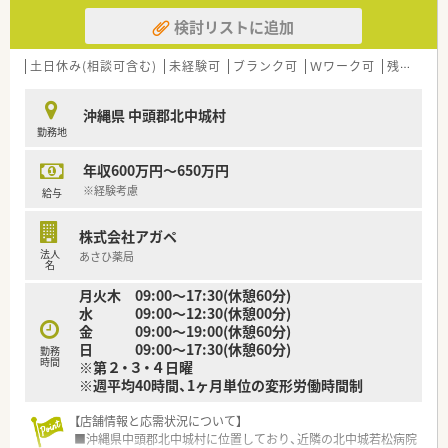
検討リストに追加
土日休み(相談可含む)
未経験可
ブランク可
Ｗワーク可
残業なし(ほぼなし含む)
沖縄県 中頭郡北中城村
勤務地
年収600万円～650万円
※経験考慮
給与
株式会社アガペ
法人
あさひ薬局
名
月火木 09:00～17:30(休憩60分)
水 09:00～12:30(休憩00分)
金 09:00～19:00(休憩60分)
日 09:00～17:30(休憩60分)
勤務
時間
※第２・３・４日曜
※週平均40時間、1ヶ月単位の変形労働時間制
【店舗情報と応需状況について】
■沖縄県中頭郡北中城村に位置しており、近隣の北中城若松病院