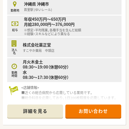
沖縄県 沖縄市
首里駅 (ゆいレール)
勤務地
年収450万円～650万円
月給280,000円～376,000円
給与
※想定・平均残業、各種手当を含んだ総額
※経験・スキルなどにより異なる
株式会社薬正堂
法人
すこやか薬局 中頭店
名
月火木金土
08:30～19:00（休憩60分）
水
勤務
時間
08:30～17:30（休憩60分）
<店舗情報>
■近くの総合病院から応需している薬局です。
■総合科目を応需しており、1日200枚程度を応需しています。
薬剤師さんは正社員3名+パート1名で回されております。
■閑静な住宅にある看板に虹のマークがある薬局です。
詳細を見る
お問い合わせ
■店内は緑の長いすが置かれ、待合室や調剤室も広く業務しやす
い環境です。
■投薬時は座って対応ができゆっくりお話ができる体制がとら
れています。