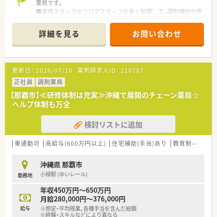
薬局です。
■事務スタッフやフロアスタッフを多く配置して、調剤補助や患
者様の待ち時間を快適に過ごして頂くような工夫もされていま
す。
詳細を見る
お問い合わせ
■平成20年に大手チェーンのクオールと資本提携してより質の
高いサービスを提供出来るような会社にされています。
■総合病院だけでなく、様々なクリニックの門前に店舗があるた
め、幅広い処方の経験が積めます。
更新日：
2026/07/10
薬剤師求人ID：
210787
■社内研修も充実しており、専門的なテーマでの研修から店舗管
理の研修など幅広い内容で実施しております。
正社員
調剤薬局
■育児休業・介護休業・看護休暇の取得実績もあり、長く安定して
【那覇市】≪研修体制は充実≫沖縄で展開のチェーン薬局☆
就業できる環境づくりに取り組んでいます。
ヘルプ体制も万全
■グループで薬剤師は100名ほどいるため、ヘルプ体制もありお
休みも取得しやすい環境です。
検討リストに追加
■待合室でお待ちのお客様や患者様へのドリンクのサービスや
さまざまなサポートを行う「フロア・コンシェルジュ」、お薬の
「ドライブスルー」など、“沖縄初”のサービスに積極的に取り組
車通勤可
高給与(600万円以上)
住宅補助(手当)あり
教育制度あり
んでいます。
沖縄県 那覇市
小禄駅 (ゆいレール)
勤務地
年収450万円～650万円
月給280,000円～376,000円
給与
※想定・平均残業、各種手当を含んだ総額
※経験・スキルなどにより異なる