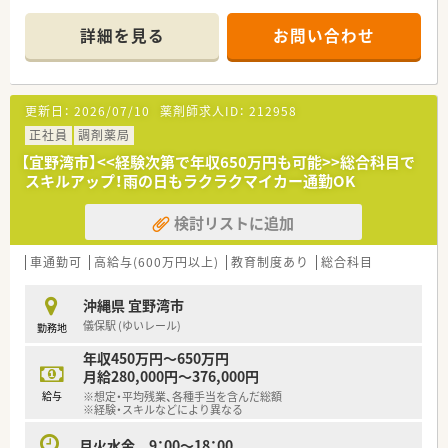
理の研修など幅広い内容で実施しております。
●育児休業・介護休業・看護休暇の取得実績もあり、長く安定して
詳細を見る
お問い合わせ
就業できる環境づくりに取り組んでいます。
更新日：
2026/07/10
薬剤師求人ID：
212958
正社員
調剤薬局
【宜野湾市】<<経験次第で年収650万円も可能>>総合科目で
スキルアップ！雨の日もラクラクマイカー通勤OK
検討リストに追加
車通勤可
高給与(600万円以上)
教育制度あり
総合科目
沖縄県 宜野湾市
儀保駅 (ゆいレール)
勤務地
年収450万円～650万円
月給280,000円～376,000円
給与
※想定・平均残業、各種手当を含んだ総額
※経験・スキルなどにより異なる
月火水金 9：00～18：00