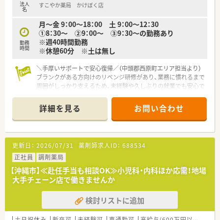
法人
すこやか薬局 かけぼく店
名
月～金 9：00～18：00 土 9：00～12：30
①8：30～ ②9：00～ ③9：30～の勤務あり
※週40時間勤務
勤務
時間
※休憩60分 ※土は無し
＼手厚いサポートで安心復帰／（中頭郡西原町エリア担当より）
ブランクがある方向けのリベンジ研修があり、業務に慣れるまで
周囲がしっかり支えるため、未経験や久しぶりの就業でも安心で
す。
詳細を見る
お問い合わせ
【店舗情報と応需状況について】
■近隣にあるハートライフクリニックより内科や小児科、糖尿病
内科をメインに1日100枚前後の処方箋を応需しています。
■薬剤師は3～4名体制で運営されており、医療事務スタッフは6
更新日：
2026/07/31
薬剤師求人ID：
688534
名と手厚く配置されているため、調剤補助体制も非常に充実して
います。
正社員
調剤薬局
■現在は居宅在宅業務を3件実施しており、外来業務と並行して
【沖縄市】≪赴任手当も相談OK≫小児科・内科ほか応需！地場
地域に密着した薬学的管理の実績を積むことが可能な環境で
大手チェーン店で働きませんか
す。
検討リストに追加
【募集背景と求める人物像について】
■欠員補充に伴う急募案件であり、即戦力として期待される実務
経験3年以上の薬剤師の方を優先的に採用したいと考えていま
土日祝休み
新卒可
未経験可
車通勤可
高給与(600万円以上)
認