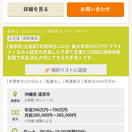
複数科目を応需する環境で、薬剤師としての専門性を大きく高め
られます。
詳細を見る
お問い合わせ
【店舗情報と応需状況について】
■完全週休2日制でメリハリをつけて業務が可能です。
■消化器内科 循環器内科 小児科 精神科 内科 アレルギー科 皮膚
更新日：
2026/07/21
薬剤師求人ID：
184700
科 リハビリテーション科 内分泌内科を応需しており様々な処方
内容を学べます。
正社員
調剤薬局
■薬剤師複数名体制の店舗です。
【浦添市/古島駅】年間休日125日・最大年収585万円！プラチ
ナくるみん認定の充実した子育て支援と5日間の連続休暇
【法人特徴について】
制度で私生活も大切にできる大手求人です。
■沖縄県内に43店舗を展開する沖縄最大手のチェーン薬局であ
り、安定した経営基盤と地域での高い知名度が魅力です。
検討リストに追加
■総合病院の門前や多様なクリニック門前薬局を運営している
ため、薬剤師として幅広い処方経験を積むことが可能です。
■医療事務に加えフロア・コンシェルジュを配置しており、薬剤
年間休日120日以上
転勤なし
車通勤可
高給与(600万円以上)
寮・
師が本来の対人業務に集中できる体制を整えているのが特徴で
す。
沖縄県 浦添市
古島駅 (ゆいレール)
勤務地
【求人情報について】
■正社員としての募集で、調剤、監査、服薬指導といった薬剤師
年収396万円～700万円
業務全般を担当していただくことになります。
月給280,000円～365,000円
■給与は経験を考慮して450万円から600万円の範囲で設定され
給与
※年齢・経験による
ており、経験次第では高年収を目指せる求人です。
■昇給は年1回、賞与は年2回で計4ヶ月分が支給される実績があ
月～土 09:00～18:00(休憩60分)