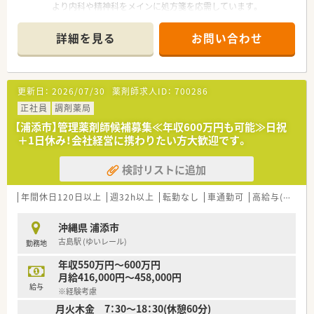
より内科や精神科をメインに処方箋を応需しています。
■1日平均30枚、月間約630枚の処方箋を扱っており、患者様一人
ひとりと丁寧に向き合える落ち着いた環境です。
詳細を見る
お問い合わせ
■薬剤師1名と事務1名の少人数体制ですが、地域に根ざした医
療を提供し、信頼されるパートナーを目指しています。
【募集背景と求める人物像について】 ■欠員補充に伴う管理薬剤
更新日：
2026/07/30
薬剤師求人ID：
700286
師の急募であり、これまでの経験を活かして店舗を牽引してくだ
さる方を求めています。
正社員
調剤薬局
■30代から50代まで幅広く相談が可能で、やる気があり今後薬
【浦添市】管理薬剤師候補募集≪年収600万円も可能≫日祝
剤師としてどう歩みたいかの考えを持つ方を歓迎します。
＋1日休み！会社経営に携わりたい方大歓迎です。
■コミュニケーション能力が高く、現場で新しいアイデアを出し
ながら活気ある職場を作れる能動的な方が理想的です。
検討リストに追加
【法人特徴について】
■九州を中心に全国約80店舗を展開する安定企業であり、創業
年間休日120日以上
週32h以上
転勤なし
車通勤可
高給与(600万円以上)
時より医療モール型出店による地域連携に注力しています。
■昇給は設立以来26年連続で実施されており、調剤薬局経営の
沖縄県 浦添市
ほか介護事業や自社農園など多角的な経営が強みです。
古島駅 (ゆいレール)
勤務地
■「食」と「医療」を結ぶ活動として自社栽培作物のOTC化を行う
など、先進的でユニークな事業展開も行っています。
年収550万円～600万円
月給416,000円～458,000円
【求人情報について】
給与
※経験考慮
■管理薬剤師として年収600万円から最大650万円の提示が可能
月火木金 7：30～18：30(休憩60分)
であり、これまでの実績や評価を正当に反映します。