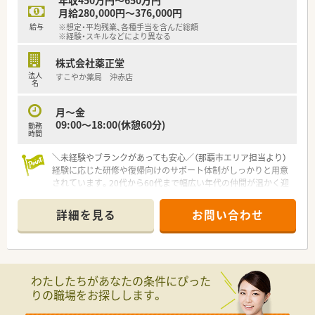
年収450万円～650万円
た採用を行っているため未経験やブランクがある方も相談可能
月給280,000円～376,000円
です。
給与
※想定・平均残業、各種手当を含んだ総額
※経験・スキルなどにより異なる
【法人特徴について】
■沖縄県内に44店舗を展開する県内最大手の調剤薬局チェーン
株式会社薬正堂
であり、圧倒的な知名度と安定した経営基盤を誇るリーディング
法人
すこやか薬局 沖赤店
カンパニーです。
名
■フロアコンシェルジュを配置し、接客と調剤の役割分担を明確
にすることで、薬剤師が対人業務に専念できる環境を構築してい
月～金
ます。
09:00～18:00(休憩60分)
勤務
■最新鋭の自動ピッキング装置などのDX化を積極的に推進して
時間
おり、業務の安全性を高めながら残業時間の削減を実現していま
＼未経験やブランクがあっても安心／（那覇市エリア担当より）
す。
経験に応じた研修や復帰向けのサポート体制がしっかりと用意
されています。20代から60代まで幅広い年代の仲間が温かく迎
えてくれる職場です。
詳細を見る
お問い合わせ
【店舗情報と応需状況について】
■最寄りの安里駅から車で5分と通勤に便利な立地で、近隣の総
合病院から処方箋を応需しています。
■内科や外科、小児科、産婦人科など多岐にわたる科目の処方箋
を1日90～100枚ほど応需します。
わたしたちがあなたの条件にぴった
■現在は正社員3名と派遣社員2名、事務員5名という体制で、協
りの職場をお探しします。
力しながら業務を行っています。