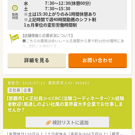
水 7：30～12：30(休憩00分)
■住宅手当や赴任手当などの福利厚生が手厚く、県外からの移住
土 7：30～15：30
を検討されている方についても柔軟に相談に応じます。
※土は15:30上がりのみ1時間休憩あり
■産育休からの復帰率は非常に高く、時短勤務制度も完備されて
勤務
時間
※上記時間で週40時間勤務のシフト制
いるため、将来のライフイベントにも安心して備えられます。
1ヵ月単位の変形労働時間制
【店舗情報と応需状況について】
■こちらの薬局はゆいレール古島駅から車で約10分の場所にあ
り、通勤にも便利です。
■耳鼻咽喉科と甲状腺科の処方箋を一日あたり約100枚応需し
ており、地域医療に貢献しています。
詳細を見る
お問い合わせ
■常時2名から3名の薬剤師体制で業務にあたっており、協力し
ながら働けます。
【募集背景と求める人物像について】
更新日：
2026/07/23
薬剤師求人ID：
485491
■欠員補充のための募集であり、新しい環境でご自身の経験を活
かしたい方を求めています。
正社員
企業
■患者様一人ひとりに寄り添い、丁寧な対応を心がけられる方を
【那覇市】≪正社員≫≪CRC（治験コーディネーター）≫経験
歓迎いたします。
者歓迎！風通しのよい社風の業界最大手企業でお仕事しま
■協調性があり、従業員同士の良好な関係性を築くことに意欲的
せんか？
な方を募集しています。
検討リストに追加
《色々なステージがございます》
■経営戦略室といった会社を作って行く、働き方もあり、ご自身
の昇給・昇格はもちろん、
年間休日120日以上
土日祝休み
高給与(600万円以上)
積雪なし
大