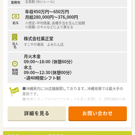
古島駅 (ゆいレール)
勤務地
【求人情報について】
■給与は年収450万円から585万円の範囲で提示され、これまで
年収450万円～650万円
の実務経験や専門スキルを十分に考慮し決定します。
月給280,000円～376,000円
■賞与は年に2回支給され前年度実績では4.00ヶ月分となってお
給与
※想定・平均残業、各種手当を含んだ総額
り、安定した収入を得られる点が大きな魅力です。
※経験・スキルなどにより異なる
■住宅補助や最大70,000円の地域手当など諸手当が充実してお
り、遠方から入職される方へのサポートも万全です。
株式会社薬正堂
法人
すこやか薬局 よみたん店
【職場環境と雰囲気】
名
■薬剤師は常勤4名とパート2名が在籍しており、事務スタッフ3
月火木金
名を含めて全員で協力し合う温かな雰囲気です。
09:00～18:00 （休憩60分）
■全店で過誤防止システムを標準導入しており、未経験の方でも
水土
安心して正確な業務を行える安全な環境が整っています。
勤務
09:00～12:30（休憩00分）
時間
■50代までの幅広い年代のスタッフが活躍しており、職種や年
・週40時間シフト制
齢の垣根を越えて意見を出し合える風通しの良さがあります。
■沖縄県内に39店舗展開しております。沖縄地場では最大手の
薬局です。
■事務スタッフやフロアスタッフを多く配置して、調剤補助や患
者様の待ち時間を快適に過ごして頂くような工夫もされていま
す。
詳細を見る
お問い合わせ
■平成20年に大手チェーン店と資本提携してより質の高いサー
ビスを提供出来るような会社にされています。
■総合病院だけでなく、様々なクリニックの門前に店舗があるた
め、幅広い処方の経験が積めます。