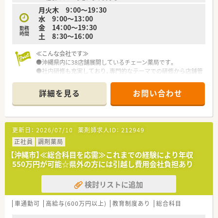
月火木 9：00～19：30
水 9：00～13：00
金 14：00～19：30
勤務
時間
土 8：30～16：00
≪こんな会社です≫
●沖縄県内に38店舗展開しているチェーン薬局です。
●社内研修も充実しており、専門的なテーマでの研修から店舗管
理の研修など幅広い内容で実施しております。
●育児休業・介護休業・看護休暇の取得実績もあり、長く安定して
詳細を見る
お問い合わせ
就業できる環境づくりに取り組んでいます。
更新日：
2026/07/10
薬剤師求人ID：
212949
正社員
調剤薬局
【沖縄市】≪総合科目を応需≫これまでの経験により年収
550万円が可能☆県外の方には引越し費用会社負担あり
検討リストに追加
車通勤可
高給与(600万円以上)
教育制度あり
総合科目