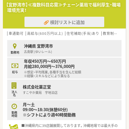
■育児休業・介護休業・看護休暇の取得実績もあり、長く安定して
【宜野湾市】≪複数科目応需≫チェーン薬局で福利厚生・職場
就業できる環境づくりに取り組んでいます。
環境充実！
■グループで薬剤師は100名ほどいるため、ヘルプ体制もありお
休みも取得しやすい環境です。
検討リストに追加
■待合室でお待ちのお客様や患者様へのドリンクのサービスや
さまざまなサポートを行う「フロア・コンシェルジュ」、お薬の
「ドライブスルー」など、“沖縄初”のサービスに積極的に取り組
車通勤可
高給与(600万円以上)
住宅補助(手当)あり
教育制度あり
んでいます。
沖縄県 宜野湾市
古島駅 (ゆいレール)
勤務地
年収450万円～650万円
月給280,000円～376,000円
給与
※想定・平均残業、各種手当を含んだ総額
※経験・スキルなどにより異なる
株式会社薬正堂
法人
すこやか薬局 宇地泊店
名
月～土
09:00～18:30(休憩60分)
勤務
※シフトにより週40時間勤務
時間
■沖縄県内に39店舗展開しております。沖縄地場では最大手の