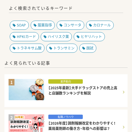
よく検索されているキーワード
SOAP
服薬指導
コンサータ
カロナール
HPKIカード
ハイリスク薬
ヒヤリハット
トラネキサム酸
トランサミン
国試
よく見られている記事
1
業界動向
【2025年最新】大手ドラッグストアの売上高
と店舗数ランキングを解説
2
転職ノウハウ
【2026年度】調剤報酬改定をわかりやすく！
薬局薬剤師の働き方・年収への影響は？