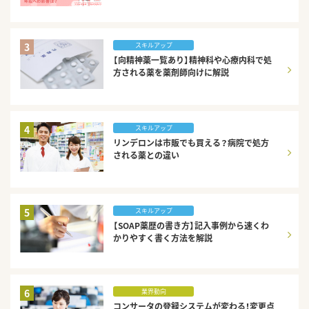
3
スキルアップ
【向精神薬一覧あり】精神科や心療内科で処
方される薬を薬剤師向けに解説
4
スキルアップ
リンデロンは市販でも買える？病院で処方
される薬との違い
5
スキルアップ
【SOAP薬歴の書き方】記入事例から速くわ
かりやすく書く方法を解説
6
業界動向
コンサータの登録システムが変わる！変更点