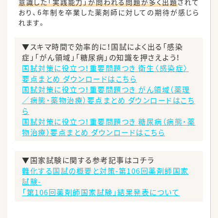
意識した「実践能力」が問われる問題が多く出題
されて
おり、6年制を卒業した薬剤師に対しての期待が感じら
れます。
▼スキマ時間で効率的に！国試によく出る「感染
症」「がん領域」「糖尿病」の知識を押さえよう！
国試対策に役立つ！重要問題つき 衛生〈感染症〉
要点まとめ ダウンロードはこちら
国試対策に役立つ！重要問題つき がん領域（薬理
／病態・薬物治療）要点まとめ ダウンロードはこち
ら
国試対策に役立つ！重要問題つき 糖尿病（病態・薬
物治療）要点まとめ ダウンロードはこちら
▼国家試験に関する参考記事はコチラ
難化する国試の概要と対策-第106回薬剤師国家
試験-
「第106回薬剤師国家試験」結果発表について