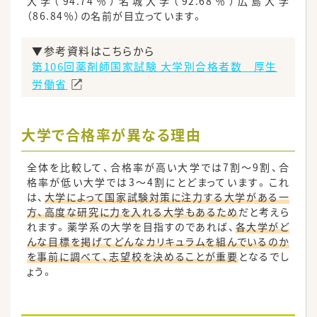
大学（94.74％）名城大学（92.68％）広島大学
（86.84％）の名前が目立っています。
▼参考資料はこちらから
第106回薬剤師国家試験 大学別合格者数 厚生
労働省
大学で合格率が異なる理由
全体を比較して、合格率が高い大学では7割～9割、合
格率が低い大学では3～4割にとどまっています。これ
は、
大学によって国家試験対策に注力する大学がある一
方、高度な研究に力を入れる大学もあるため
だと考えら
れます。薬学系の大学を目指すのであれば、
各大学がど
んな目標を掲げてどんなカリキュラムを組んでいるのか
を事前に調べて、志望校を決めることが重要
となるでし
ょう。