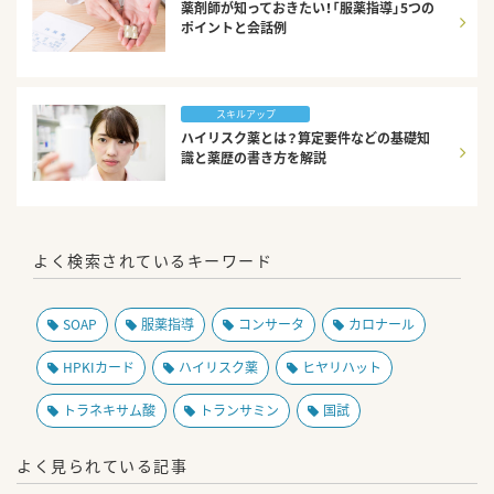
薬剤師が知っておきたい！「服薬指導」5つの
ポイントと会話例
スキルアップ
ハイリスク薬とは？算定要件などの基礎知
識と薬歴の書き方を解説
よく検索されているキーワード
SOAP
服薬指導
コンサータ
カロナール
HPKIカード
ハイリスク薬
ヒヤリハット
トラネキサム酸
トランサミン
国試
よく見られている記事