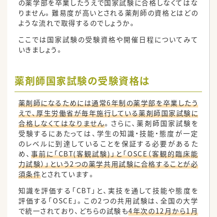
の薬学部を卒業したうえで国家試験に合格しなくてはな
りません。難易度が高いとされる薬剤師の資格とはどの
ような流れで取得するのでしょうか。
ここでは国家試験の受験資格や開催日程についてみて
いきましょう。
薬剤師国家試験の受験資格は
薬剤師になるためには通常6年制の薬学部を卒業したう
えで、厚生労働省が毎年施行している薬剤師国家試験に
合格しなくてはなりません
。さらに、薬剤師国家試験を
受験するにあたっては、学生の知識・技能・態度が一定
のレベルに到達していることを保証する必要があるた
め、
事前に「CBT(客観試験)」と「OSCE（客観的臨床能
力試験）」という2つの薬学共用試験に合格することが必
須条件
とされています。
知識を評価する「CBT」と、実技を通して技能や態度を
評価する「OSCE」。この2つの共用試験は、全国の大学
で統一されており、どちらの試験も
4年次の12月から1月