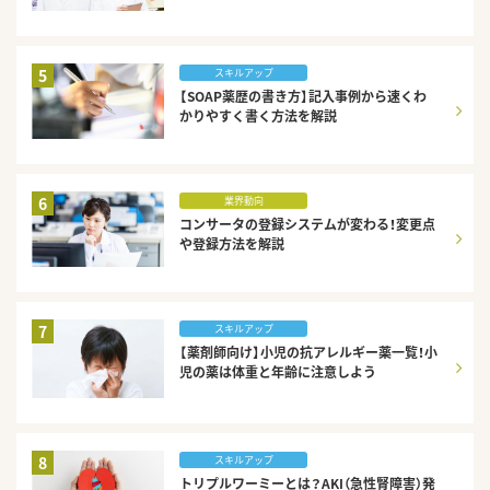
5
スキルアップ
【SOAP薬歴の書き方】記入事例から速くわ
かりやすく書く方法を解説
6
業界動向
コンサータの登録システムが変わる！変更点
や登録方法を解説
7
スキルアップ
【薬剤師向け】小児の抗アレルギー薬一覧！小
児の薬は体重と年齢に注意しよう
8
スキルアップ
トリプルワーミーとは？AKI（急性腎障害）発