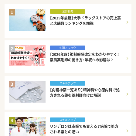
1
業界動向
【2025年最新】大手ドラッグストアの売上高
と店舗数ランキングを解説
2
転職ノウハウ
【2026年度】調剤報酬改定をわかりやすく！
薬局薬剤師の働き方・年収への影響は？
3
スキルアップ
【向精神薬一覧あり】精神科や心療内科で処
方される薬を薬剤師向けに解説
4
スキルアップ
リンデロンは市販でも買える？病院で処方
される薬との違い