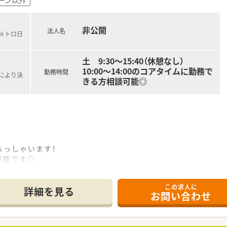
今後も在宅医療分野において一都三県での事業所展開を広げてい
おり、現場の声を大切にしながら安定した経営基盤をもとにさら
非公開
法人名
京メトロ日
土 9:30～15:40（休憩なし）
10:00～14:00のコアタイムに勤務で
勤務時間
定により決
きる方相談可能◎
らっしゃいます！
可能です◎
この求人に
は企業勤めをされている方や復帰を検討されている方にもオス
詳細を見る
お問い合わせ
化器科・心療内科からの応需が9割程です。