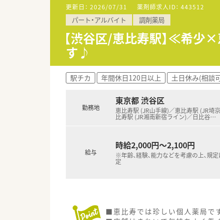
そのうち心療内科が6割・内科が
更新日：
2026/07/31
薬剤師求人ID：
443512
心療内科がメインではあります
パート・アルバイト
調剤薬局
不要です。
■薬剤師さんの在籍人数は常時2
【渋谷区/恵比寿駅】≪希少
雰囲気が良く定着率の良い職場
す♪
・・＊ 企業の特徴 ＊・・
■通勤便利な中目黒駅から徒歩
駅チカ
年間休日120日以上
土日休み(相談可
■週32時間以上勤務者は認定取
■社会保険は20時間以上でも加
東京都 渋谷区
勤務地
恵比寿駅 (JR山手線)／恵比寿駅 (JR埼
比寿駅 (JR湘南新宿ライン)／日比谷
…
時給2,000円～2,100円
給与
※年齢、経験、能力などを考慮の上、規
定
■恵比寿では珍しい個人薬局で