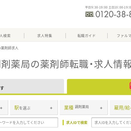
平日9：30-19：00 土日10：00-19：
人検索
求人特集
転職ガイド
ファル
調剤薬局
の薬剤師転職・求人情
す
駅
業種
雇用/給
調剤薬局
を選ぶ
求人IDで検索