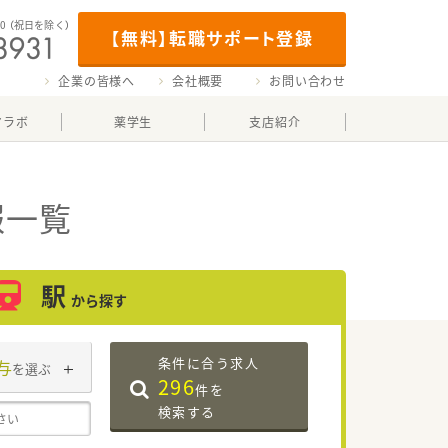
00
（祝日を除く）
【無料】転職サポート登録
企業の皆様へ
会社概要
お問い合わせ
マラボ
薬学生
支店紹介
報一覧
駅
から探す
条件に合う求人
与
を選ぶ
296
件を
検索する