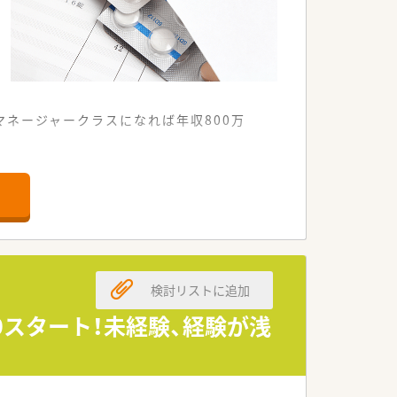
ネージャークラスになれば年収800万
療に特化した環境です。
でいます。
やりがいのある職場です。
検討リストに追加
つ方を広く求めています。
い方に最適な環境です。
0スタート！未経験、経験が浅
にあふれる人材を歓迎します。
着した医療を提供しています。