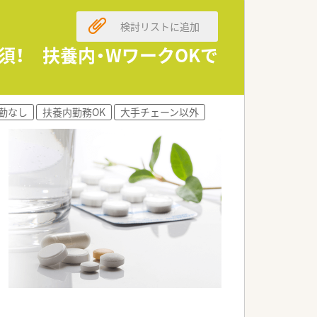
方のため薬局での細かい説明はほとんど
検討リストに追加
須！ 扶養内・WワークOKで
勤なし
扶養内勤務OK
大手チェーン以外