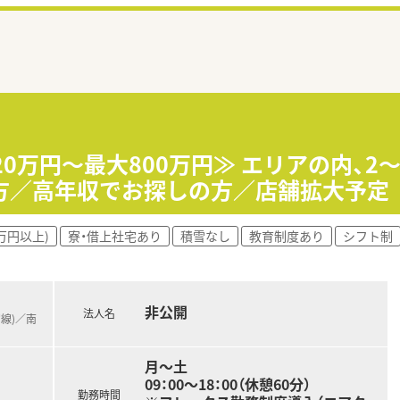
20万円～最大800万円≫ エリアの内、2
方／高年収でお探しの方／店舗拡大予定
万円以上)
寮・借上社宅あり
積雪なし
教育制度あり
シフト制
非公開
法人名
宮線)／南
月～土
09：00～18：00（休憩60分）
勤務時間