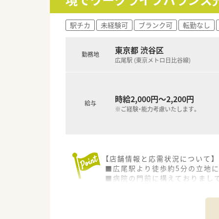
同期入社の方との繋がりを踏まえ
店舗OJT・フォローアップや通
駅チカ
未経験可
ブランク可
転勤なし
安心して飛び込める体制が整備
★業界トップクラスの認定薬局
東京都 渋谷区
勤務地
全店舗で地域連携薬局を目指し
広尾駅 (東京メトロ日比谷線)
がん診療連携拠点病院等との密
高い専門性が求められる特殊な
本社から業界動向などの情報が
理由の1つです。
時給2,000円～2,200円
給与
※ご経験・能力考慮いたします。
★安心して働ける環境と福利厚
年間休日が「126日相当時間」
を考え、ライフステージに応じ
また、患者さまへの想いをカタチ
地域・店舗ごとに異なる患者さ
【店舗情報と応需状況について】
入社後もひとりひとりの薬剤師
■広尾駅より徒歩約5分の立地に
こうした働きやすい環境づくり
■病院の門前に構えておりまして
■医薬品の採用品目数は約200
【募集背景と求める人物像につい
■今後の人員体制をさらに強化