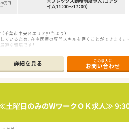
※フレックス勤務制度導入（コアタ
20万円
イム11：00～17：00）
…
（千葉市中央区エリア担当より）
しているため、在宅医療の専門スキルを磨くことができます。マ
最適な環境です！
------------＊
この求人に
詳細を見る
お問い合わせ
ス可能な立地で、施設5件・250名の患者様を担当する在宅医
薬剤師と事務スタッフが在籍しチームで連携して業務に取り組ん
おり、お持ちの運転免許を活かして地域医療に大きく貢献できる
て】
員補充および体制強化のための急募であり、施設在宅に興味を持
残業やエリア内の異動を厭わず高収入を目指して積極的に働きた
≪土曜日のみのWワークＯＫ求人≫ 9:3
、チーム医療の中でステップアップを図りたいという成長意欲
や訪問看護ステーションなど複数の事業所を展開し、地域に密
ーン以外