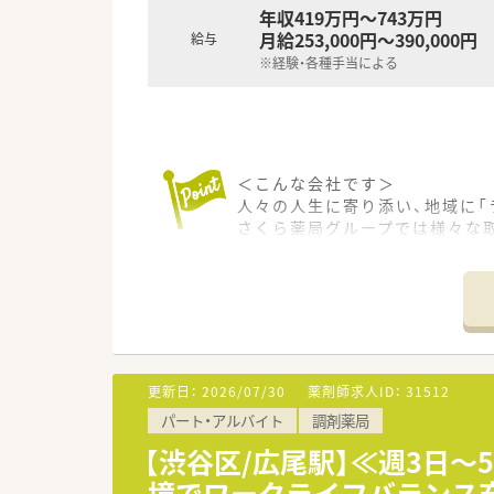
年収419万円～743万円
月給253,000円～390,000円
給与
※経験・各種手当による
＜こんな会社です＞
人々の人生に寄り添い、地域に「
さくら薬局グループでは様々な
め育てています。
＜特徴・ポイントのご紹介＞
★薬剤師を守る独自システム
業務をサポートするために様々
その一つが約20年前から導入され
処方箋受付から一連の調剤業務
更新日：
2026/07/30
薬剤師求人ID：
31512
調剤過誤防止機能を高め、患者
パート・アルバイト
調剤薬局
システム改修が必要な制度変更
【渋谷区/広尾駅】≪週3日
★刷新された新規採用者研修
境でワークライフバランス
中途入社ならではの悩みを解消