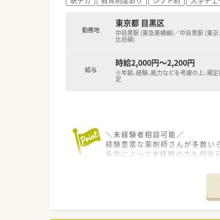
■現在8店舗を運営しており、
■経営陣も薬剤師資格を有して
東京都 目黒区
勤務地
中目黒駅 (東急東横線)／中目黒駅 (東
比谷線)
時給2,000円～2,200円
給与
※年齢、経験、能力などを考慮の上、規
定
＼未経験者相談可能／
経験豊富な薬剤師さんが多数い
条件によって未経験の方も相談
＼Wワーク・副業をお探しの方／
土曜日のみの勤務なので、普段
・・＊ 店舗の特徴 ＊・・
■同じビルに入っている内科・消