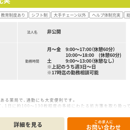
、『さくら薬局の薬剤師』として、安心してキャリアをスター
常の社内研修と絡めて中途入社専門の体系的な研修をご用意。
教育制度あり
シフト制
大手チェーン以外
ヘルプ体制充実
されています。
数と盤石化を図る組織体制
非公開
法人名
ている地域に根差した調剤薬局です。
な連携を行いつつ、より高度な薬学管理や、
調剤に対応できる専門医療機関連携薬局も取得しています。
月～金 9:00～17:00（休憩60分）
常に発信されており、患者様や医療機関と信頼関係を築きやす
10:00～18:00 (休憩60分)
土 9:00～13:00（休憩なし）
勤務時間
※上記のうち週3日～日
生制度
※17時迄の勤務相談可能
と業界トップクラスのさくら薬局では産休・育休の希望取得率も1
た福利厚生をご用意しています。
にする「リトルチャレンジ制度」では「現場主義」を念頭に、
まのニーズやスタッフの思いを実現する取り組みも行っています
像に近しい多彩なキャリアステップをご用意しております。
ある薬局で、通勤にも大変便利です。
に力を入れている『さくら薬局グループ』でご活躍されてみませ
、1日に約100～130枚程度の多岐にわたる処方箋を取り扱っ
0品目以上と、様々な疾患に対する調剤業務を通じて幅広い知識
この求人に
て】
詳細を見る
お問い合わせ
していくため、正社員の増員募集です。