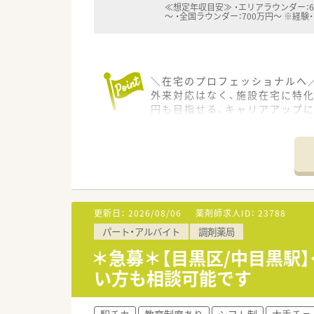
≪想定年収目安≫ ・エリアラウンダー：6
～ ・全国ラウンダー：700万円～ ※経験・
＼在宅のプロフェッショナルへ／
外来対応はなく、施設在宅に特化
円も目指せる、キャリアアップに
＊------------------------------
【店舗情報と応需状況について】
■千葉駅など複数路線からアクセ
■外来処方箋の応需は少なく、
■施設への訪問を中心に行って
更新日：
2026/08/06
薬剤師求人ID：
23788
【募集背景と求める人物像につい
パート・アルバイト
調剤薬局
■在宅医療の需要増加に伴う欠
■柔軟なフットワークを持ち、
＊急募＊【目黒区/中目黒駅】
■調剤や病院での経験を活かし
い方も相談可能です
【法人特徴について】
■横浜市を中心に関東圏へ薬局
駅チカ
教育制度あり
シフト制
大手チェ