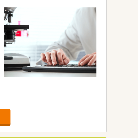
く明確なビジョンがあります。
なる成長を続けています。
スメです