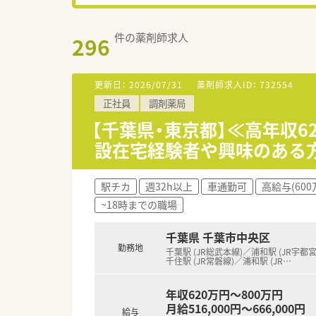
件の薬剤師求人
296
更新日：
2026/07/31
薬剤師求人ID：
732554
正社員
調剤薬局
【千葉県・東京都】≪高年収6
設在宅経験者や興味のある
駅チカ
週32h以上
車通勤可
高給与(600
~18時までの職場
千葉県 千葉市中央区
勤務地
千葉駅 (JR総武本線)／浦和駅 (JR宇都
千住駅 (JR常磐線)／浦和駅 (JR
…
年収620万円～800万円
月給516,000円～666,000円
給与