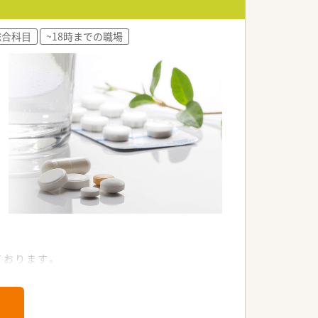
トいただくための研修です。
総合科目
~18時までの職場
い体制があるのも認定薬局が増えている
00％！長く働き続けるための環境づくり
。
んか？
ております。
を得ることが可能です。