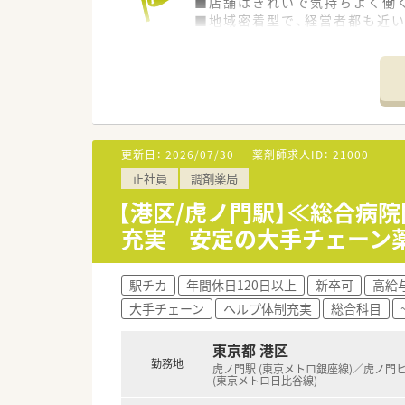
■店舗はきれいで気持ちよく働
■地域密着型で、経営者都も近
■管理薬剤師は穏やかな男性な
■弊社からの紹介実績多数！
■調剤経験者の募集となります
更新日：
2026/07/30
薬剤師求人ID：
21000
正社員
調剤薬局
【港区/虎ノ門駅】≪総合病
充実 安定の大手チェーン
駅チカ
年間休日120日以上
新卒可
高給与
大手チェーン
ヘルプ体制充実
総合科目
東京都 港区
勤務地
虎ノ門駅 (東京メトロ銀座線)／虎ノ門
(東京メトロ日比谷線)