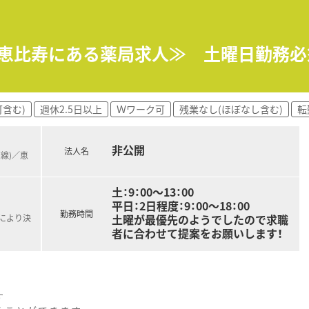
3割・面応需が1割。
が、ドクターが薬に詳しくしっかり患者様にお話してくださる
～3名です。
×恵比寿にある薬局求人≫ 土曜日勤務必
です。
1分の好立地。とても綺麗な店舗です。
含む)
週休2.5日以上
Ｗワーク可
残業なし(ほぼなし含む)
転
得にかかる費用の負担がございます。
入の相談が可能です。
非公開
法人名
京線)／恵
土：9：00～13：00
平日：2日程度：9：00～18：00
勤務時間
土曜が最優先のようでしたので求職
定により決
者に合わせて提案をお願いします！
す