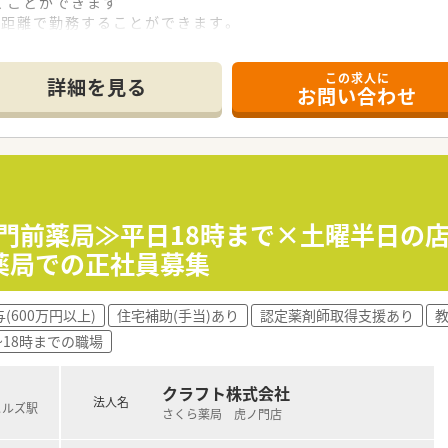
くことができます
い距離で勤務することができます。
ので早い段階で馴染むことができます♪
この求人に
。
詳細を見る
お問い合わせ
院門前薬局≫平日18時まで×土曜半日の店
薬局での正社員募集
(600万円以上)
住宅補助(手当)あり
認定薬剤師取得支援あり
~18時までの職場
クラフト株式会社
法人名
ヒルズ駅
さくら薬局 虎ノ門店