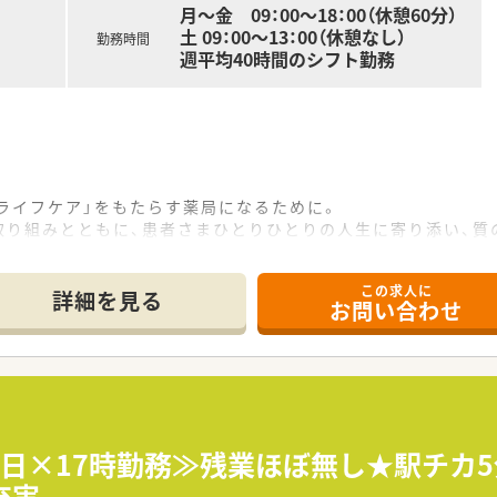
月～金 09：00～18：00（休憩60分）
土 09：00～13：00（休憩なし）
勤務時間
週平均40時間のシフト勤務
ライフケア」をもたらす薬局になるために。
取り組みとともに、患者さまひとりひとりの人生に寄り添い、質
この求人に
詳細を見る
お問い合わせ
なシステムを独自開発しています。
、進化を続けている調剤システム「SPITS」。
を連動させ、業務効率化を図るほか、
様と働くスタッフを守っています。
があった場合も、迅速に対応できる強みを生かしていきます。
～5日×17時勤務≫残業ほぼ無し★駅チカ
充実
し、さくら薬局グループのビジョンや社内規定などをご案内。