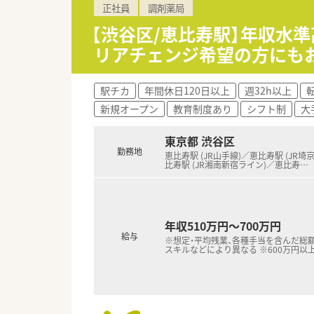
正社員
調剤薬局
＜こんな環境です＞
【渋谷区/恵比寿駅】年収水準
■社員の8割が女性のため、女性
リアチェンジ希望の方にも
活躍できる企業です。
■会社のカラーとしてチーム全
ポートしながら治験を進めてい
駅チカ
年間休日120日以上
週32h以上
新規オープン
教育制度あり
シフト制
大
東京都 渋谷区
勤務地
恵比寿駅 (JR山手線)／恵比寿駅 (JR埼
比寿駅 (JR湘南新宿ライン)／恵比寿
…
年収510万円～700万円
給与
※想定・平均残業、各種手当を含んだ総額
スキルなどにより異なる ※600万円以