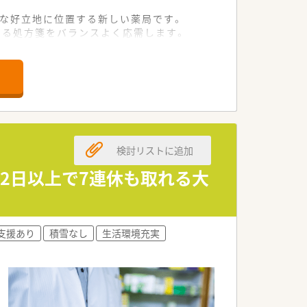
利な好立地に位置する新しい薬局です。
たる処方箋をバランスよく応需します。
フが在籍し業務を強力に支える体制で
しい仲間を急募しています。
数字を意識できる方を求めています。
する」という理念に共感できる方です。
検討リストに追加
門業務に集中できる環境が整っていま
22日以上で7連休も取れる大
ため、現場への理解が非常に深いです。
がら働き続けられる温かい社風です。
支援あり
積雪なし
生活環境充実
早期に戦力として活躍されています。
て取り組んでいる方が多く在籍していま
レッシュしている方が目立ちます。