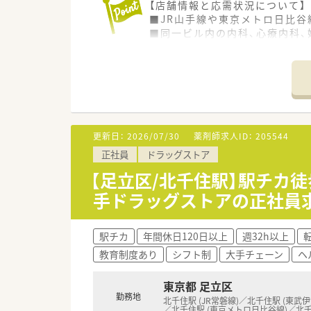
【店舗情報と応需状況について】
■JR山手線や東京メトロ日比
■同一ビル内の内科、心療内科、
■処方箋枚数に対する薬剤師の
す。
【募集背景と求める人物像につい
■2024年7月に開局した店舗
■管理薬剤師の経験をお持ちの
■患者様との対話を重視してい
更新日：
2026/07/30
薬剤師求人ID：
205544
正社員
ドラッグストア
【職場環境と雰囲気】
■一人一台のiPad貸与や最新
【足立区/北千住駅】駅チカ徒
す。
手ドラッグストアの正社員
■20代から30代の若手薬剤師
■パパ育休の取得率が81パー
駅チカ
年間休日120日以上
週32h以上
【こんな方が活躍中】
教育制度あり
シフト制
大手チェーン
ヘ
■病院での勤務経験のみの方や
■独立採算制の運営スタイルに
す。
東京都 足立区
■サマーホリデーを活用して旅
勤務地
北千住駅 (JR常磐線)／北千住駅 (東武
／北千住駅 (東京メトロ日比谷線)／北