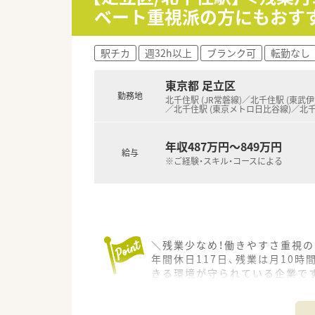
ベート重視派の方にもおす
【想定される業務内容】
■店舗に来店されるお客様に対
■お客様が抱える健康のお悩み
駅チカ
週32h以上
ブランク可
転勤なし
■サプリメントの選び方や日々
東京都 足立区
【法人特徴について】
勤務地
■お客様がいつまでも健康で美
北千住駅 (JR常磐線)／北千住駅 (東武
／北千住駅 (東京メトロ日比谷線)／北
■あなたにとってのいちばんへ
■女性活躍推進法に基づく基準
年収487万円～849万円
給与
※ご経験・スキル・コースによる
＼残業少なめ！働きやすさ重視の
年間休日117日、残業は月10
きる環境が守られている企業で
＊------------------------------
【店舗情報と応需状況について】