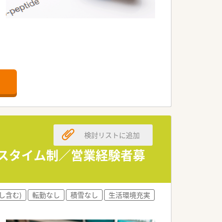
管理業務
検討リストに追加
ので安心して業務に取り組めます！
ックスタイム制／営業経験者募
社員感の連携がとりやすい環境です。
し含む)
転勤なし
積雪なし
生活環境充実
す