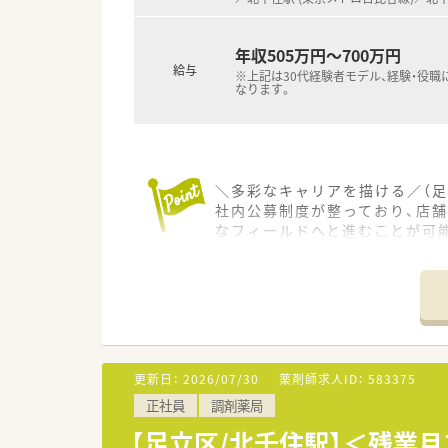
年収505万円～700万円
給与
※上記は30代経験者モデル、経験・役職
なります。
＼多彩なキャリアを描ける／（足
社内公募制度が整っており、店
なフィールドへと進むことが可
＊------------------------------
【店舗情報と応需状況について】
■主要な最寄り駅である北千住
■営業時間は8時から22時まで
■こちらの店舗はOTC医薬品の
【勤務実態について】
更新日：
2026/07/30
薬剤師求人ID：
583375
■入社2年目以降は年間休日が1
正社員
調剤薬局
■勤務時間はシフト制を導入し
■ほぼ全員が毎年7日間の連続
【足立区/北千住駅】＜残業