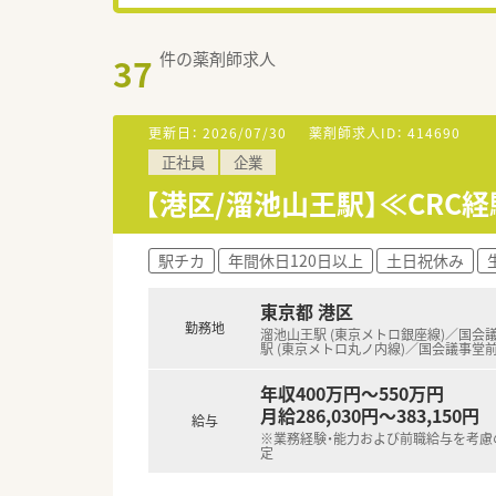
件の薬剤師求人
37
更新日：
2026/07/30
薬剤師求人ID：
414690
正社員
企業
【港区/溜池山王駅】≪CRC
駅チカ
年間休日120日以上
土日祝休み
東京都 港区
勤務地
溜池山王駅 (東京メトロ銀座線)／国会
駅 (東京メトロ丸ノ内線)／国会議事堂前
年収400万円～550万円
月給286,030円～383,150円
給与
※業務経験・能力および前職給与を考慮
定