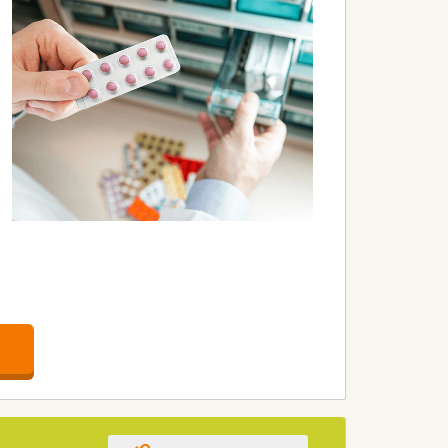
とができるため、負担なく仕事ができま
外出しながらも社員感の連携がとりやす
す。