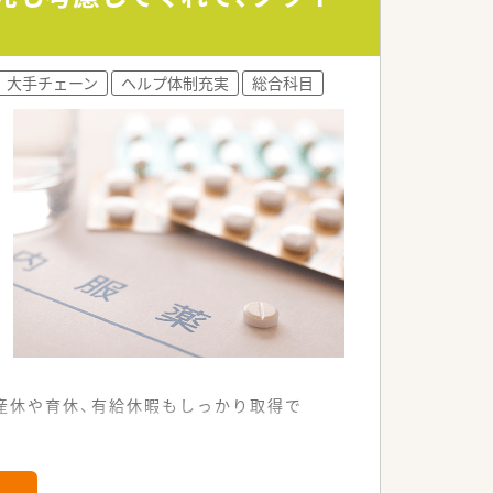
ただきます。
す。
大手チェーン
ヘルプ体制充実
総合科目
対応します。
ーンです。
しています。
受けています。
。産休や育休、有給休暇もしっかり取得で