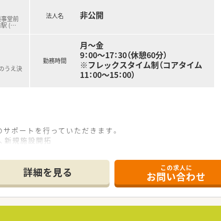
体で協力しながら治験を進めていく会社です。
非公開
が、他のチームメンバーがサポートしながら治験を進めていくこ
法人名
議事堂前
駅 (
…
月～金
9：00～17：30（休憩60分）
勤務時間
※フレックスタイム制（コアタイム
のうえ決
11：00～15：00）
のサポートを行っていただきます。
、新規施設開拓
）の窓口業務
会の申請手続きなど
この求人に
整業務
詳細を見る
お問い合わせ
証プライム上場のグループ企業。社内システムも充実しており、
入社時研修は6週間をかけ基礎から実務面まで幅広く学習できま