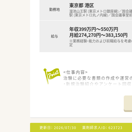
■会社のカラーとしてチーム全
東京都 港区
1人3～5施設を受け持ちます
勤務地
溜池山王駅 (東京メトロ銀座線)／国会
す。
駅 (東京メトロ丸ノ内線)／国会議事堂前
年収399万円～550万円
月給274,270円～383,150円
給与
※業務経験・能力および前職給与を考慮
定
<仕事内容>
治験に必要な書類の作成や運営
・新規治験紹介やアンケート回収
・医師や治験依頼者（製薬会社等
・契約書の作成や管理、各種委員
・製薬企業側と医療機関側の調
＜こんな企業です＞
■治験業界大手／安定基盤の東
い環境です。
更新日：
2026/07/30
薬剤師求人ID：
623723
■人材開発にも注力しており、