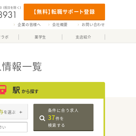
00
（祝日を除く）
【無料】転職サポート登録
企業の皆様へ
会社概要
お問い合わせ
マラボ
薬学生
支店紹介
人情報一覧
駅
から探す
条件に合う求人
与
を選ぶ
37
件を
検索する