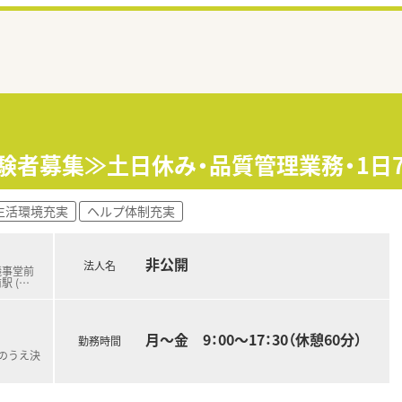
経験者募集≫土日休み・品質管理業務・1日
生活環境充実
ヘルプ体制充実
非公開
法人名
議事堂前
駅 (
…
月～金 9：00～17：30（休憩60分）
勤務時間
のうえ決