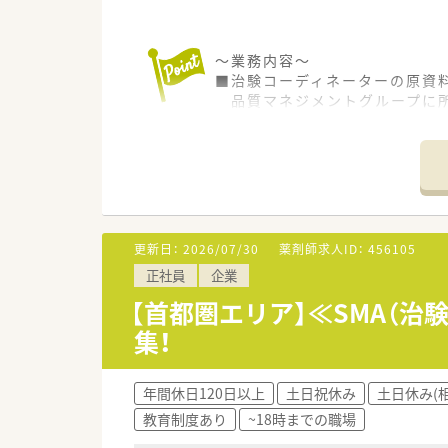
～業務内容～
■治験コーディネーターの原資
品質マネジメントグループに所
社内の品質管理業務など
■インシデントやアクシデント
※全国の提携医療機関、オフィ
～応募条件～
■CRC経験5年以上
更新日：
2026/07/30
薬剤師求人ID：
456105
～働き方～
正社員
企業
■月～金 9：00～17：30（休
■チームで仕事を進めている方
【首都圏エリア】≪SMA（治
■完全週休二日制（土曜、日曜）
集！
～企業特徴～
■安定基盤の東証プライム上場
年間休日120日以上
土日祝休み
土日休み(
■人材開発にも注力しており、
教育制度あり
~18時までの職場
■社員の8割が女性のため、女性
女性リーダー比率は50％強（日