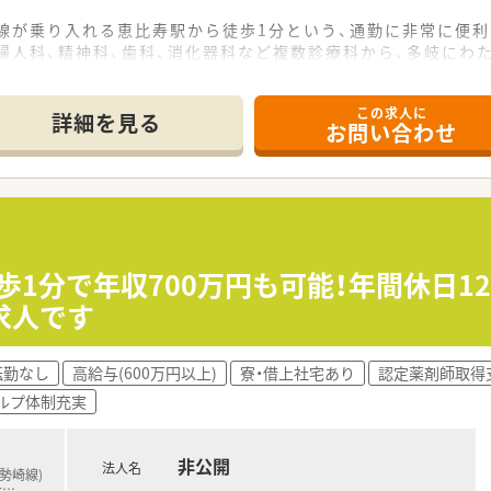
谷線が乗り入れる恵比寿駅から徒歩1分という、通勤に非常に便
婦人科、精神科、歯科、消化器科など複数診療科から、多岐にわ
配置は適正に保たれており、さらに薬剤師の3倍もの店舗スタッ
この求人に
詳細を見る
お問い合わせ
て】
であり、体制強化とより質の高い医療サービス提供を目指して新
方や在宅業務の経験がある方はもちろん、経営的な視点を持って
るため、コミュニケーション能力が高く「愛をもって医療に貢献
鋭の機械導入により業務効率化が進んでおり、薬剤師が本来の専
歩1分で年収700万円も可能！年間休日1
求人です
が中心となって活躍しており、経営陣の多くが薬剤師出身である
セントを超えるなど、性別を問わずライフイベントを大切にしな
転勤なし
高給与(600万円以上)
寮・借上社宅あり
認定薬剤師取得
ルプ体制充実
第2新卒の方も多く入社しており、充実した研修制度を活用して
魅力を感じ、店舗経営の視点を持ちながら収益意識を高く持っ
非公開
行を楽しむなど、仕事のオンとオフをしっかりと切り替えてリフ
法人名
伊勢崎線)
千
…