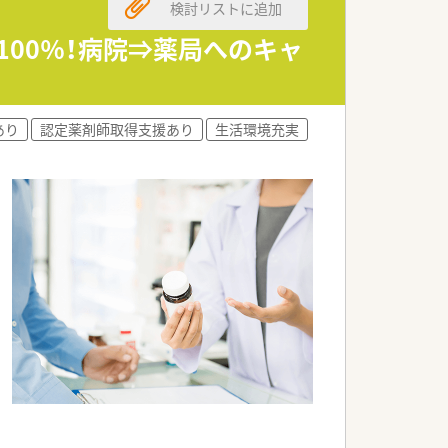
検討リストに追加
100％！病院⇒薬局へのキャ
（日本の女性管理職平均12％）と長期で
受け持ちますが、他のチームメンバーがサ
あり
認定薬剤師取得支援あり
生活環境充実