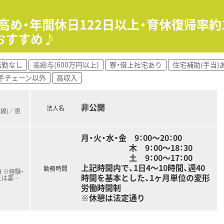
高め・年間休日122日以上・育休復帰率約
が働きやすい環境が整っています。女性リーダー比率は50％強
おすすめ♪
体で協力しながら治験を進めていく会社です。1人3～5施設を
くことができるため、負担なく仕事ができます
転勤なし
高給与(600万円以上)
寮・借上社宅あり
住宅補助(手当)
手チェーン以外
高収入
非公開
法人名
京線)／恵
月・火・水・金 9：00～20：00
木 9：00～18：30
土 9：00～17：00
上記時間内で、1日4～10時間、週40
勤務時間
 ※経験・
時間を基本とした、1ヶ月単位の変形
上は薬
…
労働時間制
※休憩は法定通り