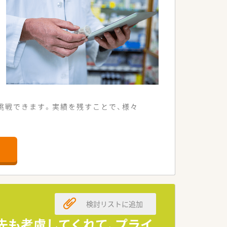
挑戦できます。実績を残すことで、様々
です。
です。
ません。
す。
検討リストに追加
です。
す。
属先も考慮してくれて、プライ