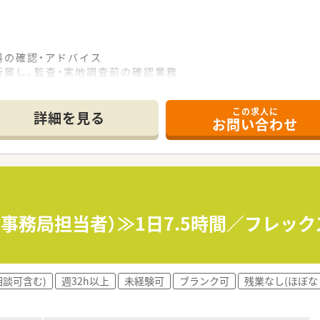
料の確認・アドバイス
属し、監査・実地調査前の確認業務
発生時の要因分析と対応策提案企画・マニュアル作りなどの品質
この求人に
スへの出張
詳細を見る
お問い合わせ
憩60分）より1日7.5時間のフレックスタイム制での勤務です。
針の為、負担も少なくメンバーに相談しながら業務を進められる
験事務局担当者）≫1日7.5時間／フレ
で出張などの休日出勤時の振休取得はもちろんございます。
のグループ企業。社内システムも充実しており、外出しながらも
相談可含む)
週32h以上
未経験可
ブランク可
残業なし(ほぼな
入社時研修は6週間をかけ基礎から実務面まで幅広く学習できま
が働きやすい環境が整っています。
本の女性管理職平均12％）と長期で活躍できる企業です。