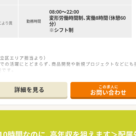
08:00～22:00
変形労働時間制、実働8時間（休憩60
勤務時間
分）
により異
※シフト制
立区エリア担当より）
舗での活躍にとどまらず、商品開発や新規プロジェクトなどにも
能です。
------------＊
この求人に
駅から徒歩で約1分という非常に好立地な場所に構えている店舗
詳細を見る
お問い合わせ
となっており、通勤や買い物のついでに立ち寄りやすいのが特徴
みを取り扱うドラッグストアであり、処方箋の受付業務はあり
22日以上となり、しっかりと身体を休めながら無理なく働けま
ており、日々の業務時間をバランスよく調整しながら就業が可能
休暇を取得しており、プライベートの時間も大切にできる環境で
月10時間なのに、高年収を狙えます＞配