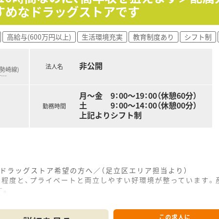
すめなドラッグストアです
するOTC医薬品のカウンセリング販売や商品管理を担当してい
や体調不良を詳しくヒアリングし、最適な医薬品の提案を行いま
高給与(600万円以上)
生活環境充実
教育制度あり
シフト制
の健康維持に関するアドバイスなど、専門知識を活かした相談に
非公開
法人名
しくあり続けるために、信頼される店舗づくりを目指す大手チェ
伊勢崎線)
千
…
、という経営理念を掲げており、常にお客様第一の視点を大切に
を満たしているため、厚生労働大臣よりえるぼしの最高位認定を
月～金 9：00～19：00（休憩60分）
土 9：00～14：00（休憩00分）
勤務時間
上記よりシフト制
ドラッグストア希望の方へ／（足立区エリア担当より）
時間程度と、プライベートと両立しやすい好環境が整っています
す。
------------＊
この求人に