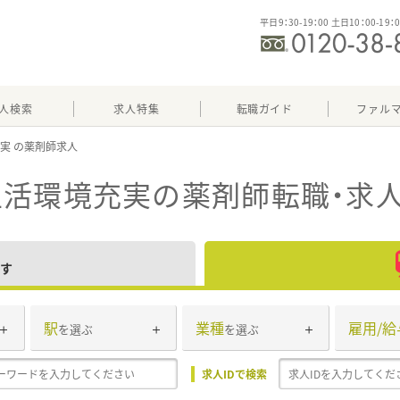
平日9：30-19：00 土日10：00-19：
人検索
求人特集
転職ガイド
ファル
充実
生活環境充実
の薬剤師転職・求
す
駅
業種
雇用/給
を選ぶ
を選ぶ
求人IDで検索