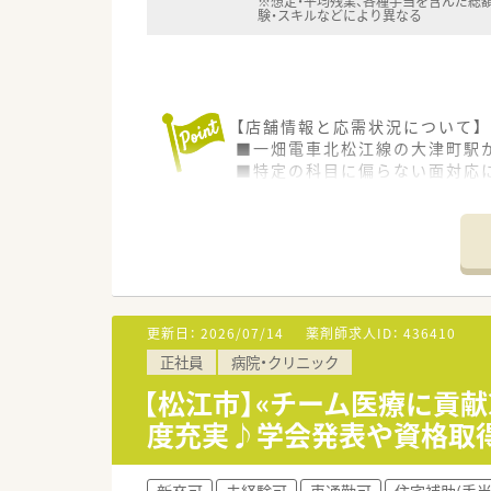
※想定・平均残業、各種手当を含んだ総
験・スキルなどにより異なる
【店舗情報と応需状況について】
■一畑電車北松江線の大津町駅
■特定の科目に偏らない面対応に
■現在は若手社長が管理薬剤師
【募集背景と求める人物像につい
■処方箋枚数の増加と将来的な
■50歳までの方を幅広く受け
■ご自身の条件ばかりを主張す
更新日：
2026/07/14
薬剤師求人ID：
436410
【想定される業務内容】
正社員
病院・クリニック
■保険調剤業務をメインに、処
■無菌調剤室であるクリーンベ
【松江市】«チーム医療に貢
■健康サポート薬局として、地
度充実♪学会発表や資格取
【職場環境と雰囲気】
■来局される地域の患者様がゆ
新卒可
未経験可
車通勤可
住宅補助(手当