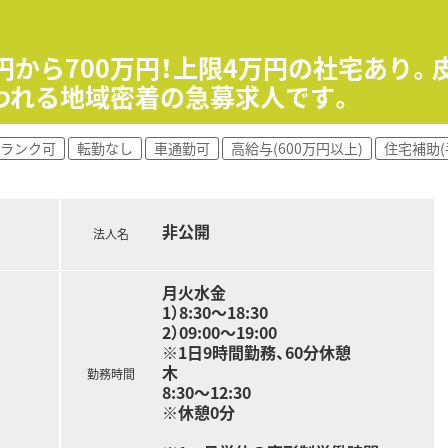
など
万円から700万円！上限4万円の社宅あり
われる地域密着の急募求人です。
グルーブ会社です。
めになります。オンオフ分けて働くことの出来る環境です。
も高く、長期就業が叶う環境です
ランク可
転勤なし
車通勤可
高給与(600万円以上)
住宅補助(
をモットーにしております。
局』を目指しております。
、薬剤師さんは薬剤師業務に専念できます。
から応援者がきます。
非公開
法人名
の方
月火水金
ご就業されたい方
1）8:30～18:30
2）09:00～19:00
い！
※1日9時間勤務、60分休憩
木
勤務時間
8:30～12:30
※休憩0分