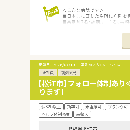
＜こんな病院です＞
■日本海に面した場所に病院を
■薬剤師3名・調剤助手1名、事
＜業務内容＞
■業務内容は調剤業務・薬品管理
■外来患者様は院外処方になり
＜研修制度＞
■現場の先輩薬剤師より指導を
更新日：
2026/07/10
薬剤師求人ID：
172514
正社員
調剤薬局
＜その他＞
■赴任費用として県内の方には3
【松江市】フォロー体制あり
ります！
＜法人特徴＞
■開院60年以上でエリア内で
る医療を手がけております。
週32h以上
新卒可
未経験可
ブランク可
■地域でも有数の規模を誇る病
ヘルプ体制充実
高収入
の医療を提供できるようにして
■法人として総合医療や保険、
島根県 松江市