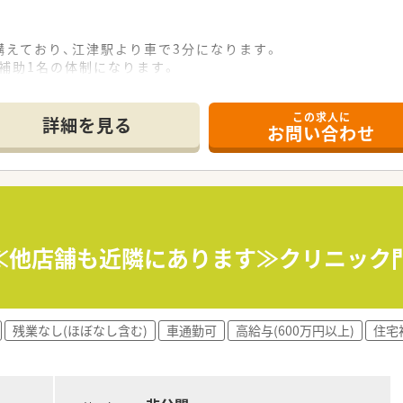
構えており、江津駅より車で3分になります。
務補助1名の体制になります。
この求人に
・病棟業務・持参薬管理・カンファレンス・ＤＩ業務等を行って
詳細を見る
お問い合わせ
ますので入院患者様のご対応をおこなっていただきます。
受けて頂きます。
0万円（江津市を除く）、県外の方には50万円の支援金制度がご
≪他店舗も近隣にあります≫クリニック
唯一の公的医療機関として救急患者は元より急性期から回復期を
残業なし(ほぼなし含む)
車通勤可
高給与(600万円以上)
住宅
院で、幅広い科目にも対応をしており地域の方へ予防・診断・治
おります。
福祉事業サービスを行っております。