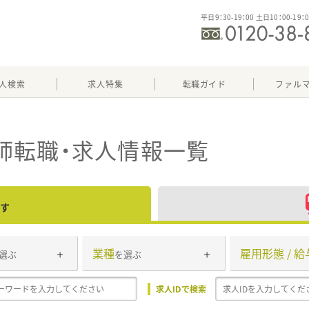
平日9：30-19：00 土日10：00-19：
人検索
求人特集
転職ガイド
ファル
師転職・求人情報一覧
す
業種
雇用形態 / 給
選ぶ
を選ぶ
求人IDで検索