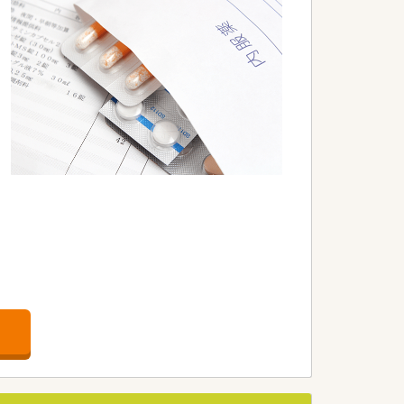
包機（ユヤマ・ユニバーサルカセット有