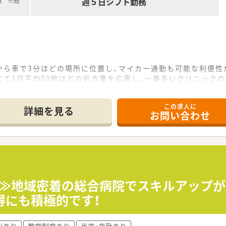
週５日シフト勤務
額 ※経
から車で3分ほどの場所に位置し、マイカー通勤も可能な利便性
て1日平均50枚ほどの処方箋を応需し、一番多いクリニックの
として事務スタッフ3名と運営していますが、人員を強化するた
この求人に
て】
詳細を見る
お問い合わせ
多店舗展開を見据えた組織強化のための定期採用であり、新た
入れており、実務経験者はもちろん調剤未経験の方やブランクが
るのではなく、相手の立場を思いやることができる協調性のあ
方箋に基づいた正確な監査や丁寧な服薬指導、徹底した薬歴管理
ンチを活用した高度な調剤業務や、施設や居宅への在宅訪問にも
献≫地域密着の総合病院でスキルアップ
域の方々への健康相談やサプリメントの適切なアドバイスなど
得にも積極的です！
ったりとくつろげる空間作りを大切にしており、店舗内は非常
)あり
教育制度あり
当直・夜勤あり