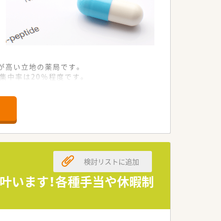
が高い立地の薬局です。
集中率は20％程度です。
め薬剤師を増員募集します。
に共に働く仲間を急募します。
ある方からのご応募も歓迎です。
る薬剤師の方を求めています。
検討リストに追加
といった業務全般を担当します。
携わり幅広いスキルを習得します。
が叶います！各種手当や休暇制
の対人業務にも積極的に取り組みます。
に広々として開放感のある雰囲気です。