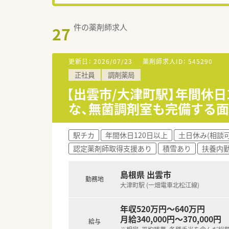
件の薬剤師求人
27
更新日：
2026/07/23
薬剤師求人ID：
545290
正社員
調剤薬局
【出雲市/大津町駅】年間休日
な、無菌調剤室も完備する
駅チカ
年間休日120日以上
土日休み(相談可
認定薬剤師取得支援あり
積雪あり
扶養内勤
島根県 出雲市
勤務地
大津町駅 (一畑電車北松江線)
年収520万円～640万円
月給340,000円～370,000円
給与