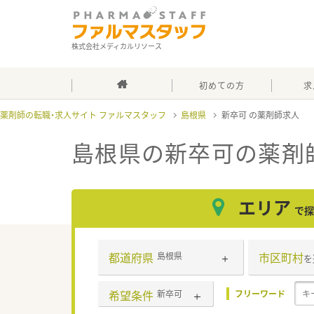
株式会社メディカルリソース
初めての方
求
薬剤師の転職・求人サイト ファルマスタッフ
島根県
新卒可
島根県の新卒可
の薬剤
エリア
で探
都道府県
市区町村
島根県
を
希望条件
新卒可
フリーワード