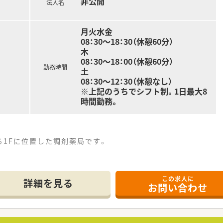
非公開
法人名
就業希望の方
てみたい方
月火水金
08：30～18：30（休憩60分）
木
08：30～18：00（休憩60分）
勤務時間
土
08：30～12：30（休憩なし）
※上記のうちでシフト制。1日最大8
時間勤務。
1Fに位置した調剤薬局です。
。
在籍しています。
この求人に
詳細を見る
お問い合わせ
設置されています。）,散剤監査システム、カセット付き自動分