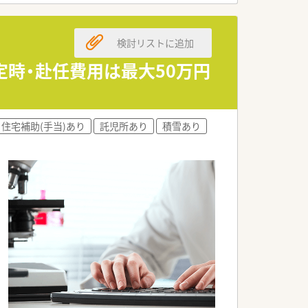
検討リストに追加
定時・赴任費用は最大50万円
住宅補助(手当)あり
託児所あり
積雪あり