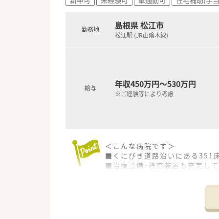
■ストレスなくスムーズに業務
■大手での勤務経験を持つ30
島根県 松江市
勤務地
松江駅 (JR山陰本線)
年収450万円～530万円
給与
※ご経験等により考慮
＜こんな病院です＞
■くにびき道路沿いにある351
■治療設備・検査装置も充実し
■デイサービスや地域連携室も
＜設備も充実＞
■ICU、手術室、人工透析室もあ