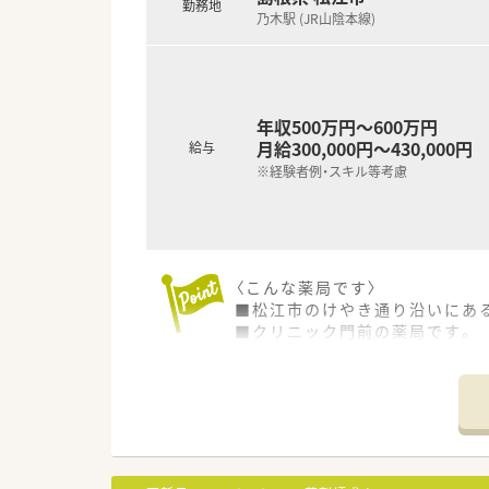
勤務地
＜こんな方にもおすすめ＞
乃木駅 (JR山陰本線)
■福利厚生が充実している所で
■病院にて様々な業務に携わっ
などなどお問い合わせお待ち
年収500万円～600万円
月給300,000円～430,000円
給与
※経験者例・スキル等考慮
〈こんな薬局です〉
■松江市のけやき通り沿いにある
■クリニック門前の薬局です。
■呼吸器科, 内科, 婦人科メイン
■薬剤師正社員1名、パート1名
■調剤設備充実しています。
薬歴（メルフィン・店舗内に2台
り）
〈業務内容〉