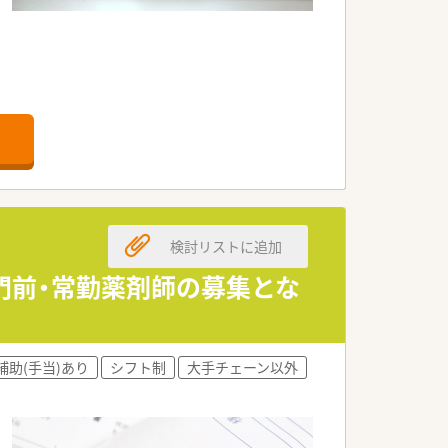
いただきます。
検討リストに追加
ざいます。（但し条件等あり）
門前・常勤薬剤師の募集とな
経て慢性期まですべてのステージにおけ
補助(手当)あり
シフト制
大手チェーン以外
療の一貫した医療体制を整え、安心と信頼