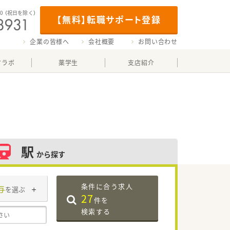
00
（祝日を除く）
【無料】転職サポート登録
企業の皆様へ
会社概要
お問い合わせ
マラボ
薬学生
支店紹介
駅
から探す
条件に合う求人
与
を選ぶ
27
件を
検索する