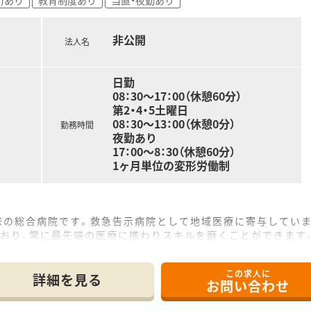
に打ち込める効率的な動線が確保されており、スタッフが快適に
代の社長と3名の事務スタッフがしっかりと連携し、お互いに協
非公開
法人名
日勤
08：30～17：00（休憩60分）
第2・4・5土曜日
08：30～13：00（休憩0分）
勤務時間
夜勤あり
17：00～8：30（休憩60分）
1ヶ月単位の変形労働制
床の総合病院です。救急告示病院として地域医療に寄与してい
ており、常に最先端の医療に携わりスキルを磨くことができます
設置されており、地域の方の健康に寄与することはもちろんチ
この求人に
詳細を見る
お問い合わせ
る病院です。