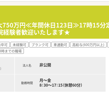
導、薬剤情報の提供、病棟業務など
750万円≪年間休日123日≫17時15分
受けて頂きます。
院経験者歓迎いたします★
磨きたい方
新卒可
未経験可
ブランク可
車通勤可
高給与(600万円以上)
と働きたい方
18時までの職場
非公開
法人名
)
月～金
勤務時間
8：30～17：15（休憩60分）