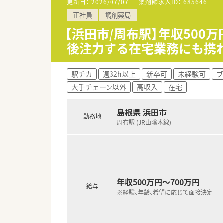
更新日：
2026/07/07
薬剤師求人ID：
685646
■処方箋枚数：40～50枚/日
正社員
調剤薬局
■調剤・投薬・服薬指導・OTC 
【浜田市/周布駅】年収500
〈法人概要〉
後注力する在宅業務にも携
■首都圏を中心に26店舗展開の
■有給取得率は70％以上と高
■アットホームな社風で定着率
駅チカ
週32h以上
新卒可
未経験可
ブ
■『医療を通じて』社会貢献する
大手チェーン以外
高収入
在宅
■地域に根付いた『かかりつけ薬
■調剤事務のサポートが手厚く
■人員不足している場合は関東
島根県 浜田市
勤務地
周布駅 (JR山陰本線)
〈こんな方にもおススメ〉
■残業時間少ない店舗をお探し
■定着率の高い薬局で安心して
などお気軽にお問い合わせくださ
年収500万円～700万円
給与
※経験、年齢、希望に応じて面接決定