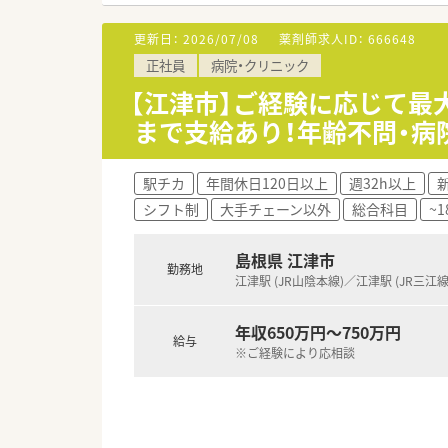
＜業務内容＞
■処方箋による調剤業務、服薬指
更新日：
2026/07/08
薬剤師求人ID：
666648
■総合科目を診療しています。
正社員
病院・クリニック
＜研修制度＞
【江津市】ご経験に応じて最大
■現場の先輩薬剤師より指導を
まで支給あり！年齢不問・病
＜こんな方にもオススメ＞
■救急告示病院で常にスキルを
駅チカ
年間休日120日以上
週32h以上
■異動がなく1か所でしっかり
シフト制
大手チェーン以外
総合科目
~
■調剤経験のない方
島根県 江津市
勤務地
江津駅 (JR山陰本線)／江津駅 (JR三江線
年収650万円～750万円
給与
※ご経験により応相談