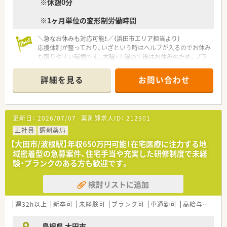
※休憩0分
※1ヶ月単位の変形制労働時間
＼急なお休みも対応可能！／（浜田市エリア担当より）
応援体制が整っており、いざという時はヘルプが入るのでお休み
も取りやすい環境です。木曜・土曜の午後はお休みのため、プラ
イベートの予定もしっかり立てられますよ。
＊------------------------------------------＊
詳細を見る
お問い合わせ
【店舗情報と応需状況について】
■周布駅から徒歩で3分ほどの場所に位置しており、毎日の通勤
にも非常に便利なアクセス環境が整っている店舗です。
更新日：
2026/07/07
薬剤師求人ID：
212901
■内科を中心に皮膚科や小児科の処方箋も応需しており、専門性
の高い疾患に関する知識を幅広く深めることができます。
正社員
調剤薬局
■今後は居宅の患者様に向けた在宅業務にも注力していく予定
【大田市/波根駅】年収650万円可能！在宅医療に注力する地
であり、地域医療に深く貢献できるやりがいのある環境です。
域密着型の急募案件、住宅手当や充実した研修制度で未経
験・ブランクのある方も歓迎です。
【法人特徴について】
■50年以上の長い歴史を持ち、県内に複数の店舗を展開しなが
検討リストに追加
ら地域に根ざした安定した経営を続けている企業です。
■健康と安全を第一に考え、地域の皆様から信頼されるかかりつ
け薬局を目指して日々きめ細やかな対応を行っています。
週32h以上
新卒可
未経験可
ブランク可
車通勤可
高給与(600万円以上)
■協調性と社員間のコミュニケーションを非常に大切にしてお
り、全員で助け合いながら業務を進める温かい社風です。
島根県 大田市