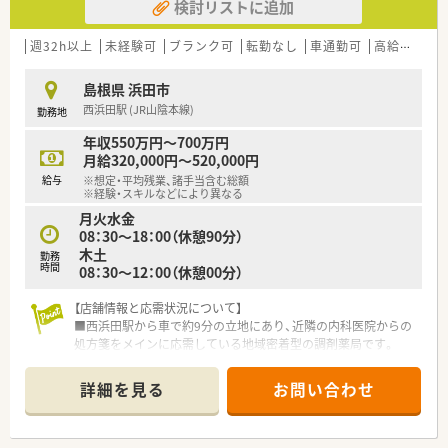
検討リストに追加
■店舗の管理薬剤師だけではなく、統括薬局長、地区長とステッ
プアップを目指す事が可能です。
■キャリアパスも多種多様に用意されており、自分にあったキャ
週32h以上
未経験可
ブランク可
転勤なし
車通勤可
高給与(600万円以上)
リアパスを選択することも可能です。
■夏季と冬季に連続休暇（有給の取得率向上）を推進する制度を
島根県 浜田市
導入しており、有給消化を含めると
西浜田駅 (JR山陰本線)
勤務地
実質年間休日120日以上の休日がありプライベートな時間をし
っかりと確保する事が可能です。
年収550万円～700万円
■育休の復帰率は97.6％という高水準を保っております。
月給320,000円～520,000円
給与
※想定・平均残業、諸手当含む総額
【こんな方におススメ】
※経験・スキルなどにより異なる
■OTC薬品の販売にも携わりたい方
月火水金
■パートでの勤務を希望の方
08：30～18：00（休憩90分）
などなどお問い合わせお待ちしております♪
木土
勤務
時間
08：30～12：00（休憩00分）
【店舗情報と応需状況について】
■西浜田駅から車で約9分の立地にあり、近隣の内科医院からの
処方箋をメインに応需している地域密着型の調剤薬局です。
■内科に加えて呼吸器科や小児科の処方箋も受け付けており、幅
広い年齢層の患者様に対応できる薬学的知識が身につきます。
詳細を見る
お問い合わせ
■1日あたりの処方箋枚数は40枚程度と落ち着いており、薬剤師
1名と事務員2名の体制で協力しながら業務を進めています。