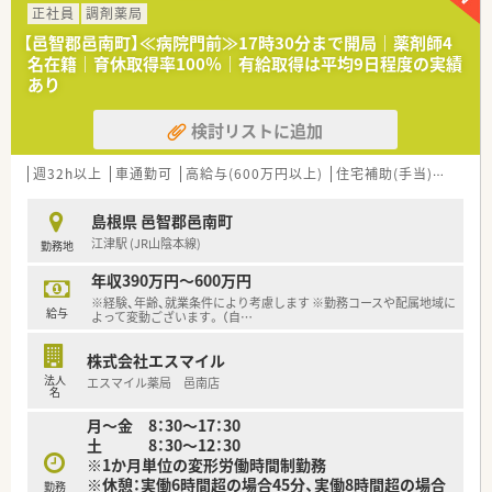
■現場の先輩薬剤師より指導を受けて頂きます。
正社員
調剤薬局
【邑智郡邑南町】≪病院門前≫17時30分まで開局｜薬剤師4
＜法人特徴＞
名在籍｜育休取得率100％｜有給取得は平均9日程度の実績
■島根県で2店舗展開している薬局で大手薬局のグループ企業に
あり
なります。
■グループとしては、調剤薬局運営・臨床検査・IT・流通事業など、
検討リストに追加
約50社もの企業から成り立っているグループ会社となります。
■ピラミッド型の組織ではなく、役職関係なくフラットに意見交
換が出来る組織運営を行っているのでトップダウンではなくみ
週32h以上
車通勤可
高給与(600万円以上)
住宅補助(手当)あり
認
んなで考え・みんなで行動する方針なので遣り甲斐をもって働く
事が可能です。
島根県 邑智郡邑南町
■急なお休みがあっても、代表含めた経営層の方が応援に快く入
江津駅 (JR山陰本線)
勤務地
ってくださる環境です。
■どの企業よりも最短で取締役になる事が可能で、自分から手を
年収390万円～600万円
挙げれば色んな仕事をする事が可能です。
※経験、年齢、就業条件により考慮します ※勤務コースや配属地域に
■新卒採用、中途採用、店舗開発、MA、OTC担当等などの薬剤師
給与
よって変動ございます。 （自
…
＋αの仕事を学ぶことができ、挑戦することも出来ます。
もちろん患者さんと向き合いながら仕事を行える環境もござい
株式会社エスマイル
ますので、地域の薬剤師さんとして活躍できる環境もございま
法人
エスマイル薬局 邑南店
す。
名
■30代の方で役員になられた方も多数輩出（30代前半で子会社
月～金 8：30～17：30
の社長として活躍している方もいます）モチベーション･積極性
土 8：30～12：30
のある方に対して、キャリアポジションは多数ございます。
※1か月単位の変形労働時間制勤務
■シフトに関しては公休日を確定しての働き方になるので、決ま
※休憩：実働6時間超の場合45分、実働8時間超の場合
った曜日がお休みとなりますので、予定も立てやすいシフト組と
勤務