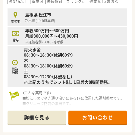
ることなく自分のペースで業務が可能です。
週32h以上
新卒可
未経験可
ブランク可
残業なし(ほぼなし含む)
■始業前の準備時間も10分単位で残業代としてカウントされる
など、労務管理が徹底されたホワイトな企業です。
島根県 松江市
乃木駅 (JR山陰本線)
勤務地
【求人情報について】
■ご経験やスキルを考慮し、年収560万円から750万円までの高
年収500万円～600万円
水準な給与設定でご相談が可能となっております。
月給300,000円～430,000円
■年間休日は120日以上としっかりと確保されており、仕事とプ
給与
※経験者例・スキル等考慮
ライベートのメリハリをつけて働ける環境です。
月火水金
■地域手当や住宅手当など各種手当が非常に充実しており、安定
08：30～18：30（休憩60分）
した収入を得ながら長く勤務いただけます。
木
08：30～18：00（休憩60分）
【職場環境と雰囲気】
勤務
土
■店舗は十字路に面した大きく綺麗な建物であり、広々とした駐
時間
08：30～12：30（休憩なし）
車場やバックヤードも完備されている環境です。
※上記のうちでシフト制。1日最大8時間勤務。
■従業員同士のコミュニケーションを大切にしており、穏やかで
話しやすいスタッフが揃っている温かい職場です。
〈こんな薬局です〉
■トップダウンではないため現場の意見が尊重されやすく、ギス
■松江市のけやき通り沿いにある1Fに位置した調剤薬局です。
ギスした雰囲気のない働きやすい店舗となります。
■クリニック門前の薬局です。
■呼吸器科, 内科, 婦人科メイン。
■薬剤師正社員1名、パート1名在籍しています。
詳細を見る
お問い合わせ
■調剤設備充実しています。
薬歴（メルフィン・店舗内に2台設置されています。）,散剤監査
システム、カセット付き自動分包機（ユヤマ・ユニバーサルカセッ