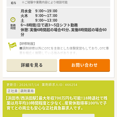
気になる方はお気軽にお問い合わせください！
心して勤務する事が出来ます。
※ご経験や業務内容により相談可能
給与
■監査等をしっかりと行う事が出来る環境となり過誤率は驚異
月水金 9：00～19：00
の0.0031％前後！となっています。
火木 9：00～17：00
■店舗の管理薬剤師だけではなく、統括薬局長、地区長とステッ
土 9：00～13：00
プアップを目指す事が可能です。
6～8時間/日で週3～5日シフト勤務
■キャリアパスも多種多様に用意されており、自分にあったキャ
勤務
時間
休憩：実働6時間超の場合45分、実働8時間超の場合60
リアパスを選択することも可能です。
分
■「敷地内薬局･医療モール･門前薬局」と様々な薬局を経験する
事出来るのも魅力の1つです。
【研修制度】
■夏季と冬季に連続休暇（有給の取得率向上）を推進する制度を
■調剤研修以外にOTCを主体とした体験実習もしており、OTC事
導入しており、有給消化を含めると
業を幅広く展開している強みがあります。
実質年間休日120日以上の休日がありプライベートな時間をし
■現場では面分業で多くの処方箋に触れる機会があり、薬剤師と
っかりと確保する事が可能です。
して大きく成長できる環境があります。
■時短制度あり！業界内で最長クラスです。
詳細を見る
お問い合わせ
■育休の復帰率は97.6％という高水準を保っております。
【法人概要】
■地域密着化、店舗作業の効率化、業態・立地ごとの店舗フォー
【こんな方におススメ】
マットの最適化などを推進し、
■OTC薬品の販売にも携わりたい方
更新日：
2026/07/14
薬剤師求人ID：
466254
地域のお客様により一層ご支持いただける店舗づくりを目指し
■安定した企業体制！充実した福利厚生の企業で働きたい方！
ている企業です。
正社員
調剤薬局
などなどお問い合わせお待ちしております♪
■全国に1,300店舗以上出店しており調剤事業を中心に、OTC･
【浜田市/西浜田駅】最大年収700万円も可能！18時退社で残
在宅医療･訪問介護など、
業は月平均10時間程度と少なく、産育休取得率100％で子
ヘルスケアに関わる幅広い事業を展開しています。
育てとの両立も安心な正社員急募求人です。
■監査等をしっかりと行う事が出来る環境となり過誤率は驚異
の0.0031％前後！となっています。