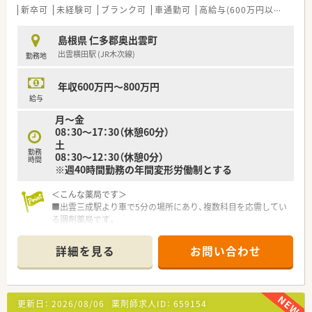
新卒可
未経験可
ブランク可
車通勤可
高給与(600万円以上)
認
島根県 仁多郡奥出雲町
出雲横田駅 (JR木次線)
勤務地
年収600万円～800万円
給与
月～金
08：30～17：30（休憩60分）
土
勤務
08：30～12：30（休憩0分）
時間
※週40時間勤務の年間変形労働制とする
＜こんな薬局です＞
■出雲三成駅より車で5分の場所にあり、複数科目を応需してい
る調剤薬局です。
■人員体制は薬剤師3名体制になります。
詳細を見る
お問い合わせ
＜業務内容＞
■門前病院より複数の科目を応需しています。
■処方箋枚数は約76枚/日です。
更新日：
2026/08/06
薬剤師求人ID：
659154
＜研修制度＞