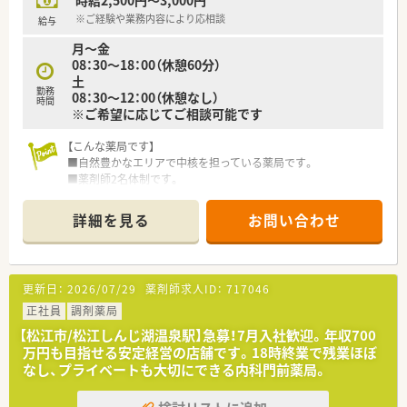
時給2,500円～3,000円
などお気軽にお問い合わせください！
※ご経験や業務内容により応相談
給与
月～金
08：30～18：00（休憩60分）
土
勤務
08：30～12：00（休憩なし）
時間
※ご希望に応じてご相談可能です
【こんな薬局です】
■自然豊かなエリアで中核を担っている薬局です。
■薬剤師2名体制です。
【業務内容】
詳細を見る
お問い合わせ
■単科ではなく、複数の科目を受けております。
■1日60～70枚を応需しております。
【法人概要】
更新日：
2026/07/29
薬剤師求人ID：
717046
■平成7年に法人設立されました。
■広島県・島根県を中心にグループ合わせて3店舗展開していま
正社員
調剤薬局
す。
【松江市/松江しんじ湖温泉駅】急募！7月入社歓迎。年収700
■病院・診療所門前からクリニック門前まで幅広く対応されてい
万円も目指せる安定経営の店舗です。18時終業で残業ほぼ
ます。
なし、プライベートも大切にできる内科門前薬局。
■ベテラン薬剤師が多く在籍されています。
■従業員一人ひとりが“会社の代表である”責任と誇りを持ち、常