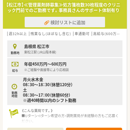
ん、これから専門性を磨きたい意欲的な方を広く募集していま
【松江市】≪管理薬剤師募集≫処方箋枚数30枚程度のクリニ
す。
ック門前でのご勤務です。事務員さんのサポート体制有り
■職歴が5社以内の方で、地域医療への貢献にやりがいを感じ、
在宅業務にも前向きに取り組んでいただける方を求めていま
検討リストに追加
す。
■新卒や調剤未経験、ブランクがある方でも、基礎から学び直し
たいという熱意があれば、年齢を問わず歓迎される職場環境で
週32h以上
残業なし(ほぼなし含む)
車通勤可
高給与(600万円以上)
す。
島根県 松江市
【求人情報について】
東松江駅 (JR山陰本線)
勤務地
■想定年収は480万円から650万円の年俸制となっており、決算
時には利益分配金としてインセンティブが支給される場合もあ
年収450万円～600万円
ります。
■転居を伴う入職を希望される場合には住宅手当の相談も可能
※ご経験や面接等により応相談
給与
であり、遠方からの転職者に対しても手厚いサポート体制を整え
月火水木金
ています。
08：30～18：30（休憩120分）
■昇給は年1回実施されており、日々の努力や成長がしっかりと
土
給与に反映される仕組みが構築されているため、やりがいがあり
勤務
08：30～17：00（休憩60分）
ます。
時間
※週40時間以内のシフト勤務
《こんな薬局です。》
■Uターン・Iターン希望の方・調剤薬局が未経験の方もご応募く
ださい。
■9号線から一本中に入った立地の薬局です。