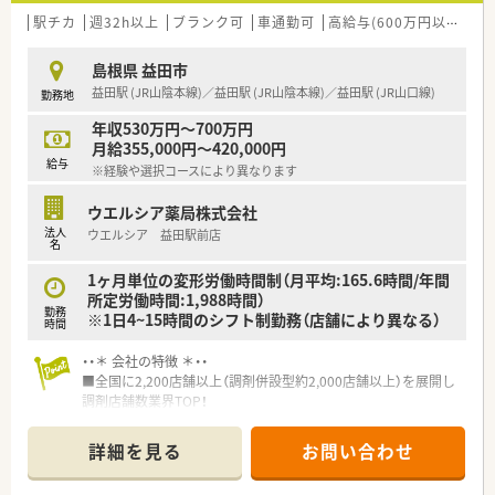
松江市内にて病院門前～クリニック門前まで3店舗展開してい
駅チカ
週32h以上
ブランク可
車通勤可
高給与(600万円以上)
寮
ます。
■小規模な調剤薬局で闊達に経営層と意見交換をしたい方
経営層の方は店舗間においての薬の配達など、積極的に関わり
島根県 益田市
を持たれています。
益田駅 (JR山陰本線)／益田駅 (JR山陰本線)／益田駅 (JR山口線)
勤務地
■定着率の高い職場で働きたい方
有給休暇利用を推進させており、働きやすい環境です。
年収530万円～700万円
月給355,000円～420,000円
給与
※経験や選択コースにより異なります
ウエルシア薬局株式会社
法人
ウエルシア 益田駅前店
名
1ヶ月単位の変形労働時間制（月平均:165.6時間/年間
所定労働時間:1,988時間）
勤務
※1日4~15時間のシフト制勤務（店舗により異なる）
時間
・・＊ 会社の特徴 ＊・・
■全国に2,200店舗以上（調剤併設型約2,000店舗以上）を展開し
調剤店舗数業界TOP！
■店舗拡大に伴いキャリアアップできるポジションが多数あり！
頑張り次第で高給与も可能！
詳細を見る
お問い合わせ
■経験や勤務コースによりますが、経験の少ない方でも500万前
半スタートと業界TOP水準！