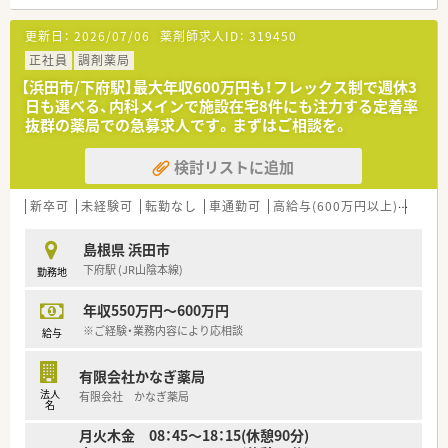
■職種や職域に合わせ、豊富な社内研修や外部組織と連携した研
修を用意されています
更新日：
2026/07/06
薬剤師求人ID：
319450
■薬剤師が中心の会社だからこそ活躍できるキャリアパスが多
種多様に用意されています。
正社員
調剤薬局
■店舗拡大に伴い、エリアマネジャーや営業部長等のマネジメン
【浜田市/下府駅】最大年収600万円も！フレックス制で週休3
トのポジションも増えます。
日も選べる、内科メインで施設在宅8件にも注力する定着率
■在宅や教育等の専門性を活かせるスペシャリストを目指すこ
抜群の薬局での急募求人です。まずはご相談を。
とも可能です。
■その他にも、管理部門や商品部門等の本社スタッフなど活動領
検討リストに追加
域は多種多様です。
■在宅実施店舗は年々増加しており、在宅医療へもしっかりと関
わる事ができます。
新卒可
未経験可
転勤なし
車通勤可
高給与(600万円以上)
住宅補
■育児休暇は3歳まで取得が可能で、時短制度は小学5年生まで
時短勤務ができるよう変更予定です。
島根県 浜田市
■年間休日が120日とワークライフバランスが整っています
下府駅 (JR山陰本線)
勤務地
■日用品から常備薬まで、従業員割引制度など嬉しいメリットも
たくさんあります！
年収550万円～600万円
※ご経験・業務内容により応相談
給与
有限会社かなぎ薬局
法人
有限会社 かなぎ薬局
名
月火木金 08：45～18：15(休憩90分)