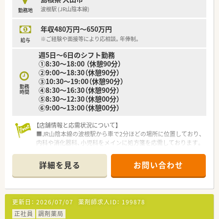
波根駅 (JR山陰本線)
勤務地
【職場環境と雰囲気】
■調剤室はゆとりのある広さが確保されており、2階には畳敷き
年収480万円～650万円
の広い休憩室があるためしっかりとリラックスできます。
■店舗には2名の薬剤師と2名の医療事務が配置されており、で
※ご経験や面接等により応相談。年俸制。
給与
きる限り2名体制で監査を行える安全な環境です。
週5日～6日のシフト勤務
■ミスや失敗が発生した際には個人を責めるのではなく、全社で
①8:30～18:00 （休憩90分）
事例を共有して全員で改善策を考える前向きな職場です。
②9:00～18:30（休憩90分）
③10:30～19:00（休憩90分）
【こんな方が活躍中】
勤務
④8:30～16:30（休憩90分）
■県外から転居して入社された若手から中堅層のスタッフが多
時間
⑤8:30～12:30（休憩00分）
く在籍しており、新しい土地でも和気あいあいと活躍中です。
⑥9:00～13:00（休憩00分）
■礼儀や言葉遣いを大切にしながら、患者様や門前の医師と良好
な信頼関係を築いて日々の業務に取り組む方が活躍していま
【店舗情報と応需状況について】
す。
■JR山陰本線の波根駅から車で2分ほどの場所に位置しており、
■門前クリニックの診療スタイルに合わせて、午前中からお昼時
内科や消化器科、小児科をメインに処方箋を応需しております。
にかけての忙しい時間帯もテキパキと対応できる方が活躍中で
■処方箋枚数は1日平均約100枚となっており、薬剤師常勤3名と
す。
事務員2名の体制で、地域住民の健康を支える役割を担っていま
詳細を見る
お問い合わせ
す。
■近隣の医院を中心に幅広い年齢層の患者様が来局され、処方内
容も内科疾患から小児科まで多岐にわたるのが特徴です。
更新日：
2026/07/07
薬剤師求人ID：
199878
【募集背景と求める人物像について】
■欠員補充に伴う急募の案件となっており、即戦力の方はもちろ
正社員
調剤薬局