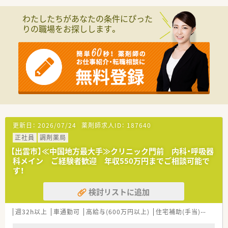
ます。
わたしたちがあなたの条件にぴった
【募集背景と求める人物像について】
りの職場をお探しします。
■欠員補充に伴う急募案件となっており、特に30代から40代の
調剤経験がある即戦力の方を優先して採用したいと考えていま
す。
■周囲との協調性を大切にしながら円滑なコミュニケーション
を図り、礼儀正しく丁寧な言葉遣いで対応できる方を求めていま
す。
■会社全体で若手からベテランまで幅広く活躍していますが、今
回は組織のバランスを考慮して経験豊かな世代の採用を重視し
ています。
【法人特徴について】
更新日：
2026/07/24
薬剤師求人ID：
187640
■島根県内に6店舗の調剤薬局を展開しており、50年以上の歴史
正社員
調剤薬局
を誇る地域密着型の安定した経営基盤を持つ地元の優良企業で
す。
【出雲市】≪中国地方最大手≫クリニック門前 内科・呼吸器
■地域の皆様から「かかりつけ薬局」として厚い信頼を寄せられ
科メイン ご経験者歓迎 年収550万円までご相談可能で
ており、住民一人ひとりの健康を支える役割を担い続けていま
す！
す。
■ミスが発生した際には全社員で情報を共有し、全員で再発防止
検討リストに追加
策を考えるという、個人の責任に帰さない改善文化が根付いてい
ます。
週32h以上
車通勤可
高給与(600万円以上)
住宅補助(手当)あり
認
【求人情報について】