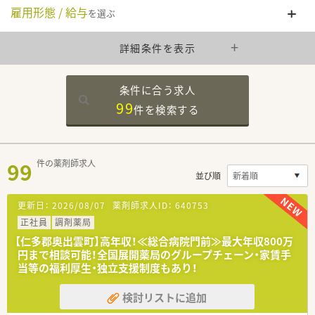
雇用形態 / 給与
を選ぶ
詳細条件を表示
条件に合う求人
99
件を
検索する
99
件の薬剤師求人
並び順
更新日：
2026/08/07
薬剤師求人ID：
640753
正社員
調剤薬局
【仁多郡奥出雲町】高年収！≪総合病院門前≫最大年収800万
円まで相談可能！全国展開薬局のグループチェーン・家賃手
当等の福利厚生・独立支援制度もあり！
検討リストに追加