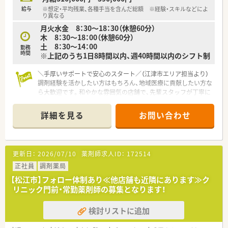
給与
※想定・平均残業、各種手当を含んだ総額 ※経験・スキルなどによ
り異なる
月火水金 8：30～18：30（休憩60分）
木 8：30～18：00（休憩60分）
土 8：30～14：00
勤務
時間
※上記のうち1日8時間以内、週40時間以内のシフト制
＼手厚いサポートで安心のスタート／（江津市エリア担当より）
調剤経験を活かしたい方はもちろん、地域医療に貢献したい方な
ら大歓迎です。和やかな雰囲気の店舗で、先輩スタッフが丁寧に
フォローいたします。
詳細を見る
お問い合わせ
【店舗情報と応需状況について】
■江津駅から徒歩7分の好立地にあり、内科や小児科や耳鼻科の
処方箋を1日40枚ほど応需しております。
■待合室は木目調の落ち着いた雰囲気で広々としており、感染症
更新日：
2026/07/10
薬剤師求人ID：
172514
対策のためのパーティションも設置済みです。
■個人宅への在宅業務にも対応しており、地域に密着した医療提
正社員
調剤薬局
供を通じて患者様との信頼関係を築けます。
【松江市】フォロー体制あり≪他店舗も近隣にあります≫ク
リニック門前・常勤薬剤師の募集となります！
【法人特徴について】
■複数県にわたって多数の店舗を展開している安定した経営基
検討リストに追加
盤を持つチェーン薬局で安心して働けます。
■現場重視のボトムアップな社風であり、ノルマや目標に追われ