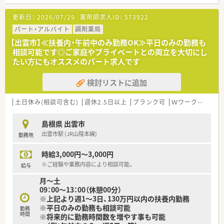
■最寄り駅から徒歩5分の便利な立地で、地域に根ざした内科ク
リニックの門前として親しまれている薬局です。
更新日：
2026/07/29
薬剤師求人ID：
573922
■主な応需科目は糖尿病に強い内科で、門前ドクターとの連携も
スムーズに行える非常に安定した店舗環境です。
パート・アルバイト
調剤薬局
■処方箋枚数は1日40枚から50枚程度で、薬剤師2名体制を維持
【出雲市】≪扶養内・午前中のみ勤務OK≫平日のみの勤務も
しているため無理のないペースで勤務できます。
相談可能です◎ご家庭やプライベートとの両立を大切にし
たい方にもオススメのパート求人です
【募集背景と求める人物像について】
■欠員補充のための急募案件となっており、2026年7月までに勤
検討リストに追加
務を開始いただける方を積極的に採用しています。
■マニュアルに縛られすぎず、現場の状況に応じて臨機応変に、
かつ柔軟な姿勢で業務に臨める方を求めています。
土日休み(相談可含む)
週休2.5日以上
ブランク可
Ｗワーク可
車通
■調剤実務経験が3年以上あり、即戦力として店舗を盛り立てて
いただける薬剤師の方を歓迎いたします。
島根県 出雲市
出雲市駅 (JR山陰本線)
勤務地
【想定されるモデル年収】
■ご経験に基づき年収600万円をベースとし、管理薬剤師などの
時給3,000円～3,000円
責任ある立場を担う場合はさらなる上積みも可能です。
■年俸制を採用しているため月々の収入に変動が少なく、生活設
※ご経験や業務内容により相談可能。
給与
計が立てやすいこともこの求人の大きな利点です。
月～土
■管理薬剤師手当は月額3万円が支給され、日々の頑張りがしっ
09：00～13：00（休憩00分）
かりと給与に反映される納得感のある評価制度です。
※上記より週1～3日、130万円以内の扶養内勤務
※平日のみの勤務も相談可能
勤務
時間
※将来的に勤務時間数を増やす事も可能