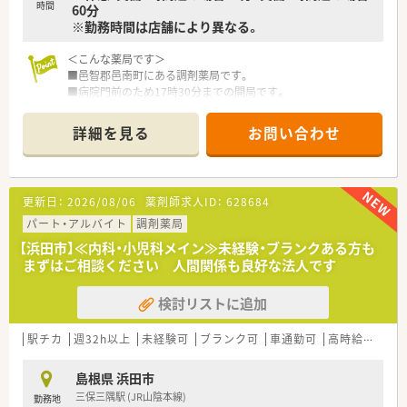
時間
60分
なります。 本社一括で全社のシフトを作成しており、1ヶ月前
※勤務時間は店舗により異なる。
までにシステム申請することで、スムーズにお休みを取得するこ
とが可能となりますので、有給取得率も高い薬局様です。
＜こんな薬局です＞
■最新のシステムで働き易さをサポートできる環境がございま
■邑智郡邑南町にある調剤薬局です。
す。現場のニーズに合わせて、薬歴やレセコンシステムを全店入
■病院門前のため17時30分までの開局です。
れ替えを行い、薬剤師様が働きやすい環境を整えられています。
■総合門前で幅広い分野の勉強ができる環境です。
全店ピッキングシステム（バーコード読み込み＋写真撮影可能）
■処方箋は1日あたり133枚程度。
を導入や、
詳細を見る
お問い合わせ
薬剤師は常勤4名在籍しています。
自動監査システムも導入されており、調剤過誤防止を会社として
事務員も5名と人数の多い店舗です。
サポートされています。
＜研修制度＞
＜こんな方にもおすすめ＞
更新日：
2026/08/06
薬剤師求人ID：
628684
■教育研修制度が充実しています。
■大手企業での勤務を希望されている方
育成経験が豊富な先輩薬剤師よりOJT研修がございます。
パート・アルバイト
調剤薬局
■地域に根付いた薬局で就業希望の方
集合研修や個々の研修、社外研修、マネジメント研修など、成
【浜田市】≪内科・小児科メイン≫未経験・ブランクある方も
長できる教育体制を整えています。
まずはご相談ください 人間関係も良好な法人です
（研修例）
新入社員研修入社時集合研修
検討リストに追加
約3週間（スズケングループ入社時合同教育、ビジネスマナー研
修、介護・高齢者体験研修・AED講習、その他導入研修）局内研修
(OJT/100症例処方解析スキル確認チェックシート活用等)職種別
駅チカ
週32h以上
未経験可
ブランク可
車通勤可
高時給(2,500円以上)
研修（薬剤師生涯研修）、階層別研修・項目別研修（選抜制）その他
学会発表、グループ会社合同研修、研修旅行など
島根県 浜田市
三保三隅駅 (JR山陰本線)
勤務地
＜法人特徴＞