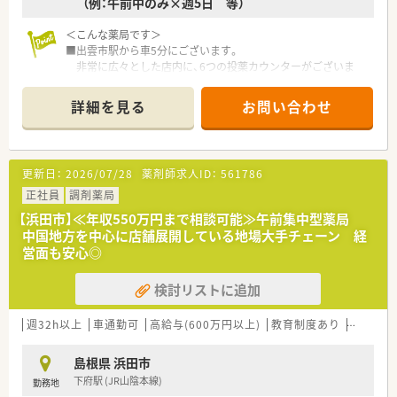
（例：午前中のみ×週5日 等）
＜こんな薬局です＞
■出雲市駅から車5分にございます。
非常に広々とした店内に、6つの投薬カウンターがございま
す。
調剤室も真ん中に調剤台を設置しており、
詳細を見る
お問い合わせ
調剤しやすい環境が整っています。
■社長が管理薬剤師として店舗で勤務しています。
現場に対する理解のある環境です。
■周辺にある複数の医療機関からほどよい距離にあり、多くの処
更新日：
2026/07/28
薬剤師求人ID：
561786
方箋が入ってくるため日々勉強になる環境です。
店内にはOTCの取り扱いがございます。
正社員
調剤薬局
■車で10分程度の近隣にも複数店舗ございますので、
【浜田市】≪年収550万円まで相談可能≫午前集中型薬局
いざというときも安心です。
中国地方を中心に店舗展開している地場大手チェーン 経
営面も安心◎
＜業務内容＞
■呼吸器科, 内科, 耳鼻科の処方箋がメインです。
検討リストに追加
枚数は1日あたり140枚程度です。
■薬剤師は常時4名体制の薬局です。
週32h以上
車通勤可
高給与(600万円以上)
教育制度あり
高収入
＜設備も充実＞
■電子薬歴・ 全自動散剤分包機・軟膏練り機・散剤自動分包機・
島根県 浜田市
監査レンジ導入済みです。
下府駅 (JR山陰本線)
勤務地