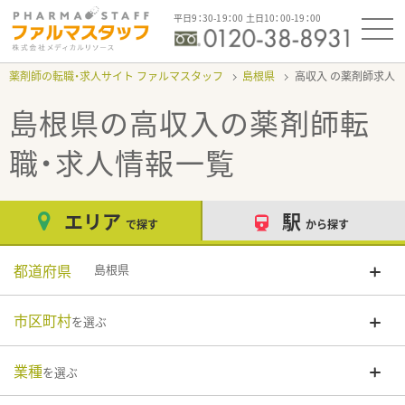
平日9：30-19：00 土日10：00-19：00
薬剤師の転職・求人サイト ファルマスタッフ
島根県
高収入
島根県の高収入
の薬剤師転
職・求人情報一覧
エリア
駅
で探す
から探す
都道府県
島根県
市区町村
を選ぶ
業種
を選ぶ