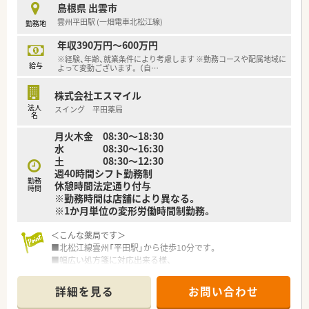
■正社員として年収700万円を目指せる高待遇の求人であり、2
島根県 出雲市
年に1回の昇給制度により着実な年収アップが見込める環境で
雲州平田駅 (一畑電車北松江線)
勤務地
す。 ■
遠方から転居を伴う入職を希望される方には、最大20万円の引
年収390万円～600万円
越費用補助や上限4万円の借上げ社宅制度が用意されています。
※経験、年齢、就業条件により考慮します ※勤務コースや配属地域に
給与
■面接の際の往復交通費は法人が全額負担するため、遠方にお住
よって変動ございます。 （自
…
まいの方でも費用を気にすることなく選考に進むことが可能で
す。
株式会社エスマイル
法人
スイング 平田薬局
名
月火木金 08:30～18:30
水 08:30～16:30
土 08:30～12:30
週40時間シフト勤務制
勤務
休憩時間法定通り付与
時間
※勤務時間は店舗により異なる。
※1か月単位の変形労働時間制勤務。
＜こんな薬局です＞
■北松江線雲州「平田駅」から徒歩10分です。
■幅広い処方箋に対応出来る様、
多くのお薬を用意しています。
■調剤室は整理整頓されており、
詳細を見る
お問い合わせ
ミスの無い様に意識して業務に取り組んでいます。