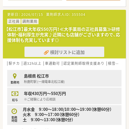
■業務効率の向上のためにも、
分包機（Vマス）導入済みです。
更新日：
2026/07/15
薬剤師求人ID：
355504
＜業務内容＞
■呼吸器科, 内科を応需をしております。
正社員
調剤薬局
■処方箋枚数は80枚/日を応需しており、
【松江市】最大年収550万円！≪大手薬局の正社員募集≫研修
薬剤師は常時2名体制になります。
体制・福利厚生が充実♪近隣にも店舗がございますので、応
援体制も充実しています◎
＜研修制度＞
■教育研修制度が充実しています。
検討リストに追加
配属先の店舗では、指導・育成経験が豊富な店舗スタッフによる
OJT研修を行っています。
集合研修や個々の研修、社外研修、マネジメント研修など、成長
駅チカ
週32h以上
車通勤可
認定薬剤師取得支援あり
積雪あり
できる教育体制を整えています。
（研修例）
島根県 松江市
新入社員研修入社時集合研修
秋鹿町駅 (一畑電車北松江線)
勤務地
約3週間（スズケングループ入社時合同教育、ビジネスマナー研
修、介護・高齢者体験研修・AED講習、その他導入研修）局内研修
年収430万円～550万円
(OJT/100症例処方解析スキル確認チェックシート活用等)職種別
研修（薬剤師生涯研修）、階層別研修・項目別研修（選抜制）その他
※ご経験により応相談
給与
学会発表、グループ会社合同研修、研修旅行など
月水金 9：00～18：00/10：00～19：00（休憩60分）
火木 9：00～17：00（休憩60分）
＜法人特徴＞
勤務
土 9：00～13：00（休憩0分）
■東証プライム上場スズケングループの地場大手チェーン薬局
時間
です。