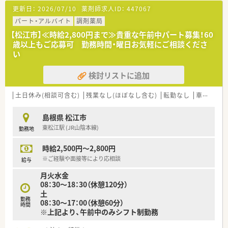
【募集背景と求める人物像について】
更新日：
2026/07/10
薬剤師求人ID：
447067
■店舗の体制を強化するための定期的な採用活動であり、今回は
正社員として長く貢献していただける薬剤師を急募していま
パート・アルバイト
調剤薬局
す。
【松江市】≪時給2,800円まで≫貴重な午前中パート募集！60
■即戦力としての活躍を期待しているため、調剤経験をお持ちの
歳以上もご応募可 勤務時間・曜日お気軽にご相談くださ
方で、車の運転が可能である方を積極的に募集しております。
い
■一人薬剤師での店舗運営や在宅業務の経験があるなど、これま
でのスキルを活かしてさらに高い年収を目指したい方を求めま
検討リストに追加
す。
【想定される業務内容】
土日休み(相談可含む)
残業なし(ほぼなし含む)
転勤なし
車通勤可
■内科や呼吸器科、小児科の処方箋に基づく正確な調剤業務や監
査、そして患者様一人ひとりに対する丁寧な服薬指導を行いま
島根県 松江市
す。
東松江駅 (JR山陰本線)
勤務地
■患者様が安全にお薬を服用できるよう、電子薬歴等を用いた徹
底した薬歴管理を行い、服薬状況の継続的なフォローを実施しま
時給2,500円～2,800円
す。
■地域住民のセルフメディケーションを支援するため、OTC医薬
※ご経験や面接等により応相談
給与
品の販売や健康に関する様々な相談対応も担当していただきま
月火水金
す。
08：30～18：30（休憩120分）
土
【職場環境と雰囲気】
勤務
08：30～17：00（休憩60分）
■産休および育休の取得率が100パーセントを誇るなど、ライフ
時間
※上記より、午前中のみシフト制勤務
ステージが変化しても長く働き続けられる風通しの良い環境で
す。