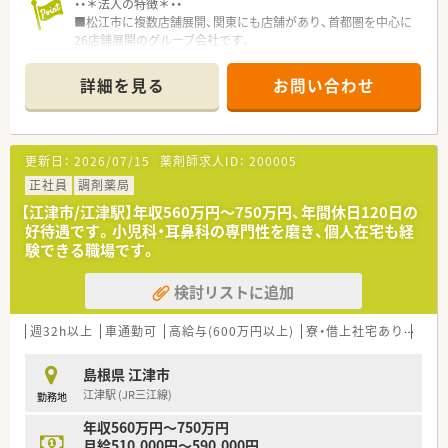
・・＊法人の特徴＊・・
■お子様の急な体調不良や学校行事の際のお休みに対しても、周
■松江市に複数店舗展開、関東にも店舗があり、首都圏を中心に
囲のスタッフがしっかりと配慮しカバーし合う温かい社風で
26店舗展開のグルーブ会社です。
す。
■休暇の取りやすさや人間関係の良好さを企業の魅力として挙
■『医療を通じて』社会貢献するをモットーにしており、地域に
げる社員が多く、精神的なストレスを感じにくく穏やかに働けま
詳細を見る
お問い合わせ
根付いた『かかりつけ薬局』を目指しております。
す。
■調剤事務のサポートが手厚く、薬剤師さんは薬剤師業務に専念
できます。
更新日：
2026/07/15
薬剤師求人ID：
200005
■有給取得率は70％以上と高めになります。オンオフ分けて働
正社員
調剤薬局
くことの出来る環境です。
【江津市/江津駅】年収560万円～750万円、年間休日120日の
アットホームな社風で定着率も高く、長期就業が叶う環境です
好待遇です。小児科・耳鼻科の専門性を磨き、個人在宅も経
験できる職場です。
・・＊こんな薬局です＊・・
■近隣の循環器疾患を専門にするクリニックの処方箋を主に応
検討リストに追加
需しています。処方箋枚数は30～40枚程度で、薬剤師は常勤1名
の店舗です。
週32h以上
車通勤可
高給与(600万円以上)
寮・借上社宅あり
住宅
・・＊こんな方におススメ＊・・
■家事や育児で一日通しは難しいけどブランクを空けずに働き
島根県 江津市
たい！短い時間でもしっかり稼ぎたい方。
江津駅 (JR三江線)
勤務地
■今の時期に転職するかどうか悩まれている方も、お気軽にお問
年収560万円～750万円
合せください。
月給510,000円～590,000円