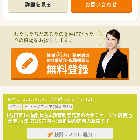
門前クリニック門前を中心に外来処方箋を応需しています。
詳細を見る
お問い合わせ
医師2名体制のクリニック様で保険診療だけでなく、自費診療
にも積極的です。
《こんな業務内容です。》
■外来処方箋対応が中心となり、処方箋応需枚数は34枚/日で
わたしたちがあなたの条件にぴった
す。
りの職場をお探しします。
■薬剤師の方は常勤1名体制・事務員の方は2名配置となります。
■近隣の方が多く来局されますので、スムーズな対応が可能で
す。
《こんな法人です。》
■関東圏が中心に26店舗展開、島根県内においては3店舗展開し
ています。
■有給取得率は70％以上と高めになります。オンオフ分けて働
くことの出来る環境です。
■居心地の良い社風で定着率も高く、長期就業が叶う環境です
■『医療を通じて』社会貢献するをモットーにしております。
更新日：
2026/07/08
薬剤師求人ID：
477121
■地域に根付いた『かかりつけ薬局』を目指しております。
正社員
ドラッグストア(調剤あり)
■調剤事務のサポートが手厚く、薬剤師さんは薬剤師業務に専念
できます。
【益田市】≪福利厚生&教育制度充実の大手チェーン≫高待遇
■退職金完備・住宅手当なども準備されています。
が魅力/年収515万円～！調剤併設店舗の募集です♪
《オススメポイント》
検討リストに追加
■島根県松江市で働き続けたい方