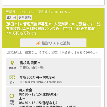
ひとりの患者様とじっくり丁寧に向き合える環境です。
【募集背景と求める人物像について】
更新日：
2026/07/31
薬剤師求人ID：
437542
■今回は店舗の欠員を補充するための急募であり、地域医療に貢
献したいという強い意欲をお持ちの方を歓迎します。
正社員
調剤薬局
■50代の方まで幅広く検討可能となっており、これまでの豊富
【浜田市】≪管理薬剤師募集≫1人薬剤師でのご勤務です 処
なご経験を活かして即戦力として活躍できる方を求めていま
方箋枚数は1日35枚程度と少なめ 住宅手当込みで年収
す。
730万円も可能です
■UIターンをご希望の方も積極的に受け入れており、新しい土地
で心機一転して頑張りたいという方を応援いたします。
検討リストに追加
【想定される業務内容】
■内科や循環器科、小児科などの処方箋に基づく正確な調剤業務
週32h以上
残業なし(ほぼなし含む)
車通勤可
高給与(600万円以上)
や監査、および患者様への分かりやすい服薬指導を行います。
■外来患者様への対応に加えて、居宅や施設への在宅業務にも携
島根県 浜田市
わっていただき、地域の医療インフラを最前線で支えます。
浜田駅 (JR山陰本線)
勤務地
■かかりつけ薬剤師としての役割を担い、患者様の服薬状況を継
続的に把握して安心安全な薬物療法をサポートします。
年収360万円～700万円
【職場環境と雰囲気】
※ご経験や面接内容により相談可能
給与
■スタッフ同士で気持ちよく挨拶をする習慣が根付いており、非
月火水金
常に明るくあたたかな雰囲気が大きな魅力の職場です。
08：30～18：15（休憩60分）
■普段からコミュニケーションが活発に行われているため、業務
木土
上のカンファレンスや相談事もスムーズに進められます。
勤務
08：30～13：15（休憩なし）
■性別に関係なく子育てと仕事を両立しやすいサポート体制が
時間