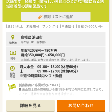
店舗です 綺麗で可愛らしい外観◎のどかな地域にある地
などなど・・・
域密着型の調剤薬局です
＜こんな方にもオススメ＞
■地域密着の調剤薬局で患者様に寄り添った対応をしたい方
気になる方はお気軽にお問い合わせください！
検討リストに追加
■人間関係の良い環境で長く働きたい方
週32h以上
未経験可
ブランク可
車通勤可
高給与(600万円以上)
島根県 浜田市
周布駅 (JR山陰本線)
勤務地
年収420万円～780万円
月給350,000円～650,000円
給与
※年齢、経験、能力を考慮のうえ、規定により決定します。
月火水金 09：00～18：00（休憩60分）
土 09：00～17：00（休憩60分）
勤務
※週40時間以内シフト勤務
時間
【店舗情報と応需状況について】
■JR山陰本線の周布駅から車で5分程度の場所に位置しており、
マイカー通勤が大変便利な立地環境です。
■近隣の医療機関から内科や循環器科、小児科などの処方箋を1
日あたり約30枚応需している落ち着いた店舗です。
詳細を見る
お問い合わせ
■薬剤師は常に1名から2名の体制で業務にあたっており、一人