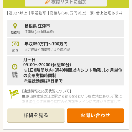
検討リストに追加
＜研修制度＞
■内科, 循環器科メイン応需。応需処方箋枚数は80～90枚/日で、
薬剤師複数名在籍されています。
週32h以上
車通勤可
高給与(600万円以上)
寮・借上社宅あり
住宅
＜法人特徴＞
島根県 江津市
■島根県にて1店舗展開している薬局です。
江津駅 (JR山陰本線)
勤務地
■実習生の受入れをしています。実習生が大学卒業後に戻って
きて就職する人が多いです。
年収650万円～700万円
■残業は遅くても19時までです。在宅は施設2件、居宅2件を持っ
ています。
※ご経験や面接等により応相談
給与
月～日
＜こんな方にもオススメ＞
09：00～20：00（休憩60分）
■異動なしでご勤務したい方
※1日8時間以内・週40時間以内シフト勤務、1ヶ月単位
■在宅業務に興味のある方
勤務
の変形労働時間制
■向学心のある方
時間
※連続勤務は5日まで
【店舗情報と応需状況について】
■JR山陰本線の江津駅から徒歩5分という好立地にあり、近隣に
ある済生会江津総合病院の処方箋をメインに広域から応需して
います。
■処方箋枚数は1日平均70枚から80枚ほどで推移しており、土曜
詳細を見る
お問い合わせ
日は30枚程度、日祝は5枚以下と比較的落ち着いた環境です。
■常勤薬剤師2名に加えてパート薬剤師3名が在籍しており、事
務員や販売員も含めた多職種によるチーム体制で運営されてい