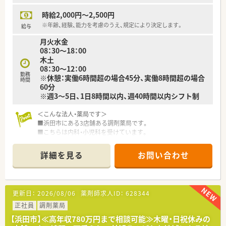
■東証プライム上場スズケングループの地場大手チェーン薬局
時給2,000円～2,500円
です。
■1982年の創業以来、人々が笑顔になれる薬局を目指して地域
※年齢、経験、能力を考慮のうえ、規定により決定します。
給与
の医療貢献に取り組み、中国エリアに116店舗の薬局を展開する
月火水金
法人です。
08：30～18：00
■全ての患者様が同等かつ上質な医療を受けることができるよ
木土
う、笑顔をキーワードに患者様の為に何ができるかを常に考え、
08：30～12：00
日々の業務を行います。
勤務
※休憩：実働6時間超の場合45分、実働8時間超の場合
■しっかりと基盤を固め、まずは保険薬局として患者さんに寄り
時間
60分
添って服薬指導を行う「かかりつけ薬局」になること。その上で
※週3～5日、1日8時間以内、週40時間以内シフト制
健康に関する相談窓口として地域の皆様の主体的な健康の維持・
増進を積極的に支援する「健康サポート薬局」を目指し、さらに
＜こんな法人・薬局です＞
病院や介護施設などと連携を強化することで地域包括ケアにつ
■浜田市にある3店舗ある調剤薬局です。
ながっていく事に重きを置いています。
■こちらは内科・小児科を受けています。
■調剤事業にとどまらず、セルフメディケーションの推進・健康
■処方箋は50～60枚/日程度です。
拠点として情報の発信や健康イベント開催などの取り組みを行
■薬剤師は常勤2名、パート1名在籍しています。
っています。
詳細を見る
お問い合わせ
■勤務時間や曜日についてはご相談ください。
■無菌調剤対応薬局の設置や関連会社の
■未経験・ブランクのある方もお気軽にお問い合わせください。
介護サービス事業を展開するサンキ・ウエルビィ（株）との連携、
■残業も少ないため、定時後はプライベートの時間を確保できま
そして中国地方最大級の店舗網を生かし、地域の皆さまが安心し
す。
て暮らせる街づくりを支援します。
更新日：
2026/08/06
薬剤師求人ID：
628344
■スタッフ同士の関係性も良好です。
挨拶の習慣も根付いており、明るい雰囲気の職場です。
正社員
調剤薬局
＜こんな方にもオススメ＞
普段からコミュニケーションも活発なので、質問等もしやすい
■患者様に寄り添った対応が出来る薬剤師になりたい方
【浜田市】≪高年収780万円まで相談可能≫木曜・日祝休みの
環境です。
■地域に根付いた薬局で、患者様のかかりつけになりたい方