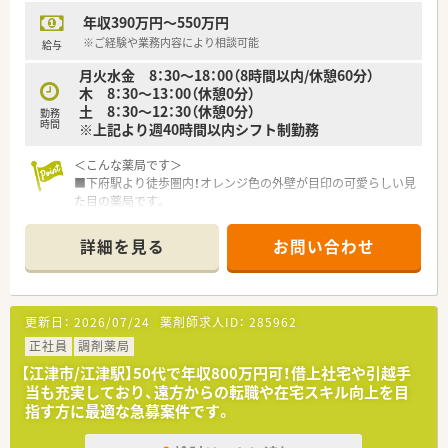
＜研修制度＞
年収390万円～550万円
■定期的な勉強会や研修会が実施されています。
※ご経験や業務内容により相談可能
給与
＜法人特徴＞
月火水金 8：30～18：00（8時間以内/休憩60分）
■島根県内を中心に中国地方にて店舗展開されている企業で
木 8：30～13：00（休憩0分）
す。地域の身近な薬局としての役割を果たしています。
土 8：30～12：30（休憩0分）
■社長様は30代男性の方です。
勤務
時間
※上記より週40時間以内シフト制勤務
■保険調剤薬局事業のほか、グループ会社では保険代理店業務
(生保･損保)、ホテル等建貸不動産事業など多角的な展開を行っ
＜こんな薬局です＞
ています。
■下府駅より徒歩圏内！オレンジ色の外壁が目印の可愛らしい見
■患者さん一人一人を大切に、「薬の安全性」を最重要事項とし
た目の薬局です。
て薬歴管理・服薬指導などに取り組んでいます。
■薬局の前にはプランターに花が植えられており、来局する方が
■独立開業を目指す薬剤師さんへのサポートも行っています。
明るい気持ちになれる薬局づくりをしています。
薬局経営・調剤業務・医療保険制度等、開局に必要な知識が働きな
詳細を見る
お問い合わせ
■近隣のクリニックをはじめ、総合病院からの処方箋も応需して
がら習得できます。
います。
■土地柄ゆったりとした雰囲気が流れています。冬場は雪が降
＜こんな方にもオススメ＞
りますが夏場は涼しく過ごしやすい気候です。
■ご家庭との両立のためにも短い時間数で働きたい方
更新日：
2026/07/24
薬剤師求人ID：
285962
■全員認定薬剤師を取得しており、志の高いメンバーがそろって
■少しずつ勤務時間を増やしていきたい方
います。
正社員
調剤薬局
少しでも気になった方はお問い合わせくださいませ
【江津市/江津駅】50代で年収800万円可！借上社宅や引越手
＜業務内容＞
当も充実しており、遠方からの転職や在宅スキル向上を目
■処方箋による調剤業務、服薬指導、薬剤情報の提供、在宅業務
指す方に最適な急募案件です。
など