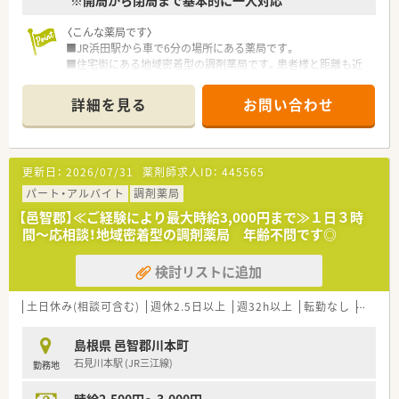
※開局から閉局まで基本的に一人対応
整っており、男性薬剤師も第一線で多数活躍しています。
〈こんな薬局です〉
■JR浜田駅から車で6分の場所にある薬局です。
■住宅街にある地域密着型の調剤薬局です。患者様と距離も近
いため、患者様に寄り添える薬局です。
■一人薬剤師の店舗です。
詳細を見る
お問い合わせ
■処方箋枚数は1日平均35枚～のため、自分のペースでゆったり
とお仕事できます。
■木曜・土曜は半日となります。
更新日：
2026/07/31
薬剤師求人ID：
445565
〈業務内容〉
■調剤・監査・投薬・薬歴管理等、1人薬剤師のため店舗の運営を
パート・アルバイト
調剤薬局
お願いします。
【邑智郡】≪ご経験により最大時給3,000円まで≫１日３時
間～応相談！地域密着型の調剤薬局 年齢不問です◎
〈法人特徴〉
■島根県浜田市に3店舗を展開している地域に密着した企業で
検討リストに追加
す。
■「迅速・正確に」をモットーに、患者様から信頼していただける
薬局を目指し、日々努力している薬局です。
土日休み(相談可含む)
週休2.5日以上
週32h以上
転勤なし
車通勤
〈こんな方にもおすすめ〉
島根県 邑智郡川本町
■自分のペースで働きたい方
石見川本駅 (JR三江線)
勤務地
■管理薬剤師のご経験のある方
■平日にもプライベートな時間を確保したい方