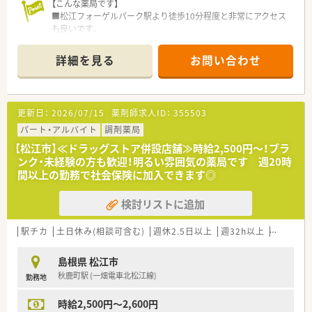
■1982年の創業以来、人々が笑顔になれる薬局を目指して地域
【こんな薬局です】
の医療貢献に取り組み、中国エリアに116店舗の薬局を展開する
■松江フォーゲルパーク駅より徒歩10分程度と非常にアクセス
法人です。
も良いです。
■全ての患者様が同等かつ上質な医療を受けることができるよ
■近隣のクリニックより主に内科を応需しており、1日処方箋を
う、笑顔をキーワードに患者様の為に何ができるかを常に考え、
45枚、薬剤師2名体制で対応をしております。
詳細を見る
お問い合わせ
日々の業務を行います。
■しっかりと基盤を固め、まずは保険薬局として患者さんに寄り
【研修制度】
添って服薬指導を行う「かかりつけ薬局」になること。その上で
■入社後3年間の基本教育、20年後のキャリアを見据えた教育プ
健康に関する相談窓口として地域の皆様の主体的な健康の維持・
ログラムなどを充実させています。
更新日：
2026/07/15
薬剤師求人ID：
355503
増進を積極的に支援する「健康サポート薬局」を目指し、さらに
■入社3年間で薬局業界をリードする医療人となるよう、人財育
病院や介護施設などと連携を強化することで地域包括ケアにつ
成に大きな力を注いでいます。
パート・アルバイト
調剤薬局
ながっていく事に重きを置いています。
■調剤研修以外にOTCを主体とした体験実習もしており、OTC事
【松江市】≪ドラッグストア併設店舗≫時給2,500円～！ブラ
■調剤事業にとどまらず、セルフメディケーションの推進・健康
業を幅広く展開している強みがあります。
ンク・未経験の方も歓迎！明るい雰囲気の薬局です 週20時
拠点として情報の発信や健康イベント開催などの取り組みを行
■現場では面分業で多くの処方箋に触れる機会があり、薬剤師と
間以上の勤務で社会保険に加入できます◎
っています。
して大きく成長できる環境があります。
■無菌調剤対応薬局の設置や関連会社の
介護サービス事業を展開するサンキ・ウエルビィ（株）との連携、
検討リストに追加
【法人概要】
そして中国地方最大級の店舗網を生かし、地域の皆さまが安心し
■地域密着化、店舗作業の効率化、業態・立地ごとの店舗フォー
て暮らせる街づくりを支援します。
マットの最適化などを推進し、
駅チカ
土日休み(相談可含む)
週休2.5日以上
週32h以上
未経験可
地域のお客様により一層ご支持いただける店舗づくりを目指し
＜こんな方にもオススメ＞
ている企業です。
島根県 松江市
■患者様に寄り添った対応が出来る薬剤師になりたい方
■全国に1,300店舗以上出店しており調剤事業を中心に、OTC･
秋鹿町駅 (一畑電車北松江線)
勤務地
■地域に根付いた薬局で、患者様のかかりつけになりたい方
在宅医療･訪問介護など、
などなど・・・
ヘルスケアに関わる幅広い事業を展開しています。
時給2,500円～2,600円
■1薬局あたりの薬剤師数が平均5,5人と多めに配置しており安