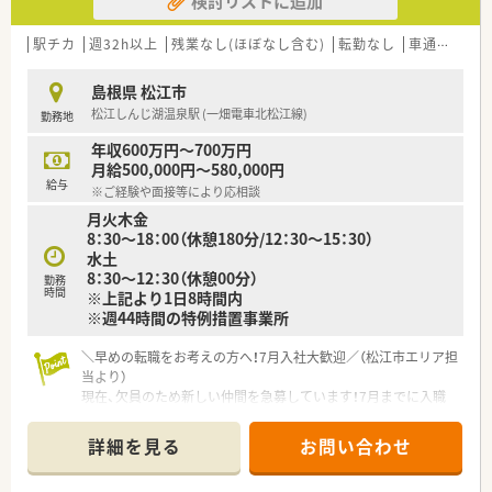
検討リストに追加
に医療サービスの向上に努め、
信頼される「街のかかりつけ薬局」を目指します。
■地元に根付いた薬局です。
駅チカ
週32h以上
残業なし(ほぼなし含む)
転勤なし
車通勤可
高
島根県 松江市
松江しんじ湖温泉駅 (一畑電車北松江線)
勤務地
年収600万円～700万円
月給500,000円～580,000円
給与
※ご経験や面接等により応相談
月火木金
8：30～18：00（休憩180分/12：30～15：30）
水土
8：30～12：30（休憩00分）
勤務
時間
※上記より1日8時間内
※週44時間の特例措置事業所
＼早めの転職をお考えの方へ！7月入社大歓迎／（松江市エリア担
当より）
現在、欠員のため新しい仲間を急募しています！7月までに入職
できる方は特に大歓迎。門前が予約制なので、18時以降の残業が
ほとんどないのが嬉しいポイントです。
詳細を見る
お問い合わせ
【店舗情報と応需状況について】