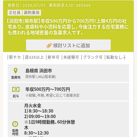
ト有り）
更新日：
2026/07/07
薬剤師求人ID：
685646
〈業務内容〉
正社員
調剤薬局
■処方箋枚数：40～50枚/日
【浜田市/周布駅】年収500万円から700万円！上限4万円の社
■調剤・投薬・服薬指導・OTC など
宅あり。皮膚科や小児科を応需し、今後注力する在宅業務に
も携われる地域密着の急募求人です。
〈法人概要〉
■首都圏を中心に26店舗展開のグルーブ会社です。
検討リストに追加
■有給取得率は70％以上と高めになります。オンオフ分けて働
くことの出来る環境です。
■アットホームな社風で定着率も高く、長期就業が叶う環境です
駅チカ
週32h以上
新卒可
未経験可
ブランク可
転勤なし
車通
■『医療を通じて』社会貢献するをモットーにしております。
■地域に根付いた『かかりつけ薬局』を目指しております。
島根県 浜田市
■調剤事務のサポートが手厚く、薬剤師さんは薬剤師業務に専念
周布駅 (JR山陰本線)
勤務地
できます。
■人員不足している場合は関東から応援者がきます。
年収500万円～700万円
〈こんな方にもおススメ〉
※経験、年齢、希望に応じて面接決定
給与
■残業時間少ない店舗をお探しの方
月火水金
■定着率の高い薬局で安心してご就業されたい方
1）8:30～18:30
2）09:00～19:00
などお気軽にお問い合わせください！
※1日9時間勤務、60分休憩
木
勤務
8:30～12:30
時間