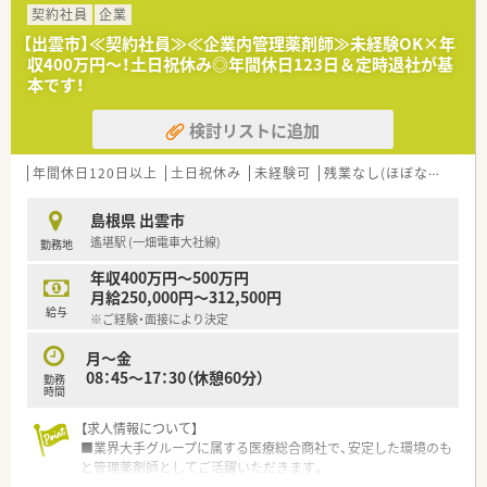
雇用が見込めます。
契約社員
企業
■業務は物流センター内での管理薬剤師業務となり、対外的に複
【出雲市】≪契約社員≫≪企業内管理薬剤師≫未経験OK×年
雑な仕事などはございません。
収400万円～！土日祝休み◎年間休日123日＆定時退社が基
■土日祝は休日となり、オンオフをしっかり分けた働き方が可能
本です！
です。
■異動はありませんので、腰を据えてお仕事していただけます。
検討リストに追加
年間休日120日以上
土日祝休み
未経験可
残業なし(ほぼなし含む)
島根県 出雲市
遙堪駅 (一畑電車大社線)
勤務地
年収400万円～500万円
月給250,000円～312,500円
給与
※ご経験・面接により決定
月～金
08：45～17：30（休憩60分）
勤務
時間
【求人情報について】
■業界大手グループに属する医療総合商社で、安定した環境のも
と管理薬剤師としてご活躍いただきます。