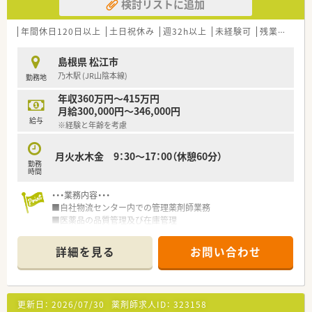
検討リストに追加
年間休日120日以上
土日祝休み
週32h以上
未経験可
残業なし(ほぼなし含む)
島根県 松江市
乃木駅 (JR山陰本線)
勤務地
年収360万円～415万円
月給300,000円～346,000円
給与
※経験と年齢を考慮
月火水木金 9：30～17：00（休憩60分）
勤務
時間
・・・業務内容・・・
■自社物流センター内での管理薬剤師業務
■医薬品の品質管理及び在庫管理
■医薬品情報の管理
■その他、商品入出庫及び書類整理業務等
詳細を見る
お問い合わせ
・・・こんな企業です・・・
■全国の主要病院へ医療機器・医療材料を販売している企業で
す。医療機器商社として業界で名を知られています！
更新日：
2026/07/30
薬剤師求人ID：
323158
■昭和25年設立の歴史ある会社で、企業規模もある為安定した