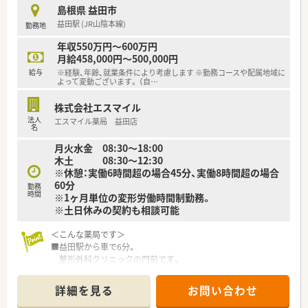
集合研修や個々の研修、社外研修、マネジメント研修など、成長
島根県 益田市
できる教育体制を整えています。
益田駅 (JR山陰本線)
勤務地
（研修例）
新入社員研修入社時集合研修
年収550万円～600万円
約3週間（スズケングループ入社時合同教育、ビジネスマナー研
月給458,000円～500,000円
修、介護・高齢者体験研修・AED講習、その他導入研修）局内研修
給与
※経験、年齢、就業条件により考慮します ※勤務コースや配属地域に
(OJT/100症例処方解析スキル確認チェックシート活用等)職種別
よって変動ございます。 （自
…
研修（薬剤師生涯研修）、階層別研修・項目別研修（選抜制）その他
学会発表、グループ会社合同研修、研修旅行など
株式会社エスマイル
法人
エスマイル薬局 益田店
＜法人特徴＞
名
■東証プライム上場スズケングループの地場大手チェーン薬局
月火水金 08:30～18:00
です。
木土 08:30～12:30
■1982年の創業以来、人々が笑顔になれる薬局を目指して地域
※休憩：実働6時間超の場合45分、実働8時間超の場合
の医療貢献に取り組み、中国エリアに116店舗の薬局を展開する
60分
勤務
法人です。
時間
※1ヶ月単位の変形労働時間制勤務。
■全ての患者様が同等かつ上質な医療を受けることができるよ
※土日休みの契約も相談可能
う、笑顔をキーワードに患者様の為に何ができるかを常に考え、
日々の業務を行います。
＜こんな薬局です＞
■しっかりと基盤を固め、まずは保険薬局として患者さんに寄り
■益田駅から車で6分。
添って服薬指導を行う「かかりつけ薬局」になること。その上で
整形外科クリニックの門前です。
健康に関する相談窓口として地域の皆様の主体的な健康の維持・
■患者様皆様に安心してご来局頂ける様、
増進を積極的に支援する「健康サポート薬局」を目指し、さらに
バリアフリー対応も積極的に取り組んでいます。
病院や介護施設などと連携を強化することで地域包括ケアにつ
詳細を見る
お問い合わせ
店舗の入口は広く、車いすを利用される方が
ながっていく事に重きを置いています。