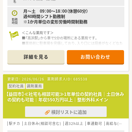
ながら社内で頼られる存在を目指せます。
名
■毎日ほぼ定時で退社できるため、自分の時間をしっかり確保し
月～土 09：00～18：00（休憩60分）
て、理想のワークライフバランスを実現できます。
週40時間シフト勤務制
勤務
※1か月単位の変形労働時間制勤務
時間
＜こんな薬局です＞
■「高浜駅」から車で5分の場所にある薬局です。
■薬局前に駐車場を完備しており、入り口には段差がなくどなた
でも安心して利用することができます。
■広々とした待合スペースにはテレビがあり、退屈することなく
詳細を見る
お問い合わせ
薬を待つことができます。また自由に使うことのできる血圧計
があるので、患者様は日々の健康管理にお役立ていただいており
ます。
更新日：
2026/06/26
薬剤師求人ID：
685538
＜業務内容＞
■心療内科, 内科をはじめ、リハビリテーション科、脳神経内科、
契約社員
調剤薬局
放射線科も応需をしております。
【益田市】≪社宅も相談可能≫1年単位の契約社員｜土日休み
■処方箋枚数は70枚/日を応需しており、薬剤師は3名体制にな
の契約も可能｜年収550万円以上｜整形外科メイン
ります。
検討リストに追加
＜研修制度＞
■教育研修制度が充実しています。
配属先の店舗では、指導・育成経験が豊富な店舗スタッフによる
駅チカ
土日休み(相談可含む)
週32h以上
車通勤可
高給与(600万円以上)
OJT研修を行っています。