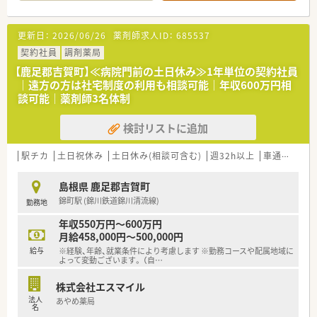
通りからそのまま入れる設計です。
■調剤事業にとどまらず、セルフメディケーションの推進・健康
拠点として情報の発信や健康イベント開催などの取り組みを行
＜業務内容＞
っています。
更新日：
2026/06/26
薬剤師求人ID：
685537
■整形外科の処方箋を応需しています。
■無菌調剤対応薬局の設置や関連会社の
■処方箋枚数は66枚/日程度です。
契約社員
調剤薬局
介護サービス事業を展開するサンキ・ウエルビィ（株）との連携、
薬剤師2名、事務員2名在籍しています。
そして中国地方最大級の店舗網を生かし、地域の皆さまが安心し
【鹿足郡吉賀町】≪病院門前の土日休み≫1年単位の契約社員
■現状、在宅は対応していません。
て暮らせる街づくりを支援します。
｜遠方の方は社宅制度の利用も相談可能｜年収600万円相
談可能｜薬剤師3名体制
＜働き方イメージ＞
＜こんな方にもオススメ＞
■月～土のフルタイム勤務はもちろん、
■科目に偏りがなく働きたい方
検討リストに追加
土日休みの契約も相談可能です！
■研修内容が充実した法人でスキルアップしたい方
■遠方の方は社宅制度の利用についても相談可能です。
などなど・・・
■入社後は現場でのＯＪＴ研修がメインとなります。
駅チカ
土日祝休み
土日休み(相談可含む)
週32h以上
車通勤可
高
気になる方はお気軽にお問い合わせください！
＜法人特徴＞
島根県 鹿足郡吉賀町
■東証プライム上場スズケングループの地場大手チェーン薬局
錦町駅 (錦川鉄道錦川清流線)
勤務地
です。
■1982年の創業以来、人々が笑顔になれる薬局を
年収550万円～600万円
目指して地域の医療貢献に取り組み、
月給458,000円～500,000円
中国エリアに116店舗の薬局を展開する法人です。
給与
※経験、年齢、就業条件により考慮します ※勤務コースや配属地域に
■全ての患者様が同等かつ上質な医療を受けることができるよ
よって変動ございます。 （自
…
う、
笑顔をキーワードに患者様の為に何ができるかを常に考え、
株式会社エスマイル
日々の業務を行います。
法人
あやめ薬局
■しっかりと基盤を固め、まずは保険薬局として
名