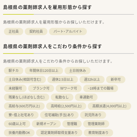
推進・健康拠点として情報の発信や
島根県の薬剤師求人を雇用形態から探す
健康イベント開催などの取り組みを行っています。
■無菌調剤対応薬局の設置や関連会社の
介護サービス事業を展開するサンキ・ウエルビィ（株）との連
島根県の薬剤師求人を雇用形態からお探しいただけます。
携、
そして中国地方最大級の店舗網を生かし、
正社員
契約社員
パート・アルバイト
地域の皆さまが安心して暮らせる街づくりを支援します。
島根県の薬剤師求人をこだわり条件から探す
＜こんな方にもオススメ＞
■期間を区切って働きたい方
■土日休みの働き方でメリハリをつけて働きたい方
島根県の薬剤師求人をこだわり条件からお探しいただけます。
■病院門前で経験を積みたい方
などなど・・・
駅チカ
年間休日120日以上
土日祝休み
気になる方はお気軽にお問い合わせください！
土日休み(相談可含む)
週休2.5日以上
週32h以上
新卒可
未経験可
ブランク可
Ｗワーク可
~18時までの職場
残業なし(ほぼなし含む)
転勤なし
車通勤可
高給与(600万円以上)
高時給(2,500円以上)
高額派遣(4,000円以上)
寮・借上社宅あり
住宅補助(手当)あり
託児所あり
60歳以上可
新規オープン
管理職
管理薬剤師
扶養内勤務OK
認定薬剤師取得支援あり
教育制度あり