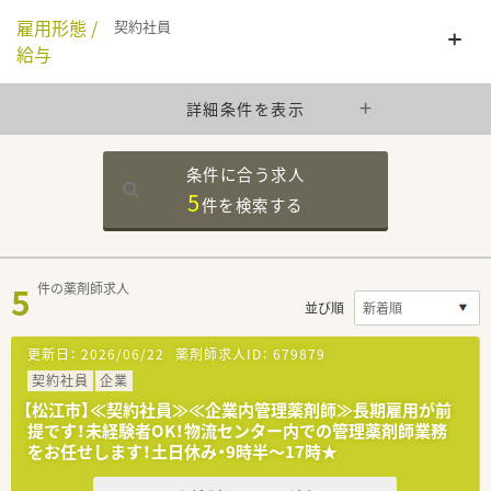
雇用形態 /
契約社員
給与
詳細条件を表示
条件に合う求人
5
件を
検索する
5
件の薬剤師求人
並び順
更新日：
2026/06/22
薬剤師求人ID：
679879
契約社員
企業
【松江市】≪契約社員≫≪企業内管理薬剤師≫長期雇用が前
提です！未経験者OK！物流センター内での管理薬剤師業務
をお任せします！土日休み・9時半～17時★