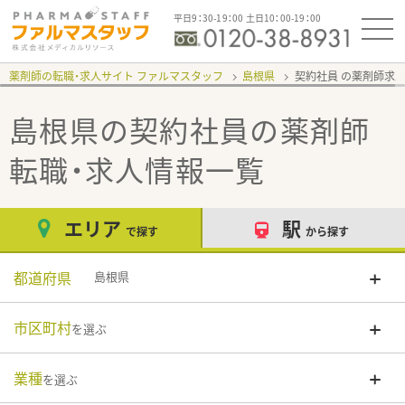
平日9：30-19：00 土日10：00-19：00
薬剤師の転職・求人サイト ファルマスタッフ
島根県
契約社員
島根県の契約社員
の薬剤師
転職・求人情報一覧
エリア
駅
で探す
から探す
都道府県
島根県
市区町村
を選ぶ
業種
を選ぶ