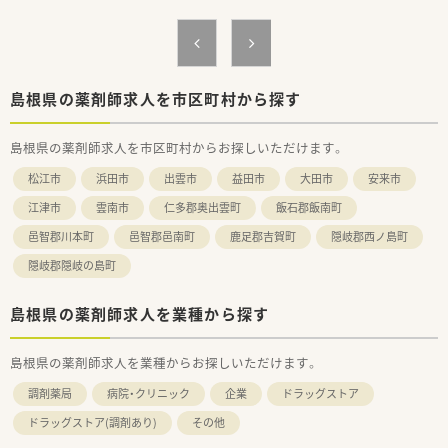
＜働き方イメージ＞
■月～土のフルタイム勤務はもちろん、
土日休みの契約も相談可能です！
■遠方の方は社宅制度の利用についても相談可能です。
■入社後は現場でのＯＪＴ研修がメインとなります。
島根県の薬剤師求人を市区町村から探す
＜法人特徴＞
島根県の薬剤師求人を市区町村からお探しいただけます。
■東証プライム上場スズケングループの地場大手チェーン薬局
です。
松江市
浜田市
出雲市
益田市
大田市
安来市
■1982年の創業以来、人々が笑顔になれる薬局を
目指して地域の医療貢献に取り組み、
江津市
雲南市
仁多郡奥出雲町
飯石郡飯南町
中国エリアに116店舗の薬局を展開する法人です。
邑智郡川本町
邑智郡邑南町
鹿足郡吉賀町
隠岐郡西ノ島町
■全ての患者様が同等かつ上質な医療を受けることができるよ
う、
隠岐郡隠岐の島町
笑顔をキーワードに患者様の為に何ができるかを常に考え、
日々の業務を行います。
■しっかりと基盤を固め、まずは保険薬局として
島根県の薬剤師求人を業種から探す
患者さんに寄り添って服薬指導を行う
「かかりつけ薬局」になること。その上で健康に関する
島根県の薬剤師求人を業種からお探しいただけます。
相談窓口として地域の皆様の主体的な健康の維持・増進を
積極的に支援する「健康サポート薬局」を目指し、
調剤薬局
病院・クリニック
企業
ドラッグストア
さらに病院や介護施設などと連携を強化することで
地域包括ケアにつながっていく事に重きを置いています。
ドラッグストア(調剤あり)
その他
■調剤事業にとどまらず、セルフメディケーションの