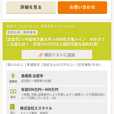
■ご経験やスキルを十分に考慮し、年収400万円から最大で500
万円までの給与をご提示いたします。
詳細を見る
お問い合わせ
■土日祝日がお休みで年間休日は123日あり、プライベートの時
間も大切にしながら働ける環境です。
【募集背景と求める人物像について】
更新日：
2026/06/26
薬剤師求人ID：
685541
■今後の事業展開と組織体制の強化を見据えて、定期採用の一環
として新たな人材を募集しております。
契約社員
調剤薬局
■これまでに企業で管理薬剤師として勤務されたご経験をお持
【出雲市】≪中国地方最大手≫内科処方箋メイン ゆめタウ
ちの方は、即戦力としてご活躍いただけます。
ン出雲も近く 年収550万円以上相談可能な契約社員！
■将来的には近隣エリアでの異動の可能性もあるため、柔軟にご
対応いただける方を歓迎しております。
検討リストに追加
【勤務実態について】
■残業はほとんどなく、定時で退社することが基本のため、ワー
週32h以上
車通勤可
高給与(600万円以上)
住宅補助(手当)あり
認
クライフバランスを保ちやすい環境です。
■休日は土日祝日が固定で、それに加えて夏季休暇や年末年始休
島根県 出雲市
暇もしっかりと取得していただけます。
高浜駅 (一畑電車大社線)
勤務地
■将来的な転勤の可能性はありますが、ご本人の希望エリアを最
大限考慮した上で決定されるので安心です。
年収500万円～600万円
※経験、年齢、就業条件により考慮します ※勤務コースや配属地域に
【やりがい/おすすめポイント】
給与
よって変動ございます。 （自
…
■業界大手グループの安定基盤が魅力で、充実した福利厚生のも
と将来を見据えて安心して働けます。
株式会社エスマイル
■専門知識を活かしたDI業務や研修担当として、スキルアップし
法人
スイング薬局 高岡店