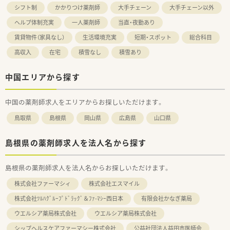
シフト制
かかりつけ薬剤師
大手チェーン
大手チェーン以外
ヘルプ体制充実
一人薬剤師
当直・夜勤あり
賃貸物件（家具なし）
生活環境充実
短期・スポット
総合科目
高収入
在宅
積雪なし
積雪あり
中国エリアから探す
中国の薬剤師求人をエリアからお探しいただけます。
鳥取県
島根県
岡山県
広島県
山口県
島根県の薬剤師求人を法人名から探す
島根県の薬剤師求人を法人名からお探しいただけます。
株式会社ファーマシィ
株式会社エスマイル
株式会社ﾂﾙﾊｸﾞﾙｰﾌﾟﾄﾞﾗｯｸﾞ＆ﾌｧ-ﾏｼｰ西日本
有限会社かなぎ薬局
ウエルシア薬局株式会社
ウエルシア薬局株式会社
シップヘルスケアファーマシー株式会社
公益社団法人益田市医師会