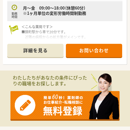
患者さんに寄り添って服薬指導を行う
「かかりつけ薬局」になること。その上で健康に関する
月～金 09:00～18:00（休憩60分）
相談窓口として地域の皆様の主体的な健康の維持・増進を
※1ヶ月単位の変形労働時間制勤務
勤務
積極的に支援する「健康サポート薬局」を目指し、
時間
さらに病院や介護施設などと連携を強化することで
＜こんな薬局です＞
地域包括ケアにつながっていく事に重きを置いています。
■錦町駅から車で20分です。
■調剤事業にとどまらず、セルフメディケーションの
近隣の病院からの処方箋がメインです。
推進・健康拠点として情報の発信や
■受付カウンターと投薬台2つございます。
健康イベント開催などの取り組みを行っています。
それぞれの距離が少し空いておりますので、
■無菌調剤対応薬局の設置や関連会社の
詳細を見る
お問い合わせ
患者様のプライバシーもしっかり守れます。
介護サービス事業を展開するサンキ・ウエルビィ（株）との連
■待合スペースには白いソファーもあり
携、
清潔感がある綺麗な店舗です。
そして中国地方最大級の店舗網を生かし、
■血圧計も設置しておりますので、
地域の皆さまが安心して暮らせる街づくりを支援します。
患者様がセルフチェックできる店舗です。
わたしたちがあなたの条件にぴった
■調剤室は整理整頓されており、
＜こんな方にもオススメ＞
りの職場をお探しします。
スムーズかつ丁寧に作業出来る様心掛けています。
■期間を区切って働きたい方
■カセット式全自動分包機もございます。
■土日休みの働き方でメリハリをつけて働きたい方
などなど・・・
＜業務内容＞
■六日市病院からのの処方箋を応需しているため、
気になる方はお気軽にお問い合わせください！
幅広い科目の処方箋に対応頂きます。
■処方箋枚数は91枚/日程度です。
薬剤師は常時3名体制です。
■現状、在宅は対応していません。