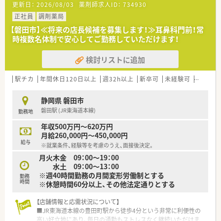
更新日：
2026/08/03
薬剤師求人ID：
734930
中しやすい落ち着いた業務環境が整っております。
■児童思春期の心のケアに注力しており、幅広い精神疾患に対す
正社員
調剤薬局
る知識を深めながら、専門薬剤師としてのキャリアアップを目指
【磐田市】≪将来の店長候補を募集します！≫耳鼻科門前！常
せる環境です。
時複数名体制で安心してご勤務していただけます！
【法人特徴について】
検討リストに追加
■精神科病院を中心に、介護老人保健施設やグループホームとも
連携し、充実した医療と介護を提供しております。
■地域に根ざした精神科医療を通じて、患者様が安心して生活で
駅チカ
年間休日120日以上
週32h以上
新卒可
未経験可
ブラン
きる環境づくりと心のケアを実践している法人です。
■思春期の子どもたちの心のケアに特に力を入れており、院内に
静岡県 磐田市
特別支援学級を開設するなどの取り組みがあります。
磐田駅 (JR東海道本線)
勤務地
【勤務実態について】
年収500万円～620万円
■月曜日から土曜日のうち、8時30分から17時15分までの勤務
月給260,000円～450,000円
となり、残業はほとんど発生しない環境です。
給与
※就業条件、経験等を考慮のうえ、面接後決定。
■土曜日はスタッフ同士が交代でシフト勤務を行っており、有給
月火木金 09：00～19：00
休暇も非常に取得しやすい職場の雰囲気があります。
水土 09：00～13：00
■当直や病棟での服薬指導といった業務は発生しないため、身体
※週40時間勤務の月間変形労働制とする
的な負担も少なく、自分のペースで業務が可能です。
勤務
時間
※休憩時間60分以上、その他法定通りとする
【こんな方にオススメ】
【店舗情報と応需状況について】
■年間休日120日以上の職場で、残業を気にすることなく毎日決
■JR東海道本線の豊田町駅から徒歩4分という非常に利便性の
まった時間に帰宅したいと強く希望されている方。
高い好立地にあり、毎日の通勤もストレスなく継続いただけま
■精神科領域の処方に興味があり、特に児童思春期の発達障害や