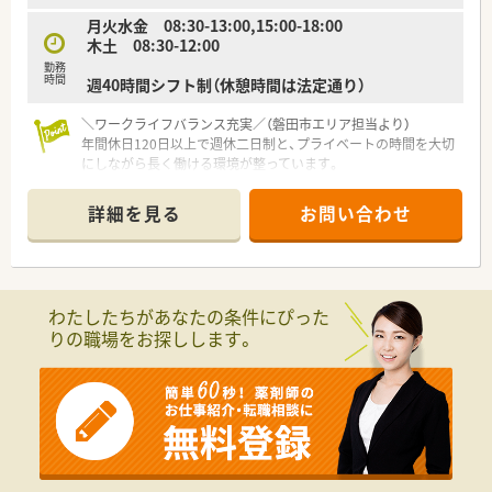
に対して親切丁寧な対応を心がけられる協調性のある方を求め
月火水金 08:30-13:00,15:00-18:00
ています。
木土 08:30-12:00
【法人特徴について】
勤務
時間
週40時間シフト制（休憩時間は法定通り）
■2007年の創業以来、静岡県西部エリアを中心に20店舗近くを
展開しており、代表自らが今も現場に立つ薬剤師目線の法人で
＼ワークライフバランス充実／（磐田市エリア担当より）
す。
年間休日120日以上で週休二日制と、プライベートの時間を大切
■「患者様と同様に従業員も大切にしたい」という社長の理念が
にしながら長く働ける環境が整っています。
浸透しており、個々の自主性を尊重した自由度の高い社風が魅力
です。
【店舗情報と応需状況について】
■磐田市や浜松市などの近隣エリアにドミナント展開している
詳細を見る
お問い合わせ
■磐田駅から車で9分ほどの場所に位置しており、天候を気にせ
ため、急な欠員や休みにも柔軟に対応できるヘルプ体制が整って
ず快適にマイカー通勤できる立地環境です。
います。
■眼科の処方箋をメインに応需しており、1日に約40枚から50枚
の処方箋に丁寧に対応していただきます。
■木曜日と土曜日は午前中のみの営業となっており、午後の時間
わたしたちがあなたの条件にぴった
を自分のために有効活用できるのが魅力です。
りの職場をお探しします。
【職場環境と雰囲気】
■店舗の外観は綺麗な造りとなっており、緑のラインを基調とし
たトレードマークが目印の清潔な薬局です。
■経験豊富なスタッフが在籍しており、わからないことがあって
も気軽に相談できる風通しの良い職場環境です。
■社内イベントなども定期的に開催されており、スタッフ同士の
親睦を深めながら和気あいあいと働けます。