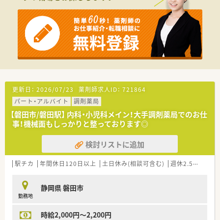
更新日：
2026/07/23
薬剤師求人ID：
721864
パート・アルバイト
調剤薬局
【磐田市/磐田駅】 内科・小児科メイン！大手調剤薬局でのお仕
事！機械面もしっかりと整っております◎
検討リストに追加
駅チカ
年間休日120日以上
土日休み(相談可含む)
週休2.5日以上
静岡県 磐田市
勤務地
時給2,000円～2,200円