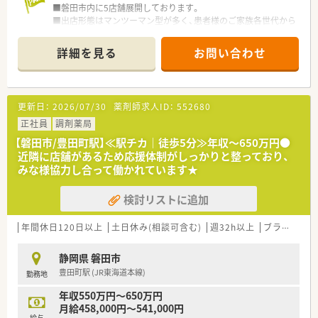
■磐田市内に5店舗展開しております。
■出店形態はマンツーマン型が多く、患者様のご家族各世代から
処方箋を応需する地域密着型の薬局です。
■かかりつけ薬局として従業員は積極的に認定薬剤師を取得し
詳細を見る
お問い合わせ
ております。
■今後も同地域に根ざした地域医療、無理な異動の心配もござい
ません。
更新日：
2026/07/30
薬剤師求人ID：
552680
正社員
調剤薬局
【磐田市/豊田町駅】≪駅チカ｜徒歩5分≫年収～650万円●
近隣に店舗があるため応援体制がしっかりと整っており、
みな様協力し合って働かれています★
検討リストに追加
年間休日120日以上
土日休み(相談可含む)
週32h以上
ブランク可
静岡県 磐田市
豊田町駅 (JR東海道本線)
勤務地
年収550万円～650万円
月給458,000円～541,000円
給与