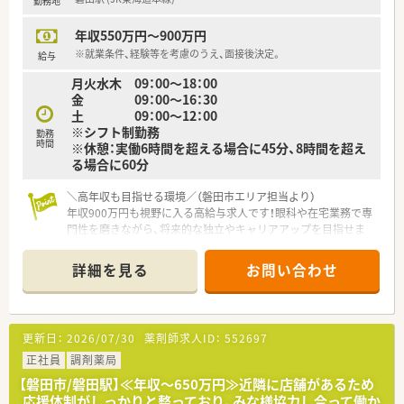
勤務地
ッフにとっても快適な空間です。
年収550万円～900万円
【想定されるモデル年収】
※就業条件、経験等を考慮のうえ、面接後決定。
給与
■30代の経験者モデルで年収500万円から600万円程度と、地域
月火水木 09：00～18：00
内でも高水準の給与体系が魅力です。
金 09：00～16：30
■評価制度により最大で年間7ヶ月分の賞与支給実績もあり、年
土 09：00～12：00
収アップも十分に狙える環境です。
※シフト制勤務
■残業代は1分単位で支給されるほか、住宅手当や資格手当など
勤務
時間
※休憩：実働6時間を超える場合に45分、8時間を超え
の各種手当も充実しており安心です。
る場合に60分
＼高年収も目指せる環境／（磐田市エリア担当より）
年収900万円も視野に入る高給与求人です！眼科や在宅業務で専
門性を磨きながら、将来的な独立やキャリアアップを目指せま
す。
＊------------------------------------------＊
詳細を見る
お問い合わせ
【店舗情報と応需状況について】
■磐田駅を最寄り駅とし、駅から12分の場所に立地しており、マ
イカー通勤も可能で快適に通勤できる環境が整っています。
更新日：
2026/07/30
薬剤師求人ID：
552697
■眼科メインで1日50枚から60枚の処方箋を応需しており、特定
の領域に特化した専門的な知識を深く身につけられます。
正社員
調剤薬局
■正社員1名とパート6名の薬剤師が在籍しており、居宅の在宅
【磐田市/磐田駅】≪年収～650万円≫近隣に店舗があるため
業務にも対応し地域医療に大きく貢献している薬局です。
応援体制がしっかりと整っており、みな様協力し合って働か