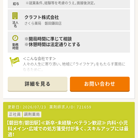
※就業条件、経験等を考慮のうえ、面接後決定。
給与
クラフト株式会社
法人
さくら薬局 磐田鎌田店
名
※開局時間に準じて相談
※休憩時間は法定通りとする
勤務
時間
＜こんな会社です＞
人々の人生に寄り添い、地域に「ライフケア」をもたらす薬局に
なるために。
さくら薬局グループでは様々な取り組みとともに、患者さまひと
りひとりの人生に寄り添い、質の高い医療サービスを届ける薬剤
詳細を見る
お問い合わせ
師を求め育てています。
＜特徴・ポイントのご紹介＞
★薬剤師を守る独自システム
更新日：
2026/07/23
薬剤師求人ID：
721659
業務をサポートするために様々なシステムを独自開発していま
す。
正社員
調剤薬局
その一つが約20年前から導入され、進化を続けている調剤シス
【磐田市/磐田駅】≪新卒・未経験・ベテラン歓迎≫ 内科・小児
テム「SPITS」。
科メイン・広域での処方箋受付が多く、スキルアップには最
処方箋受付から一連の調剤業務を連動させ、業務効率化を図るほ
適！
か、