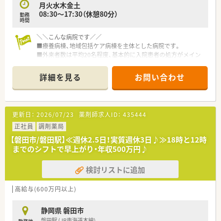
月火水木金土
08:30～17:30（休憩80分）
勤務
時間
＼＼こんな病院です／／
■療養病棟、地域包括ケア病棟を主体とした病院です。
■外来者数は平均20名程度、基本的に入院患者の処方がメイン
です。
■薬剤師は複数名体制となっています。
詳細を見る
お問い合わせ
■お車通勤も可能で駐車場代は無料です。
＼＼こんな方におすすめ／／
■保育所も完備されているため、ママさん薬剤師に
更新日：
2026/07/23
薬剤師求人ID：
435444
■残業はほとんど発生しないためプライベートの時間を大切に
したい方に
正社員
調剤薬局
【磐田市/磐田駅】≪週休2.5日！実質週休3日♪≫18時と12時
までのシフトで早上がり・年収500万円♪
検討リストに追加
高給与(600万円以上)
静岡県 磐田市
磐田駅 (JR東海道本線)