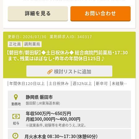
す。
心のケアに関する専門知識を身につけたい方。
■内科クリニックをメインに内科や消化器科の処方箋を1日平均
■当直業務や病棟での服薬指導がない落ち着いた環境で、調剤業
詳細を見る
お問い合わせ
40枚ほど応需しており、じっくりと患者様に向き合えます。
務や医薬品の管理業務に専念したいと考える方。
■薬剤師は常時2名体制を敷いており、事務スタッフとも緊密に
連携しながら対応しております。
更新日：
2026/07/30
薬剤師求人ID：
340317
【法人特徴について】
■会社設立は1993年ですが母体は1981年から続く歴史ある法
正社員
調剤薬局
人であり、浜松を中心に1,000年続く企業を目指して発展してい
【磐田市/磐田駅】◆土日祝休み◆ 総合病院門前薬局・17：30
ます。
まで、残業はほぼなし・昨年の年間休日125日♪
■「緑の葉」を意味する社名の通り、店舗カラーには緑を強調し
た清潔感のある造りを採用し、地域住民に親しまれる運営を行っ
検討リストに追加
ています。
■早くから在宅業務にも注力しており、専用の在宅医療室を完備
するなど、薬剤師が専門業務に特化できる先進的な環境を整えて
年間休日120日以上
土日祝休み
週32h以上
新卒可
未経験可
ブ
います。
静岡県 磐田市
【求人情報について】
磐田駅 (JR東海道本線)
勤務地
■正社員の勤務薬剤師として想定年収は500万円から720万円と
幅広く、これまでの経験やスキルを正当に評価して決定いたしま
年収500万円～650万円
す。
月給300,000円～400,000円
■住宅補助制度として単身者限定で月額45,000円までの補助が
給与
※就業条件、経験等を考慮のうえ、決定。
用意されており、遠方から転職を希望される方の新生活を支援し
ます。
月火水木金 08：30～17：30（休憩60分）
■入社時期は都度相談可能となっており、現職での引き継ぎ状況