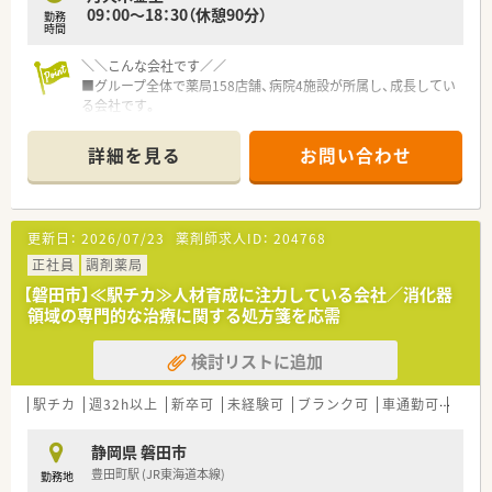
09：00～18：30（休憩90分）
勤務
時間
＼＼こんな会社です／／
■グループ全体で薬局158店舗、病院4施設が所属し、成長してい
る会社です。
■ヘルスケア事業のグループ経営を進めることにより、新たな地
域ケアモデルの提供を目指しています。
詳細を見る
お問い合わせ
■同法人は浜松市・磐田市を中心に計9店舗を展開している調剤
薬局です。
■設備面への投資も惜しみなく実施されている、地元に根差した
地域密着型の調剤薬局チェーンです。
更新日：
2026/07/23
薬剤師求人ID：
204768
■屋号は「あるぷす薬局」で統一しておりますが、設立当初から
ある「あしたば薬局」と「馬郡薬局」だけは当時のままの薬局名で
正社員
調剤薬局
営業しております。
【磐田市】≪駅チカ≫人材育成に注力している会社／消化器
■各店舗で電子化が進んでおり、本店は3階建てで3階には集合
領域の専門的な治療に関する処方箋を応需
研修室も完備しております。
■産休・育休の取得率、復帰率も高く女性も安心して活躍できる
検討リストに追加
企業です。
■総務部など本社機能がしっかりと整備されておりますので、薬
剤師は業務に集中できる環境です。
駅チカ
週32h以上
新卒可
未経験可
ブランク可
車通勤可
高給与
■認定薬剤師、かかりつけ薬剤師取得、在宅業務へのサポートを
積極的に行っています。
静岡県 磐田市
豊田町駅 (JR東海道本線)
勤務地
＼＼こんな方におススメ／／