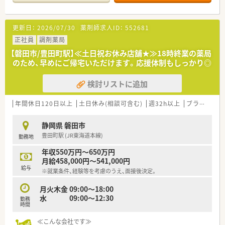
■今後も同地域に根ざした地域医療、無理な異動の心配もござい
ません。
更新日：
2026/07/30
薬剤師求人ID：
552681
正社員
調剤薬局
【磐田市/豊田町駅】≪土日祝お休み店舗★≫18時終業の薬局
のため、早めにご帰宅いただけます。応援体制もしっかり◎
検討リストに追加
年間休日120日以上
土日休み(相談可含む)
週32h以上
ブランク可
静岡県 磐田市
豊田町駅 (JR東海道本線)
勤務地
年収550万円～650万円
月給458,000円～541,000円
給与
※就業条件、経験等を考慮のうえ、面接後決定。
月火木金 09:00～18:00
水 09:00～12:30
勤務
時間
≪こんな会社です≫