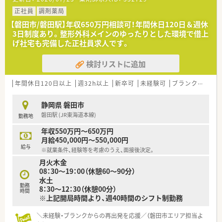
■1日の処方箋枚数は60枚から80枚程度ですが、薬剤師は常時複
数名体制を維持しているため、ゆとりを持って業務に取り組めま
正社員
調剤薬局
す。
【磐田市/磐田駅】年収650万円相談可！年間休日120日＆週休
■近隣の専門クリニックとのマンツーマン型店舗であり、特定の
3日制度あり。整形外科メインのゆったりとした環境で借上
科目を深く学びながら地域のかかりつけ薬局として機能してい
げ社宅も完備した正社員求人です。
ます。
検討リストに追加
【募集背景と求める人物像について】
■今後の新規出店や組織体制のさらなる強化を見据えた欠員補
充のための募集であり、長期的に活躍いただける正社員を募集し
年間休日120日以上
週32h以上
新卒可
未経験可
ブランク可
残業
ています。
■現在は30代までの若手層を中心に、将来的に管理薬剤師とし
静岡県 磐田市
て店舗マネジメントに携わる意欲をお持ちの方を特に歓迎いた
磐田駅 (JR東海道本線)
勤務地
します。
■周囲のスタッフや医療事務の方々と円滑な連携を図り、患者様
年収550万円～650万円
に対して丁寧な対応を心がけられる協調性のある方を求めてい
月給450,000円～550,000円
ます。
給与
※就業条件、経験等を考慮のうえ、面接後決定。
月火木金
【法人特徴について】
08：30～19：00（休憩60～90分）
■2007年の創業以来、静岡県西部エリアを中心に20店舗近くを
水土
展開しており、代表自らが今も現場に立つ薬剤師目線の法人で
勤務
8：30～12：30（休憩00分）
す。
時間
※上記開局時間より、週40時間のシフト制勤務
■「患者様と同様に従業員も大切にしたい」という社長の理念が
浸透しており、個々の自主性を尊重した自由度の高い社風が魅力
です。
＼未経験・ブランクからの再出発を応援／（磐田市エリア担当よ