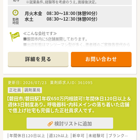
※就業条件、経験等を考慮のうえ、面接後決定。
月火木金 08：30～18：00（休憩90分）
水土 08：30～12：30（休憩00分）
勤務
時間
≪こんな会社です≫
■磐田市内に5店舗展開しております。
■出店形態はマンツーマン型が多く、患者様のご家族各世代から
処方箋を応需する地域密着型の薬局です。
■かかりつけ薬局として従業員は積極的に認定薬剤師を取得し
詳細を見る
お問い合わせ
ております。
■今後も同地域に根ざした地域医療、無理な異動の心配もござい
ません。
更新日：
2026/07/23
薬剤師求人ID：
361095
≪薬局について≫
■豊田町駅より徒歩5分にございます。立地◎
正社員
調剤薬局
■小児科クリニック門前です。
【磐田市/磐田駅】年収650万円相談可！年間休日120日以上＆
週休3日制度あり。呼吸器科・内科メインの落ち着いた店舗
で借上げ社宅も完備した正社員求人です。
検討リストに追加
年間休日120日以上
週32h以上
新卒可
未経験可
ブランク可
残業