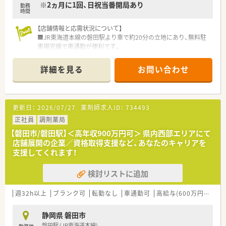
※2ヵ月に1回、日祝当番開局あり
勤務
等に合わせて調整いたしますので、無理のない転職が可能です。
時間
【店舗情報と応需状況について】
■JR東海道本線の磐田駅より車で約20分の立地にあり、無料駐
車場完備で車通勤が便利です。
■近隣の総合病院から総合科目を応需しており、1日平均80枚程
度の処方箋に対応しています。
詳細を見る
お問い合わせ
■薬剤師は常勤3名とパート1名のゆとりある体制で、事務員も
複数名在籍しており手厚い配置です。
【法人特徴について】
更新日：
2026/07/27
薬剤師求人ID：
734493
■千葉県を中心に展開する調剤薬局グループで、無借金経営を続
ける安定した経営基盤が強みです。
正社員
調剤薬局
■無理な出店を行わず、門前医療機関との信頼関係を重視した堅
【磐田市/磐田駅】＜高年収900万円可＞ 県内西部エリアにて
実な薬局運営を長年続けています。
店舗展開の企業／資格取得支援など、あなたのキャリアを
■産休育休の取得率は100％を誇り、男性の育休取得実績もある
支援してくれます！
など働きやすい環境が整っています。
検討リストに追加
【職場環境と雰囲気】
■店舗は2階建ての広々とした作りで、清潔感のある調剤室や休
憩室が完備され快適に過ごせます。
週32h以上
ブランク可
転勤なし
車通勤可
高給与(600万円以上)
■管理薬剤師を含めコミュニケーションが円滑で、人間関係が良
好な働きやすい職場環境が自慢です。
静岡県 磐田市
■待合室も広くゆったりとしており、患者様だけでなく働くスタ
磐田駅 (JR東海道本線)