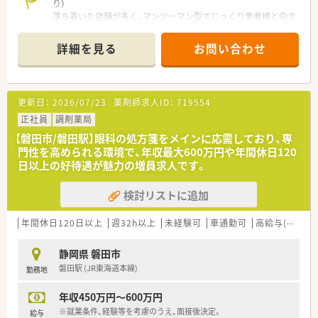
■近隣の浜松市内に店舗の8割が集中しているためヘルプ体制が
り）
非常に強力であり、急な欠員や休みにも柔軟に対応できる環境で
落ち着いた店舗が多く、マンツーマン型でじっくり患者様と向き
す。
合えます。代表も薬剤師で現場の声を大切にしてくれるため、経
験が浅い方でも安心して着実に成長できる環境です。
詳細を見る
お問い合わせ
【求人情報について】
＊------------------------------------------＊
■正社員として年収550万円から最大650万円の提示が可能であ
り、ご経験やスキルを正当に評価して納得の給与条件を決定しま
【店舗情報と応需状況について】
す。
■磐田駅から車で10分ほどの場所に位置しており、近隣の整形
更新日：
2026/07/23
薬剤師求人ID：
719554
■年間休日は120日前後を確保しており、年末年始などの長期休
外科クリニックをメインに1日60枚から70枚程度を応需してい
暇も門前クリニックの休診に合わせてしっかりと取得いただけ
ます。
正社員
調剤薬局
ます。
■薬剤師は常時2名体制を維持しており、整形外科メインのため
【磐田市/磐田駅】眼科の処方箋をメインに応需しており、専
■県外から移住を検討されている方には法人契約の借上げ社宅
重い処方が少なく、のんびりとゆとりを持って業務に取り組めま
門性を高められる環境で、年収最大600万円や年間休日120
を提供しており、引越し費用や初期費用も会社負担でフルサポー
す。
日以上の好待遇が魅力の増員求人です。
トします。
■リハビリテーションやリウマチ科の処方も含まれており、外来
調剤を通じて特定の専門知識をじっくりと深めることが可能な
検討リストに追加
環境です。
【募集背景と求める人物像について】
年間休日120日以上
週32h以上
未経験可
車通勤可
高給与(600万円以上)
■今後の新規出店や組織体制のさらなる強化を見据えた欠員補
充のための募集であり、長期的に活躍いただける正社員を募集し
静岡県 磐田市
ています。
磐田駅 (JR東海道本線)
勤務地
■これまでの経験を活かしながら将来的に管理薬剤師として店
舗マネジメントに携わる意欲をお持ちの若手薬剤師の方を大歓
年収450万円～600万円
迎いたします。
■周囲のスタッフや医療事務の方々と円滑な連携を図り、患者様
※就業条件、経験等を考慮のうえ、面接後決定。
給与