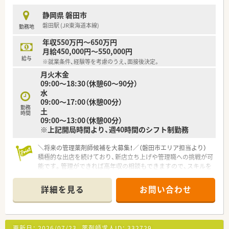
静岡県 磐田市
磐田駅 (JR東海道本線)
勤務地
年収550万円～650万円
月給450,000円～550,000円
給与
※就業条件、経験等を考慮のうえ、面接後決定。
月火木金
09:00～18:30（休憩60～90分）
水
09:00～17:00（休憩00分）
勤務
土
時間
09:00～13:00（休憩00分）
※上記開局時間より、週40時間のシフト制勤務
＼将来の管理薬剤師候補を大募集！／（磐田市エリア担当より）
積極的な出店を続けており、新店立ち上げや管理職への挑戦が可
能です。管理ができれば高年収の相談もできますので、スキルを
活かしてキャリアを築きたい方に最適ですよ。
＊------------------------------------------＊
詳細を見る
お問い合わせ
【店舗情報と応需状況について】
■磐田駅から車で20分ほどの場所に位置しており、呼吸器科や
内科、アレルギー科をメインとした処方箋を応需しております。
更新日：
2026/07/23
薬剤師求人ID：
332729