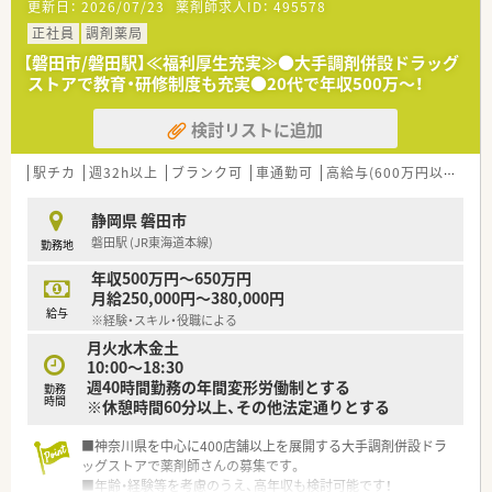
更新日：
2026/07/23
薬剤師求人ID：
495578
業です。
正社員
調剤薬局
＼ こんな方にオススメです ／
【磐田市/磐田駅】≪福利厚生充実≫●大手調剤併設ドラッグ
地域に根差してお仕事をしたい方！いろいろな店舗で経験を積み
ストアで教育・研修制度も充実●20代で年収500万～！
たい方！
総合職と地域職の2コースから選択◎途中変更も可能です☆
検討リストに追加
まだまだ自分は発展途上！研修制度が充実している会社がいい方
にオススメ◎
駅チカ
週32h以上
ブランク可
車通勤可
高給与(600万円以上)
寮
OJTやフォローアップをはじめ、階層別研修、外部講師を招いた
研修会など
静岡県 磐田市
外部の研修を受ける際の費用も会社が一部負担してくれます☆
磐田駅 (JR東海道本線)
勤務地
成長できる環境が準備されていますよ！
年収500万円～650万円
＼ 店舗情報 ／
月給250,000円～380,000円
・内科クリニックの門前薬局です！
給与
※経験・スキル・役職による
・薬剤師は2名在籍。一日平均40枚の処方箋を対応しています。
月火水木金土
10:00～18:30
週40時間勤務の年間変形労働制とする
勤務
時間
※休憩時間60分以上、その他法定通りとする
■神奈川県を中心に400店舗以上を展開する大手調剤併設ドラ
ッグストアで薬剤師さんの募集です。
■年齢・経験等を考慮のうえ、高年収も検討可能です！