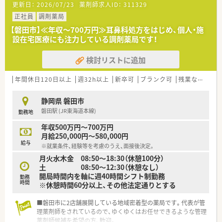
更新日：
2026/07/23
薬剤師求人ID：
311329
■働き方次第で全科目の経験が可能なため、他社よりも成長スピ
ードが圧倒的に早くなります！
正社員
調剤薬局
■システム面でも働き易さをサポート！
【磐田市】≪年収～700万円≫耳鼻科処方をはじめ、個人・施
→「薬歴MEDIX（メディクス）」で薬歴入力業務をスピーディに♪
設在宅医療にも注力している調剤薬局です！
→「調剤鑑査システムBarrera（バレラ）」で安心して調剤が出来
る様に現場をサポート★
検討リストに追加
＼店舗情報／
JR磐田市駅から徒歩5分ほどの場所にございます。駅チカのため
年間休日120日以上
週32h以上
新卒可
ブランク可
残業なし(ほぼなし含む)
電車通勤も可能です。
■病院門前の店舗で処方箋は1日120枚程度応需しております。
静岡県 磐田市
■薬剤師は常時4名体制です。
磐田駅 (JR東海道本線)
勤務地
年収500万円～700万円
月給250,000円～580,000円
給与
※就業条件、経験等を考慮のうえ、面接後決定。
月火水木金 08:50～18:30（休憩100分）
土 08:50～12:30（休憩なし）
開局時間内を軸に週40時間シフト制勤務
勤務
時間
※休憩時間60分以上、その他法定通りとする
■磐田市に2店舗展開している地域密着型の薬局です。代表が管
理薬剤師をされているので、ゆくゆくはお任せできるような管理
薬剤師候補を希望の方、歓迎。