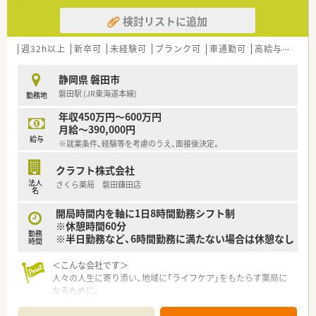
調剤過誤防止機能を高め、患者様と働くスタッフを守っていま
検討リストに追加
す。
システム改修が必要な制度変更があった場合も、迅速に対応でき
る強みを生かしていきます。
週32h以上
新卒可
未経験可
ブランク可
車通勤可
高給与(600万円以上)
★刷新された新規採用者研修
静岡県 磐田市
中途入社ならではの悩みを解消し、さくら薬局グループのビジョ
磐田駅 (JR東海道本線)
勤務地
ンや社内規定などをご案内。
同期入社の方との繋がりを踏まえ、『さくら薬局の薬剤師』とし
年収450万円～600万円
て、安心してキャリアをスタートいただくための研修です。
月給～390,000円
店舗OJT・フォローアップや通常の社内研修と絡めて中途入社専
給与
※就業条件、経験等を考慮のうえ、面接後決定。
門の体系的な研修をご用意。
安心して飛び込める体制が整備されています。
クラフト株式会社
法人
さくら薬局 磐田鎌田店
★業界トップクラスの認定薬局数と盤石化を図る組織体制
名
全国で850店舗以上展開、全店舗で地域連携薬局を目指している
地域に根差した調剤薬局です。
開局時間内を軸に1日8時間勤務シフト制
がん診療連携拠点病院等との密な連携を行いつつ、より高度な薬
※休憩時間60分
勤務
学管理や、
※半日勤務など、6時間勤務に満たない場合は休憩なし
時間
高い専門性が求められる特殊な調剤に対応できる専門医療機関
連携薬局も取得しています。
＜こんな会社です＞
本社から業界動向などの情報が常に発信されており、患者様や医
人々の人生に寄り添い、地域に「ライフケア」をもたらす薬局に
療機関と信頼関係を築きやすい体制があるのも、
なるために。
認定薬局が増えている理由の1つです。
さくら薬局グループでは様々な取り組みとともに、患者さまひと