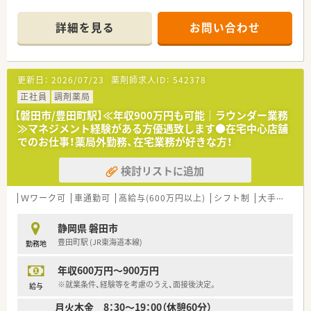
■社宅・家賃補助制度や社員持株会制度など福利厚生が充実して
おり働きやすい環境です。
詳細を見る
お問い合わせ
更新日：
2026/07/23
薬剤師求人ID：
542378
正社員
調剤薬局
【磐田市/豊田町駅】≪年収900万円も可能｜ラウンダー業務
≫マネジメント経験がある方優遇致します●在宅中心店舗
でのお仕事！薬局外勤務、在宅業務が好きな方！
検討リストに追加
Ｗワーク可
車通勤可
高給与(600万円以上)
シフト制
大手チェーン以外
静岡県 磐田市
豊田町駅 (JR東海道本線)
勤務地
年収600万円～900万円
※就業条件、経験等を考慮のうえ、面接後決定。
給与
月火木金 8：30～19：00（休憩60分）