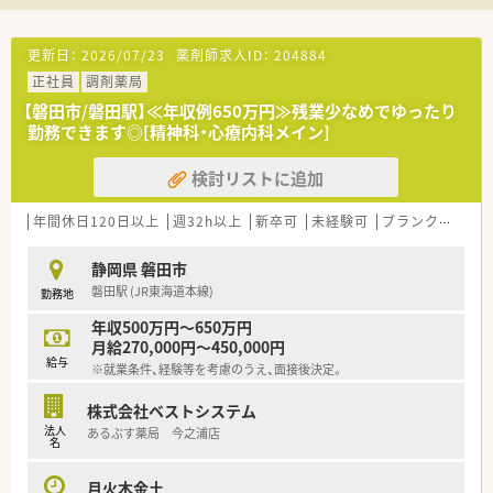
【こんな方にオススメ】
■仕事とプライベートのバランスを重視し、お休みをしっかりと
更新日：
2026/07/23
薬剤師求人ID：
204884
確保しながら安定して長く働きたい方に最適です。
正社員
調剤薬局
■眼科領域に特化した専門的な知識を身につけたい方や、特定の
科目でスキルを極めたい勉強熱心な方に適しています。
【磐田市/磐田駅】≪年収例650万円≫残業少なめでゆったり
■マイカーを利用して通勤したい方や、天候に左右されずに毎日
勤務できます◎[精神科・心療内科メイン]
の通勤時間を快適に過ごしたい方におすすめです。
検討リストに追加
年間休日120日以上
週32h以上
新卒可
未経験可
ブランク可
車
静岡県 磐田市
磐田駅 (JR東海道本線)
勤務地
年収500万円～650万円
月給270,000円～450,000円
給与
※就業条件、経験等を考慮のうえ、面接後決定。
株式会社ベストシステム
法人
あるぷす薬局 今之浦店
名
月火木金土