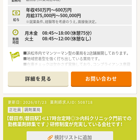
勤務地
年収450万円～600万円
月給375,000円～500,000円
給与
※就業条件、経験等を考慮のうえ、面接後決定。
月木金 08:45～18:00（休憩75分）
火土 08:45～12:00（休憩なし）
勤務
時間
■浜松市内でマンツーマン型の薬局を2店舗展開しております。
■地域密着型を強く打ち出している薬局です。
■在庫チェックは欠かさず実施しており、コンプライアンス意識
が高い会社です。
■投薬など対人業務が好きな方が多く集まっています。
詳細を見る
お問い合わせ
■同代表が経営する別法人で薬局を4店舗展開しています。
更新日：
2026/07/23
薬剤師求人ID：
508718
正社員
調剤薬局
【磐田市/磐田駅】≪17時台定時◎≫内科クリニック門前での
勤務薬剤師集です♪研修制度が充実している会社です！
検討リストに追加