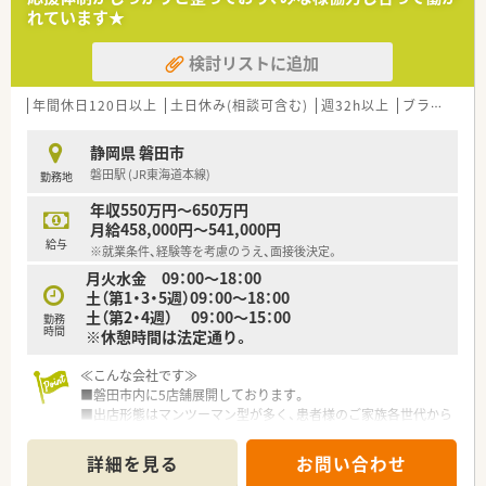
れています★
【法人特徴について】
■1992年に設立され、静岡県西部を中心にして6店舗の調剤薬局
検討リストに追加
を展開し、地域に密着した医療サービスの提供を続けています。
■よりきめ細やかな薬局運営を実現するため、過去に分社化を行
い、地域ごとのニーズに迅速に応える体制を構築しております。
年間休日120日以上
土日休み(相談可含む)
週32h以上
ブランク可
■社名には患者様と医療機関の間に立ちたいという願いが込め
られており、地域のプロスポーツチームのスポンサーも務めてい
静岡県 磐田市
ます。
磐田駅 (JR東海道本線)
勤務地
【職場環境と雰囲気】
年収550万円～650万円
■正社員1名に対してパートスタッフ6名が在籍しており、協力
月給458,000円～541,000円
し合いながら業務を進めるアットホームで温かい雰囲気の職場
給与
※就業条件、経験等を考慮のうえ、面接後決定。
です。
月火水金 09：00～18：00
■懇親会やゴルフコンペといった社内イベントも定期的に開催
土（第1・3・5週）09：00～18：00
されており、スタッフ間のコミュニケーションが活発に行われて
土（第2・4週） 09：00～15：00
います。
勤務
時間
※休憩時間は法定通り。
■年齢や性別を問わず幅広い世代の方が活躍できる環境であり、
60代の方であっても元気に働く意欲があれば歓迎されていま
す。
≪こんな会社です≫
■磐田市内に5店舗展開しております。
■出店形態はマンツーマン型が多く、患者様のご家族各世代から
処方箋を応需する地域密着型の薬局です。
■かかりつけ薬局として従業員は積極的に認定薬剤師を取得し
詳細を見る
お問い合わせ
ております。