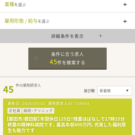
業種
を選ぶ
雇用形態 / 給与
を選ぶ
詳細条件を表示
条件に合う求人
45
件を
検索する
45
件の薬剤師求人
並び順
更新日：
2026/07/31
薬剤師求人ID：
735643
正社員
病院・クリニック
【磐田市/磐田駅】年間休日125日！残業ほぼなしで17時15分
終業の精神科病院です。最高年収600万円、充実した福利厚
生も魅力です