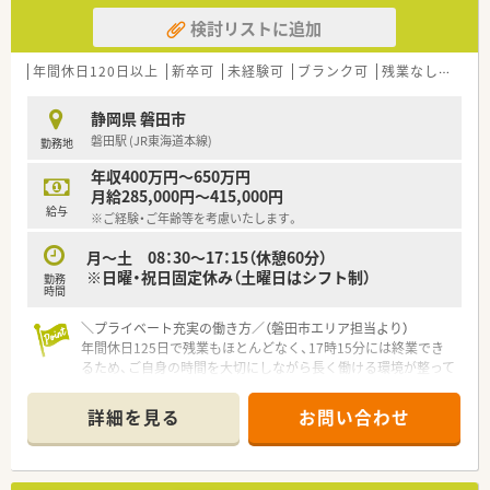
検討リストに追加
年間休日120日以上
新卒可
未経験可
ブランク可
残業なし(ほぼなし含む)
静岡県 磐田市
磐田駅 (JR東海道本線)
勤務地
年収400万円～650万円
月給285,000円～415,000円
給与
※ご経験・ご年齢等を考慮いたします。
月～土 08：30～17：15（休憩60分）
※日曜・祝日固定休み（土曜日はシフト制）
勤務
時間
＼プライベート充実の働き方／（磐田市エリア担当より）
年間休日125日で残業もほとんどなく、17時15分には終業でき
るため、ご自身の時間を大切にしながら長く働ける環境が整って
います。
詳細を見る
お問い合わせ
【施設情報と業務状況について】
■磐田駅から車で10分ほどの立地にあり、精神科と神経科の専
門的な医療を提供している地域密着型の病院です。
■外来は院外処方がメインとなっており、院内での調剤業務に集