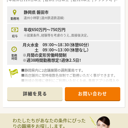
■マネジメント経験のある方大歓迎です！
■面接時にはご自身の実績やご経験をしっかりとアピールして
静岡県 磐田市
ください。
遠州小林駅 (遠州鉄道鉄道線)
勤務地
■一般的な業務（調剤・監査・投薬）プラスαでどんな業務が可能
でしょうか。
年収650万円～750万円
～例～
■過去に営業経験があり、新規での施設在宅の獲得が可能！
※就業条件、経験等を考慮のうえ、面接後決定。
給与
■ 過去に××をして、〇〇の加算取得ができ、□□の利益を出
月火水金 09：00～18：30（休憩60分）
す事が可能！
土 09：00～13：00（休憩なし）
※月間の変形労働時間制
勤務
時間
※週38時間勤務想定！週休2.5日！
■静岡県内に2店舗展開の調剤薬局です。
■両店舗共に常時複数名体制でご勤務いただく事ができます。
■地域の皆様に便利にご利用いただくため、専用アプリの導入や
ドライブスルー薬局もございます。
詳細を見る
お問い合わせ
わたしたちがあなたの条件にぴった
りの職場をお探しします。