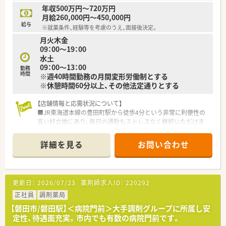
■在宅業務に興味をお持ちの方
年収500万円～720万円
■浜松市・磐田市内で地元の医療に貢献をしたい方
月給260,000円～450,000円
■家庭と両立しながら長く働きたい方
給与
※就業条件、経験等を考慮のうえ、面接後決定。
月火木金
＼＼店舗について／／
09：00～19：00
■主な応需科目は精神科・心療内科となります。
水土
■処方箋は1日あたり60枚ほど！
09：00～13：00
■プライバシーを配慮した完全個室を完備した店舗です。
勤務
時間
※週40時間勤務の月間変形労働制とする
※休憩時間60分以上、その他法定通りとする
【店舗情報と応需状況について】
■JR東海道本線の豊田町駅から徒歩4分という非常に利便性の
高い好立地にあり、毎日の通勤もストレスなく継続いただけま
す。
■内科クリニックをメインに内科や消化器科の処方箋を1日平均
詳細を見る
お問い合わせ
40枚ほど応需しており、じっくりと患者様に向き合えます。
■薬剤師は常時2名体制を敷いており、事務スタッフとも緊密に
連携しながら対応しております。
更新日：
2026/07/23
薬剤師求人ID：
220292
【法人特徴について】
■会社設立は1993年ですが母体は1981年から続く歴史ある法
正社員
調剤薬局
人であり、浜松を中心に1,000年続く企業を目指して発展してい
【磐田市/磐田駅】＜病院門前＞大手調剤グループに所属し安
ます。
定性、待遇面充実。市内でも有数の病院門前です。
■「緑の葉」を意味する社名の通り、店舗カラーには緑を強調し