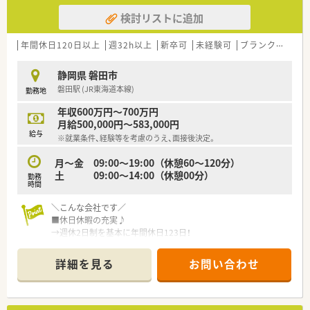
た清潔感のある造りを採用し、地域住民に親しまれる運営を行っ
検討リストに追加
ています。
■早くから在宅業務にも注力しており、専用の在宅医療室を完備
するなど、薬剤師が専門業務に特化できる先進的な環境を整えて
年間休日120日以上
週32h以上
新卒可
未経験可
ブランク可
車
います。
静岡県 磐田市
【求人情報について】
磐田駅 (JR東海道本線)
勤務地
■正社員の勤務薬剤師として想定年収は500万円から720万円と
幅広く、これまでの経験やスキルを正当に評価して決定いたしま
年収600万円～700万円
す。
月給500,000円～583,000円
■住宅補助制度として単身者限定で月額45,000円までの補助が
給与
※就業条件、経験等を考慮のうえ、面接後決定。
用意されており、遠方から転職を希望される方の新生活を支援し
ます。
月～金 09:00～19:00 （休憩60～120分）
■入社時期は都度相談可能となっており、現職での引き継ぎ状況
土 09:00～14:00 （休憩00分）
勤務
等に合わせて調整いたしますので、無理のない転職が可能です。
時間
＼こんな会社です／
■休日休暇の充実♪
→週休2日制を基本に年間休日123日！
→8日間の長期休暇の取得も可！（希望者全員）
■普段から明るい態度でお互いが協力し合い、わからないことが
詳細を見る
お問い合わせ
あれば助け合いという精神でみな様働かれております！
■大手企業傘下の為、安定した企業です！
■部長などの役職者も流動的に勤務しているので、困った事があ
れば相談し易くコミュニケーションが取り易い環境です♪