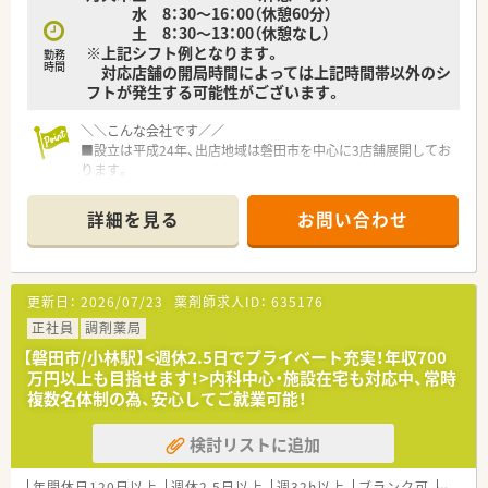
水 8：30～16：00（休憩60分）
土 8：30～13：00（休憩なし）
※上記シフト例となります。
勤務
時間
対応店舗の開局時間によっては上記時間帯以外のシ
フトが発生する可能性がございます。
＼＼こんな会社です／／
■設立は平成24年、出店地域は磐田市を中心に3店舗展開してお
ります。
■代表も薬剤師で、現場を経験されてきた方です。今なお管理薬
剤師として調剤室に入り、従業員と同じ目線をお持ちです。
詳細を見る
お問い合わせ
■かかりつけや在宅業務を推進しており、国が目指す薬局の在り
方に則した企業運営をされています。
＼＼求人について／／
更新日：
2026/07/23
薬剤師求人ID：
635176
■磐田市内の店舗のラウンダーのお仕事！
■店舗内の調剤業務ならびに、その他在宅調剤・配達がメインで
正社員
調剤薬局
す。
【磐田市/小林駅】<週休2.5日でプライベート充実！年収700
■開局当初より取り組んでこられた在宅業務では、施設・居宅へ
万円以上も目指せます！>内科中心・施設在宅も対応中、常時
の配達や服薬指導、ドクター同行も状況に応じて行っておりま
複数名体制の為、安心してご就業可能！
す。
■投薬業務（患者様と話をすること）が好きな方であること。
検討リストに追加
■在宅業務に理解があり、積極的に対応できること。
＼＼高年収をご希望の方／／
年間休日120日以上
週休2.5日以上
週32h以上
ブランク可
残業な