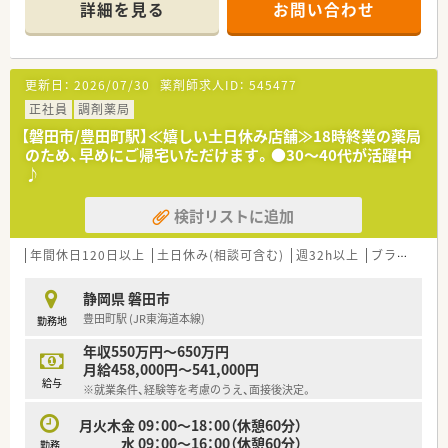
りひとりの人生に寄り添い、質の高い医療サービスを届ける薬剤
詳細を見る
お問い合わせ
★安心して働ける環境と福利厚生制度
師を求め育てています。
年間休日が「126日」と業界トップクラスのさくら薬局では産休・
育休の希望取得率も100％！
＜特徴・ポイントのご紹介＞
長く働き続けるための環境づくりを考え、ライフステージに応じ
★薬剤師を守る独自システム
更新日：
2026/07/30
薬剤師求人ID：
545477
た福利厚生をご用意しています。
業務をサポートするために様々なシステムを独自開発していま
また、患者さまへの想いをカタチにする「リトルチャレンジ制
す。
正社員
調剤薬局
度」では「現場主義」を念頭に、
その一つが約20年前から導入され、進化を続けている調剤シス
【磐田市/豊田町駅】≪嬉しい土日休み店舗≫18時終業の薬局
地域・店舗ごとに異なる患者さまのニーズやスタッフの思いを実
テム「SPITS」。
のため、早めにご帰宅いただけます。●30～40代が活躍中
現する取り組みも行っています。
処方箋受付から一連の調剤業務を連動させ、業務効率化を図るほ
♪
入社後もひとりひとりの薬剤師像に近しい多彩なキャリアステ
か、
ップをご用意しております。
調剤過誤防止機能を高め、患者様と働くスタッフを守っていま
こうした働きやすい環境づくりに力を入れている『さくら薬局グ
検討リストに追加
す。
ループ』でご活躍されてみませんか？
システム改修が必要な制度変更があった場合も、迅速に対応でき
る強みを生かしていきます。
年間休日120日以上
土日休み(相談可含む)
週32h以上
ブランク可
★刷新された新規採用者研修
静岡県 磐田市
中途入社ならではの悩みを解消し、さくら薬局グループのビジョ
豊田町駅 (JR東海道本線)
勤務地
ンや社内規定などをご案内。
同期入社の方との繋がりを踏まえ、『さくら薬局の薬剤師』とし
年収550万円～650万円
て、安心してキャリアをスタートいただくための研修です。
月給458,000円～541,000円
店舗OJT・フォローアップや通常の社内研修と絡めて中途入社専
給与
※就業条件、経験等を考慮のうえ、面接後決定。
門の体系的な研修をご用意。
安心して飛び込める体制が整備されています。
月火木金 09：00～18：00（休憩60分）
水 09：00～16：00（休憩60分）
勤務