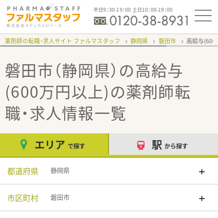
平日9：30-19：00 土日10：00-19：00
薬剤師の転職・求人サイト ファルマスタッフ
静岡県
磐田市
高給与(60
磐田市（静岡県）の高給与
(600万円以上)
の薬剤師転
職・求人情報一覧
エリア
駅
で探す
から探す
都道府県
静岡県
市区町村
磐田市