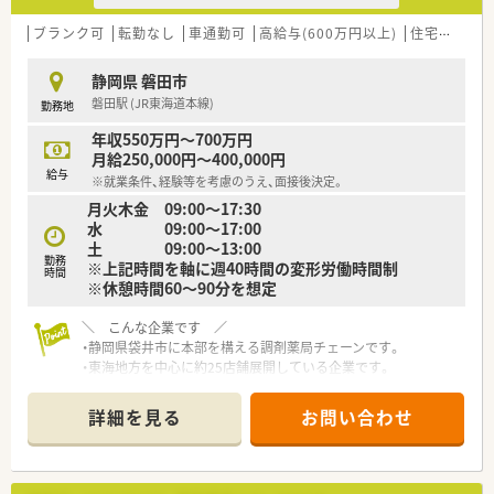
ブランク可
転勤なし
車通勤可
高給与(600万円以上)
住宅補助(手当)あり
静岡県 磐田市
磐田駅 (JR東海道本線)
勤務地
年収550万円～700万円
月給250,000円～400,000円
給与
※就業条件、経験等を考慮のうえ、面接後決定。
月火木金 09:00～17:30
水 09:00～17:00
土 09:00～13:00
勤務
※上記時間を軸に週40時間の変形労働時間制
時間
※休憩時間60～90分を想定
＼ こんな企業です ／
・静岡県袋井市に本部を構える調剤薬局チェーンです。
・東海地方を中心に約25店舗展開している企業です。
・医療モールを中心に店舗展開しております。
・自らクリニックや施設を誘致し地域医療発信機関を造り出して
詳細を見る
お問い合わせ
います。
・患者目線の店舗作りを行っており、投薬は双方座れる対面型カ
ウンターを整備しています。
・外部講師を招いた勉強会開催など、研修にも力を入れている企