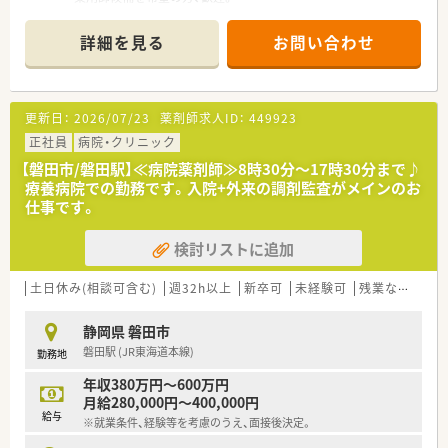
■週休2日週40時間のシフト制勤務です。
年間休日120日あり、残業もほぼありませんので、無理なくご
詳細を見る
お問い合わせ
勤務いただけます。
■在宅患者を受け持つドクターからの依頼や地域医療へのより
深い貢献を！という考えから、クラス100のクリーンベンチがク
ラス10000の無菌調剤室の中に設置されております。また、別室
更新日：
2026/07/23
薬剤師求人ID：
449923
には安全キャビネットもございます。これにより在宅医療にお
いて点滴調剤や抗がん剤調剤が可能。完成時には近隣の医療機
正社員
病院・クリニック
関向けにお披露目会を開催し、在宅患者を受け持つドクターから
【磐田市/磐田駅】≪病院薬剤師≫8時30分～17時30分まで♪
は好評で現在も居宅を中心に在宅対応は増加しております。
療養病院での勤務です。入院+外来の調剤監査がメインのお
仕事です。
検討リストに追加
土日休み(相談可含む)
週32h以上
新卒可
未経験可
残業なし(ほぼなし含む)
静岡県 磐田市
磐田駅 (JR東海道本線)
勤務地
年収380万円～600万円
月給280,000円～400,000円
給与
※就業条件、経験等を考慮のうえ、面接後決定。