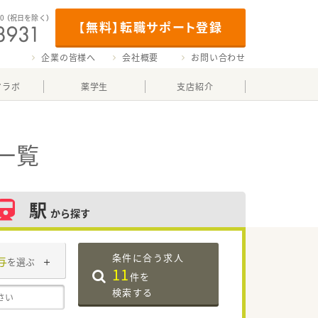
00
（祝日を除く）
【無料】転職サポート登録
企業の皆様へ
会社概要
お問い合わせ
マラボ
薬学生
支店紹介
一覧
駅
から探す
条件に合う求人
与
を選ぶ
11
件を
検索する