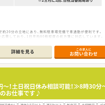
※2ヵ月に1回、日祝当番開局あり
で約20分の立地にあり、無料駐車場完備で車通勤が便利です。
応需しており、1日平均80枚程度の処方箋に対応しています。
名のゆとりある体制で、事務員も複数名在籍しており手厚い配置
この求人に
詳細を見る
お問い合わせ
薬局グループで、無借金経営を続ける安定した経営基盤が強みで
療機関との信頼関係を重視した堅実な薬局運営を長年続けていま
誇り、男性の育休取得実績もあるなど働きやすい環境が整ってい
作りで、清潔感のある調剤室や休憩室が完備され快適に過ごせま
ーションが円滑で、人間関係が良好な働きやすい職場環境が自慢
00円～！土日祝日休み相談可能！≫8時30
おり、患者様だけでなく働くスタッフにとっても快適な空間です
ンのお仕事です♪
相談可含む)
週休2.5日以上
週32h以上
新卒可
未経験可
ブ