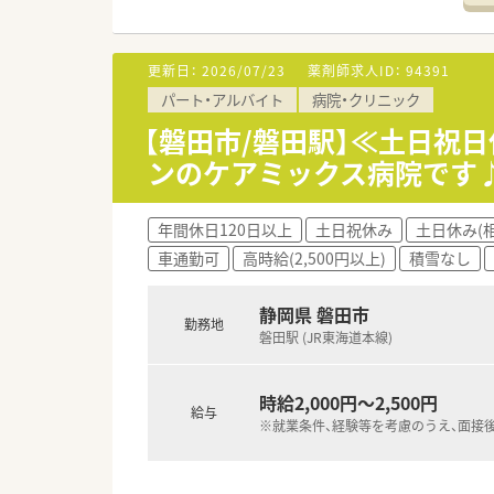
【勤務実態について】
■木曜日と土曜日は午前のみの
更新日：
2026/07/23
薬剤師求人ID：
94391
■営業時間は月火水金の18時
パート・アルバイト
病院・クリニック
■各店舗の営業時間に準じたシ
【磐田市/磐田駅】≪土日祝
【やりがい/おすすめポイント】
ンのケアミックス病院です
■地域にお住まいの患者様と深
■時給2,100円と高水準であ
■スタッフ増員によるゆとりの
年間休日120日以上
土日祝休み
土日休み(
車通勤可
高時給(2,500円以上)
積雪なし
静岡県 磐田市
勤務地
磐田駅 (JR東海道本線)
時給2,000円～2,500円
給与
※就業条件、経験等を考慮のうえ、面接