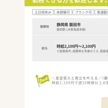
土日祝休み
未経験可
ブランク可
車通勤
静岡県 磐田市
勤務地
磐田駅 (JR東海道本線)
時給2,100円～2,100円
給与
※就業条件、経験等を考慮のうえ、面接
＼安定収入と両立を叶える／（磐
時給2,100円で週20時間以
【店舗情報と応需状況について】
■静岡県磐田市に位置し、磐田
■近隣のクリニックから眼科の
■1日の処方箋応需枚数は40枚