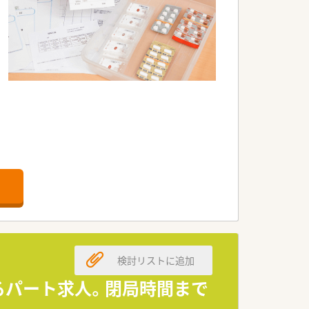
。
す。
率性や安全性を高める機能が備わっている
検討リストに追加
数ございます。
げるパート求人。閉局時間まで