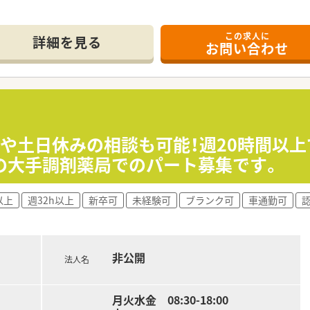
継続できるよう、院内に小学校、中学校の特別支援学級を開設し
ADHD、自閉症スペクトラム障害（ASD）など、思春期特有の
この求人に
うつ病、パニック障害など、幅広い精神疾患の治療も行っていま
詳細を見る
お問い合わせ
グループホームとも連携し在宅復帰の支援も行っています。
剤業務
・看護師・他職種への対応含む）
がりや土日休みの相談も可能！週20時間以
は行っていません
の大手調剤薬局でのパート募集です。
ゾートホテルのように快適で綺麗な病院です。
以上
週32h以上
新卒可
未経験可
ブランク可
車通勤可
での勤務です。残業ほとんどありません。
談できます。
勤めされる方が多い病院です。
非公開
法人名
月火水金 08:30-18:00