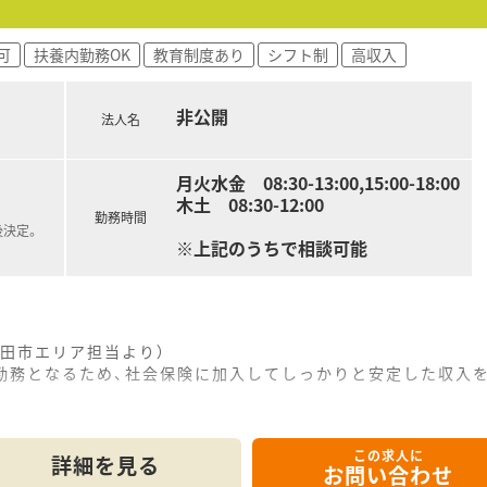
可
扶養内勤務OK
教育制度あり
シフト制
高収入
非公開
法人名
月火水金 08:30-13:00,15:00-18:00
木土 08:30-12:00
勤務時間
後決定。
※上記のうちで相談可能
田市エリア担当より）
上の勤務となるため、社会保険に加入してしっかりと安定した収入
駅から車で9分ほどの立地にある地域密着型の落ち着いた雰囲気
この求人に
処方箋をメインに応需しており、眼科領域の専門的な知識を深め
詳細を見る
お問い合わせ
から50枚程度と落ち着いており、患者様とじっくり向き合える