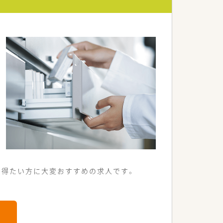
を得たい方に大変おすすめの求人です。
の調剤薬局です。
られる環境です。
業務量です。