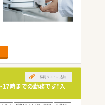
です。
す。
す。
ます。
検討リストに追加
す。
です。
分～17時までの勤務です！入
。
ランク可
残業なし(ほぼなし含む)
転勤なし