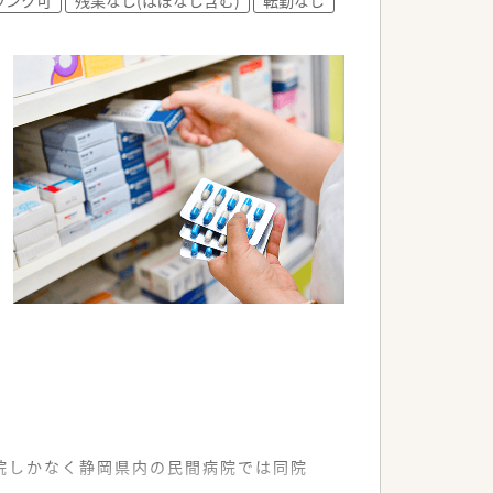
力です。
す。
です。
院しかなく静岡県内の民間病院では同院