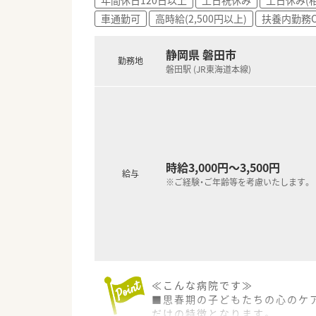
■30代の経験者モデルで年収5
車通勤可
高時給(2,500円以上)
扶養内勤務O
■評価制度により最大で年間7
■残業代は1分単位で支給され
静岡県 磐田市
勤務地
磐田駅 (JR東海道本線)
時給3,000円～3,500円
給与
※ご経験・ご年齢等を考慮いたします。
≪こんな病院です≫
■思春期の子どもたちの心のケ
だけの特徴となります。