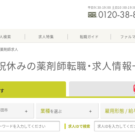
平日9：30-19：00 土日10：00-19：
人検索
求人特集
転職ガイド
ファル
祝休み
の薬剤師転職・求人情報
す
業種
雇用形態 / 給
磐田市
を選ぶ
求人IDで検索