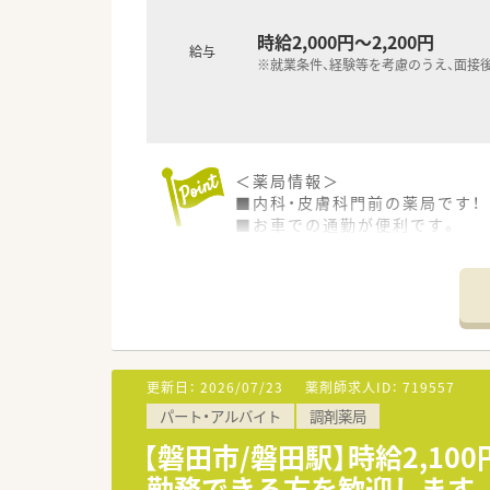
時給2,000円～2,200円
給与
※就業条件、経験等を考慮のうえ、面接
＜薬局情報＞
■内科・皮膚科門前の薬局です！
■お車での通勤が便利です。
■「17時まで」「土日休み」ま
＜こんな会社です＞
■全国に店舗展開中の大手調剤
■「総合病院門前・マンツーマン
■自社開発の調剤システムで、
自社開発のシステムを導入する
更新日：
2026/07/23
薬剤師求人ID：
719557
■2020年には業界でいち早く
パート・アルバイト
調剤薬局
ため、薬剤師が働きやすい環境
■在宅業務へも積極的に取り組
【磐田市/磐田駅】時給2,1
勤務できる方を歓迎します