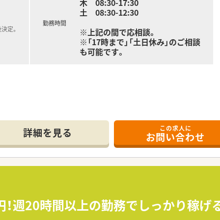
木 08:30-17:30
土 08:30-12:30
勤務時間
後決定。
※上記の間で応相談。
※「17時まで」「土日休み」のご相談
も可能です。
で応相談！休日や勤務時間などお気軽にご相談ください。
この求人に
詳細を見る
お問い合わせ
薬局グループです。
型・医療モール型・商業施設型」と様々な出店形態がございます
現場薬剤師の業務をしっかりとサポート！
ことで業務効率化を図り、患者様へより質の高い医療を提供しま
AI技術を駆使したシステムを導入！現場の声をもとにした、効
が整っています。
んでおり、地域連携薬局や健康サポート薬局への届け出実績も多
00円！週20時間以上の勤務でしっかり稼
。