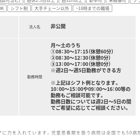
00万円から600万円程度と、地域内でも高水準の給与体系が魅
K
シフト制
大手チェーン以外
~18時までの職場
ヶ月分の賞与支給実績もあり、年収アップも十分に狙える環境で
るほか、住宅手当や資格手当などの各種手当も充実しており安心
非公開
法人名
月～土のうち
①08：30～17：15（休憩60分）
②08：30～12：30（休憩0分）
③13：00～17：00（休憩0分）
※週2日～週5日勤務ができる方
勤務時間
※上記はシフト例となります。
10：00～15：00や09：00～16：00等の
勤務もご相談可能です。
勤務日数については週2日～5日の間
でご希望に応じてご相談ください。
アに力を入れています。児童思春期を扱う病院は全国でも50病