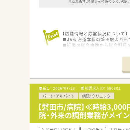
※就業条件、経験等を考慮のうえ、決定。
【店舗情報と応需状況について】
■JR東海道本線の磐田駅より車
■近隣の総合病院から総合科目を
■薬剤師は常勤3名とパート1
【法人特徴について】
■千葉県を中心に展開する調剤
■無理な出店を行わず、門前医
■産休育休の取得率は100％を
更新日：
2026/07/23
薬剤師求人ID：
690302
【職場環境と雰囲気】
パート・アルバイト
病院・クリニック
■店舗は2階建ての広々とした
■管理薬剤師を含めコミュニケ
【磐田市/病院】≪時給3,0
■待合室も広くゆったりとして
院・外来の調剤業務がメイ
【想定されるモデル年収】
年間休日120日以上
土日祝休み
土日休み(