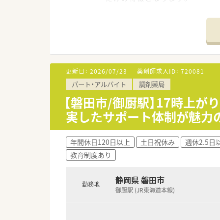
■入院中の子どもたちが学習を
■不登校やネットゲーム依存症、
■その他、認知症、統合失調症、
■法人内の介護老人保健施設や
≪業務内容≫
■院内での薬剤師業務
更新日：
2026/07/23
薬剤師求人ID：
720081
■入院患者様、外来患者様の調
パート・アルバイト
調剤薬局
■医薬品の在庫管理・品質管理
■医薬品に関する情報提供（医師
【磐田市/御厨駅】17時上
■注射薬の製剤業務、服薬指導
実したサポート体制が魅力
≪おすすめポイント≫
■2024年リニューアルしたリ
年間休日120日以上
土日祝休み
週休2.5日
■月～土 8時30分～17時ま
教育制度あり
■週2日～5日、勤務曜日はご相
■全職種定着率が高く、長くお
静岡県 磐田市
勤務地
御厨駅 (JR東海道本線)