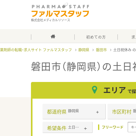
株式会社メディカルリソース
初めての方
求
薬剤師の転職・求人サイト ファルマスタッフ
静岡県
磐田市
土日祝休み
磐田市（静岡県）の土日
エリア
で探
都道府県
市区町村
静岡県
希望条件
土日祝休み
フリーワード