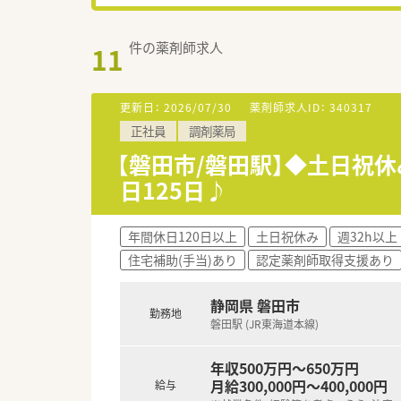
件の薬剤師求人
11
更新日：
2026/07/30
薬剤師求人ID：
340317
正社員
調剤薬局
【磐田市/磐田駅】◆土日祝休
日125日♪
年間休日120日以上
土日祝休み
週32h以上
住宅補助(手当)あり
認定薬剤師取得支援あり
静岡県 磐田市
勤務地
磐田駅 (JR東海道本線)
年収500万円～650万円
月給300,000円～400,000円
給与