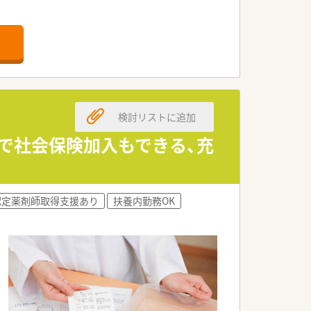
ています。
悩みや発達障害にも対応しています。
す。
検討リストに追加
上で社会保険加入もできる、充
認定薬剤師取得支援あり
扶養内勤務OK