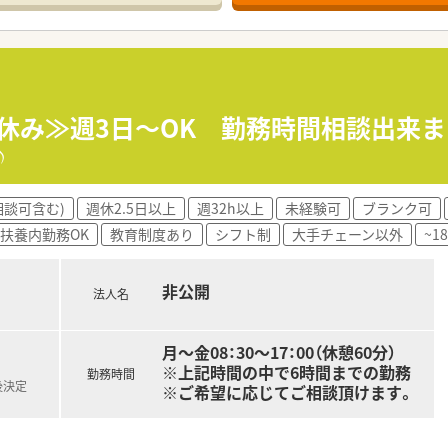
開局となっており、午後の時間をプライベートやご家庭の予定に
までとなっており、閉局時間までご勤務いただける方を積極的に
フト勤務となり、週20時間以上を確保しながら希望に合わせて
日休み≫週3日～OK 勤務時間相談出来
♪
く関わりながら、健康をサポートすることで直接的な感謝の言葉
り、週20時間以上働くことでしっかりと目に見える形で収入に還
ある人員体制のなかで、無理なく自分のペースで着実にスキルア
相談可含む)
週休2.5日以上
週32h以上
未経験可
ブランク可
扶養内勤務OK
教育制度あり
シフト制
大手チェーン以外
~1
非公開
法人名
月～金08：30～17：00（休憩60分）
※上記時間の中で6時間までの勤務
勤務時間
後決定
※ご希望に応じてご相談頂けます。