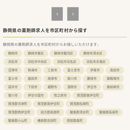
【法人特徴について】
■地域に根ざした医療提供を目指しており、患者様一人ひとりに
きめ細やかな対応を行っているのが特徴です。
■大手チェーンにはないアットホームな雰囲気があり、従業員同
士のコミュニケーションが取りやすい環境です。
■住宅手当などの福利厚生が充実しており、スタッフが安心して
静岡県の薬剤師求人を市区町村から探す
長く働き続けられるような基盤が整っています。
静岡県の薬剤師求人を市区町村からお探しいただけます。
【職場環境と雰囲気】
■1日の処方箋枚数が約10枚と比較的落ち着いているため、一人
静岡市
静岡市葵区
静岡市駿河区
静岡市清水区
ひとりの患者様とじっくり向き合える環境です。
■少人数ならではの風通しの良さがあり、分からないことがあっ
浜松市
浜松市中央区
浜松市浜名区
浜松市天竜区
ても気軽に相談できる温かい雰囲気の職場です。
沼津市
熱海市
三島市
富士宮市
伊東市
島田市
■車通勤が可能なだけでなく、住宅補助などの手当も完備されて
おり、生活面でも手厚いサポートがあります。
富士市
磐田市
焼津市
掛川市
藤枝市
御殿場市
【こんな方が活躍中】
袋井市
下田市
裾野市
湖西市
伊豆市
御前崎市
■これまでの調剤経験を活かして、より専門的なスキルを身につ
菊川市
伊豆の国市
牧之原市
賀茂郡東伊豆町
けたいと考える向上心の高い方が活躍しています。
■仕事とプライベートのバランスを大切にし、限られた時間の中
賀茂郡河津町
賀茂郡南伊豆町
賀茂郡松崎町
で効率的に業務をこなす方が多く在籍しています。
賀茂郡西伊豆町
田方郡函南町
駿東郡清水町
駿東郡長泉町
■患者様との対話を重視し、親身になって健康相談に乗ることが
できるコミュニケーション能力の高い方が活躍中です。
駿東郡小山町
榛原郡吉田町
周智郡森町