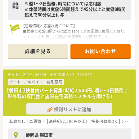
※週1～3日勤務、時間については応相談
勤務
時間
※休憩時間は実働6時間超えで45分以上と実働8時間
超えで60分以上付与
【店舗情報と応需状況について】
■最寄りの磐田駅からは車で11分ほどの距離に位置しており、
マイカーを利用した通勤が大変便利な調剤薬局です。
■内科や消化器科の処方箋を中心に1日20枚から30枚程度応需
しており、一人ひとりの患者様と向き合えます。
詳細を見る
お問い合わせ
■店舗での調剤業務に加えて個人の居宅在宅業務にも注力して
おり、地域医療に直接貢献できるやりがいがあります。
【法人特徴について】
更新日：
2026/06/26
薬剤師求人ID：
726677
■地域に密着した薬局運営を行っており、患者様一人ひとりに対
してきめ細やかで丁寧な対応を心がけているのが特徴です。
パート・アルバイト
調剤薬局
■大手チェーン店にはない柔軟で風通しの良い組織風土があり、
【磐田市】扶養内パート募集！時給2,500円、週1～3日勤務♪
従業員の意見やアイデアが反映されやすい環境が魅力です。
脳外科の専門性と施設在宅業務でスキルを磨ける！
■住宅手当の支給や各種保険の完備など、スタッフが安心して長
く働き続けられるような手厚い福利厚生が整えられています。
検討リストに追加
【職場環境と雰囲気】
■1日の処方箋枚数が20枚から30枚と比較的落ち着いているた
転勤なし
車通勤可
高時給(2,500円以上)
扶養内勤務OK
シフト制
め、焦ることなく一つひとつの業務に集中できる環境です。
■正社員とパート社員の垣根がなく、分からないことがあればい
静岡県 磐田市
つでも気軽に相談できる温かくアットホームな雰囲気の職場で