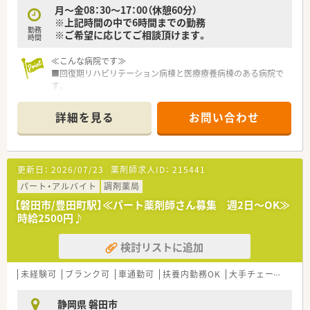
月～金08：30～17：00（休憩60分）
自分のペースで着実にスキルアップできるのが魅力です。
※上記時間の中で6時間までの勤務
勤務
※ご希望に応じてご相談頂けます。
時間
≪こんな病院です≫
■回復期リハビリテーション病棟と医療療養病棟のある病院で
す。
■電子カルテやオーダリングシステム等導入し、設備も充実して
います。
詳細を見る
お問い合わせ
■薬剤師、常時複数体制です。
≪業務内容≫
■入院患者様の調剤、監査、服薬指導 ※外来は院外処方
更新日：
2026/07/23
薬剤師求人ID：
215441
■注射セットまで（混注なし）
■医薬品管理、医薬品情報管理
パート・アルバイト
調剤薬局
■持参薬管理
【磐田市/豊田町駅】≪パート薬剤師さん募集 週2日～OK≫
時給2500円♪
≪おすすめポイント≫
■土日祝日休みのお仕事です。
検討リストに追加
■勤務時間は8時30分～17時の間で6時間程度
■勤務曜日、勤務回数はご相談出来ます。
■車通勤可能（駐車場1,000円/月）
未経験可
ブランク可
車通勤可
扶養内勤務OK
大手チェーン以外
■病院経験不問、ブランクある方もご相談ください。
静岡県 磐田市