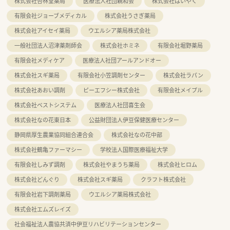
株式会社杏林堂薬局
医療法人社団親和会
株式会社はいやく
有限会社ジョーブメディカル
株式会社うさぎ薬局
株式会社アイセイ薬局
ウエルシア薬局株式会社
一般社団法人沼津薬剤師会
株式会社ホミネ
有限会社堀野薬局
有限会社メディケア
医療法人社団アールアンドオー
株式会社スギ薬局
有限会社小笠調剤センター
株式会社ラパン
株式会社あおい調剤
ピーエフシー株式会社
有限会社メイプル
株式会社ベストシステム
医療法人社団喜生会
株式会社なの花東日本
公益財団法人伊豆保健医療センター
静岡県厚生農業協同組合連合会
株式会社なの花中部
株式会社鶴亀ファーマシー
学校法人国際医療福祉大学
有限会社しみず調剤
株式会社やまうち薬局
株式会社ヒロム
株式会社どんぐり
株式会社スギ薬局
クラフト株式会社
有限会社岩下調剤薬局
ウエルシア薬局株式会社
株式会社エムズレイズ
社会福祉法人農協共済中伊豆リハビリテーションセンター