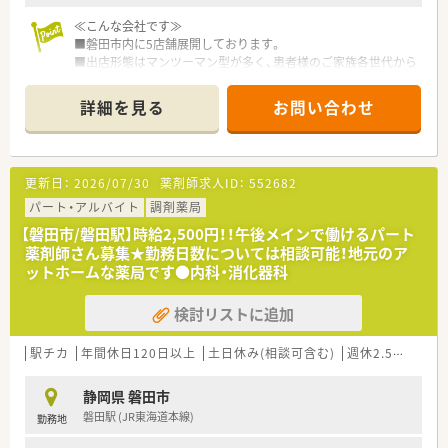
≪こんな会社です≫
■磐田市内に5店舗展開しております。
■出店形態はマンツーマン型が多く、患者様のご家族各世代から
処方箋を応需する地域密着型の薬局です。
■かかりつけ薬局として従業員は積極的に認定薬剤師を取得し
詳細を見る
お問い合わせ
ております。
■今後も同地域に根ざした地域医療、無理な異動の心配もござい
ません。
更新日：
2026/07/30
薬剤師求人ID：
552682
≪薬局について≫
■内科・脳神経外科クリニック門前！
パート・アルバイト
調剤薬局
■嬉しい土日祝お休みの店舗です。
【磐田市/磐田駅】時給2,500円！！午後メインで働けるパート
■18時閉局の薬局です。
薬剤師さん募集★勤務日数については相談可能！地元のア
ットホームな薬局です●内科・消化器科
検討リストに追加
駅チカ
年間休日120日以上
土日休み(相談可含む)
週休2.5日以上
静岡県 磐田市
磐田駅 (JR東海道本線)
勤務地