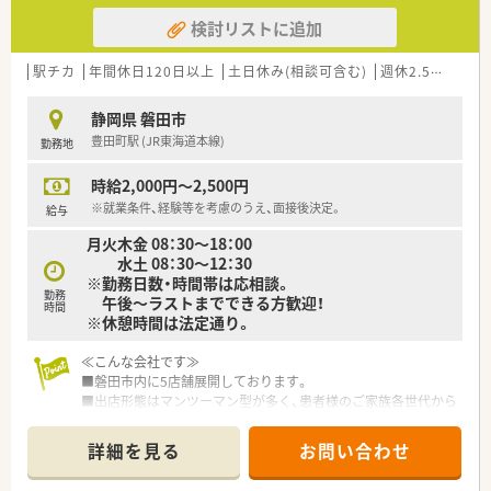
検討リストに追加
駅チカ
年間休日120日以上
土日休み(相談可含む)
週休2.5日以上
静岡県 磐田市
豊田町駅 (JR東海道本線)
勤務地
時給2,000円～2,500円
※就業条件、経験等を考慮のうえ、面接後決定。
給与
月火木金 08：30～18：00
水土 08：30～12：30
※勤務日数・時間帯は応相談。
勤務
午後～ラストまでできる方歓迎！
時間
※休憩時間は法定通り。
≪こんな会社です≫
■磐田市内に5店舗展開しております。
■出店形態はマンツーマン型が多く、患者様のご家族各世代から
処方箋を応需する地域密着型の薬局です。
■かかりつけ薬局として従業員は積極的に認定薬剤師を取得し
詳細を見る
お問い合わせ
ております。
■今後も同地域に根ざした地域医療、無理な異動の心配もござい