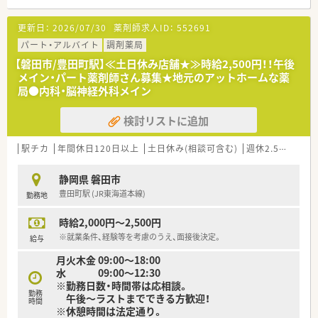
ません。
更新日：
2026/07/30
薬剤師求人ID：
552691
≪薬局について≫
■小児科クリニック門前！
パート・アルバイト
調剤薬局
■18時閉局の薬局です。
【磐田市/豊田町駅】≪土日休み店舗★≫時給2,500円！！午後
メイン・パート薬剤師さん募集★地元のアットホームな薬
局●内科・脳神経外科メイン
検討リストに追加
駅チカ
年間休日120日以上
土日休み(相談可含む)
週休2.5日以上
静岡県 磐田市
豊田町駅 (JR東海道本線)
勤務地
時給2,000円～2,500円
※就業条件、経験等を考慮のうえ、面接後決定。
給与
月火木金 09:00～18:00
水 09:00～12:30
※勤務日数・時間帯は応相談。
勤務
午後～ラストまでできる方歓迎！
時間
※休憩時間は法定通り。