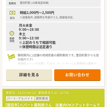
豊田町駅 (JR東海道本線)
勤務地
時給2,000円～2,500円
※就業条件、経験等を考慮のうえ、面接後決定。
給与
月火水金
9：00～19：00
木土
9：00～13：00
勤務
時間
※上記のうちで相談可能
※休憩時間は法定通り
静岡県内に2店舗の地域密着の調剤薬局です。豊田町駅からも徒
歩圏内です！
皮膚科メインで応需しており、アットホームな雰囲気の薬局で
す！
週2日～5日程度ご勤務可能なパートさんの募集です！
詳細を見る
お問い合わせ
更新日：
2026/06/19
薬剤師求人ID：
16736
パート・アルバイト
調剤薬局
【磐田市】≪パート薬剤師さん 扶養内OK≫アットホームで