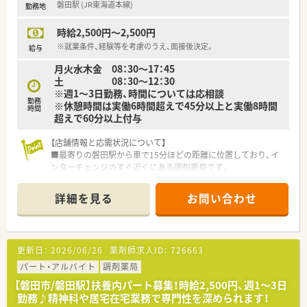
磐田駅 (JR東海道本線)
勤務地
す。
■マイカーでの通勤が認められており、無料の駐車場や交通費の
時給2,500円～2,500円
支給など、生活面をサポートする制度がしっかりと機能していま
す。
※就業条件、経験等を考慮のうえ、面接後決定。
給与
月火水木金 08：30～17：45
土 08：30～12：30
※週1～3日勤務、時間については応相談
勤務
※休憩時間は実働6時間超えで45分以上と実働8時間
時間
超えで60分以上付与
【店舗情報と応需状況について】
■最寄りの磐田駅から車で15分ほどの距離に位置しており、イ
ンターチェンジのすぐ近くにある調剤薬局です。
■脳外科の処方箋をメインに応需しており、1日あたりの処方箋
応需枚数は70枚から80枚程度となっております。
詳細を見る
お問い合わせ
■個人の居宅在宅に加えて6ヶ所の施設在宅にも対応しており、
200名以上の患者様を受け持つ地域密着の店舗です。
【法人特徴について】
更新日：
2026/06/26
薬剤師求人ID：
726663
■代表が管理薬剤師を務めるとともに門前クリニックの採用も
支援しており、医療機関と非常に良好な関係を築いています。
パート・アルバイト
調剤薬局
■住宅手当の支給や交通費の支給など、スタッフが安心して長く
【磐田市/磐田駅】扶養内パート募集！時給2,500円、週1～3日
働き続けられるような福利厚生が充実している法人です。
勤務♪精神科や居宅在宅業務で専門性を深められます！
■大手チェーン店にはない柔軟な対応力とアットホームな雰囲