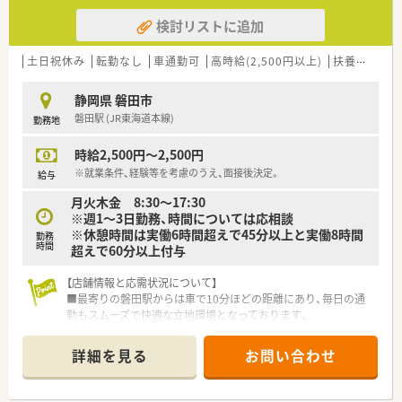
気が魅力であり、地域に根ざした店舗運営を行っています。
検討リストに追加
【職場環境と雰囲気】
■調剤室は大変広く確保されており、各種調剤機器や在宅用の医
土日祝休み
転勤なし
車通勤可
高時給(2,500円以上)
扶養内勤務OK
薬品が数多く配置され、整理整頓が行き届いています。
■監査システムや電子薬歴などの最新設備が導入されており、過
静岡県 磐田市
誤を防止しながら安全に調剤を行える環境が整っています。
磐田駅 (JR東海道本線)
勤務地
■マイカーでの通勤が可能なうえに駐車場も完備されているた
め、天候に左右されることなく毎日の通勤が快適です。
時給2,500円～2,500円
※就業条件、経験等を考慮のうえ、面接後決定。
給与
月火木金 8:30～17:30
※週1～3日勤務、時間については応相談
※休憩時間は実働6時間超えで45分以上と実働8時間
勤務
時間
超えで60分以上付与
【店舗情報と応需状況について】
■最寄りの磐田駅からは車で10分ほどの距離にあり、毎日の通
勤もスムーズで快適な立地環境となっております。
■精神科や内科、耳鼻科など幅広い科目を応需しており、1日の
処方箋枚数は約10枚と落ち着いた環境です。
詳細を見る
お問い合わせ
■月火木金の営業時間は17時30分までとなっており、無理のな
いスケジュールでゆとりを持って働けます。