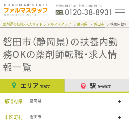
平日9：30-19：00 土日10：00-19：00
薬剤師の転職・求人サイト ファルマスタッフ
静岡県
磐田市
扶養内勤務
磐田市（静岡県）の扶養内勤
務OK
の薬剤師転職・求人情
報一覧
エリア
駅
で探す
から探す
都道府県
静岡県
市区町村
磐田市