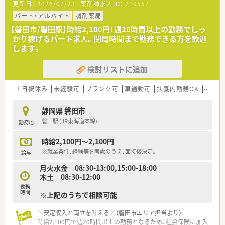
更新日：
2026/07/23
薬剤師求人ID：
719557
と様々な出店形態がございます。
■自社開発の調剤システムで、現場薬剤師の業務をしっかりとサ
パート・アルバイト
調剤薬局
ポート！
【磐田市/磐田駅】時給2,100円！週20時間以上の勤務でしっ
自社開発のシステムを導入することで業務効率化を図り、患者様
かり稼げるパート求人。閉局時間まで勤務できる方を歓迎
へより質の高い医療を提供します。
します。
■2020年には業界でいち早くAI技術を駆使したシステムを導
入！現場の声をもとにした、効率性や安全性を高める機能が備わ
検討リストに追加
っているため、薬剤師が働きやすい環境が整っています。
■在宅業務へも積極的に取り組んでおり、地域連携薬局や健康サ
ポート薬局への届け出実績も多数ございます。
土日祝休み
未経験可
ブランク可
車通勤可
扶養内勤務OK
教育制
静岡県 磐田市
磐田駅 (JR東海道本線)
勤務地
時給2,100円～2,100円
※就業条件、経験等を考慮のうえ、面接後決定。
給与
月火水金 08:30-13:00,15:00-18:00
木土 08:30-12:00
勤務
時間
※上記のうちで相談可能
＼安定収入と両立を叶える／（磐田市エリア担当より）
時給2,100円で週20時間以上の勤務となるため、社会保険に加入