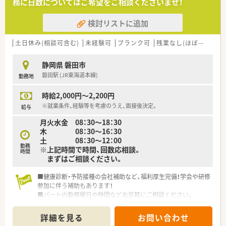
務に日数についてはご希望をご相談くださいませ！
検討リストに追加
土日休み(相談可含む)
未経験可
ブランク可
残業なし(ほぼなし含む)
静岡県 磐田市
磐田駅 (JR東海道本線)
勤務地
時給2,000円～2,200円
※就業条件、経験等を考慮のうえ、面接後決定。
給与
月火水金 08：30～18：30
木 08：30～16：30
土 08：30～12：00
勤務
※上記時間で時間、回数応相談。
時間
まずはご相談ください。
■健康診断・予防接種の会社補助など、福利厚生完備！学会や研修
参加に伴う補助もあります！
■パートの勤務曜日や時間などお気軽にご相談ください。
■いろいろな科目に携われる環境です◎
詳細を見る
お問い合わせ