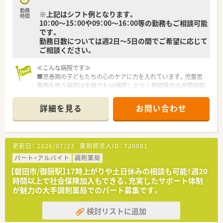
勤務
※上記はシフト例となります。
時間
10：00～15：00や09：00～16：00等の勤務もご相談可能
です。
勤務日数については週2日～5日の間でご希望に応じて
ご相談ください。
≪こんな病院です≫
■思春期の子どもたちの心のケアに力を入れています。児童思
春期を扱う病院は全国でも50病院しかなく静岡県内の民間病院
では同院だけの特徴となります。
■入院中の子どもたちが学習を継続できるよう、院内に小学校、
詳細を見る
お問い合わせ
中学校の特別支援学級を開設しています。
■不登校やネットゲーム依存症、ADHD、自閉症スペクトラム障
害（ASD）など、思春期特有の悩みや発達障害にも対応していま
す。
更新日：
2026/07/23
薬剤師求人ID：
720081
■その他、認知症、統合失調症、うつ病、パニック障害など、幅広
い精神疾患の治療も行っています。
パート・アルバイト
調剤薬局
■法人内の介護老人保健施設やグループホームとも連携し在宅
【磐田市/御厨駅】17時上がりや土日休みの相談も可能！週20
復帰の支援も行っています。
時間以上で社会保険加入もできる、充実したサポート体制
が魅力の大手調剤薬局でのパート募集です。
≪業務内容≫
■院内での薬剤師業務
検討リストに追加
■入院患者様、外来患者様の調剤業務
■医薬品の在庫管理・品質管理