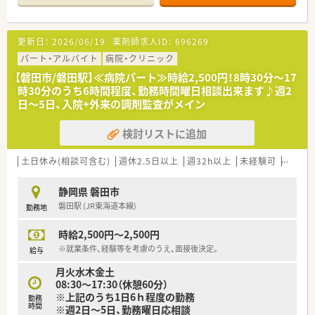
更新日：
2026/06/19
薬剤師求人ID：
696269
パート・アルバイト
病院・クリニック
【磐田市/磐田駅】≪病院パート≫時給2,500円！8時30分～17
時30分のうち6時間程度、勤務時間曜日相談出来ます♪週2
日～5日、入院+外来の調剤監査がメイン
検討リストに追加
土日休み(相談可含む)
週休2.5日以上
週32h以上
未経験可
ブラン
静岡県 磐田市
磐田駅 (JR東海道本線)
勤務地
時給2,500円～2,500円
※就業条件、経験等を考慮のうえ、面接後決定。
給与
月火水木金土
08:30～17:30（休憩60分）
※上記のうち1日6ｈ程度の勤務
勤務
時間
※週2日～5日、勤務曜日応相談