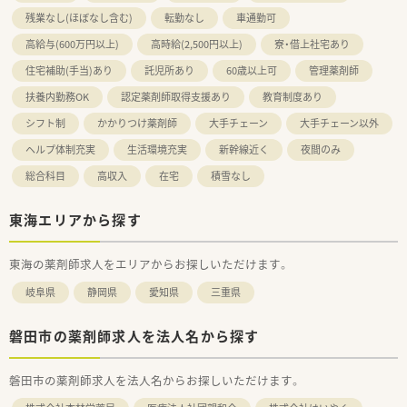
残業なし(ほぼなし含む)
転勤なし
車通勤可
高給与(600万円以上)
高時給(2,500円以上)
寮・借上社宅あり
住宅補助(手当)あり
託児所あり
60歳以上可
管理薬剤師
扶養内勤務OK
認定薬剤師取得支援あり
教育制度あり
シフト制
かかりつけ薬剤師
大手チェーン
大手チェーン以外
ヘルプ体制充実
生活環境充実
新幹線近く
夜間のみ
総合科目
高収入
在宅
積雪なし
東海エリアから探す
東海の薬剤師求人をエリアからお探しいただけます。
岐阜県
静岡県
愛知県
三重県
磐田市の薬剤師求人を法人名から探す
磐田市の薬剤師求人を法人名からお探しいただけます。