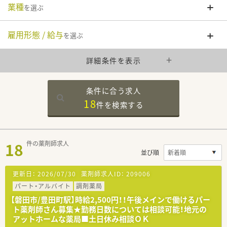
業種
を選ぶ
雇用形態 / 給与
を選ぶ
詳細条件を表示
条件に合う求人
18
件を
検索する
18
件の薬剤師求人
並び順
更新日：
2026/07/30
薬剤師求人ID：
209006
パート・アルバイト
調剤薬局
【磐田市/豊田町駅】時給2,500円！！午後メインで働けるパー
ト薬剤師さん募集★勤務日数については相談可能！地元の
アットホームな薬局■土日休み相談ＯＫ