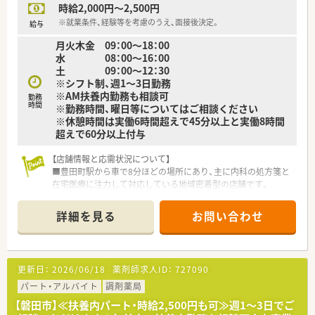
時給2,000円～2,500円
※就業条件、経験等を考慮のうえ、面接後決定。
給与
月火木金 09：00～18：00
水 08：00～16：00
土 09：00～12：30
※シフト制、週1～3日勤務
※AM扶養内勤務も相談可
勤務
時間
※勤務時間、曜日等についてはご相談ください
※休憩時間は実働6時間超えで45分以上と実働8時間
超えで60分以上付与
【店舗情報と応需状況について】
■豊田町駅から車で8分ほどの場所にあり、主に内科の処方箋と
在宅医療に注力して対応している地域密着型の店舗です。
■通常時の処方箋応需枚数は1日あたり60枚から70枚程度です
が、繁忙期には最大で190枚ほどになることがあります。
詳細を見る
お問い合わせ
■投薬カウンターは2台設置されており、患者様と同じ目線で対
話ができるよう座り投薬のスタイルを取り入れています。
【法人特徴について】
更新日：
2026/06/18
薬剤師求人ID：
727090
■磐田市内にて調剤薬局を複数展開しており、マンツーマン形態
で地域の患者様と深い信頼関係を築いている法人です。
パート・アルバイト
調剤薬局
■代表自身も現役の薬剤師として現場に立ち続けているため、従
【磐田市】≪扶養内パート・時給2,500円も可≫週1～3日でご
業員と同じ目線で日々の業務や課題を共有できる環境です。