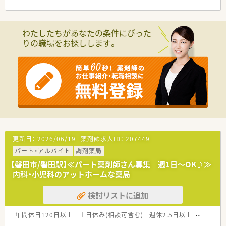
わたしたちがあなたの条件にぴった
りの職場をお探しします。
更新日：
2026/06/19
薬剤師求人ID：
207449
パート・アルバイト
調剤薬局
【磐田市/磐田駅】≪パート薬剤師さん募集 週1日～OK♪≫
内科・小児科のアットホームな薬局
検討リストに追加
年間休日120日以上
土日休み(相談可含む)
週休2.5日以上
週32h以