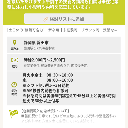
相談いただけます♪午前中の扶養内勤務も相談可◆在宅業
■年功序列ではなく実力や結果を正当に評価する明確な方針が
務に注力し小児科や内科を応需しています。
あり、頑張り次第でしっかりと収入に反映される社風です。
検討リストに追加
【職場環境と雰囲気】
■患者様を第一に考えるという一貫したスタイルを重んじてお
り、スタッフ全員が同じ目標に向かって業務に取り組んでいま
土日休み(相談可含む)
新卒可
未経験可
ブランク可
残業なし(ほぼなし含む)
す。
■ボランティア活動への募金箱設置など社会貢献にも積極的で、
静岡県 磐田市
温かみのあるアットホームな雰囲気が魅力的な職場環境です。
磐田駅 (JR東海道本線)
勤務地
■同僚との積極的なコミュニケーションが推奨されており、お互
いに助け合いながらスムーズに日々の業務を進めています。
時給2,000円～2,500円
※就業条件、経験等を考慮のうえ、面接後決定。
給与
月火木金土 08：30～18：00
水 08：00～16：00
※シフト制、週1～3日勤務
※AM扶養内勤務も相談可
勤務
時間
※休憩時間は実働6時間超えで45分以上と実働8時間
超えで60分以上付与
【店舗情報と応需状況について】
■磐田駅から車で13分ほどの立地にあり、小児科や消化器科お
よび内科の処方箋を主に応需している店舗です。
■1日あたりの処方箋応需枚数は通常45枚から55枚程度ですが、