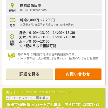
静岡県 磐田市
磐田駅 (JR東海道本線)
勤務地
時給2,000円～2,200円
※就業条件、経験等を考慮のうえ、面接後決定。
給与
月金／9：00～13：00 14：00～18：30
火木／9：00～13：00 15：00～18：30
水土／9：00～13：00
勤務
時間
※上記のうちで相談可能
静岡県内に3店舗の地域密着の調剤薬局です。
パート薬剤師さんの募集。週1日～OK 曜日や時間などお気軽
にご相談ください。
内科メインで調剤の基本が学べます。
詳細を見る
お問い合わせ
更新日：
2026/06/19
薬剤師求人ID：
508758
パート・アルバイト
調剤薬局
【磐田市/磐田駅】≪パートさん募集｜内科門前≫時間数・勤