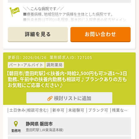
＼＼こんな病院です／／
■療養病棟、地域包括ケア病棟を主体とした病院です。
■外来者数は平均20名程度、基本的に入院患者の処方がメイン
です。
■薬剤師は複数名体制となっています。
詳細を見る
お問い合わせ
■お車通勤も可能で駐車場代は無料です。
＼＼こんな方におすすめ／／
■保育所も完備されているため、ママさん薬剤師に
更新日：
2026/06/26
薬剤師求人ID：
727105
■残業はほとんど発生しないためプライベートの時間を大切に
したい方に
パート・アルバイト
調剤薬局
【磐田市/豊田町駅】≪扶養内・時給2,500円も可≫週1～3日
勤務、午前中の扶養内勤務も相談可♪ブランクありの方も
お気軽にご応募ください♪
検討リストに追加
土日休み(相談可含む)
新卒可
未経験可
ブランク可
残業なし(ほぼなし含む)
静岡県 磐田市
豊田町駅 (JR東海道本線)
勤務地