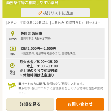
勤務条件等ご相談しやすい薬局
検討リストに追加
駅チカ
年間休日120日以上
土日休み(相談可含む)
週休2.5日以上
静岡県 磐田市
豊田町駅 (JR東海道本線)
勤務地
時給2,000円～2,500円
※就業条件、経験等を考慮のうえ、面接後決定。
給与
月火水金／9：00～19：00
木土／9：00～13：00
※上記のうちで相談可能
勤務
時間
※休憩時間は法定通り
■パートの方は曜日、時間などご相談に応じます。
■浜松市・磐田市エリアに店舗展開をしている地域密着型の薬局
です。
詳細を見る
お問い合わせ