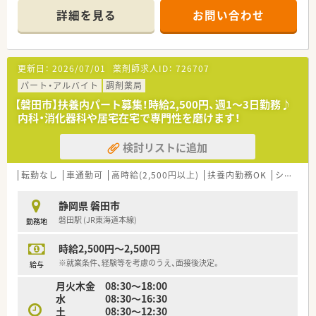
繁忙期には100枚ほどになることがあります。
詳細を見る
お問い合わせ
■投薬カウンターは2台設置されており、座り投薬を通じて患者
様と同じ目線で服薬指導を行える環境です。
【法人特徴について】
更新日：
2026/07/01
薬剤師求人ID：
726707
■磐田市内にて調剤薬局を展開しており、マンツーマン形態で地
域の患者様と深い信頼関係を築いている法人です。
パート・アルバイト
調剤薬局
■代表自身も現役の薬剤師として現場に立っているため、従業員
【磐田市】扶養内パート募集！時給2,500円、週1～3日勤務♪
と同じ目線で日々の業務を共有できる環境です。
内科・消化器科や居宅在宅で専門性を磨けます！
■年功序列ではなく実力や結果を正当に評価する方針があり、頑
張り次第でしっかりと収入に反映される社風です。
検討リストに追加
【職場環境と雰囲気】
■患者様を第一に考えるという一貫したスタイルを重んじてお
転勤なし
車通勤可
高時給(2,500円以上)
扶養内勤務OK
シフト制
り、スタッフ全員が同じ目標に向かって取り組んでいます。
■ボランティア活動への募金箱設置など社会貢献にも積極的で、
静岡県 磐田市
温かみのあるアットホームな雰囲気が魅力です。
磐田駅 (JR東海道本線)
勤務地
■同僚との積極的なコミュニケーションが推奨されており、お互
いに助け合いながらスムーズに業務を進めています。
時給2,500円～2,500円
※就業条件、経験等を考慮のうえ、面接後決定。
給与
月火木金 08:30～18:00
水 08:30～16:30
土 08:30～12:30