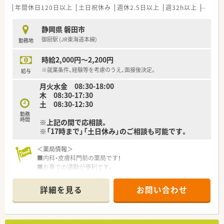
■医薬品に関する情報提供（医師・看護師・他職種への対応含む）
年間休日120日以上
土日祝休み
週休2.5日以上
週32h以上
新卒可
■注射薬の製剤業務、服薬指導は行っていません
静岡県 磐田市
≪おすすめポイント≫
御厨駅 (JR東海道本線)
勤務地
■2024年リニューアルしたリゾートホテルのように快適で綺麗
な病院です。
時給2,000円～2,200円
■月～土 8時30分～17時までの勤務です。残業ほとんどあり
ません。
※就業条件、経験等を考慮のうえ、面接後決定。
給与
■週2日～5日、勤務曜日はご相談できます。
月火水金 08:30-18:00
■全職種定着率が高く、長くお勤めされる方が多い病院です。
木 08:30-17:30
土 08:30-12:30
勤務
時間
※上記の間で応相談。
※「17時まで」「土日休み」のご相談も可能です。
＜薬局情報＞
■内科・皮膚科門前の薬局です！
■お車での通勤が便利です。
■「17時まで」「土日休み」まで応相談！休日や勤務時間などお気
軽にご相談ください。
詳細を見る
お問い合わせ
＜こんな会社です＞
■全国に店舗展開中の大手調剤薬局グループです。
■「総合病院門前・マンツーマン型・医療モール型・商業施設型」