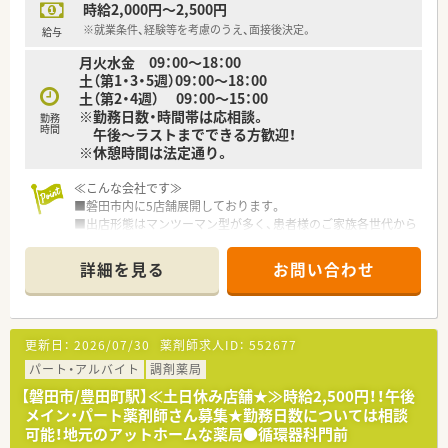
時給2,000円～2,500円
※就業条件、経験等を考慮のうえ、面接後決定。
給与
月火水金 09：00～18：00
土（第1・3・5週）09：00～18：00
土（第2・4週） 09：00～15：00
※勤務日数・時間帯は応相談。
勤務
時間
午後～ラストまでできる方歓迎！
※休憩時間は法定通り。
≪こんな会社です≫
■磐田市内に5店舗展開しております。
■出店形態はマンツーマン型が多く、患者様のご家族各世代から
処方箋を応需する地域密着型の薬局です。
■かかりつけ薬局として従業員は積極的に認定薬剤師を取得し
詳細を見る
お問い合わせ
ております。
■今後も同地域に根ざした地域医療、無理な異動の心配もござい
ません。
更新日：
2026/07/30
薬剤師求人ID：
552677
パート・アルバイト
調剤薬局
【磐田市/豊田町駅】≪土日休み店舗★≫時給2,500円！！午後
メイン・パート薬剤師さん募集★勤務日数については相談
可能！地元のアットホームな薬局●循環器科門前