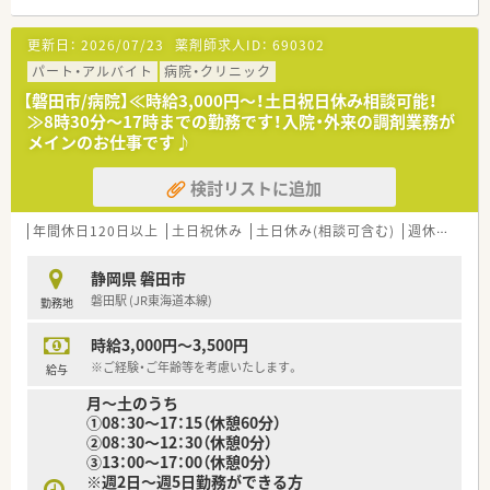
ません。
更新日：
2026/07/23
薬剤師求人ID：
690302
≪薬局について≫
■循環器科クリニック門前！
パート・アルバイト
病院・クリニック
■嬉しい土日祝お休みの店舗です。
【磐田市/病院】≪時給3,000円～！土日祝日休み相談可能！
■18時閉局の薬局です。
≫8時30分～17時までの勤務です！入院・外来の調剤業務が
メインのお仕事です♪
検討リストに追加
年間休日120日以上
土日祝休み
土日休み(相談可含む)
週休2.5日以上
静岡県 磐田市
磐田駅 (JR東海道本線)
勤務地
時給3,000円～3,500円
※ご経験・ご年齢等を考慮いたします。
給与
月～土のうち
①08：30～17：15（休憩60分）
②08：30～12：30（休憩0分）
③13：00～17：00（休憩0分）
※週2日～週5日勤務ができる方