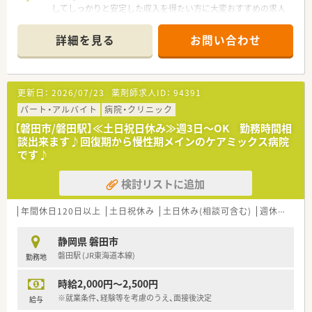
してしっかりと安定した収入を得たい方に大変おすすめの求人
です。
詳細を見る
お問い合わせ
【店舗情報と応需状況について】
■静岡県磐田市に位置し、磐田駅から車で9分ほどの立地にある
地域密着型の落ち着いた雰囲気の調剤薬局です。
■近隣のクリニックから眼科の処方箋をメインに応需しており、
更新日：
2026/07/23
薬剤師求人ID：
94391
眼科領域の専門的な知識を深められる環境です。
■1日の処方箋応需枚数は40枚から50枚程度と落ち着いており、
パート・アルバイト
病院・クリニック
患者様とじっくり向き合える業務量です。
【磐田市/磐田駅】≪土日祝日休み≫週3日～OK 勤務時間相
談出来ます♪回復期から慢性期メインのケアミックス病院
【勤務実態について】
です♪
■木曜日と土曜日は午前のみの開局となっており、午後の時間を
プライベートやご家庭の予定に有効活用できます。
検討リストに追加
■営業時間は月火水金の18時までとなっており、閉局時間まで
ご勤務いただける方を積極的に採用しております。
■各店舗の営業時間に準じたシフト勤務となり、週20時間以上
年間休日120日以上
土日祝休み
土日休み(相談可含む)
週休2.5日以上
を確保しながら希望に合わせて柔軟に働けます。
静岡県 磐田市
【やりがい/おすすめポイント】
磐田駅 (JR東海道本線)
勤務地
■地域にお住まいの患者様と深く関わりながら、健康をサポート
することで直接的な感謝の言葉をいただける仕事です。
時給2,000円～2,500円
■時給2,100円と高水準であり、週20時間以上働くことでしっか
りと目に見える形で収入に還元される環境です。
※就業条件、経験等を考慮のうえ、面接後決定
給与
■スタッフ増員によるゆとりのある人員体制のなかで、無理なく