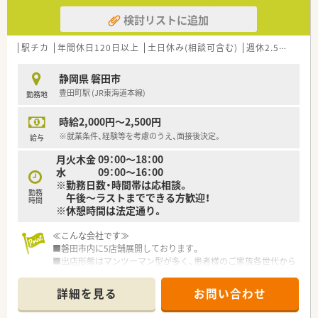
検討リストに追加
駅チカ
年間休日120日以上
土日休み(相談可含む)
週休2.5日以上
静岡県 磐田市
豊田町駅 (JR東海道本線)
勤務地
時給2,000円～2,500円
※就業条件、経験等を考慮のうえ、面接後決定。
給与
月火木金 09：00～18：00
水 09：00～16：00
※勤務日数・時間帯は応相談。
勤務
午後～ラストまでできる方歓迎！
時間
※休憩時間は法定通り。
≪こんな会社です≫
■磐田市内に5店舗展開しております。
■出店形態はマンツーマン型が多く、患者様のご家族各世代から
処方箋を応需する地域密着型の薬局です。
■かかりつけ薬局として従業員は積極的に認定薬剤師を取得し
詳細を見る
お問い合わせ
ております。
■今後も同地域に根ざした地域医療、無理な異動の心配もござい