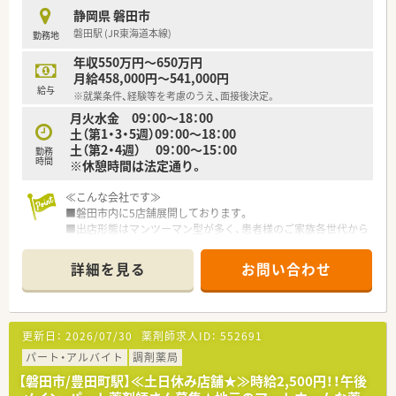
静岡県 磐田市
磐田駅 (JR東海道本線)
勤務地
年収550万円～650万円
月給458,000円～541,000円
給与
※就業条件、経験等を考慮のうえ、面接後決定。
月火水金 09：00～18：00
土（第1・3・5週）09：00～18：00
土（第2・4週） 09：00～15：00
勤務
時間
※休憩時間は法定通り。
≪こんな会社です≫
■磐田市内に5店舗展開しております。
■出店形態はマンツーマン型が多く、患者様のご家族各世代から
処方箋を応需する地域密着型の薬局です。
■かかりつけ薬局として従業員は積極的に認定薬剤師を取得し
詳細を見る
お問い合わせ
ております。
■今後も同地域に根ざした地域医療、無理な異動の心配もござい
ません。
更新日：
2026/07/30
薬剤師求人ID：
552691
パート・アルバイト
調剤薬局
【磐田市/豊田町駅】≪土日休み店舗★≫時給2,500円！！午後