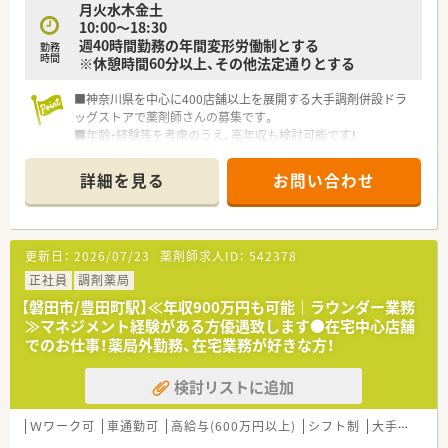
月火水木金土
10:00～18:30
週40時間勤務の年間変形労働制とする
勤務
時間
※休憩時間60分以上、その他法定通りとする
■神奈川県を中心に400店舗以上を展開する大手調剤併設ドラ
ッグストアで薬剤師さんの募集です。
■年齢・経験等を考慮のうえ、高年収も検討可能です！
■社宅・家賃補助制度や社員持株会制度など福利厚生が充実して
おり働きやすい環境です。
詳細を見る
お問い合わせ
更新日：
2026/07/23
薬剤師求人ID：
542378
正社員
調剤薬局
【磐田市/豊田町駅】≪年収900万円も可能｜ラウンダー業務
≫マネジメント経験がある方優遇致します●在宅中心店舗
でのお仕事！薬局外勤務、在宅業務が好きな方！
検討リストに追加
Ｗワーク可
車通勤可
高給与(600万円以上)
シフト制
大手チェーン以外