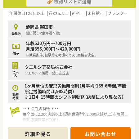
検討リストに追加
年間休日120日以上
週32h以上
新卒可
未経験可
ブランク可
車
静岡県 磐田市
磐田駅 (JR東海道本線)
勤務地
年収530万円～700万円
月給355,000円～420,000円
給与
※就業条件、経験等を考慮のうえ、面接後決定。
ウエルシア薬局株式会社
法人
ウエルシア薬局 磐田富丘店
名
1ヶ月単位の変形労働時間制（月平均:165.6時間/年間
所定労働時間:1,988時間）
勤務
※1日4~15時間のシフト制勤務（店舗により異なる）
時間
・・＊ 会社の特徴 ＊・・
■全国に2,200店舗以上（調剤併設型約2,000店舗以上）を展開し
調剤店舗数業界TOP！
■店舗拡大に伴いキャリアアップできるポジションが多数あり！
頑張り次第で高給与も可能！
詳細を見る
お問い合わせ
■経験や勤務コースによりますが、経験の少ない方でも500万前