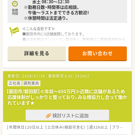
水土 08：30～12：30
されており、スタッフ間のコミュニケーションが活発に行われて
※勤務日数・時間帯は応相談。
います。
勤務
午後～ラストまでできる方歓迎！
■年齢や性別を問わず幅広い世代の方が活躍できる環境であり、
時間
※休憩時間は法定通り。
60代の方であっても元気に働く意欲があれば歓迎されていま
す。
≪こんな会社です≫
■磐田市内に5店舗展開しております。
■出店形態はマンツーマン型が多く、患者様のご家族各世代から
処方箋を応需する地域密着型の薬局です。
■かかりつけ薬局として従業員は積極的に認定薬剤師を取得し
詳細を見る
お問い合わせ
ております。
■今後も同地域に根ざした地域医療、無理な異動の心配もござい
ません。
更新日：
2026/07/30
薬剤師求人ID：
552697
≪薬局について≫
■小児科クリニック門前！
正社員
調剤薬局
■18時閉局の薬局です。
【磐田市/磐田駅】≪年収～650万円≫近隣に店舗があるため
応援体制がしっかりと整っており、みな様協力し合って働か
れています★
検討リストに追加
年間休日120日以上
土日休み(相談可含む)
週32h以上
ブランク可