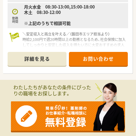
月火水金 08:30-13:00,15:00-18:00
木土 08:30-12:00
勤務
時間
※上記のうちで相談可能
＼安定収入と両立を叶える／（磐田市エリア担当より）
時給2,100円で週20時間以上の勤務となるため、社会保険に加入
してしっかりと安定した収入を得たい方に大変おすすめの求人
です。
詳細を見る
お問い合わせ
【店舗情報と応需状況について】
■静岡県磐田市に位置し、磐田駅から車で9分ほどの立地にある
地域密着型の落ち着いた雰囲気の調剤薬局です。
■近隣のクリニックから眼科の処方箋をメインに応需しており、
眼科領域の専門的な知識を深められる環境です。
わたしたちがあなたの条件にぴった
■1日の処方箋応需枚数は40枚から50枚程度と落ち着いており、
りの職場をお探しします。
患者様とじっくり向き合える業務量です。
【勤務実態について】
■木曜日と土曜日は午前のみの開局となっており、午後の時間を
プライベートやご家庭の予定に有効活用できます。
■営業時間は月火水金の18時までとなっており、閉局時間まで
ご勤務いただける方を積極的に採用しております。
■各店舗の営業時間に準じたシフト勤務となり、週20時間以上