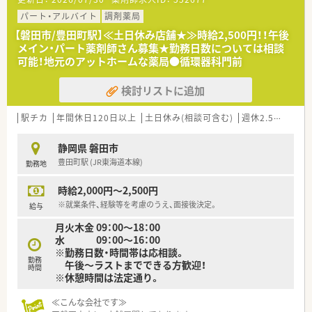
≪薬局について≫
■豊田町駅より徒歩5分にございます。立地◎
パート・アルバイト
調剤薬局
■小児科クリニック門前です。
【磐田市/豊田町駅】≪土日休み店舗★≫時給2,500円！！午後
メイン・パート薬剤師さん募集★勤務日数については相談
可能！地元のアットホームな薬局●循環器科門前
検討リストに追加
駅チカ
年間休日120日以上
土日休み(相談可含む)
週休2.5日以上
静岡県 磐田市
豊田町駅 (JR東海道本線)
勤務地
時給2,000円～2,500円
※就業条件、経験等を考慮のうえ、面接後決定。
給与
月火木金 09：00～18：00
水 09：00～16：00
※勤務日数・時間帯は応相談。
勤務
午後～ラストまでできる方歓迎！
時間
※休憩時間は法定通り。
≪こんな会社です≫