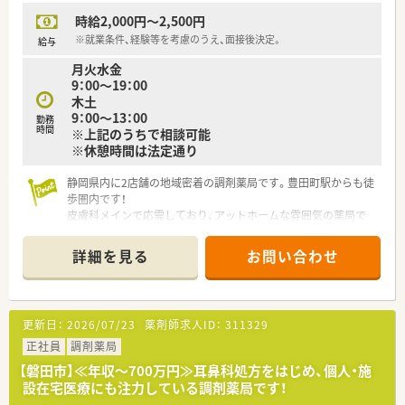
■在宅業務に興味をお持ちの方
時給2,000円～2,500円
■浜松市・磐田市内で地元の医療に貢献をしたい方
■家庭と両立しながら長く働きたい方
※就業条件、経験等を考慮のうえ、面接後決定。
給与
月火水金
＼＼店舗について／／
9：00～19：00
■主な応需科目は精神科・心療内科となります。
木土
■処方箋は1日あたり60枚ほど！
9：00～13：00
勤務
■プライバシーを配慮した完全個室を完備した店舗です。
時間
※上記のうちで相談可能
※休憩時間は法定通り
静岡県内に2店舗の地域密着の調剤薬局です。豊田町駅からも徒
歩圏内です！
皮膚科メインで応需しており、アットホームな雰囲気の薬局で
す！
週2日～5日程度ご勤務可能なパートさんの募集です！
詳細を見る
お問い合わせ
更新日：
2026/07/23
薬剤師求人ID：
311329
正社員
調剤薬局
【磐田市】≪年収～700万円≫耳鼻科処方をはじめ、個人・施
設在宅医療にも注力している調剤薬局です！