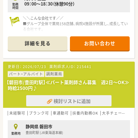
09：00～18：30（休憩90分）
勤務
時間
＼＼こんな会社です／／
■グループ全体で薬局158店舗、病院4施設が所属し、成長してい
る会社です。
■ヘルスケア事業のグループ経営を進めることにより、新たな地
域ケアモデルの提供を目指しています。
詳細を見る
お問い合わせ
■同法人は浜松市・磐田市を中心に計9店舗を展開している調剤
薬局です。
■設備面への投資も惜しみなく実施されている、地元に根差した
地域密着型の調剤薬局チェーンです。
更新日：
2026/07/23
薬剤師求人ID：
215441
■屋号は「あるぷす薬局」で統一しておりますが、設立当初から
ある「あしたば薬局」と「馬郡薬局」だけは当時のままの薬局名で
パート・アルバイト
調剤薬局
営業しております。
【磐田市/豊田町駅】≪パート薬剤師さん募集 週2日～OK≫
■各店舗で電子化が進んでおり、本店は3階建てで3階には集合
時給2500円♪
研修室も完備しております。
■産休・育休の取得率、復帰率も高く女性も安心して活躍できる
検討リストに追加
企業です。
■総務部など本社機能がしっかりと整備されておりますので、薬
剤師は業務に集中できる環境です。
未経験可
ブランク可
車通勤可
扶養内勤務OK
大手チェーン以外
■認定薬剤師、かかりつけ薬剤師取得、在宅業務へのサポートを
積極的に行っています。
静岡県 磐田市
豊田町駅 (JR東海道本線)
勤務地
＼＼こんな方におススメ／／