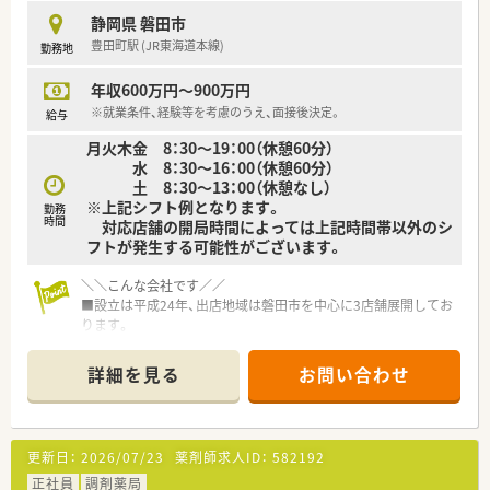
静岡県 磐田市
豊田町駅 (JR東海道本線)
勤務地
年収600万円～900万円
※就業条件、経験等を考慮のうえ、面接後決定。
給与
月火木金 8：30～19：00（休憩60分）
水 8：30～16：00（休憩60分）
土 8：30～13：00（休憩なし）
※上記シフト例となります。
勤務
時間
対応店舗の開局時間によっては上記時間帯以外のシ
フトが発生する可能性がございます。
＼＼こんな会社です／／
■設立は平成24年、出店地域は磐田市を中心に3店舗展開してお
ります。
■代表も薬剤師で、現場を経験されてきた方です。今なお管理薬
剤師として調剤室に入り、従業員と同じ目線をお持ちです。
詳細を見る
お問い合わせ
■かかりつけや在宅業務を推進しており、国が目指す薬局の在り
方に則した企業運営をされています。
＼＼求人について／／
更新日：
2026/07/23
薬剤師求人ID：
582192
■磐田市内の店舗のラウンダーのお仕事！
■店舗内の調剤業務ならびに、その他在宅調剤・配達がメインで
正社員
調剤薬局