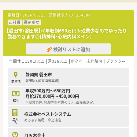
を確保しながら希望に合わせて柔軟に働けます。
【やりがい/おすすめポイント】
更新日：
2026/07/23
薬剤師求人ID：
204884
■地域にお住まいの患者様と深く関わりながら、健康をサポート
正社員
調剤薬局
することで直接的な感謝の言葉をいただける仕事です。
■時給2,100円と高水準であり、週20時間以上働くことでしっか
【磐田市/磐田駅】≪年収例650万円≫残業少なめでゆったり
りと目に見える形で収入に還元される環境です。
勤務できます◎[精神科・心療内科メイン]
■スタッフ増員によるゆとりのある人員体制のなかで、無理なく
自分のペースで着実にスキルアップできるのが魅力です。
検討リストに追加
年間休日120日以上
週32h以上
新卒可
未経験可
ブランク可
車
静岡県 磐田市
磐田駅 (JR東海道本線)
勤務地
年収500万円～650万円
月給270,000円～450,000円
給与
※就業条件、経験等を考慮のうえ、面接後決定。
株式会社ベストシステム
法人
あるぷす薬局 今之浦店
名
月火木金土