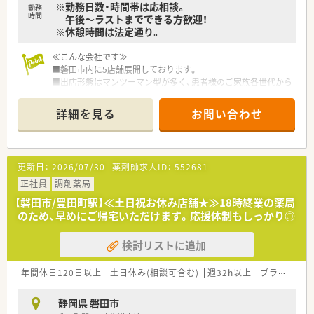
※勤務日数・時間帯は応相談。
勤務
時間
午後～ラストまでできる方歓迎！
※休憩時間は法定通り。
≪こんな会社です≫
■磐田市内に5店舗展開しております。
■出店形態はマンツーマン型が多く、患者様のご家族各世代から
処方箋を応需する地域密着型の薬局です。
■かかりつけ薬局として従業員は積極的に認定薬剤師を取得し
詳細を見る
お問い合わせ
ております。
■今後も同地域に根ざした地域医療、無理な異動の心配もござい
ません。
更新日：
2026/07/30
薬剤師求人ID：
552681
正社員
調剤薬局
【磐田市/豊田町駅】≪土日祝お休み店舗★≫18時終業の薬局
のため、早めにご帰宅いただけます。応援体制もしっかり◎
検討リストに追加
年間休日120日以上
土日休み(相談可含む)
週32h以上
ブランク可
静岡県 磐田市