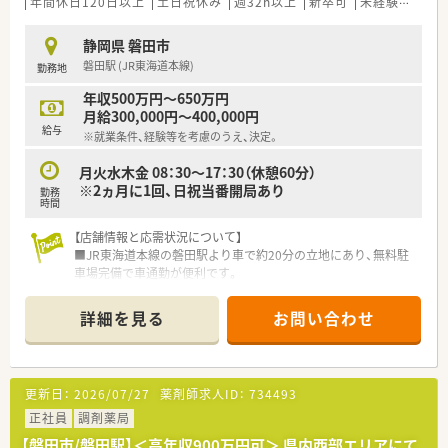
年間休日120日以上
土日祝休み
週32h以上
新卒可
未経験可
ブ
静岡県 磐田市
磐田駅 (JR東海道本線)
勤務地
年収500万円～650万円
月給300,000円～400,000円
給与
※就業条件、経験等を考慮のうえ、決定。
月火水木金 08：30～17：30（休憩60分）
※2ヵ月に1回、日祝当番開局あり
勤務
時間
【店舗情報と応需状況について】
■JR東海道本線の磐田駅より車で約20分の立地にあり、無料駐
車場完備で車通勤が便利です。
■近隣の総合病院から総合科目を応需しており、1日平均80枚程
度の処方箋に対応しています。
詳細を見る
お問い合わせ
■薬剤師は常勤3名とパート1名のゆとりある体制で、事務員も
複数名在籍しており手厚い配置です。
【法人特徴について】
更新日：
2026/07/27
薬剤師求人ID：
734493
■千葉県を中心に展開する調剤薬局グループで、無借金経営を続
ける安定した経営基盤が強みです。
正社員
調剤薬局
■無理な出店を行わず、門前医療機関との信頼関係を重視した堅
【磐田市/磐田駅】＜高年収900万円可＞ 県内西部エリアにて