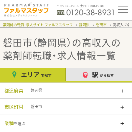
平日9：30-19：00 土日10：00-19：00
薬剤師の転職・求人サイト ファルマスタッフ
静岡県
磐田市
高収入
磐田市（静岡県）の高収入
の
薬剤師転職・求人情報一覧
エリア
駅
で探す
から探す
都道府県
静岡県
市区町村
磐田市
業種
を選ぶ