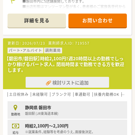
■磐田市内に5店舗展開しております。
■出店形態はマンツーマン型が多く、患者様のご家族各世代から
処方箋を応需する地域密着型の薬局です。
■かかりつけ薬局として従業員は積極的に認定薬剤師を取得し
詳細を見る
お問い合わせ
ております。
■今後も同地域に根ざした地域医療、無理な異動の心配もござい
ません。
更新日：
2026/07/23
薬剤師求人ID：
719557
≪薬局について≫
■循環器科クリニック門前！
パート・アルバイト
調剤薬局
■嬉しい土日祝お休みの店舗です。
【磐田市/磐田駅】時給2,100円！週20時間以上の勤務でしっ
■18時閉局の薬局です。
かり稼げるパート求人。閉局時間まで勤務できる方を歓迎
します。
検討リストに追加
土日祝休み
未経験可
ブランク可
車通勤可
扶養内勤務OK
教育制
静岡県 磐田市
磐田駅 (JR東海道本線)
勤務地
時給2,100円～2,100円
※就業条件、経験等を考慮のうえ、面接後決定。
給与