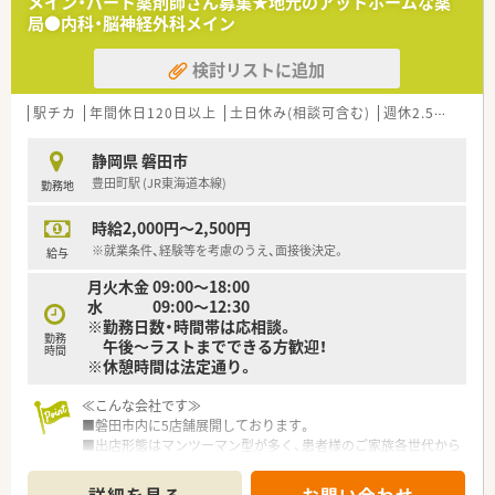
メイン・パート薬剤師さん募集★地元のアットホームな薬
局●内科・脳神経外科メイン
検討リストに追加
駅チカ
年間休日120日以上
土日休み(相談可含む)
週休2.5日以上
静岡県 磐田市
豊田町駅 (JR東海道本線)
勤務地
時給2,000円～2,500円
※就業条件、経験等を考慮のうえ、面接後決定。
給与
月火木金 09:00～18:00
水 09:00～12:30
※勤務日数・時間帯は応相談。
勤務
午後～ラストまでできる方歓迎！
時間
※休憩時間は法定通り。
≪こんな会社です≫
■磐田市内に5店舗展開しております。
■出店形態はマンツーマン型が多く、患者様のご家族各世代から
処方箋を応需する地域密着型の薬局です。
■かかりつけ薬局として従業員は積極的に認定薬剤師を取得し