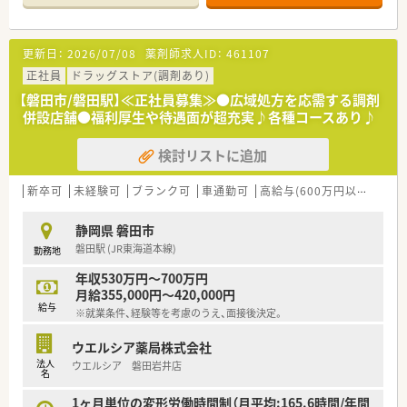
半スタートと業界TOP水準！
■職種や職域に合わせ、豊富な社内研修や外部組織と連携した研
修を用意されています
更新日：
2026/07/08
薬剤師求人ID：
461107
■薬剤師が中心の会社だからこそ活躍できるキャリアパスが多
種多様に用意されています。
正社員
ドラッグストア(調剤あり)
■店舗拡大に伴い、エリアマネジャーや営業部長等のマネジメン
【磐田市/磐田駅】≪正社員募集≫●広域処方を応需する調剤
トのポジションも増えます。
併設店舗●福利厚生や待遇面が超充実♪各種コースあり♪
■在宅や教育等の専門性を活かせるスペシャリストを目指すこ
とも可能です。
検討リストに追加
■その他にも、管理部門や商品部門等の本社スタッフなど活動領
域は多種多様です。
■在宅実施店舗は年々増加しており、在宅医療へもしっかりと関
新卒可
未経験可
ブランク可
車通勤可
高給与(600万円以上)
住宅
わる事ができます。
■育児休暇は3歳まで取得が可能で、時短制度は小学5年生まで
静岡県 磐田市
時短勤務ができるよう変更予定です。
磐田駅 (JR東海道本線)
勤務地
■年間休日が120日とワークライフバランスが整っています
■日用品から常備薬まで、従業員割引制度など嬉しいメリットも
年収530万円～700万円
たくさんあります！
月給355,000円～420,000円
給与
※就業条件、経験等を考慮のうえ、面接後決定。
ウエルシア薬局株式会社
法人
ウエルシア 磐田岩井店
名
1ヶ月単位の変形労働時間制（月平均:165.6時間/年間