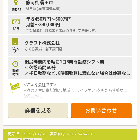
静岡県 磐田市
中途入社ならではの悩みを解消し、さくら薬局グループのビジョ
磐田駅 (JR東海道本線)
勤務地
ンや社内規定などをご案内。
同期入社の方との繋がりを踏まえ、『さくら薬局の薬剤師』とし
年収450万円～600万円
て、安心してキャリアをスタートいただくための研修です。
月給～390,000円
店舗OJT・フォローアップや通常の社内研修と絡めて中途入社専
給与
※就業条件、経験等を考慮のうえ、面接後決定。
門の体系的な研修をご用意。
安心して飛び込める体制が整備されています。
クラフト株式会社
法人
さくら薬局 磐田鎌田店
★業界トップクラスの認定薬局数と盤石化を図る組織体制
名
全国で850店舗以上展開、全店舗で地域連携薬局を目指している
地域に根差した調剤薬局です。
開局時間内を軸に1日8時間勤務シフト制
がん診療連携拠点病院等との密な連携を行いつつ、より高度な薬
※休憩時間60分
勤務
学管理や、
※半日勤務など、6時間勤務に満たない場合は休憩なし
時間
高い専門性が求められる特殊な調剤に対応できる専門医療機関
連携薬局も取得しています。
＜こんな会社です＞
本社から業界動向などの情報が常に発信されており、患者様や医
人々の人生に寄り添い、地域に「ライフケア」をもたらす薬局に
療機関と信頼関係を築きやすい体制があるのも、
なるために。
認定薬局が増えている理由の1つです。
さくら薬局グループでは様々な取り組みとともに、患者さまひと
りひとりの人生に寄り添い、質の高い医療サービスを届ける薬剤
詳細を見る
お問い合わせ
★安心して働ける環境と福利厚生制度
師を求め育てています。
年間休日が「126日」と業界トップクラスのさくら薬局では産休・
育休の希望取得率も100％！
＜特徴・ポイントのご紹介＞
長く働き続けるための環境づくりを考え、ライフステージに応じ
★薬剤師を守る独自システム
更新日：
2026/07/30
薬剤師求人ID：
545477
た福利厚生をご用意しています。
業務をサポートするために様々なシステムを独自開発していま
また、患者さまへの想いをカタチにする「リトルチャレンジ制