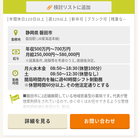
検討リストに追加
年間休日120日以上
週32h以上
新卒可
ブランク可
残業なし(ほぼなし含む)
静岡県 磐田市
磐田駅 (JR東海道本線)
勤務地
年収500万円～700万円
月給250,000円～580,000円
給与
※就業条件、経験等を考慮のうえ、面接後決定。
月火水木金 08:50～18:30（休憩100分）
土 08:50～12:30（休憩なし）
開局時間内を軸に週40時間シフト制勤務
勤務
時間
※休憩時間60分以上、その他法定通りとする
■磐田市に2店舗展開している地域密着型の薬局です。代表が管
理薬剤師をされているので、ゆくゆくはお任せできるような管理
薬剤師候補を希望の方、歓迎。
■週休2日週40時間のシフト制勤務です。
年間休日120日あり、残業もほぼありませんので、無理なくご
詳細を見る
お問い合わせ
勤務いただけます。
■在宅患者を受け持つドクターからの依頼や地域医療へのより
深い貢献を！という考えから、クラス100のクリーンベンチがク