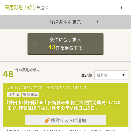
雇用形態 / 給与
を選ぶ
詳細条件を表示
条件に合う求人
48
件を
検索する
48
件の薬剤師求人
並び順
更新日：
2026/07/30
薬剤師求人ID：
340317
正社員
調剤薬局
【磐田市/磐田駅】◆土日祝休み◆ 総合病院門前薬局・17：30
まで、残業はほぼなし・昨年の年間休日125日♪
検討リストに追加