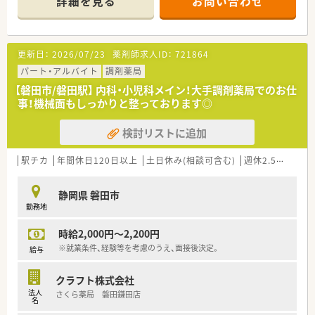
詳細を見る
お問い合わせ
・産休・育休取得率100％！男性薬剤師の育児休業の実績もござい
ます。
復職後、お子様が小さいうちは「パート社員」、お子様が大きくな
り、手が離れてきたら「正社員」に戻ることも可能です。柔軟な雇
更新日：
2026/07/23
薬剤師求人ID：
721864
用形態の変更が何回でも可能です。
・従業員の平均年齢は34歳、幹部社員の平均年齢は38.6歳と、若
パート・アルバイト
調剤薬局
い社員が多いのも特徴です。年齢を問わず、実績を伴えば、幹部
【磐田市/磐田駅】 内科・小児科メイン！大手調剤薬局でのお仕
を目指せます。
事！機械面もしっかりと整っております◎
・薬剤師の正社員比率が70%強と非常に高い為、パートさんが多
い企業に比べて業務量が均一化されているのでお休みも取りや
検討リストに追加
すい環境です。
・働きやすい環境が後押しとなって、社員の平均勤続年数は約6年
と長めです。
駅チカ
年間休日120日以上
土日休み(相談可含む)
週休2.5日以上
≪研修制度≫
静岡県 磐田市
・領域別専門研修、在宅研修、OJTトレーナー研修、海外視察研修
勤務地
など様々な研修がございます
・外部研修や認定薬剤師取得の際の支援もおこなっております
時給2,000円～2,200円
・管理薬剤師～エリアマネージャーへのキャリアアップもあり、
企画力を高め、企業の幹部として活躍して行ける力を養う幹部研
※就業条件、経験等を考慮のうえ、面接後決定。
給与
修もございます
クラフト株式会社
法人
さくら薬局 磐田鎌田店
名