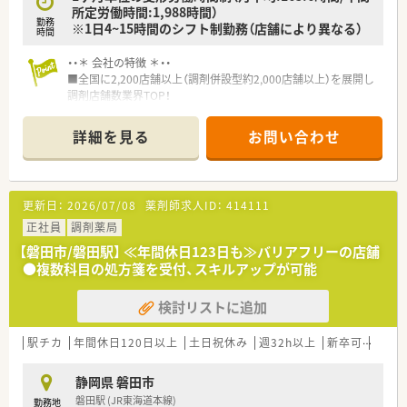
所定労働時間:1,988時間）
勤務
※1日4~15時間のシフト制勤務（店舗により異なる）
時間
・・＊ 会社の特徴 ＊・・
■全国に2,200店舗以上（調剤併設型約2,000店舗以上）を展開し
調剤店舗数業界TOP！
■店舗拡大に伴いキャリアアップできるポジションが多数あり！
頑張り次第で高給与も可能！
詳細を見る
お問い合わせ
■経験や勤務コースによりますが、経験の少ない方でも500万前
半スタートと業界TOP水準！
■職種や職域に合わせ、豊富な社内研修や外部組織と連携した研
修を用意されています
更新日：
2026/07/08
薬剤師求人ID：
414111
■薬剤師が中心の会社だからこそ活躍できるキャリアパスが多
種多様に用意されています。
正社員
調剤薬局
■店舗拡大に伴い、エリアマネジャーや営業部長等のマネジメン
【磐田市/磐田駅】 ≪年間休日123日も≫バリアフリーの店舗
トのポジションも増えます。
●複数科目の処方箋を受付、スキルアップが可能
■在宅や教育等の専門性を活かせるスペシャリストを目指すこ
とも可能です。
検討リストに追加
■その他にも、管理部門や商品部門等の本社スタッフなど活動領
域は多種多様です。
■在宅実施店舗は年々増加しており、在宅医療へもしっかりと関
駅チカ
年間休日120日以上
土日祝休み
週32h以上
新卒可
未経
わる事ができます。
■育児休暇は3歳まで取得が可能で、時短制度は小学5年生まで
静岡県 磐田市
時短勤務ができるよう変更予定です。
磐田駅 (JR東海道本線)
勤務地
■年間休日が120日とワークライフバランスが整っています