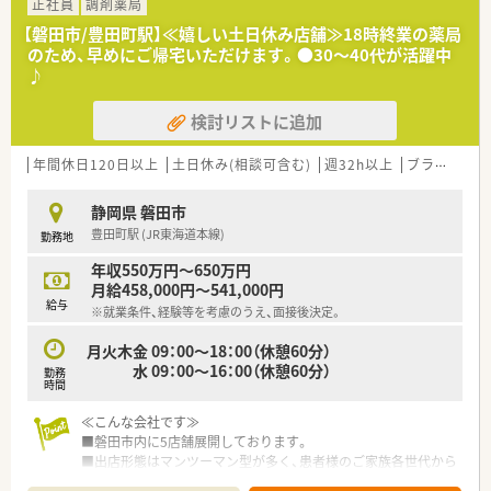
す。
正社員
調剤薬局
度」では「現場主義」を念頭に、
その一つが約20年前から導入され、進化を続けている調剤シス
【磐田市/豊田町駅】≪嬉しい土日休み店舗≫18時終業の薬局
地域・店舗ごとに異なる患者さまのニーズやスタッフの思いを実
テム「SPITS」。
のため、早めにご帰宅いただけます。●30～40代が活躍中
現する取り組みも行っています。
処方箋受付から一連の調剤業務を連動させ、業務効率化を図るほ
♪
入社後もひとりひとりの薬剤師像に近しい多彩なキャリアステ
か、
ップをご用意しております。
調剤過誤防止機能を高め、患者様と働くスタッフを守っていま
こうした働きやすい環境づくりに力を入れている『さくら薬局グ
検討リストに追加
す。
ループ』でご活躍されてみませんか？
システム改修が必要な制度変更があった場合も、迅速に対応でき
る強みを生かしていきます。
年間休日120日以上
土日休み(相談可含む)
週32h以上
ブランク可
★刷新された新規採用者研修
静岡県 磐田市
中途入社ならではの悩みを解消し、さくら薬局グループのビジョ
豊田町駅 (JR東海道本線)
勤務地
ンや社内規定などをご案内。
同期入社の方との繋がりを踏まえ、『さくら薬局の薬剤師』とし
年収550万円～650万円
て、安心してキャリアをスタートいただくための研修です。
月給458,000円～541,000円
店舗OJT・フォローアップや通常の社内研修と絡めて中途入社専
給与
※就業条件、経験等を考慮のうえ、面接後決定。
門の体系的な研修をご用意。
安心して飛び込める体制が整備されています。
月火木金 09：00～18：00（休憩60分）
水 09：00～16：00（休憩60分）
勤務
★業界トップクラスの認定薬局数と盤石化を図る組織体制
時間
全店舗で地域連携薬局を目指している地域に根差した調剤薬局
です。
≪こんな会社です≫
がん診療連携拠点病院等との密な連携を行いつつ、より高度な薬
■磐田市内に5店舗展開しております。
学管理や、
■出店形態はマンツーマン型が多く、患者様のご家族各世代から
高い専門性が求められる特殊な調剤に対応できる専門医療機関
処方箋を応需する地域密着型の薬局です。