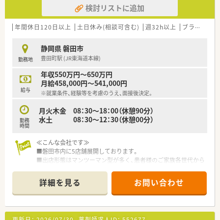
検討リストに追加
年間休日120日以上
土日休み(相談可含む)
週32h以上
ブランク可
静岡県 磐田市
豊田町駅 (JR東海道本線)
勤務地
年収550万円～650万円
月給458,000円～541,000円
給与
※就業条件、経験等を考慮のうえ、面接後決定。
月火木金 08：30～18：00（休憩90分）
水土 08：30～12：30（休憩00分）
勤務
時間
≪こんな会社です≫
■磐田市内に5店舗展開しております。
■出店形態はマンツーマン型が多く、患者様のご家族各世代から
処方箋を応需する地域密着型の薬局です。
■かかりつけ薬局として従業員は積極的に認定薬剤師を取得し
詳細を見る
お問い合わせ
ております。
■今後も同地域に根ざした地域医療、無理な異動の心配もござい
ません。
更新日：
2026/07/30
薬剤師求人ID：
552677