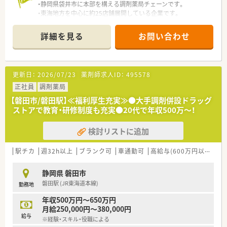
・静岡県袋井市に本部を構える調剤薬局チェーンです。
・東海地方を中心に約25店舗展開している企業です。
・医療モールを中心に店舗展開しております。
・自らクリニックや施設を誘致し地域医療発信機関を造り出して
詳細を見る
お問い合わせ
います。
・患者目線の店舗作りを行っており、投薬は双方座れる対面型カ
ウンターを整備しています。
・外部講師を招いた勉強会開催など、研修にも力を入れている企
更新日：
2026/07/23
薬剤師求人ID：
495578
業です。
正社員
調剤薬局
＼ こんな方にオススメです ／
【磐田市/磐田駅】≪福利厚生充実≫●大手調剤併設ドラッグ
地域に根差してお仕事をしたい方！いろいろな店舗で経験を積み
ストアで教育・研修制度も充実●20代で年収500万～！
たい方！
総合職と地域職の2コースから選択◎途中変更も可能です☆
検討リストに追加
まだまだ自分は発展途上！研修制度が充実している会社がいい方
にオススメ◎
駅チカ
週32h以上
ブランク可
車通勤可
高給与(600万円以上)
寮
OJTやフォローアップをはじめ、階層別研修、外部講師を招いた
研修会など
静岡県 磐田市
外部の研修を受ける際の費用も会社が一部負担してくれます☆
磐田駅 (JR東海道本線)
勤務地
成長できる環境が準備されていますよ！
年収500万円～650万円
＼ 店舗情報 ／
月給250,000円～380,000円
・内科クリニックの門前薬局です！
給与
※経験・スキル・役職による
・薬剤師は2名在籍。一日平均40枚の処方箋を対応しています。