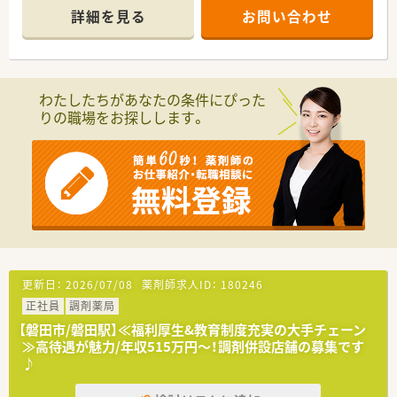
連携薬局も取得しています。
■かかりつけ薬局として従業員は積極的に認定薬剤師を取得し
詳細を見る
お問い合わせ
本社から業界動向などの情報が常に発信されており、患者様や医
ております。
療機関と信頼関係を築きやすい体制があるのも認定薬局が増え
■今後も同地域に根ざした地域医療、無理な異動の心配もござい
ている理由の1つです。
ません。
★安心して働ける環境と福利厚生制度
わたしたちがあなたの条件にぴった
年間休日が「126日相当時間」と業界トップクラスのさくら薬局
りの職場をお探しします。
では産休・育休の希望取得率も100％！長く働き続けるための環
境づくりを考え、ライフステージに応じた福利厚生をご用意して
います。
また、患者さまへの想いをカタチにする「リトルチャレンジ制
度」では「現場主義」を念頭に、
地域・店舗ごとに異なる患者さまのニーズやスタッフの思いを実
現する取り組みも行っています。
入社後もひとりひとりの薬剤師像に近しい多彩なキャリアステ
ップをご用意しております。
こうした働きやすい環境づくりに力を入れている『さくら薬局グ
ループ』でご活躍されてみませんか？
更新日：
2026/07/08
薬剤師求人ID：
180246
正社員
調剤薬局
【磐田市/磐田駅】≪福利厚生&教育制度充実の大手チェーン
≫高待遇が魅力/年収515万円～！調剤併設店舗の募集です
♪