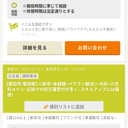
※開局時間に準じて相談
※休憩時間は法定通りとする
勤務
時間
＜こんな会社です＞
人々の人生に寄り添い、地域に「ライフケア」をもたらす薬局に
なるために。
さくら薬局グループでは様々な取り組みとともに、患者さまひと
りひとりの人生に寄り添い、質の高い医療サービスを届ける薬剤
詳細を見る
お問い合わせ
師を求め育てています。
＜特徴・ポイントのご紹介＞
★薬剤師を守る独自システム
更新日：
2026/07/23
薬剤師求人ID：
721659
業務をサポートするために様々なシステムを独自開発していま
す。
正社員
調剤薬局
その一つが約20年前から導入され、進化を続けている調剤シス
【磐田市/磐田駅】≪新卒・未経験・ベテラン歓迎≫ 内科・小児
テム「SPITS」。
科メイン・広域での処方箋受付が多く、スキルアップには最
処方箋受付から一連の調剤業務を連動させ、業務効率化を図るほ
適！
か、
調剤過誤防止機能を高め、患者様と働くスタッフを守っていま
検討リストに追加
す。
システム改修が必要な制度変更があった場合も、迅速に対応でき
る強みを生かしていきます。
週32h以上
新卒可
未経験可
ブランク可
車通勤可
高給与(600万円以上)
★刷新された新規採用者研修