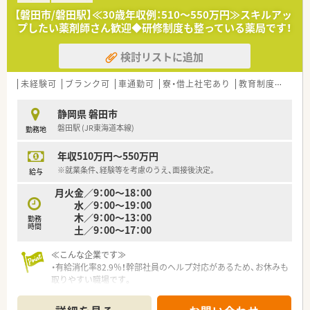
す。
【磐田市/磐田駅】≪30歳年収例：510～550万円≫スキルアッ
■開局当初より取り組んでこられた在宅業務では、施設・居宅へ
プしたい薬剤師さん歓迎◆研修制度も整っている薬局です！
の配達や服薬指導、ドクター同行も状況に応じて行っておりま
す。
検討リストに追加
■投薬業務（患者様と話をすること）が好きな方であること。
■在宅業務に理解があり、積極的に対応できること。
未経験可
ブランク可
車通勤可
寮・借上社宅あり
教育制度あり
大
＼＼高年収をご希望の方／／
■マネジメント経験のある方大歓迎です！
静岡県 磐田市
■面接時にはご自身の実績やご経験をしっかりとアピールして
磐田駅 (JR東海道本線)
勤務地
ください。
■一般的な業務（調剤・監査・投薬）プラスαでどんな業務が可能
年収510万円～550万円
でしょうか。
～例～
※就業条件、経験等を考慮のうえ、面接後決定。
給与
■過去に営業経験があり、新規での施設在宅の獲得が可能！
月火金／9：00～18：00
■ 過去に××をして、〇〇の加算取得ができ、□□の利益を出
水／9：00～19：00
す事が可能！
木／9：00～13：00
勤務
時間
土／9：00～17：00
≪こんな企業です≫
・有給消化率82.9％！幹部社員のヘルプ対応があるため、お休みも
取りやすい職場です。
・残業時間、全社平均10時間程度。早番遅番シフトでしっかりと
調整ができます