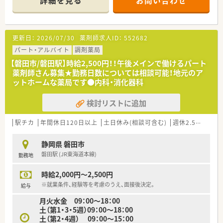
詳細を見る
お問い合わせ
ております。
■今後も同地域に根ざした地域医療、無理な異動の心配もござい
ません。
更新日：
2026/07/30
薬剤師求人ID：
552682
≪薬局について≫
■内科・脳神経外科クリニック門前！
パート・アルバイト
調剤薬局
■嬉しい土日祝お休みの店舗です。
【磐田市/磐田駅】時給2,500円！！午後メインで働けるパート
■18時閉局の薬局です。
薬剤師さん募集★勤務日数については相談可能！地元のア
ットホームな薬局です●内科・消化器科
検討リストに追加
駅チカ
年間休日120日以上
土日休み(相談可含む)
週休2.5日以上
静岡県 磐田市
磐田駅 (JR東海道本線)
勤務地
時給2,000円～2,500円
※就業条件、経験等を考慮のうえ、面接後決定。
給与
月火水金 09：00～18：00
土（第1・3・5週）09：00～18：00
土（第2・4週） 09：00～15：00