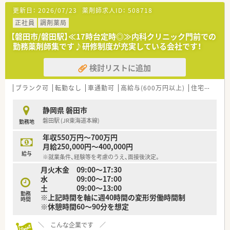
ラス10000の無菌調剤室の中に設置されております。また、別室
更新日：
2026/07/23
薬剤師求人ID：
508718
には安全キャビネットもございます。これにより在宅医療にお
いて点滴調剤や抗がん剤調剤が可能。完成時には近隣の医療機
正社員
調剤薬局
関向けにお披露目会を開催し、在宅患者を受け持つドクターから
【磐田市/磐田駅】≪17時台定時◎≫内科クリニック門前での
は好評で現在も居宅を中心に在宅対応は増加しております。
勤務薬剤師集です♪研修制度が充実している会社です！
検討リストに追加
ブランク可
転勤なし
車通勤可
高給与(600万円以上)
住宅補助(手当)あり
静岡県 磐田市
磐田駅 (JR東海道本線)
勤務地
年収550万円～700万円
月給250,000円～400,000円
給与
※就業条件、経験等を考慮のうえ、面接後決定。
月火木金 09:00～17:30
水 09:00～17:00
土 09:00～13:00
勤務
※上記時間を軸に週40時間の変形労働時間制
時間
※休憩時間60～90分を想定
＼ こんな企業です ／