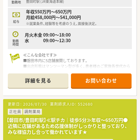
豊田町駅 (JR東海道本線)
勤務地
年収550万円～650万円
月給458,000円～541,000円
給与
※就業条件、経験等を考慮のうえ、面接後決定。
月火木金 09:00～18:00
水 09:00～12:30
勤務
時間
≪こんな会社です≫
■磐田市内に5店舗展開しております。
■出店形態はマンツーマン型が多く、患者様のご家族各世代から
処方箋を応需する地域密着型の薬局です。
■かかりつけ薬局として従業員は積極的に認定薬剤師を取得し
詳細を見る
お問い合わせ
ております。
■今後も同地域に根ざした地域医療、無理な異動の心配もござい
ません。
更新日：
2026/07/30
薬剤師求人ID：
552680
正社員
調剤薬局
【磐田市/豊田町駅】≪駅チカ｜徒歩5分≫年収～650万円●
近隣に店舗があるため応援体制がしっかりと整っており、
みな様協力し合って働かれています★