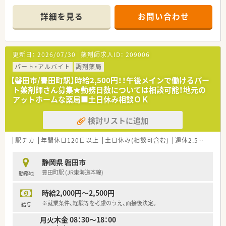
す。
＊------------------------------------------＊
詳細を見る
お問い合わせ
【店舗情報と応需状況について】
■磐田駅を最寄り駅とし、駅から12分の場所に立地しており、マ
イカー通勤も可能で快適に通勤できる環境が整っています。
更新日：
2026/07/30
薬剤師求人ID：
209006
■眼科メインで1日50枚から60枚の処方箋を応需しており、特定
の領域に特化した専門的な知識を深く身につけられます。
パート・アルバイト
調剤薬局
■正社員1名とパート6名の薬剤師が在籍しており、居宅の在宅
【磐田市/豊田町駅】時給2,500円！！午後メインで働けるパー
業務にも対応し地域医療に大きく貢献している薬局です。
ト薬剤師さん募集★勤務日数については相談可能！地元の
アットホームな薬局■土日休み相談ＯＫ
【法人特徴について】
■1992年に設立され、静岡県西部を中心にして6店舗の調剤薬局
検討リストに追加
を展開し、地域に密着した医療サービスの提供を続けています。
■よりきめ細やかな薬局運営を実現するため、過去に分社化を行
い、地域ごとのニーズに迅速に応える体制を構築しております。
駅チカ
年間休日120日以上
土日休み(相談可含む)
週休2.5日以上
■社名には患者様と医療機関の間に立ちたいという願いが込め
られており、地域のプロスポーツチームのスポンサーも務めてい
静岡県 磐田市
ます。
豊田町駅 (JR東海道本線)
勤務地
【職場環境と雰囲気】
時給2,000円～2,500円
■正社員1名に対してパートスタッフ6名が在籍しており、協力
し合いながら業務を進めるアットホームで温かい雰囲気の職場
※就業条件、経験等を考慮のうえ、面接後決定。
給与
です。
月火木金 08：30～18：00
■懇親会やゴルフコンペといった社内イベントも定期的に開催