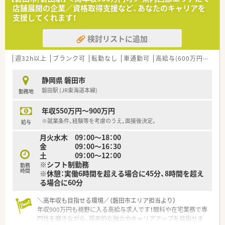
実な薬局運営を長年続けています。
店舗展開の企業／資格取得支援など、あなたのキャリアを
■産休育休の取得率は100％を誇り、男性の育休取得実績もある
支援してくれます！
など働きやすい環境が整っています。
検討リストに追加
【職場環境と雰囲気】
■店舗は2階建ての広々とした作りで、清潔感のある調剤室や休
憩室が完備され快適に過ごせます。
週32h以上
ブランク可
転勤なし
車通勤可
高給与(600万円以上)
■管理薬剤師を含めコミュニケーションが円滑で、人間関係が良
好な働きやすい職場環境が自慢です。
静岡県 磐田市
■待合室も広くゆったりとしており、患者様だけでなく働くスタ
磐田駅 (JR東海道本線)
勤務地
ッフにとっても快適な空間です。
年収550万円～900万円
【想定されるモデル年収】
※就業条件、経験等を考慮のうえ、面接後決定。
給与
■30代の経験者モデルで年収500万円から600万円程度と、地域
月火水木 09：00～18：00
内でも高水準の給与体系が魅力です。
金 09：00～16：30
■評価制度により最大で年間7ヶ月分の賞与支給実績もあり、年
土 09：00～12：00
収アップも十分に狙える環境です。
※シフト制勤務
■残業代は1分単位で支給されるほか、住宅手当や資格手当など
勤務
時間
※休憩：実働6時間を超える場合に45分、8時間を超え
の各種手当も充実しており安心です。
る場合に60分
＼高年収も目指せる環境／（磐田市エリア担当より）
年収900万円も視野に入る高給与求人です！眼科や在宅業務で専
門性を磨きながら、将来的な独立やキャリアアップを目指せま