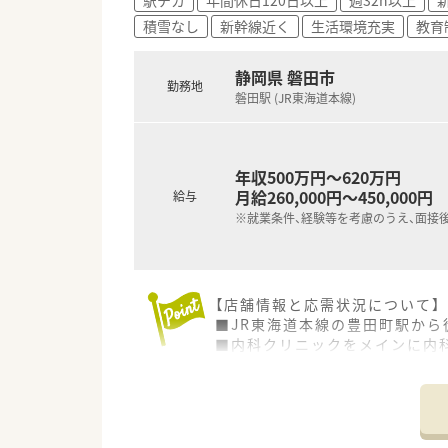
■当直や病棟での服薬指導とい
積雪なし
新幹線近く
生活環境充実
教育
【こんな方にオススメ】
■年間休日120日以上の職場で
静岡県 磐田市
勤務地
■精神科領域の処方に興味があ
磐田駅 (JR東海道本線)
■当直業務や病棟での服薬指導
年収500万円～620万円
月給260,000円～450,000円
給与
※就業条件、経験等を考慮のうえ、面接
【店舗情報と応需状況について】
■JR東海道本線の豊田町駅か
■内科クリニックをメインに内科
■薬剤師は常時2名体制を敷い
【法人特徴について】
■会社設立は1993年ですが母
■「緑の葉」を意味する社名の