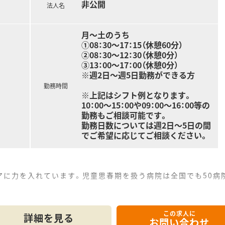
非公開
法人名
月～土のうち
①08：30～17：15（休憩60分）
②08：30～12：30（休憩0分）
③13：00～17：00（休憩0分）
※週2日～週5日勤務ができる方
勤務時間
※上記はシフト例となります。
10：00～15：00や09：00～16：00等の
勤務もご相談可能です。
勤務日数については週2日～5日の間
でご希望に応じてご相談ください。
アに力を入れています。児童思春期を扱う病院は全国でも50病
継続できるよう、院内に小学校、中学校の特別支援学級を開設し
ADHD、自閉症スペクトラム障害（ASD）など、思春期特有の
この求人に
うつ病、パニック障害など、幅広い精神疾患の治療も行っていま
詳細を見る
お問い合わせ