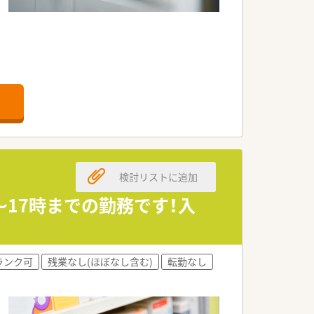
です。
す。
す。
ます。
検討リストに追加
す。
です。
分～17時までの勤務です！入
。
ランク可
残業なし(ほぼなし含む)
転勤なし
力です。
す。
です。