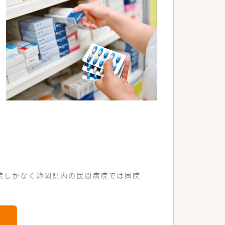
院しかなく静岡県内の民間病院では同院
ています。
悩みや発達障害にも対応しています。
す。