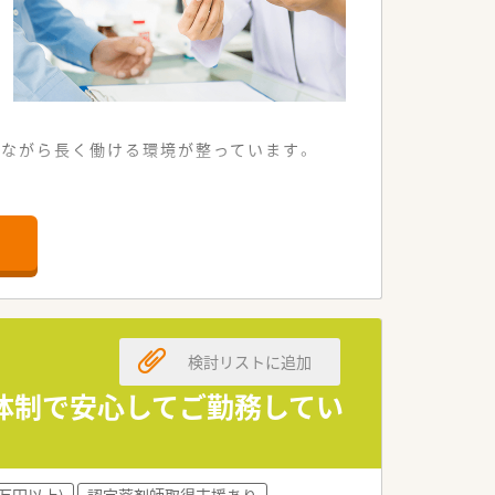
しながら長く働ける環境が整っています。
密着型の病院です。
が整っております。
師としてのキャリアアップを目指せる環
提供しております。
検討リストに追加
践している法人です。
取り組みがあります。
体制で安心してご勤務してい
ない環境です。
の雰囲気があります。
0万円以上)
認定薬剤師取得支援あり