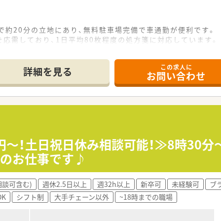
で約20分の立地にあり、無料駐車場完備で車通勤が便利です。
応需しており、1日平均80枚程度の処方箋に対応しています。
名のゆとりある体制で、事務員も複数名在籍しており手厚い配置
この求人に
詳細を見る
お問い合わせ
薬局グループで、無借金経営を続ける安定した経営基盤が強みで
療機関との信頼関係を重視した堅実な薬局運営を長年続けていま
誇り、男性の育休取得実績もあるなど働きやすい環境が整ってい
作りで、清潔感のある調剤室や休憩室が完備され快適に過ごせま
ーションが円滑で、人間関係が良好な働きやすい職場環境が自慢
00円～！土日祝日休み相談可能！≫8時30
おり、患者様だけでなく働くスタッフにとっても快適な空間です
ンのお仕事です♪
相談可含む)
週休2.5日以上
週32h以上
新卒可
未経験可
ブ
00万円から600万円程度と、地域内でも高水準の給与体系が魅
K
シフト制
大手チェーン以外
~18時までの職場
ヶ月分の賞与支給実績もあり、年収アップも十分に狙える環境で
るほか、住宅手当や資格手当などの各種手当も充実しており安心