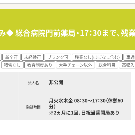
ており、専用の在宅医療室を完備するなど、薬剤師が専門業務に
み◆ 総合病院門前薬局・17：30まで、
年収は500万円から720万円と幅広く、これまでの経験やス
で月額45,000円までの補助が用意されており、遠方から転
っており、現職での引き継ぎ状況等に合わせて調整いたしますの
新卒可
未経験可
ブランク可
残業なし(ほぼなし含む)
車通
積雪なし
教育制度あり
大手チェーン以外
総合科目
高収入
非公開
法人名
月火水木金 08：30～17：30（休憩60
分）
勤務時間
※2ヵ月に1回、日祝当番開局あり