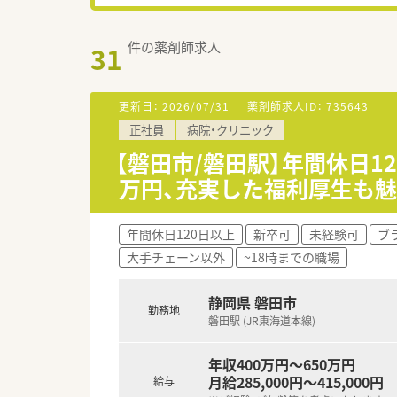
件の薬剤師求人
31
更新日：
2026/07/31
薬剤師求人ID：
735643
正社員
病院・クリニック
【磐田市/磐田駅】年間休日1
万円、充実した福利厚生も
年間休日120日以上
新卒可
未経験可
ブ
大手チェーン以外
~18時までの職場
静岡県 磐田市
勤務地
磐田駅 (JR東海道本線)
年収400万円～650万円
月給285,000円～415,000円
給与