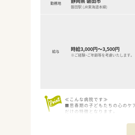
静岡県 磐田市
勤務地
磐田駅 (JR東海道本線)
時給3,000円～3,500円
給与
※ご経験・ご年齢等を考慮いたします。
≪こんな病院です≫
■思春期の子どもたちの心のケ
だけの特徴となります。
■入院中の子どもたちが学習を
■不登校やネットゲーム依存症、
■その他、認知症、統合失調症、