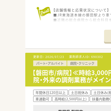
【店舗情報と応需状況について】
■JR東海道本線の磐田駅より車
■近隣の総合病院から総合科目を
■薬剤師は常勤3名とパート1
【法人特徴について】
■千葉県を中心に展開する調剤
■無理な出店を行わず、門前医
■産休育休の取得率は100％を
更新日：
2026/07/23
薬剤師求人ID：
690302
【職場環境と雰囲気】
パート・アルバイト
病院・クリニック
■店舗は2階建ての広々とした
■管理薬剤師を含めコミュニケ
【磐田市/病院】≪時給3,0
■待合室も広くゆったりとして
院・外来の調剤業務がメイ
【想定されるモデル年収】
年間休日120日以上
土日祝休み
土日休み(
■30代の経験者モデルで年収5
車通勤可
高時給(2,500円以上)
扶養内勤務O
■評価制度により最大で年間7
■残業代は1分単位で支給され