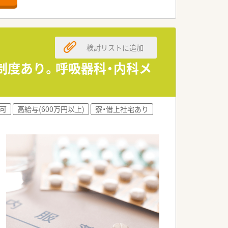
検討リストに追加
日制度あり。呼吸器科・内科メ
可
高給与(600万円以上)
寮・借上社宅あり