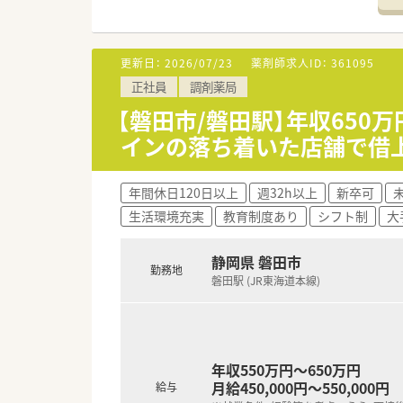
■法人内の介護老人保健施設や
≪業務内容≫
■院内での薬剤師業務
更新日：
2026/07/23
薬剤師求人ID：
361095
■入院患者様、外来患者様の調
正社員
調剤薬局
■医薬品の在庫管理・品質管理
■医薬品に関する情報提供（医師
【磐田市/磐田駅】年収650
■注射薬の製剤業務、服薬指導
インの落ち着いた店舗で借
≪おすすめポイント≫
■2024年リニューアルしたリ
年間休日120日以上
週32h以上
新卒可
■月～土 8時30分～17時ま
生活環境充実
教育制度あり
シフト制
大
■週2日～5日、勤務曜日はご相
■全職種定着率が高く、長くお
静岡県 磐田市
勤務地
磐田駅 (JR東海道本線)
年収550万円～650万円
月給450,000円～550,000円
給与