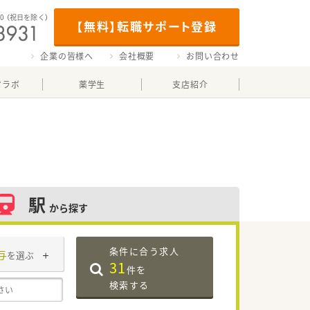
00
（祝日を除く）
【無料】転職サポート登録
企業の皆様へ
会社概要
お問い合わせ
マラボ
薬学生
支店紹介
駅
から探す
条件に合う求人
与
を選ぶ
31
件を
検索する