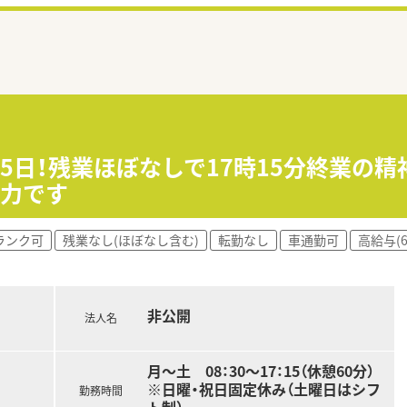
25日！残業ほぼなしで17時15分終業の精
魅力です
ランク可
残業なし(ほぼなし含む)
転勤なし
車通勤可
高給与(
非公開
法人名
月～土 08：30～17：15（休憩60分）
※日曜・祝日固定休み（土曜日はシフ
勤務時間