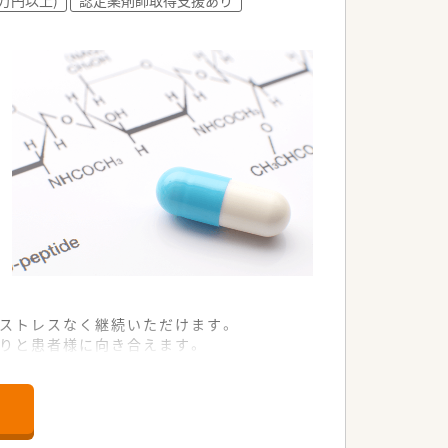
スで業務が可能です。
希望されている方。
につけたい方。
たいと考える方。
もストレスなく継続いただけます。
くりと患者様に向き合えます。
。
0年続く企業を目指して発展しています。
地域住民に親しまれる運営を行っていま