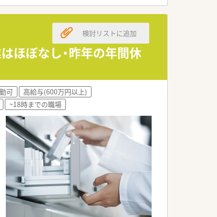
特化できる先進的な環境を整えていま
検討リストに追加
残業はほぼなし・昨年の年間休
キルを正当に評価して決定いたします。
職を希望される方の新生活を支援します。
で、無理のない転職が可能です。
勤可
高給与(600万円以上)
~18時までの職場