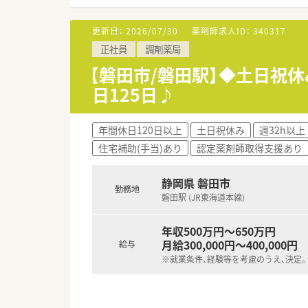
す。
■早くから在宅業務にも注力し
更新日：
2026/07/30
薬剤師求人ID：
340317
す。
正社員
調剤薬局
【求人情報について】
【磐田市/磐田駅】◆土日祝休
■正社員の勤務薬剤師として想定
日125日♪
■住宅補助制度として単身者限定
■入社時期は都度相談可能とな
年間休日120日以上
土日祝休み
週32h以上
住宅補助(手当)あり
認定薬剤師取得支援あり
静岡県 磐田市
勤務地
磐田駅 (JR東海道本線)
年収500万円～650万円
月給300,000円～400,000円
給与
※就業条件、経験等を考慮のうえ、決定。