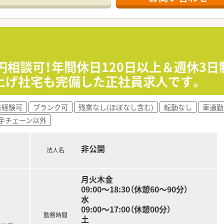
グループホームとも連携し在宅復帰の支援も行っています。
剤業務
・看護師・他職種への対応含む）
万円相談可！年間休日120日以上＆週休3
は行っていません
上げ社宅も完備した正社員求人です。
ゾートホテルのように快適で綺麗な病院です。
未経験可
ブランク可
残業なし(ほぼなし含む)
転勤なし
車通勤
での勤務です。残業ほとんどありません。
手チェーン以外
談できます。
勤めされる方が多い病院です。
非公開
法人名
月火木金
09:00～18:30（休憩60～90分）
水
09:00～17:00（休憩00分）
勤務時間
土