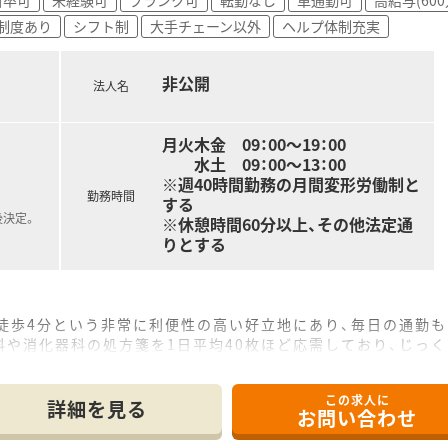
った業務は発生しないため、身体的な負担も少なく、自分のペー
制度あり
シフト制
大手チェーン以外
ヘルプ体制充実
、残業を気にすることなく毎日決まった時間に帰宅したいと強く
非公開
り、特に児童思春期の発達障害や心のケアに関する専門知識を身
法人名
がない落ち着いた環境で、調剤業務や医薬品の管理業務に専念し
月火木金 09：00～19：00
水土 09：00～13：00
※週40時間勤務の月間変形労働制と
勤務時間
する
後決定。
※休憩時間60分以上、その他法定通
りとする
ら徒歩4分という非常に利便性の高い好立地にあり、毎日の通勤
や消化器科の処方箋を1日平均40枚ほど応需しており、じっ
ており、事務スタッフとも緊密に連携しながら対応しております
この求人に
詳細を見る
お問い合わせ
体は1981年から続く歴史ある法人であり、浜松を中心に1,00
通り、店舗カラーには緑を強調した清潔感のある造りを採用し、