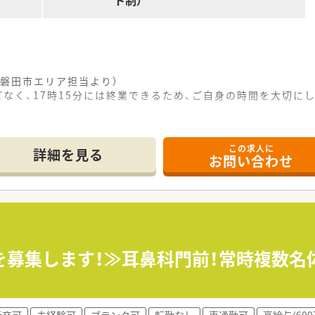
ト制）
磐田市エリア担当より）
どなく、17時15分には終業できるため、ご自身の時間を大切に
立地にあり、精神科と神経科の専門的な医療を提供している地域
この求人に
っており、院内での調剤業務に集中しやすい落ち着いた業務環境
詳細を見る
お問い合わせ
しており、幅広い精神疾患に対する知識を深めながら、専門薬剤
人保健施設やグループホームとも連携し、充実した医療と介護を
通じて、患者様が安心して生活できる環境づくりと心のケアを実
アに特に力を入れており、院内に特別支援学級を開設するなどの
を募集します！≫耳鼻科門前！常時複数名
30分から17時15分までの勤務となり、残業はほとんど発生し
でシフト勤務を行っており、有給休暇も非常に取得しやすい職場
新卒可
未経験可
ブランク可
転勤なし
車通勤可
高給与(60