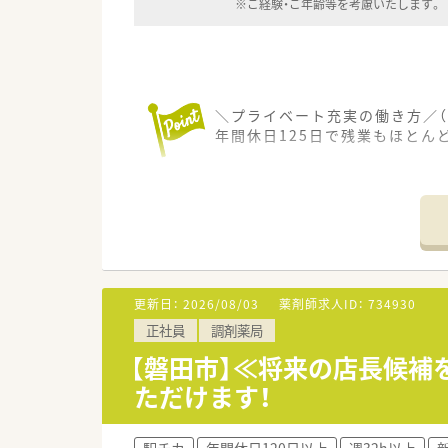
※ご経験・ご年齢等を考慮いたします。
＼プライベート充実の働き方／（
年間休日125日で残業もほとん
【施設情報と業務状況について】
■磐田駅から車で10分ほどの
■外来は院外処方がメインとな
■児童思春期の心のケアに注力
境です。
【法人特徴について】
更新日：
2026/08/03
薬剤師求人ID：
734930
■精神科病院を中心に、介護老
正社員
調剤薬局
■地域に根ざした精神科医療を
■思春期の子どもたちの心のケ
【磐田市】≪将来の店長候補
ただけます！
【勤務実態について】
■月曜日から土曜日のうち、8時
■土曜日はスタッフ同士が交代
駅チカ
年間休日120日以上
週32h以上