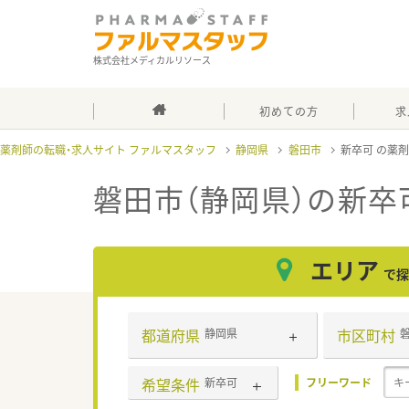
株式会社メディカルリソース
初めての方
求
薬剤師の転職・求人サイト ファルマスタッフ
静岡県
磐田市
新卒可
磐田市（静岡県）の新卒
エリア
で探
都道府県
市区町村
静岡県
希望条件
新卒可
フリーワード