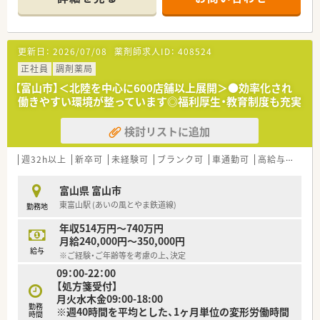
■有給取得率も全社員平均で約80％近くまで取得されておりま
すし、年間で一回7連休もしくは4連休を2回取得できる『リフレ
ッシュ制度』もございます。
更新日：
2026/07/08
薬剤師求人ID：
408524
正社員
調剤薬局
【富山市】＜北陸を中心に600店舗以上展開＞●効率化され
働きやすい環境が整っています◎福利厚生・教育制度も充実
検討リストに追加
週32h以上
新卒可
未経験可
ブランク可
車通勤可
高給与(600万円以上)
富山県 富山市
東富山駅 (あいの風とやま鉄道線)
勤務地
年収514万円～740万円
月給240,000円～350,000円
給与
※ご経験・ご年齢等を考慮の上、決定
09：00-22：00
【処方箋受付】
月火水木金09:00-18:00
勤務
※週40時間を平均とした、1ヶ月単位の変形労働時間
時間