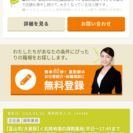
で店舗も増やし続けて、大きくなっている法人様です。
■ママさん・パパさん薬剤師様にオススメ！曜日・時間はお気軽に
ご相談ください♪
■お薬を通して地域の医療に役立つことを目指されている、地域
詳細を見る
お問い合わせ
密着型の薬局様です。
わたしたちがあなたの条件にぴった
りの職場をお探しします。
更新日：
2026/06/26
薬剤師求人ID：
194486
正社員
調剤薬局
【富山市/大泉駅】＜北陸地場の調剤薬局/平日～17:45まで