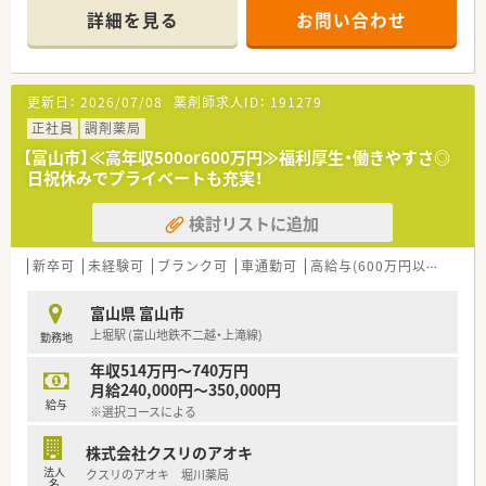
トに、調剤部門やビューティー部門・フード部門など様々な業態
詳細を見る
お問い合わせ
の部門を1店舗に集約したお店作りが特徴です。
＼職場環境は？／
■ドラッグストア部門と調剤部門で配属が分かれており、医療事
更新日：
2026/07/08
薬剤師求人ID：
191279
務スタッフも常駐している為、薬剤師業務に注力できる環境が整
っております。※OTC領域を学ぶために、配属店舗のエリア内に
正社員
調剤薬局
て3か月程研修を設けられております。
【富山市】≪高年収500or600万円≫福利厚生・働きやすさ◎
■待合室には無料ドリンクサービスなど患者様のストレスを軽
日祝休みでプライベートも充実！
減しクレームの発生を未然に防ぐことで、従業員の方々を守る取
り組みがなされています。
検討リストに追加
★コンサルタントのオススメポイント★
■キャリアアップを目指される方にオススメ！2年目で薬局長・4
新卒可
未経験可
ブランク可
車通勤可
高給与(600万円以上)
住宅
年目でエリアマネージャーに昇格できるなど多数のチャンスが
ございます
富山県 富山市
■座り投薬により、患者様とじっくりお話しすることができま
上堀駅 (富山地鉄不二越・上滝線)
勤務地
す。
■1日8時間勤務の【プライベート充実型】か1日9時間勤務の【キ
年収514万円～740万円
ャリア重視型】のコースがお選び頂けます！
月給240,000円～350,000円
給与
※選択コースによる
株式会社クスリのアオキ
法人
クスリのアオキ 堀川薬局
名