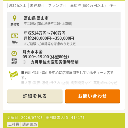
週32h以上
未経験可
ブランク可
高給与(600万円以上)
住宅補助(手当)あり
富山県 富山市
不二越駅 (富山地鉄不二越・上滝線)
勤務地
年収514万円～740万円
月給240,000円～350,000円
給与
※ご経験・ご年齢等を考慮のうえ決定
月火水木金
09：00～19：00（休憩60分）
勤務
※一カ月単位の変形労働時間制
時間
■石川・福井・富山を中心に店舗展開をしているチェーン店で
す。
■人事・教育・販促・仕入れ・店長・調剤開発など、薬剤師の枠を超
えるさまざまな職種も、入社後段階を経て経験することも可能で
す。
詳細を見る
お問い合わせ
■調剤店舗、OTC店舗がございます。希望に沿って配属先をご相
談させて頂きます。
更新日：
2026/07/08
薬剤師求人ID：
414177
正社員
調剤薬局