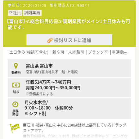
更新日：
2026/07/08
薬剤師求人ID：
99847
正社員
調剤薬局
【富山市】≪総合科目応需≫調剤業務がメイン！土日休みも可
能です。
検討リストに追加
土日休み(相談可含む)
新卒可
未経験可
ブランク可
車通勤可
高給
富山県 富山市
南富山駅 (富山地鉄不二越・上滝線)
勤務地
年収514万円～740万円
月給240,000円～350,000円
給与
※勤務条件による
月火水木金/
9：00～18：00 休憩60分
勤務
※シフト制
時間
■石川・福井・富山を中心に200店舗以上展開しているドラッグ
ストアです。
■教育制度も、充実しており、階層ごとの研修やe-ラーニングな