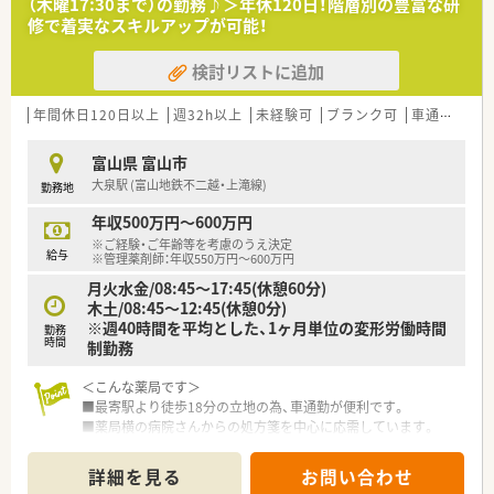
（木曜17:30まで）の勤務♪＞年休120日！階層別の豊富な研
修で着実なスキルアップが可能！
検討リストに追加
年間休日120日以上
週32h以上
未経験可
ブランク可
車通勤可
高
富山県 富山市
大泉駅 (富山地鉄不二越・上滝線)
勤務地
年収500万円～600万円
※ご経験・ご年齢等を考慮のうえ決定
給与
※管理薬剤師：年収550万円～600万円
月火水金/08:45～17:45(休憩60分)
木土/08:45～12:45(休憩0分)
※週40時間を平均とした、1ヶ月単位の変形労働時間
勤務
時間
制勤務
＜こんな薬局です＞
■最寄駅より徒歩18分の立地の為、車通勤が便利です。
■薬局横の病院さんからの処方箋を中心に応需しています。
＜業務内容＞
詳細を見る
お問い合わせ
■外来は門前の内科、整形、外科、眼科の処方がメインです。