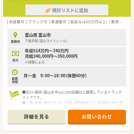
検討リストに追加
未経験可
ブランク可
車通勤可
高給与(600万円以上)
教育制度あり
富山県 富山市
下奥井駅 (富山ライトレール)
勤務地
年収514万円～740万円
月給240,000円～350,000円
給与
※経験による
月～金 9：00～18：00（休憩60分）
勤務
時間
■石川・福井・富山を中心に200店舗以上展開しているドラッグ
ストアです。
■人事・教育・販促・仕入れ・店長・調剤開発など、薬剤師の枠を超
えるさまざまな職種も、入社後段階を経て経験することも可能で
す。
詳細を見る
お問い合わせ
■福利厚生も充実で、子育て中の方には、スリークオーター制度
があり、正社員の3/4の勤務でお仕事いただくことも出来ます。