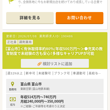
り、全国各地に今なお新規出店を続けており成長している企業で
す
■ライフスタイルに合わせて働き方を選ぶ
≪年収600万(9時間勤務)or500万(8時間勤務)≫事が可能です
詳細を見る
お問い合わせ
です
■多様なキャリアパスがあり「DI業務･運営･採用・バイヤー・人材
教育」といった他の職種へのチャレンジも可能です
■調剤過誤率は、ひと月あたり「0.02%」程度と殆ど過誤が発生
更新日：
2026/07/08
薬剤師求人ID：
190486
しにくい環境なので安心して働く事が出来ます
■｢2年目で薬局長・4年目でエリアマネージャー(SV)」に昇格でき
正社員
調剤薬局
るなど、成長中の企業だから昇格チャンスも多い企業です
【富山市】＜有休取得率約80％/年収500万円～＞●充実の教
■音声入力の薬歴･ピッキングサポートシステム･薬歴閲覧用の
育制度で未経験の方も安心！多様なキャリアUPが可能
タブレット設置など、薬剤師が安心して働く事が出来る様に最新
の機械を導入されています
検討リストに追加
■有給取得率は全社員平均80％、年一回1週間程度の長期連休取
得できるリフレッシュ制度があります
週32h以上
新卒可
未経験可
ブランク可
車通勤可
高給与(600万円以上)
富山県 富山市
東新庄駅 (富山地鉄本線)
勤務地
年収514万円～740万円
月給240,000円～350,000円
給与
※ご経験・ご年齢等を考慮のうえ決定