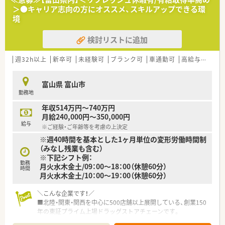
トのポジションも増えます。
＞●キャリア志向の方にオススメ、スキルアップできる環
■在宅や教育等の専門性を活かせるスペシャリストを目指すこ
境
とも可能です。
■その他にも、管理部門や商品部門等の本社スタッフなど活動領
検討リストに追加
域は多種多様です。
■在宅実施店舗は年々増加しており、在宅医療へもしっかりと関
わる事ができます。
週32h以上
新卒可
未経験可
ブランク可
車通勤可
高給与(600万円以上)
■育児休暇は3歳まで取得が可能で、時短制度は小学5年生まで
時短勤務ができるよう変更予定です。
富山県 富山市
■年間休日が120日とワークライフバランスが整っています
勤務地
■日用品から常備薬まで、従業員割引制度など嬉しいメリットも
たくさんあります！
年収514万円～740万円
月給240,000円～350,000円
給与
※ご経験・ご年齢等を考慮の上決定
※週40時間を基本とした1ヶ月単位の変形労働時間制
（みなし残業も含む）
※下記シフト例：
勤務
月火水木金土/09：00～18：00（休憩60分）
時間
月火水木金土/10：00～19：00（休憩60分）
＼こんな企業です！／
■北陸・関東・関西を中心に500店舗以上展開している、創業150
年の東証プライム上場ドラッグストアチェーンです。
■「近くて便利なドラッグストア、かかりつけ薬局」をコンセプ