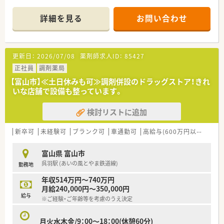
ど導入していますので、未経験の方・新卒の方も安心して就業い
ただけます。
詳細を見る
お問い合わせ
■OTC販売の店舗と、調剤併設店舗がありますので、お気軽にお
問い合わせ下さい。
更新日：
2026/07/08
薬剤師求人ID：
85427
正社員
調剤薬局
【富山市】≪土日休みも可≫調剤併設のドラッグストア！きれ
いな店舗で設備も整っています。
検討リストに追加
新卒可
未経験可
ブランク可
車通勤可
高給与(600万円以上)
大
富山県 富山市
呉羽駅 (あいの風とやま鉄道線)
勤務地
年収514万円～740万円
月給240,000円～350,000円
給与
※ご経験・ご年齢等を考慮のうえ決定
月火水木金/9：00～18：00(休憩60分)