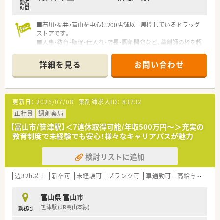
勤務
時間
■石川・福井・富山を中心に200店舗以上展開しているドラッグ
ストアです。
■人事・教育・販促・仕入れ・店長・調剤開発など、薬剤師の枠を超
えるさまざまな職種も、入社後段階を経て経験することも可能で
す。
詳細を見る
お問い合わせ
更新日：
2026/07/08
薬剤師求人ID：
83732
正社員
調剤薬局
【富山市/笹津駅】＜7連休取得可能/年収500万円～＞充実の
教育制度で未経験でも安心！様々なキャリアパスが魅力
検討リストに追加
週32h以上
新卒可
未経験可
ブランク可
車通勤可
高給与(600万円以上)
富山県 富山市
笹津駅 (JR高山本線)
勤務地