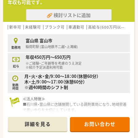
年収も可能です。
処方箋受付から一連の調剤業務を連動させ、業務効率化を図るほ
か、
検討リストに追加
調剤過誤防止機能を高め、患者様と働くスタッフを守っていま
す。
システム改修が必要な制度変更があった場合も、迅速に対応でき
新卒可
未経験可
ブランク可
車通勤可
高給与(600万円以上)
寮・
る強みを生かしていきます。
富山県 富山市
★刷新された新規採用者研修
稲荷町駅 (富山地鉄不二越・上滝線)
勤務地
中途入社ならではの悩みを解消し、さくら薬局グループのビジョ
ンや社内規定などをご案内。
年収450万円～650万円
同期入社の方との繋がりを踏まえ、『さくら薬局の薬剤師』とし
※ご経験・ご年齢等を考慮のうえ決定
て、安心してキャリアをスタートいただくための研修です。
給与
※紹介予定派遣利用可能
店舗OJT・フォローアップや通常の社内研修と絡めて中途入社専
月・火・水・金/9：00～18：00（休憩60分）
門の体系的な研修をご用意。
木・土/9：00～17：00（休憩60分）
安心して飛び込める体制が整備されています。
勤務
※週40時間のシフト制
時間
★業界トップクラスの認定薬局数と盤石化を図る組織体制
全店舗で地域連携薬局を目指している地域に根差した調剤薬局
≪法人特徴≫
です。
■石川県・富山県に店舗展開している調剤薬局になり、地域密着
がん診療連携拠点病院等との密な連携を行いつつ、より高度な薬
で思いやりを大切にしています。
学管理や、
■年間休日120日と働きやすい環境です。
高い専門性が求められる特殊な調剤に対応できる専門医療機関
■会社全体で在宅業務に非常に力を入れております。単純に施
詳細を見る
お問い合わせ
連携薬局も取得しています。
設様にお薬を届けるだけでなく、個人宅への在宅も多く担当され
本社から業界動向などの情報が常に発信されており、患者様や医
てます。
療機関と信頼関係を築きやすい体制があるのも認定薬局が増え
≪店舗特徴≫