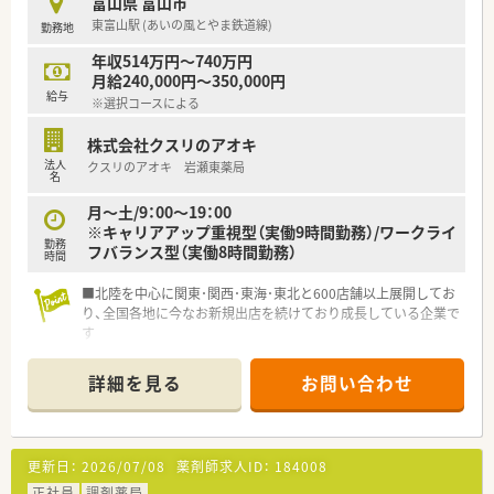
富山県 富山市
東富山駅 (あいの風とやま鉄道線)
勤務地
年収514万円～740万円
月給240,000円～350,000円
給与
※選択コースによる
株式会社クスリのアオキ
法人
クスリのアオキ 岩瀬東薬局
名
月～土/9：00〜19：00
※キャリアアップ重視型（実働9時間勤務）/ワークライ
勤務
フバランス型（実働8時間勤務）
時間
■北陸を中心に関東･関西･東海･東北と600店舗以上展開してお
り、全国各地に今なお新規出店を続けており成長している企業で
す
■ライフスタイルに合わせて働き方を選ぶ
≪年収600万(9時間勤務)or500万(8時間勤務)≫事が可能です
詳細を見る
お問い合わせ
です
■多様なキャリアパスがあり「DI業務･運営･採用・バイヤー・人材
教育」といった他の職種へのチャレンジも可能です
■調剤過誤率は、ひと月あたり「0.02%」程度と殆ど過誤が発生
更新日：
2026/07/08
薬剤師求人ID：
184008
しにくい環境なので安心して働く事が出来ます
■｢2年目で薬局長・4年目でエリアマネージャー(SV)」に昇格でき
正社員
調剤薬局