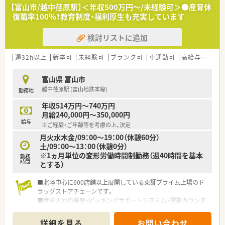
【富山市/越中荏原駅】＜年収500万円～/未経験可＞●産育休
復職率100％！教育制度・福利厚生も充実しています
検討リストに追加
週32h以上
新卒可
未経験可
ブランク可
車通勤可
高給与(600万円以上)
富山県 富山市
越中荏原駅 (富山地鉄本線)
勤務地
年収514万円～740万円
月給240,000円～350,000円
給与
※ご経験・ご年齢等を考慮の上、決定
月火水木金/09：00～19：00（休憩60分）
土/09：00～13：00（休憩0分）
※1ヵ月単位の変形労働時間制勤務（週40時間を基本
勤務
時間
とする）
■北陸中心に600店舗以上展開している東証プライム上場のド
ラッグストアチェーンです。
■音声入力の薬歴・ピッキングサポートシステム・投薬カウンタ
ーに薬歴閲覧用タブレット設置など最新の機械を導入されてい
ます。
詳細を見る
お問い合わせ