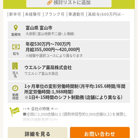
検討リストに追加
新卒可
未経験可
ブランク可
車通勤可
高給与(600万円以上)
寮・
富山県 富山市
大泉駅 (富山地鉄不二越・上滝線)
勤務地
年収530万円～700万円
月給355,000円～420,000円
給与
※経験や選択コースにより異なります
ウエルシア薬局株式会社
法人
ウエルシア富山大泉店
名
1ヶ月単位の変形労働時間制（月平均:165.6時間/年間
所定労働時間:1,988時間）
勤務
※1日4~15時間のシフト制勤務（店舗により異なる）
時間
・・＊ 会社の特徴 ＊・・
■全国に2,200店舗以上（調剤併設型約2,000店舗以上）を展開し
調剤店舗数業界TOP！
■店舗拡大に伴いキャリアアップできるポジションが多数あり！
頑張り次第で高給与も可能！
詳細を見る
お問い合わせ
■経験や勤務コースによりますが、経験の少ない方でも500万前