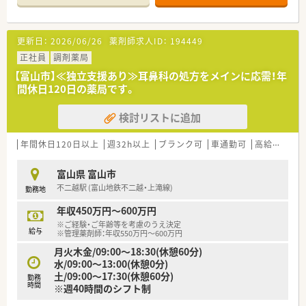
■1日30～40枚程度の処方箋を応需しており、比較的枚数も落ち
着いているためご自身のペースでお仕事が可能です！
更新日：
2026/06/26
薬剤師求人ID：
194449
≪ こんな会社です ≫
■新潟県に本社を置き、富山県・石川県・福井県で30店舗近く展
正社員
調剤薬局
開している調剤薬局グループです。調剤薬局に加え、グループ会
【富山市】≪独立支援あり≫耳鼻科の処方をメインに応需！年
社では介護保険施設や託児所など多岐にわたり事業展開してい
間休日120日の薬局です。
ます。
■代表は長く薬剤師として現場で活躍されていたため、店舗状況
検討リストに追加
をしっかり把握しており、スタッフが効率よく働けるよう、機械
化については積極的な投資しています。
インシデント・アクシデント管理システム
年間休日120日以上
週32h以上
ブランク可
車通勤可
高給与(600万円以上)
・バーコード監査・カメラ機能を使った過誤防止システムなどを
積極的に導入しています。
富山県 富山市
不二越駅 (富山地鉄不二越・上滝線)
勤務地
≪ 研修制度 ≫
■勤続年数別、階層別等、さまざまな研修制度が整っています。
年収450万円～600万円
※ご経験・ご年齢等を考慮のうえ決定
≪ 福利厚生について ≫
給与
※管理薬剤師：年収550万円～600万円
■年間休日121日（アニバーサリー休暇1日を含む※店舗による）
月火木金/09:00～18:30(休憩60分)
■有休休暇を使用し最大7連休可能（日曜含む）
水/09:00～13:00(休憩0分)
■奨学金制度あり
土/09:00～17:30(休憩60分)
勤務
■赴任補助制度あり（転勤による引越しに関して、引越し費用・敷
時間
※週40時間のシフト制
金・礼金を会社が補助）