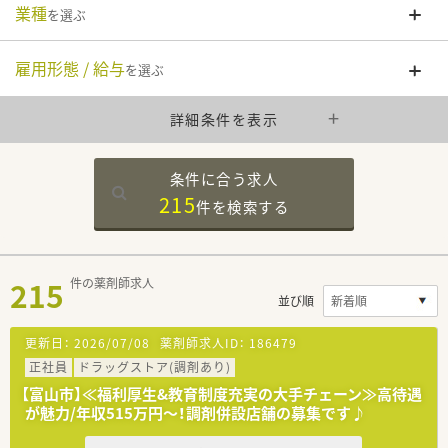
業種
を選ぶ
雇用形態 / 給与
を選ぶ
詳細条件を表示
条件に合う求人
215
件を
検索する
215
件の薬剤師求人
並び順
更新日：
2026/07/08
薬剤師求人ID：
186479
正社員
ドラッグストア(調剤あり)
【富山市】≪福利厚生&教育制度充実の大手チェーン≫高待遇
が魅力/年収515万円～！調剤併設店舗の募集です♪