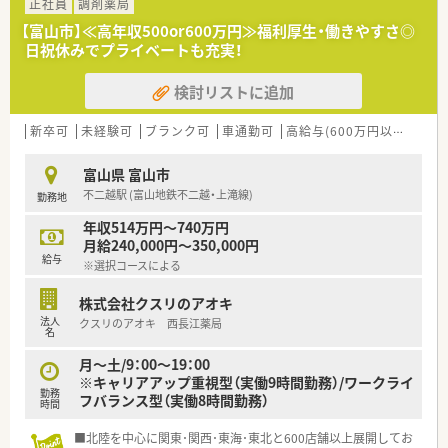
■｢2年目で薬局長・4年目でエリアマネージャー(SV)」に昇格でき
正社員
調剤薬局
るなど、成長中の企業だから昇格チャンスも多い企業です
【富山市】≪高年収500or600万円≫福利厚生・働きやすさ◎
■音声入力の薬歴･ピッキングサポートシステム･薬歴閲覧用の
日祝休みでプライベートも充実！
タブレット設置など、薬剤師が安心して働く事が出来る様に最新
の機械を導入されています
検討リストに追加
■有給取得率は全社員平均80％、年一回1週間程度の長期連休取
得できるリフレッシュ制度があります
新卒可
未経験可
ブランク可
車通勤可
高給与(600万円以上)
住宅
富山県 富山市
不二越駅 (富山地鉄不二越・上滝線)
勤務地
年収514万円～740万円
月給240,000円～350,000円
給与
※選択コースによる
株式会社クスリのアオキ
法人
クスリのアオキ 西長江薬局
名
月～土/9：00〜19：00
※キャリアアップ重視型（実働9時間勤務）/ワークライ
勤務
フバランス型（実働8時間勤務）
時間
■北陸を中心に関東･関西･東海･東北と600店舗以上展開してお