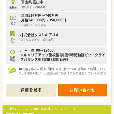
富山県 富山市
速星駅 (JR高山本線)
勤務地
年収514万円～740万円
月給240,000円～350,000円
給与
※選択コースによる
株式会社クスリのアオキ
法人
クスリのアオキ 婦中薬局
名
月～土/9：00〜19：00
※キャリアアップ重視型（実働9時間勤務）/ワークライ
勤務
フバランス型（実働8時間勤務）
時間
■北陸を中心に関東･関西･東海･東北と600店舗以上展開してお
り、全国各地に今なお新規出店を続けており成長している企業で
す
■ライフスタイルに合わせて働き方を選ぶ
≪年収600万(9時間勤務)or500万(8時間勤務)≫事が可能です
詳細を見る
お問い合わせ
です
■多様なキャリアパスがあり「DI業務･運営･採用・バイヤー・人材
教育」といった他の職種へのチャレンジも可能です
■調剤過誤率は、ひと月あたり「0.02%」程度と殆ど過誤が発生
更新日：
2026/07/08
薬剤師求人ID：
190684
しにくい環境なので安心して働く事が出来ます