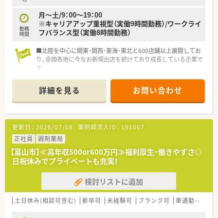
月～土/9：00〜19：00
※キャリアアップ重視型（実働9時間勤務）/ワークライ
勤務
フバランス型（実働8時間勤務）
時間
■北陸を中心に関東･関西･東海･東北と600店舗以上展開してお
り、全国各地に今なお新規出店を続けており成長している企業で
す
■ライフスタイルに合わせて働き方を選ぶ
≪年収600万(9時間勤務)or500万(8時間勤務)≫事が可能です
詳細を見る
お問い合わせ
です
■多様なキャリアパスがあり「DI業務･運営･採用・バイヤー・人材
教育」といった他の職種へのチャレンジも可能です
■調剤過誤率は、ひと月あたり「0.02%」程度と殆ど過誤が発生
更新日：
2026/07/08
薬剤師求人ID：
191067
しにくい環境なので安心して働く事が出来ます
■｢2年目で薬局長・4年目でエリアマネージャー(SV)」に昇格でき
正社員
調剤薬局
るなど、成長中の企業だから昇格チャンスも多い企業です
【富山市】≪高年収500or600万円≫福利厚生・働きやすさ◎
■音声入力の薬歴･ピッキングサポートシステム･薬歴閲覧用の
日祝休みでプライベートも充実！
タブレット設置など、薬剤師が安心して働く事が出来る様に最新
の機械を導入されています
検討リストに追加
■有給取得率は全社員平均80％、年一回1週間程度の長期連休取
得できるリフレッシュ制度があります
土日休み(相談可含む)
新卒可
未経験可
ブランク可
車通勤可
高給