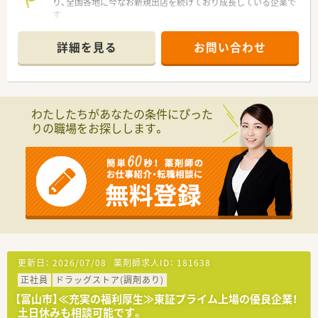
り、全国各地に今なお新規出店を続けており成長している企業で
す
■ライフスタイルに合わせて働き方を選ぶ
≪年収600万(9時間勤務)or500万(8時間勤務)≫事が可能です
詳細を見る
お問い合わせ
です
■多様なキャリアパスがあり「DI業務･運営･採用・バイヤー・人材
教育」といった他の職種へのチャレンジも可能です
■調剤過誤率は、ひと月あたり「0.02%」程度と殆ど過誤が発生
しにくい環境なので安心して働く事が出来ます
わたしたちがあなたの条件にぴった
■｢2年目で薬局長・4年目でエリアマネージャー(SV)」に昇格でき
りの職場をお探しします。
るなど、成長中の企業だから昇格チャンスも多い企業です
■音声入力の薬歴･ピッキングサポートシステム･薬歴閲覧用の
タブレット設置など、薬剤師が安心して働く事が出来る様に最新
の機械を導入されています
■有給取得率は全社員平均80％、年一回1週間程度の長期連休取
得できるリフレッシュ制度があります
更新日：
2026/07/08
薬剤師求人ID：
181638
正社員
ドラッグストア(調剤あり)
【富山市】≪充実の福利厚生≫東証プライム上場の優良企業！
土日休みも相談可能です。