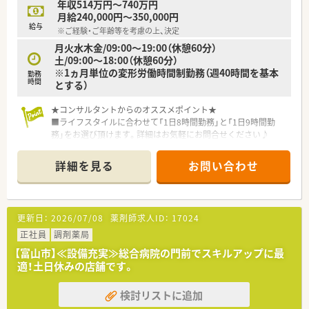
年収514万円～740万円
月給240,000円～350,000円
給与
※ご経験・ご年齢等を考慮の上、決定
月火水木金/09:00～19:00（休憩60分）
土/09:00～18:00（休憩60分）
※1ヵ月単位の変形労働時間制勤務（週40時間を基本
勤務
時間
とする）
★コンサルタントからのオススメポイント★
■ライフスタイルに合わせて「1日8時間勤務」と「1日9時間勤
務」をお選び頂けます。詳細はお気軽にお問合せください♪
■薬剤師としてのステップアップはもちろん、本社でのＤＩ業
務・人事・薬事研究・教育情報部など多彩なキャリアパスが用意さ
詳細を見る
お問い合わせ
れています。
＜職場環境について＞
■複数科目を応需しておりますので、キャリアアップにピッタ
更新日：
2026/07/08
薬剤師求人ID：
17024
リ！
■コンビニも近く便利です♪
正社員
調剤薬局
■最新の機械を導入することで、業務の効率化・安全性を確保す
【富山市】≪設備充実≫総合病院の門前でスキルアップに最
る取り組みを積極的にされております。
適！土日休みの店舗です。
■医療事務スタッフも常駐しており、調剤・一類販売以外でのレ
ジ打ち等はございません。
検討リストに追加