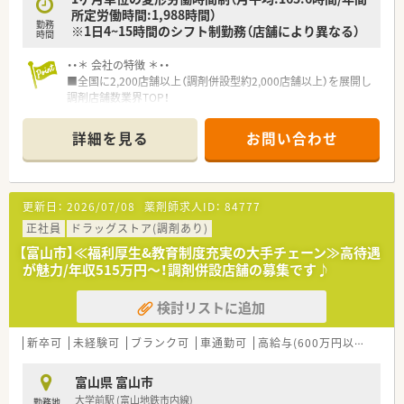
所定労働時間:1,988時間）
勤務
※1日4~15時間のシフト制勤務（店舗により異なる）
時間
・・＊ 会社の特徴 ＊・・
■全国に2,200店舗以上（調剤併設型約2,000店舗以上）を展開し
調剤店舗数業界TOP！
■店舗拡大に伴いキャリアアップできるポジションが多数あり！
頑張り次第で高給与も可能！
詳細を見る
お問い合わせ
■経験や勤務コースによりますが、経験の少ない方でも500万前
半スタートと業界TOP水準！
■職種や職域に合わせ、豊富な社内研修や外部組織と連携した研
修を用意されています
更新日：
2026/07/08
薬剤師求人ID：
84777
■薬剤師が中心の会社だからこそ活躍できるキャリアパスが多
種多様に用意されています。
正社員
ドラッグストア(調剤あり)
■店舗拡大に伴い、エリアマネジャーや営業部長等のマネジメン
【富山市】≪福利厚生&教育制度充実の大手チェーン≫高待遇
トのポジションも増えます。
が魅力/年収515万円～！調剤併設店舗の募集です♪
■在宅や教育等の専門性を活かせるスペシャリストを目指すこ
とも可能です。
検討リストに追加
■その他にも、管理部門や商品部門等の本社スタッフなど活動領
域は多種多様です。
■在宅実施店舗は年々増加しており、在宅医療へもしっかりと関
新卒可
未経験可
ブランク可
車通勤可
高給与(600万円以上)
寮・
わる事ができます。
■育児休暇は3歳まで取得が可能で、時短制度は小学5年生まで
富山県 富山市
時短勤務ができるよう変更予定です。
大学前駅 (富山地鉄市内線)
勤務地