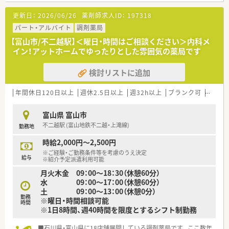
ている理由の1つです。
■睡眠外来に対応されているクリニックの門前薬局です。
更新日：
2026/06/26
薬剤師求人ID：
197318
■投薬カウンターもプライバシーが確保されています。
★安心して働ける環境と福利厚生制度
パート・アルバイト
調剤薬局
年間休日が「126日相当時間」と業界トップクラスのさくら薬局
【富山市/不二越駅】＜曜日・時間はご相談ください＞内科メ
では産休・育休の希望取得率も100％！長く働き続けるための環
イン！アットホームでゆったりとした雰囲気の薬局です
境づくりを考え、ライフステージに応じた福利厚生をご用意して
います。
検討リストに追加
また、患者さまへの想いをカタチにする「リトルチャレンジ制
度」では「現場主義」を念頭に、
地域・店舗ごとに異なる患者さまのニーズやスタッフの思いを実
年間休日120日以上
週休2.5日以上
週32h以上
ブランク可
Ｗワー
現する取り組みも行っています。
入社後もひとりひとりの薬剤師像に近しい多彩なキャリアステ
富山県 富山市
ップをご用意しております。
不二越駅 (富山地鉄不二越・上滝線)
勤務地
こうした働きやすい環境づくりに力を入れている『さくら薬局グ
ループ』でご活躍されてみませんか？
時給2,000円～2,500円
※ご経験・ご勤務条件等を考慮のうえ決定
給与
※紹介予定派遣利用可能
月火木金 09：00～18：30（休憩60分）
水 09：00～17：00（休憩60分）
土 09：00～13：00（休憩0分）
勤務
※曜日・時間相談可能
時間
※1日8時間、週40時間を限度とするシフト制勤務
■石川県・富山県に18店舗展開している調剤薬局です。ここ数年