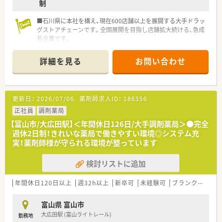
制
■石川県に本社を構え、現在600店舗以上を展開する大手ドラッ
グストアチェーンです。全国展開を目指し店舗拡大続ける、急成
長企業です。
■医療事務スタッフが常駐しており、システム化を図ることで、
薬剤師業務に集中できる環境が整っています。
詳細を見る
お問い合わせ
■あいの風とやま鉄道「東富山駅」より車で5分！
■キャリアアップを目指される薬剤師様に関しては非常にチャ
ンスの多い会社様となります。また店舗だけでなく、本社にてＤ
Ｉ業務・人事に関わる業務・薬事研究・教育情報部など、様々なキ
更新日：
2026/07/06
薬剤師求人ID：
186356
ャリアパスも用意されております。
■研修・教育制度が整っています。OTC未経験の方にはしっかり
正社員
調剤薬局
とした研修がございますので、安心してスタートしていただけま
【富山市/大広田駅】＜年間休日126日/大手調剤薬局＞●完全
す。その他、薬剤師研修会や自己啓発支援制度など、教育制度も
週休2日制！きれいな薬局で働きやすい環境◎システム充
充実しております。
実！薬剤師様が守られる環境が整っています
検討リストに追加
年間休日120日以上
週32h以上
新卒可
未経験可
ブランク可
Ｗ
富山県 富山市
大広田駅 (富山ライトレール)
勤務地