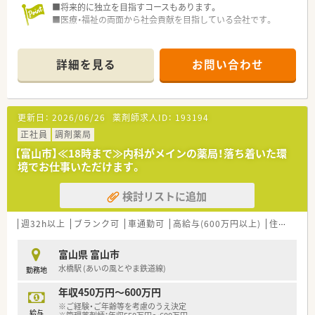
■将来的に独立を目指すコースもあります。
■医療・福祉の両面から社会貢献を目指している会社です。
詳細を見る
お問い合わせ
更新日：
2026/06/26
薬剤師求人ID：
193194
正社員
調剤薬局
【富山市】≪18時まで≫内科がメインの薬局！落ち着いた環
境でお仕事いただけます。
検討リストに追加
週32h以上
ブランク可
車通勤可
高給与(600万円以上)
住宅補助(手当)あり
富山県 富山市
水橋駅 (あいの風とやま鉄道線)
勤務地
年収450万円～600万円
※ご経験・ご年齢等を考慮のうえ決定
給与