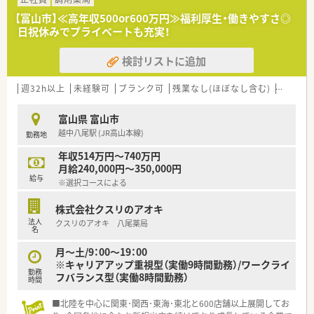
るなど、成長中の企業だから昇格チャンスも多い企業です
【富山市】≪高年収500or600万円≫福利厚生・働きやすさ◎
■音声入力の薬歴･ピッキングサポートシステム･薬歴閲覧用の
日祝休みでプライベートも充実！
タブレット設置など、薬剤師が安心して働く事が出来る様に最新
の機械を導入されています
検討リストに追加
■有給取得率は全社員平均80％、年一回1週間程度の長期連休取
得できるリフレッシュ制度があります
週32h以上
未経験可
ブランク可
残業なし(ほぼなし含む)
車通勤
富山県 富山市
越中八尾駅 (JR高山本線)
勤務地
年収514万円～740万円
月給240,000円～350,000円
給与
※選択コースによる
株式会社クスリのアオキ
法人
クスリのアオキ 八尾薬局
名
月～土/9：00〜19：00
※キャリアアップ重視型（実働9時間勤務）/ワークライ
勤務
フバランス型（実働8時間勤務）
時間
■北陸を中心に関東･関西･東海･東北と600店舗以上展開してお