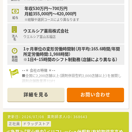
■年間休日が120日とワークライフバランスが整っています
■日用品から常備薬まで、従業員割引制度など嬉しいメリットも
年収530万円～700万円
たくさんあります！
月給355,000円～420,000円
給与
※経験や選択コースにより異なります
ウエルシア薬局株式会社
法人
ウエルシア富山五福店
名
1ヶ月単位の変形労働時間制（月平均:165.6時間/年間
所定労働時間:1,988時間）
勤務
※1日4~15時間のシフト制勤務（店舗により異なる）
時間
・・＊ 会社の特徴 ＊・・
■全国に2,200店舗以上（調剤併設型約2,000店舗以上）を展開し
調剤店舗数業界TOP！
■店舗拡大に伴いキャリアアップできるポジションが多数あり！
頑張り次第で高給与も可能！
詳細を見る
お問い合わせ
■経験や勤務コースによりますが、経験の少ない方でも500万前
半スタートと業界TOP水準！
■職種や職域に合わせ、豊富な社内研修や外部組織と連携した研
修を用意されています
更新日：
2026/07/08
薬剤師求人ID：
368643
■薬剤師が中心の会社だからこそ活躍できるキャリアパスが多
種多様に用意されています。
正社員
ドラッグストア
■店舗拡大に伴い、エリアマネジャーや営業部長等のマネジメン
≪急募≫【富山県内】＜リフレッシュ休暇有/有給取得率高め