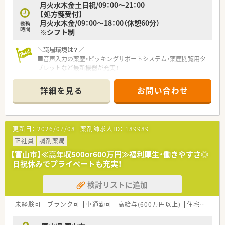
月火水木金土日祝/09：00～21：00
【処方箋受付】
月火水木金/09：00～18：00（休憩60分）
勤務
時間
※シフト制
＼職場環境は？／
■音声入力の薬歴・ピッキングサポートシステム・薬歴閲覧用タ
ブレットなど最新機器が充実！
■医療事務スタッフも常駐している為、薬剤師業務に注力できる
環境が整っております。
詳細を見る
お問い合わせ
★コンサルタントからのオススメポイント★
■キャリアアップを目指される方にオススメ！2年目で薬局長・4
年目でエリアマネージャーに昇格できるなど多数のチャンスが
更新日：
2026/07/08
薬剤師求人ID：
189989
ございます。また本社にてＤＩ業務・人事・薬事研究・教育情報部
など様々なステップアップが可能です。
正社員
調剤薬局
■座り投薬により、患者様とじっくりお話しすることができま
【富山市】≪高年収500or600万円≫福利厚生・働きやすさ◎
す。
日祝休みでプライベートも充実！
検討リストに追加
未経験可
ブランク可
車通勤可
高給与(600万円以上)
住宅補助(手当)あり