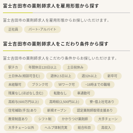
■ライフイベントの際にも企業側がしっかりとしたサポート体
富士吉田市の薬剤師求人を雇用形態から探す
制を取って欲しいという方
■薬剤師としてスキル面でも人間的にも成長していきたいとい
う方
富士吉田市の薬剤師求人を雇用形態からお探しいただけます。
■幅広い世代の方がお勤めしており、共に高めあっており雰囲気
正社員
パート・アルバイト
はどちらの店舗も◎
雰囲気重視で選びたい方にピッタリの求人です。
富士吉田市の薬剤師求人をこだわり条件から探す
富士吉田市の薬剤師求人をこだわり条件からお探しいただけます。
駅チカ
年間休日120日以上
土日祝休み
土日休み(相談可含む)
週休2.5日以上
週32h以上
新卒可
未経験可
ブランク可
Ｗワーク可
~18時までの職場
残業なし(ほぼなし含む)
転勤なし
車通勤可
高給与(600万円以上)
高時給(2,500円以上)
寮・借上社宅あり
住宅補助(手当)あり
新規オープン
認定薬剤師取得支援あり
教育制度あり
シフト制
かかりつけ薬剤師
大手チェーン
大手チェーン以外
ヘルプ体制充実
総合科目
高収入