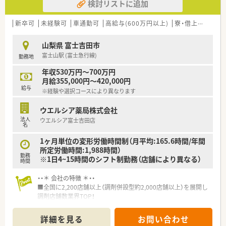
検討リストに追加
新卒可
未経験可
車通勤可
高給与(600万円以上)
寮・借上社宅あり
山梨県 富士吉田市
富士山駅 (富士急行線)
勤務地
年収530万円～700万円
月給355,000円～420,000円
給与
※経験や選択コースにより異なります
ウエルシア薬局株式会社
法人
ウエルシア富士吉田店
名
1ヶ月単位の変形労働時間制（月平均:165.6時間/年間
所定労働時間:1,988時間）
勤務
※1日4~15時間のシフト制勤務（店舗により異なる）
時間
・・＊ 会社の特徴 ＊・・
■全国に2,200店舗以上（調剤併設型約2,000店舗以上）を展開し
調剤店舗数業界TOP！
■店舗拡大に伴いキャリアアップできるポジションが多数あり！
頑張り次第で高給与も可能！
詳細を見る
お問い合わせ
■経験や勤務コースによりますが、経験の少ない方でも500万前