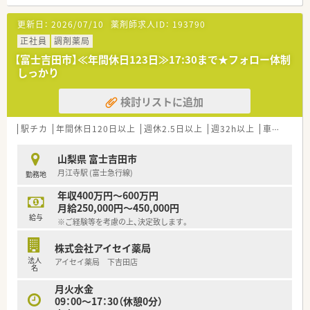
■職種や職域に合わせ、豊富な社内研修や外部組織と連携した研
修を用意されています
更新日：
2026/07/10
薬剤師求人ID：
193790
■薬剤師が中心の会社だからこそ活躍できるキャリアパスが多
種多様に用意されています。
正社員
調剤薬局
■店舗拡大に伴い、エリアマネジャーや営業部長等のマネジメン
【富士吉田市】≪年間休日123日≫17:30まで★フォロー体制
トのポジションも増えます。
しっかり
■在宅や教育等の専門性を活かせるスペシャリストを目指すこ
とも可能です。
検討リストに追加
■その他にも、管理部門や商品部門等の本社スタッフなど活動領
域は多種多様です。
■在宅実施店舗は年々増加しており、在宅医療へもしっかりと関
駅チカ
年間休日120日以上
週休2.5日以上
週32h以上
車通勤可
わる事ができます。
■育児休暇は3歳まで取得が可能で、時短制度は小学5年生まで
山梨県 富士吉田市
時短勤務ができるよう変更予定です。
月江寺駅 (富士急行線)
勤務地
■年間休日が120日とワークライフバランスが整っています
■日用品から常備薬まで、従業員割引制度など嬉しいメリットも
年収400万円～600万円
たくさんあります！
月給250,000円～450,000円
給与
※ご経験等を考慮の上、決定致します。
株式会社アイセイ薬局
法人
アイセイ薬局 下吉田店
名
月火水金
09：00～17：30（休憩0分）