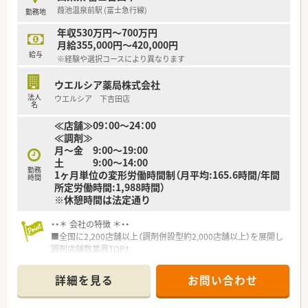
■年間休日が120日とワークライフバランスが整っています
葭池温泉前駅 (富士急行線)
勤務地
■日用品から常備薬まで、従業員割引制度など嬉しいメリットも
たくさんあります！
年収530万円～700万円
月給355,000円～420,000円
給与
※経験や選択コースにより異なります
ウエルシア薬局株式会社
法人
ウエルシア 下吉田店
名
≪店舗≫09：00～24：00
≪調剤≫
月～金 9:00～19:00
土 9:00～14:00
勤務
1ヶ月単位の変形労働時間制（月平均:165.6時間/年間
時間
所定労働時間:1,988時間）
※休憩時間は法定通り
・・＊ 会社の特徴 ＊・・
■全国に2,200店舗以上（調剤併設型約2,000店舗以上）を展開し
調剤店舗数業界TOP！
■店舗拡大に伴いキャリアアップできるポジションが多数あり！
頑張り次第で高給与も可能！
詳細を見る
お問い合わせ
■経験や勤務コースによりますが、経験の少ない方でも500万前
半スタートと業界TOP水準！