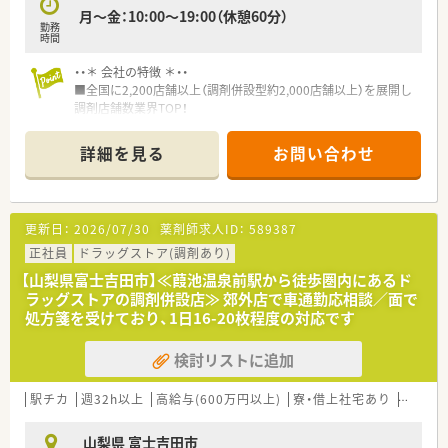
月～金：10:00～19:00（休憩60分）
勤務
時間
・・＊ 会社の特徴 ＊・・
■全国に2,200店舗以上（調剤併設型約2,000店舗以上）を展開し
調剤店舗数業界TOP！
■店舗拡大に伴いキャリアアップできるポジションが多数あり！
頑張り次第で高給与も可能！
詳細を見る
お問い合わせ
■経験や勤務コースによりますが、経験の少ない方でも500万前
半スタートと業界TOP水準！
■職種や職域に合わせ、豊富な社内研修や外部組織と連携した研
修を用意されています
更新日：
2026/07/30
薬剤師求人ID：
589387
■薬剤師が中心の会社だからこそ活躍できるキャリアパスが多
種多様に用意されています。
正社員
ドラッグストア(調剤あり)
■店舗拡大に伴い、エリアマネジャーや営業部長等のマネジメン
【山梨県富士吉田市】≪葭池温泉前駅から徒歩圏内にあるド
トのポジションも増えます。
ラッグストアの調剤併設店≫ 郊外店で車通勤応相談／面で
■在宅や教育等の専門性を活かせるスペシャリストを目指すこ
処方箋を受けており、1日16-20枚程度の対応です
とも可能です。
■その他にも、管理部門や商品部門等の本社スタッフなど活動領
検討リストに追加
域は多種多様です。
■在宅実施店舗は年々増加しており、在宅医療へもしっかりと関
わる事ができます。
駅チカ
週32h以上
高給与(600万円以上)
寮・借上社宅あり
住宅補
■育児休暇は3歳まで取得が可能で、時短制度は小学5年生まで
時短勤務ができるよう変更予定です。
山梨県 富士吉田市