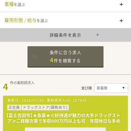
業種
を選ぶ
雇用形態 / 給与
を選ぶ
詳細条件を表示
条件に合う求人
4
件を
検索する
4
件の薬剤師求人
並び順
更新日：
2026/07/30
薬剤師求人ID：
207694
正社員
ドラッグストア(調剤あり)
【富士吉田市】★急募★≪好待遇が魅力の大手ドラッグスト
ア≫ご経験次第で年収600万円以上も可 年間休日も多め