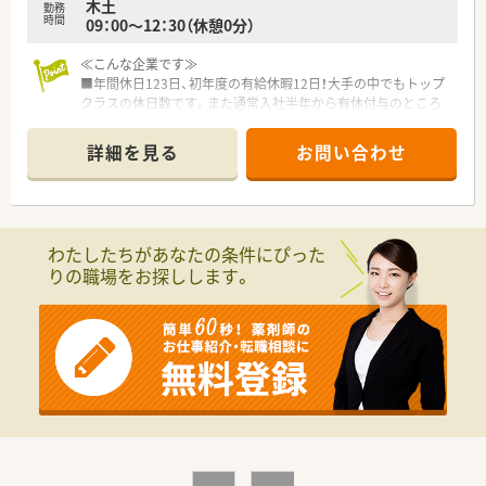
木土
勤務
時間
09：00～12：30（休憩0分）
≪こんな企業です≫
■年間休日123日、初年度の有給休暇12日！大手の中でもトップ
クラスの休日数です。また通常入社半年から有休付与のところ
入社3ヶ月から有休が使えますので、急なご予定や病欠でも安心
です。
詳細を見る
お問い合わせ
■有休消化率92％と高く、みんなで助け合い取得するという社
風が恒常化しています！
■育休はお子様が3歳になる迄、時短制度はお子様が小学生にな
るまで取得を延長する事が可能です。
■財形貯蓄、インフルエンザ補助制度、確定拠出年金など様々制
わたしたちがあなたの条件にぴった
度があります。将来に向け安心して就業できます。
りの職場をお探しします。
■医療モールを中心として、病院門前・クリニック門前など様々
なタイプの店舗があります
■1つの会社にいながら、色んな店舗を経験することが出来ま
す！
■ノルマなども無くノビノビと成長する環境を意識している為、
非常に働きやすい社風です。
■毎年新卒を採用している企業のため未経験者へのフォロー体
制はバッチリ◎
■本部での教育研修や店舗での勉強会、ＷＥＢラーニングなど充
実です
■自動監査システムや自動混注器などの最新技術を店舗へ順次