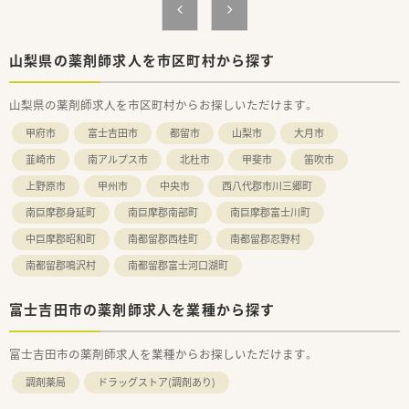
導入しています。薬剤師様が本当に働きやすい職場を常に追求
しています。
≪研修内容≫
山梨県の薬剤師求人を市区町村から探す
■経験や資格によってランク分けされており、ランクに応じて必
要な各種研修を受講できます。
山梨県の薬剤師求人を市区町村からお探しいただけます。
■ランクが上がれば給与にも反映されるためモチベーションに
繋がる方が多くいらっしゃいます。
甲府市
富士吉田市
都留市
山梨市
大月市
■在宅研修、疾患別研修、漢方基礎研修、店長研修（人材育成研
修、評価者研修）、月例勉強会、ロジカルシンキング研修、プレゼ
韮崎市
南アルプス市
北杜市
甲斐市
笛吹市
ンテーション研修、研修認定薬剤師取得へのe-ラーニングなど数
上野原市
甲州市
中央市
西八代郡市川三郷町
えだすとキリがないぐらい多種多様の研修がございます。
南巨摩郡身延町
南巨摩郡南部町
南巨摩郡富士川町
≪薬局について≫
20代中心のスタッフでコミュニケーションを取りやすく、風通
中巨摩郡昭和町
南都留郡西桂町
南都留郡忍野村
しの良い職場となっております。
南都留郡鳴沢村
南都留郡富士河口湖町
施設の処方も受けており、お薬の仕分け等の多様な経験が出来る
薬局です。
また、東北以外にも幅広く全国に160店舗以上の薬局を展開して
富士吉田市の薬剤師求人を業種から探す
いる企業です。
充実した研修制度や実力に応じたキャリアパスを用意するなど、
人材育成に非常に力を入れていらっしゃいます。
富士吉田市の薬剤師求人を業種からお探しいただけます。
調剤薬局
ドラッグストア(調剤あり)
≪こんな方にオススメ≫
■お仕事とプライベートを両方充実して働きたい方