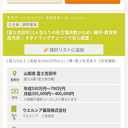
半スタートと業界TOP水準！
■職種や職域に合わせ、豊富な社内研修や外部組織と連携した研
修を用意されています
更新日：
2026/07/30
薬剤師求人ID：
610194
■薬剤師が中心の会社だからこそ活躍できるキャリアパスが多
種多様に用意されています。
正社員
調剤薬局
■店舗拡大に伴い、エリアマネジャーや営業部長等のマネジメン
【富士吉田市】1人当たりの処方箋枚数少なめ！ 機材・教育制
トのポジションも増えます。
度充実◎ 大手ドラッグチェーンで安心就業♪
■在宅や教育等の専門性を活かせるスペシャリストを目指すこ
とも可能です。
検討リストに追加
■その他にも、管理部門や商品部門等の本社スタッフなど活動領
域は多種多様です。
■在宅実施店舗は年々増加しており、在宅医療へもしっかりと関
週32h以上
高給与(600万円以上)
寮・借上社宅あり
住宅補助(手当)あり
わる事ができます。
■育児休暇は3歳まで取得が可能で、時短制度は小学5年生まで
山梨県 富士吉田市
時短勤務ができるよう変更予定です。
富士山駅 (富士急行線)
勤務地
■年間休日が120日とワークライフバランスが整っています
■日用品から常備薬まで、従業員割引制度など嬉しいメリットも
年収530万円～700万円
たくさんあります！
月給355,000円～400,000円
給与
※経験や選択コースにより異なります
ウエルシア薬局株式会社
法人
ウエルシア 上吉田店
名