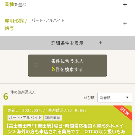
業種
を選ぶ
雇用形態 /
パート・アルバイト
給与
詳細条件を表示
条件に合う求人
6
件を
検索する
6
件の薬剤師求人
並び順
更新日：
2026/08/07
薬剤師求人ID：
96687
パート・アルバイト
調剤薬局
【富士吉田市/下吉田駅】曜日・時間帯応相談≪整形外科メイ
ン≫海外の方も来店される薬局です／OTCの取り扱いもあ