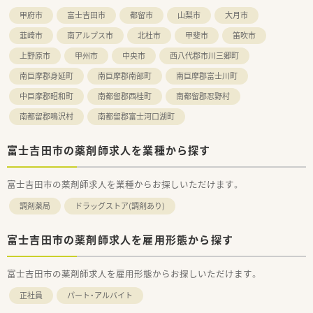
甲府市
富士吉田市
都留市
山梨市
大月市
韮崎市
南アルプス市
北杜市
甲斐市
笛吹市
上野原市
甲州市
中央市
西八代郡市川三郷町
南巨摩郡身延町
南巨摩郡南部町
南巨摩郡富士川町
中巨摩郡昭和町
南都留郡西桂町
南都留郡忍野村
南都留郡鳴沢村
南都留郡富士河口湖町
富士吉田市の薬剤師求人を業種から探す
富士吉田市の薬剤師求人を業種からお探しいただけます。
調剤薬局
ドラッグストア(調剤あり)
富士吉田市の薬剤師求人を雇用形態から探す
富士吉田市の薬剤師求人を雇用形態からお探しいただけます。
正社員
パート・アルバイト