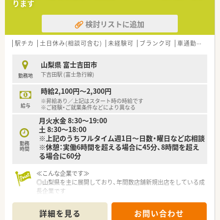
ります
検討リストに追加
駅チカ
土日休み(相談可含む)
未経験可
ブランク可
車通勤可
認
山梨県 富士吉田市
下吉田駅 (富士急行線)
勤務地
時給2,100円～2,300円
※昇給あり／上記はスタート時の時給です
給与
※ご経験・ご就業条件などにより異なる
月火水金 8:30～19:00
土 8:30～18:00
※上記のうちフルタイム週1日～日数・曜日など応相談
勤務
※休憩：実働6時間を超える場合に45分、8時間を超え
時間
る場合に60分
≪こんな企業です≫
◎山梨県を主に展開しており、年間数店舗新規出店をしている成
長企業です
◎処方箋調剤だけではなく、医療・介護にも力を入れた事業展開
をします
詳細を見る
お問い合わせ
◎一人ひとりに合わせたキャリアプランが用意され、責任のある