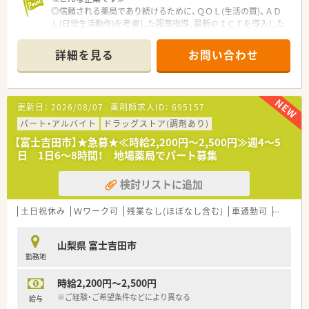
◎信頼される薬局であり続けるために、ＱＯＬ(生活の質)、ＡＤ
Ｌ(日常生活動作)を考慮した服薬指導、最新のＩＣＴを導入した
薬歴管理を行っています
◎社外から講師を招き、地域の皆様へ予防医療の講座を実施。地
詳細を見る
お問い合わせ
域と人を結びつける活動をしています
◎疾患別・リスクマネジメント・在宅 など多岐にわたる研修を用
意しています
更新日：
2026/08/07
薬剤師求人ID：
695157
パート・アルバイト
ドラッグストア(調剤あり)
【富士吉田市】★急募★≪時給2,200円～2,500円≫週4～5
日 1日6～8時間！ 地場薬局でパート募集
検討リストに追加
土日祝休み
Ｗワーク可
残業なし(ほぼなし含む)
車通勤可
高時給(2
山梨県 富士吉田市
勤務地
時給2,200円～2,500円
※ご経験・ご希望条件などにより異なる
給与