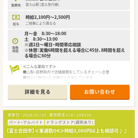
富士山駅 (富士急行線)
勤務地
時給2,100円～2,500円
ご経験により異なる
給与
月～金 8:30～18:00
土 8:30～13:00
※週2日～曜日・時間帯応相談
勤務
※休憩：実働6時間を超える場合に45分、8時間を超え
時間
る場合に60分
≪こんな薬局です≫
■山梨・長野県内で店舗展開をしているチェーン企業
■地元に根付いた店舗づくりをしています
■こちらの店舗は2025年に開局した薬局
■小児科門前にあり、メインは小児科ですが市立病院や近隣のク
詳細を見る
お問い合わせ
リニックからの処方箋にも対応しています
■ドライブスルーを併設しており、感染に配慮した作りになって
います
更新日：
2026/07/10
薬剤師求人ID：
208330
パート・アルバイト
ドラッグストア(調剤あり)
【富士吉田市】≪車通勤OK≫時給3,000円以上も相談可♪♪