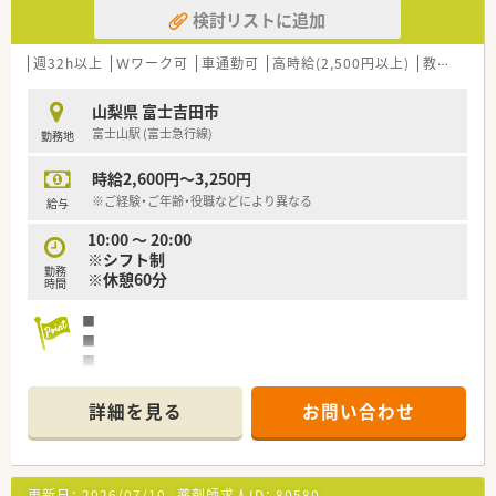
検討リストに追加
週32h以上
Ｗワーク可
車通勤可
高時給(2,500円以上)
教育制度あり
山梨県 富士吉田市
富士山駅 (富士急行線)
勤務地
時給2,600円～3,250円
※ご経験・ご年齢・役職などにより異なる
給与
10:00 ～ 20:00
※シフト制
勤務
※休憩60分
時間
■
■
■
■
詳細を見る
お問い合わせ
更新日：
2026/07/10
薬剤師求人ID：
80580