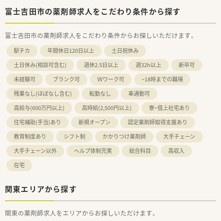
富士吉田市の薬剤師求人をこだわり条件から探す
富士吉田市の薬剤師求人をこだわり条件からお探しいただけます。
駅チカ
年間休日120日以上
土日祝休み
土日休み(相談可含む)
週休2.5日以上
週32h以上
新卒可
未経験可
ブランク可
Ｗワーク可
~18時までの職場
残業なし(ほぼなし含む)
転勤なし
車通勤可
高給与(600万円以上)
高時給(2,500円以上)
寮・借上社宅あり
住宅補助(手当)あり
新規オープン
認定薬剤師取得支援あり
教育制度あり
シフト制
かかりつけ薬剤師
大手チェーン
大手チェーン以外
ヘルプ体制充実
総合科目
高収入
在宅
関東エリアから探す
関東の薬剤師求人をエリアからお探しいただけます。