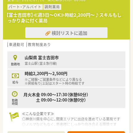
パート・アルバイト
調剤薬局
【富士吉田市】≪週3日～OK≫時給2,200円～♪スキルもし
っかり身に付く薬局
検討リストに追加
車通勤可
教育制度あり
山梨県 富士吉田市
富士山駅 (富士急行線)
勤務地
時給2,200円～2,500円
※ご経験・ご就業条件などにより異なる
給与
※昇給有り/上記はスタート時の時給です
月火木金 09:00～17:30（休憩60分）
土 09:00～12:00（休憩0分）
勤務
時間
≪こんな企業です≫
◎神奈川県を中心に、関東エリアに出店を進めている薬局です
◎ノルマなどもなく、患者様にしっかり向き合える環境です
◎地域の方との繋がりを重視し、店舗異動はほぼありません。