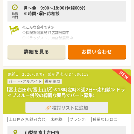
月～金 9:00～18:00（休憩60分）
※時間・曜日応相談
勤務
時間
≪こんな会社です≫
◇保険調剤薬局17店舗展開中
◇ドラッグストア38店舗展開中
◇赤ちゃんからお年寄りの方まで明るく元気になれる地域密着
型の店舗を目指している
詳細を見る
お問い合わせ
更新日：
2026/08/07
薬剤師求人ID：
686119
パート・アルバイト
調剤薬局
【富士吉田市/富士山駅】≪18時定時×週2日～応相談≫ ドラ
イブスルー併設の綺麗な薬局でパート募集！
検討リストに追加
土日休み(相談可含む)
未経験可
ブランク可
残業なし(ほぼなし含む)
山梨県 富士吉田市