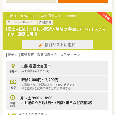
仕事を任せてもらえる会社です
≪こんな薬局です≫
更新日：
2026/08/07
薬剤師求人ID：
328989
■下吉田駅から徒歩6分の立地にある薬局です
■整形外科クリニックが門前にあり、メインは整形外科です
パート・アルバイト
調剤薬局
■他には市立病院や赤十字病院などの処方箋にも対応していま
【富士吉田市】＜嬉しい駅近＞地域の皆様にアドバイス♪マ
す
イカー通勤も可能
■近隣にドラッグストアが無いため、OTCの扱いも多くあります
検討リストに追加
駅チカ
車通勤可
教育制度あり
大手チェーン
山梨県 富士吉田市
富士山駅 (富士急行線)
勤務地
時給2,000円～2,200円
※昇給あり／上記はスタート時の時給です
給与
※ご経験・ご就業条件などにより異なる
月～土 9:00～18:00
※上記のうち週3日～（日数・曜日など応相談）
勤務
時間
≪こんな企業です≫