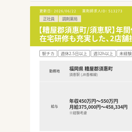
■木曜日は門前のクリニックが
■事務の方はピッキングも手伝
更新日：
2026/06/22
薬剤師求人ID：
513273
正社員
調剤薬局
【糟屋郡須惠町/須恵駅】年間
在宅研修も充実した、2店舗
駅チカ
週休2.5日以上
週32h以上
未経験
福岡県 糟屋郡須惠町
勤務地
須恵駅 (JR香椎線)
年収450万円～550万円
月給375,000円～458,334円
給与
※経験考慮