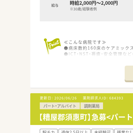
時給2,000円～2,000円
給与
※30歳/経験者例
≪こんな病院です≫
●病床数約160床のケアミック
●ICT・NST・褥瘡・安全管
●子育て応援支援事業所の認定
●お子様が満4歳になった後も
●働きながら育児も頑張るママ
≪こんな薬剤部です≫
■勤続年数の長い方が多く、ベ
■薬剤師は40～60代と幅広く
■産育休の取得実績も多く、お
更新日：
2026/06/26
薬剤師求人ID：
684393
パート・アルバイト
調剤薬局
【糟屋郡須惠町】急募<パート
駅チカ
週休2.5日以上
未経験可
残業なし