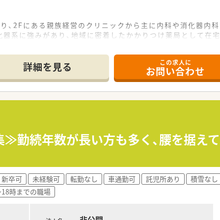
り、2Fにある親族経営のクリニックから主に内科や消化器内科
化器系に強みがあり、地域に密着したかかりつけ薬局として在宅
休診のため店舗もお休みとなっており、生活のリズムを一定に保
この求人に
て】
詳細を見る
お問い合わせ
強化を見据えた増員募集で、糟屋郡の店舗と福岡市南区の本店
が、未経験の方でもこれから一緒に法人の未来を担っていただ
子様と連携し、周囲と協力しながら柔軟に動いていただける協
おり、代表の息子様が薬剤師として現場を統括しているため現場
集≫勤続年数が長い方も多く、腰を据え
地域医療への貢献に積極的で、会費の会社負担や自由な研修参加
が多数活躍しているほか、社員の働きやすさを第一に考えた休暇
新卒可
未経験可
転勤なし
車通勤可
託児所あり
積雪なし
ら、経験者のMAX550万円までご提示が可能で、これまでのご
~18時までの職場
り、月額5,000円の手当支給に加えて更新費用も会社が負担
されており、日々の頑張りが着実に収入アップへつながるため、
非公開