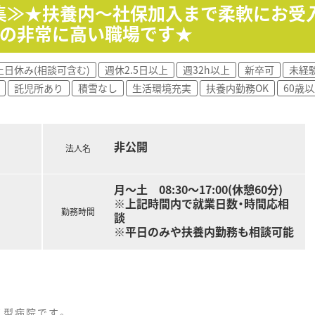
ケーションが活発で、職員旅行には多くの方が参加し親睦を深め
募集≫★扶養内～社保加入まで柔軟にお受
薬剤師が中心となって活躍しており、落ち着いた和やかな雰囲気
率の非常に高い職場です★
得できるため、ワークライフバランスを重視して働きたい方にお
土日休み(相談可含む)
週休2.5日以上
週32h以上
新卒可
未経
ているため、育児と薬剤師としてのキャリアの両立を目指す方に
託児所あり
積雪なし
生活環境充実
扶養内勤務OK
60歳
で、安心して長く薬剤師としてのキャリアを継続していきたい方
非公開
法人名
月～土 08:30～17:00(休憩60分)
※上記時間内で就業日数・時間応相
勤務時間
談
※平日のみや扶養内勤務も相談可能
ス型病院です。