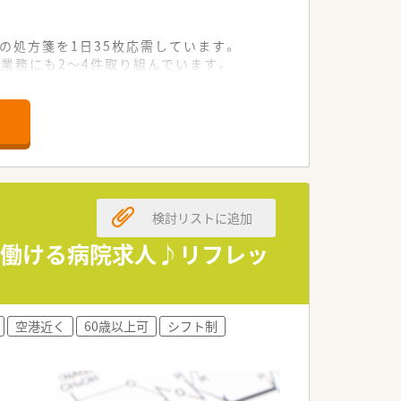
の処方箋を1日35枚応需しています。
業務にも2～4件取り組んでいます。
ちながら無理なく勤務できる環境です。
を掛け持ちいただける方を求めています。
ける前向きな意欲のある方を大歓迎しま
調性のある薬剤師の方を募集しています。
検討リストに追加
の意見が通りやすい風通しの良さです。
て働ける病院求人♪リフレッ
など、自己研鑽を促す文化があります。
制度の構築に力を入れている法人です。
空港近く
60歳以上可
シフト制
実績を正当に評価させていただきます。
するなど、手厚い教育補助が魅力です。
高いモチベーションを維持できます。