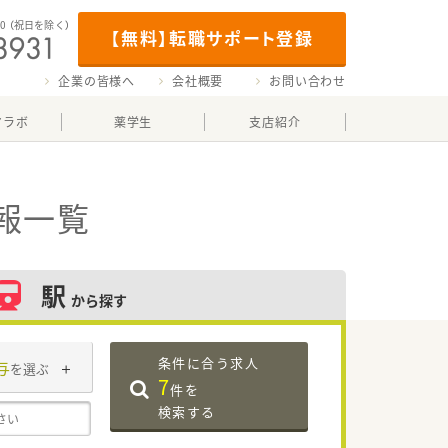
00
（祝日を除く）
【無料】転職サポート登録
企業の皆様へ
会社概要
お問い合わせ
マラボ
薬学生
支店紹介
報一覧
駅
から探す
条件に合う求人
与
を選ぶ
7
件を
検索する