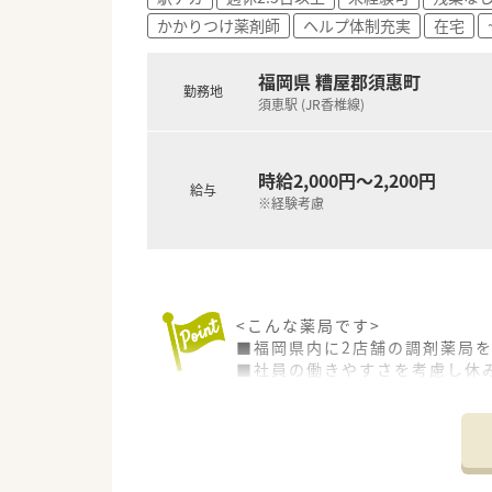
かかりつけ薬剤師
ヘルプ体制充実
在宅
福岡県 糟屋郡須惠町
勤務地
須恵駅 (JR香椎線)
時給2,000円～2,200円
給与
※経験考慮
<こんな薬局です>
■福岡県内に2店舗の調剤薬局
■社員の働きやすさを考慮し休
■外来だけではなく在宅も取り
■産休取得実績もあり女性も多
<店舗情報>
■内科全般を応需しており、在宅