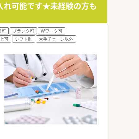
ています。
入れ可能です★未経験の方も
の職場です。
すすめです。
験可
ブランク可
Ｗワーク可
最適です。
以上可
シフト制
大手チェーン以外
に最適です。