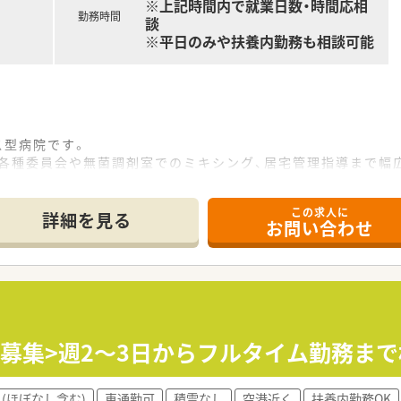
※上記時間内で就業日数・時間応相
勤務時間
談
※平日のみや扶養内勤務も相談可能
ス型病院です。
理など各種委員会や無菌調剤室でのミキシング、居宅管理指導まで
を受けた保育施設を完備しています！
、保育料を半額補助するなど福利厚生は充実した病院です。
この求人に
さん薬剤師にも大変オススメな求人です♪
詳細を見る
お問い合わせ
テラン薬剤師さんがいますので経験が少ない方も安心です。
、現在は皆様女性です。
子様のいらっしゃる薬剤師が3名いらっしゃいます。
募集>週2～3日からフルタイム勤務まで
(ほぼなし含む)
車通勤可
積雪なし
空港近く
扶養内勤務OK