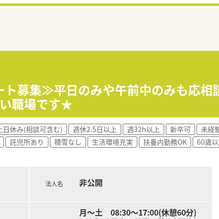
ート募集≫平日のみや午前中のみも応相
高い職場です★
土日休み(相談可含む)
週休2.5日以上
週32h以上
新卒可
未経
託児所あり
積雪なし
生活環境充実
扶養内勤務OK
60歳
非公開
法人名
月～土 08:30～17:00(休憩60分)