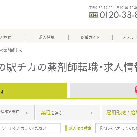
平日9：30-19：00 土日10：00-19：
人検索
求人特集
転職ガイド
ファル
カ
の駅チカ
の薬剤師転職・求人情
す
業種
雇用形態 / 給
糟屋郡須惠町
を選ぶ
求人IDで検索