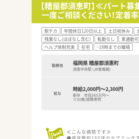
■部署の垣根を越えてコミュニ
【糟屋郡須恵町】≪パート
■現在は40代から60代の女性
一度ご相談ください！定着
【こんな方にオススメ】
■残業がなく休日もしっかり取
駅チカ
年間休日120日以上
土日祝休み
■手厚い子育て支援制度が整っ
残業なし(ほぼなし含む)
転勤なし
車通勤可
■安定した経営基盤を持つ法人
ヘルプ体制充実
在宅
~18時までの職場
福岡県 糟屋郡須惠町
勤務地
須恵中央駅 (JR香椎線)
時給2,000円～2,300円
給与
新卒 年収365万円～
※30歳/経験者例
≪こんな病院です≫
●病床数約160床のケアミック