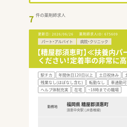
件の薬剤師求人
7
更新日：
2026/06/26
薬剤師求人ID：
675609
パート・アルバイト
病院・クリニック
【糟屋郡須恵町】≪扶養内パ
ください！定着率の非常に
駅チカ
年間休日120日以上
土日祝休み
残業なし(ほぼなし含む)
転勤なし
車通勤可
ヘルプ体制充実
在宅
~18時までの職場
福岡県 糟屋郡須惠町
勤務地
須恵中央駅 (JR香椎線)