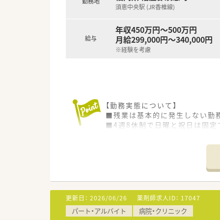
勤務地
須恵中央駅 (JR香椎線)
年収450万円～500万円
月給299,000円～340,000円
給与
※経験を考慮
【勤務実態について】
■残業は基本的に発生しない勤
■4週8休制で日曜と祝日は固定
■定年が65歳で、再雇用制度を
【想定される業務内容】
■薬剤師は監査や病棟業務とい
■ICTやNSTといった各種委
■入院患者さんの調剤だけでな
更新日：
2026/06/26
薬剤師求人ID：
17047
【職場環境と雰囲気】
パート・アルバイト
病院・クリニック
■勤続10年以上のベテラン職