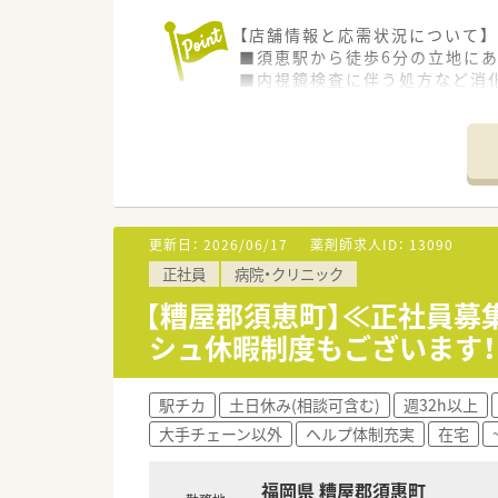
【店舗情報と応需状況について】
■須恵駅から徒歩6分の立地にあ
■内視鏡検査に伴う処方など消
■木曜日は門前のクリニックが
【募集背景と求める人物像につい
■今後の店舗展開と在宅体制の
■経験者はもちろん優遇します
す。
■現場の管理薬剤師や代表の息
更新日：
2026/06/17
薬剤師求人ID：
13090
正社員
病院・クリニック
【法人特徴について】
■福岡県内に2店舗を運営して
【糟屋郡須恵町】≪正社員募
■薬剤師会の委員を務めるなど
シュ休暇制度もございます！
■産休の取得実績があり、女性
【求人情報について】
駅チカ
土日休み(相談可含む)
週32h以上
■年収は未経験者の450万円か
大手チェーン以外
ヘルプ体制充実
在宅
■認定薬剤師の取得を支援してお
■昇給制度も実績に応じて用意
福岡県 糟屋郡須惠町