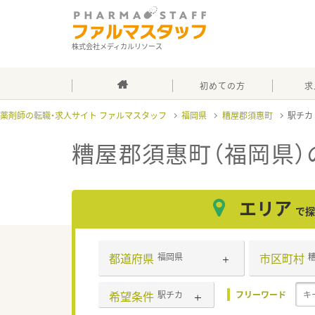
株式会社メディカルリソース
初めての方
求
薬剤師の転職・求人サイト ファルマスタッフ
福岡県
糟屋郡須惠町
駅チ
糟屋郡須惠町（福岡県）
エリア
で探
都道府県
市区町村
福岡県
希望条件
駅チカ
フリーワード