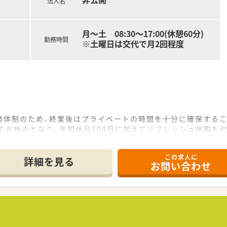
法人名
月～土 08:30～17:00(休憩60分)
勤務時間
※土曜日は交代で月2回程度
務体制のため、終業後はプライベートの時間を十分に確保するこ
でお休みとなり、年間休日104日に加えてリフレッシュ休暇も
利用すれば70歳まで勤務可能なので、腰を据えて長くキャリア
この求人に
詳細を見る
お問い合わせ
った専門性の高い業務に専念できます。
員会活動にもご参加いただき、チーム医療の一員として専門性を
く、病院裏手の有料老人ホームにて施設在宅業務も経験可能です
員が多数在籍しており、定着率が非常に高いことが働きやすさの