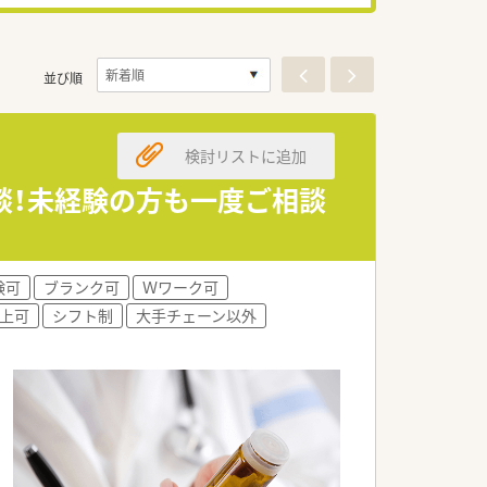
並び順
検討リストに追加
談！未経験の方も一度ご相談
験可
ブランク可
Ｗワーク可
以上可
シフト制
大手チェーン以外