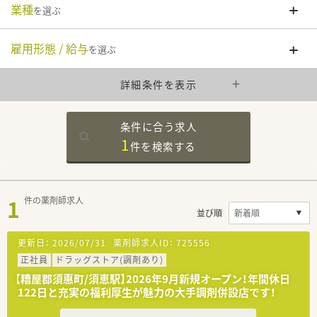
業種
を選ぶ
雇用形態 / 給与
を選ぶ
詳細条件を表示
条件に合う求人
1
件を
検索する
1
件の薬剤師求人
並び順
更新日：
2026/07/31
薬剤師求人ID：
725556
正社員
ドラッグストア(調剤あり)
【糟屋郡須惠町/須恵駅】2026年9月新規オープン！年間休日
122日と充実の福利厚生が魅力の大手調剤併設店です！