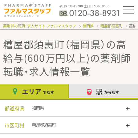
平日9：30-19：00 土日10：00-19：00
薬剤師の転職・求人サイト ファルマスタッフ
福岡県
糟屋郡須惠町
高給
糟屋郡須惠町（福岡県）の高
給与(600万円以上)
の薬剤師
転職・求人情報一覧
エリア
駅
で探す
から探す
都道府県
福岡県
市区町村
糟屋郡須惠町