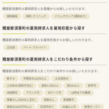
糟屋郡須惠町の薬剤師求人を業種からお探しいただけます。
調剤薬局
病院・クリニック
ドラッグストア(調剤あり)
糟屋郡須惠町の薬剤師求人を雇用形態から探す
糟屋郡須惠町の薬剤師求人を雇用形態からお探しいただけます。
正社員
パート・アルバイト
糟屋郡須惠町の薬剤師求人をこだわり条件から探す
糟屋郡須惠町の薬剤師求人をこだわり条件からお探しいただけます。
駅チカ
年間休日120日以上
土日祝休み
土日休み(相談可含む)
週休2.5日以上
週32h以上
新卒可
未経験可
ブランク可
Ｗワーク可
~18時までの職場
残業なし(ほぼなし含む)
転勤なし
車通勤可
高給与(600万円以上)
託児所あり
60歳以上可
新規オープン