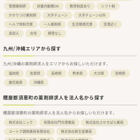
管理薬剤師
扶養内勤務OK
教育制度あり
シフト制
かかりつけ薬剤師
大手チェーン
大手チェーン以外
ヘルプ体制充実
一人薬剤師
生活環境充実
空港近く
高収入
在宅
積雪なし
九州/沖縄エリアから探す
九州/沖縄の薬剤師求人をエリアからお探しいただけます。
福岡県
佐賀県
長崎県
熊本県
大分県
宮崎県
鹿児島県
沖縄県
糟屋郡須惠町の薬剤師求人を法人名から探す
糟屋郡須惠町の薬剤師求人を法人名からお探しいただけます。
株式会社ニック
有限会社門司港薬局
株式会社さかきばら薬局
ユートク調剤薬局有限会社
株式会社新生堂薬局