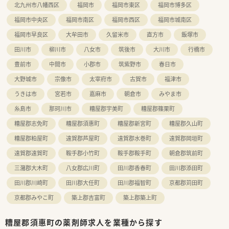
北九州市八幡西区
福岡市
福岡市東区
福岡市博多区
■役職手当や資格手当のほか、選択する勤務コースに応じた手当
や店舗手当など各種手当の項目が大変充実しております。
福岡市中央区
福岡市南区
福岡市西区
福岡市城南区
福岡市早良区
大牟田市
久留米市
直方市
飯塚市
田川市
柳川市
八女市
筑後市
大川市
行橋市
豊前市
中間市
小郡市
筑紫野市
春日市
大野城市
宗像市
太宰府市
古賀市
福津市
うきは市
宮若市
嘉麻市
朝倉市
みやま市
糸島市
那珂川市
糟屋郡宇美町
糟屋郡篠栗町
糟屋郡志免町
糟屋郡須惠町
糟屋郡新宮町
糟屋郡久山町
糟屋郡粕屋町
遠賀郡芦屋町
遠賀郡水巻町
遠賀郡岡垣町
遠賀郡遠賀町
鞍手郡小竹町
鞍手郡鞍手町
朝倉郡筑前町
三潴郡大木町
八女郡広川町
田川郡香春町
田川郡添田町
田川郡川崎町
田川郡大任町
田川郡福智町
京都郡苅田町
京都郡みやこ町
築上郡吉富町
築上郡築上町
糟屋郡須惠町の薬剤師求人を業種から探す