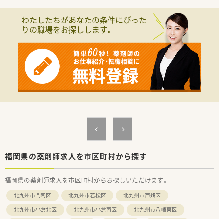
【募集背景と求める人物像について】
■新店舗の立ち上げに伴う体制強化に向け、外来から在宅まで幅
わたしたちがあなたの条件にぴった
広く柔軟に対応していただける正社員の薬剤師を募集していま
りの職場をお探しします。
す。
■調剤経験が1年以上ある方を想定しておりますが、新卒者の方
や早期の転職を希望される場合は1年未満の経験でも相談可能で
す。
■勤務時間や休日の固定を希望せず、近隣店舗への異動も含めて
前向きに調剤業務全般に取り組める方を歓迎いたします。
【法人特徴について】
■全国に多数の調剤併設型ドラッグストアを展開しており、業界
のパイオニアとして堅実かつ勢いのある成長を続けています。
■厚生労働大臣から子育てサポート企業として認定を受けてお
り、誰もがライフスタイルに合わせて無理なく働ける会社です。
■無菌調剤室の設置や訪問調剤特化型店舗の運営など、超高齢社
会のニーズを見据えて在宅医療の環境整備に大変注力していま
す。
福岡県の薬剤師求人を市区町村から探す
【求人情報について】
福岡県の薬剤師求人を市区町村からお探しいただけます。
■正社員としてのご採用となり、想定年収は410万円から600万
円程度でご経験やこれまでのスキルを考慮して決定されます。
北九州市門司区
北九州市若松区
北九州市戸畑区
■年に1回の昇給と年に2回の賞与が用意されており、個人の日
頃の頑張りや業績がしっかりと評価へと反映される仕組みで
北九州市小倉北区
北九州市小倉南区
北九州市八幡東区
す。