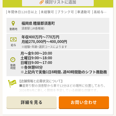
検討リストに追加
年間休日120日以上
未経験可
ブランク可
車通勤可
高給与(600万円以上)
福岡県 糟屋郡須惠町
須恵駅 (JR香椎線)
勤務地
年収400万円～770万円
月給270,000円～400,000円
給与
※経験・年齢・選択コースによります
月～金9:00～20:00
土曜日9:00～18:00
日曜日9:00～17:00
勤務
※各休憩60分
時間
※上記内で実働1日8時間、週40時間勤のシフト務勤務
【店舗情報と応需状況について】
■最寄り駅の須恵駅から車で12分ほどの場所に位置しており、
2026年9月に新しく開局を予定している綺麗な店舗です。
■内科や皮膚科の処方箋を面対応で応需するほか、近隣にある医
療モールからの処方箋にも広く対応していく予定です。
詳細を見る
お問い合わせ
■開局前のため具体的な応需枚数は未定ですが、広範囲の科目に
触れながら地域密着型の店舗として調剤を行っていきます。