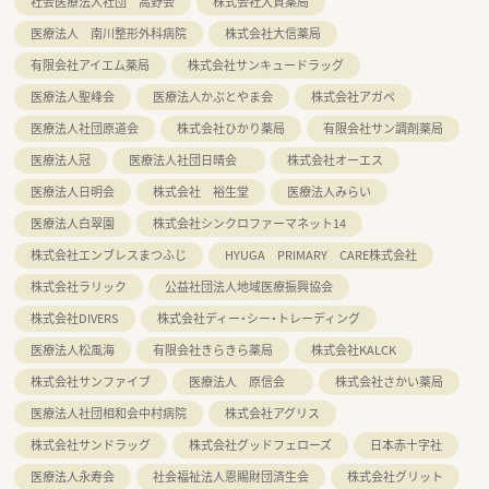
社会医療法人社団 高野会
株式会社大賀薬局
医療法人 南川整形外科病院
株式会社大信薬局
有限会社アイエム薬局
株式会社サンキュードラッグ
医療法人聖峰会
医療法人かぶとやま会
株式会社アガペ
医療法人社団原道会
株式会社ひかり薬局
有限会社サン調剤薬局
医療法人冠
医療法人社団日晴会
株式会社オーエス
医療法人日明会
株式会社 裕生堂
医療法人みらい
医療法人白翠園
株式会社シンクロファーマネット14
株式会社エンブレスまつふじ
HYUGA PRIMARY CARE株式会社
株式会社ラリック
公益社団法人地域医療振興協会
株式会社DIVERS
株式会社ディー・シー・トレーディング
医療法人松風海
有限会社きらきら薬局
株式会社KALCK
株式会社サンファイブ
医療法人 原信会
株式会社さかい薬局
医療法人社団相和会中村病院
株式会社アグリス
株式会社サンドラッグ
株式会社グッドフェローズ
日本赤十字社
医療法人永寿会
社会福祉法人恩賜財団済生会
株式会社グリット