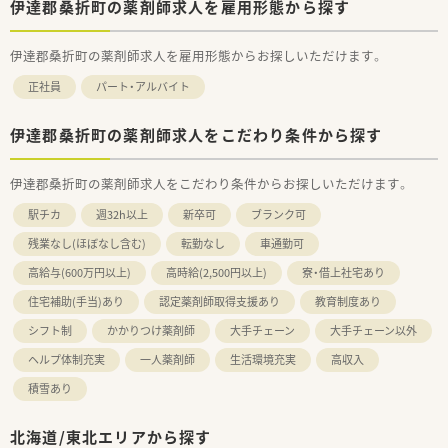
伊達郡桑折町の薬剤師求人を雇用形態から探す
伊達郡桑折町の薬剤師求人を雇用形態からお探しいただけます。
正社員
パート・アルバイト
伊達郡桑折町の薬剤師求人をこだわり条件から探す
伊達郡桑折町の薬剤師求人をこだわり条件からお探しいただけます。
駅チカ
週32h以上
新卒可
ブランク可
残業なし(ほぼなし含む)
転勤なし
車通勤可
高給与(600万円以上)
高時給(2,500円以上)
寮・借上社宅あり
住宅補助(手当)あり
認定薬剤師取得支援あり
教育制度あり
シフト制
かかりつけ薬剤師
大手チェーン
大手チェーン以外
ヘルプ体制充実
一人薬剤師
生活環境充実
高収入
積雪あり
北海道/東北エリアから探す