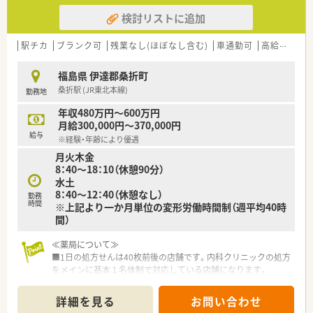
検討リストに追加
駅チカ
ブランク可
残業なし(ほぼなし含む)
車通勤可
高給与(600万円以上)
福島県 伊達郡桑折町
桑折駅 (JR東北本線)
勤務地
年収480万円～600万円
月給300,000円～370,000円
給与
※経験・年齢により優遇
月火木金
8：40～18：10（休憩90分）
水土
8：40～12：40（休憩なし）
勤務
時間
※上記より一か月単位の変形労働時間制（週平均40時
間）
≪薬局について≫
■1日の処方せんは40枚前後の店舗です。内科クリニックの処方
をメインに基本１名体制で対応している店舗になります。
■クリニック門前の処方を中心に、広く地域の患者様の処方せん
を受付ております。じっくり患者様と向き合って働きたい方に
詳細を見る
お問い合わせ
オススメの店舗です。