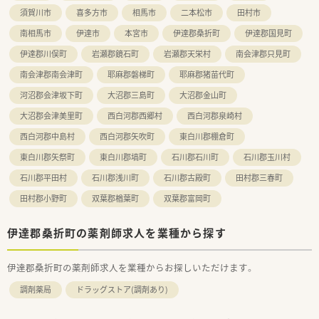
バランスを見て、無理のない人数体制で勤務できるよう調整して
須賀川市
喜多方市
相馬市
二本松市
田村市
おります。
南相馬市
伊達市
本宮市
伊達郡桑折町
伊達郡国見町
お互い様の風土が根付けており、有給休暇の取得率が95％以上
と高水準です。
伊達郡川俣町
岩瀬郡鏡石町
岩瀬郡天栄村
南会津郡只見町
また、育児休暇取得率は90％以上でお仕事をプライベートの両
立が図れる環境です。
南会津郡南会津町
耶麻郡磐梯町
耶麻郡猪苗代町
河沼郡会津坂下町
大沼郡三島町
大沼郡金山町
＼＼＼企業について／／／
福島県郡山市に本社をおき、福島県を中心とし多数店舗展開して
大沼郡会津美里町
西白河郡西郷村
西白河郡泉崎村
いる薬局です。
西白河郡中島村
西白河郡矢吹町
東白川郡棚倉町
地域に根ざした店舗展開をベースに、地域医療に開かれた薬局作
りを目指しています。
東白川郡矢祭町
東白川郡塙町
石川郡石川町
石川郡玉川村
同じエリアに複数店舗があることが多く、通勤範囲内でさまざま
な経験を積んでいただけます。
石川郡平田村
石川郡浅川町
石川郡古殿町
田村郡三春町
田村郡小野町
双葉郡楢葉町
双葉郡富岡町
伊達郡桑折町の薬剤師求人を業種から探す
伊達郡桑折町の薬剤師求人を業種からお探しいただけます。
調剤薬局
ドラッグストア(調剤あり)