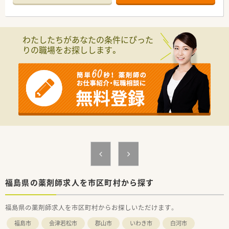
■近隣に店舗展開しラウンダー人材や店舗間の応援体制が整っ
ており、希望休の取りやすさも◎です！
≪注目！お仕事内容≫
わたしたちがあなたの条件にぴった
■調剤・監査・服薬指導の基本業務を中心に、もちろん、在宅など
りの職場をお探しします。
も学べます。エリアで在宅専門チームも立ち上げしており、連携
して店舗負担も軽減しながら企業として対応を進めています。
■全体研修、中途社員研修、Eラーニングなど研修制度も充実し
ており、その他福利厚生も充実しています。ブランクのある方・
調剤薬局未経験の方も安心して学べる体制が整っています。
■幅広い経験を積みたい・一から調剤を学びたい・ブランクのあ
る方などにもおすすめのチェーン薬局です。
【安心の教育体制】
新卒の方向けには、新入社員導入研修で約2週間集中して研修が
行われます。
その後フォロー研修やスキルアップ勉強会もございます。
※中途入社の方は、OJT研修として店舗の先輩社員から教えてい
ただきながら、業務を覚えていただきます！
社外研修として、ファーマシーセミナーや日本薬剤師会主催の研
福島県の薬剤師求人を市区町村から探す
修会・学術大会にご希望がある方はご参加いただけます。
福島県の薬剤師求人を市区町村からお探しいただけます。
【長く働ける環境】
有給休暇の取得や育児休暇など、従業員の皆さんが長く働ける環
福島市
会津若松市
郡山市
いわき市
白河市
境を整えております。シフトは本社が作成しており、店舗全体の