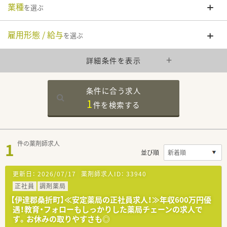
業種
を選ぶ
雇用形態 / 給与
を選ぶ
詳細条件を表示
条件に合う求人
1
件を
検索する
1
件の薬剤師求人
並び順
更新日：
2026/07/17
薬剤師求人ID：
33940
正社員
調剤薬局
【伊達郡桑折町】≪安定薬局の正社員求人！≫年収600万円優
遇！教育・フォローもしっかりした薬局チェーンの求人で
す。お休みの取りやすさも◎