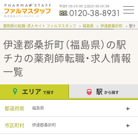
平日9：30-19：00 土日10：00-19：00
薬剤師の転職・求人サイト ファルマスタッフ
福島県
伊達郡桑折町
駅チ
伊達郡桑折町（福島県）の駅
チカ
の薬剤師転職・求人情報
一覧
エリア
駅
で探す
から探す
都道府県
福島県
市区町村
伊達郡桑折町