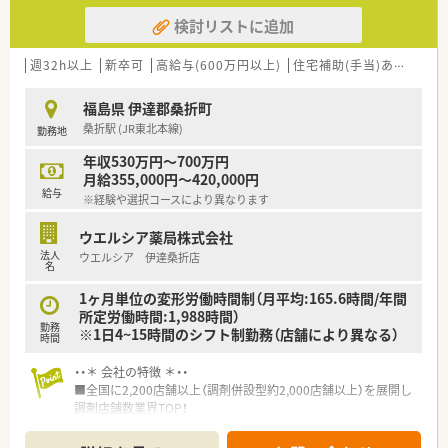
検討リストに追加
週32h以上
新卒可
高給与(600万円以上)
住宅補助(手当)あり
認定
福島県 伊達郡桑折町
桑折駅 (JR東北本線)
勤務地
年収530万円～700万円
月給355,000円～420,000円
給与
※経験や選択コースにより異なります
ウエルシア薬局株式会社
法人
ウエルシア 伊達桑折店
名
1ヶ月単位の変形労働時間制（月平均:165.6時間/年間
所定労働時間:1,988時間）
勤務
※1日4~15時間のシフト制勤務（店舗により異なる）
時間
・・＊ 会社の特徴 ＊・・
■全国に2,200店舗以上（調剤併設型約2,000店舗以上）を展開し
調剤店舗数業界TOP！
■店舗拡大に伴いキャリアアップできるポジションが多数あり！
頑張り次第で高給与も可能！