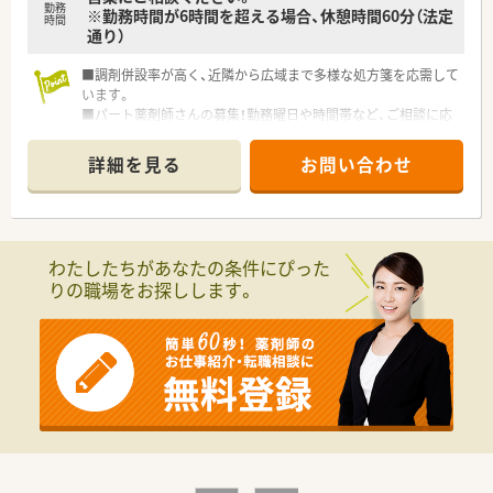
勤務
※勤務時間が6時間を超える場合、休憩時間60分（法定
時間
通り）
■調剤併設率が高く、近隣から広域まで多様な処方箋を応需して
います。
■パート薬剤師さんの募集！勤務曜日や時間帯など、ご相談に応
じます。
■患者様を温かく迎え、信頼をいただける薬局作りを大切にして
詳細を見る
お問い合わせ
います。
■面受けで薬剤師としての腕を磨けます。常時複数薬剤師の体
制で安心です。
■そのほか、健康相談やカウンセリング、在宅医療も行い、全て
の患者様に対応できる体制です。
わたしたちがあなたの条件にぴった
■全方面で地域医療に貢献したい、そんな方にお勧めの企業で
りの職場をお探しします。
す。