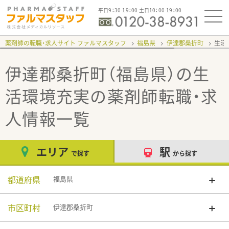
平日9：30-19：00 土日10：00-19：00
薬剤師の転職・求人サイト ファルマスタッフ
福島県
伊達郡桑折町
生活
伊達郡桑折町（福島県）の生
活環境充実
の薬剤師転職・求
人情報一覧
エリア
駅
で探す
から探す
都道府県
福島県
市区町村
伊達郡桑折町