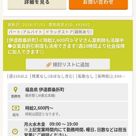
詳細を見る
お問い合わせ
■経験や勤務コースによりますが、経験の少ない方でも500万前
半スタートと業界TOP水準！
■職種や職域に合わせ、豊富な社内研修や外部組織と連携した研
修を用意されています
更新日：
2026/07/02
薬剤師求人ID：
492692
■薬剤師が中心の会社だからこそ活躍できるキャリアパスが多
種多様に用意されています。
パート・アルバイト
ドラッグストア(調剤あり)
■店舗拡大に伴い、エリアマネジャーや営業部長等のマネジメン
【伊達郡桑折町】≪時給2,600円≫ママさん薬剤師も活躍中
トのポジションも増えます。
●従業員割引制度も活用できます！週20時間より社会保険
■在宅や教育等の専門性を活かせるスペシャリストを目指すこ
に加入できます◎
とも可能です。
■その他にも、管理部門や商品部門等の本社スタッフなど活動領
検討リストに追加
域は多種多様です。
■在宅実施店舗は年々増加しており、在宅医療へもしっかりと関
わる事ができます。
週32h以上
残業なし(ほぼなし含む)
転勤なし
高時給(2,500円以上)
■育児休暇は3歳まで取得が可能で、時短制度は小学5年生まで
時短勤務ができるよう変更予定です。
福島県 伊達郡桑折町
■年間休日が120日とワークライフバランスが整っています
桑折駅 (JR東北本線)
勤務地
■日用品から常備薬まで、従業員割引制度など嬉しいメリットも
たくさんあります！
時給2,600円～
時給は固定となります。
給与
月火水木金 09:00 ～ 19:00
※上記営業時間内にて勤務時間、曜日、日数などは担当
営業にご相談ください。