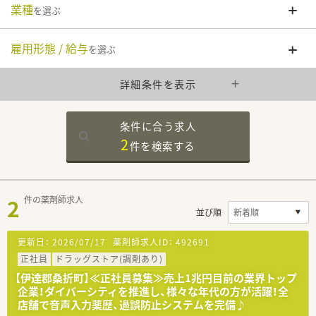
業種
を選ぶ
雇用形態 / 給与
を選ぶ
詳細条件を表示
条件に合う求人
2
件を
検索する
2
件の薬剤師求人
並び順
更新日：
2026/07/17
薬剤師求人ID：
492691
正社員
ドラッグストア(調剤あり)
【伊達郡桑折町】≪正社員募集≫売上1兆円目前の業界トップ
企業！ダイバーシティを推進し、様々な年代の方が活躍！全
店舗で音声入力薬歴、過誤防止システムを完備♪