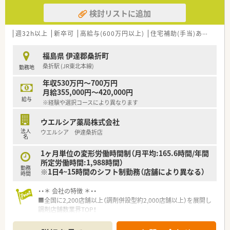
検討リストに追加
週32h以上
新卒可
高給与(600万円以上)
住宅補助(手当)あり
認定
福島県 伊達郡桑折町
桑折駅 (JR東北本線)
勤務地
年収530万円～700万円
月給355,000円～420,000円
給与
※経験や選択コースにより異なります
ウエルシア薬局株式会社
法人
ウエルシア 伊達桑折店
名
1ヶ月単位の変形労働時間制（月平均:165.6時間/年間
所定労働時間:1,988時間）
勤務
※1日4~15時間のシフト制勤務（店舗により異なる）
時間
・・＊ 会社の特徴 ＊・・
■全国に2,200店舗以上（調剤併設型約2,000店舗以上）を展開し
調剤店舗数業界TOP！
■店舗拡大に伴いキャリアアップできるポジションが多数あり！
頑張り次第で高給与も可能！