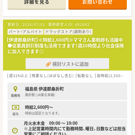
詳細を見る
お問い合わせ
■経験や勤務コースによりますが、経験の少ない方でも500万前
半スタートと業界TOP水準！
■職種や職域に合わせ、豊富な社内研修や外部組織と連携した研
修を用意されています
更新日：
2026/07/02
薬剤師求人ID：
492692
■薬剤師が中心の会社だからこそ活躍できるキャリアパスが多
種多様に用意されています。
パート・アルバイト
ドラッグストア(調剤あり)
■店舗拡大に伴い、エリアマネジャーや営業部長等のマネジメン
【伊達郡桑折町】≪時給2,600円≫ママさん薬剤師も活躍中
トのポジションも増えます。
●従業員割引制度も活用できます！週20時間より社会保険
■在宅や教育等の専門性を活かせるスペシャリストを目指すこ
に加入できます◎
とも可能です。
■その他にも、管理部門や商品部門等の本社スタッフなど活動領
検討リストに追加
域は多種多様です。
■在宅実施店舗は年々増加しており、在宅医療へもしっかりと関
わる事ができます。
週32h以上
残業なし(ほぼなし含む)
転勤なし
高時給(2,500円以上)
■育児休暇は3歳まで取得が可能で、時短制度は小学5年生まで
時短勤務ができるよう変更予定です。
福島県 伊達郡桑折町
■年間休日が120日とワークライフバランスが整っています
桑折駅 (JR東北本線)
勤務地
■日用品から常備薬まで、従業員割引制度など嬉しいメリットも
たくさんあります！
時給2,600円～
時給は固定となります。
給与
月火水木金 09:00 ～ 19:00
※上記営業時間内にて勤務時間、曜日、日数などは担当
営業にご相談ください。