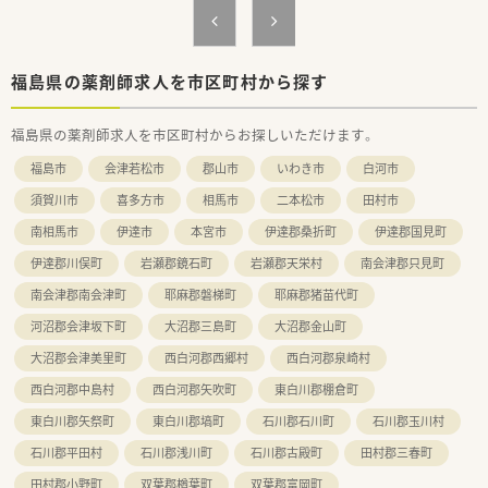
福島県の薬剤師求人を市区町村から探す
福島県の薬剤師求人を市区町村からお探しいただけます。
福島市
会津若松市
郡山市
いわき市
白河市
須賀川市
喜多方市
相馬市
二本松市
田村市
南相馬市
伊達市
本宮市
伊達郡桑折町
伊達郡国見町
伊達郡川俣町
岩瀬郡鏡石町
岩瀬郡天栄村
南会津郡只見町
南会津郡南会津町
耶麻郡磐梯町
耶麻郡猪苗代町
河沼郡会津坂下町
大沼郡三島町
大沼郡金山町
大沼郡会津美里町
西白河郡西郷村
西白河郡泉崎村
西白河郡中島村
西白河郡矢吹町
東白川郡棚倉町
東白川郡矢祭町
東白川郡塙町
石川郡石川町
石川郡玉川村
石川郡平田村
石川郡浅川町
石川郡古殿町
田村郡三春町
田村郡小野町
双葉郡楢葉町
双葉郡富岡町