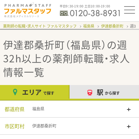
平日9：30-19：00 土日10：00-19：00
薬剤師の転職・求人サイト ファルマスタッフ
福島県
伊達郡桑折町
週3
伊達郡桑折町（福島県）の週
32h以上
の薬剤師転職・求人
情報一覧
エリア
駅
で探す
から探す
都道府県
福島県
市区町村
伊達郡桑折町