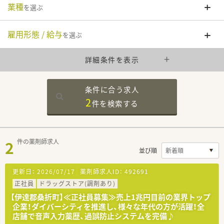
業種
を選ぶ
雇用形態 / 給与
を選ぶ
詳細条件を表示
条件に合う求人
2
件を
検索する
2
件の薬剤師求人
並び順
更新日：
2026/07/17
薬剤師求人ID：
492691
正社員
ドラッグストア(調剤あり)
【伊達郡桑折町】≪正社員募集≫売上1兆円目前の業界トップ
企業！ダイバーシティを推進し、様々な年代の方が活躍！全
店舗で音声入力薬歴、過誤防止システムを完備♪