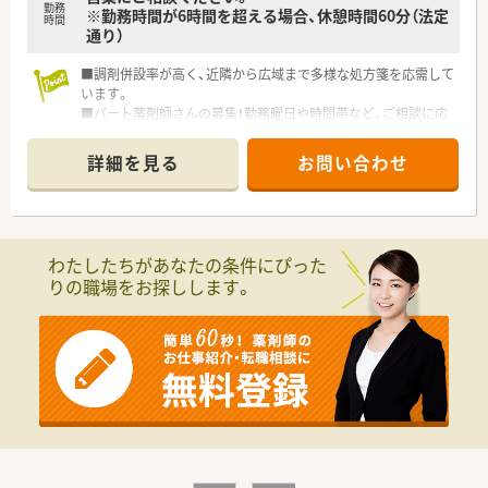
勤務
※勤務時間が6時間を超える場合、休憩時間60分（法定
時間
通り）
■調剤併設率が高く、近隣から広域まで多様な処方箋を応需して
います。
■パート薬剤師さんの募集！勤務曜日や時間帯など、ご相談に応
じます。
■患者様を温かく迎え、信頼をいただける薬局作りを大切にして
詳細を見る
お問い合わせ
います。
■面受けで薬剤師としての腕を磨けます。常時複数薬剤師の体
制で安心です。
■そのほか、健康相談やカウンセリング、在宅医療も行い、全て
の患者様に対応できる体制です。
わたしたちがあなたの条件にぴった
■全方面で地域医療に貢献したい、そんな方にお勧めの企業で
りの職場をお探しします。
す。