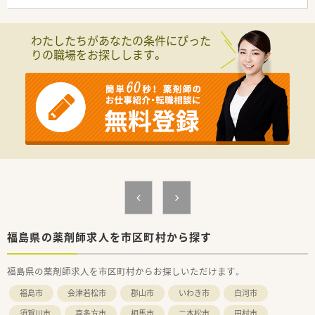
制で安心です。
■そのほか、健康相談やカウンセリング、在宅医療も行い、全て
の患者様に対応できる体制です。
わたしたちがあなたの条件にぴった
■全方面で地域医療に貢献したい、そんな方にお勧めの企業で
りの職場をお探しします。
す。
福島県の薬剤師求人を市区町村から探す
福島県の薬剤師求人を市区町村からお探しいただけます。
福島市
会津若松市
郡山市
いわき市
白河市
須賀川市
喜多方市
相馬市
二本松市
田村市