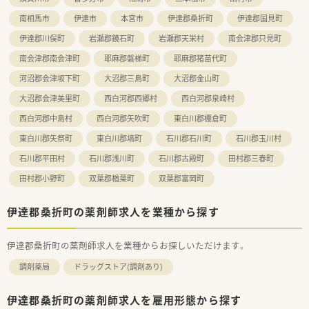
南相馬市
伊達市
本宮市
伊達郡桑折町
伊達郡国見町
伊達郡川俣町
岩瀬郡鏡石町
岩瀬郡天栄村
南会津郡只見町
南会津郡南会津町
耶麻郡磐梯町
耶麻郡猪苗代町
河沼郡会津坂下町
大沼郡三島町
大沼郡金山町
大沼郡会津美里町
西白河郡西郷村
西白河郡泉崎村
西白河郡中島村
西白河郡矢吹町
東白川郡棚倉町
東白川郡矢祭町
東白川郡塙町
石川郡石川町
石川郡玉川村
石川郡平田村
石川郡浅川町
石川郡古殿町
田村郡三春町
田村郡小野町
双葉郡楢葉町
双葉郡富岡町
伊達郡桑折町の薬剤師求人を業種から探す
伊達郡桑折町の薬剤師求人を業種からお探しいただけます。
調剤薬局
ドラッグストア(調剤あり)
伊達郡桑折町の薬剤師求人を雇用形態から探す