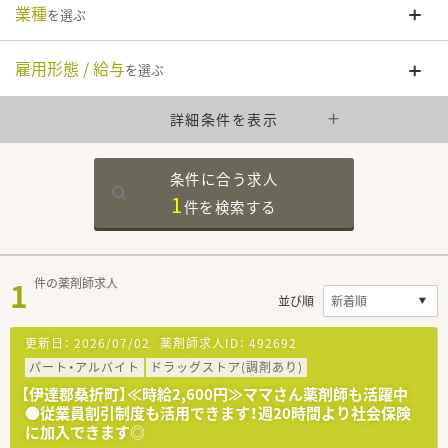
業種
を選ぶ
雇用形態 / 給与
を選ぶ
詳細条件を表示
条件に合う求人
1
件を
検索する
1
件の薬剤師求人
並び順
更新日：
2026/07/02
薬剤師求人ID：
492692
パート・アルバイト
ドラッグストア(調剤あり)
【伊達郡桑折町】≪時給2,600円≫ママさん薬剤師も活躍中
●従業員割引制度も活用できます！週20時間より社会保険
に加入できます◎