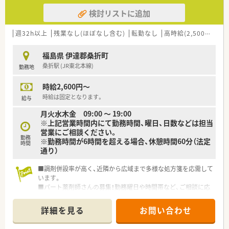
検討リストに追加
週32h以上
残業なし(ほぼなし含む)
転勤なし
高時給(2,500円以上)
福島県 伊達郡桑折町
桑折駅 (JR東北本線)
勤務地
時給2,600円～
時給は固定となります。
給与
月火水木金 09:00 ～ 19:00
※上記営業時間内にて勤務時間、曜日、日数などは担当
営業にご相談ください。
勤務
※勤務時間が6時間を超える場合、休憩時間60分（法定
時間
通り）
■調剤併設率が高く、近隣から広域まで多様な処方箋を応需して
います。
■パート薬剤師さんの募集！勤務曜日や時間帯など、ご相談に応
じます。
■患者様を温かく迎え、信頼をいただける薬局作りを大切にして
詳細を見る
お問い合わせ
います。
■面受けで薬剤師としての腕を磨けます。常時複数薬剤師の体