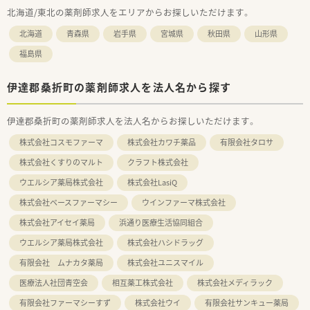
北海道/東北の薬剤師求人をエリアからお探しいただけます。
北海道
青森県
岩手県
宮城県
秋田県
山形県
福島県
伊達郡桑折町の薬剤師求人を法人名から探す
伊達郡桑折町の薬剤師求人を法人名からお探しいただけます。
株式会社コスモファーマ
株式会社カワチ薬品
有限会社タロサ
株式会社くすりのマルト
クラフト株式会社
ウエルシア薬局株式会社
株式会社LasiQ
株式会社ベースファーマシー
ウインファーマ株式会社
株式会社アイセイ薬局
浜通り医療生活協同組合
ウエルシア薬局株式会社
株式会社ハシドラッグ
有限会社 ムナカタ薬局
株式会社ユニスマイル
医療法人社団青空会
相互薬工株式会社
株式会社メディラック
有限会社ファーマシーすず
株式会社ウイ
有限会社サンキュー薬局