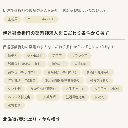
伊達郡桑折町の薬剤師求人を雇用形態からお探しいただけます。
正社員
パート・アルバイト
伊達郡桑折町の薬剤師求人をこだわり条件から探す
伊達郡桑折町の薬剤師求人をこだわり条件からお探しいただけます。
駅チカ
週32h以上
新卒可
ブランク可
残業なし(ほぼなし含む)
転勤なし
車通勤可
高給与(600万円以上)
高時給(2,500円以上)
寮・借上社宅あり
住宅補助(手当)あり
認定薬剤師取得支援あり
教育制度あり
シフト制
かかりつけ薬剤師
大手チェーン
大手チェーン以外
ヘルプ体制充実
一人薬剤師
生活環境充実
高収入
積雪あり
北海道/東北エリアから探す