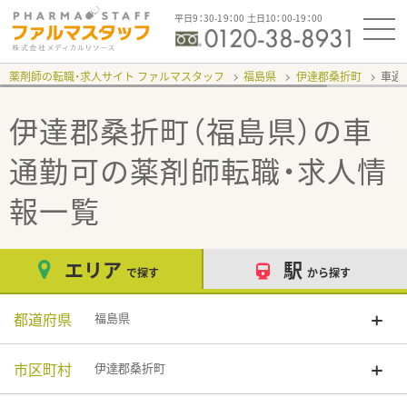
平日9：30-19：00 土日10：00-19：00
薬剤師の転職・求人サイト ファルマスタッフ
福島県
伊達郡桑折町
車通
伊達郡桑折町（福島県）の車
通勤可
の薬剤師転職・求人情
報一覧
エリア
駅
で探す
から探す
都道府県
福島県
市区町村
伊達郡桑折町