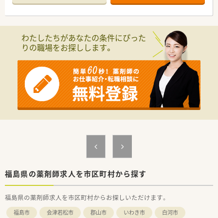
■近隣に店舗展開しラウンダー人材や店舗間の応援体制が整っ
ており、希望休の取りやすさも◎です！
≪注目！お仕事内容≫
わたしたちがあなたの条件にぴった
■調剤・監査・服薬指導の基本業務を中心に、もちろん、在宅など
りの職場をお探しします。
も学べます。エリアで在宅専門チームも立ち上げしており、連携
して店舗負担も軽減しながら企業として対応を進めています。
■全体研修、中途社員研修、Eラーニングなど研修制度も充実し
ており、その他福利厚生も充実しています。ブランクのある方・
調剤薬局未経験の方も安心して学べる体制が整っています。
■幅広い経験を積みたい・一から調剤を学びたい・ブランクのあ
る方などにもおすすめのチェーン薬局です。
【安心の教育体制】
新卒の方向けには、新入社員導入研修で約2週間集中して研修が
行われます。
その後フォロー研修やスキルアップ勉強会もございます。
※中途入社の方は、OJT研修として店舗の先輩社員から教えてい
ただきながら、業務を覚えていただきます！
社外研修として、ファーマシーセミナーや日本薬剤師会主催の研
福島県の薬剤師求人を市区町村から探す
修会・学術大会にご希望がある方はご参加いただけます。
福島県の薬剤師求人を市区町村からお探しいただけます。
【長く働ける環境】
有給休暇の取得や育児休暇など、従業員の皆さんが長く働ける環
福島市
会津若松市
郡山市
いわき市
白河市
境を整えております。シフトは本社が作成しており、店舗全体の