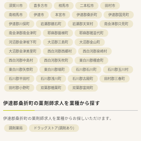
バランスを見て、無理のない人数体制で勤務できるよう調整して
須賀川市
喜多方市
相馬市
二本松市
田村市
おります。
南相馬市
伊達市
本宮市
伊達郡桑折町
伊達郡国見町
お互い様の風土が根付けており、有給休暇の取得率が95％以上
と高水準です。
伊達郡川俣町
岩瀬郡鏡石町
岩瀬郡天栄村
南会津郡只見町
また、育児休暇取得率は90％以上でお仕事をプライベートの両
立が図れる環境です。
南会津郡南会津町
耶麻郡磐梯町
耶麻郡猪苗代町
河沼郡会津坂下町
大沼郡三島町
大沼郡金山町
＼＼＼企業について／／／
福島県郡山市に本社をおき、福島県を中心とし多数店舗展開して
大沼郡会津美里町
西白河郡西郷村
西白河郡泉崎村
いる薬局です。
西白河郡中島村
西白河郡矢吹町
東白川郡棚倉町
地域に根ざした店舗展開をベースに、地域医療に開かれた薬局作
りを目指しています。
東白川郡矢祭町
東白川郡塙町
石川郡石川町
石川郡玉川村
同じエリアに複数店舗があることが多く、通勤範囲内でさまざま
な経験を積んでいただけます。
石川郡平田村
石川郡浅川町
石川郡古殿町
田村郡三春町
田村郡小野町
双葉郡楢葉町
双葉郡富岡町
伊達郡桑折町の薬剤師求人を業種から探す
伊達郡桑折町の薬剤師求人を業種からお探しいただけます。
調剤薬局
ドラッグストア(調剤あり)