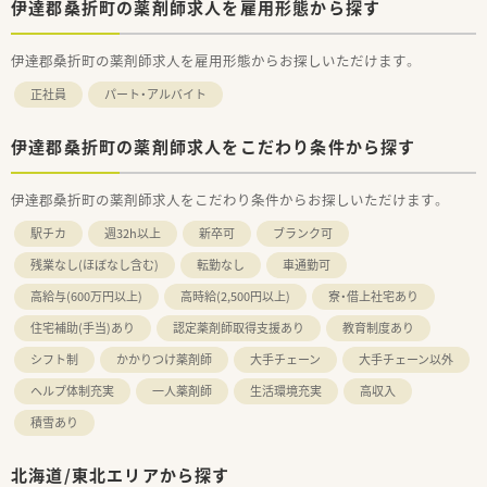
伊達郡桑折町の薬剤師求人を雇用形態から探す
伊達郡桑折町の薬剤師求人を雇用形態からお探しいただけます。
正社員
パート・アルバイト
伊達郡桑折町の薬剤師求人をこだわり条件から探す
伊達郡桑折町の薬剤師求人をこだわり条件からお探しいただけます。
駅チカ
週32h以上
新卒可
ブランク可
残業なし(ほぼなし含む)
転勤なし
車通勤可
高給与(600万円以上)
高時給(2,500円以上)
寮・借上社宅あり
住宅補助(手当)あり
認定薬剤師取得支援あり
教育制度あり
シフト制
かかりつけ薬剤師
大手チェーン
大手チェーン以外
ヘルプ体制充実
一人薬剤師
生活環境充実
高収入
積雪あり
北海道/東北エリアから探す