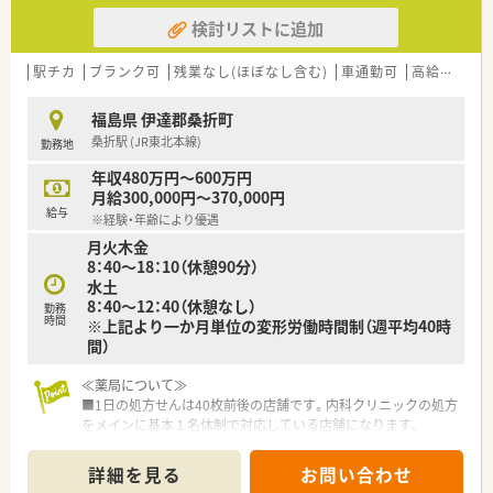
検討リストに追加
駅チカ
ブランク可
残業なし(ほぼなし含む)
車通勤可
高給与(600万円以上)
福島県 伊達郡桑折町
桑折駅 (JR東北本線)
勤務地
年収480万円～600万円
月給300,000円～370,000円
給与
※経験・年齢により優遇
月火木金
8：40～18：10（休憩90分）
水土
8：40～12：40（休憩なし）
勤務
時間
※上記より一か月単位の変形労働時間制（週平均40時
間）
≪薬局について≫
■1日の処方せんは40枚前後の店舗です。内科クリニックの処方
をメインに基本１名体制で対応している店舗になります。
■クリニック門前の処方を中心に、広く地域の患者様の処方せん
を受付ております。じっくり患者様と向き合って働きたい方に
詳細を見る
お問い合わせ
オススメの店舗です。