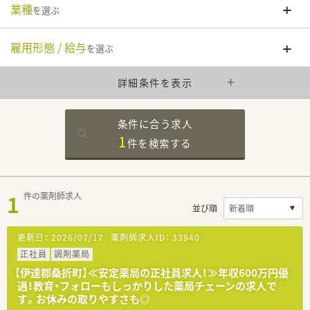
業種
を選ぶ
雇用形態 / 給与
を選ぶ
詳細条件を表示
条件に合う求人
1
件を
検索する
1
件の薬剤師求人
並び順
更新日：
2026/07/17
薬剤師求人ID：
33940
正社員
調剤薬局
【伊達郡桑折町】≪安定薬局の正社員求人！≫年収600万円優
遇！教育・フォローもしっかりした薬局チェーンの求人で
す。お休みの取りやすさも◎