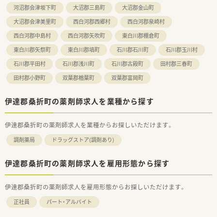
河沼郡会津坂下町
大沼郡三島町
大沼郡金山町
大沼郡会津美里町
西白河郡西郷村
西白河郡泉崎村
西白河郡中島村
西白河郡矢吹町
東白川郡棚倉町
東白川郡矢祭町
東白川郡塙町
石川郡石川町
石川郡玉川村
石川郡平田村
石川郡浅川町
石川郡古殿町
田村郡三春町
田村郡小野町
双葉郡楢葉町
双葉郡富岡町
伊達郡桑折町の薬剤師求人を業種から探す
伊達郡桑折町の薬剤師求人を業種からお探しいただけます。
調剤薬局
ドラッグストア(調剤あり)
伊達郡桑折町の薬剤師求人を雇用形態から探す
伊達郡桑折町の薬剤師求人を雇用形態からお探しいただけます。
正社員
パート・アルバイト