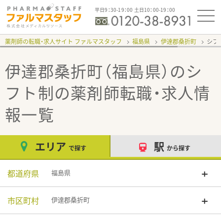
平日9：30-19：00 土日10：00-19：00
薬剤師の転職・求人サイト ファルマスタッフ
福島県
伊達郡桑折町
シフ
伊達郡桑折町（福島県）のシ
フト制
の薬剤師転職・求人情
報一覧
エリア
駅
で探す
から探す
都道府県
福島県
市区町村
伊達郡桑折町