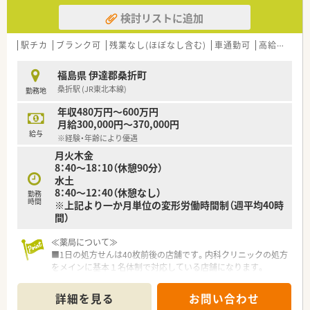
検討リストに追加
駅チカ
ブランク可
残業なし(ほぼなし含む)
車通勤可
高給与(600万円以上)
福島県 伊達郡桑折町
桑折駅 (JR東北本線)
勤務地
年収480万円～600万円
月給300,000円～370,000円
給与
※経験・年齢により優遇
月火木金
8：40～18：10（休憩90分）
水土
8：40～12：40（休憩なし）
勤務
時間
※上記より一か月単位の変形労働時間制（週平均40時
間）
≪薬局について≫
■1日の処方せんは40枚前後の店舗です。内科クリニックの処方
をメインに基本１名体制で対応している店舗になります。
■クリニック門前の処方を中心に、広く地域の患者様の処方せん
を受付ております。じっくり患者様と向き合って働きたい方に
詳細を見る
お問い合わせ
オススメの店舗です。