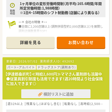
バランスを見て、無理のない人数体制で勤務できるよう調整して
1ヶ月単位の変形労働時間制（月平均:165.6時間/年間
おります。
所定労働時間:1,988時間）
勤務
お互い様の風土が根付けており、有給休暇の取得率が95％以上
※1日4~15時間のシフト制勤務（店舗により異なる）
時間
と高水準です。
また、育児休暇取得率は90％以上でお仕事をプライベートの両
・・＊ 会社の特徴 ＊・・
立が図れる環境です。
■全国に2,200店舗以上（調剤併設型約2,000店舗以上）を展開し
調剤店舗数業界TOP！
＼＼＼企業について／／／
■店舗拡大に伴いキャリアアップできるポジションが多数あり！
福島県郡山市に本社をおき、福島県を中心とし多数店舗展開して
頑張り次第で高給与も可能！
詳細を見る
お問い合わせ
いる薬局です。
■経験や勤務コースによりますが、経験の少ない方でも500万前
地域に根ざした店舗展開をベースに、地域医療に開かれた薬局作
半スタートと業界TOP水準！
りを目指しています。
■職種や職域に合わせ、豊富な社内研修や外部組織と連携した研
同じエリアに複数店舗があることが多く、通勤範囲内でさまざま
修を用意されています
更新日：
2026/07/02
薬剤師求人ID：
492692
な経験を積んでいただけます。
■薬剤師が中心の会社だからこそ活躍できるキャリアパスが多
種多様に用意されています。
パート・アルバイト
ドラッグストア(調剤あり)
■店舗拡大に伴い、エリアマネジャーや営業部長等のマネジメン
【伊達郡桑折町】≪時給2,600円≫ママさん薬剤師も活躍中
トのポジションも増えます。
●従業員割引制度も活用できます！週20時間より社会保険
■在宅や教育等の専門性を活かせるスペシャリストを目指すこ
に加入できます◎
とも可能です。
■その他にも、管理部門や商品部門等の本社スタッフなど活動領
検討リストに追加
域は多種多様です。
■在宅実施店舗は年々増加しており、在宅医療へもしっかりと関
わる事ができます。
週32h以上
残業なし(ほぼなし含む)
転勤なし
高時給(2,500円以上)
■育児休暇は3歳まで取得が可能で、時短制度は小学5年生まで