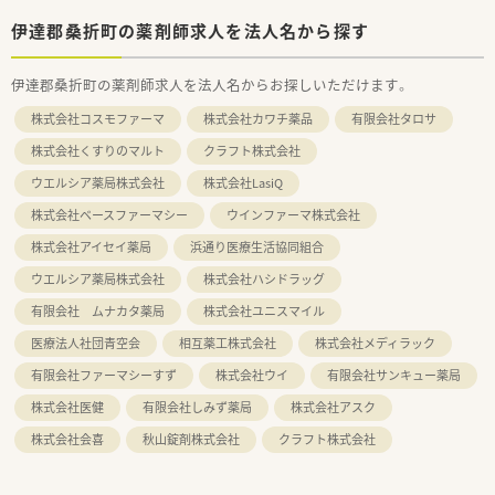
伊達郡桑折町の薬剤師求人を法人名から探す
伊達郡桑折町の薬剤師求人を法人名からお探しいただけます。
株式会社コスモファーマ
株式会社カワチ薬品
有限会社タロサ
株式会社くすりのマルト
クラフト株式会社
ウエルシア薬局株式会社
株式会社LasiQ
株式会社ベースファーマシー
ウインファーマ株式会社
株式会社アイセイ薬局
浜通り医療生活協同組合
ウエルシア薬局株式会社
株式会社ハシドラッグ
有限会社 ムナカタ薬局
株式会社ユニスマイル
医療法人社団青空会
相互薬工株式会社
株式会社メディラック
有限会社ファーマシーすず
株式会社ウイ
有限会社サンキュー薬局
株式会社医健
有限会社しみず薬局
株式会社アスク
株式会社会喜
秋山錠剤株式会社
クラフト株式会社