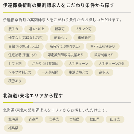
伊達郡桑折町の薬剤師求人をこだわり条件から探す
伊達郡桑折町の薬剤師求人をこだわり条件からお探しいただけます。
駅チカ
週32h以上
新卒可
ブランク可
残業なし(ほぼなし含む)
転勤なし
車通勤可
高給与(600万円以上)
高時給(2,500円以上)
寮・借上社宅あり
住宅補助(手当)あり
認定薬剤師取得支援あり
教育制度あり
シフト制
かかりつけ薬剤師
大手チェーン
大手チェーン以外
ヘルプ体制充実
一人薬剤師
生活環境充実
高収入
積雪あり
北海道/東北エリアから探す
北海道/東北の薬剤師求人をエリアからお探しいただけます。
北海道
青森県
岩手県
宮城県
秋田県
山形県
福島県