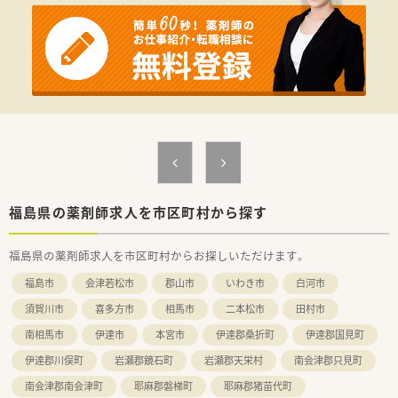
福島県の薬剤師求人を市区町村から探す
福島県の薬剤師求人を市区町村からお探しいただけます。
福島市
会津若松市
郡山市
いわき市
白河市
須賀川市
喜多方市
相馬市
二本松市
田村市
南相馬市
伊達市
本宮市
伊達郡桑折町
伊達郡国見町
伊達郡川俣町
岩瀬郡鏡石町
岩瀬郡天栄村
南会津郡只見町
南会津郡南会津町
耶麻郡磐梯町
耶麻郡猪苗代町