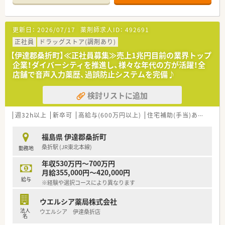
■近隣に店舗展開しラウンダー人材や店舗間の応援体制が整っ
ており、希望休の取りやすさも◎です！
更新日：
2026/07/17
薬剤師求人ID：
492691
≪注目！お仕事内容≫
■調剤・監査・服薬指導の基本業務を中心に、もちろん、在宅など
正社員
ドラッグストア(調剤あり)
も学べます。エリアで在宅専門チームも立ち上げしており、連携
【伊達郡桑折町】≪正社員募集≫売上1兆円目前の業界トップ
して店舗負担も軽減しながら企業として対応を進めています。
企業！ダイバーシティを推進し、様々な年代の方が活躍！全
■全体研修、中途社員研修、Eラーニングなど研修制度も充実し
店舗で音声入力薬歴、過誤防止システムを完備♪
ており、その他福利厚生も充実しています。ブランクのある方・
調剤薬局未経験の方も安心して学べる体制が整っています。
検討リストに追加
■幅広い経験を積みたい・一から調剤を学びたい・ブランクのあ
る方などにもおすすめのチェーン薬局です。
週32h以上
新卒可
高給与(600万円以上)
住宅補助(手当)あり
認定
【安心の教育体制】
新卒の方向けには、新入社員導入研修で約2週間集中して研修が
福島県 伊達郡桑折町
行われます。
桑折駅 (JR東北本線)
勤務地
その後フォロー研修やスキルアップ勉強会もございます。
※中途入社の方は、OJT研修として店舗の先輩社員から教えてい
年収530万円～700万円
ただきながら、業務を覚えていただきます！
月給355,000円～420,000円
社外研修として、ファーマシーセミナーや日本薬剤師会主催の研
給与
※経験や選択コースにより異なります
修会・学術大会にご希望がある方はご参加いただけます。
ウエルシア薬局株式会社
【長く働ける環境】
法人
ウエルシア 伊達桑折店
有給休暇の取得や育児休暇など、従業員の皆さんが長く働ける環
名
境を整えております。シフトは本社が作成しており、店舗全体の