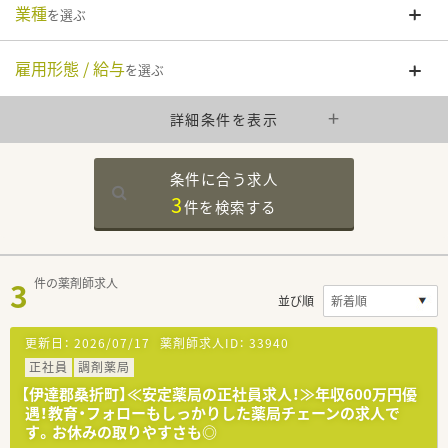
業種
を選ぶ
雇用形態 / 給与
を選ぶ
詳細条件を表示
条件に合う求人
3
件を
検索する
3
件の薬剤師求人
並び順
更新日：
2026/07/17
薬剤師求人ID：
33940
正社員
調剤薬局
【伊達郡桑折町】≪安定薬局の正社員求人！≫年収600万円優
遇！教育・フォローもしっかりした薬局チェーンの求人で
す。お休みの取りやすさも◎