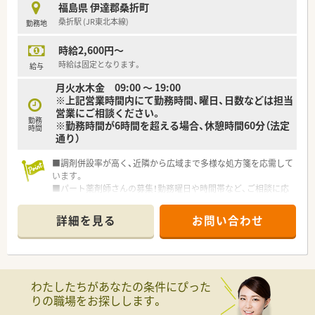
時短勤務ができるよう変更予定です。
福島県 伊達郡桑折町
■年間休日が120日とワークライフバランスが整っています
桑折駅 (JR東北本線)
勤務地
■日用品から常備薬まで、従業員割引制度など嬉しいメリットも
たくさんあります！
時給2,600円～
時給は固定となります。
給与
月火水木金 09:00 ～ 19:00
※上記営業時間内にて勤務時間、曜日、日数などは担当
営業にご相談ください。
勤務
※勤務時間が6時間を超える場合、休憩時間60分（法定
時間
通り）
■調剤併設率が高く、近隣から広域まで多様な処方箋を応需して
います。
■パート薬剤師さんの募集！勤務曜日や時間帯など、ご相談に応
じます。
■患者様を温かく迎え、信頼をいただける薬局作りを大切にして
詳細を見る
お問い合わせ
います。
■面受けで薬剤師としての腕を磨けます。常時複数薬剤師の体
制で安心です。
■そのほか、健康相談やカウンセリング、在宅医療も行い、全て
の患者様に対応できる体制です。
わたしたちがあなたの条件にぴった
■全方面で地域医療に貢献したい、そんな方にお勧めの企業で
りの職場をお探しします。
す。