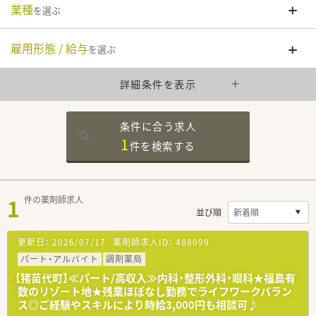
業種
を選ぶ
雇用形態 / 給与
を選ぶ
詳細条件を表示
条件に合う求人
1
件を
検索する
1
件の薬剤師求人
並び順
更新日：
2026/07/17
薬剤師求人ID：
488099
パート・アルバイト
調剤薬局
【猪苗代町】≪パート/高収入≫内科・整形外科・眼科★福島有
数のリゾート地★残業ほぼなし勤務でライフワークバラン
ス◎ご経験やスキルにより時給3,000円も相談可♪