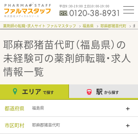
平日9：30-19：00 土日10：00-19：00
薬剤師の転職・求人サイト ファルマスタッフ
福島県
耶麻郡猪苗代町
未
耶麻郡猪苗代町（福島県）の
未経験可
の薬剤師転職・求人
情報一覧
エリア
駅
で探す
から探す
都道府県
福島県
市区町村
耶麻郡猪苗代町