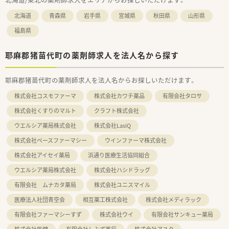
北海道
青森県
岩手県
宮城県
秋田県
山形県
福島県
耶麻郡猪苗代町の薬剤師求人を法人名から探す
耶麻郡猪苗代町の薬剤師求人を法人名からお探しいただけます。
株式会社コスモファーマ
株式会社カワチ薬品
有限会社タロサ
株式会社くすりのマルト
クラフト株式会社
ウエルシア薬局株式会社
株式会社LasiQ
株式会社ベースファーマシー
ウインファーマ株式会社
株式会社アイセイ薬局
浜通り医療生活協同組合
ウエルシア薬局株式会社
株式会社ハシドラッグ
有限会社 ムナカタ薬局
株式会社ユニスマイル
医療法人社団青空会
相互薬工株式会社
株式会社メディラック
有限会社ファーマシーすず
株式会社ウイ
有限会社サンキュー薬局