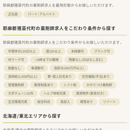
耶麻郡猪苗代町の薬剤師求人を雇用形態からお探しいただけます。
正社員
パート・アルバイト
耶麻郡猪苗代町の薬剤師求人をこだわり条件から探す
耶麻郡猪苗代町の薬剤師求人をこだわり条件からお探しいただけます。
年間休日120日以上
週32h以上
未経験可
ブランク可
Ｗワーク可
~18時までの職場
残業なし(ほぼなし含む)
転勤なし
車通勤可
高給与(600万円以上)
高時給(2,500円以上)
寮・借上社宅あり
住宅補助(手当)あり
管理薬剤師
教育制度あり
シフト制
かかりつけ薬剤師
大手チェーン以外
ヘルプ体制充実
賃貸物件（家具付き）
生活環境充実
総合科目
高収入
積雪あり
リゾート
北海道/東北エリアから探す
北海道/東北の薬剤師求人をエリアからお探しいただけます。