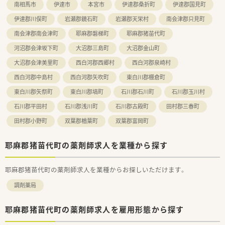
南相馬市
伊達市
本宮市
伊達郡桑折町
伊達郡国見町
伊達郡川俣町
岩瀬郡鏡石町
岩瀬郡天栄村
南会津郡只見町
南会津郡南会津町
耶麻郡磐梯町
耶麻郡猪苗代町
河沼郡会津坂下町
大沼郡三島町
大沼郡金山町
大沼郡会津美里町
西白河郡西郷村
西白河郡泉崎村
西白河郡中島村
西白河郡矢吹町
東白川郡棚倉町
東白川郡矢祭町
東白川郡塙町
石川郡石川町
石川郡玉川村
石川郡平田村
石川郡浅川町
石川郡古殿町
田村郡三春町
田村郡小野町
双葉郡楢葉町
双葉郡富岡町
耶麻郡猪苗代町の薬剤師求人を業種から探す
耶麻郡猪苗代町の薬剤師求人を業種からお探しいただけます。
調剤薬局
耶麻郡猪苗代町の薬剤師求人を雇用形態から探す