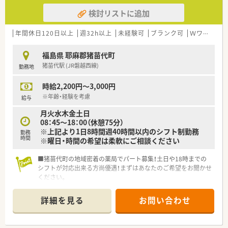
検討リストに追加
年間休日120日以上
週32h以上
未経験可
ブランク可
Ｗワーク可
福島県 耶麻郡猪苗代町
猪苗代駅 (JR磐越西線)
勤務地
時給2,200円～3,000円
※年齢・経験を考慮
給与
月火水木金土日
08：45～18：00（休憩75分）
※上記より1日8時間週40時間以内のシフト制勤務
勤務
時間
※曜日・時間の希望は柔軟にご相談ください
■猪苗代町の地域密着の薬局でパート募集！土日や18時までの
シフトが対応出来る方尚優遇！まずはあなたのご希望をお聞かせ
ください。
■正社員の方も完全週休二日制で勤務している薬局です！年間休
汁125日かつ残業ほぼなし店舗でライフワークバランスも充実
詳細を見る
お問い合わせ
◎
■内科、整形外科、眼科メインに地域の処方せんを広く集めてお
ります。学べる環境でじっくり業務にあたれます。