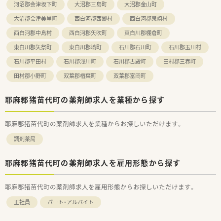
河沼郡会津坂下町
大沼郡三島町
大沼郡金山町
大沼郡会津美里町
西白河郡西郷村
西白河郡泉崎村
西白河郡中島村
西白河郡矢吹町
東白川郡棚倉町
東白川郡矢祭町
東白川郡塙町
石川郡石川町
石川郡玉川村
石川郡平田村
石川郡浅川町
石川郡古殿町
田村郡三春町
田村郡小野町
双葉郡楢葉町
双葉郡富岡町
耶麻郡猪苗代町の薬剤師求人を業種から探す
耶麻郡猪苗代町の薬剤師求人を業種からお探しいただけます。
調剤薬局
耶麻郡猪苗代町の薬剤師求人を雇用形態から探す
耶麻郡猪苗代町の薬剤師求人を雇用形態からお探しいただけます。
正社員
パート・アルバイト