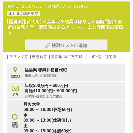
■在宅は施設・居宅両方に取り組みを進めている薬局です。在宅
更新日：
2026/07/17
薬剤師求人ID：
581933
に興味のある方大歓迎です。
■代表取締役も薬剤師として勤務しており、風通しの良い社風が
正社員
調剤薬局
魅力です◎
【福島県猪苗代町】≪高年収＆残業ほぼなし≫病院門前で安
定の業務内容／清潔感のあるアットホームな雰囲気の薬局
♪
検討リストに追加
ブランク可
車通勤可
高給与(600万円以上)
寮・借上社宅あり
教育
福島県 耶麻郡猪苗代町
猪苗代駅 (JR磐越西線)
勤務地
年収500万円～600万円
月給410,000円～500,000円
給与
※年齢・経験により応相談
月火木金
09:00 ～ 18:00（休憩60分)
水
09:00 ～ 13:00(休憩無し)
勤務
土
時間
09:00 ～ 15:00(休憩60分)