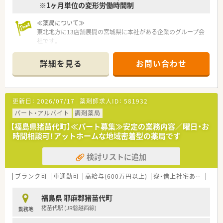
※1ヶ月単位の変形労働時間制
≪薬局について≫
東北地方に13店舗展開の宮城県に本社がある企業のグループ会
社です。
こちらの店舗は、設立後間もなく開局した薬局さんで、開局から
20年弱、患者様としっかり向き合う姿勢を大切に運営しておら
詳細を見る
お問い合わせ
れます。
総合病院門前という事もあり、勉強できる環境と、じっくり服薬
指導に取組める環境があります。
更新日：
2026/07/17
薬剤師求人ID：
581932
パート・アルバイト
調剤薬局
【福島県猪苗代町】≪パート募集≫安定の業務内容／曜日・お
時間相談可！アットホームな地域密着型の薬局です
検討リストに追加
ブランク可
車通勤可
高給与(600万円以上)
寮・借上社宅あり
教育
福島県 耶麻郡猪苗代町
猪苗代駅 (JR磐越西線)
勤務地