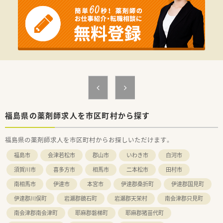
≪薬局について≫
東北地方に13店舗展開の宮城県に本社がある企業のグループ会
社です。
こちらの店舗は、設立後間もなく開局した薬局さんで、開局から
20年弱、患者様としっかり向き合う姿勢を大切に運営しておら
れます。
総合病院門前という事もあり、勉強できる環境と、じっくり服薬
指導に取組める環境があります。
福島県の薬剤師求人を市区町村から探す
福島県の薬剤師求人を市区町村からお探しいただけます。
福島市
会津若松市
郡山市
いわき市
白河市
須賀川市
喜多方市
相馬市
二本松市
田村市
南相馬市
伊達市
本宮市
伊達郡桑折町
伊達郡国見町
伊達郡川俣町
岩瀬郡鏡石町
岩瀬郡天栄村
南会津郡只見町
南会津郡南会津町
耶麻郡磐梯町
耶麻郡猪苗代町