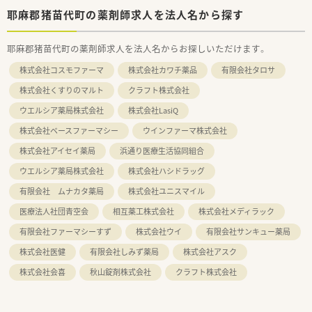
耶麻郡猪苗代町の薬剤師求人を法人名から探す
耶麻郡猪苗代町の薬剤師求人を法人名からお探しいただけます。
株式会社コスモファーマ
株式会社カワチ薬品
有限会社タロサ
株式会社くすりのマルト
クラフト株式会社
ウエルシア薬局株式会社
株式会社LasiQ
株式会社ベースファーマシー
ウインファーマ株式会社
株式会社アイセイ薬局
浜通り医療生活協同組合
ウエルシア薬局株式会社
株式会社ハシドラッグ
有限会社 ムナカタ薬局
株式会社ユニスマイル
医療法人社団青空会
相互薬工株式会社
株式会社メディラック
有限会社ファーマシーすず
株式会社ウイ
有限会社サンキュー薬局
株式会社医健
有限会社しみず薬局
株式会社アスク
株式会社会喜
秋山錠剤株式会社
クラフト株式会社