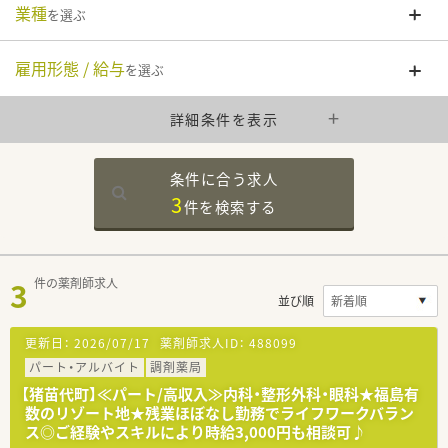
業種
を選ぶ
雇用形態 / 給与
を選ぶ
詳細条件を表示
条件に合う求人
3
件を
検索する
3
件の薬剤師求人
並び順
更新日：
2026/07/17
薬剤師求人ID：
488099
パート・アルバイト
調剤薬局
【猪苗代町】≪パート/高収入≫内科・整形外科・眼科★福島有
数のリゾート地★残業ほぼなし勤務でライフワークバラン
ス◎ご経験やスキルにより時給3,000円も相談可♪