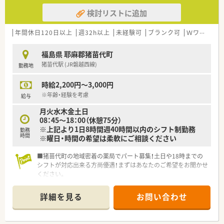
検討リストに追加
年間休日120日以上
週32h以上
未経験可
ブランク可
Ｗワーク可
福島県 耶麻郡猪苗代町
猪苗代駅 (JR磐越西線)
勤務地
時給2,200円～3,000円
※年齢・経験を考慮
給与
月火水木金土日
08：45～18：00（休憩75分）
※上記より1日8時間週40時間以内のシフト制勤務
勤務
時間
※曜日・時間の希望は柔軟にご相談ください
■猪苗代町の地域密着の薬局でパート募集！土日や18時までの
シフトが対応出来る方尚優遇！まずはあなたのご希望をお聞かせ
ください。
■正社員の方も完全週休二日制で勤務している薬局です！年間休
汁125日かつ残業ほぼなし店舗でライフワークバランスも充実
詳細を見る
お問い合わせ
◎
■内科、整形外科、眼科メインに地域の処方せんを広く集めてお
ります。学べる環境でじっくり業務にあたれます。