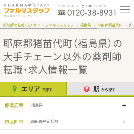
平日9：30-19：00 土日10：00-19：00
薬剤師の転職・求人サイト ファルマスタッフ
福島県
耶麻郡猪苗代町
大
耶麻郡猪苗代町（福島県）の
大手チェーン以外
の薬剤師
転職・求人情報一覧
エリア
駅
で探す
から探す
都道府県
福島県
市区町村
耶麻郡猪苗代町