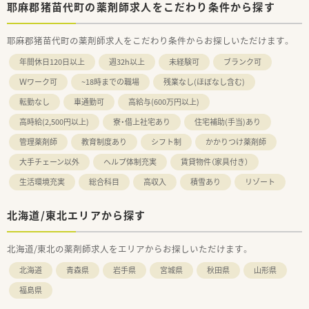
耶麻郡猪苗代町の薬剤師求人をこだわり条件から探す
耶麻郡猪苗代町の薬剤師求人をこだわり条件からお探しいただけます。
年間休日120日以上
週32h以上
未経験可
ブランク可
Ｗワーク可
~18時までの職場
残業なし(ほぼなし含む)
転勤なし
車通勤可
高給与(600万円以上)
高時給(2,500円以上)
寮・借上社宅あり
住宅補助(手当)あり
管理薬剤師
教育制度あり
シフト制
かかりつけ薬剤師
大手チェーン以外
ヘルプ体制充実
賃貸物件（家具付き）
生活環境充実
総合科目
高収入
積雪あり
リゾート
北海道/東北エリアから探す
北海道/東北の薬剤師求人をエリアからお探しいただけます。
北海道
青森県
岩手県
宮城県
秋田県
山形県
福島県