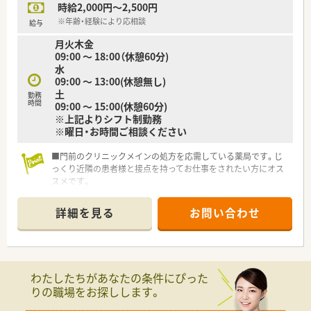
時給2,000円～2,500円
※年齢・経験により応相談
給与
月火木金
09:00 ～ 18:00（休憩60分)
水
09:00 ～ 13:00(休憩無し)
土
勤務
時間
09:00 ～ 15:00(休憩60分)
※上記よりシフト制勤務
※曜日・お時間ご相談ください
■門前のクリニックメインの処方を応需している薬局です。じ
っくり近隣の患者様と接点を持ってお仕事をされたい方にオス
スメです。
■東北を中心に複数店舗展開のある企業で急なお休みの対応も
安心です。曜日やお時間をご都合に合わせてご相談ください。
詳細を見る
お問い合わせ
■時給相談もOK！年齢や経験を考慮し、ご希望の条件に近づくよ
う担当のコンサルティングがしっかり交渉いたします。
■猪苗代ICからお車5分、猪苗代駅からも徒歩圏内のアクセスで
す！周辺は落ち着いた街並みで混雑等のストレス無く通勤が可能
です。
わたしたちがあなたの条件にぴった
■常勤の方を中心に店舗運営をしており、ブランクのある方・子
りの職場をお探しします。
育て世代の方含め幅広い勤務の相談が出来る薬局です。まずは
一度お気軽にお問い合わせください。