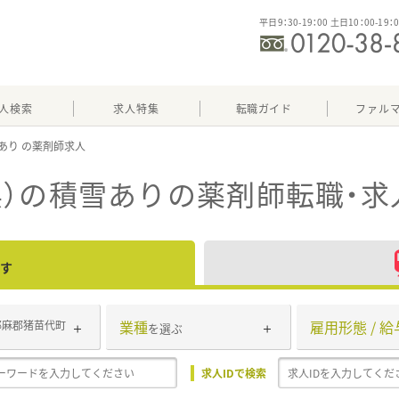
平日9：30-19：00 土日10：00-19：
人検索
求人特集
転職ガイド
ファル
あり
）の積雪あり
の薬剤師転職・求
す
業種
雇用形態 / 給
耶麻郡猪苗代町
を選ぶ
求人IDで検索