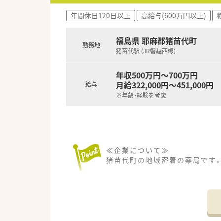
年間休日120日以上
高給与(600万円以上)
福島県 耶麻郡猪苗代町
勤務地
猪苗代駅 (JR磐越西線)
年収500万円～700万円
月給322,000円～451,000円
給与
※年齢・経験を考慮
≪企業について≫
猪苗代町の地域密着の薬局です
≪募集について≫
・正社員積極採用中！
・高年収相談OKです、あなたの
・日曜日開局の店舗
・完全週休二日制勤務です！