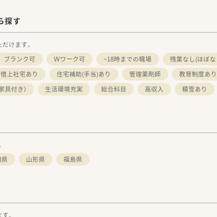
ら探す
ただけます。
ブランク可
Ｗワーク可
~18時までの職場
残業なし(ほぼな
・借上社宅あり
住宅補助(手当)あり
管理薬剤師
教育制度あり
家具付き）
生活環境充実
総合科目
高収入
積雪あり
。
田県
山形県
福島県
ます。