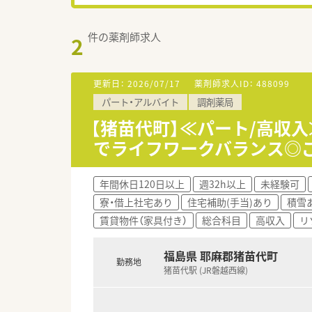
件の薬剤師求人
2
更新日：
2026/07/17
薬剤師求人ID：
488099
パート・アルバイト
調剤薬局
【猪苗代町】≪パート/高収
でライフワークバランス◎ご
年間休日120日以上
週32h以上
未経験可
寮・借上社宅あり
住宅補助(手当)あり
積雪
賃貸物件（家具付き）
総合科目
高収入
リ
福島県 耶麻郡猪苗代町
勤務地
猪苗代駅 (JR磐越西線)