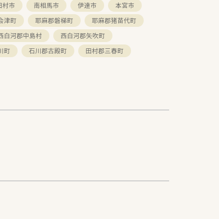
田村市
南相馬市
伊達市
本宮市
会津町
耶麻郡磐梯町
耶麻郡猪苗代町
西白河郡中島村
西白河郡矢吹町
川町
石川郡古殿町
田村郡三春町