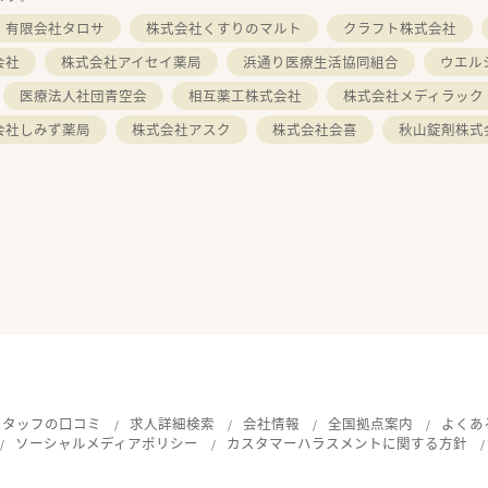
有限会社タロサ
株式会社くすりのマルト
クラフト株式会社
会社
株式会社アイセイ薬局
浜通り医療生活協同組合
ウエル
医療法人社団青空会
相互薬工株式会社
株式会社メディラック
会社しみず薬局
株式会社アスク
株式会社会喜
秋山錠剤株式
スタッフの口コミ
求人詳細検索
会社情報
全国拠点案内
よくあ
ソーシャルメディアポリシー
カスタマーハラスメントに関する方針