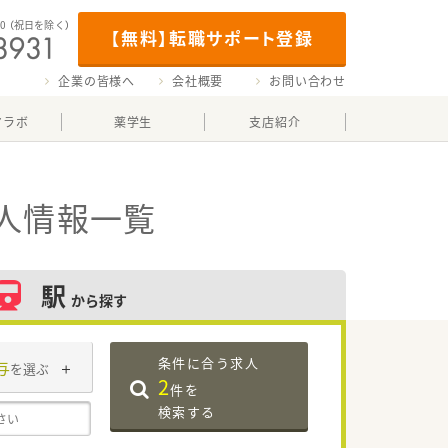
00
（祝日を除く）
【無料】転職サポート登録
企業の皆様へ
会社概要
お問い合わせ
マラボ
薬学生
支店紹介
人情報一覧
駅
から探す
条件に合う求人
与
を選ぶ
2
件を
検索する