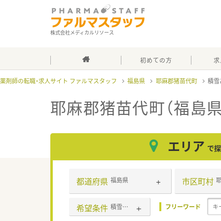
株式会社メディカルリソース
初めての方
求
薬剤師の転職・求人サイト ファルマスタッフ
福島県
耶麻郡猪苗代町
積雪
耶麻郡猪苗代町（福島県
エリア
で探
都道府県
市区町村
福島県
希望条件
積雪あり
フリーワード