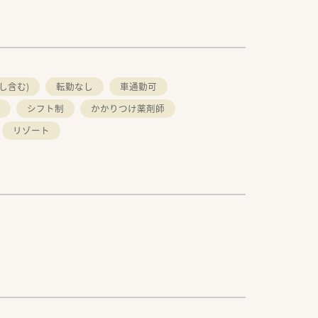
し含む)
転勤なし
車通勤可
シフト制
かかりつけ薬剤師
リゾート