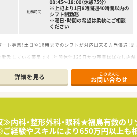
08：45～18：00（休憩75分）
※上記より1日8時間週40時間以内の
勤務時間
シフト制勤務
※曜日・時間の希望は柔軟にご相談
ください
パート募集！土日や18時までのシフトが対応出来る方尚優遇！
で勤務している薬局です！年間休汁125日かつ残業ほぼなし店
に地域の処方せんを広く集めております。学べる環境でじっくり
組みを進めている薬局です。在宅に興味のある方大歓迎です。
この求人に
務しており、風通しの良い社風が魅力です◎
詳細を見る
お問い合わせ
収≫内科・整形外科・眼科★福島有数の
ご経験やスキルにより650万円以上も