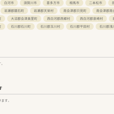
白河市
須賀川市
喜多方市
相馬市
二本松市
岩瀬郡鏡石町
岩瀬郡天栄村
南会津郡只見町
南会津郡南
町
大沼郡会津美里町
西白河郡西郷村
西白河郡泉崎村
町
石川郡石川町
石川郡玉川村
石川郡平田村
石川郡浅
す。
す
けます。