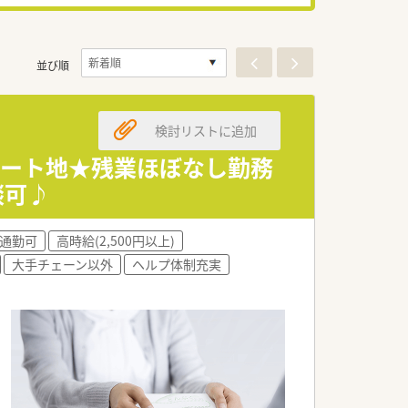
並び順
検討リストに追加
ゾート地★残業ほぼなし勤務
談可♪
通勤可
高時給(2,500円以上)
大手チェーン以外
ヘルプ体制充実