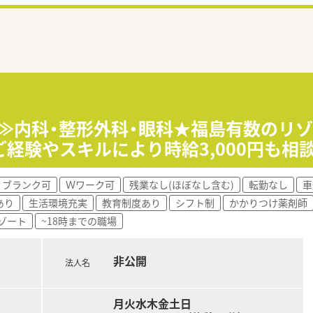
入≫内科・整形外科・眼科★福島有数のリ
経験やスキルにより時給3,000円も相
ブランク可
Ｗワーク可
残業なし(ほぼなし含む)
転勤なし
車
あり
生活環境充実
教育制度あり
シフト制
かかりつけ薬剤師
ゾート
~18時までの職場
非公開
法人名
月火水木金土日