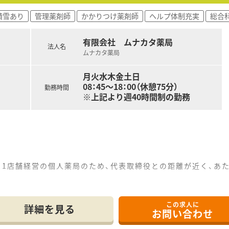
積雪あり
管理薬剤師
かかりつけ薬剤師
ヘルプ体制充実
総合
有限会社 ムナカタ薬局
法人名
ムナカタ薬局
月火水木金土日
08：45～18：00（休憩75分）
勤務時間
※上記より週40時間制の勤務
。1店舗経営の個人薬局のため、代表取締役との距離が近く、あ
この求人に
ご希望をお聞かせください。
詳細を見る
お問い合わせ