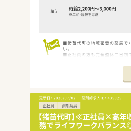
時給2,200円～3,000円
給与
※年齢・経験を考慮
■猪苗代町の地域密着の薬局で
い。
■正社員の方も完全週休二日制
■内科、整形外科、眼科メイン
■在宅は施設・居宅両方に取り
■代表取締役も薬剤師として勤
更新日：
2026/07/02
薬剤師求人ID：
435825
正社員
調剤薬局
【猪苗代町】≪正社員×高年
務でライフワークバランス◎