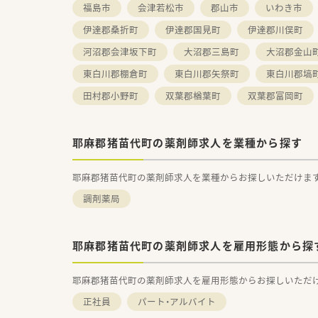
福島市
会津若松市
郡山市
いわき市
伊達郡桑折町
伊達郡国見町
伊達郡川俣町
河沼郡会津坂下町
大沼郡三島町
大沼郡金山
東白川郡棚倉町
東白川郡矢祭町
東白川郡塙
田村郡小野町
双葉郡楢葉町
双葉郡富岡町
耶麻郡猪苗代町の薬剤師求人を業種から探す
耶麻郡猪苗代町の薬剤師求人を業種からお探しいただけま
調剤薬局
耶麻郡猪苗代町の薬剤師求人を雇用形態から探
耶麻郡猪苗代町の薬剤師求人を雇用形態からお探しいただ
正社員
パート・アルバイト