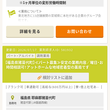
※1ヶ月単位の変形労働時間制
≪薬局について≫
東北地方に13店舗展開の宮城県に本社がある企業のグループ会
社です。
こちらの店舗は、設立後間もなく開局した薬局さんで、開局から
20年弱、患者様としっかり向き合う姿勢を大切に運営しておら
詳細を見る
お問い合わせ
れます。
総合病院門前という事もあり、勉強できる環境と、じっくり服薬
指導に取組める環境があります。
更新日：
2026/07/17
薬剤師求人ID：
581932
パート・アルバイト
調剤薬局
【福島県猪苗代町】≪パート募集≫安定の業務内容／曜日・お
時間相談可！アットホームな地域密着型の薬局です
検討リストに追加
ブランク可
車通勤可
高給与(600万円以上)
寮・借上社宅あり
教育
福島県 耶麻郡猪苗代町
猪苗代駅 (JR磐越西線)
勤務地