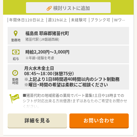
検討リストに追加
年間休日120日以上
週32h以上
未経験可
ブランク可
Ｗワーク可
福島県 耶麻郡猪苗代町
猪苗代駅 (JR磐越西線)
勤務地
時給2,200円～3,000円
※年齢・経験を考慮
給与
月火水木金土日
08：45～18：00（休憩75分）
※上記より1日8時間週40時間以内のシフト制勤務
勤務
時間
※曜日・時間の希望は柔軟にご相談ください
■猪苗代町の地域密着の薬局でパート募集！土日や18時までの
シフトが対応出来る方尚優遇！まずはあなたのご希望をお聞かせ
ください。
■正社員の方も完全週休二日制で勤務している薬局です！年間休
汁125日かつ残業ほぼなし店舗でライフワークバランスも充実
詳細を見る
お問い合わせ
◎
■内科、整形外科、眼科メインに地域の処方せんを広く集めてお
ります。学べる環境でじっくり業務にあたれます。