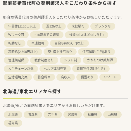
耶麻郡猪苗代町の薬剤師求人をこだわり条件から探す
耶麻郡猪苗代町の薬剤師求人をこだわり条件からお探しいただけます。
年間休日120日以上
週32h以上
未経験可
ブランク可
Ｗワーク可
~18時までの職場
残業なし(ほぼなし含む)
転勤なし
車通勤可
高給与(600万円以上)
高時給(2,500円以上)
寮・借上社宅あり
住宅補助(手当)あり
管理薬剤師
教育制度あり
シフト制
かかりつけ薬剤師
大手チェーン以外
ヘルプ体制充実
賃貸物件（家具付き）
生活環境充実
総合科目
高収入
積雪あり
リゾート
北海道/東北エリアから探す
北海道/東北の薬剤師求人をエリアからお探しいただけます。
北海道
青森県
岩手県
宮城県
秋田県
山形県
福島県