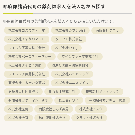
耶麻郡猪苗代町の薬剤師求人を法人名から探す
耶麻郡猪苗代町の薬剤師求人を法人名からお探しいただけます。
株式会社コスモファーマ
株式会社カワチ薬品
有限会社タロサ
株式会社くすりのマルト
クラフト株式会社
ウエルシア薬局株式会社
株式会社LasiQ
株式会社ベースファーマシー
ウインファーマ株式会社
株式会社アイセイ薬局
浜通り医療生活協同組合
ウエルシア薬局株式会社
株式会社ハシドラッグ
有限会社 ムナカタ薬局
株式会社ユニスマイル
医療法人社団青空会
相互薬工株式会社
株式会社メディラック
有限会社ファーマシーすず
株式会社ウイ
有限会社サンキュー薬局
株式会社医健
有限会社しみず薬局
株式会社アスク
株式会社会喜
秋山錠剤株式会社
クラフト株式会社