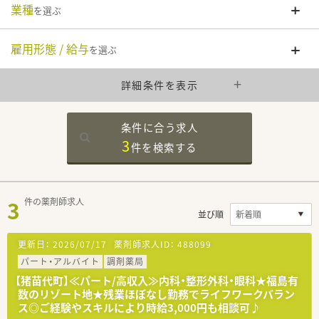
業種
を選ぶ
雇用形態 / 給与
を選ぶ
詳細条件を表示
条件に合う求人
3
件を
検索する
3
件の薬剤師求人
並び順
更新日：
2026/07/17
薬剤師求人ID：
488099
パート・アルバイト
調剤薬局
【猪苗代町】≪パート/高収入≫内科・整形外科・眼科★福島有
数のリゾート地★残業ほぼなし勤務でライフワークバラン
ス◎ご経験やスキルにより時給3,000円も相談可♪