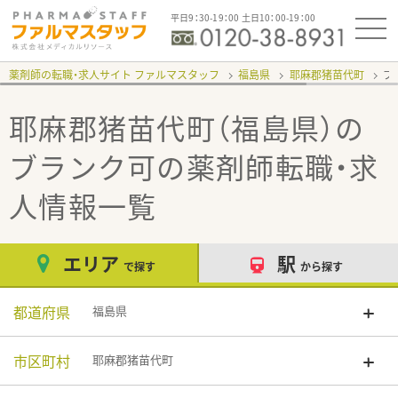
平日9：30-19：00 土日10：00-19：00
薬剤師の転職・求人サイト ファルマスタッフ
福島県
耶麻郡猪苗代町
ブ
耶麻郡猪苗代町（福島県）の
ブランク可
の薬剤師転職・求
人情報一覧
エリア
駅
で探す
から探す
都道府県
福島県
市区町村
耶麻郡猪苗代町