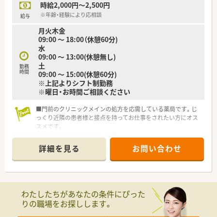
時給2,000円～2,500円
※年齢・経験により応相談
給与
月火木金
09:00 ～ 18:00（休憩60分)
水
09:00 ～ 13:00(休憩無し)
土
勤務
時間
09:00 ～ 15:00(休憩60分)
※上記よりシフト制勤務
※曜日・お時間ご相談ください
■門前のクリニックメインの処方を応需している薬局です。じ
っくり近隣の患者様と接点を持ってお仕事をされたい方にオス
スメです。
■東北を中心に複数店舗展開のある企業で急なお休みの対応も
安心です。曜日やお時間をご都合に合わせてご相談ください。
詳細を見る
お問い合わせ
■時給相談もOK！年齢や経験を考慮し、ご希望の条件に近づくよ
う担当のコンサルティングがしっかり交渉いたします。
■猪苗代ICからお車5分、猪苗代駅からも徒歩圏内のアクセスで
す！周辺は落ち着いた街並みで混雑等のストレス無く通勤が可能
です。
わたしたちがあなたの条件にぴった
■常勤の方を中心に店舗運営をしており、ブランクのある方・子
りの職場をお探しします。
育て世代の方含め幅広い勤務の相談が出来る薬局です。まずは
一度お気軽にお問い合わせください。