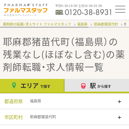
平日9：30-19：00 土日10：00-19：00
薬剤師の転職・求人サイト ファルマスタッフ
福島県
耶麻郡猪苗代町
残
耶麻郡猪苗代町（福島県）の
残業なし(ほぼなし含む)
の薬
剤師転職・求人情報一覧
エリア
駅
で探す
から探す
都道府県
福島県
市区町村
耶麻郡猪苗代町