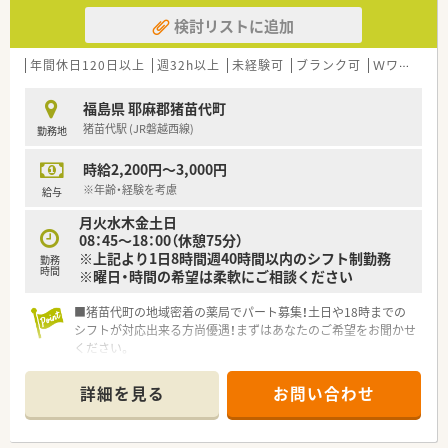
検討リストに追加
年間休日120日以上
週32h以上
未経験可
ブランク可
Ｗワーク可
福島県 耶麻郡猪苗代町
猪苗代駅 (JR磐越西線)
勤務地
時給2,200円～3,000円
※年齢・経験を考慮
給与
月火水木金土日
08：45～18：00（休憩75分）
※上記より1日8時間週40時間以内のシフト制勤務
勤務
時間
※曜日・時間の希望は柔軟にご相談ください
■猪苗代町の地域密着の薬局でパート募集！土日や18時までの
シフトが対応出来る方尚優遇！まずはあなたのご希望をお聞かせ
ください。
■正社員の方も完全週休二日制で勤務している薬局です！年間休
汁125日かつ残業ほぼなし店舗でライフワークバランスも充実
詳細を見る
お問い合わせ
◎
■内科、整形外科、眼科メインに地域の処方せんを広く集めてお
ります。学べる環境でじっくり業務にあたれます。