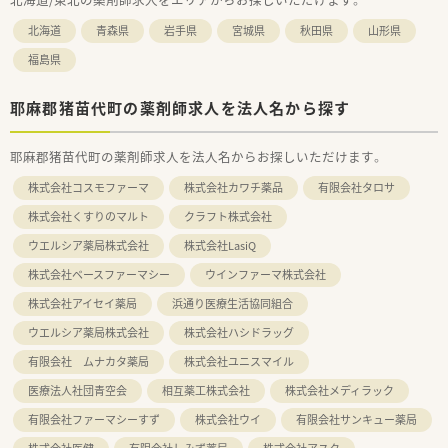
北海道
青森県
岩手県
宮城県
秋田県
山形県
福島県
耶麻郡猪苗代町の薬剤師求人を法人名から探す
耶麻郡猪苗代町の薬剤師求人を法人名からお探しいただけます。
株式会社コスモファーマ
株式会社カワチ薬品
有限会社タロサ
株式会社くすりのマルト
クラフト株式会社
ウエルシア薬局株式会社
株式会社LasiQ
株式会社ベースファーマシー
ウインファーマ株式会社
株式会社アイセイ薬局
浜通り医療生活協同組合
ウエルシア薬局株式会社
株式会社ハシドラッグ
有限会社 ムナカタ薬局
株式会社ユニスマイル
医療法人社団青空会
相互薬工株式会社
株式会社メディラック
有限会社ファーマシーすず
株式会社ウイ
有限会社サンキュー薬局