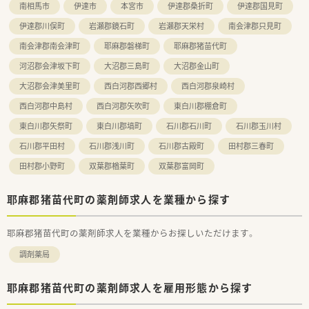
南相馬市
伊達市
本宮市
伊達郡桑折町
伊達郡国見町
伊達郡川俣町
岩瀬郡鏡石町
岩瀬郡天栄村
南会津郡只見町
南会津郡南会津町
耶麻郡磐梯町
耶麻郡猪苗代町
河沼郡会津坂下町
大沼郡三島町
大沼郡金山町
大沼郡会津美里町
西白河郡西郷村
西白河郡泉崎村
西白河郡中島村
西白河郡矢吹町
東白川郡棚倉町
東白川郡矢祭町
東白川郡塙町
石川郡石川町
石川郡玉川村
石川郡平田村
石川郡浅川町
石川郡古殿町
田村郡三春町
田村郡小野町
双葉郡楢葉町
双葉郡富岡町
耶麻郡猪苗代町の薬剤師求人を業種から探す
耶麻郡猪苗代町の薬剤師求人を業種からお探しいただけます。
調剤薬局
耶麻郡猪苗代町の薬剤師求人を雇用形態から探す