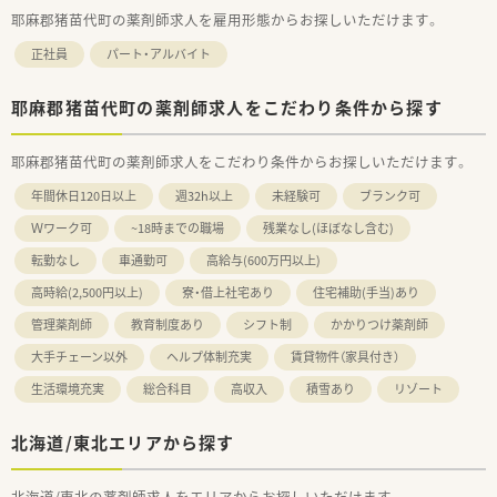
耶麻郡猪苗代町の薬剤師求人を雇用形態からお探しいただけます。
正社員
パート・アルバイト
耶麻郡猪苗代町の薬剤師求人をこだわり条件から探す
耶麻郡猪苗代町の薬剤師求人をこだわり条件からお探しいただけます。
年間休日120日以上
週32h以上
未経験可
ブランク可
Ｗワーク可
~18時までの職場
残業なし(ほぼなし含む)
転勤なし
車通勤可
高給与(600万円以上)
高時給(2,500円以上)
寮・借上社宅あり
住宅補助(手当)あり
管理薬剤師
教育制度あり
シフト制
かかりつけ薬剤師
大手チェーン以外
ヘルプ体制充実
賃貸物件（家具付き）
生活環境充実
総合科目
高収入
積雪あり
リゾート
北海道/東北エリアから探す
北海道/東北の薬剤師求人をエリアからお探しいただけます。