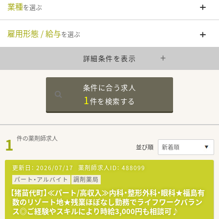
業種
を選ぶ
雇用形態 / 給与
を選ぶ
詳細条件を表示
条件に合う求人
1
件を
検索する
1
件の薬剤師求人
並び順
更新日：
2026/07/17
薬剤師求人ID：
488099
パート・アルバイト
調剤薬局
【猪苗代町】≪パート/高収入≫内科・整形外科・眼科★福島有
数のリゾート地★残業ほぼなし勤務でライフワークバラン
ス◎ご経験やスキルにより時給3,000円も相談可♪