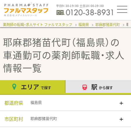
平日9：30-19：00 土日10：00-19：00
薬剤師の転職・求人サイト ファルマスタッフ
福島県
耶麻郡猪苗代町
車
耶麻郡猪苗代町（福島県）の
車通勤可
の薬剤師転職・求人
情報一覧
エリア
駅
で探す
から探す
都道府県
福島県
市区町村
耶麻郡猪苗代町