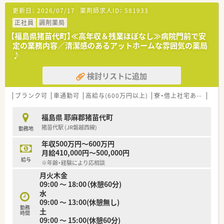
■在宅は施設・居宅両方に取り組みを進めている薬局です。在宅
更新日：
2026/07/17
薬剤師求人ID：
581933
に興味のある方大歓迎です。
■代表取締役も薬剤師として勤務しており、風通しの良い社風が
正社員
調剤薬局
魅力です◎
【福島県猪苗代町】≪高年収＆残業ほぼなし≫病院門前で安
定の業務内容／清潔感のあるアットホームな雰囲気の薬局
♪
検討リストに追加
ブランク可
車通勤可
高給与(600万円以上)
寮・借上社宅あり
教育
福島県 耶麻郡猪苗代町
猪苗代駅 (JR磐越西線)
勤務地
年収500万円～600万円
月給410,000円～500,000円
給与
※年齢・経験により応相談
月火木金
09:00 ～ 18:00（休憩60分)
水
09:00 ～ 13:00(休憩無し)
勤務
土
時間
09:00 ～ 15:00(休憩60分)