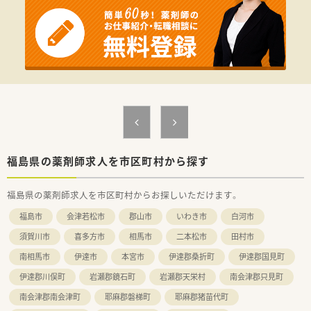
≪薬局について≫
東北地方に13店舗展開の宮城県に本社がある企業のグループ会
社です。
こちらの店舗は、設立後間もなく開局した薬局さんで、開局から
20年弱、患者様としっかり向き合う姿勢を大切に運営しておら
れます。
総合病院門前という事もあり、勉強できる環境と、じっくり服薬
指導に取組める環境があります。
福島県の薬剤師求人を市区町村から探す
福島県の薬剤師求人を市区町村からお探しいただけます。
福島市
会津若松市
郡山市
いわき市
白河市
須賀川市
喜多方市
相馬市
二本松市
田村市
南相馬市
伊達市
本宮市
伊達郡桑折町
伊達郡国見町
伊達郡川俣町
岩瀬郡鏡石町
岩瀬郡天栄村
南会津郡只見町
南会津郡南会津町
耶麻郡磐梯町
耶麻郡猪苗代町