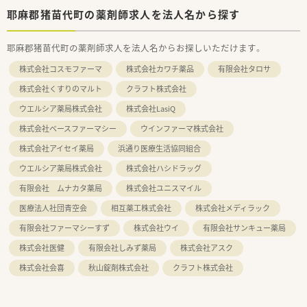
耶麻郡猪苗代町の薬剤師求人を法人名から探す
耶麻郡猪苗代町の薬剤師求人を法人名からお探しいただけます。
株式会社コスモファーマ
株式会社カワチ薬品
有限会社タロサ
株式会社くすりのマルト
クラフト株式会社
ウエルシア薬局株式会社
株式会社LasiQ
株式会社ベースファーマシー
ウインファーマ株式会社
株式会社アイセイ薬局
浜通り医療生活協同組合
ウエルシア薬局株式会社
株式会社ハシドラッグ
有限会社 ムナカタ薬局
株式会社ユニスマイル
医療法人社団青空会
相互薬工株式会社
株式会社メディラック
有限会社ファーマシーすず
株式会社ウイ
有限会社サンキュー薬局
株式会社医健
有限会社しみず薬局
株式会社アスク
株式会社会喜
秋山錠剤株式会社
クラフト株式会社