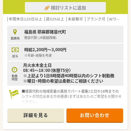
検討リストに追加
年間休日120日以上
週32h以上
未経験可
ブランク可
Ｗワーク可
福島県 耶麻郡猪苗代町
猪苗代駅 (JR磐越西線)
勤務地
時給2,200円～3,000円
※年齢・経験を考慮
給与
月火水木金土日
08：45～18：00（休憩75分）
※上記より1日8時間週40時間以内のシフト制勤務
勤務
時間
※曜日・時間の希望は柔軟にご相談ください
■猪苗代町の地域密着の薬局でパート募集！土日や18時までの
シフトが対応出来る方尚優遇！まずはあなたのご希望をお聞かせ
ください。
■正社員の方も完全週休二日制で勤務している薬局です！年間休
汁125日かつ残業ほぼなし店舗でライフワークバランスも充実
詳細を見る
お問い合わせ
◎
■内科、整形外科、眼科メインに地域の処方せんを広く集めてお
ります。学べる環境でじっくり業務にあたれます。