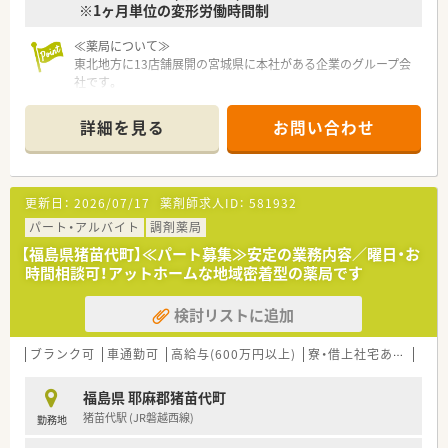
※1ヶ月単位の変形労働時間制
≪薬局について≫
東北地方に13店舗展開の宮城県に本社がある企業のグループ会
社です。
こちらの店舗は、設立後間もなく開局した薬局さんで、開局から
20年弱、患者様としっかり向き合う姿勢を大切に運営しておら
詳細を見る
お問い合わせ
れます。
総合病院門前という事もあり、勉強できる環境と、じっくり服薬
指導に取組める環境があります。
更新日：
2026/07/17
薬剤師求人ID：
581932
パート・アルバイト
調剤薬局
【福島県猪苗代町】≪パート募集≫安定の業務内容／曜日・お
時間相談可！アットホームな地域密着型の薬局です
検討リストに追加
ブランク可
車通勤可
高給与(600万円以上)
寮・借上社宅あり
教育
福島県 耶麻郡猪苗代町
猪苗代駅 (JR磐越西線)
勤務地