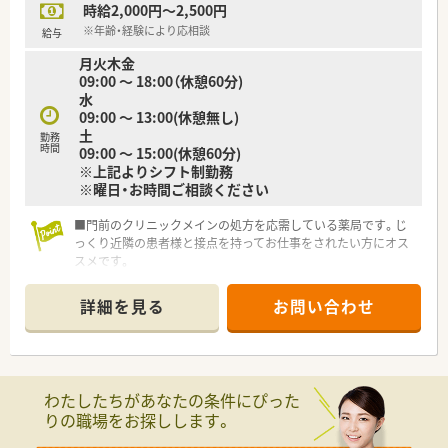
時給2,000円～2,500円
※年齢・経験により応相談
給与
月火木金
09:00 ～ 18:00（休憩60分)
水
09:00 ～ 13:00(休憩無し)
土
勤務
時間
09:00 ～ 15:00(休憩60分)
※上記よりシフト制勤務
※曜日・お時間ご相談ください
■門前のクリニックメインの処方を応需している薬局です。じ
っくり近隣の患者様と接点を持ってお仕事をされたい方にオス
スメです。
■東北を中心に複数店舗展開のある企業で急なお休みの対応も
安心です。曜日やお時間をご都合に合わせてご相談ください。
詳細を見る
お問い合わせ
■時給相談もOK！年齢や経験を考慮し、ご希望の条件に近づくよ
う担当のコンサルティングがしっかり交渉いたします。
■猪苗代ICからお車5分、猪苗代駅からも徒歩圏内のアクセスで
す！周辺は落ち着いた街並みで混雑等のストレス無く通勤が可能
です。
わたしたちがあなたの条件にぴった
■常勤の方を中心に店舗運営をしており、ブランクのある方・子
りの職場をお探しします。
育て世代の方含め幅広い勤務の相談が出来る薬局です。まずは
一度お気軽にお問い合わせください。