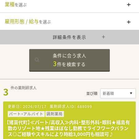
業種
を選ぶ
雇用形態 / 給与
を選ぶ
詳細条件を表示
条件に合う求人
3
件を
検索する
3
件の薬剤師求人
並び順
更新日：
2026/07/17
薬剤師求人ID：
488099
パート・アルバイト
調剤薬局
【猪苗代町】≪パート/高収入≫内科・整形外科・眼科★福島有
数のリゾート地★残業ほぼなし勤務でライフワークバラン
ス◎ご経験やスキルにより時給3,000円も相談可♪