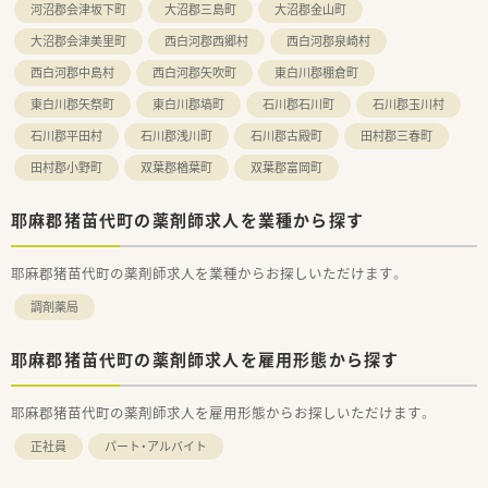
河沼郡会津坂下町
大沼郡三島町
大沼郡金山町
大沼郡会津美里町
西白河郡西郷村
西白河郡泉崎村
西白河郡中島村
西白河郡矢吹町
東白川郡棚倉町
東白川郡矢祭町
東白川郡塙町
石川郡石川町
石川郡玉川村
石川郡平田村
石川郡浅川町
石川郡古殿町
田村郡三春町
田村郡小野町
双葉郡楢葉町
双葉郡富岡町
耶麻郡猪苗代町の薬剤師求人を業種から探す
耶麻郡猪苗代町の薬剤師求人を業種からお探しいただけます。
調剤薬局
耶麻郡猪苗代町の薬剤師求人を雇用形態から探す
耶麻郡猪苗代町の薬剤師求人を雇用形態からお探しいただけます。
正社員
パート・アルバイト