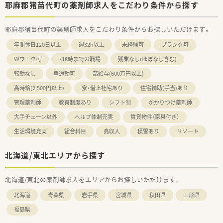
耶麻郡猪苗代町の薬剤師求人をこだわり条件から探す
耶麻郡猪苗代町の薬剤師求人をこだわり条件からお探しいただけます。
年間休日120日以上
週32h以上
未経験可
ブランク可
Ｗワーク可
~18時までの職場
残業なし(ほぼなし含む)
転勤なし
車通勤可
高給与(600万円以上)
高時給(2,500円以上)
寮・借上社宅あり
住宅補助(手当)あり
管理薬剤師
教育制度あり
シフト制
かかりつけ薬剤師
大手チェーン以外
ヘルプ体制充実
賃貸物件（家具付き）
生活環境充実
総合科目
高収入
積雪あり
リゾート
北海道/東北エリアから探す
北海道/東北の薬剤師求人をエリアからお探しいただけます。
北海道
青森県
岩手県
宮城県
秋田県
山形県
福島県