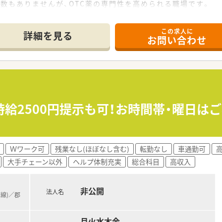
数もありませんが、OTC薬の専門性を高められる職場です。
9時30分から21時00分までで、現在の薬剤師は1名体制で勤
この求人に
詳細を見る
お問い合わせ
常利益が3倍以上と右肩上がりの成長を継続している安定した法
多様な店舗スタイルを展開し、安定した成長と高収益を実現して
務を明確に割り振り、薬剤師は専門業務に集中できる体制を整え
門性を深め、お客様の健康をトータルでサポートしたい方に最
安心して働き続けられる、充実した福利厚生を求める方にオスス
時給2500円提示も可！お時間帯・曜日は
わせて、ナショナル・広域・狭域といった勤務地域を選びたい方
Ｗワーク可
残業なし(ほぼなし含む)
転勤なし
車通勤可
高
大手チェーン以外
ヘルプ体制充実
総合科目
高収入
非公開
法人名
東線)／郡
月火水木金