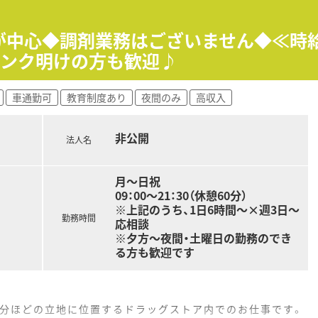
のカウンセリング販売に興味がある方におすすめです。
TC未経験からキャリアをスタートしたい方に最適です。
が中心◆調剤業務はございません◆≪時給2,
厚い職場で、長く安定して働きたい方に適しています。
ランク明けの方も歓迎♪
車通勤可
教育制度あり
夜間のみ
高収入
非公開
法人名
月～日祝
09：00～21：30（休憩60分）
※上記のうち、1日6時間～×週3日～
勤務時間
応相談
※夕方～夜間・土曜日の勤務のでき
る方も歓迎です
1分ほどの立地に位置するドラッグストア内でのお仕事です。