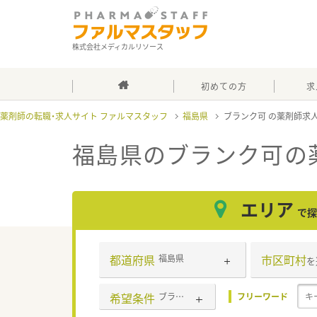
株式会社メディカルリソース
初めての方
求
薬剤師の転職・求人サイト ファルマスタッフ
福島県
ブランク可
福島県のブランク可
の
エリア
で探
都道府県
市区町村
福島県
を
希望条件
ブランク可
フリーワード