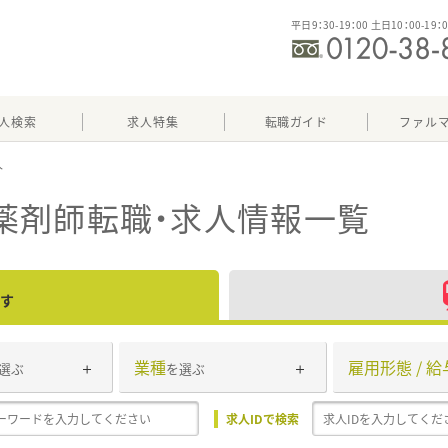
平日9：30-19：00 土日10：00-19：
人検索
求人特集
転職ガイド
ファル
薬剤師転職・求人情報一覧
す
業種
雇用形態 / 給
選ぶ
を選ぶ
求人IDで検索