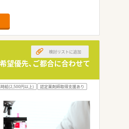
務しています。
人です。
います。
ています。
検討リストに追加
適です。
メです。
ご希望優先、ご都合に合わせて
に適しています。
時給(2,500円以上)
認定薬剤師取得支援あり