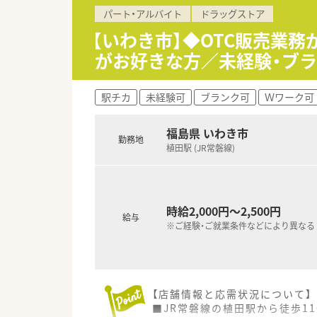
【こんな方にオススメ】
パート・アルバイト
ドラッグストア
■調剤業務よりも、OTC医薬品
■充実した研修制度のもとで、O
【いわき市】◆OTC販売業務
■育児休業や時短勤務制度が手
がお好きな方／未経験・ブ
駅チカ
未経験可
ブランク可
Ｗワーク可
福島県 いわき市
勤務地
植田駅 (JR常磐線)
時給2,000円～2,500円
給与
※ご経験・ご就業条件などにより異なる
【店舗情報と応需状況について】
■JR常磐線の植田駅から徒歩1