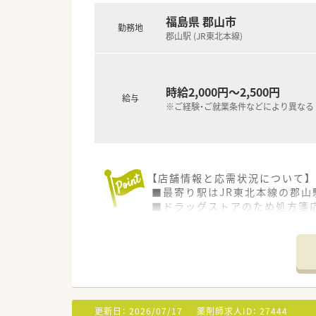
福島県 郡山市
勤務地
郡山駅 (JR東北本線)
時給2,000円～2,500円
給与
※ご経験・ご就業条件などにより異なる
【店舗情報と応需状況について】
■最寄り駅はJR東北本線の郡山
■ドラッグストアのため処方箋応
■薬剤師は常勤1名体制で運営
【法人特徴について】
■直近15年間で売上高4倍と右
■調剤併設店やクリニックモー
■OTC薬や健康食品まで気軽に
更新日：
2026/07/17
薬剤師求人ID：
27444