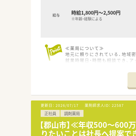
時給1,800円～2,500円
給与
※年齢・経験による
≪薬局について≫
地元に頼りにされている、地域
就業時曜日・時間も相談でき、
更新日：
2026/07/17
薬剤師求人ID：
22587
正社員
調剤薬局
【郡山市】≪年収500～6
りたいことは社長へ提案で