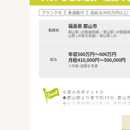
ブランク可
車通勤可
高給与(600万円以上)
福島県 郡山市
勤務地
郡山駅 (JR磐越西線)／郡山駅 (JR磐越
山駅 (JR東北本線)／郡山駅 (JR
…
年収500万円～600万円
月給410,000円～500,000円
給与
※年齢・経験を考慮
≪求人のポイント≫
◆郡山駅より車で約15分、郡山
◆処方箋枚数100枚/日、薬剤師
◆病院門前で、がん領域の処方
◆がん領域の処方箋が多く、門
◆外来対応の他、在宅医療（往診