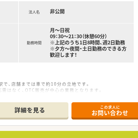
非公開
法人名
月～日祝
09：30～21：30（休憩60分）
※上記のうち1日8時間、週2日勤務
勤務時間
※夕方～夜間・土日勤務のできる方
歓迎します！
駅で、店舗までは車で約10分の立地です。
需はなく、OTC販売が中心の業務となります。
しており、お客様への丁寧な対応が可能です。
この求人に
詳細を見る
お問い合わせ
肩上がりの成長を続ける経営基盤が安定した企業です。
ル併設型など、多様な店舗形態で高収益を実現しています。
相談できる「健康サポート薬局」の認定を推進中です。