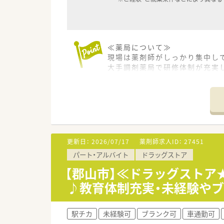
≪薬局について≫
現場は薬剤師がしっかり集中し
大手調剤薬局で研修体制が充実
さらに社員購買割引制度・育休延
す。
懇親会や優良社員表彰・社員懇
更新日：
2026/07/17
薬剤師求人ID：
27451
パート・アルバイト
ドラッグストア
【郡山市】≪ドラッグストア★
♪教育体制充実・未経験やブ
駅チカ
未経験可
ブランク可
車通勤可