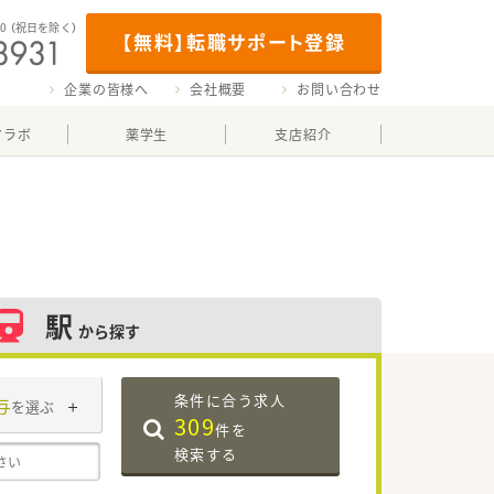
00
（祝日を除く）
【無料】転職サポート登録
企業の皆様へ
会社概要
お問い合わせ
マラボ
薬学生
支店紹介
駅
から探す
条件に合う求人
与
を選ぶ
309
件を
検索する