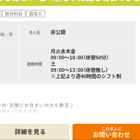
総合科目
高収入
非公開
法人名
東線)／郡
月火水木金
09：00～18：00（休憩60分）
土
勤務時間
09：00～13：00（休憩無し）
※上記より週40時間のシフト制
市内・近隣にお住まいの方も歓迎♪
常勤4～5名名体制
箋も多く、日々学びながらご勤務できる環境◎
前の病院との連携も密に行っているため、外来がん治療専門薬剤
この求人に
同行含む）、薬薬連携、専門薬剤師の取得等幅広いご経験が積め
詳細を見る
お問い合わせ