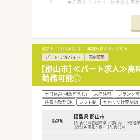
■応需科目はなく、処方箋応需枚
■開局時間は月曜日から日曜日の
【法人特徴について】
■直近15年で売上高が4倍、経
■調剤併設や門前、駅前型など
■薬剤師とそれ以外の職種で業
更新日：
2026/07/17
薬剤師求人ID：
22588
【こんな方にオススメ】
パート・アルバイト
調剤薬局
■経験を活かしてOTC販売の専
■ライフイベントを経ても長く
【郡山市】≪パート求人≫高
■ご自身のキャリアプランに合
勤務可能◎
土日休み(相談可含む)
未経験可
ブランク可
扶養内勤務OK
シフト制
かかりつけ薬剤師
福島県 郡山市
勤務地
郡山駅 (JR磐越西線)／郡山駅 (JR磐越
山駅 (JR東北本線)／郡山駅 (JR
…