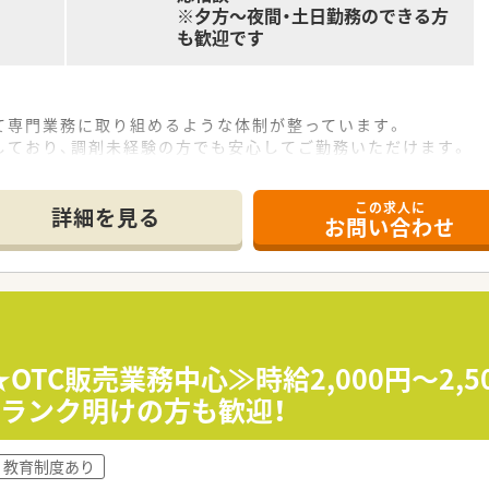
※夕方～夜間・土日勤務のできる方
も歓迎です
て専門業務に取り組めるような体制が整っています。
しており、調剤未経験の方でも安心してご勤務いただけます。
長制度・復職フォロー制度・保養所利用など、様々な面からサポ
この求人に
談会等でモチベーションもアップ、将来性の高い薬局です。
詳細を見る
お問い合わせ
OTC販売業務中心≫時給2,000円～2,
ランク明けの方も歓迎！
教育制度あり