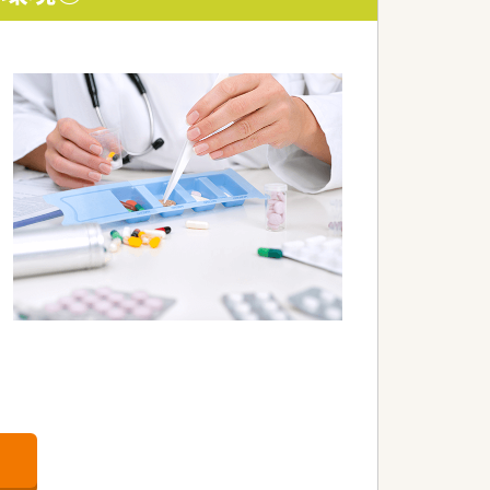
師の資格も取得可能なほど！
る環境です。