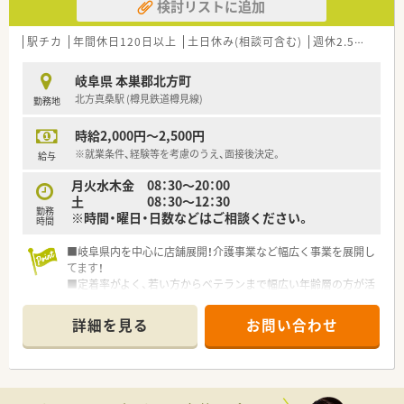
検討リストに追加
駅チカ
年間休日120日以上
土日休み(相談可含む)
週休2.5日以上
岐阜県 本巣郡北方町
北方真桑駅 (樽見鉄道樽見線)
勤務地
時給2,000円～2,500円
※就業条件、経験等を考慮のうえ、面接後決定。
給与
月火水木金 08：30～20：00
土 08：30～12：30
勤務
※時間・曜日・日数などはご相談ください。
時間
■岐阜県内を中心に店舗展開！介護事業など幅広く事業を展開し
てます！
■定着率がよく、若い方からベテランまで幅広い年齢層の方が活
躍中！
■やりたいことを応援・支援して頂ける企業です！風通しがよく
詳細を見る
お問い合わせ
アットホームな環境です！