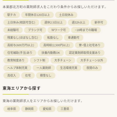
本巣郡北方町の薬剤師求人をこだわり条件からお探しいただけます。
駅チカ
年間休日120日以上
土日祝休み
土日休み(相談可含む)
週休2.5日以上
週32h以上
新卒可
未経験可
ブランク可
Ｗワーク可
~18時までの職場
残業なし(ほぼなし含む)
転勤なし
車通勤可
高給与(600万円以上)
高時給(2,500円以上)
寮・借上社宅あり
住宅補助(手当)あり
扶養内勤務OK
認定薬剤師取得支援あり
教育制度あり
シフト制
大手チェーン
大手チェーン以外
ヘルプ体制充実
一人薬剤師
生活環境充実
夜間のみ
高収入
在宅
積雪なし
東海エリアから探す
東海の薬剤師求人をエリアからお探しいただけます。
岐阜県
静岡県
愛知県
三重県