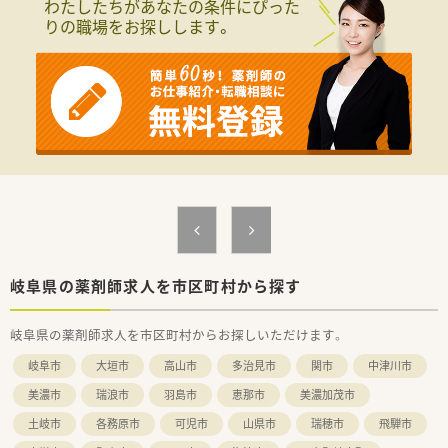
わたしたちがあなたの条件にぴった
りの職場をお探しします。
岐阜県の薬剤師求人を市区町村から探す
岐阜県の薬剤師求人を市区町村からお探しいただけます。
岐阜市
大垣市
高山市
多治見市
関市
中津川市
美濃市
瑞浪市
羽島市
恵那市
美濃加茂市
土岐市
各務原市
可児市
山県市
瑞穂市
飛騨市