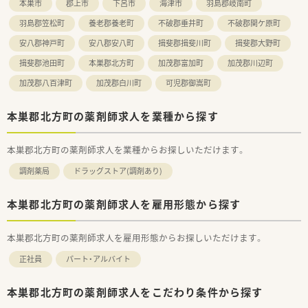
本巣市
郡上市
下呂市
海津市
羽島郡岐南町
羽島郡笠松町
養老郡養老町
不破郡垂井町
不破郡関ケ原町
安八郡神戸町
安八郡安八町
揖斐郡揖斐川町
揖斐郡大野町
揖斐郡池田町
本巣郡北方町
加茂郡富加町
加茂郡川辺町
加茂郡八百津町
加茂郡白川町
可児郡御嵩町
本巣郡北方町の薬剤師求人を業種から探す
本巣郡北方町の薬剤師求人を業種からお探しいただけます。
調剤薬局
ドラッグストア(調剤あり)
本巣郡北方町の薬剤師求人を雇用形態から探す
本巣郡北方町の薬剤師求人を雇用形態からお探しいただけます。
正社員
パート・アルバイト
本巣郡北方町の薬剤師求人をこだわり条件から探す