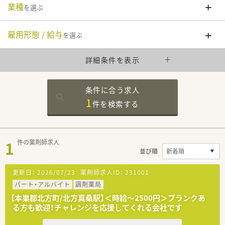
業種
を選ぶ
雇用形態 / 給与
を選ぶ
詳細条件を表示
条件に合う求人
1
件を
検索する
1
件の薬剤師求人
並び順
更新日：
2026/07/23
薬剤師求人ID：
231001
パート・アルバイト
調剤薬局
【本巣郡北方町/北方真桑駅】＜時給～2500円＞ブランクあ
る方も歓迎！チャレンジを応援してくれる会社です